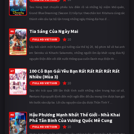
Sau hàng loạt chuyến phiêu lưu điên rồ và những kỷ niệm khó quên,
Grand Blue Dreaming (Season 3) tiếp tục theo chân Iori Kitahara cùng các
thành viên câu lạc bộ lặn trong những ngày tháng đại học đ ...
Tia Sáng Của Ngày Mai
#6
10
FULL HD VIETSUB
Lấy bối cảnh một Kyoto giả tưởng của thế kỷ 20, bộ phim kể về hai anh
em Seiroku và Kihachi Sakamoto, những người ôm ấp khát vọng đưa Kỷ
nguyên Điện đến với đất nước thông qua cuốn Danh mục Điện th ...
100 Cô Bạn Gái Yêu Bạn Rất Rất Rất Rất Rất
#7
Nhiều (Mùa 3)
10
FULL HD VIETSUB
Sau khi trải qua 100 lần thất tình suốt những năm trung học cơ sở,
Rentaro Aijo quyết định đến một ngôi đền để cầu mong tìm được bạn gái
khi bước vào cấp ba. Lời cầu nguyện của cậu được Thần Tình Y ...
Hậu Phương Mạnh Nhất Thế Giới - Nhà Khai
#8
Phá Tân Binh Của Vương Quốc Mê Cung
10
FULL HD VIETSUB