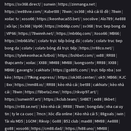
https://sv368.direct/
|
sunwin
|
https://zinmanga.net
|
https://ee88vie.com/
|
Kubet88
|
78win
|
sv368
|
nhà cái lô đề
|
78win
|
xoilac tv
|
xoso66
|
https://keonhacai55.bet/
|
socolive
|
Alo789
|
Ae888
|
xôi lạc
|
Sv368
|
Vip66
|
https://mb66p.com/
|
sv368
|
truc tiep bong da
|
VIP66
|
https://78winnh.net/
|
https://mb66q.com/
|
Xoso66
|
MB66
|
https://mb66.life/
|
colatv trực tiếp bóng đá
|
colatv
|
colatv truc tiep
bong da
|
colatv
|
colatv bóng đá trực tiếp
|
https://rr88co.net/
|
https://tylekeonhacai.futbol/
|
https://bshbet.com/
|
xx88
|
RR88
|
thapcamtv
|
xoilac
|
XX88
|
MM88
|
MM88
|
luongsontv
|
RR88
|
XX88
|
MB66
|
gavangtv
|
cakhiatv
|
https://go88fc.com/
|
trực tiếp nba
|
soi
kèo
|
https://79king.express/
|
https://ok365.center/
|
ok9
|
MB66
|
KJC
|
8xx
|
https://mm88.io/
|
RR88
|
kèo nhà cái
|
bet88
|
cakhiatv
|
kèo nhà
cái
|
78win
|
https://f8beta2.me/
|
https://rikvip97.art/
|
https://sunwin97.art/
|
https://kclub.team/
|
SHBET
|
xx88
|
8kbet
|
https://rr88.se.net/
|
kèo nhà cái
|
RR88
|
78win
|
bongdalu
|
nha cai uy
tin
|
ty le ca cuoc
|
7mcn
|
Xóc đĩa online
|
Kèo nhà cái 5
|
88goals
|
iwin
|
Tài xỉu MD5
|
1GOM
|
Rikvip
|
Go88
|
B52 club
|
max88
|
MM88
|
Ae888
|
go88
|
xoso66
|
https://cm88.dad/
|
https://hi88.uno/
|
MM88
|