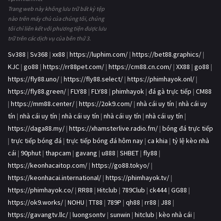
Trang web này không lưu trữ bất kỳ tệp
nào trên máy chủ của chúng tôi, chúng
tôi chỉ liên kết với phương tiện được lưu
trữ trên các dịch vụ của bên thứ 3.
Sv388
|
Sv368
|
xx88
|
https://luphim.com/
|
https://bet88.graphics/
|
KJC
|
go88
|
https://rr88pet.com/
|
https://cm88.cn.com/
|
XX88
|
go88
|
https://fly88.uno/
|
https://fly88.select/
|
https://phimhayok.onl/
|
https://fly88.green/
|
FLY88
|
FLY88
|
phimhayok
|
đá gà trực tiếp
|
CM88
|
https://mm88.center/
|
https://2ok9.com/
|
nhà cái uy tín
|
nhà cái uy
tín
|
nhà cái uy tín
|
nhà cái uy tín
|
nhà cái uy tín
|
nhà cái uy tín
|
https://daga88.my/
|
https://xhamsterlive.radio.fm/
|
bóng đá trực tiếp
|
trực tiếp bóng đá
|
trực tiếp bóng đá hôm nay
|
ca khia
|
tỷ lệ kèo nhà
cái
|
90phut
|
thapcam
|
gavang
|
u888
|
SHBET
|
fly88
|
https://keonhacaitop.com/
|
https://go88.tokyo/
|
https://keonhacai.international/
|
https://phimhayok.tv/
|
https://phimhayok.co/
|
RR88
|
Hitclub
|
789Club
|
ck444
|
GG88
|
https://ok9.works/
|
NOHU
|
TT88
|
789P
|
qh88
|
rr88
|
J88
|
https://gavangtv.llc/
|
luongsontv
|
sunwin
|
hitclub
|
kèo nhà cái
|