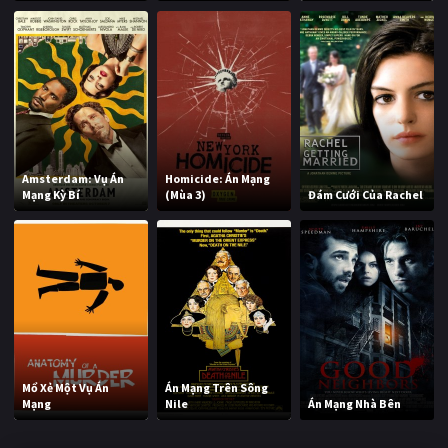
Amsterdam: Vụ Án
Homicide: Án Mạng
Mạng Kỳ Bí
(Mùa 3)
Đám Cưới Của Rachel
Mổ Xẻ Một Vụ Án
Án Mạng Trên Sông
Mạng
Nile
Án Mạng Nhà Bên