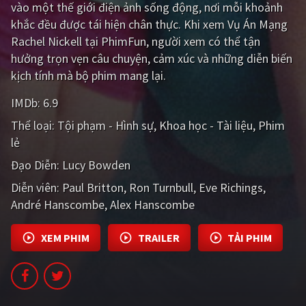
vào một thế giới điện ảnh sống động, nơi mỗi khoảnh
PHIM MỚI
khắc đều được tái hiện chân thực. Khi xem Vụ Án Mạng
PHIM BỘ
Rachel Nickell tại PhimFun, người xem có thể tận
hưởng trọn vẹn câu chuyện, cảm xúc và những diễn biến
PHIM LẺ
kịch tính mà bộ phim mang lại.
PHIM CHIẾU RẠP
IMDb:
6.9
TUYỂN TẬP PHIM
Thể loại:
Tội phạm - Hình sự
Khoa học - Tài liệu
Phim
lẻ
BLOG
Đạo Diễn:
Lucy Bowden
Diễn viên:
Paul Britton
Ron Turnbull
Eve Richings
André Hanscombe
Alex Hanscombe
XEM PHIM
TRAILER
TẢI PHIM