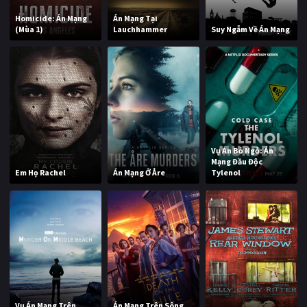
Homicide: Án Mạng
Án Mạng Tại
(Mùa 1)
Lauchhammer
Suy Ngẫm Về Án Mạng
Vụ Án Bỏ Ngỏ: Án
Mạng Đầu Độc
Em Họ Rachel
Án Mạng Ở Åre
Tylenol
Vụ Án Mạng Trên
Án Mạng Trên Sông