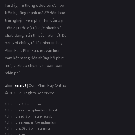
Tại đây, hệ thống được tối ưu hóa
trên hạ tầng mạnh mẽ để đảm bảo
trải nghiệm xem phim fun của bạn
luôn đạt tốc độ tải cực nhanh và
chất lượng hiển thị sắc nét nhất. Dù
bạn gọi chúng tôi là PhimFun hay
Phim Fun, PhimFun.net vẫn luôn
cam kết mang đến những bộ phim
mới, vietsub chuẩn và hoàn toàn
miễn phí.
phimfun.net
| Xem Phim Hay Online
© 2026. All Rights Reserved
#phimfun #phimfunnet
#phimfunonline #phimfunofficial
#phimfunhd #phimfunvietsub
#phimfunmienphi #xemphimfun
#phimfun2026 #phimfunmoi
#phimfun.net