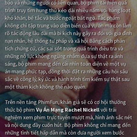
báo và những người có liên quan, bộ phim tái hiện quá
trình truy tìm hung thủ kéo dài nhiều năm với hàng loạt
Giật gân
Gia đình
khó khăn, bế tắc và bước ngoặt bất ngờ. Tác phẩm
Bí ẩn
Lịch sử
không chỉ tập trung vào diễn biến của vụ án mà còn làm
rõ tác động lâu dài mà bi kịch này gây ra đối với gia đình
Viễn Tây
Tiểu sử
nạn nhân, hệ thống tư pháp và xã hội.Bằng cách phân
GameShow
DramaTV
tích chứng cứ, các sai sót trong quá trình điều tra và
những nỗ lực không ngừng nhằm đưa sự thật ra ánh
QUỐC GIA
sáng, bộ phim mang đến cái nhìn toàn diện về một vụ
án mạng phức tạp, đồng thời đặt ra những câu hỏi sâu
Âu - Mỹ
Trung Quốc - Hồng Kông
sắc về công lý, ký ức và hành trình tìm kiếm sự thật sau
một thảm kịch không thể nào quên.
Hàn Quốc
Nhật Bản
Ấn Độ
Việt Nam
Trên nền tảng
PhimFun
, khán giả sẽ có cơ hội thưởng
thức bộ phim
Vụ Án Mạng Rachel Nickell
với trải
Tổng hợp
nghiệm xem phim trực tuyến mượt mà, hình ảnh sắc nét
và nội dung đầy cuốn hút. Bộ phim không chỉ mang đến
CẬP NHẬT
những tình tiết hấp dẫn mà còn đưa người xem bước