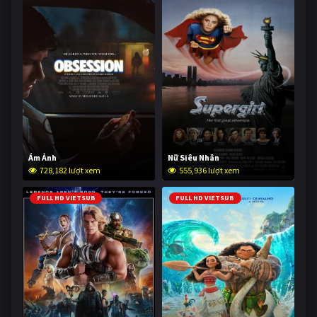
Ám Ảnh
Nữ Siêu Nhân
728,182 lượt xem
555,936 lượt xem
FULL HD VIETSUB
FULL HD VIETSUB