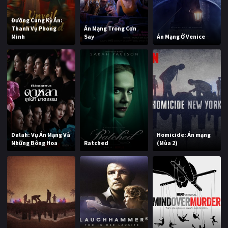
Đường Cung Kỳ Án:
Thanh Vụ Phong
Án Mạng Trong Cơn
Minh
Say
Án Mạng Ở Venice
Dalah: Vụ Án Mạng Và
Homicide: Án mạng
Những Bông Hoa
Ratched
(Mùa 2)