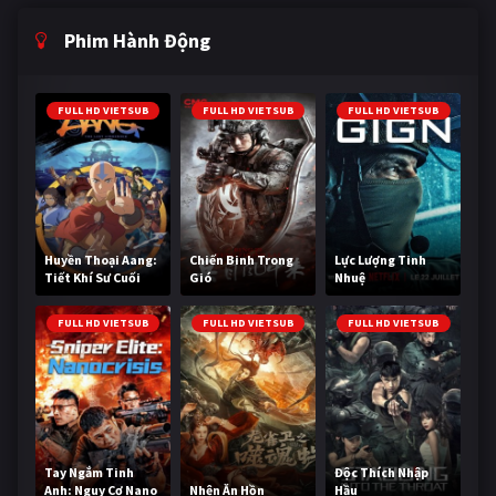
Phim Hành Động
FULL HD VIETSUB
FULL HD VIETSUB
FULL HD VIETSUB
Huyền Thoại Aang:
Chiến Binh Trong
Lực Lượng Tinh
Tiết Khí Sư Cuối
Gió
Nhuệ
Cùng
FULL HD VIETSUB
FULL HD VIETSUB
FULL HD VIETSUB
Tay Ngắm Tinh
Độc Thích Nhập
Anh: Nguy Cơ Nano
Nhện Ăn Hồn
Hầu