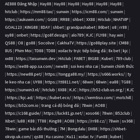
AE888 Đăng Nhập
|
Hay88
|
Hay88
|
Hay88
|
Hay88
|
Hay88
|
Hay88
|
hitclub
|
https://mm88.tax/
|
sunwin
|
https://icm88.com/
|
sunwin
|
https://aukuwin.com/
|
GG88
|
RR88
|
shbet
|
XX88
|
Hitclub
|
NHATVIP
|
GOAL123
|
KING88
|
8DAY
|
shbet
|
grandpashabet
|
86bet
|
o8
|
rr88
|
uy88
|
onbet
|
https://go8f.design/
|
alo789
|
KJC
|
FLY88
|
hay.win
|
QS88
|
O8
|
go88
|
Socolive
|
CakhiaTV
|
https://go88play.site
|
CM88
|
8US
|
Phim Moi
|
TD88
|
TD88
|
xoilactv trực tiếp bóng đá
|
8x bet
|
kjc
|
xx88
|
https://taisunwin.dev
|
Hitclub
|
FABET
|
BIG88
|
Kubet
|
789 club
|
https://ee88-app.sa.com/
|
new88
|
soi keo nha cai
|
Sunwin chính thức
|
https://new88.pet/
|
https://tongga88.my/
|
https://s666.works/
|
ty
le keo nha cai
|
UY88
|
https://tt8811.net/
|
68win
|
68win
|
ea88
|
TG88
|
https://sunwin3.nl/
|
hitclub
|
XX88
|
KJC
|
https://b52-club.us.org/
|
KJC
|
https://kjc.ad/
|
https://kubet.eco/
|
https://xemtiso.com/
|
motchill
|
https://b52com.io
|
trang cá độ bóng đá
|
78win
|
AO88
|
https://c168.guide/
|
https://luck81.jp.net/
|
xoso66
|
78win
|
B52club
|
Xibet
|
lu88
|
K88
|
TT88
|
King88
|
AO88
|
https://rr88.cz/
|
78win
|
sv368
|
78win
|
game bài đổi thưởng
|
7M
|
Bongdalu
|
DH88
|
https://shbet-
okvip.uk.com/
|
qs88
|
Ku casino
|
Ku11
|
xoilac tv
|
Fun88
|
kubet
|