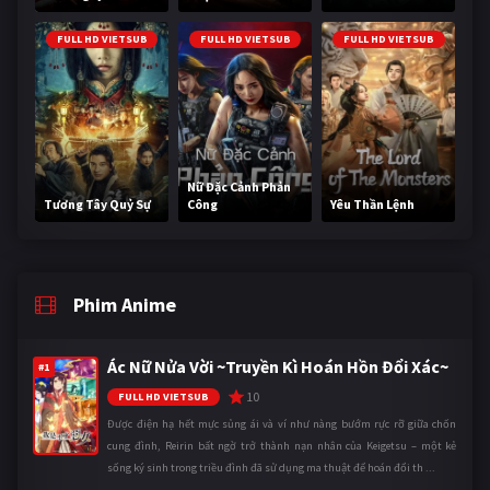
FULL HD VIETSUB
FULL HD VIETSUB
FULL HD VIETSUB
Nữ Đặc Cảnh Phản
Tương Tây Quỷ Sự
Công
Yêu Thần Lệnh
Phim Anime
Ác Nữ Nửa Vời ~Truyền Kì Hoán Hồn Đổi Xác~
#1
10
FULL HD VIETSUB
Được điện hạ hết mực sủng ái và ví như nàng bướm rực rỡ giữa chốn
cung đình, Reirin bất ngờ trở thành nạn nhân của Keigetsu – một kẻ
sống ký sinh trong triều đình đã sử dụng ma thuật để hoán đổi th ...