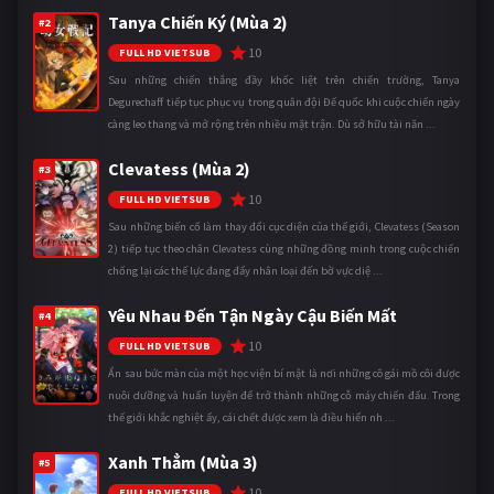
Tanya Chiến Ký (Mùa 2)
#2
10
FULL HD VIETSUB
Sau những chiến thắng đầy khốc liệt trên chiến trường, Tanya
Degurechaff tiếp tục phục vụ trong quân đội Đế quốc khi cuộc chiến ngày
càng leo thang và mở rộng trên nhiều mặt trận. Dù sở hữu tài năn ...
Clevatess (Mùa 2)
#3
10
FULL HD VIETSUB
Sau những biến cố làm thay đổi cục diện của thế giới, Clevatess (Season
2) tiếp tục theo chân Clevatess cùng những đồng minh trong cuộc chiến
chống lại các thế lực đang đẩy nhân loại đến bờ vực diệ ...
Yêu Nhau Đến Tận Ngày Cậu Biến Mất
#4
10
FULL HD VIETSUB
Ẩn sau bức màn của một học viện bí mật là nơi những cô gái mồ côi được
nuôi dưỡng và huấn luyện để trở thành những cỗ máy chiến đấu. Trong
thế giới khắc nghiệt ấy, cái chết được xem là điều hiển nh ...
Xanh Thẳm (Mùa 3)
#5
10
FULL HD VIETSUB