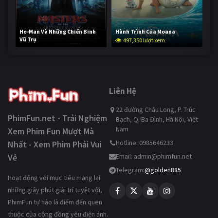
He-Man Và Những Chiến Binh
Hành Trình Của Moana
Vũ Trụ
497,350 lượt xem
246,608 lượt xem
Liên Hệ
22 đường Châu Long, P. Trúc
PhimFun.net - Trải Nghiệm
Bạch, Q. Ba Đình, Hà Nội, Việt
Nam
Xem Phim Fun Mượt Mà
Hotline: 0985646233
Nhất - Xem Phim Phải Vui
Vẻ
Email:
admin@phimfun.net
Telegram:
@golden885
Hoạt động với mục tiêu mang lại
những giây phút giải trí tuyệt vời,
PhimFun tự hào là điểm đến quen
thuộc của cộng đồng yêu điện ảnh.