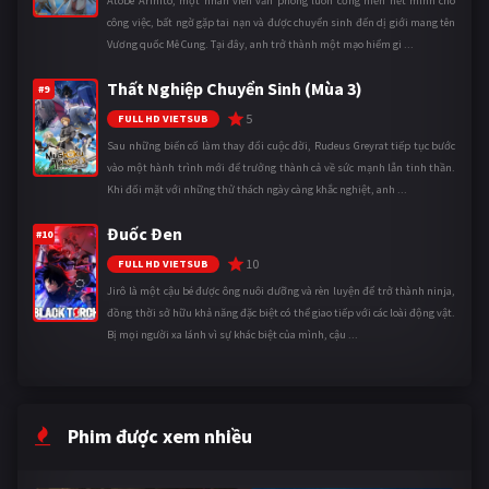
Atobe Arihito, một nhân viên văn phòng luôn cống hiến hết mình cho
công việc, bất ngờ gặp tai nạn và được chuyển sinh đến dị giới mang tên
Vương quốc Mê Cung. Tại đây, anh trở thành một mạo hiểm gi ...
Thất Nghiệp Chuyển Sinh (Mùa 3)
#9
5
FULL HD VIETSUB
Sau những biến cố làm thay đổi cuộc đời, Rudeus Greyrat tiếp tục bước
vào một hành trình mới để trưởng thành cả về sức mạnh lẫn tinh thần.
Khi đối mặt với những thử thách ngày càng khắc nghiệt, anh ...
Đuốc Đen
#10
10
FULL HD VIETSUB
Jirô là một cậu bé được ông nuôi dưỡng và rèn luyện để trở thành ninja,
đồng thời sở hữu khả năng đặc biệt có thể giao tiếp với các loài động vật.
Bị mọi người xa lánh vì sự khác biệt của mình, cậu ...
Phim được xem nhiều