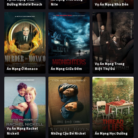
Đường Middle Beach
Nile
Vụ Án Mạng Nhà Bên
Vụ Án Mạng Trong
Án Mạng Ở Monaco
Án Mạng Giữa Đêm
Biệt Thự Đá
Vụ Án Mạng Rachel
Nickell
Những Cậu Bé Nickel
Án Mạng Học Đường