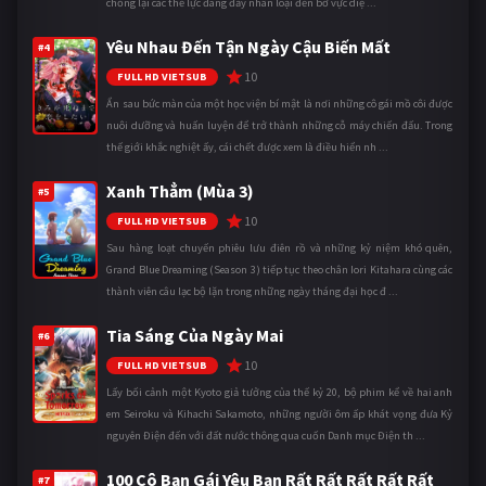
chống lại các thế lực đang đẩy nhân loại đến bờ vực diệ ...
Yêu Nhau Đến Tận Ngày Cậu Biến Mất
#4
10
FULL HD VIETSUB
Ẩn sau bức màn của một học viện bí mật là nơi những cô gái mồ côi được
nuôi dưỡng và huấn luyện để trở thành những cỗ máy chiến đấu. Trong
thế giới khắc nghiệt ấy, cái chết được xem là điều hiển nh ...
Xanh Thẳm (Mùa 3)
#5
10
FULL HD VIETSUB
Sau hàng loạt chuyến phiêu lưu điên rồ và những kỷ niệm khó quên,
Grand Blue Dreaming (Season 3) tiếp tục theo chân Iori Kitahara cùng các
thành viên câu lạc bộ lặn trong những ngày tháng đại học đ ...
Tia Sáng Của Ngày Mai
#6
10
FULL HD VIETSUB
Lấy bối cảnh một Kyoto giả tưởng của thế kỷ 20, bộ phim kể về hai anh
em Seiroku và Kihachi Sakamoto, những người ôm ấp khát vọng đưa Kỷ
nguyên Điện đến với đất nước thông qua cuốn Danh mục Điện th ...
100 Cô Bạn Gái Yêu Bạn Rất Rất Rất Rất Rất
#7