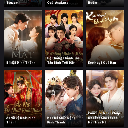
Tsuzumi
Quỷ: Asakusa
Bướm
Hệ Thống Thành Hôn
Bí Mật Minh Thành
Tân Binh Trỗi Dậy
Kẹo Ngọt Quá Hạn
Cuộc Hôn Nhân Chớp
Ác Nữ Đệ Nhất Kinh
Hoa Nở Chấn Động
Nhoáng Của Thanh
Thành
Kinh Thành
Mai Trúc Mã