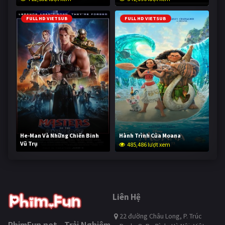
FULL HD VIETSUB
FULL HD VIETSUB
He-Man Và Những Chiến Binh
Hành Trình Của Moana
Vũ Trụ
485,486 lượt xem
233,233 lượt xem
Liên Hệ
22 đường Châu Long, P. Trúc
PhimFun.net - Trải Nghiệm