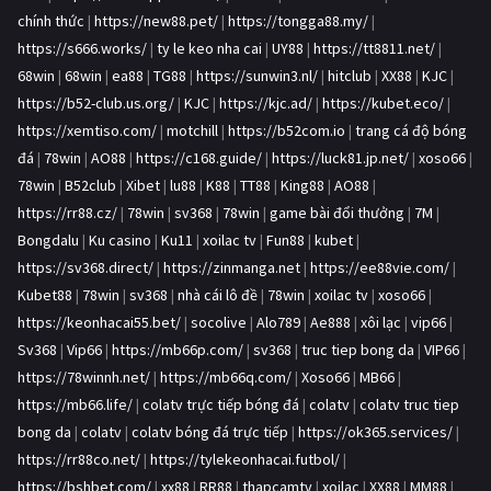
chính thức
|
https://new88.pet/
|
https://tongga88.my/
|
https://s666.works/
|
ty le keo nha cai
|
UY88
|
https://tt8811.net/
|
68win
|
68win
|
ea88
|
TG88
|
https://sunwin3.nl/
|
hitclub
|
XX88
|
KJC
|
https://b52-club.us.org/
|
KJC
|
https://kjc.ad/
|
https://kubet.eco/
|
https://xemtiso.com/
|
motchill
|
https://b52com.io
|
trang cá độ bóng
đá
|
78win
|
AO88
|
https://c168.guide/
|
https://luck81.jp.net/
|
xoso66
|
78win
|
B52club
|
Xibet
|
lu88
|
K88
|
TT88
|
King88
|
AO88
|
https://rr88.cz/
|
78win
|
sv368
|
78win
|
game bài đổi thưởng
|
7M
|
Bongdalu
|
Ku casino
|
Ku11
|
xoilac tv
|
Fun88
|
kubet
|
https://sv368.direct/
|
https://zinmanga.net
|
https://ee88vie.com/
|
Kubet88
|
78win
|
sv368
|
nhà cái lô đề
|
78win
|
xoilac tv
|
xoso66
|
https://keonhacai55.bet/
|
socolive
|
Alo789
|
Ae888
|
xôi lạc
|
vip66
|
Sv368
|
Vip66
|
https://mb66p.com/
|
sv368
|
truc tiep bong da
|
VIP66
|
https://78winnh.net/
|
https://mb66q.com/
|
Xoso66
|
MB66
|
https://mb66.life/
|
colatv trực tiếp bóng đá
|
colatv
|
colatv truc tiep
bong da
|
colatv
|
colatv bóng đá trực tiếp
|
https://ok365.services/
|
https://rr88co.net/
|
https://tylekeonhacai.futbol/
|
https://bshbet.com/
|
xx88
|
RR88
|
thapcamtv
|
xoilac
|
XX88
|
MM88
|