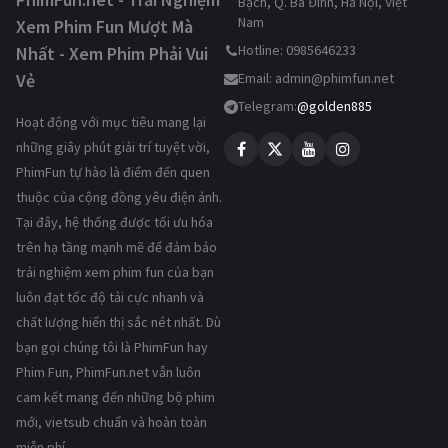
Bạch, Q. Ba Đình, Hà Nội, Việt
Nam
Xem Phim Fun Mượt Mà
Hotline: 0985646233
Nhất - Xem Phim Phải Vui
Vẻ
Email:
admin@phimfun.net
Telegram:
@golden885
Hoạt động với mục tiêu mang lại
những giây phút giải trí tuyệt vời,
PhimFun tự hào là điểm đến quen
thuộc của cộng đồng yêu điện ảnh.
Tại đây, hệ thống được tối ưu hóa
trên hạ tầng mạnh mẽ để đảm bảo
trải nghiệm xem phim fun của bạn
luôn đạt tốc độ tải cực nhanh và
chất lượng hiển thị sắc nét nhất. Dù
bạn gọi chúng tôi là PhimFun hay
Phim Fun, PhimFun.net vẫn luôn
cam kết mang đến những bộ phim
mới, vietsub chuẩn và hoàn toàn
miễn phí.