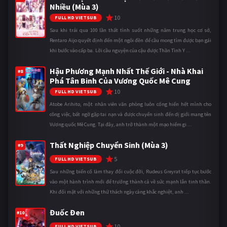
Nhiều (Mùa 3)
10
FULL HD VIETSUB
Sau khi trải qua 100 lần thất tình suốt những năm trung học cơ sở,
Rentaro Aijo quyết định đến một ngôi đền để cầu mong tìm được bạn gái
khi bước vào cấp ba. Lời cầu nguyện của cậu được Thần Tình Y ...
Hậu Phương Mạnh Nhất Thế Giới - Nhà Khai
#8
Phá Tân Binh Của Vương Quốc Mê Cung
10
FULL HD VIETSUB
Atobe Arihito, một nhân viên văn phòng luôn cống hiến hết mình cho
công việc, bất ngờ gặp tai nạn và được chuyển sinh đến dị giới mang tên
Vương quốc Mê Cung. Tại đây, anh trở thành một mạo hiểm gi ...
Thất Nghiệp Chuyển Sinh (Mùa 3)
#9
5
FULL HD VIETSUB
Sau những biến cố làm thay đổi cuộc đời, Rudeus Greyrat tiếp tục bước
vào một hành trình mới để trưởng thành cả về sức mạnh lẫn tinh thần.
Khi đối mặt với những thử thách ngày càng khắc nghiệt, anh ...
Đuốc Đen
#10
10
FULL HD VIETSUB