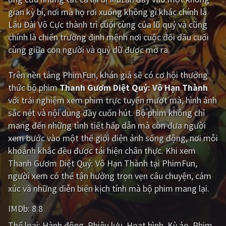
gian kỳ bí, nơi mà họ rơi xuống không gì khác chính là
Giật gân
Gia đình
Lâu Đài Vô Cực thành trì cuối cùng của lũ quỷ và cũng
chính là chiến trường định mệnh nơi cuộc đối đầu cuối
Bí ẩn
Lịch sử
cùng giữa con người và quỷ dữ được mở ra.
Viễn Tây
Tiểu sử
Trên nền tảng
PhimFun
, khán giả sẽ có cơ hội thưởng
GameShow
DramaTV
thức bộ phim
Thanh Gươm Diệt Quỷ: Vô Hạn Thành
với trải nghiệm xem phim trực tuyến mượt mà, hình ảnh
QUỐC GIA
sắc nét và nội dung đầy cuốn hút. Bộ phim không chỉ
mang đến những tình tiết hấp dẫn mà còn đưa người
Âu - Mỹ
Trung Quốc - Hồng Kông
xem bước vào một thế giới điện ảnh sống động, nơi mỗi
Hàn Quốc
Nhật Bản
khoảnh khắc đều được tái hiện chân thực. Khi xem
Thanh Gươm Diệt Quỷ: Vô Hạn Thành tại PhimFun,
Ấn Độ
Việt Nam
người xem có thể tận hưởng trọn vẹn câu chuyện, cảm
Tổng hợp
xúc và những diễn biến kịch tính mà bộ phim mang lại.
IMDb:
8.8
CẬP NHẬT
Thể loại:
Hành động
Phiêu lưu
Hoạt hình
Kỳ ảo
Phim