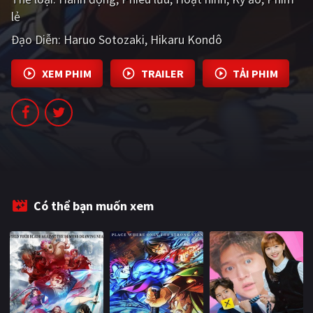
PHIM MỚI
lẻ
Đạo Diễn:
Haruo Sotozaki
Hikaru Kondô
PHIM BỘ
PHIM LẺ
XEM PHIM
TRAILER
TẢI PHIM
PHIM CHIẾU RẠP
TUYỂN TẬP PHIM
BLOG
Có thể bạn muốn xem