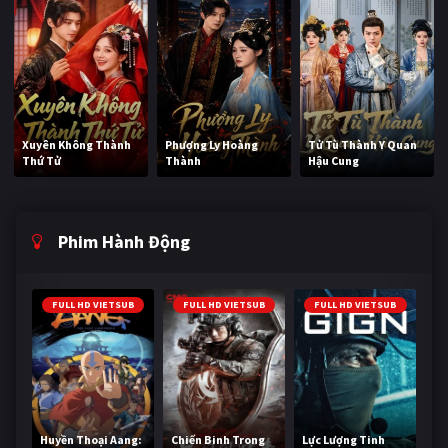
Xuyên Không Thành
Phượng Ly Hoàng
Tử Tù Thành Y Quan
Thứ Tử
Thành
Hậu Cung
Phim Hành Động
FULL HD VIETSUB
FULL HD VIETSUB
FULL HD VIETSUB
Huyền Thoại Aang:
Chiến Binh Trong
Lực Lượng Tinh