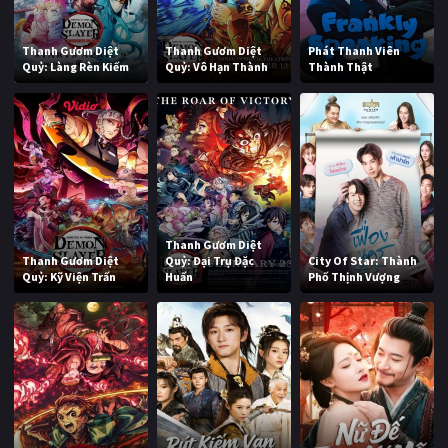
Thanh Gươm Diệt
Thanh Gươm Diệt
Phát Thanh Viên
Quỷ: Làng Rèn Kiếm
Quỷ: Vô Hạn Thành
Thành Thật
Thanh Gươm Diệt
Thanh Gươm Diệt
Quỷ: Đại Trụ Đặc
City Of Star: Thành
Quỷ: Kỹ Viện Trấn
Huấn
Phố Thịnh Vượng