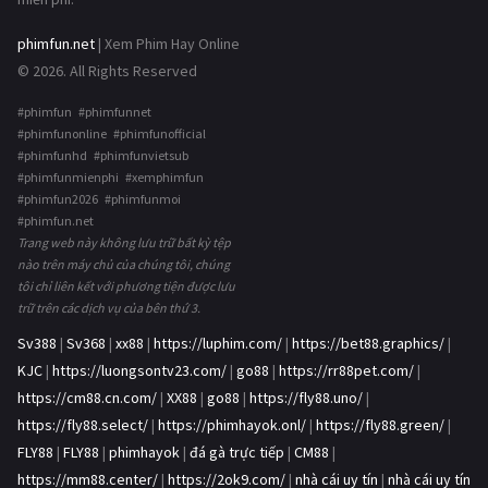
phimfun.net
| Xem Phim Hay Online
© 2026. All Rights Reserved
#phimfun #phimfunnet
#phimfunonline #phimfunofficial
#phimfunhd #phimfunvietsub
#phimfunmienphi #xemphimfun
#phimfun2026 #phimfunmoi
#phimfun.net
Trang web này không lưu trữ bất kỳ tệp
nào trên máy chủ của chúng tôi, chúng
tôi chỉ liên kết với phương tiện được lưu
trữ trên các dịch vụ của bên thứ 3.
Sv388
|
Sv368
|
xx88
|
https://luphim.com/
|
https://bet88.graphics/
|
KJC
|
https://luongsontv23.com/
|
go88
|
https://rr88pet.com/
|
https://cm88.cn.com/
|
XX88
|
go88
|
https://fly88.uno/
|
https://fly88.select/
|
https://phimhayok.onl/
|
https://fly88.green/
|
FLY88
|
FLY88
|
phimhayok
|
đá gà trực tiếp
|
CM88
|
https://mm88.center/
|
https://2ok9.com/
|
nhà cái uy tín
|
nhà cái uy tín