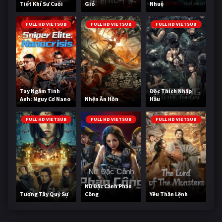
Tiết Khí Sư Cuối
Gió
Nhuệ
Cùng
FULL HD VIETSUB
FULL HD VIETSUB
FULL HD VIETSUB
Tay Ngắm Tinh
Độc Thích Nhập
Anh: Nguy Cơ Nano
Nhện Ăn Hồn
Hầu
FULL HD VIETSUB
FULL HD VIETSUB
FULL HD VIETSUB
Nữ Đặc Cảnh Phản
Tương Tây Quỷ Sự
Công
Yêu Thần Lệnh