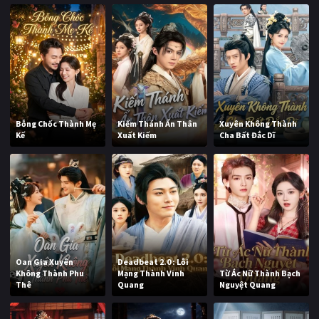
Bỗng Chốc Thành Mẹ
Kiếm Thánh Ẩn Thân
Xuyên Không Thành
Kế
Xuất Kiếm
Cha Bất Đắc Dĩ
Oan Gia Xuyên
Deadbeat 2.0 : Lỗi
Không Thành Phu
Mạng Thành Vinh
Từ Ác Nữ Thành Bạch
Thê
Quang
Nguyệt Quang