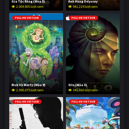
Gia Tộc Rồng (Mùa 3)
Anh Hùng Odyssey
2,009,805 lượt xem
941,219 lượt xem
FULL HD VIETSUB
FULL HD VIETSUB
Rick Và Morty (Mùa 9)
Silo (Mùa 3)
2,990,675 lượt xem
345,660 lượt xem
FULL HD VIETSUB
FULL HD VIETSUB