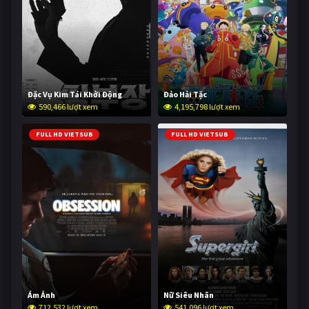
Đặc Vụ Kim Tái Khởi Động
Đảo Hải Tặc
590,466 lượt xem
4,195,798 lượt xem
FULL HD VIETSUB
FULL HD VIETSUB
Ám Ảnh
Nữ Siêu Nhân
712,532 lượt xem
541,096 lượt xem