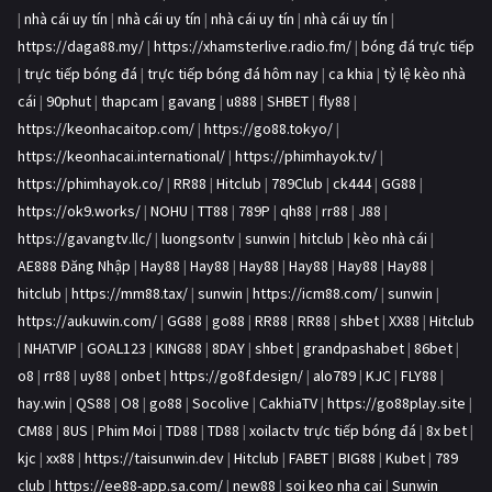
|
nhà cái uy tín
|
nhà cái uy tín
|
nhà cái uy tín
|
nhà cái uy tín
|
https://daga88.my/
|
https://xhamsterlive.radio.fm/
|
bóng đá trực tiếp
|
trực tiếp bóng đá
|
trực tiếp bóng đá hôm nay
|
ca khia
|
tỷ lệ kèo nhà
cái
|
90phut
|
thapcam
|
gavang
|
u888
|
SHBET
|
fly88
|
https://keonhacaitop.com/
|
https://go88.tokyo/
|
https://keonhacai.international/
|
https://phimhayok.tv/
|
https://phimhayok.co/
|
RR88
|
Hitclub
|
789Club
|
ck444
|
GG88
|
https://ok9.works/
|
NOHU
|
TT88
|
789P
|
qh88
|
rr88
|
J88
|
https://gavangtv.llc/
|
luongsontv
|
sunwin
|
hitclub
|
kèo nhà cái
|
AE888 Đăng Nhập
|
Hay88
|
Hay88
|
Hay88
|
Hay88
|
Hay88
|
Hay88
|
hitclub
|
https://mm88.tax/
|
sunwin
|
https://icm88.com/
|
sunwin
|
https://aukuwin.com/
|
GG88
|
go88
|
RR88
|
RR88
|
shbet
|
XX88
|
Hitclub
|
NHATVIP
|
GOAL123
|
KING88
|
8DAY
|
shbet
|
grandpashabet
|
86bet
|
o8
|
rr88
|
uy88
|
onbet
|
https://go8f.design/
|
alo789
|
KJC
|
FLY88
|
hay.win
|
QS88
|
O8
|
go88
|
Socolive
|
CakhiaTV
|
https://go88play.site
|
CM88
|
8US
|
Phim Moi
|
TD88
|
TD88
|
xoilactv trực tiếp bóng đá
|
8x bet
|
kjc
|
xx88
|
https://taisunwin.dev
|
Hitclub
|
FABET
|
BIG88
|
Kubet
|
789
club
|
https://ee88-app.sa.com/
|
new88
|
soi keo nha cai
|
Sunwin