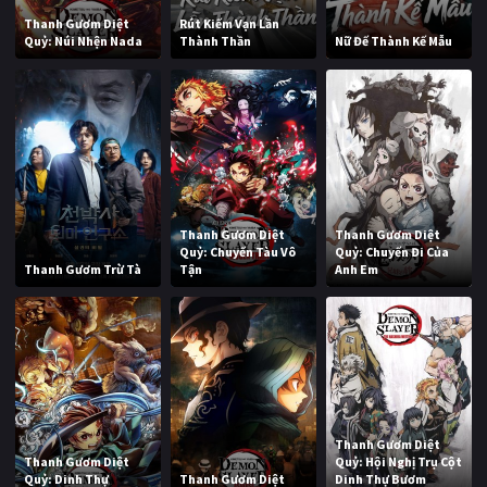
Thanh Gươm Diệt
Rút Kiếm Vạn Lần
Quỷ: Núi Nhện Nada
Thành Thần
Nữ Đế Thành Kế Mẫu
Thanh Gươm Diệt
Thanh Gươm Diệt
Quỷ: Chuyến Tàu Vô
Quỷ: Chuyến Đi Của
Thanh Gươm Trừ Tà
Tận
Anh Em
Thanh Gươm Diệt
Thanh Gươm Diệt
Quỷ: Hội Nghị Trụ Cột
Quỷ: Dinh Thự
Thanh Gươm Diệt
Dinh Thự Bươm