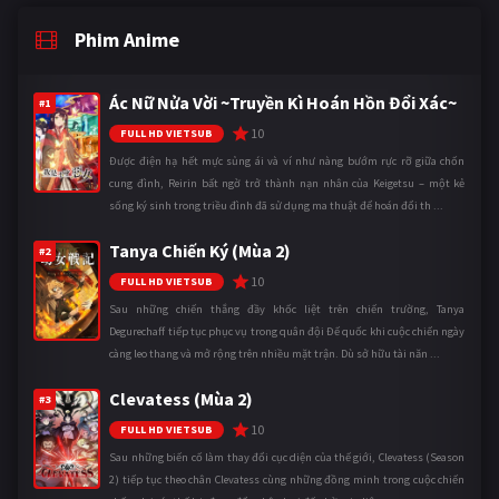
Phim Anime
Ác Nữ Nửa Vời ~Truyền Kì Hoán Hồn Đổi Xác~
#1
10
FULL HD VIETSUB
Được điện hạ hết mực sủng ái và ví như nàng bướm rực rỡ giữa chốn
cung đình, Reirin bất ngờ trở thành nạn nhân của Keigetsu – một kẻ
sống ký sinh trong triều đình đã sử dụng ma thuật để hoán đổi th ...
Tanya Chiến Ký (Mùa 2)
#2
10
FULL HD VIETSUB
Sau những chiến thắng đầy khốc liệt trên chiến trường, Tanya
Degurechaff tiếp tục phục vụ trong quân đội Đế quốc khi cuộc chiến ngày
càng leo thang và mở rộng trên nhiều mặt trận. Dù sở hữu tài năn ...
Clevatess (Mùa 2)
#3
10
FULL HD VIETSUB
Sau những biến cố làm thay đổi cục diện của thế giới, Clevatess (Season
2) tiếp tục theo chân Clevatess cùng những đồng minh trong cuộc chiến