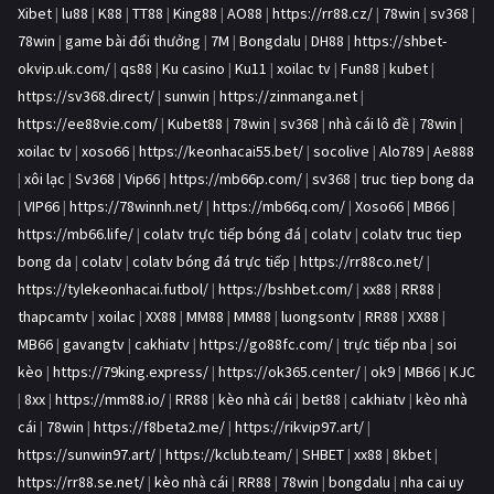
Xibet
|
lu88
|
K88
|
TT88
|
King88
|
AO88
|
https://rr88.cz/
|
78win
|
sv368
|
78win
|
game bài đổi thưởng
|
7M
|
Bongdalu
|
DH88
|
https://shbet-
okvip.uk.com/
|
qs88
|
Ku casino
|
Ku11
|
xoilac tv
|
Fun88
|
kubet
|
https://sv368.direct/
|
sunwin
|
https://zinmanga.net
|
https://ee88vie.com/
|
Kubet88
|
78win
|
sv368
|
nhà cái lô đề
|
78win
|
xoilac tv
|
xoso66
|
https://keonhacai55.bet/
|
socolive
|
Alo789
|
Ae888
|
xôi lạc
|
Sv368
|
Vip66
|
https://mb66p.com/
|
sv368
|
truc tiep bong da
|
VIP66
|
https://78winnh.net/
|
https://mb66q.com/
|
Xoso66
|
MB66
|
https://mb66.life/
|
colatv trực tiếp bóng đá
|
colatv
|
colatv truc tiep
bong da
|
colatv
|
colatv bóng đá trực tiếp
|
https://rr88co.net/
|
https://tylekeonhacai.futbol/
|
https://bshbet.com/
|
xx88
|
RR88
|
thapcamtv
|
xoilac
|
XX88
|
MM88
|
MM88
|
luongsontv
|
RR88
|
XX88
|
MB66
|
gavangtv
|
cakhiatv
|
https://go88fc.com/
|
trực tiếp nba
|
soi
kèo
|
https://79king.express/
|
https://ok365.center/
|
ok9
|
MB66
|
KJC
|
8xx
|
https://mm88.io/
|
RR88
|
kèo nhà cái
|
bet88
|
cakhiatv
|
kèo nhà
cái
|
78win
|
https://f8beta2.me/
|
https://rikvip97.art/
|
https://sunwin97.art/
|
https://kclub.team/
|
SHBET
|
xx88
|
8kbet
|
https://rr88.se.net/
|
kèo nhà cái
|
RR88
|
78win
|
bongdalu
|
nha cai uy