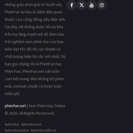
những giây phút giải trí tuyệt vời,
PhimFun tự hào là điểm đến quen
thuộc của cộng đồng yêu điện ảnh.
Tại đây, hệ thống được tối ưu hóa
trên hạ tầng mạnh mẽ để đảm bảo
trải nghiệm xem phim fun của bạn
luôn đạt tốc độ tải cực nhanh và
chất lượng hiển thị sắc nét nhất. Dù
bạn gọi chúng tôi là PhimFun hay
Phim Fun, PhimFun.net vẫn luôn
cam kết mang đến những bộ phim
mới, vietsub chuẩn và hoàn toàn
miễn phí.
phimfun.net
| Xem Phim Hay Online
© 2026. All Rights Reserved
#phimfun #phimfunnet
#phimfunonline #phimfunofficial