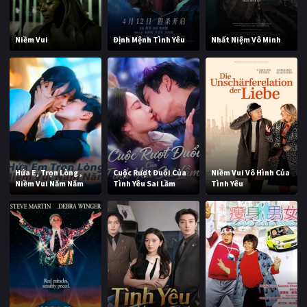
Niềm Vui
Định Mệnh Tình Yêu
Nhất Niệm Vô Minh
Hứa E, Trọn Lòng ,
Cuộc Rượt Đuổi Của
Niềm Vui Vô Hình Của
Niềm Vui Năm Năm
Tình Yêu Sai Lầm
Tình Yêu