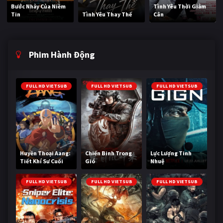
Bước Nhảy Của Niềm
Tình Yêu Thời Giảm
Tin
Tình Yêu Thay Thế
Cân
Phim Hành Động
FULL HD VIETSUB
FULL HD VIETSUB
FULL HD VIETSUB
Huyền Thoại Aang:
Chiến Binh Trong
Lực Lượng Tinh
Tiết Khí Sư Cuối
Gió
Nhuệ
Cùng
FULL HD VIETSUB
FULL HD VIETSUB
FULL HD VIETSUB