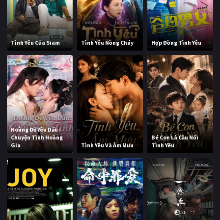
Tình Yêu Của Siam
Tình Yêu Nồng Cháy
Hợp Đồng Tình Yêu
Hoàng Đế Yêu Dấu :
Chuyện Tình Hoàng
Bé Con Là Cầu Nối
Gia
Tình Yêu Và Âm Mưu
Tình Yêu