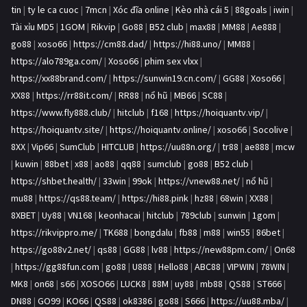
tin
|
ty le ca cuoc
|
7mcn
|
Xóc đĩa online
|
Kèo nhà cái 5
|
88goals
|
iwin
|
Tài xỉu MD5
|
1GOM
|
Rikvip
|
Go88
|
B52 club
|
max88
|
MM88
|
Ae888
|
go88
|
xoso66
|
https://cm88.dad/
|
https://hi88.uno/
|
MM88
|
https://alo789ga.com/
|
Xoso66
|
phim sex vlxx
|
https://xx88brand.com/
|
https://sunwin19.cn.com/
|
GG88
|
Xoso66
|
XX88
|
https://rr88it.com/
|
RR88
|
nổ hũ
|
MB66
|
SC88
|
https://www.fly888.club/
|
hitclub
|
f168
|
https://hoiquantv.vip/
|
https://hoiquantv.site/
|
https://hoiquantv.online/
|
xoso66
|
Socolive
|
8XX
|
Vip66
|
SumClub
|
HITCLUB
|
https://uu88n.org/
|
tr88
|
ae888
|
mcw
|
kuwin
|
88bet
|
x88
|
ao88
|
qq88
|
sumclub
|
go88
|
B52 club
|
https://shbet.health/
|
33win
|
99ok
|
https://vnew88.net/
|
nổ hũ
|
mu88
|
https://qs88.team/
|
https://hi88.pink
|
hz88
|
68win
|
XX88
|
8XBET
|
Uy88
|
VN168
|
keonhacai
|
hitclub
|
789club
|
sunwin
|
1gom
|
https://rikvippro.me/
|
TK688
|
bongdalu
|
fb88
|
m88
|
win55
|
86bet
|
https://go88v2.net/
|
qs88
|
GG88
|
lv88
|
https://new88pm.com/
|
On68
|
https://gg88fun.com
|
go88
|
U888
|
Hello88
|
ABC88
|
VIPWIN
|
78WIN
|
MK8
|
on68
|
s66
|
XOSO66
|
LUCK8
|
88M
|
uy88
|
mb88
|
QS88
|
ST666
|
DN88
|
GO99
|
KO66
|
QS88
|
ok8386
|
go88
|
S666
|
https://uu88.mba/
|