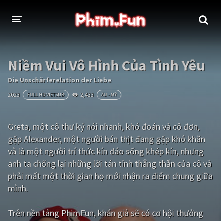
THỂ LOẠI
Niềm Vui Vô Hình Của Tình Yêu
Thần thoại - Cổ trang
Hành động
Die Unschärferelation der Liebe
2023
2,433
FULL HD VIETSUB
ÂU - MỸ
Tâm lý
Chiến tranh
Võ thuật - Kiếm hiệp
Nhạc kịch
Greta, một cô thư ký nói nhanh, khó đoán và cô đơn,
gặp Alexander, một người bán thịt đang gặp khó khăn
Kinh dị
Tội phạm - Hình sự
và là một người trí thức kín đáo sống khép kín, nhưng
Phiêu lưu
Hài hước
anh ta chống lại những lời tán tỉnh thẳng thắn của cô và
phải mất một thời gian họ mới nhận ra điểm chung giữa
Viễn tưởng
Khoa học - Tài liệu
mình.
Hoạt hình
Thể thao
Trên nền tảng
PhimFun
, khán giả sẽ có cơ hội thưởng
Tình cảm - Lãng mạn
Kỳ ảo