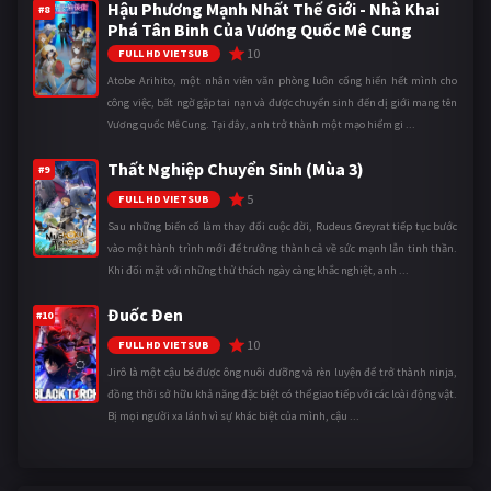
Hậu Phương Mạnh Nhất Thế Giới - Nhà Khai
#8
Phá Tân Binh Của Vương Quốc Mê Cung
10
FULL HD VIETSUB
Atobe Arihito, một nhân viên văn phòng luôn cống hiến hết mình cho
công việc, bất ngờ gặp tai nạn và được chuyển sinh đến dị giới mang tên
Vương quốc Mê Cung. Tại đây, anh trở thành một mạo hiểm gi ...
Thất Nghiệp Chuyển Sinh (Mùa 3)
#9
5
FULL HD VIETSUB
Sau những biến cố làm thay đổi cuộc đời, Rudeus Greyrat tiếp tục bước
vào một hành trình mới để trưởng thành cả về sức mạnh lẫn tinh thần.
Khi đối mặt với những thử thách ngày càng khắc nghiệt, anh ...
Đuốc Đen
#10
10
FULL HD VIETSUB
Jirô là một cậu bé được ông nuôi dưỡng và rèn luyện để trở thành ninja,
đồng thời sở hữu khả năng đặc biệt có thể giao tiếp với các loài động vật.
Bị mọi người xa lánh vì sự khác biệt của mình, cậu ...