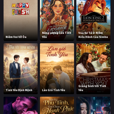
Năng Lượng Của Tình
Vua Sư Tử 2: Niềm
Niềm Vui Vỡ Òa
Yêu
Kiêu Hãnh Của Simba
Giáng Sinh Với Tình
Tình Yêu Định Mệnh
Làn Gió Tình Yêu
Yêu