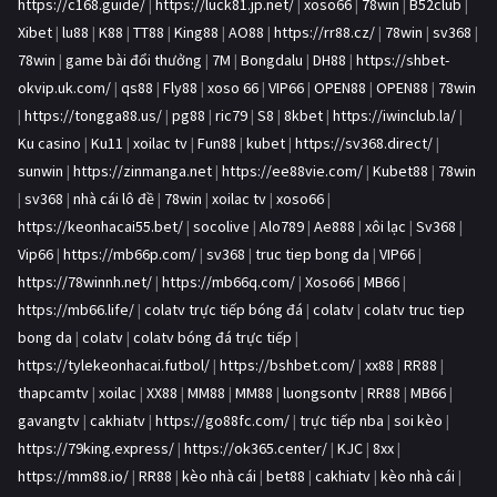
https://c168.guide/
|
https://luck81.jp.net/
|
xoso66
|
78win
|
B52club
|
Xibet
|
lu88
|
K88
|
TT88
|
King88
|
AO88
|
https://rr88.cz/
|
78win
|
sv368
|
78win
|
game bài đổi thưởng
|
7M
|
Bongdalu
|
DH88
|
https://shbet-
okvip.uk.com/
|
qs88
|
Fly88
|
xoso 66
|
VIP66
|
OPEN88
|
OPEN88
|
78win
|
https://tongga88.us/
|
pg88
|
ric79
|
S8
|
8kbet
|
https://iwinclub.la/
|
Ku casino
|
Ku11
|
xoilac tv
|
Fun88
|
kubet
|
https://sv368.direct/
|
sunwin
|
https://zinmanga.net
|
https://ee88vie.com/
|
Kubet88
|
78win
|
sv368
|
nhà cái lô đề
|
78win
|
xoilac tv
|
xoso66
|
https://keonhacai55.bet/
|
socolive
|
Alo789
|
Ae888
|
xôi lạc
|
Sv368
|
Vip66
|
https://mb66p.com/
|
sv368
|
truc tiep bong da
|
VIP66
|
https://78winnh.net/
|
https://mb66q.com/
|
Xoso66
|
MB66
|
https://mb66.life/
|
colatv trực tiếp bóng đá
|
colatv
|
colatv truc tiep
bong da
|
colatv
|
colatv bóng đá trực tiếp
|
https://tylekeonhacai.futbol/
|
https://bshbet.com/
|
xx88
|
RR88
|
thapcamtv
|
xoilac
|
XX88
|
MM88
|
MM88
|
luongsontv
|
RR88
|
MB66
|
gavangtv
|
cakhiatv
|
https://go88fc.com/
|
trực tiếp nba
|
soi kèo
|
https://79king.express/
|
https://ok365.center/
|
KJC
|
8xx
|
https://mm88.io/
|
RR88
|
kèo nhà cái
|
bet88
|
cakhiatv
|
kèo nhà cái
|