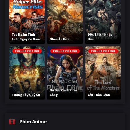
Tay Ngắm Tinh
Độc Thích Nhập
Anh: Nguy Cơ Nano
Nhện Ăn Hồn
Hầu
FULL HD VIETSUB
FULL HD VIETSUB
FULL HD VIETSUB
Nữ Đặc Cảnh Phản
Tương Tây Quỷ Sự
Công
Yêu Thần Lệnh
Phim Anime