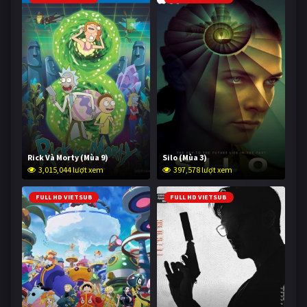
Rick Và Morty (Mùa 9)
Silo (Mùa 3)
3,015,044 lượt xem
397,578 lượt xem
FULL HD VIETSUB
FULL HD VIETSUB