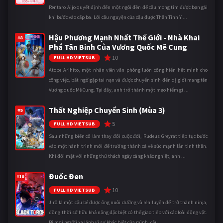
Rentaro Aijo quyết định đến một ngôi đền để cầu mong tìm được bạn gái
khi bước vào cấp ba. Lời cầu nguyện của cậu được Thần Tình Y ...
Hậu Phương Mạnh Nhất Thế Giới - Nhà Khai
#8
Phá Tân Binh Của Vương Quốc Mê Cung
10
FULL HD VIETSUB
Atobe Arihito, một nhân viên văn phòng luôn cống hiến hết mình cho
công việc, bất ngờ gặp tai nạn và được chuyển sinh đến dị giới mang tên
Vương quốc Mê Cung. Tại đây, anh trở thành một mạo hiểm gi ...
Thất Nghiệp Chuyển Sinh (Mùa 3)
#9
5
FULL HD VIETSUB
Sau những biến cố làm thay đổi cuộc đời, Rudeus Greyrat tiếp tục bước
vào một hành trình mới để trưởng thành cả về sức mạnh lẫn tinh thần.
Khi đối mặt với những thử thách ngày càng khắc nghiệt, anh ...
Đuốc Đen
#10
10
FULL HD VIETSUB
Jirô là một cậu bé được ông nuôi dưỡng và rèn luyện để trở thành ninja,
đồng thời sở hữu khả năng đặc biệt có thể giao tiếp với các loài động vật.
Bị mọi người xa lánh vì sự khác biệt của mình, cậu ...