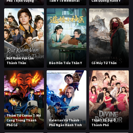
Phố Thịnh Vượng
Tâm Y Tế Memorial
Con Đường Hành Y
Rút Kiếm Vạn Lần
Thành Thần
Đào Hôn Tiểu Thần Y
Cổ Máy Tử Thần
Thám Tử Conan 7: Mê
Cung Trong Thành
Valerian Và Thành
Thần Y Cổ Đại Ở
Phố Cổ
Phố Ngàn Hành Tinh
Thành Phố