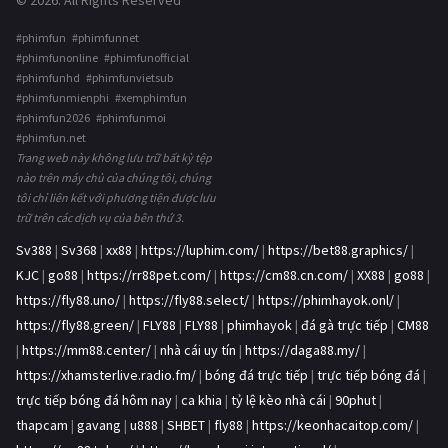
© 2026. All Rights Reserved
#phimfun #phimfunnet
#phimfunonline #phimfunofficial
#phimfunhd #phimfunvietsub
#phimfunmienphi #xemphimfun
#phimfun2026 #phimfunmoi
#phimfun.net
Trang web này không lưu trữ bất kỳ tệp
nào trên máy chủ của chúng tôi, chúng
tôi chỉ liên kết với phương tiện được lưu
trữ trên các dịch vụ của bên thứ 3.
Sv388
|
Sv368
|
xx88
|
https://luphim.com/
|
https://bet88.graphics/
|
KJC
|
go88
|
https://rr88pet.com/
|
https://cm88.cn.com/
|
XX88
|
go88
|
https://fly88.uno/
|
https://fly88.select/
|
https://phimhayok.onl/
|
https://fly88.green/
|
FLY88
|
FLY88
|
phimhayok
|
đá gà trực tiếp
|
CM88
|
https://mm88.center/
|
nhà cái uy tín
|
https://daga88.my/
|
https://xhamsterlive.radio.fm/
|
bóng đá trực tiếp
|
trực tiếp bóng đá
|
trực tiếp bóng đá hôm nay
|
ca khia
|
tỷ lệ kèo nhà cái
|
90phut
|
thapcam
|
gavang
|
u888
|
SHBET
|
fly88
|
https://keonhacaitop.com/
|