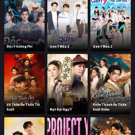
Độc Y Vương Phi
Gen Y Mùa 2
Gen Y Mùa 2
Võ Thần Ẩn Thân Tái
Kiếm Thánh Ẩn Thân
Xuất
Mạt Đại Ngự Y
Xuất Kiếm