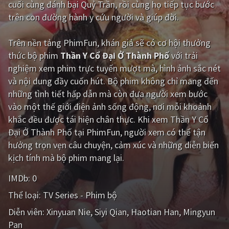
cuối cùng đánh bại Quỷ Trần, rồi cùng họ tiếp tục bước
trên con đường hành y cứu người và giúp đời.
Giật gân
Gia đình
Bí ẩn
Lịch sử
Trên nền tảng
PhimFun
, khán giả sẽ có cơ hội thưởng
thức bộ phim
Thần Y Cổ Đại Ở Thành Phố
với trải
Viễn Tây
Tiểu sử
nghiệm xem phim trực tuyến mượt mà, hình ảnh sắc nét
GameShow
DramaTV
và nội dung đầy cuốn hút. Bộ phim không chỉ mang đến
những tình tiết hấp dẫn mà còn đưa người xem bước
QUỐC GIA
vào một thế giới điện ảnh sống động, nơi mỗi khoảnh
khắc đều được tái hiện chân thực. Khi xem Thần Y Cổ
Âu - Mỹ
Trung Quốc - Hồng Kông
Đại Ở Thành Phố tại PhimFun, người xem có thể tận
hưởng trọn vẹn câu chuyện, cảm xúc và những diễn biến
Hàn Quốc
Nhật Bản
kịch tính mà bộ phim mang lại.
Ấn Độ
Việt Nam
IMDb:
0
Tổng hợp
Thể loại:
TV Series - Phim bộ
Diễn viên:
Xinyuan Nie
Siyi Qian
Haotian Han
Mingyun
CẬP NHẬT
Pan