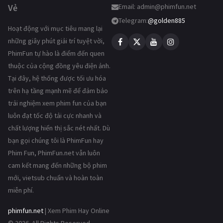
Vẻ
Email:
admin@phimfun.net
Telegram:
@golden885
Hoạt động với mục tiêu mang lại
những giây phút giải trí tuyệt vời,
PhimFun tự hào là điểm đến quen
thuộc của cộng đồng yêu điện ảnh.
Tại đây, hệ thống được tối ưu hóa
trên hạ tầng mạnh mẽ để đảm bảo
trải nghiệm xem phim fun của bạn
luôn đạt tốc độ tải cực nhanh và
chất lượng hiển thị sắc nét nhất. Dù
bạn gọi chúng tôi là PhimFun hay
Phim Fun, PhimFun.net vẫn luôn
cam kết mang đến những bộ phim
mới, vietsub chuẩn và hoàn toàn
miễn phí.
phimfun.net
| Xem Phim Hay Online