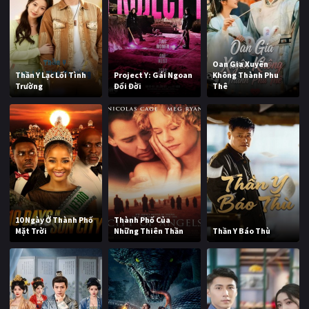
Oan Gia Xuyên
Thần Y Lạc Lối Tình
Project Y: Gái Ngoan
Không Thành Phu
Trường
Đổi Đời
Thê
10 Ngày Ở Thành Phố
Thành Phố Của
Mặt Trời
Những Thiên Thần
Thần Y Báo Thù