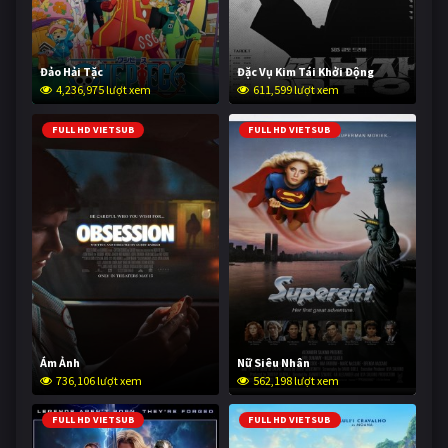
Đảo Hải Tặc
Đặc Vụ Kim Tái Khởi Động
4,236,975 lượt xem
611,599 lượt xem
FULL HD VIETSUB
FULL HD VIETSUB
Ám Ảnh
Nữ Siêu Nhân
736,106 lượt xem
562,198 lượt xem
FULL HD VIETSUB
FULL HD VIETSUB