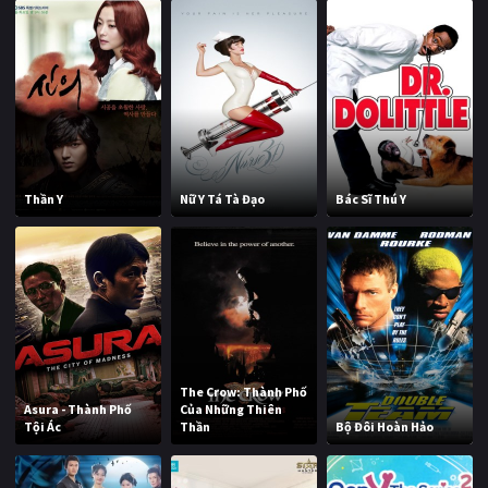
Thần Y
Nữ Y Tá Tà Đạo
Bác Sĩ Thú Y
The Crow: Thành Phố
Asura - Thành Phố
Của Những Thiên
Tội Ác
Thần
Bộ Đôi Hoàn Hảo