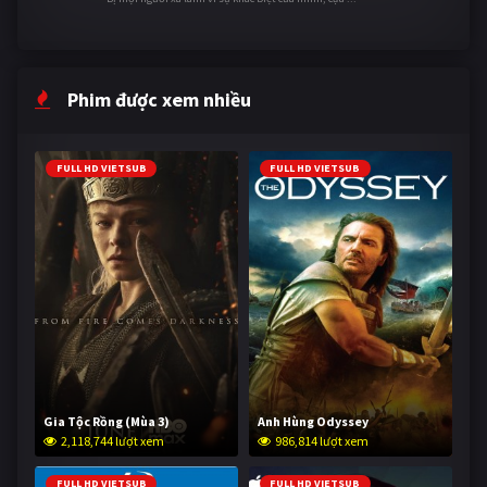
Phim được xem nhiều
FULL HD VIETSUB
FULL HD VIETSUB
Gia Tộc Rồng (Mùa 3)
Anh Hùng Odyssey
2,118,744 lượt xem
986,814 lượt xem
FULL HD VIETSUB
FULL HD VIETSUB