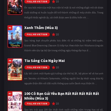
10
FULL HD VIETSUB
Ẩn sau bức màn của một học viện bí mật là nơi những cô gái mồ côi được
nuôi dưỡng và huấn luyện để trở thành những cỗ máy chiến đấu. Trong
thế giới khắc nghiệt ấy, cái chết được xem là điều hiển nh ...
Xanh Thẳm (Mùa 3)
#5
10
FULL HD VIETSUB
Sau hàng loạt chuyến phiêu lưu điên rồ và những kỷ niệm khó quên,
Grand Blue Dreaming (Season 3) tiếp tục theo chân Iori Kitahara cùng các
thành viên câu lạc bộ lặn trong những ngày tháng đại học đ ...
Tia Sáng Của Ngày Mai
#6
10
FULL HD VIETSUB
Lấy bối cảnh một Kyoto giả tưởng của thế kỷ 20, bộ phim kể về hai anh
em Seiroku và Kihachi Sakamoto, những người ôm ấp khát vọng đưa Kỷ
nguyên Điện đến với đất nước thông qua cuốn Danh mục Điện th ...
100 Cô Bạn Gái Yêu Bạn Rất Rất Rất Rất Rất
#7
Nhiều (Mùa 3)
10
FULL HD VIETSUB
Sau khi trải qua 100 lần thất tình suốt những năm trung học cơ sở,