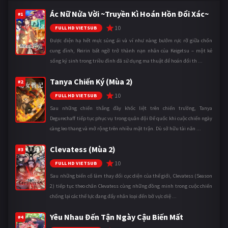
Ác Nữ Nửa Vời ~Truyền Kì Hoán Hồn Đổi Xác~
#1
10
FULL HD VIETSUB
Được điện hạ hết mực sủng ái và ví như nàng bướm rực rỡ giữa chốn
cung đình, Reirin bất ngờ trở thành nạn nhân của Keigetsu – một kẻ
sống ký sinh trong triều đình đã sử dụng ma thuật để hoán đổi th ...
Tanya Chiến Ký (Mùa 2)
#2
10
FULL HD VIETSUB
Sau những chiến thắng đầy khốc liệt trên chiến trường, Tanya
Degurechaff tiếp tục phục vụ trong quân đội Đế quốc khi cuộc chiến ngày
càng leo thang và mở rộng trên nhiều mặt trận. Dù sở hữu tài năn ...
Clevatess (Mùa 2)
#3
10
FULL HD VIETSUB
Sau những biến cố làm thay đổi cục diện của thế giới, Clevatess (Season
2) tiếp tục theo chân Clevatess cùng những đồng minh trong cuộc chiến
chống lại các thế lực đang đẩy nhân loại đến bờ vực diệ ...
Yêu Nhau Đến Tận Ngày Cậu Biến Mất
#4