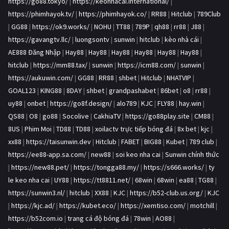
https://go88.tokyo/
|
https://keonhacai.international/
|
https://phimhayok.tv/
|
https://phimhayok.co/
|
RR88
|
Hitclub
|
789Club
|
GG88
|
https://ok9.works/
|
NOHU
|
TT88
|
789P
|
qh88
|
rr88
|
J88
|
https://gavangtv.llc/
|
luongsontv
|
sunwin
|
hitclub
|
kèo nhà cái
|
AE888 Đăng Nhập
|
Hay88
|
Hay88
|
Hay88
|
Hay88
|
Hay88
|
Hay88
|
hitclub
|
https://mm88.tax/
|
sunwin
|
https://icm88.com/
|
sunwin
|
https://aukuwin.com/
|
GG88
|
RR88
|
shbet
|
Hitclub
|
NHATVIP
|
GOAL123
|
KING88
|
8DAY
|
shbet
|
grandpashabet
|
86bet
|
o8
|
rr88
|
uy88
|
onbet
|
https://go8f.design/
|
alo789
|
KJC
|
FLY88
|
hay.win
|
QS88
|
O8
|
go88
|
Socolive
|
CakhiaTV
|
https://go88play.site
|
CM88
|
8US
|
Phim Moi
|
TD88
|
TD88
|
xoilactv trực tiếp bóng đá
|
8x bet
|
kjc
|
xx88
|
https://taisunwin.dev
|
Hitclub
|
FABET
|
BIG88
|
Kubet
|
789 club
|
https://ee88-app.sa.com/
|
new88
|
soi keo nha cai
|
Sunwin chính thức
|
https://new88.pet/
|
https://tongga88.my/
|
https://s666.works/
|
ty
le keo nha cai
|
UY88
|
https://tt8811.net/
|
68win
|
68win
|
ea88
|
TG88
|
https://sunwin3.nl/
|
hitclub
|
XX88
|
KJC
|
https://b52-club.us.org/
|
KJC
|
https://kjc.ad/
|
https://kubet.eco/
|
https://xemtiso.com/
|
motchill
|
https://b52com.io
|
trang cá độ bóng đá
|
78win
|
AO88
|