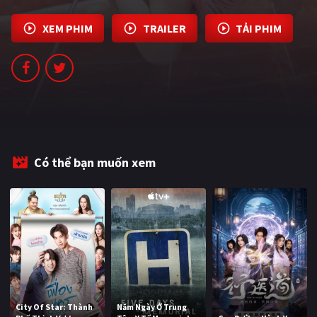
PHIM MỚI
XEM PHIM
TRAILER
TẢI PHIM
PHIM BỘ
PHIM LẺ
PHIM CHIẾU RẠP
TUYỂN TẬP PHIM
BLOG
Có thể bạn muốn xem
City Of Star: Thành
Năm Ngày Ở Trung