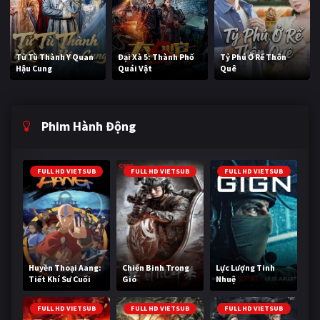
Tử Tù Thành Y Quan
Đại Xà 5: Thành Phố
Tỷ Phú Ở Rể Thôn
Hậu Cung
Quái Vật
Quê
Phim Hành Động
FULL HD VIETSUB
FULL HD VIETSUB
FULL HD VIETSUB
Huyền Thoại Aang:
Chiến Binh Trong
Lực Lượng Tinh
Tiết Khí Sư Cuối
Gió
Nhuệ
Cùng
FULL HD VIETSUB
FULL HD VIETSUB
FULL HD VIETSUB