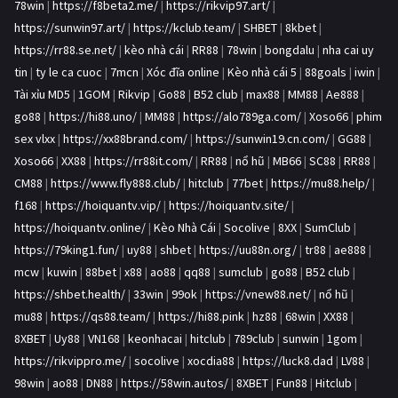
78win
|
https://f8beta2.me/
|
https://rikvip97.art/
|
https://sunwin97.art/
|
https://kclub.team/
|
SHBET
|
8kbet
|
https://rr88.se.net/
|
kèo nhà cái
|
RR88
|
78win
|
bongdalu
|
nha cai uy
tin
|
ty le ca cuoc
|
7mcn
|
Xóc đĩa online
|
Kèo nhà cái 5
|
88goals
|
iwin
|
Tài xỉu MD5
|
1GOM
|
Rikvip
|
Go88
|
B52 club
|
max88
|
MM88
|
Ae888
|
go88
|
https://hi88.uno/
|
MM88
|
https://alo789ga.com/
|
Xoso66
|
phim
sex vlxx
|
https://xx88brand.com/
|
https://sunwin19.cn.com/
|
GG88
|
Xoso66
|
XX88
|
https://rr88it.com/
|
RR88
|
nổ hũ
|
MB66
|
SC88
|
RR88
|
CM88
|
https://www.fly888.club/
|
hitclub
|
77bet
|
https://mu88.help/
|
f168
|
https://hoiquantv.vip/
|
https://hoiquantv.site/
|
https://hoiquantv.online/
|
Kèo Nhà Cái
|
Socolive
|
8XX
|
SumClub
|
https://79king1.fun/
|
uy88
|
shbet
|
https://uu88n.org/
|
tr88
|
ae888
|
mcw
|
kuwin
|
88bet
|
x88
|
ao88
|
qq88
|
sumclub
|
go88
|
B52 club
|
https://shbet.health/
|
33win
|
99ok
|
https://vnew88.net/
|
nổ hũ
|
mu88
|
https://qs88.team/
|
https://hi88.pink
|
hz88
|
68win
|
XX88
|
8XBET
|
Uy88
|
VN168
|
keonhacai
|
hitclub
|
789club
|
sunwin
|
1gom
|
https://rikvippro.me/
|
socolive
|
xocdia88
|
https://luck8.dad
|
LV88
|
98win
|
ao88
|
DN88
|
https://58win.autos/
|
8XBET
|
Fun88
|
Hitclub
|