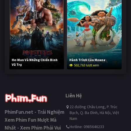
He-Man Và Những Chiến Binh
Hành Trình Của Moana
Vũ Trụ
502,763 lượt xem
252,682 lượt xem
Liên Hệ
22 đường Châu Long, P. Trúc
PhimFun.net - Trải Nghiệm
Bạch, Q. Ba Đình, Hà Nội, Việt
Nam
Xem Phim Fun Mượt Mà
Hotline: 0985646233
Nhất - Xem Phim Phải Vui