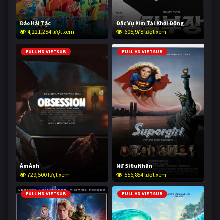
Đảo Hải Tặc
Đặc Vụ Kim Tái Khởi Động
4,221,254 lượt xem
605,978 lượt xem
FULL HD VIETSUB
FULL HD VIETSUB
Ám Ảnh
Nữ Siêu Nhân
729,500 lượt xem
556,854 lượt xem
FULL HD VIETSUB
FULL HD VIETSUB