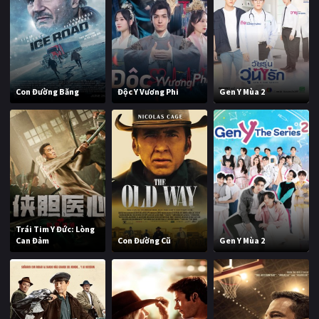
Con Đường Băng
Độc Y Vương Phi
Gen Y Mùa 2
Trái Tim Y Đức: Lòng
Can Đảm
Con Đường Cũ
Gen Y Mùa 2