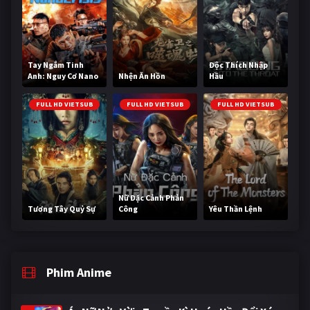
Tay Ngắm Tinh
Độc Thích Nhập
Anh: Nguy Cơ Nano
Nhện Ăn Hồn
Hầu
FULL HD VIETSUB
FULL HD VIETSUB
FULL HD VIETSUB
Nữ Đặc Cảnh Phản
Tương Tây Quỷ Sự
Công
Yêu Thần Lệnh
Phim Anime