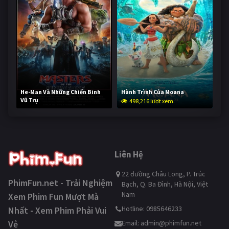
He-Man Và Những Chiến Binh
Hành Trình Của Moana
Vũ Trụ
498,216 lượt xem
247,683 lượt xem
Liên Hệ
22 đường Châu Long, P. Trúc
PhimFun.net - Trải Nghiệm
Bạch, Q. Ba Đình, Hà Nội, Việt
Nam
Xem Phim Fun Mượt Mà
Hotline: 0985646233
Nhất - Xem Phim Phải Vui
Vẻ
Email:
admin@phimfun.net