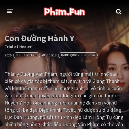
THỂ LOẠI
Con Đường Hành Y
Thần thoại - Cổ trang
Hành động
Trial of Healer
2026
25,818
FULL HD VIETSUB
TRUNG QUỐC - HỒNG KÔNG
Tâm lý
Chiến tranh
Võ thuật - Kiếm hiệp
Nhạc kịch
Thần y Dương Vân Phàm, người từng mất trí nhớ sau
biến cố cả gia tộc bị thảm sát, nay trở về Giang Thành
Kinh dị
Tội phạm - Hình sự
với khí thế mạnh mẽ. Thế nhưng, anh lại vô tình bị cuốn
Phiêu lưu
Hài hước
vào cuộc tranh quyền đoạt lợi giữa các gia tộc thuộc
Huyền Y Hội. Giữa những mối quan hệ đan xen với nữ
Viễn tưởng
Khoa học - Tài liệu
tổng tài bá đạo Diệp Khinh Tuyết, nữ dược sư dịu dàng
Hoạt hình
Thể thao
Lục Đàn Hương, nữ sát thủ xinh đẹp Lâm Hồng Tụ cùng
nhiều bóng hồng khác, liệu Dương Vân Phàm có thể vén
Tình cảm - Lãng mạn
Kỳ ảo