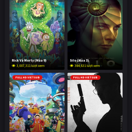
Rick Và Morty (Mùa 9)
Silo (Mùa 3)
3,007,311 lượt xem
384,631 lượt xem
FULL HD VIETSUB
FULL HD VIETSUB