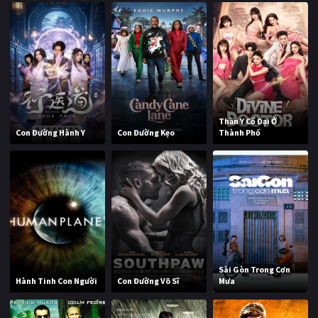
Thần Y Cổ Đại Ở
Con Đường Hành Y
Con Đường Kẹo
Thành Phố
Sài Gòn Trong Cơn
Hành Tinh Con Người
Con Đường Võ Sĩ
Mưa