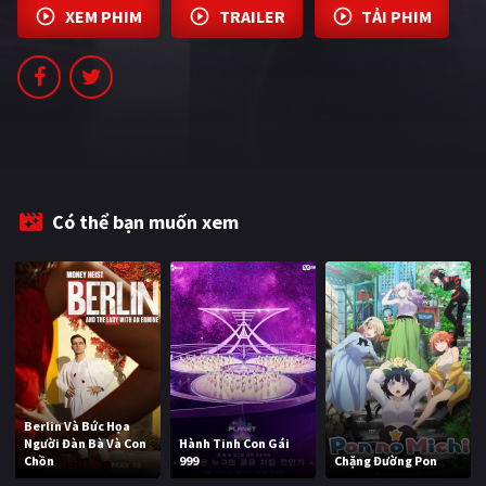
XEM PHIM
TRAILER
TẢI PHIM
PHIM MỚI
PHIM BỘ
PHIM LẺ
PHIM CHIẾU RẠP
TUYỂN TẬP PHIM
Có thể bạn muốn xem
BLOG
Berlin Và Bức Họa
Người Đàn Bà Và Con
Hành Tinh Con Gái
Chồn
999
Chặng Đường Pon