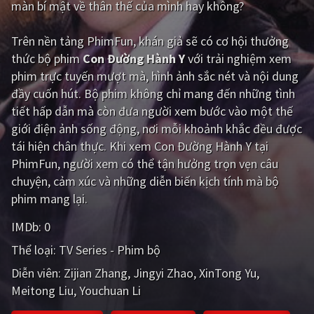
màn bí mật về thân thế của mình hay không?
Giật gân
Gia đình
Trên nền tảng
PhimFun
, khán giả sẽ có cơ hội thưởng
Bí ẩn
Lịch sử
thức bộ phim
Con Đường Hành Y
với trải nghiệm xem
phim trực tuyến mượt mà, hình ảnh sắc nét và nội dung
Viễn Tây
Tiểu sử
đầy cuốn hút. Bộ phim không chỉ mang đến những tình
GameShow
DramaTV
tiết hấp dẫn mà còn đưa người xem bước vào một thế
giới điện ảnh sống động, nơi mỗi khoảnh khắc đều được
QUỐC GIA
tái hiện chân thực. Khi xem Con Đường Hành Y tại
PhimFun, người xem có thể tận hưởng trọn vẹn câu
Âu - Mỹ
Trung Quốc - Hồng Kông
chuyện, cảm xúc và những diễn biến kịch tính mà bộ
phim mang lại.
Hàn Quốc
Nhật Bản
IMDb:
0
Ấn Độ
Việt Nam
Thể loại:
TV Series - Phim bộ
Tổng hợp
Diễn viên:
Zijian Zhang
Jingyi Zhao
XinTong Yu
Meitong Liu
Youchuan Li
CẬP NHẬT