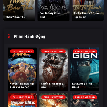
Con Đường Chiến
Tử Tù Thành Y Quan
Thần Y Báo Thù
Binh
Hậu Cung
Phim Hành Động
FULL HD VIETSUB
FULL HD VIETSUB
FULL HD VIETSUB
Huyền Thoại Aang:
Chiến Binh Trong
Lực Lượng Tinh
Tiết Khí Sư Cuối
Gió
Nhuệ
Cùng
FULL HD VIETSUB
FULL HD VIETSUB
FULL HD VIETSUB