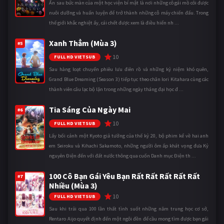
Ẩn sau bức màn của một học viện bí mật là nơi những cô gái mồ côi được
nuôi dưỡng và huấn luyện để trở thành những cỗ máy chiến đấu. Trong
thế giới khắc nghiệt ấy, cái chết được xem là điều hiển nh ...
Xanh Thẳm (Mùa 3)
#5
10
FULL HD VIETSUB
Sau hàng loạt chuyến phiêu lưu điên rồ và những kỷ niệm khó quên,
Grand Blue Dreaming (Season 3) tiếp tục theo chân Iori Kitahara cùng các
thành viên câu lạc bộ lặn trong những ngày tháng đại học đ ...
Tia Sáng Của Ngày Mai
#6
10
FULL HD VIETSUB
Lấy bối cảnh một Kyoto giả tưởng của thế kỷ 20, bộ phim kể về hai anh
em Seiroku và Kihachi Sakamoto, những người ôm ấp khát vọng đưa Kỷ
nguyên Điện đến với đất nước thông qua cuốn Danh mục Điện th ...
100 Cô Bạn Gái Yêu Bạn Rất Rất Rất Rất Rất
#7
Nhiều (Mùa 3)
10
FULL HD VIETSUB
Sau khi trải qua 100 lần thất tình suốt những năm trung học cơ sở,
Rentaro Aijo quyết định đến một ngôi đền để cầu mong tìm được bạn gái