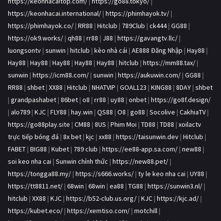
https://keonhacaitop.com/
|
https://go88.tokyo/
|
https://keonhacai.international/
|
https://phimhayok.tv/
|
https://phimhayok.co/
|
RR88
|
Hitclub
|
789Club
|
ck444
|
GG88
|
https://ok9.works/
|
qh88
|
rr88
|
J88
|
https://gavangtv.llc/
|
luongsontv
|
sunwin
|
hitclub
|
kèo nhà cái
|
AE888 Đăng Nhập
|
Hay88
|
Hay88
|
Hay88
|
Hay88
|
Hay88
|
Hay88
|
hitclub
|
https://mm88.tax/
|
sunwin
|
https://icm88.com/
|
sunwin
|
https://aukuwin.com/
|
GG88
|
RR88
|
shbet
|
XX88
|
Hitclub
|
NHATVIP
|
GOAL123
|
KING88
|
8DAY
|
shbet
|
grandpashabet
|
86bet
|
o8
|
rr88
|
uy88
|
onbet
|
https://go8f.design/
|
alo789
|
KJC
|
FLY88
|
hay.win
|
QS88
|
O8
|
go88
|
Socolive
|
CakhiaTV
|
https://go88play.site
|
CM88
|
8US
|
Phim Moi
|
TD88
|
TD88
|
xoilactv
trực tiếp bóng đá
|
8x bet
|
kjc
|
xx88
|
https://taisunwin.dev
|
Hitclub
|
FABET
|
BIG88
|
Kubet
|
789 club
|
https://ee88-app.sa.com/
|
new88
|
soi keo nha cai
|
Sunwin chính thức
|
https://new88.pet/
|
https://tongga88.my/
|
https://s666.works/
|
ty le keo nha cai
|
UY88
|
https://tt8811.net/
|
68win
|
68win
|
ea88
|
TG88
|
https://sunwin3.nl/
|
hitclub
|
XX88
|
KJC
|
https://b52-club.us.org/
|
KJC
|
https://kjc.ad/
|
https://kubet.eco/
|
https://xemtiso.com/
|
motchill
|