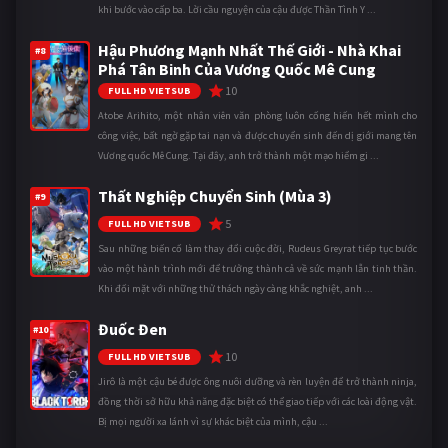
khi bước vào cấp ba. Lời cầu nguyện của cậu được Thần Tình Y ...
Hậu Phương Mạnh Nhất Thế Giới - Nhà Khai
#8
Phá Tân Binh Của Vương Quốc Mê Cung
10
FULL HD VIETSUB
Atobe Arihito, một nhân viên văn phòng luôn cống hiến hết mình cho
công việc, bất ngờ gặp tai nạn và được chuyển sinh đến dị giới mang tên
Vương quốc Mê Cung. Tại đây, anh trở thành một mạo hiểm gi ...
Thất Nghiệp Chuyển Sinh (Mùa 3)
#9
5
FULL HD VIETSUB
Sau những biến cố làm thay đổi cuộc đời, Rudeus Greyrat tiếp tục bước
vào một hành trình mới để trưởng thành cả về sức mạnh lẫn tinh thần.
Khi đối mặt với những thử thách ngày càng khắc nghiệt, anh ...
Đuốc Đen
#10
10
FULL HD VIETSUB
Jirô là một cậu bé được ông nuôi dưỡng và rèn luyện để trở thành ninja,
đồng thời sở hữu khả năng đặc biệt có thể giao tiếp với các loài động vật.
Bị mọi người xa lánh vì sự khác biệt của mình, cậu ...