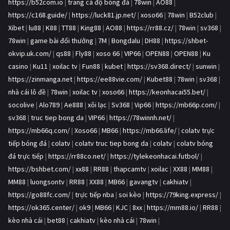
https://b52com.io
|
trang cá độ bóng đá
|
78win
|
AO88
|
https://c168.guide/
|
https://luck81.jp.net/
|
xoso66
|
78win
|
B52club
|
Xibet
|
lu88
|
K88
|
TT88
|
King88
|
AO88
|
https://rr88.cz/
|
78win
|
sv368
|
78win
|
game bài đổi thưởng
|
7M
|
Bongdalu
|
DH88
|
https://shbet-
okvip.uk.com/
|
qs88
|
Fly88
|
xoso 66
|
VIP66
|
OPEN88
|
OPEN88
|
Ku
casino
|
Ku11
|
xoilac tv
|
Fun88
|
kubet
|
https://sv368.direct/
|
sunwin
|
https://zinmanga.net
|
https://ee88vie.com/
|
Kubet88
|
78win
|
sv368
|
nhà cái lô đề
|
78win
|
xoilac tv
|
xoso66
|
https://keonhacai55.bet/
|
socolive
|
Alo789
|
Ae888
|
xôi lạc
|
Sv368
|
Vip66
|
https://mb66p.com/
|
sv368
|
truc tiep bong da
|
VIP66
|
https://78winnh.net/
|
https://mb66q.com/
|
Xoso66
|
MB66
|
https://mb66.life/
|
colatv trực
tiếp bóng đá
|
colatv
|
colatv truc tiep bong da
|
colatv
|
colatv bóng
đá trực tiếp
|
https://rr88co.net/
|
https://tylekeonhacai.futbol/
|
https://bshbet.com/
|
xx88
|
RR88
|
thapcamtv
|
xoilac
|
XX88
|
MM88
|
MM88
|
luongsontv
|
RR88
|
XX88
|
MB66
|
gavangtv
|
cakhiatv
|
https://go88fc.com/
|
trực tiếp nba
|
soi kèo
|
https://79king.express/
|
https://ok365.center/
|
ok9
|
MB66
|
KJC
|
8xx
|
https://mm88.io/
|
RR88
|
kèo nhà cái
|
bet88
|
cakhiatv
|
kèo nhà cái
|
78win
|