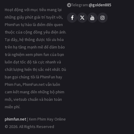
Telegram:
@golden885
Hoạt động với mục tiêu mang lại
những giây phút giải trí tuyệt vời,
PhimFun tự hào là điểm đến quen
thuộc của cộng đồng yêu điện ảnh.
Tại đây, hệ thống được tối ưu hóa
trên hạ tầng mạnh mẽ để đảm bảo
trải nghiệm xem phim fun của bạn
luôn đạt tốc độ tải cực nhanh và
chất lượng hiển thị sắc nét nhất. Dù
bạn gọi chúng tôi là PhimFun hay
Phim Fun, PhimFun.net vẫn luôn
cam kết mang đến những bộ phim
mới, vietsub chuẩn và hoàn toàn
miễn phí.
phimfun.net
| Xem Phim Hay Online
© 2026. All Rights Reserved