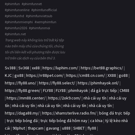
#phimfun #phimfunnet
#phimfunonline #phimfunofficial
#phimfunhd #phimfunvietsub
#phimfunmienphi #xemphimfun
#phimfun2026 #phimfunmoi
#phimfun.net
Trang web này không lưu trữ bất kỳ tệp
nào trên máy chủ của chúng tôi, chúng
tôi chỉ liên kết với phương tiện được lưu
trữ trên các dịch vụ của bên thứ 3.
Sv388
|
Sv368
|
xx88
|
https://luphim.com/
|
https://bet88.graphics/
|
KJC
|
go88
|
https://rr88pet.com/
|
https://cm88.cn.com/
|
XX88
|
go88
|
https://fly88.uno/
|
https://fly88.select/
|
https://phimhayok.onl/
|
https://fly88.green/
|
FLY88
|
FLY88
|
phimhayok
|
đá gà trực tiếp
|
CM88
|
https://mm88.center/
|
https://2ok9.com/
|
nhà cái uy tín
|
nhà cái uy
tín
|
nhà cái uy tín
|
nhà cái uy tín
|
nhà cái uy tín
|
nhà cái uy tín
|
https://daga88.my/
|
https://xhamsterlive.radio.fm/
|
bóng đá trực tiếp
|
trực tiếp bóng đá
|
trực tiếp bóng đá hôm nay
|
ca khia
|
tỷ lệ kèo nhà
cái
|
90phut
|
thapcam
|
gavang
|
u888
|
SHBET
|
fly88
|