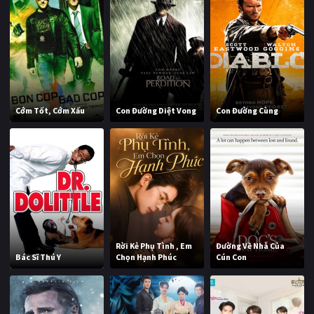
Cớm Tốt, Cớm Xấu
Con Đường Diệt Vong
Con Đường Cùng
Rời Kẻ Phụ Tình , Em
Đường Về Nhà Của
Bác Sĩ Thú Y
Chọn Hạnh Phúc
Cún Con