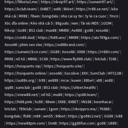
https://f8beta2.me/
|
https://rikvip97.art/
|
https://sunwin97.art/
|
https://kclub.team/
|
SHBET
|
xx88
|
8kbet
|
https://rr88.se.net/
|
kèo
nhà cái
|
RR88
|
78win
|
bongdalu
|
nha cai uy tin
|
ty le ca cuoc
|
7mcn
|
Xóc đĩa online
|
Kèo nhà cái 5
|
88goals
|
iwin
|
Tài xỉu MD5
|
1GOM
|
Rikvip
|
Go88
|
B52 club
|
max88
|
MM88
|
Ae888
|
go88
|
xoso66
|
https://cm88.dad/
|
https://hi88.uno/
|
MM88
|
https://alo789ga.com/
|
Xoso66
|
phim sex vlxx
|
https://xx88brand.com/
|
https://sunwin19.cn.com/
|
GG88
|
Xoso66
|
XX88
|
https://rr88it.com/
|
RR88
|
nổ hũ
|
MB66
|
SC88
|
https://www.fly888.club/
|
hitclub
|
f168
|
https://hoiquantv.vip/
|
https://hoiquantv.site/
|
https://hoiquantv.online/
|
xoso66
|
Socolive
|
8XX
|
SumClub
|
HITCLUB
|
https://uu88n.org/
|
tr88
|
ae888
|
mcw
|
kuwin
|
88bet
|
x88
|
ao88
|
qq88
|
sumclub
|
go88
|
B52 club
|
https://shbet.health/
|
https://vnew88.net/
|
nổ hũ
|
mu88
|
https://qs88.team/
|
https://hi88.pink
|
hz88
|
68win
|
XX88
|
8XBET
|
VN168
|
keonhacai
|
hitclub
|
789club
|
sunwin
|
1gom
|
https://rikvippro.me/
|
TK688
|
bongdalu
|
fb88
|
m88
|
win55
|
86bet
|
https://go88v2.net/
|
GG88
|
lv88
|
https://new88pm.com/
|
On68
|
https://gg88fun.com
|
go88
|
U888
|