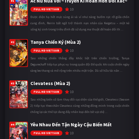
Ác Nữ Nửa Vời ~Truyền Kì Hoán Hồn Đổi Xác~
#1
10
FULL HD VIETSUB
Được điện hạ hết mực sủng ái và ví như nàng bướm rực rỡ giữa chốn
cung đình, Reirin bất ngờ trở thành nạn nhân của Keigetsu – một kẻ
sống ký sinh trong triều đình đã sử dụng ma thuật để hoán đổi th ...
Tanya Chiến Ký (Mùa 2)
#2
10
FULL HD VIETSUB
Sau những chiến thắng đầy khốc liệt trên chiến trường, Tanya
Degurechaff tiếp tục phục vụ trong quân đội Đế quốc khi cuộc chiến ngày
càng leo thang và mở rộng trên nhiều mặt trận. Dù sở hữu tài năn ...
Clevatess (Mùa 2)
#3
10
FULL HD VIETSUB
Sau những biến cố làm thay đổi cục diện của thế giới, Clevatess (Season
2) tiếp tục theo chân Clevatess cùng những đồng minh trong cuộc chiến
chống lại các thế lực đang đẩy nhân loại đến bờ vực diệ ...
Yêu Nhau Đến Tận Ngày Cậu Biến Mất
#4
10
FULL HD VIETSUB