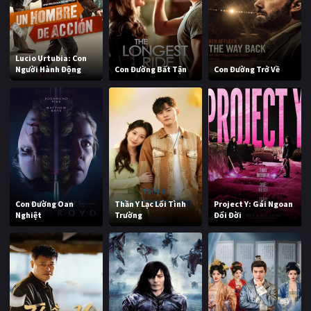
Lucio Urtubia: Con
Người Hành Động
Con Đường Bất Tận
Con Đường Trở Về
Con Đường Oan
Thần Y Lạc Lối Tình
Project Y: Gái Ngoan
Nghiệt
Trường
Đổi Đời