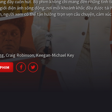
dung đầy cuốn hút. Bộ phim không chỉ mang đến những tình t
iới điện ảnh sống động, nơi mỗi khoảnh khắc đều được tái 
n, người xem có thể tận hưởng trọn vẹn câu chuyện, cảm xú
gg
Craig Robinson
Keegan-Michael Key
 PHIM