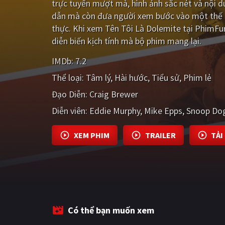
trực tuyến mượt mà, hình ảnh sắc nét và nội 
dẫn mà còn đưa người xem bước vào một thế g
thực. Khi xem Tên Tôi Là Dolemite tại PhimFu
diễn biến kịch tính mà bộ phim mang lại.
IMDb:
7.2
Thể loại:
Tâm lý
Hài hước
Tiểu sử
Phim lẻ
Đạo Diễn:
Craig Brewer
Diễn viên:
Eddie Murphy
Mike Epps
Snoop Do
XEM PHIM
TRAILER
TẢI
Có thể bạn muốn xem