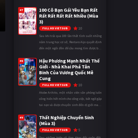
vọng đưa Kỷ nguyên Điện đến với đất nước
100 Cô Bạn Gái Yêu Bạn Rất
thông qua cuốn Danh mục Điện th ...
#7
Rất Rất Rất Rất Nhiều (Mùa
3)
10
FULL HD VIETSUB
Sau khi trải qua 100 lần thất tình suốt những
năm trung học cơ sở, Rentaro Aijo quyết định
đến một ngôi đền để cầu mong tìm được bạn
gái khi bước vào cấp ba. Lời cầu nguyện của
Hậu Phương Mạnh Nhất Thế
cậu được Thần Tình Y ...
#8
Giới - Nhà Khai Phá Tân
Binh Của Vương Quốc Mê
Cung
10
FULL HD VIETSUB
Atobe Arihito, một nhân viên văn phòng luôn
cống hiến hết mình cho công việc, bất ngờ gặp
tai nạn và được chuyển sinh đến dị giới mang
tên Vương quốc Mê Cung. Tại đây, anh trở
Thất Nghiệp Chuyển Sinh
thành một mạo hiểm gi ...
#9
(Mùa 3)
5
FULL HD VIETSUB
Sau những biến cố làm thay đổi cuộc đời,