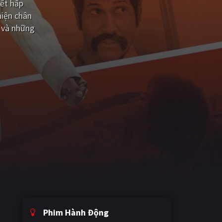
iết hấp
hiện chân
c và những
Phim Hành Động