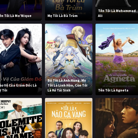
Tên Tôi Là Muhammad
ên Tôi Là Mo’Nique
Mẹ Tôi Là Bà Trùm
Ali
Bố Tôi Là Anh Hùng, Mẹ
ảo Vệ Của Giám Đốc Là
Tôi Là Linh Hồn, Còn Tôi
ợ Tôi
Là Kẻ Tái Sinh
Tên Tôi Là Agneta