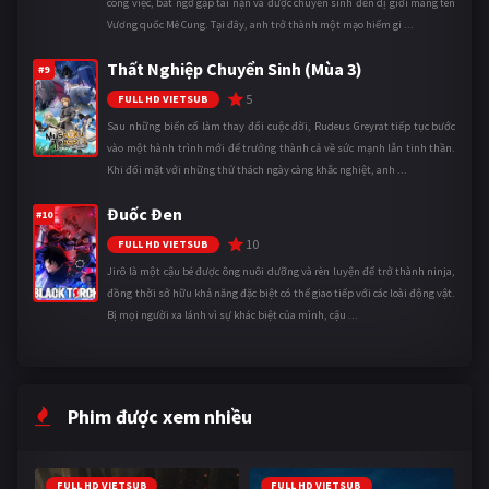
công việc, bất ngờ gặp tai nạn và được chuyển sinh đến dị giới mang tên
Vương quốc Mê Cung. Tại đây, anh trở thành một mạo hiểm gi ...
Thất Nghiệp Chuyển Sinh (Mùa 3)
#9
5
FULL HD VIETSUB
Sau những biến cố làm thay đổi cuộc đời, Rudeus Greyrat tiếp tục bước
vào một hành trình mới để trưởng thành cả về sức mạnh lẫn tinh thần.
Khi đối mặt với những thử thách ngày càng khắc nghiệt, anh ...
Đuốc Đen
#10
10
FULL HD VIETSUB
Jirô là một cậu bé được ông nuôi dưỡng và rèn luyện để trở thành ninja,
đồng thời sở hữu khả năng đặc biệt có thể giao tiếp với các loài động vật.
Bị mọi người xa lánh vì sự khác biệt của mình, cậu ...
Phim được xem nhiều
FULL HD VIETSUB
FULL HD VIETSUB