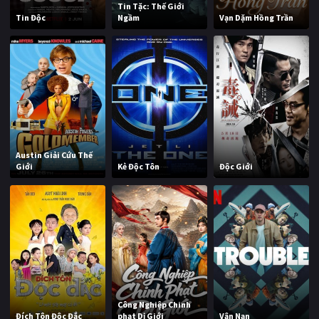
Tin Tặc: Thế Giới
Tin Độc
Ngầm
Vạn Dặm Hồng Trần
Austin Giải Cứu Thế
Giới
Kẻ Độc Tôn
Độc Giới
Công Nghiệp Chinh
Đích Tôn Độc Đắc
phạt Dị Giới
Vận Nạn