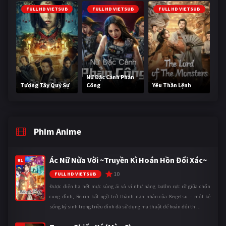
FULL HD VIETSUB
FULL HD VIETSUB
FULL HD VIETSUB
Nữ Đặc Cảnh Phản
Tương Tây Quỷ Sự
Công
Yêu Thần Lệnh
Phim Anime
Ác Nữ Nửa Vời ~Truyền Kì Hoán Hồn Đổi Xác~
#1
10
FULL HD VIETSUB
Được điện hạ hết mực sủng ái và ví như nàng bướm rực rỡ giữa chốn
cung đình, Reirin bất ngờ trở thành nạn nhân của Keigetsu – một kẻ
sống ký sinh trong triều đình đã sử dụng ma thuật để hoán đổi th ...