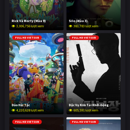
Rick Và Morty (Mùa 9)
Silo (Mùa 3)
3,006,756 lượt xem
383,783 lượt xem
FULL HD VIETSUB
FULL HD VIETSUB
Đảo Hải Tặc
Đặc Vụ Kim Tái Khởi Động
4,220,628 lượt xem
605,591 lượt xem
FULL HD VIETSUB
FULL HD VIETSUB