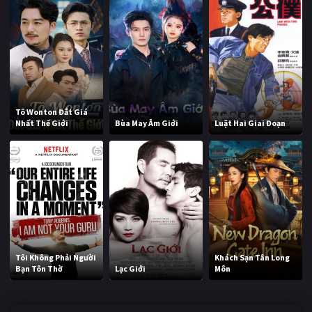
Tô Wonton Đắt Giá
Nhất Thế Giới
Bùa May Âm Giới
Luật Hai Giai Đoạn
Tôi Không Phải Người
Khách Sạn Tân Long
Bạn Tôn Thờ
Lạc Giới
Môn