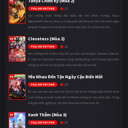
Tanya Chiến Ký (Mùa 2)
#2
10
FULL HD VIETSUB
Sau những chiến thắng đầy khốc liệt trên chiến trường, Tanya
Degurechaff tiếp tục phục vụ trong quân đội Đế quốc khi cuộc chiến ngày
càng leo thang và mở rộng trên nhiều mặt trận. Dù sở hữu tài năn ...
Clevatess (Mùa 2)
#3
10
FULL HD VIETSUB
Sau những biến cố làm thay đổi cục diện của thế giới, Clevatess (Season
2) tiếp tục theo chân Clevatess cùng những đồng minh trong cuộc chiến
chống lại các thế lực đang đẩy nhân loại đến bờ vực diệ ...
Yêu Nhau Đến Tận Ngày Cậu Biến Mất
#4
10
FULL HD VIETSUB
Ẩn sau bức màn của một học viện bí mật là nơi những cô gái mồ côi được
nuôi dưỡng và huấn luyện để trở thành những cỗ máy chiến đấu. Trong
thế giới khắc nghiệt ấy, cái chết được xem là điều hiển nh ...
Xanh Thẳm (Mùa 3)
#5
10
FULL HD VIETSUB