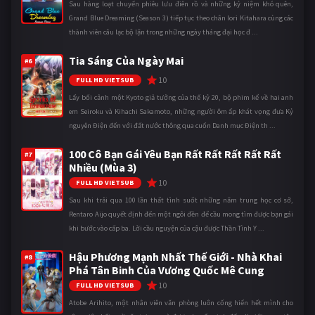
Sau hàng loạt chuyến phiêu lưu điên rồ và những kỷ niệm khó quên,
Grand Blue Dreaming (Season 3) tiếp tục theo chân Iori Kitahara cùng các
thành viên câu lạc bộ lặn trong những ngày tháng đại học đ ...
Tia Sáng Của Ngày Mai
#6
10
FULL HD VIETSUB
Lấy bối cảnh một Kyoto giả tưởng của thế kỷ 20, bộ phim kể về hai anh
em Seiroku và Kihachi Sakamoto, những người ôm ấp khát vọng đưa Kỷ
nguyên Điện đến với đất nước thông qua cuốn Danh mục Điện th ...
100 Cô Bạn Gái Yêu Bạn Rất Rất Rất Rất Rất
#7
Nhiều (Mùa 3)
10
FULL HD VIETSUB
Sau khi trải qua 100 lần thất tình suốt những năm trung học cơ sở,
Rentaro Aijo quyết định đến một ngôi đền để cầu mong tìm được bạn gái
khi bước vào cấp ba. Lời cầu nguyện của cậu được Thần Tình Y ...
Hậu Phương Mạnh Nhất Thế Giới - Nhà Khai
#8
Phá Tân Binh Của Vương Quốc Mê Cung
10
FULL HD VIETSUB
Atobe Arihito, một nhân viên văn phòng luôn cống hiến hết mình cho