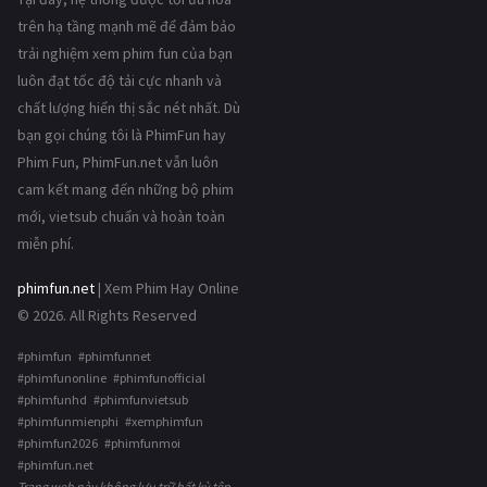
trên hạ tầng mạnh mẽ để đảm bảo
trải nghiệm xem phim fun của bạn
luôn đạt tốc độ tải cực nhanh và
chất lượng hiển thị sắc nét nhất. Dù
bạn gọi chúng tôi là PhimFun hay
Phim Fun, PhimFun.net vẫn luôn
cam kết mang đến những bộ phim
mới, vietsub chuẩn và hoàn toàn
miễn phí.
phimfun.net
| Xem Phim Hay Online
© 2026. All Rights Reserved
#phimfun #phimfunnet
#phimfunonline #phimfunofficial
#phimfunhd #phimfunvietsub
#phimfunmienphi #xemphimfun
#phimfun2026 #phimfunmoi
#phimfun.net
Trang web này không lưu trữ bất kỳ tệp