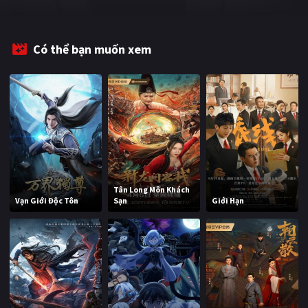
PHIM MỚI
PHIM BỘ
Có thể bạn muốn xem
PHIM LẺ
PHIM CHIẾU RẠP
TUYỂN TẬP PHIM
BLOG
Tân Long Môn Khách
Vạn Giới Độc Tôn
Sạn
Giới Hạn