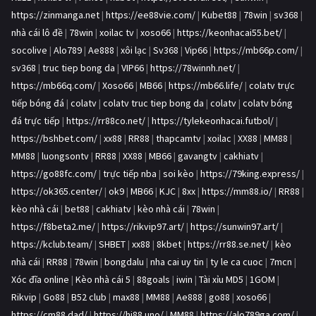
https://zinmanga.net
|
https://ee88vie.com/
|
Kubet88
|
78win
|
sv368
|
nhà cái lô đề
|
78win
|
xoilac tv
|
xoso66
|
https://keonhacai55.bet/
|
socolive
|
Alo789
|
Ae888
|
xôi lạc
|
Sv368
|
Vip66
|
https://mb66p.com/
|
sv368
|
truc tiep bong da
|
VIP66
|
https://78winnh.net/
|
https://mb66q.com/
|
Xoso66
|
MB66
|
https://mb66.life/
|
colatv trực
tiếp bóng đá
|
colatv
|
colatv truc tiep bong da
|
colatv
|
colatv bóng
đá trực tiếp
|
https://rr88co.net/
|
https://tylekeonhacai.futbol/
|
https://bshbet.com/
|
xx88
|
RR88
|
thapcamtv
|
xoilac
|
XX88
|
MM88
|
MM88
|
luongsontv
|
RR88
|
XX88
|
MB66
|
gavangtv
|
cakhiatv
|
https://go88fc.com/
|
trực tiếp nba
|
soi kèo
|
https://79king.express/
|
https://ok365.center/
|
ok9
|
MB66
|
KJC
|
8xx
|
https://mm88.io/
|
RR88
|
kèo nhà cái
|
bet88
|
cakhiatv
|
kèo nhà cái
|
78win
|
https://f8beta2.me/
|
https://rikvip97.art/
|
https://sunwin97.art/
|
https://kclub.team/
|
SHBET
|
xx88
|
8kbet
|
https://rr88.se.net/
|
kèo
nhà cái
|
RR88
|
78win
|
bongdalu
|
nha cai uy tin
|
ty le ca cuoc
|
7mcn
|
Xóc đĩa online
|
Kèo nhà cái 5
|
88goals
|
iwin
|
Tài xỉu MD5
|
1GOM
|
Rikvip
|
Go88
|
B52 club
|
max88
|
MM88
|
Ae888
|
go88
|
xoso66
|
https://cm88.dad/
|
https://hi88.uno/
|
MM88
|
https://alo789ga.com/
|