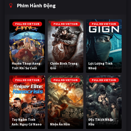
Phim Hành Động
FULL HD VIETSUB
FULL HD VIETSUB
FULL HD VIETSUB
Huyền Thoại Aang:
Chiến Binh Trong
Lực Lượng Tinh
Tiết Khí Sư Cuối
Gió
Nhuệ
Cùng
FULL HD VIETSUB
FULL HD VIETSUB
FULL HD VIETSUB
Tay Ngắm Tinh
Độc Thích Nhập
Anh: Nguy Cơ Nano
Nhện Ăn Hồn
Hầu