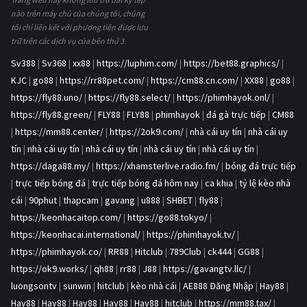
nào trên máy chủ của chúng tôi, chúng
tôi chỉ liên kết với phương tiện được lưu
trữ trên các dịch vụ của bên thứ 3.
Sv388
|
Sv368
|
xx88
|
https://luphim.com/
|
https://bet88.graphics/
|
KJC
|
go88
|
https://rr88pet.com/
|
https://cm88.cn.com/
|
XX88
|
go88
|
https://fly88.uno/
|
https://fly88.select/
|
https://phimhayok.onl/
|
https://fly88.green/
|
FLY88
|
FLY88
|
phimhayok
|
đá gà trực tiếp
|
CM88
|
https://mm88.center/
|
https://2ok9.com/
|
nhà cái uy tín
|
nhà cái uy
tín
|
nhà cái uy tín
|
nhà cái uy tín
|
nhà cái uy tín
|
nhà cái uy tín
|
https://daga88.my/
|
https://xhamsterlive.radio.fm/
|
bóng đá trực tiếp
|
trực tiếp bóng đá
|
trực tiếp bóng đá hôm nay
|
ca khia
|
tỷ lệ kèo nhà
cái
|
90phut
|
thapcam
|
gavang
|
u888
|
SHBET
|
fly88
|
https://keonhacaitop.com/
|
https://go88.tokyo/
|
https://keonhacai.international/
|
https://phimhayok.tv/
|
https://phimhayok.co/
|
RR88
|
Hitclub
|
789Club
|
ck444
|
GG88
|
https://ok9.works/
|
qh88
|
rr88
|
J88
|
https://gavangtv.llc/
|
luongsontv
|
sunwin
|
hitclub
|
kèo nhà cái
|
AE888 Đăng Nhập
|
Hay88
|
Hay88
|
Hay88
|
Hay88
|
Hay88
|
Hay88
|
hitclub
|
https://mm88.tax/
|