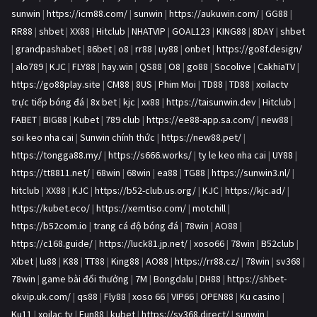
sunwin
|
https://icm88.com/
|
sunwin
|
https://aukuwin.com/
|
GG88
|
RR88
|
shbet
|
XX88
|
Hitclub
|
NHATVIP
|
GOAL123
|
KING88
|
8DAY
|
shbet
|
grandpashabet
|
86bet
|
o8
|
rr88
|
uy88
|
onbet
|
https://go8f.design/
|
alo789
|
KJC
|
FLY88
|
hay.win
|
QS88
|
O8
|
go88
|
Socolive
|
CakhiaTV
|
https://go88play.site
|
CM88
|
8US
|
Phim Moi
|
TD88
|
TD88
|
xoilactv
trực tiếp bóng đá
|
8x bet
|
kjc
|
xx88
|
https://taisunwin.dev
|
Hitclub
|
FABET
|
BIG88
|
Kubet
|
789 club
|
https://ee88-app.sa.com/
|
new88
|
soi keo nha cai
|
Sunwin chính thức
|
https://new88.pet/
|
https://tongga88.my/
|
https://s666.works/
|
ty le keo nha cai
|
UY88
|
https://tt8811.net/
|
68win
|
68win
|
ea88
|
TG88
|
https://sunwin3.nl/
|
hitclub
|
XX88
|
KJC
|
https://b52-club.us.org/
|
KJC
|
https://kjc.ad/
|
https://kubet.eco/
|
https://xemtiso.com/
|
motchill
|
https://b52com.io
|
trang cá độ bóng đá
|
78win
|
AO88
|
https://c168.guide/
|
https://luck81.jp.net/
|
xoso66
|
78win
|
B52club
|
Xibet
|
lu88
|
K88
|
TT88
|
King88
|
AO88
|
https://rr88.cz/
|
78win
|
sv368
|
78win
|
game bài đổi thưởng
|
7M
|
Bongdalu
|
DH88
|
https://shbet-
okvip.uk.com/
|
qs88
|
Fly88
|
xoso 66
|
VIP66
|
OPEN88
|
Ku casino
|
Ku11
|
xoilac tv
|
Fun88
|
kubet
|
https://sv368.direct/
|
sunwin
|