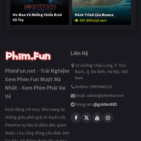
He-Man Và Những Chiến Binh
Hành Trình Của Moana
Vũ Trụ
497,899 lượt xem
247,335 lượt xem
Liên Hệ
22 đường Châu Long, P. Trúc
PhimFun.net - Trải Nghiệm
Bạch, Q. Ba Đình, Hà Nội, Việt
Nam
Xem Phim Fun Mượt Mà
Hotline: 0985646233
Nhất - Xem Phim Phải Vui
Vẻ
Email:
admin@phimfun.net
Telegram:
@golden885
Hoạt động với mục tiêu mang lại
những giây phút giải trí tuyệt vời,
PhimFun tự hào là điểm đến quen
thuộc của cộng đồng yêu điện ảnh.
Tại đây, hệ thống được tối ưu hóa