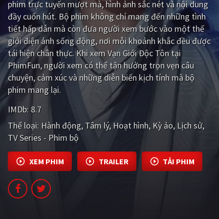
phim trực tuyến mượt mà, hình ảnh sắc nét và nội dung
đầy cuốn hút. Bộ phim không chỉ mang đến những tình
Giật gân
Gia đình
tiết hấp dẫn mà còn đưa người xem bước vào một thế
Bí ẩn
Lịch sử
giới điện ảnh sống động, nơi mỗi khoảnh khắc đều được
tái hiện chân thực. Khi xem Vạn Giới Độc Tôn tại
Viễn Tây
Tiểu sử
PhimFun, người xem có thể tận hưởng trọn vẹn câu
GameShow
DramaTV
chuyện, cảm xúc và những diễn biến kịch tính mà bộ
phim mang lại.
QUỐC GIA
IMDb:
8.7
Âu - Mỹ
Trung Quốc - Hồng Kông
Thể loại:
Hành động
Tâm lý
Hoạt hình
Kỳ ảo
Lịch sử
TV Series - Phim bộ
Hàn Quốc
Nhật Bản
XEM PHIM
TRAILER
TẢI PHIM
Ấn Độ
Việt Nam
Tổng hợp
CẬP NHẬT