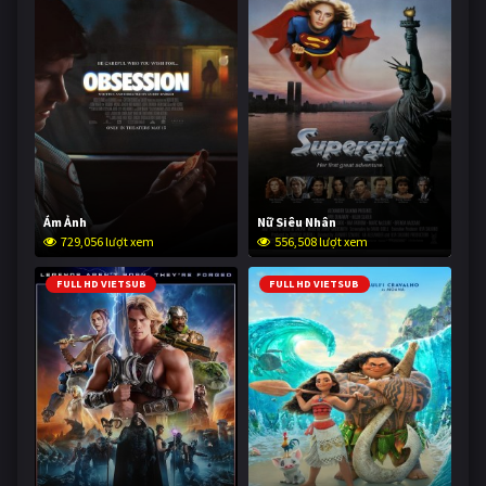
Ám Ảnh
Nữ Siêu Nhân
729,056 lượt xem
556,508 lượt xem
FULL HD VIETSUB
FULL HD VIETSUB