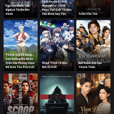
Khải Huyền Dị Giới
Vạn Đạo Kiếm Tôn:
Mynoghra: Chinh
Nghịch Thiên Nhi
Phục Thế Giới Từ Nền
Hành
Văn Minh Suy Tàn
Triều Vân Tán
Thánh Giả Vô Song –
Con Đường Mà Nhân
Viên Văn Phòng Chọn
Hành Trình Cô Độc
Rút Kiếm Vạn Lần
Để Sinh Tồn Ở Dị Giới
Nơi Dị Giới
Thành Thần