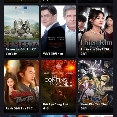
Semesta: Đức Tin Xứ
Thiên Kim Đến Từ Dị
Vạn Vảo
Vượt Giới Hạn
Giới
Nơi Tận Cùng Thế
Khám Phá Tân Thế
Ranh Giới Tha Thứ
Giới
Giới