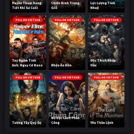
Huyền Thoại Aang:
Chiến Binh Trong
Lực Lượng Tinh
Tiết Khí Sư Cuối
Gió
Nhuệ
Cùng
FULL HD VIETSUB
FULL HD VIETSUB
FULL HD VIETSUB
Tay Ngắm Tinh
Độc Thích Nhập
Anh: Nguy Cơ Nano
Nhện Ăn Hồn
Hầu
FULL HD VIETSUB
FULL HD VIETSUB
FULL HD VIETSUB
Nữ Đặc Cảnh Phản
Tương Tây Quỷ Sự
Công
Yêu Thần Lệnh