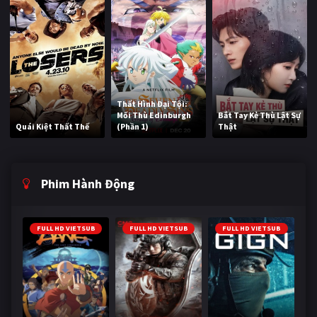
Thất Hình Đại Tội:
Mối Thù Edinburgh
Bắt Tay Kẻ Thù Lật Sự
Quái Kiệt Thất Thế
(Phần 1)
Thật
Phim Hành Động
FULL HD VIETSUB
FULL HD VIETSUB
FULL HD VIETSUB