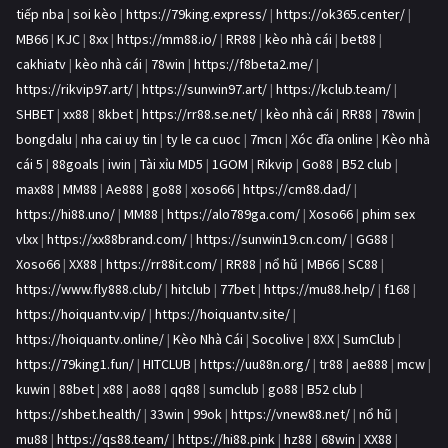
tiếp nba
|
soi kèo
|
https://79king.express/
|
https://ok365.center/
|
MB66
|
KJC
|
8xx
|
https://mm88.io/
|
RR88
|
kèo nhà cái
|
bet88
|
cakhiatv
|
kèo nhà cái
|
78win
|
https://f8beta2.me/
|
https://rikvip97.art/
|
https://sunwin97.art/
|
https://kclub.team/
|
SHBET
|
xx88
|
8kbet
|
https://rr88.se.net/
|
kèo nhà cái
|
RR88
|
78win
|
bongdalu
|
nha cai uy tin
|
ty le ca cuoc
|
7mcn
|
Xóc đĩa online
|
Kèo nhà
cái 5
|
88goals
|
iwin
|
Tài xỉu MD5
|
1GOM
|
Rikvip
|
Go88
|
B52 club
|
max88
|
MM88
|
Ae888
|
go88
|
xoso66
|
https://cm88.dad/
|
https://hi88.uno/
|
MM88
|
https://alo789ga.com/
|
Xoso66
|
phim sex
vlxx
|
https://xx88brand.com/
|
https://sunwin19.cn.com/
|
GG88
|
Xoso66
|
XX88
|
https://rr88it.com/
|
RR88
|
nổ hũ
|
MB66
|
SC88
|
https://www.fly888.club/
|
hitclub
|
77bet
|
https://mu88.help/
|
f168
|
https://hoiquantv.vip/
|
https://hoiquantv.site/
|
https://hoiquantv.online/
|
Kèo Nhà Cái
|
Socolive
|
8XX
|
SumClub
|
https://79king1.fun/
|
HITCLUB
|
https://uu88n.org/
|
tr88
|
ae888
|
mcw
|
kuwin
|
88bet
|
x88
|
ao88
|
qq88
|
sumclub
|
go88
|
B52 club
|
https://shbet.health/
|
33win
|
99ok
|
https://vnew88.net/
|
nổ hũ
|
mu88
|
https://qs88.team/
|
https://hi88.pink
|
hz88
|
68win
|
XX88
|