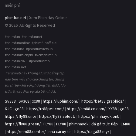
miễn phí.
phimfun.net
| Xem Phim Hay Online
© 2026. All Rights Reserved
#phimfun #phimfunnet
#phimfunonline #phimfunofficial
#phimfunhd #phimfunvietsub
#phimfunmienphi #xemphimfun
#phimfun2026 #phimfunmoi
#phimfun.net
Trang web này không lưu trữ bất kỳ tệp
nào trên máy chủ của chúng tôi, chúng
tôi chỉ liên kết với phương tiện được lưu
trữ trên các dịch vụ của bên thứ 3.
Sv388
|
Sv368
|
xx88
|
https://luphim.com/
|
https://bet88.graphics/
|
KJC
|
go88
|
https://rr88pet.com/
|
https://cm88.cn.com/
|
XX88
|
go88
|
https://fly88.uno/
|
https://fly88.select/
|
https://phimhayok.onl/
|
https://fly88.green/
|
FLY88
|
FLY88
|
phimhayok
|
đá gà trực tiếp
|
CM88
|
https://mm88.center/
|
nhà cái uy tín
|
https://daga88.my/
|