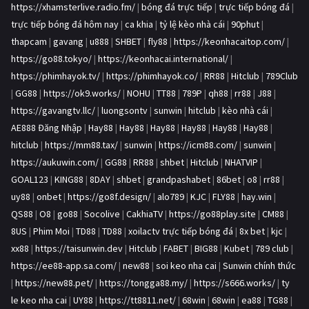
https://xhamsterlive.radio.fm/
|
bóng đá trực tiếp
|
trực tiếp bóng đá
|
trực tiếp bóng đá hôm nay
|
ca khia
|
tỷ lệ kèo nhà cái
|
90phut
|
thapcam
|
gavang
|
u888
|
SHBET
|
fly88
|
https://keonhacaitop.com/
|
https://go88.tokyo/
|
https://keonhacai.international/
|
https://phimhayok.tv/
|
https://phimhayok.co/
|
RR88
|
Hitclub
|
789Club
|
GG88
|
https://ok9.works/
|
NOHU
|
TT88
|
789P
|
qh88
|
rr88
|
J88
|
https://gavangtv.llc/
|
luongsontv
|
sunwin
|
hitclub
|
kèo nhà cái
|
AE888 Đăng Nhập
|
Hay88
|
Hay88
|
Hay88
|
Hay88
|
Hay88
|
Hay88
|
hitclub
|
https://mm88.tax/
|
sunwin
|
https://icm88.com/
|
sunwin
|
https://aukuwin.com/
|
GG88
|
RR88
|
shbet
|
Hitclub
|
NHATVIP
|
GOAL123
|
KING88
|
8DAY
|
shbet
|
grandpashabet
|
86bet
|
o8
|
rr88
|
uy88
|
onbet
|
https://go8f.design/
|
alo789
|
KJC
|
FLY88
|
hay.win
|
QS88
|
O8
|
go88
|
Socolive
|
CakhiaTV
|
https://go88play.site
|
CM88
|
8US
|
Phim Moi
|
TD88
|
TD88
|
xoilactv trực tiếp bóng đá
|
8x bet
|
kjc
|
xx88
|
https://taisunwin.dev
|
Hitclub
|
FABET
|
BIG88
|
Kubet
|
789 club
|
https://ee88-app.sa.com/
|
new88
|
soi keo nha cai
|
Sunwin chính thức
|
https://new88.pet/
|
https://tongga88.my/
|
https://s666.works/
|
ty
le keo nha cai
|
UY88
|
https://tt8811.net/
|
68win
|
68win
|
ea88
|
TG88
|