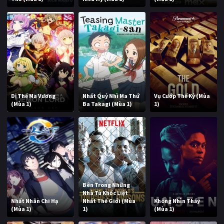
Dị Thế Ma Vương
Nhất Quỷ Nhì Ma Thứ
Vụ Cướp Thế Kỷ (Mùa
(Mùa 1)
Ba Takagi (Mùa 1)
1)
Bên Trong Những
Nhà Tù Khốc Liệt
Nhất Nhân Chi Hạ
Nhất Thế Giới (Mùa
Không Nhìn Thấy
(Mùa 1)
1)
(Mùa 1)