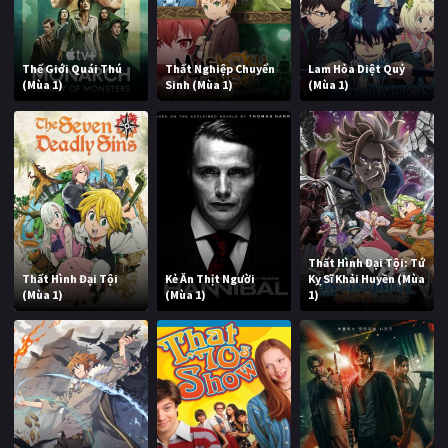
Thế Giới Quái Thú
Thất Nghiệp Chuyển
Lam Hỏa Diệt Quỷ
(Mùa 1)
Sinh (Mùa 1)
(Mùa 1)
Thất Hình Đại Tội: Tứ
Thất Hình Đại Tội
Kẻ Ăn Thịt Người
Kỵ Sĩ Khải Huyền (Mùa
(Mùa 1)
(Mùa 1)
1)