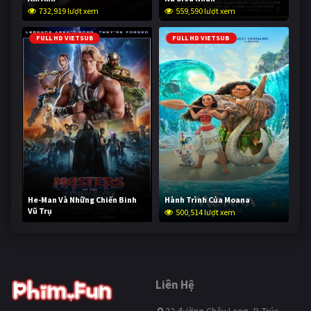
732,919 lượt xem
559,590 lượt xem
FULL HD VIETSUB
FULL HD VIETSUB
He-Man Và Những Chiến Binh
Hành Trình Của Moana
Vũ Trụ
500,514 lượt xem
250,157 lượt xem
Liên Hệ