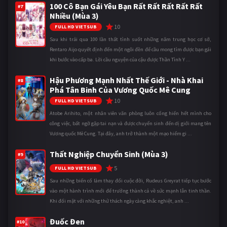
100 Cô Bạn Gái Yêu Bạn Rất Rất Rất Rất Rất
#7
Nhiều (Mùa 3)
10
FULL HD VIETSUB
Sau khi trải qua 100 lần thất tình suốt những năm trung học cơ sở,
Rentaro Aijo quyết định đến một ngôi đền để cầu mong tìm được bạn gái
khi bước vào cấp ba. Lời cầu nguyện của cậu được Thần Tình Y ...
Hậu Phương Mạnh Nhất Thế Giới - Nhà Khai
#8
Phá Tân Binh Của Vương Quốc Mê Cung
10
FULL HD VIETSUB
Atobe Arihito, một nhân viên văn phòng luôn cống hiến hết mình cho
công việc, bất ngờ gặp tai nạn và được chuyển sinh đến dị giới mang tên
Vương quốc Mê Cung. Tại đây, anh trở thành một mạo hiểm gi ...
Thất Nghiệp Chuyển Sinh (Mùa 3)
#9
5
FULL HD VIETSUB
Sau những biến cố làm thay đổi cuộc đời, Rudeus Greyrat tiếp tục bước
vào một hành trình mới để trưởng thành cả về sức mạnh lẫn tinh thần.
Khi đối mặt với những thử thách ngày càng khắc nghiệt, anh ...
Đuốc Đen
#10