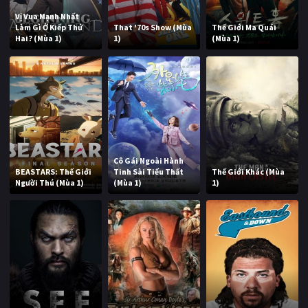
Vị Vua Mạnh Nhất
Làm Gì Ở Kiếp Thứ
That '70s Show (Mùa
Thế Giới Ma Quái
Hai? (Mùa 1)
1)
(Mùa 1)
Cô Gái Ngoài Hành
BEASTARS: Thế Giới
Tinh Sài Tiểu Thất
Thế Giới Khác (Mùa
Người Thú (Mùa 1)
(Mùa 1)
1)