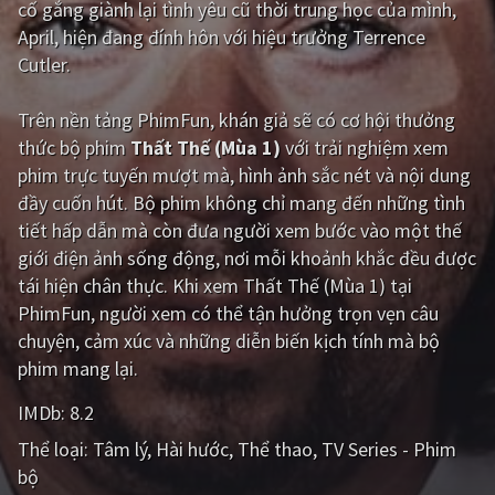
cố gắng giành lại tình yêu cũ thời trung học của mình,
April, hiện đang đính hôn với hiệu trưởng Terrence
Giật gân
Gia đình
Cutler.
Bí ẩn
Lịch sử
Trên nền tảng
PhimFun
, khán giả sẽ có cơ hội thưởng
Viễn Tây
Tiểu sử
thức bộ phim
Thất Thế (Mùa 1)
với trải nghiệm xem
GameShow
DramaTV
phim trực tuyến mượt mà, hình ảnh sắc nét và nội dung
đầy cuốn hút. Bộ phim không chỉ mang đến những tình
QUỐC GIA
tiết hấp dẫn mà còn đưa người xem bước vào một thế
giới điện ảnh sống động, nơi mỗi khoảnh khắc đều được
Âu - Mỹ
Trung Quốc - Hồng Kông
tái hiện chân thực. Khi xem Thất Thế (Mùa 1) tại
PhimFun, người xem có thể tận hưởng trọn vẹn câu
Hàn Quốc
Nhật Bản
chuyện, cảm xúc và những diễn biến kịch tính mà bộ
Ấn Độ
Việt Nam
phim mang lại.
Tổng hợp
IMDb:
8.2
Thể loại:
Tâm lý
Hài hước
Thể thao
TV Series - Phim
CẬP NHẬT
bộ