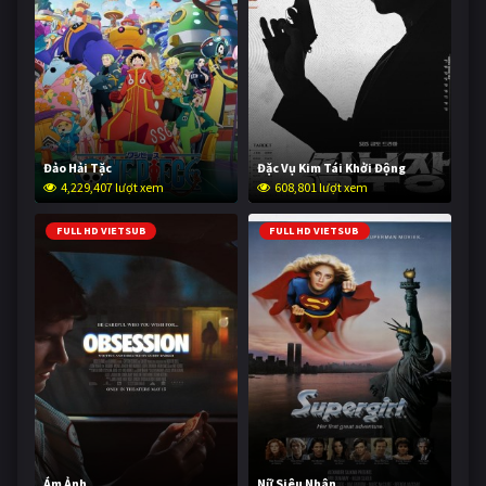
Đảo Hải Tặc
Đặc Vụ Kim Tái Khởi Động
4,229,407 lượt xem
608,801 lượt xem
FULL HD VIETSUB
FULL HD VIETSUB
Ám Ảnh
Nữ Siêu Nhân