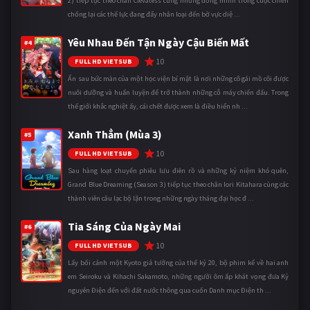
2) tiếp tục theo chân Clevatess cùng những đồng minh trong cuộc chiến
chống lại các thế lực đang đẩy nhân loại đến bờ vực diệ ...
Yêu Nhau Đến Tận Ngày Cậu Biến Mất
#4
10
FULL HD VIETSUB
Ẩn sau bức màn của một học viện bí mật là nơi những cô gái mồ côi được
nuôi dưỡng và huấn luyện để trở thành những cỗ máy chiến đấu. Trong
thế giới khắc nghiệt ấy, cái chết được xem là điều hiển nh ...
Xanh Thẳm (Mùa 3)
#5
10
FULL HD VIETSUB
Sau hàng loạt chuyến phiêu lưu điên rồ và những kỷ niệm khó quên,
Grand Blue Dreaming (Season 3) tiếp tục theo chân Iori Kitahara cùng các
thành viên câu lạc bộ lặn trong những ngày tháng đại học đ ...
Tia Sáng Của Ngày Mai
#6
10
FULL HD VIETSUB
Lấy bối cảnh một Kyoto giả tưởng của thế kỷ 20, bộ phim kể về hai anh
em Seiroku và Kihachi Sakamoto, những người ôm ấp khát vọng đưa Kỷ
nguyên Điện đến với đất nước thông qua cuốn Danh mục Điện th ...