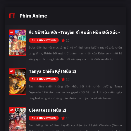
Phim Anime
Ác Nữ Nửa Vời ~Truyền Kì Hoán Hồn Đổi Xác~
#1
10
FULL HD VIETSUB
Được điện hạ hết mực sủng ái và ví như nàng bướm rực rỡ giữa chốn
cung đình, Reirin bất ngờ trở thành nạn nhân của Keigetsu – một kẻ
sống ký sinh trong triều đình đã sử dụng ma thuật để hoán đổi th ...
Tanya Chiến Ký (Mùa 2)
#2
10
FULL HD VIETSUB
Sau những chiến thắng đầy khốc liệt trên chiến trường, Tanya
Degurechaff tiếp tục phục vụ trong quân đội Đế quốc khi cuộc chiến ngày
càng leo thang và mở rộng trên nhiều mặt trận. Dù sở hữu tài năn ...
Clevatess (Mùa 2)
#3
10
FULL HD VIETSUB
Sau những biến cố làm thay đổi cục diện của thế giới, Clevatess (Season