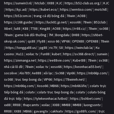
https://sunwin3.nl/
|
hitclub
|
XX88
|
KJC
|
https://b52-club.us.org/
|
KJC
|
https://kjc.ad/
|
https://kubet.eco/
|
https://xemtiso.com/
|
motchill
|
https://b52com.io
|
trang cá độ bóng đá
|
78win
|
AO88
|
https://c168.guide/
|
https://luck81.jp.net/
|
xoso66
|
78win
|
B52club
|
Xibet
|
lu88
|
K88
|
TT88
|
King88
|
AO88
|
https://rr88.cz/
|
78win
|
sv368
|
78win
|
game bài đổi thưởng
|
7M
|
Bongdalu
|
DH88
|
https://shbet-
okvip.uk.com/
|
qs88
|
Fly88
|
xoso 66
|
VIP66
|
OPEN88
|
OPEN88
|
78win
|
https://tongga88.us/
|
pg88
|
ric79
|
S8
|
https://iwinclub.la/
|
Ku
casino
|
Ku11
|
xoilac tv
|
Fun88
|
kubet
|
https://sv368.direct/
|
sunwin
|
https://zinmanga.net
|
https://ee88vie.com/
|
Kubet88
|
78win
|
sv368
|
nhà cái lô đề
|
78win
|
xoilac tv
|
xoso66
|
https://keonhacai55.bet/
|
socolive
|
Alo789
|
Ae888
|
xôi lạc
|
Sv368
|
Vip66
|
https://mb66p.com/
|
sv368
|
truc tiep bong da
|
VIP66
|
https://78winnh.net/
|
https://mb66q.com/
|
Xoso66
|
MB66
|
https://mb66.life/
|
colatv trực
tiếp bóng đá
|
colatv
|
colatv truc tiep bong da
|
colatv
|
colatv bóng
đá trực tiếp
|
https://tylekeonhacai.futbol/
|
https://bshbet.com/
|
xx88
|
RR88
|
thapcamtv
|
xoilac
|
XX88
|
MM88
|
MM88
|
luongsontv
|
RR88
|
XX88
|
MB66
|
gavangtv
|
cakhiatv
|
https://go88fc.com/
|
trực