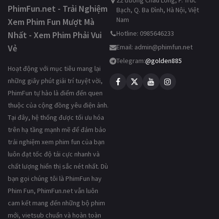
22 đường Châu Long, P. Trúc
PhimFun.net - Trải Nghiệm
Bạch, Q. Ba Đình, Hà Nội, Việt
Nam
Xem Phim Fun Mượt Mà
Hotline: 0985646233
Nhất - Xem Phim Phải Vui
Vẻ
Email:
admin@phimfun.net
Telegram:
@golden885
Hoạt động với mục tiêu mang lại
những giây phút giải trí tuyệt vời,
PhimFun tự hào là điểm đến quen
thuộc của cộng đồng yêu điện ảnh.
Tại đây, hệ thống được tối ưu hóa
trên hạ tầng mạnh mẽ để đảm bảo
trải nghiệm xem phim fun của bạn
luôn đạt tốc độ tải cực nhanh và
chất lượng hiển thị sắc nét nhất. Dù
bạn gọi chúng tôi là PhimFun hay
Phim Fun, PhimFun.net vẫn luôn
cam kết mang đến những bộ phim
mới, vietsub chuẩn và hoàn toàn