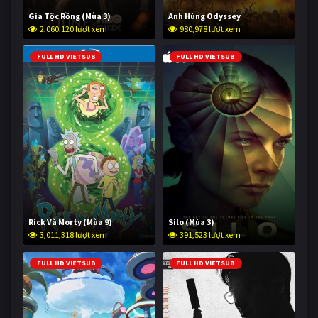
Gia Tộc Rồng (Mùa 3)
Anh Hùng Odyssey
2,060,120 lượt xem
980,978 lượt xem
FULL HD VIETSUB
FULL HD VIETSUB
Rick Và Morty (Mùa 9)
Silo (Mùa 3)
3,011,318 lượt xem
391,523 lượt xem
FULL HD VIETSUB
FULL HD VIETSUB