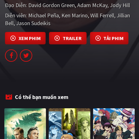
Đạo Diễn:
David Gordon Green
Adam McKay
Jody Hill
PHIM MỚI
Diễn viên:
Michael Peña
Ken Marino
Will Ferrell
Jillian
PHIM BỘ
Bell
Jason Sudeikis
PHIM LẺ
XEM PHIM
TRAILER
TẢI PHIM
PHIM CHIẾU RẠP
TUYỂN TẬP PHIM
BLOG
Có thể bạn muốn xem