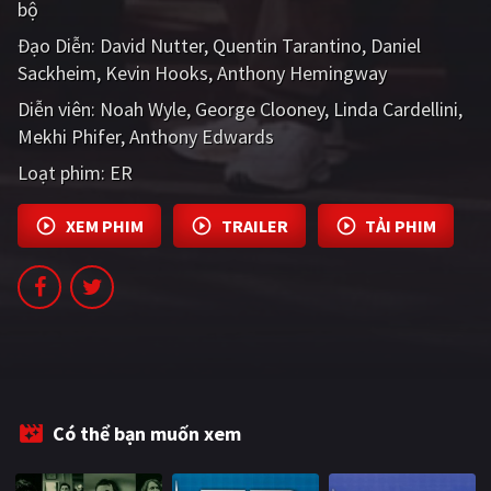
bộ
PHIM MỚI
Đạo Diễn:
David Nutter
Quentin Tarantino
Daniel
PHIM BỘ
Sackheim
Kevin Hooks
Anthony Hemingway
Diễn viên:
PHIM LẺ
Noah Wyle
George Clooney
Linda Cardellini
Mekhi Phifer
Anthony Edwards
PHIM CHIẾU RẠP
Loạt phim:
ER
TUYỂN TẬP PHIM
XEM PHIM
TRAILER
TẢI PHIM
BLOG
Có thể bạn muốn xem