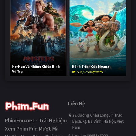
He-Man Và Những Chiến Binh
Hành Trình Của Moana
Vũ Trụ
503,525 lượt xem
253,754 lượt xem
Liên Hệ
22 đường Châu Long, P. Trúc
PhimFun.net - Trải Nghiệm
Bạch, Q. Ba Đình, Hà Nội, Việt
Nam
Xem Phim Fun Mượt Mà
Hotline: 0985646233