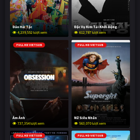
Đảo Hải Tặc
Đặc Vụ Kim Tái Khởi Động
4,239,552 lượt xem
612,787 lượt xem
FULL HD VIETSUB
FULL HD VIETSUB
Ám Ảnh
Nữ Siêu Nhân
737,354 lượt xem
563,070 lượt xem
FULL HD VIETSUB
FULL HD VIETSUB