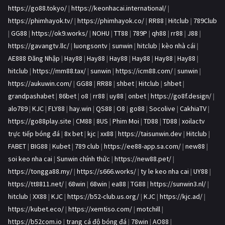
https://go88.tokyo/
|
https://keonhacai.international/
|
https://phimhayok.tv/
|
https://phimhayok.co/
|
RR88
|
Hitclub
|
789Club
|
GG88
|
https://ok9.works/
|
NOHU
|
TT88
|
789P
|
qh88
|
rr88
|
J88
|
https://gavangtv.llc/
|
luongsontv
|
sunwin
|
hitclub
|
kèo nhà cái
|
AE888 Đăng Nhập
|
Hay88
|
Hay88
|
Hay88
|
Hay88
|
Hay88
|
Hay88
|
hitclub
|
https://mm88.tax/
|
sunwin
|
https://icm88.com/
|
sunwin
|
https://aukuwin.com/
|
GG88
|
RR88
|
shbet
|
Hitclub
|
shbet
|
grandpashabet
|
86bet
|
o8
|
rr88
|
uy88
|
onbet
|
https://go8f.design/
|
alo789
|
KJC
|
FLY88
|
hay.win
|
QS88
|
O8
|
go88
|
Socolive
|
CakhiaTV
|
https://go88play.site
|
CM88
|
8US
|
Phim Moi
|
TD88
|
TD88
|
xoilactv
trực tiếp bóng đá
|
8x bet
|
kjc
|
xx88
|
https://taisunwin.dev
|
Hitclub
|
FABET
|
BIG88
|
Kubet
|
789 club
|
https://ee88-app.sa.com/
|
new88
|
soi keo nha cai
|
Sunwin chính thức
|
https://new88.pet/
|
https://tongga88.my/
|
https://s666.works/
|
ty le keo nha cai
|
UY88
|
https://tt8811.net/
|
68win
|
68win
|
ea88
|
TG88
|
https://sunwin3.nl/
|
hitclub
|
XX88
|
KJC
|
https://b52-club.us.org/
|
KJC
|
https://kjc.ad/
|
https://kubet.eco/
|
https://xemtiso.com/
|
motchill
|
https://b52com.io
|
trang cá độ bóng đá
|
78win
|
AO88
|