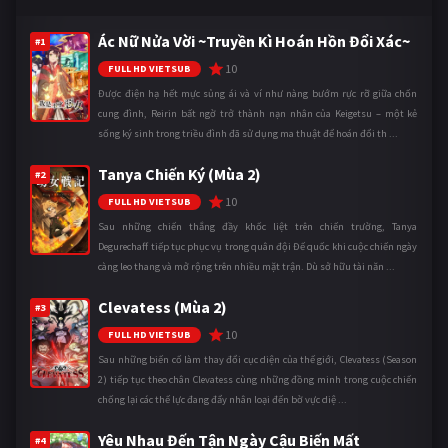
Ác Nữ Nửa Vời ~Truyền Kì Hoán Hồn Đổi Xác~
#1
10
FULL HD VIETSUB
Được điện hạ hết mực sủng ái và ví như nàng bướm rực rỡ giữa chốn
cung đình, Reirin bất ngờ trở thành nạn nhân của Keigetsu – một kẻ
sống ký sinh trong triều đình đã sử dụng ma thuật để hoán đổi th ...
Tanya Chiến Ký (Mùa 2)
#2
10
FULL HD VIETSUB
Sau những chiến thắng đầy khốc liệt trên chiến trường, Tanya
Degurechaff tiếp tục phục vụ trong quân đội Đế quốc khi cuộc chiến ngày
càng leo thang và mở rộng trên nhiều mặt trận. Dù sở hữu tài năn ...
Clevatess (Mùa 2)
#3
10
FULL HD VIETSUB
Sau những biến cố làm thay đổi cục diện của thế giới, Clevatess (Season
2) tiếp tục theo chân Clevatess cùng những đồng minh trong cuộc chiến
chống lại các thế lực đang đẩy nhân loại đến bờ vực diệ ...
Yêu Nhau Đến Tận Ngày Cậu Biến Mất
#4