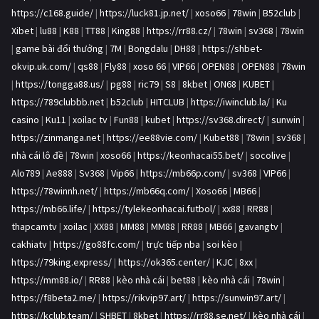
https://c168.guide/
|
https://luck81.jp.net/
|
xoso66
|
78win
|
B52club
|
Xibet
|
lu88
|
K88
|
TT88
|
King88
|
https://rr88.cz/
|
78win
|
sv368
|
78win
|
game bài đổi thưởng
|
7M
|
Bongdalu
|
DH88
|
https://shbet-
okvip.uk.com/
|
qs88
|
Fly88
|
xoso 66
|
VIP66
|
OPEN88
|
OPEN88
|
78win
|
https://tongga88.us/
|
pg88
|
ric79
|
S8
|
8kbet
|
ON68
|
KUBET
|
https://789clubbb.net
|
b52club
|
HITCLUB
|
https://iwinclub.la/
|
Ku
casino
|
Ku11
|
xoilac tv
|
Fun88
|
kubet
|
https://sv368.direct/
|
sunwin
|
https://zinmanga.net
|
https://ee88vie.com/
|
Kubet88
|
78win
|
sv368
|
nhà cái lô đề
|
78win
|
xoso66
|
https://keonhacai55.bet/
|
socolive
|
Alo789
|
Ae888
|
Sv368
|
Vip66
|
https://mb66p.com/
|
sv368
|
VIP66
|
https://78winnh.net/
|
https://mb66q.com/
|
Xoso66
|
MB66
|
https://mb66.life/
|
https://tylekeonhacai.futbol/
|
xx88
|
RR88
|
thapcamtv
|
xoilac
|
XX88
|
MM88
|
MM88
|
RR88
|
MB66
|
gavangtv
|
cakhiatv
|
https://go88fc.com/
|
trực tiếp nba
|
soi kèo
|
https://79king.express/
|
https://ok365.center/
|
KJC
|
8xx
|
https://mm88.io/
|
RR88
|
kèo nhà cái
|
bet88
|
kèo nhà cái
|
78win
|
https://f8beta2.me/
|
https://rikvip97.art/
|
https://sunwin97.art/
|
https://kclub.team/
|
SHBET
|
8kbet
|
https://rr88.se.net/
|
kèo nhà cái
|