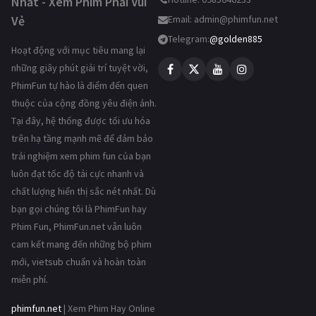
Nhất - Xem Phim Phải Vui
Vẻ
Email:
admin@phimfun.net
Telegram:
@golden885
Hoạt động với mục tiêu mang lại
những giây phút giải trí tuyệt vời,
PhimFun tự hào là điểm đến quen
thuộc của cộng đồng yêu điện ảnh.
Tại đây, hệ thống được tối ưu hóa
trên hạ tầng mạnh mẽ để đảm bảo
trải nghiệm xem phim fun của bạn
luôn đạt tốc độ tải cực nhanh và
chất lượng hiển thị sắc nét nhất. Dù
bạn gọi chúng tôi là PhimFun hay
Phim Fun, PhimFun.net vẫn luôn
cam kết mang đến những bộ phim
mới, vietsub chuẩn và hoàn toàn
miễn phí.
phimfun.net
| Xem Phim Hay Online