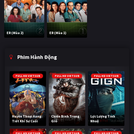
ER (Mùa 2)
ER (Mùa 1)
Phim Hành Động
FULL HD VIETSUB
FULL HD VIETSUB
FULL HD VIETSUB
Huyền Thoại Aang:
Chiến Binh Trong
Lực Lượng Tinh
Tiết Khí Sư Cuối
Gió
Nhuệ
Cùng
FULL HD VIETSUB
FULL HD VIETSUB
FULL HD VIETSUB