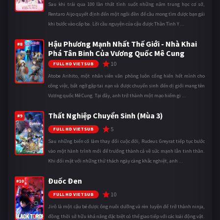
Sau khi trải qua 100 lần thất tình suốt những năm trung học cơ sở,
Rentaro Aijo quyết định đến một ngôi đền để cầu mong tìm được bạn gái
khi bước vào cấp ba. Lời cầu nguyện của cậu được Thần Tình Y ...
Hậu Phương Mạnh Nhất Thế Giới - Nhà Khai
#8
Phá Tân Binh Của Vương Quốc Mê Cung
10
FULL HD VIETSUB
Atobe Arihito, một nhân viên văn phòng luôn cống hiến hết mình cho
công việc, bất ngờ gặp tai nạn và được chuyển sinh đến dị giới mang tên
Vương quốc Mê Cung. Tại đây, anh trở thành một mạo hiểm gi ...
Thất Nghiệp Chuyển Sinh (Mùa 3)
#9
5
FULL HD VIETSUB
Sau những biến cố làm thay đổi cuộc đời, Rudeus Greyrat tiếp tục bước
vào một hành trình mới để trưởng thành cả về sức mạnh lẫn tinh thần.
Khi đối mặt với những thử thách ngày càng khắc nghiệt, anh ...
Đuốc Đen
#10
10
FULL HD VIETSUB
Jirô là một cậu bé được ông nuôi dưỡng và rèn luyện để trở thành ninja,
đồng thời sở hữu khả năng đặc biệt có thể giao tiếp với các loài động vật.