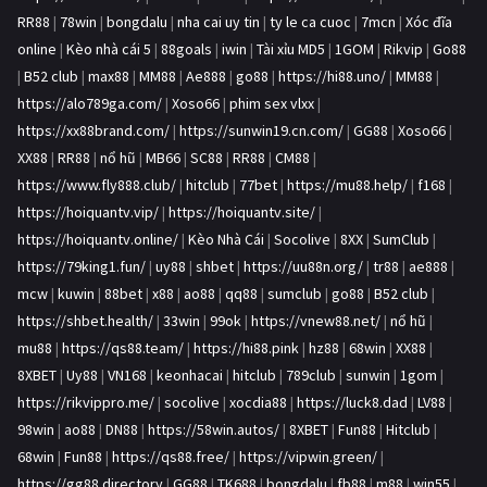
RR88
|
78win
|
bongdalu
|
nha cai uy tin
|
ty le ca cuoc
|
7mcn
|
Xóc đĩa
online
|
Kèo nhà cái 5
|
88goals
|
iwin
|
Tài xỉu MD5
|
1GOM
|
Rikvip
|
Go88
|
B52 club
|
max88
|
MM88
|
Ae888
|
go88
|
https://hi88.uno/
|
MM88
|
https://alo789ga.com/
|
Xoso66
|
phim sex vlxx
|
https://xx88brand.com/
|
https://sunwin19.cn.com/
|
GG88
|
Xoso66
|
XX88
|
RR88
|
nổ hũ
|
MB66
|
SC88
|
RR88
|
CM88
|
https://www.fly888.club/
|
hitclub
|
77bet
|
https://mu88.help/
|
f168
|
https://hoiquantv.vip/
|
https://hoiquantv.site/
|
https://hoiquantv.online/
|
Kèo Nhà Cái
|
Socolive
|
8XX
|
SumClub
|
https://79king1.fun/
|
uy88
|
shbet
|
https://uu88n.org/
|
tr88
|
ae888
|
mcw
|
kuwin
|
88bet
|
x88
|
ao88
|
qq88
|
sumclub
|
go88
|
B52 club
|
https://shbet.health/
|
33win
|
99ok
|
https://vnew88.net/
|
nổ hũ
|
mu88
|
https://qs88.team/
|
https://hi88.pink
|
hz88
|
68win
|
XX88
|
8XBET
|
Uy88
|
VN168
|
keonhacai
|
hitclub
|
789club
|
sunwin
|
1gom
|
https://rikvippro.me/
|
socolive
|
xocdia88
|
https://luck8.dad
|
LV88
|
98win
|
ao88
|
DN88
|
https://58win.autos/
|
8XBET
|
Fun88
|
Hitclub
|
68win
|
Fun88
|
https://qs88.free/
|
https://vipwin.green/
|
https://gg88.directory
|
GG88
|
TK688
|
bongdalu
|
fb88
|
m88
|
win55
|