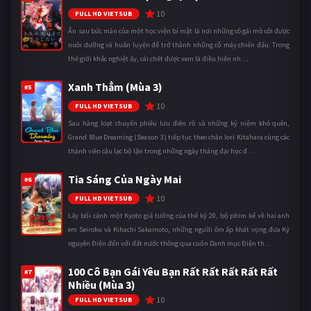
10
FULL HD VIETSUB
Ẩn sau bức màn của một học viện bí mật là nơi những cô gái mồ côi được
nuôi dưỡng và huấn luyện để trở thành những cỗ máy chiến đấu. Trong
thế giới khắc nghiệt ấy, cái chết được xem là điều hiển nh ...
Xanh Thẳm (Mùa 3)
#5
10
FULL HD VIETSUB
Sau hàng loạt chuyến phiêu lưu điên rồ và những kỷ niệm khó quên,
Grand Blue Dreaming (Season 3) tiếp tục theo chân Iori Kitahara cùng các
thành viên câu lạc bộ lặn trong những ngày tháng đại học đ ...
Tia Sáng Của Ngày Mai
#6
10
FULL HD VIETSUB
Lấy bối cảnh một Kyoto giả tưởng của thế kỷ 20, bộ phim kể về hai anh
em Seiroku và Kihachi Sakamoto, những người ôm ấp khát vọng đưa Kỷ
nguyên Điện đến với đất nước thông qua cuốn Danh mục Điện th ...
100 Cô Bạn Gái Yêu Bạn Rất Rất Rất Rất Rất
#7
Nhiều (Mùa 3)
10
FULL HD VIETSUB