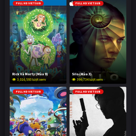
FULL HD VIETSUB
FULL HD VIETSUB
Rick Và Morty (Mùa 9)
Silo (Mùa 3)
3,016,593 lượt xem
399,734 lượt xem
FULL HD VIETSUB
FULL HD VIETSUB