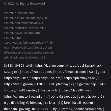
© 2026. All Rights Reserved
#phimfun #phimfunnet
#phimfunonline #phimfunofficial
#phimfunhd #phimfunvietsub
#phimfunmienphi #xemphimfun
#phimfun2026 #phimfunmoi
#phimfun.net
Trang web này không lưu trữ bất kỳ tệp
nào trên máy chủ của chúng tôi, chúng
tôi chỉ liên kết với phương tiện được lưu
trữ trên các dịch vụ của bên thứ 3.
Sv388
|
Sv368
|
xx88
|
https://luphim.com/
|
https://bet88.graphics/
|
KJC
|
go88
|
https://rr88pet.com/
|
https://cm88.cn.com/
|
XX88
|
go88
|
https://fly88.uno/
|
https://fly88.select/
|
https://phimhayok.onl/
|
https://fly88.green/
|
FLY88
|
FLY88
|
phimhayok
|
đá gà trực tiếp
|
CM88
|
https://mm88.center/
|
nhà cái uy tín
|
https://daga88.my/
|
https://xhamsterlive.radio.fm/
|
bóng đá trực tiếp
|
trực tiếp bóng đá
|
trực tiếp bóng đá hôm nay
|
ca khia
|
tỷ lệ kèo nhà cái
|
90phut
|
thapcam
|
gavang
|
u888
|
SHBET
|
fly88
|
https://keonhacaitop.com/
|