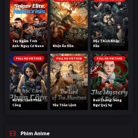
Tay Ngắm Tinh
Độc Thích Nhập
Anh: Nguy Cơ Nano
Nhện Ăn Hồn
Hầu
FULL HD VIETSUB
FULL HD VIETSUB
FULL HD VIETSUB
Nữ Đặc Cảnh Phản
Bao Chửng: Song
Công
Yêu Thần Lệnh
Ngư Quỷ Sự
Phim Anime