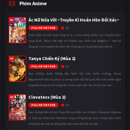
Phim Anime
Ác Nữ Nửa Vời ~Truyền Kì Hoán Hồn Đổi Xác~
#1
10
FULL HD VIETSUB
Được điện hạ hết mực sủng ái và ví như nàng bướm rực rỡ giữa chốn
cung đình, Reirin bất ngờ trở thành nạn nhân của Keigetsu – một kẻ
sống ký sinh trong triều đình đã sử dụng ma thuật để hoán đổi th ...
Tanya Chiến Ký (Mùa 2)
#2
10
FULL HD VIETSUB
Sau những chiến thắng đầy khốc liệt trên chiến trường, Tanya
Degurechaff tiếp tục phục vụ trong quân đội Đế quốc khi cuộc chiến ngày
càng leo thang và mở rộng trên nhiều mặt trận. Dù sở hữu tài năn ...
Clevatess (Mùa 2)
#3
10
FULL HD VIETSUB
Sau những biến cố làm thay đổi cục diện của thế giới, Clevatess (Season
2) tiếp tục theo chân Clevatess cùng những đồng minh trong cuộc chiến
chống lại các thế lực đang đẩy nhân loại đến bờ vực diệ ...