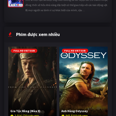
đồng thời sở hữu khả năng đặc biệt có thể giao tiếp với các loài động vật.
Bị mọi người xa lánh vì sự khác biệt của mình, cậu ...
Phim được xem nhiều
FULL HD VIETSUB
FULL HD VIETSUB
Gia Tộc Rồng (Mùa 3)
Anh Hùng Odyssey
2,014,176 lượt xem
945,510 lượt xem