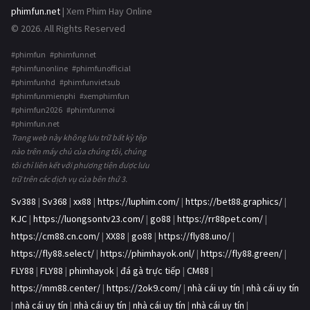
phimfun.net
| Xem Phim Hay Online
© 2026. All Rights Reserved
#phimfun #phimfunnet
#phimfunonline #phimfunofficial
#phimfunhd #phimfunvietsub
#phimfunmienphi #xemphimfun
#phimfun2026 #phimfunmoi
#phimfun.net
Trang web này không lưu trữ bất kỳ tệp
nào trên máy chủ của chúng tôi, chúng
tôi chỉ liên kết với phương tiện được lưu
trữ trên các dịch vụ của bên thứ 3.
Sv388
|
Sv368
|
xx88
|
https://luphim.com/
|
https://bet88.graphics/
|
KJC
|
https://luongsontv23.com/
|
go88
|
https://rr88pet.com/
|
https://cm88.cn.com/
|
XX88
|
go88
|
https://fly88.uno/
|
https://fly88.select/
|
https://phimhayok.onl/
|
https://fly88.green/
|
FLY88
|
FLY88
|
phimhayok
|
đá gà trực tiếp
|
CM88
|
https://mm88.center/
|
https://2ok9.com/
|
nhà cái uy tín
|
nhà cái uy tín
|
nhà cái uy tín
|
nhà cái uy tín
|
nhà cái uy tín
|
nhà cái uy tín
|