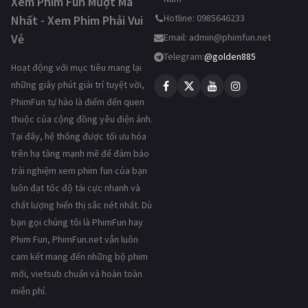
Xem Phim Fun Mượt Mà
Hotline: 0985646233
Nhất - Xem Phim Phải Vui
Vẻ
Email:
admin@phimfun.net
Telegram:
@golden885
Hoạt động với mục tiêu mang lại
những giây phút giải trí tuyệt vời,
PhimFun tự hào là điểm đến quen
thuộc của cộng đồng yêu điện ảnh.
Tại đây, hệ thống được tối ưu hóa
trên hạ tầng mạnh mẽ để đảm bảo
trải nghiệm xem phim fun của bạn
luôn đạt tốc độ tải cực nhanh và
chất lượng hiển thị sắc nét nhất. Dù
bạn gọi chúng tôi là PhimFun hay
Phim Fun, PhimFun.net vẫn luôn
cam kết mang đến những bộ phim
mới, vietsub chuẩn và hoàn toàn
miễn phí.