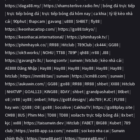
https://daga88.my/
|
https://xhamsterlive.radio.fm/
|
bóng đá trực tiếp
|
trực tiếp bóng đá
|
trực tiếp bóng đá hôm nay
|
ca khia
|
tỷ lệ kèo nhà
cái
|
90phut
|
thapcam
|
gavang
|
u888
|
SHBET
|
fly88
|
https://keonhacaitop.com/
|
https://go88.tokyo/
|
https://keonhacai.international/
|
https://phimhayok.tv/
|
https://phimhayok.co/
|
RR88
|
Hitclub
|
789Club
|
ck444
|
GG88
|
https://ok9.works/
|
NOHU
|
TT88
|
789P
|
qh88
|
rr88
|
J88
|
https://gavangtv.llc/
|
luongsontv
|
sunwin
|
hitclub
|
kèo nhà cái
|
AE888 Đăng Nhập
|
Hay88
|
Hay88
|
Hay88
|
Hay88
|
Hay88
|
Hay88
|
hitclub
|
https://mm88.tax/
|
sunwin
|
https://icm88.com/
|
sunwin
|
https://aukuwin.com/
|
GG88
|
go88
|
RR88
|
RR88
|
shbet
|
XX88
|
Hitclub
|
NHATVIP
|
GOAL123
|
KING88
|
8DAY
|
shbet
|
grandpashabet
|
86bet
|
o8
|
rr88
|
uy88
|
onbet
|
https://go8f.design/
|
alo789
|
KJC
|
FLY88
|
hay.win
|
QS88
|
O8
|
go88
|
Socolive
|
CakhiaTV
|
https://go88play.site
|
CM88
|
8US
|
Phim Moi
|
TD88
|
TD88
|
xoilactv trực tiếp bóng đá
|
8x bet
|
kjc
|
xx88
|
https://taisunwin.dev
|
Hitclub
|
FABET
|
BIG88
|
Kubet
|
789
club
|
https://ee88-app.sa.com/
|
new88
|
soi keo nha cai
|
Sunwin
chính thức
|
https://new88.pet/
|
https://tongga88.my/
|