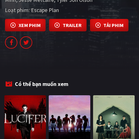
PHIM MỚI
Loạt phim:
Escape Plan
PHIM BỘ
XEM PHIM
TRAILER
TẢI PHIM
PHIM LẺ
PHIM CHIẾU RẠP
TUYỂN TẬP PHIM
BLOG
Có thể bạn muốn xem