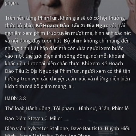
phạm.
Giật gân
Gia đình
Trên nền tảng
PhimFun
, khán giả sẽ có cơ hội thưởng
Bí ẩn
Lịch sử
thức bộ phim
Kế Hoạch Đào Tẩu 2: Địa Ngục
với trải
nghiệm xem phim trực tuyến mượt mà, hình ảnh sắc nét
Viễn Tây
Tiểu sử
và nội dung đầy cuốn hút. Bộ phim không chỉ mang đến
GameShow
DramaTV
những tình tiết hấp dẫn mà còn đưa người xem bước
vào một thế giới điện ảnh sống động, nơi mỗi khoảnh
QUỐC GIA
khắc đều được tái hiện chân thực. Khi xem Kế Hoạch
Đào Tẩu 2: Địa Ngục tại PhimFun, người xem có thể tận
Âu - Mỹ
Trung Quốc - Hồng Kông
hưởng trọn vẹn câu chuyện, cảm xúc và những diễn biến
kịch tính mà bộ phim mang lại.
Hàn Quốc
Nhật Bản
IMDb:
3.8
Ấn Độ
Việt Nam
Thể loại:
Hành động
Tội phạm - Hình sự
Bí ẩn
Phim lẻ
Tổng hợp
Đạo Diễn:
Steven C. Miller
Diễn viên:
Sylvester Stallone
Dave Bautista
Huỳnh Hiểu
CẬP NHẬT
Minh
Jesse Metcalfe
Tyler Jon Olson