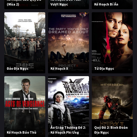
(Mùa 2)
Vượt Ngục
Kế Hoạch Bí Ẩn
Đảo Địa Ngục
Kế Hoạch X
Từ Địa Ngục
Áo Giáp Thượng Đế 2:
Quỷ Đỏ 2: Binh Đoàn
Kế Hoạch Báo Thù
Kế Hoạch Phi Ưng
Địa Ngục