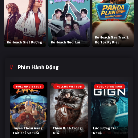
Kế Hoạch Gấu Trúc 2:
Kế Hoạch Giết Dượng
Kế Hoạch Nuôi Lại
Bộ Tộc Kỳ Diệu
Phim Hành Động
FULL HD VIETSUB
FULL HD VIETSUB
FULL HD VIETSUB
Huyền Thoại Aang:
Chiến Binh Trong
Lực Lượng Tinh
Tiết Khí Sư Cuối
Gió
Nhuệ
Cùng