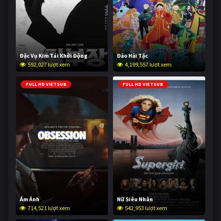
Đặc Vụ Kim Tái Khởi Động
Đảo Hải Tặc
592,027 lượt xem
4,199,557 lượt xem
FULL HD VIETSUB
FULL HD VIETSUB
Ám Ảnh
Nữ Siêu Nhân
714,521 lượt xem
542,953 lượt xem