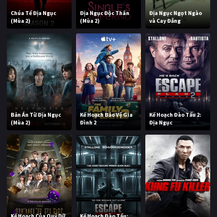
Chúa Tể Địa Ngục
Địa Ngục Độc Thân
Địa Ngục Ngọt Ngào
(Mùa 2)
(Mùa 2)
và Cay Đắng
Bản Án Từ Địa Ngục
Kế Hoạch Bảo Vệ Gia
Kế Hoạch Đào Tẩu 2:
(Mùa 2)
Đình 2
Địa Ngục
Kế Hoạch Của Quỷ Dữ
Kế Hoạch Đào Tẩu: