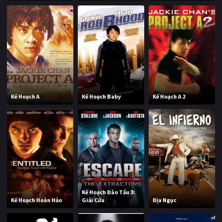
Kế Hoạch A
Kế Hoạch Baby
Kế Hoạch A 2
Kế Hoạch Đào Tẩu 3:
Kế Hoạch Hoàn Hảo
Giải Cứu
Địa Ngục