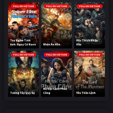
FULL HD VIETSUB
FULL HD VIETSUB
FULL HD VIETSUB
Tay Ngắm Tinh
Độc Thích Nhập
Anh: Nguy Cơ Nano
Nhện Ăn Hồn
Hầu
FULL HD VIETSUB
FULL HD VIETSUB
FULL HD VIETSUB
Nữ Đặc Cảnh Phản
Tương Tây Quỷ Sự
Công
Yêu Thần Lệnh