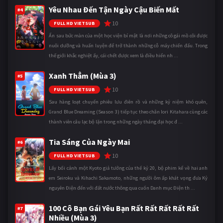
Yêu Nhau Đến Tận Ngày Cậu Biến Mất
#4
10
FULL HD VIETSUB
Ẩn sau bức màn của một học viện bí mật là nơi những cô gái mồ côi được
nuôi dưỡng và huấn luyện để trở thành những cỗ máy chiến đấu. Trong
thế giới khắc nghiệt ấy, cái chết được xem là điều hiển nh ...
Xanh Thẳm (Mùa 3)
#5
10
FULL HD VIETSUB
Sau hàng loạt chuyến phiêu lưu điên rồ và những kỷ niệm khó quên,
Grand Blue Dreaming (Season 3) tiếp tục theo chân Iori Kitahara cùng các
thành viên câu lạc bộ lặn trong những ngày tháng đại học đ ...
Tia Sáng Của Ngày Mai
#6
10
FULL HD VIETSUB
Lấy bối cảnh một Kyoto giả tưởng của thế kỷ 20, bộ phim kể về hai anh
em Seiroku và Kihachi Sakamoto, những người ôm ấp khát vọng đưa Kỷ
nguyên Điện đến với đất nước thông qua cuốn Danh mục Điện th ...
100 Cô Bạn Gái Yêu Bạn Rất Rất Rất Rất Rất
#7
Nhiều (Mùa 3)