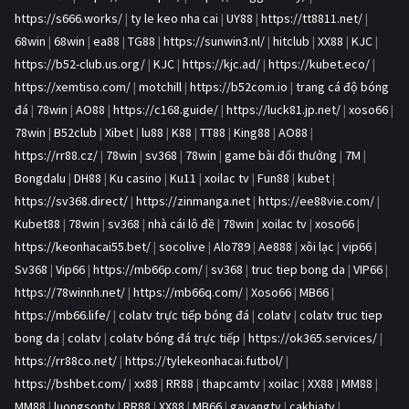
https://s666.works/
|
ty le keo nha cai
|
UY88
|
https://tt8811.net/
|
68win
|
68win
|
ea88
|
TG88
|
https://sunwin3.nl/
|
hitclub
|
XX88
|
KJC
|
https://b52-club.us.org/
|
KJC
|
https://kjc.ad/
|
https://kubet.eco/
|
https://xemtiso.com/
|
motchill
|
https://b52com.io
|
trang cá độ bóng
đá
|
78win
|
AO88
|
https://c168.guide/
|
https://luck81.jp.net/
|
xoso66
|
78win
|
B52club
|
Xibet
|
lu88
|
K88
|
TT88
|
King88
|
AO88
|
https://rr88.cz/
|
78win
|
sv368
|
78win
|
game bài đổi thưởng
|
7M
|
Bongdalu
|
DH88
|
Ku casino
|
Ku11
|
xoilac tv
|
Fun88
|
kubet
|
https://sv368.direct/
|
https://zinmanga.net
|
https://ee88vie.com/
|
Kubet88
|
78win
|
sv368
|
nhà cái lô đề
|
78win
|
xoilac tv
|
xoso66
|
https://keonhacai55.bet/
|
socolive
|
Alo789
|
Ae888
|
xôi lạc
|
vip66
|
Sv368
|
Vip66
|
https://mb66p.com/
|
sv368
|
truc tiep bong da
|
VIP66
|
https://78winnh.net/
|
https://mb66q.com/
|
Xoso66
|
MB66
|
https://mb66.life/
|
colatv trực tiếp bóng đá
|
colatv
|
colatv truc tiep
bong da
|
colatv
|
colatv bóng đá trực tiếp
|
https://ok365.services/
|
https://rr88co.net/
|
https://tylekeonhacai.futbol/
|
https://bshbet.com/
|
xx88
|
RR88
|
thapcamtv
|
xoilac
|
XX88
|
MM88
|
MM88
|
luongsontv
|
RR88
|
XX88
|
MB66
|
gavangtv
|
cakhiatv
|