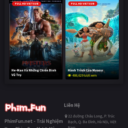
FULL HD VIETSUB
FULL HD VIETSUB
He-Man Và Những Chiến Binh
Hành Trình Của Moana
Vũ Trụ
486,629 lượt xem
234,861 lượt xem
Liên Hệ
22 đường Châu Long, P. Trúc
PhimFun.net - Trải Nghiệm
Bạch, Q. Ba Đình, Hà Nội, Việt
Nam