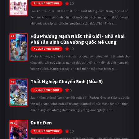
10
FULL HD VIETSUB
Sau khi trải qua 100 lần thất tình suốt những năm trung học cơ sở,
Rentaro Aijo quyết định đến một ngôi đền để cầu mong tìm được bạn gái
khi bước vào cấp ba. Lời cầu nguyện của cậu được Thần Tình Y ...
Hậu Phương Mạnh Nhất Thế Giới - Nhà Khai
#8
Phá Tân Binh Của Vương Quốc Mê Cung
10
FULL HD VIETSUB
Atobe Arihito, một nhân viên văn phòng luôn cống hiến hết mình cho
công việc, bất ngờ gặp tai nạn và được chuyển sinh đến dị giới mang tên
Vương quốc Mê Cung. Tại đây, anh trở thành một mạo hiểm gi ...
Thất Nghiệp Chuyển Sinh (Mùa 3)
#9
5
FULL HD VIETSUB
Sau những biến cố làm thay đổi cuộc đời, Rudeus Greyrat tiếp tục bước
vào một hành trình mới để trưởng thành cả về sức mạnh lẫn tinh thần.
Khi đối mặt với những thử thách ngày càng khắc nghiệt, anh ...
Đuốc Đen
#10
10
FULL HD VIETSUB
Jirô là một cậu bé được ông nuôi dưỡng và rèn luyện để trở thành ninja,