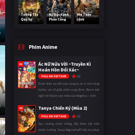
Tương Tây
Nữ Đặc Cảnh
Yêu Thần
Quỷ Sự
Phản Công
Lệnh
a
Phim Anime
Ác Nữ Nửa Vời ~Truyền Kì
#1
Hoán Hồn Đổi Xác~
10
FULL HD VIETSUB
Được điện hạ hết mực sủng ái và ví như nàng
bướm rực rỡ giữa chốn cung đình, Reirin bất
ngờ trở thành nạn nhân của Keigetsu – một kẻ
sống ký sinh trong triều đình đã sử dụng ma
a
Tanya Chiến Ký (Mùa 2)
thuật để hoán đổi th ...
#2
10
FULL HD VIETSUB
Sau những chiến thắng đầy khốc liệt trên
chiến trường, Tanya Degurechaff tiếp tục phục