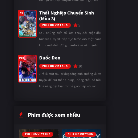
tai nạn và được chuyển sinh đến dị giới mang
tên Vương quốc Mê Cung. Tại đây, anh trở
Thất Nghiệp Chuyển Sinh
thành một mạo hiểm gi ...
#9
(Mùa 3)
5
FULL HD VIETSUB
Sau những biến cố làm thay đổi cuộc đời,
Rudeus Greyrat tiếp tục bước vào một hành
trình mới để trưởng thành cả về sức mạnh lẫn
tinh thần. Khi đối mặt với những thử thách
Đuốc Đen
ngày càng khắc nghiệt, anh ...
#10
10
FULL HD VIETSUB
Jirô là một cậu bé được ông nuôi dưỡng và rèn
luyện để trở thành ninja, đồng thời sở hữu
khả năng đặc biệt có thể giao tiếp với các loài
động vật. Bị mọi người xa lánh vì sự khác biệt
của mình, cậu ...
Phim được xem nhiều
FULL HD VIETSUB
FULL HD VIETSUB