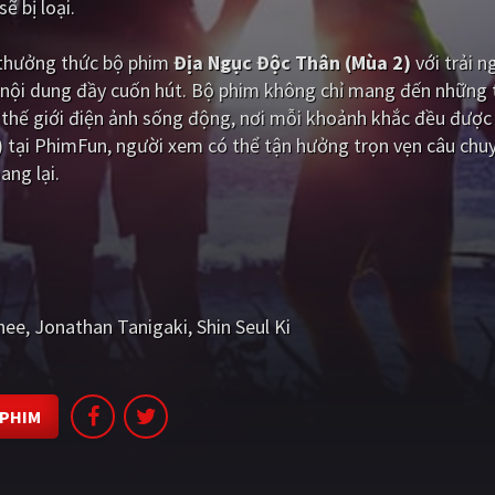
ẽ bị loại.
i thưởng thức bộ phim
Địa Ngục Độc Thân (Mùa 2)
với trải 
 nội dung đầy cuốn hút. Bộ phim không chỉ mang đến những t
hế giới điện ảnh sống động, nơi mỗi khoảnh khắc đều được 
 tại PhimFun, người xem có thể tận hưởng trọn vẹn câu chu
ang lại.
hee
Jonathan Tanigaki
Shin Seul Ki
 PHIM