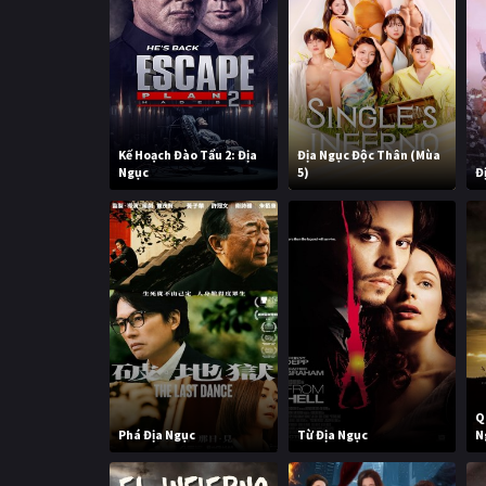
Kế Hoạch Đào Tẩu 2: Địa
Địa Ngục Độc Thân (Mùa
Ngục
5)
Đ
Q
Phá Địa Ngục
Từ Địa Ngục
N