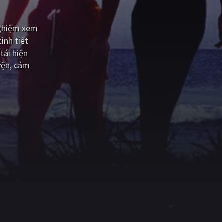
nghiệm xem
ình tiết
tái hiện
yện, cảm