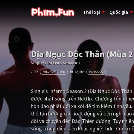
Thể loại
Quốc gia
Địa Ngục Độc Thân (Mùa 2
Single's Inferno Season 2
2022
65,563
FULL HD VIETSUB
HÀN QUỐC
Single's Inferno Season 2 (Địa Ngục Độc Thân 
được phát sóng trên Netflix. Chương trình th
hòn đảo nhiệt đới xa xôi để tìm kiếm tình yêu
thể tận hưởng các hoạt động và tiện nghi cao
đôi và chuyển đến Đảo Thiên đường. Tuy nhiên,
sống trong điều kiện khắc nghiệt hơn. Cuối mỗi