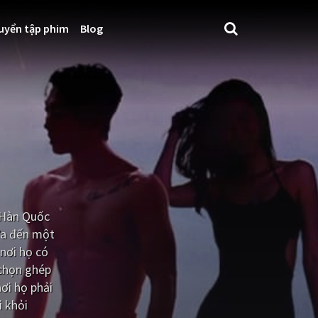
uyển tập phim
Blog
a Hàn Quốc
đưa đến một
 nơi họ có
 chọn ghép
ơi họ phải
i khỏi