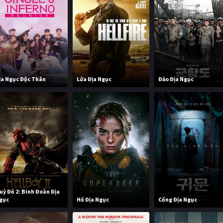
ịa Ngục Độc Thân
Lửa Địa Ngục
Đảo Địa Ngục
uỷ Đỏ 2: Binh Đoàn Địa
gục
Hố Địa Ngục
Cổng Địa Ngục