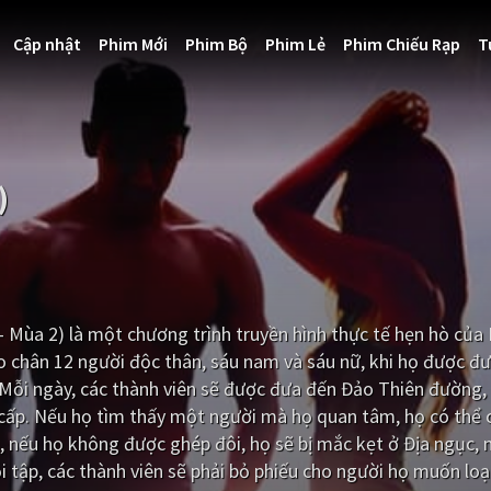
Cập nhật
Phim Mới
Phim Bộ
Phim Lẻ
Phim Chiếu Rạp
T
)
- Mùa 2) là một chương trình truyền hình thực tế hẹn hò củ
eo chân 12 người độc thân, sáu nam và sáu nữ, khi họ được 
. Mỗi ngày, các thành viên sẽ được đưa đến Đảo Thiên đường,
 cấp. Nếu họ tìm thấy một người mà họ quan tâm, họ có thể
 nếu họ không được ghép đôi, họ sẽ bị mắc kẹt ở Địa ngục, n
 tập, các thành viên sẽ phải bỏ phiếu cho người họ muốn loạ