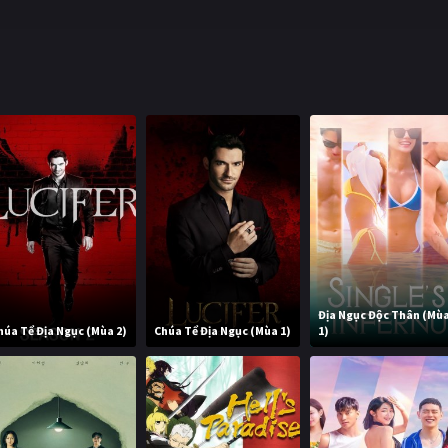
Địa Ngục Độc Thân (Mù
húa Tể Địa Ngục (Mùa 2)
Chúa Tể Địa Ngục (Mùa 1)
1)