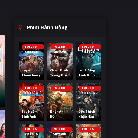
Phim Hành Động
FULL HD
FULL HD
FULL HD
VIETSUB
VIETSUB
VIETSUB
Huyền
Chiến Binh
Lực Lượng
Thoại Aang:
Trong Gió
Tinh Nhuệ
Tiết Khí Sư
Cuối Cùng
FULL HD
FULL HD
FULL HD
VIETSUB
VIETSUB
VIETSUB
a
Tay Ngắm
Nhện Ăn
Độc Thích
Tinh Anh:
Hồn
Nhập Hầu
Nguy Cơ
Nano
FULL HD
FULL HD
FULL HD
VIETSUB
VIETSUB
VIETSUB