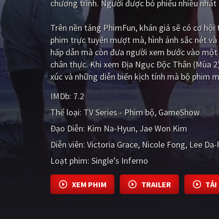
chương trình. Người được bỏ phiếu nhiều nhất s
Trên nền tảng
PhimFun
, khán giả sẽ có cơ hộ
phim trực tuyến mượt mà, hình ảnh sắc nét và
hấp dẫn mà còn đưa người xem bước vào một t
chân thực. Khi xem Địa Ngục Độc Thân (Mùa 2)
xúc và những diễn biến kịch tính mà bộ phim m
IMDb:
7.2
Thể loại:
TV Series - Phim bộ
GameShow
Đạo Diễn:
Kim Na-Hyun
Jae Won Kim
Diễn viên:
Victoria Grace
Nicole Fong
Lee Da-
Loạt phim:
Single’s Inferno
XEM PHIM
TRAILER
TẢI