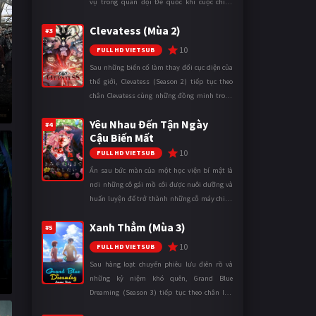
vụ trong quân đội Đế quốc khi cuộc chiến
ngày càng leo thang và mở rộng trên nhiều
Clevatess (Mùa 2)
mặt trận. Dù sở hữu tài năn ...
#3
10
FULL HD VIETSUB
Sau những biến cố làm thay đổi cục diện của
thế giới, Clevatess (Season 2) tiếp tục theo
chân Clevatess cùng những đồng minh trong
cuộc chiến chống lại các thế lực đang đẩy nhân
Yêu Nhau Đến Tận Ngày
loại đến bờ vực diệ ...
#4
Cậu Biến Mất
10
FULL HD VIETSUB
Ẩn sau bức màn của một học viện bí mật là
nơi những cô gái mồ côi được nuôi dưỡng và
huấn luyện để trở thành những cỗ máy chiến
đấu. Trong thế giới khắc nghiệt ấy, cái chết
Xanh Thẳm (Mùa 3)
được xem là điều hiển nh ...
#5
10
FULL HD VIETSUB
Sau hàng loạt chuyến phiêu lưu điên rồ và
những kỷ niệm khó quên, Grand Blue
Dreaming (Season 3) tiếp tục theo chân Iori
Kitahara cùng các thành viên câu lạc bộ lặn