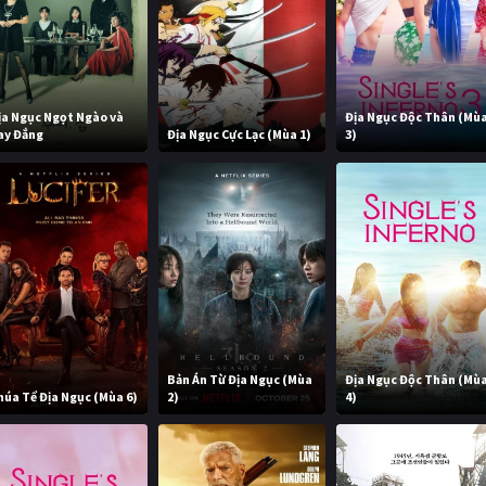
ịa Ngục Ngọt Ngào và
Địa Ngục Độc Thân (Mù
ay Đắng
Địa Ngục Cực Lạc (Mùa 1)
3)
Bản Án Từ Địa Ngục (Mùa
Địa Ngục Độc Thân (Mù
húa Tể Địa Ngục (Mùa 6)
2)
4)