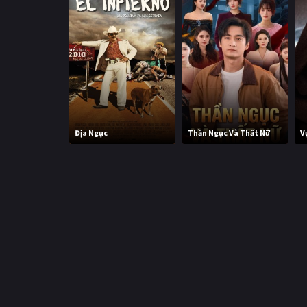
Địa Ngục
Thần Ngục Và Thất Nữ
V