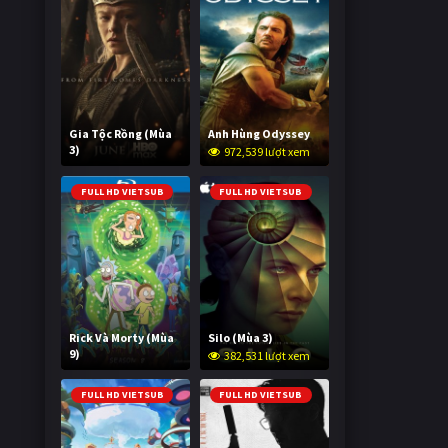
Gia Tộc Rồng (Mùa
Anh Hùng Odyssey
3)
972,539 lượt xem
2,039,379 lượt xem
FULL HD VIETSUB
FULL HD VIETSUB
Rick Và Morty (Mùa
Silo (Mùa 3)
9)
382,531 lượt xem
3,006,222 lượt xem
FULL HD VIETSUB
FULL HD VIETSUB