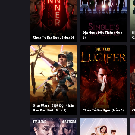
Địa Ngục Độc Thân (Mùa
Đ
Chúa Tể Địa Ngục (Mùa 5)
2)
C
Star Wars: Biệt Đội Nhân
Bản Đặc Biệt (Mùa 2)
Chúa Tể Địa Ngục (Mùa 4)
C