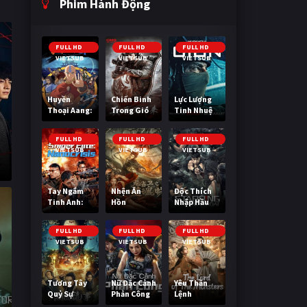
Phim Hành Động
FULL HD
FULL HD
FULL HD
VIETSUB
VIETSUB
VIETSUB
Huyền
Chiến Binh
Lực Lượng
Thoại Aang:
Trong Gió
Tinh Nhuệ
Tiết Khí Sư
Cuối Cùng
FULL HD
FULL HD
FULL HD
VIETSUB
VIETSUB
VIETSUB
Tay Ngắm
Nhện Ăn
Độc Thích
Tinh Anh:
Hồn
Nhập Hầu
Nguy Cơ
Nano
FULL HD
FULL HD
FULL HD
VIETSUB
VIETSUB
VIETSUB
Tương Tây
Nữ Đặc Cảnh
Yêu Thần
Quỷ Sự
Phản Công
Lệnh