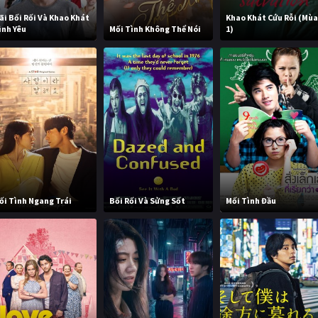
ãi Bối Rối Và Khao Khát
Khao Khát Cứu Rỗi (Mù
ình Yêu
Mối Tình Không Thể Nói
1)
ối Tình Ngang Trái
Bối Rối Và Sửng Sốt
Mối Tình Đầu