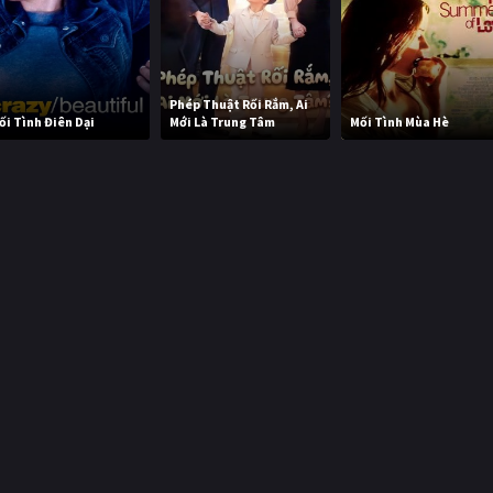
Phép Thuật Rối Rắm, Ai
ối Tình Điên Dại
Mới Là Trung Tâm
Mối Tình Mùa Hè