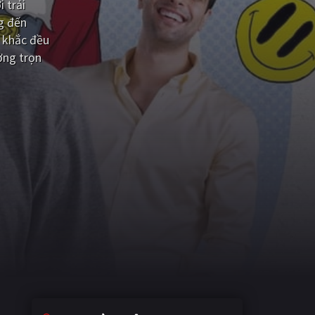
i trải
g đến
 khắc đều
ởng trọn