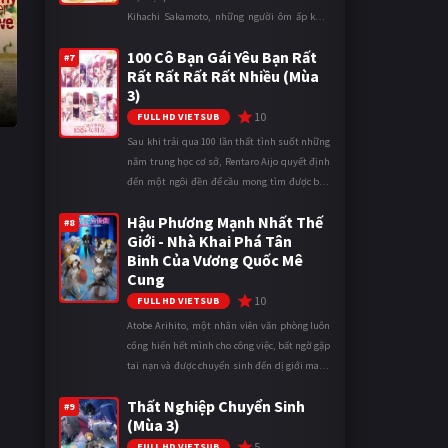
Kihachi Sakamoto, những người ôm ấp khát
vọng đưa Kỷ nguyên Điện đến với đất nước
100 Cô Bạn Gái Yêu Bạn Rất
thông qua cuốn Danh mục Điện th ...
#7
Rất Rất Rất Rất Nhiều (Mùa
3)
10
FULL HD VIETSUB
Sau khi trải qua 100 lần thất tình suốt những
năm trung học cơ sở, Rentaro Aijo quyết định
đến một ngôi đền để cầu mong tìm được bạn
gái khi bước vào cấp ba. Lời cầu nguyện của
Hậu Phương Mạnh Nhất Thế
cậu được Thần Tình Y ...
#8
Giới - Nhà Khai Phá Tân
Binh Của Vương Quốc Mê
Cung
10
FULL HD VIETSUB
Atobe Arihito, một nhân viên văn phòng luôn
cống hiến hết mình cho công việc, bất ngờ gặp
tai nạn và được chuyển sinh đến dị giới mang
tên Vương quốc Mê Cung. Tại đây, anh trở
Thất Nghiệp Chuyển Sinh
thành một mạo hiểm gi ...
#9
(Mùa 3)
5
FULL HD VIETSUB