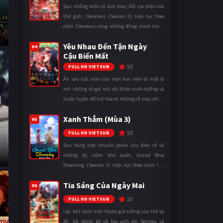
Sau những biến cố làm thay đổi cục diện của
thế giới, Clevatess (Season 2) tiếp tục theo
chân Clevatess cùng những đồng minh trong
cuộc chiến chống lại các thế lực đang đẩy nhân
Yêu Nhau Đến Tận Ngày
loại đến bờ vực diệ ...
#4
Cậu Biến Mất
10
FULL HD VIETSUB
Ẩn sau bức màn của một học viện bí mật là
nơi những cô gái mồ côi được nuôi dưỡng và
huấn luyện để trở thành những cỗ máy chiến
đấu. Trong thế giới khắc nghiệt ấy, cái chết
Xanh Thẳm (Mùa 3)
được xem là điều hiển nh ...
#5
10
FULL HD VIETSUB
Sau hàng loạt chuyến phiêu lưu điên rồ và
những kỷ niệm khó quên, Grand Blue
Dreaming (Season 3) tiếp tục theo chân Iori
Kitahara cùng các thành viên câu lạc bộ lặn
Tia Sáng Của Ngày Mai
trong những ngày tháng đại học đ ...
#6
10
FULL HD VIETSUB
Lấy bối cảnh một Kyoto giả tưởng của thế kỷ
20, bộ phim kể về hai anh em Seiroku và