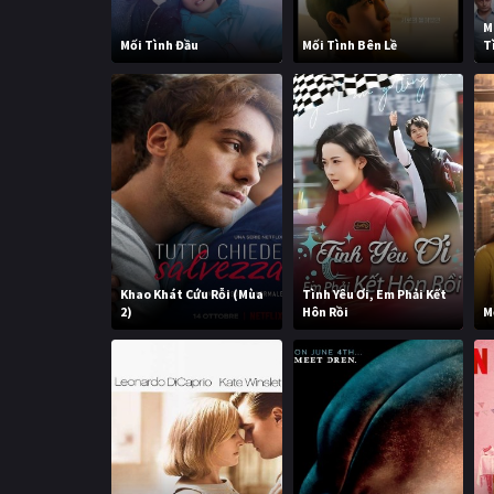
M
Mối Tình Đầu
Mối Tình Bên Lề
T
Khao Khát Cứu Rỗi (Mùa
Tình Yêu Ơi, Em Phải Kết
2)
Hôn Rồi
M