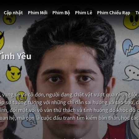
Cập nhật
Phim Mới
Phim Bộ
Phim Lẻ
Phim Chiếu Rạp
T
Tình Yêu
, vụng về và cô đơn, người đang chật vật vượt qua những lố
p sư tưởng tượng với những chỉ dẫn sai hướng và táo bạo, c
mình, đối mặt với vô vàn thử thách và tình huống dở khóc dở 
uan hệ, mà còn là cuộc đấu tranh tìm kiếm bản thân, học các