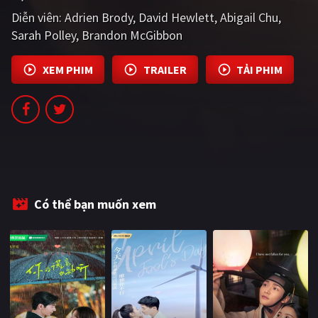
PHIM MỚI
Diễn viên:
Adrien Brody
David Hewlett
Abigail Chu
Sarah Polley
Brandon McGibbon
PHIM BỘ
PHIM LẺ
XEM PHIM
TRAILER
TẢI PHIM
PHIM CHIẾU RẠP
TUYỂN TẬP PHIM
BLOG
Có thể bạn muốn xem