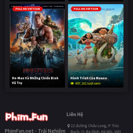
FULL HD VIETSUB
FULL HD VIETSUB
He-Man Và Những Chiến Binh
Hành Trình Của Moana
Vũ Trụ
497,161 lượt xem
246,353 lượt xem
Liên Hệ
22 đường Châu Long, P. Trúc
PhimFun.net - Trải Nghiệm
Bạch, Q. Ba Đình, Hà Nội, Việt