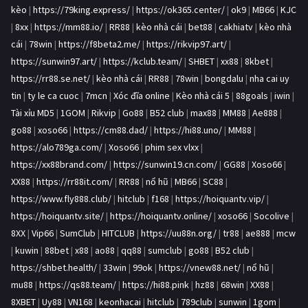
kèo
|
https://79king.express/
|
https://ok365.center/
|
ok9
|
MB66
|
KJC
|
8xx
|
https://mm88.io/
|
RR88
|
kèo nhà cái
|
bet88
|
cakhiatv
|
kèo nhà
cái
|
78win
|
https://f8beta2.me/
|
https://rikvip97.art/
|
https://sunwin97.art/
|
https://kclub.team/
|
SHBET
|
xx88
|
8kbet
|
https://rr88.se.net/
|
kèo nhà cái
|
RR88
|
78win
|
bongdalu
|
nha cai uy
tin
|
ty le ca cuoc
|
7mcn
|
Xóc đĩa online
|
Kèo nhà cái 5
|
88goals
|
iwin
|
Tài xỉu MD5
|
1GOM
|
Rikvip
|
Go88
|
B52 club
|
max88
|
MM88
|
Ae888
|
go88
|
xoso66
|
https://cm88.dad/
|
https://hi88.uno/
|
MM88
|
https://alo789ga.com/
|
Xoso66
|
phim sex vlxx
|
https://xx88brand.com/
|
https://sunwin19.cn.com/
|
GG88
|
Xoso66
|
XX88
|
https://rr88it.com/
|
RR88
|
nổ hũ
|
MB66
|
SC88
|
https://www.fly888.club/
|
hitclub
|
f168
|
https://hoiquantv.vip/
|
https://hoiquantv.site/
|
https://hoiquantv.online/
|
xoso66
|
Socolive
|
8XX
|
Vip66
|
SumClub
|
HITCLUB
|
https://uu88n.org/
|
tr88
|
ae888
|
mcw
|
kuwin
|
88bet
|
x88
|
ao88
|
qq88
|
sumclub
|
go88
|
B52 club
|
https://shbet.health/
|
33win
|
99ok
|
https://vnew88.net/
|
nổ hũ
|
mu88
|
https://qs88.team/
|
https://hi88.pink
|
hz88
|
68win
|
XX88
|
8XBET
|
Uy88
|
VN168
|
keonhacai
|
hitclub
|
789club
|
sunwin
|
1gom
|