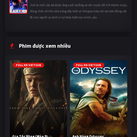
Jirô là một cậu bé được ông nuôi dưỡng và rèn luyện để trở thành ninja,
đồng thời sở hữu khả năng đặc biệt có thể giao tiếp với các loài động vật.
Bị mọi người xa lánh vì sự khác biệt của mình, cậu ...
Phim được xem nhiều
FULL HD VIETSUB
FULL HD VIETSUB
Gia Tộc Rồng (Mùa 3)
Anh Hùng Odyssey