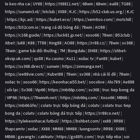
le keo nha cai
|
UY88
|
https://tt8811.net/
|
68win
|
68win
|
ea88
|
TG88
|
https://sunwin3.nl/
|
hitclub
|
XX88
|
KJC
|
https://b52-club.us.org/
|
KJC
|
https://kjc.ad/
|
https://kubet.eco/
|
https://xemtiso.com/
|
motchill
|
https://b52com.io
|
trang cá độ bóng đá
|
78win
|
AO88
|
https://c168.guide/
|
https://luck81.jp.net/
|
xoso66
|
78win
|
B52club
|
Xibet
|
lu88
|
K88
|
TT88
|
King88
|
AO88
|
https://rr88.cz/
|
78win
|
sv368
|
78win
|
game bài đổi thưởng
|
7M
|
Bongdalu
|
DH88
|
https://shbet-
okvip.uk.com/
|
qs88
|
Ku casino
|
Ku11
|
xoilac tv
|
Fun88
|
kubet
|
https://sv368.direct/
|
sunwin
|
https://zinmanga.net
|
https://ee88vie.com/
|
Kubet88
|
78win
|
sv368
|
nhà cái lô đề
|
78win
|
xoilac tv
|
xoso66
|
https://keonhacai55.bet/
|
socolive
|
Alo789
|
Ae888
|
xôi lạc
|
Sv368
|
Vip66
|
https://mb66p.com/
|
sv368
|
truc tiep bong da
|
VIP66
|
https://78winnh.net/
|
https://mb66q.com/
|
Xoso66
|
MB66
|
https://mb66.life/
|
colatv trực tiếp bóng đá
|
colatv
|
colatv truc tiep
bong da
|
colatv
|
colatv bóng đá trực tiếp
|
https://rr88co.net/
|
https://tylekeonhacai.futbol/
|
https://bshbet.com/
|
xx88
|
RR88
|
thapcamtv
|
xoilac
|
XX88
|
MM88
|
MM88
|
luongsontv
|
RR88
|
XX88
|
MB66
|
gavangtv
|
cakhiatv
|
https://go88fc.com/
|
trực tiếp nba
|
soi