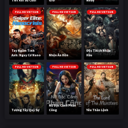
Tiết Khí Sư Cuối
Gió
Nhuệ
Cùng
FULL HD VIETSUB
FULL HD VIETSUB
FULL HD VIETSUB
Tay Ngắm Tinh
Độc Thích Nhập
Anh: Nguy Cơ Nano
Nhện Ăn Hồn
Hầu
FULL HD VIETSUB
FULL HD VIETSUB
FULL HD VIETSUB
Nữ Đặc Cảnh Phản
Tương Tây Quỷ Sự
Công
Yêu Thần Lệnh