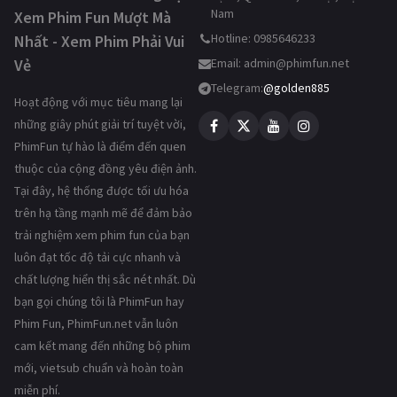
Nam
Xem Phim Fun Mượt Mà
Hotline: 0985646233
Nhất - Xem Phim Phải Vui
Vẻ
Email:
admin@phimfun.net
Telegram:
@golden885
Hoạt động với mục tiêu mang lại
những giây phút giải trí tuyệt vời,
PhimFun tự hào là điểm đến quen
thuộc của cộng đồng yêu điện ảnh.
Tại đây, hệ thống được tối ưu hóa
trên hạ tầng mạnh mẽ để đảm bảo
trải nghiệm xem phim fun của bạn
luôn đạt tốc độ tải cực nhanh và
chất lượng hiển thị sắc nét nhất. Dù
bạn gọi chúng tôi là PhimFun hay
Phim Fun, PhimFun.net vẫn luôn
cam kết mang đến những bộ phim
mới, vietsub chuẩn và hoàn toàn
miễn phí.