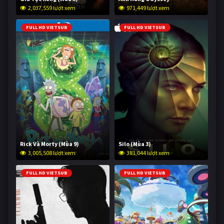
2,037,559 lượt xem
971,449 lượt xem
FULL HD VIETSUB
FULL HD VIETSUB
Rick Và Morty (Mùa 9)
Silo (Mùa 3)
3,005,508 lượt xem
381,044 lượt xem
FULL HD VIETSUB
FULL HD VIETSUB