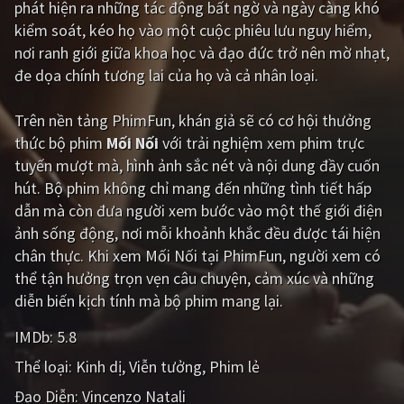
phát hiện ra những tác động bất ngờ và ngày càng khó
kiểm soát, kéo họ vào một cuộc phiêu lưu nguy hiểm,
Giật gân
Gia đình
nơi ranh giới giữa khoa học và đạo đức trở nên mờ nhạt,
Bí ẩn
Lịch sử
đe dọa chính tương lai của họ và cả nhân loại.
Viễn Tây
Tiểu sử
Trên nền tảng
PhimFun
, khán giả sẽ có cơ hội thưởng
GameShow
DramaTV
thức bộ phim
Mối Nối
với trải nghiệm xem phim trực
tuyến mượt mà, hình ảnh sắc nét và nội dung đầy cuốn
QUỐC GIA
hút. Bộ phim không chỉ mang đến những tình tiết hấp
dẫn mà còn đưa người xem bước vào một thế giới điện
Âu - Mỹ
Trung Quốc - Hồng Kông
ảnh sống động, nơi mỗi khoảnh khắc đều được tái hiện
chân thực. Khi xem Mối Nối tại PhimFun, người xem có
Hàn Quốc
Nhật Bản
thể tận hưởng trọn vẹn câu chuyện, cảm xúc và những
Ấn Độ
Việt Nam
diễn biến kịch tính mà bộ phim mang lại.
Tổng hợp
IMDb:
5.8
Thể loại:
Kinh dị
Viễn tưởng
Phim lẻ
CẬP NHẬT
Đạo Diễn:
Vincenzo Natali