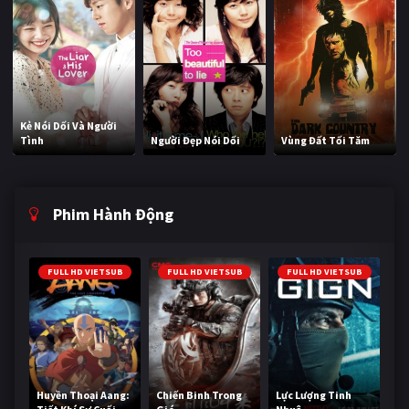
Kẻ Nói Dối Và Người
Tình
Người Đẹp Nói Dối
Vùng Đất Tối Tăm
Phim Hành Động
FULL HD VIETSUB
FULL HD VIETSUB
FULL HD VIETSUB
Huyền Thoại Aang:
Chiến Binh Trong
Lực Lượng Tinh