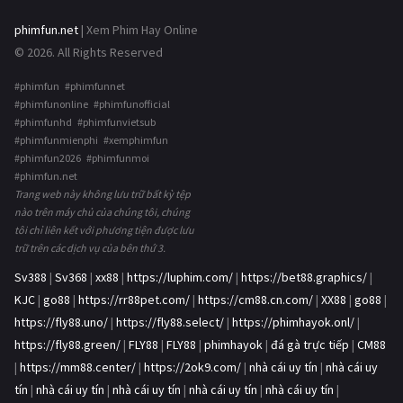
phimfun.net
| Xem Phim Hay Online
© 2026. All Rights Reserved
#phimfun #phimfunnet
#phimfunonline #phimfunofficial
#phimfunhd #phimfunvietsub
#phimfunmienphi #xemphimfun
#phimfun2026 #phimfunmoi
#phimfun.net
Trang web này không lưu trữ bất kỳ tệp
nào trên máy chủ của chúng tôi, chúng
tôi chỉ liên kết với phương tiện được lưu
trữ trên các dịch vụ của bên thứ 3.
Sv388
|
Sv368
|
xx88
|
https://luphim.com/
|
https://bet88.graphics/
|
KJC
|
go88
|
https://rr88pet.com/
|
https://cm88.cn.com/
|
XX88
|
go88
|
https://fly88.uno/
|
https://fly88.select/
|
https://phimhayok.onl/
|
https://fly88.green/
|
FLY88
|
FLY88
|
phimhayok
|
đá gà trực tiếp
|
CM88
|
https://mm88.center/
|
https://2ok9.com/
|
nhà cái uy tín
|
nhà cái uy
tín
|
nhà cái uy tín
|
nhà cái uy tín
|
nhà cái uy tín
|
nhà cái uy tín
|