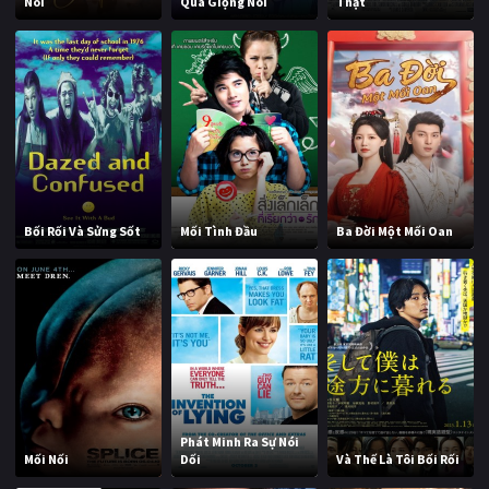
Nói
Qua Giọng Nói
Thật
Bối Rối Và Sửng Sốt
Mối Tình Đầu
Ba Đời Một Mối Oan
Phát Minh Ra Sự Nói
Mối Nối
Dối
Và Thế Là Tôi Bối Rối