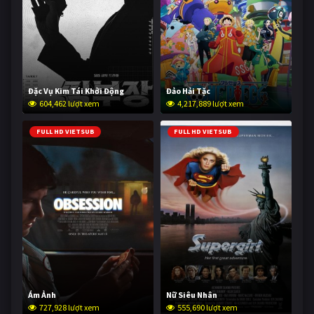
Đặc Vụ Kim Tái Khởi Động
Đảo Hải Tặc
604,462 lượt xem
4,217,889 lượt xem
FULL HD VIETSUB
FULL HD VIETSUB
Ám Ảnh
Nữ Siêu Nhân
727,928 lượt xem
555,690 lượt xem