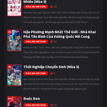
Nhiều (Mùa 3)
10
FULL HD VIETSUB
Sau khi trải qua 100 lần thất tình suốt những năm trung học cơ sở,
Rentaro Aijo quyết định đến một ngôi đền để cầu mong tìm được bạn gái
khi bước vào cấp ba. Lời cầu nguyện của cậu được Thần Tình Y ...
Hậu Phương Mạnh Nhất Thế Giới - Nhà Khai
#8
Phá Tân Binh Của Vương Quốc Mê Cung
10
FULL HD VIETSUB
Atobe Arihito, một nhân viên văn phòng luôn cống hiến hết mình cho
công việc, bất ngờ gặp tai nạn và được chuyển sinh đến dị giới mang tên
Vương quốc Mê Cung. Tại đây, anh trở thành một mạo hiểm gi ...
Thất Nghiệp Chuyển Sinh (Mùa 3)
#9
5
FULL HD VIETSUB
Sau những biến cố làm thay đổi cuộc đời, Rudeus Greyrat tiếp tục bước
vào một hành trình mới để trưởng thành cả về sức mạnh lẫn tinh thần.
Khi đối mặt với những thử thách ngày càng khắc nghiệt, anh ...
Đuốc Đen
#10
10
FULL HD VIETSUB