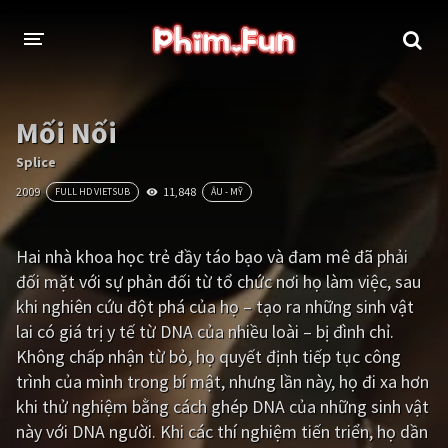
THỂ LOẠI
Mối Nối
Thần thoại - Cổ trang
Hành động
Splice
2009
11,848
FULL HD VIETSUB
ÂU - MỸ
Tâm lý
Chiến tranh
Võ thuật - Kiếm hiệp
Nhạc kịch
Hai nhà khoa học trẻ đầy táo bạo và đam mê đã phải
đối mặt với sự phản đối từ tổ chức nơi họ làm việc, sau
Kinh dị
Tội phạm - Hình sự
khi nghiên cứu đột phá của họ – tạo ra những sinh vật
Phiêu lưu
Hài hước
lai có giá trị y tế từ DNA của nhiều loài – bị đình chỉ.
Không chấp nhận từ bỏ, họ quyết định tiếp tục công
Viễn tưởng
Khoa học - Tài liệu
trình của mình trong bí mật, nhưng lần này, họ đi xa hơn
Hoạt hình
Thể thao
khi thử nghiệm bằng cách ghép DNA của những sinh vật
này với DNA người. Khi các thí nghiệm tiến triển, họ dần
Tình cảm - Lãng mạn
Kỳ ảo