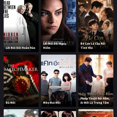
Lời Nói Dối Nguy
Bé Con Là Cầu Nối
Lời Nói Dối Hoàn Hảo
Hiểm
Tình Yêu
Phép Thuật Rối Rắm,
Bà Mối
Mèo Mai Mối
Ai Mới Là Trung Tâm