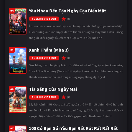
Yêu Nhau Đến Tận Ngày Cậu Biến Mất
#4
10
FULL HD VIETSUB
Ẩn sau bức màn của một học viện bí mật là nơi những cô gái mồ côi được
nuôi dưỡng và huấn luyện để trở thành những cỗ máy chiến đấu. Trong
thế giới khắc nghiệt ấy, cái chết được xem là điều hiển nh ...
Xanh Thẳm (Mùa 3)
#5
10
FULL HD VIETSUB
Sau hàng loạt chuyến phiêu lưu điên rồ và những kỷ niệm khó quên,
Grand Blue Dreaming (Season 3) tiếp tục theo chân Iori Kitahara cùng các
thành viên câu lạc bộ lặn trong những ngày tháng đại học đ ...
Tia Sáng Của Ngày Mai
#6
10
FULL HD VIETSUB
Lấy bối cảnh một Kyoto giả tưởng của thế kỷ 20, bộ phim kể về hai anh
em Seiroku và Kihachi Sakamoto, những người ôm ấp khát vọng đưa Kỷ
nguyên Điện đến với đất nước thông qua cuốn Danh mục Điện th ...
100 Cô Bạn Gái Yêu Bạn Rất Rất Rất Rất Rất
#7