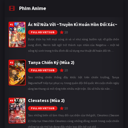
Phim Anime
Ác Nữ Nửa Vời ~Truyền Kì Hoán Hồn Đổi Xác~
#1
10
FULL HD VIETSUB
Được điện hạ hết mực sủng ái và ví như nàng bướm rực rỡ giữa chốn
cung đình, Reirin bất ngờ trở thành nạn nhân của Keigetsu – một kẻ
sống ký sinh trong triều đình đã sử dụng ma thuật để hoán đổi th ...
Tanya Chiến Ký (Mùa 2)
#2
10
FULL HD VIETSUB
Sau những chiến thắng đầy khốc liệt trên chiến trường, Tanya
Degurechaff tiếp tục phục vụ trong quân đội Đế quốc khi cuộc chiến ngày
càng leo thang và mở rộng trên nhiều mặt trận. Dù sở hữu tài năn ...
Clevatess (Mùa 2)
#3
10
FULL HD VIETSUB
Sau những biến cố làm thay đổi cục diện của thế giới, Clevatess (Season
2) tiếp tục theo chân Clevatess cùng những đồng minh trong cuộc chiến
chống lại các thế lực đang đẩy nhân loại đến bờ vực diệ ...