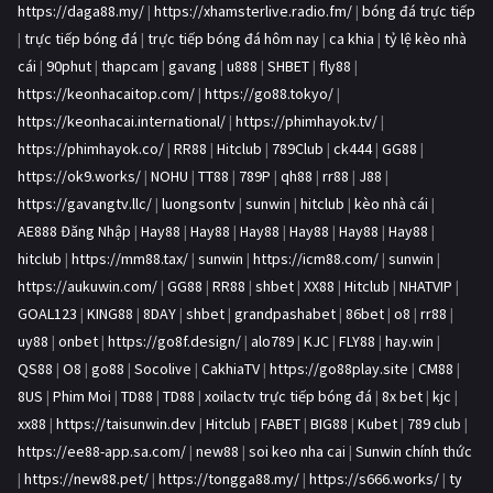
https://daga88.my/
|
https://xhamsterlive.radio.fm/
|
bóng đá trực tiếp
|
trực tiếp bóng đá
|
trực tiếp bóng đá hôm nay
|
ca khia
|
tỷ lệ kèo nhà
cái
|
90phut
|
thapcam
|
gavang
|
u888
|
SHBET
|
fly88
|
https://keonhacaitop.com/
|
https://go88.tokyo/
|
https://keonhacai.international/
|
https://phimhayok.tv/
|
https://phimhayok.co/
|
RR88
|
Hitclub
|
789Club
|
ck444
|
GG88
|
https://ok9.works/
|
NOHU
|
TT88
|
789P
|
qh88
|
rr88
|
J88
|
https://gavangtv.llc/
|
luongsontv
|
sunwin
|
hitclub
|
kèo nhà cái
|
AE888 Đăng Nhập
|
Hay88
|
Hay88
|
Hay88
|
Hay88
|
Hay88
|
Hay88
|
hitclub
|
https://mm88.tax/
|
sunwin
|
https://icm88.com/
|
sunwin
|
https://aukuwin.com/
|
GG88
|
RR88
|
shbet
|
XX88
|
Hitclub
|
NHATVIP
|
GOAL123
|
KING88
|
8DAY
|
shbet
|
grandpashabet
|
86bet
|
o8
|
rr88
|
uy88
|
onbet
|
https://go8f.design/
|
alo789
|
KJC
|
FLY88
|
hay.win
|
QS88
|
O8
|
go88
|
Socolive
|
CakhiaTV
|
https://go88play.site
|
CM88
|
8US
|
Phim Moi
|
TD88
|
TD88
|
xoilactv trực tiếp bóng đá
|
8x bet
|
kjc
|
xx88
|
https://taisunwin.dev
|
Hitclub
|
FABET
|
BIG88
|
Kubet
|
789 club
|
https://ee88-app.sa.com/
|
new88
|
soi keo nha cai
|
Sunwin chính thức
|
https://new88.pet/
|
https://tongga88.my/
|
https://s666.works/
|
ty