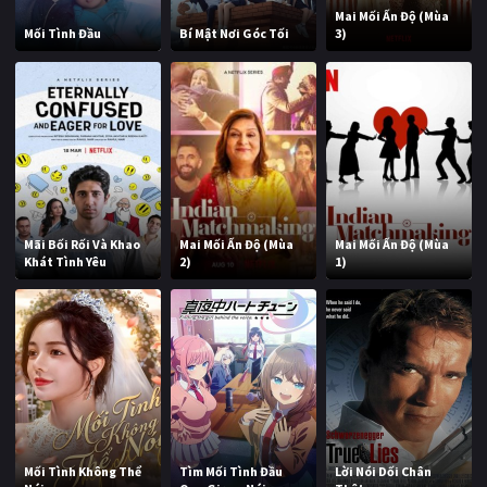
Mai Mối Ấn Độ (Mùa
Mối Tình Đầu
Bí Mật Nơi Góc Tối
3)
Mãi Bối Rối Và Khao
Mai Mối Ấn Độ (Mùa
Mai Mối Ấn Độ (Mùa
Khát Tình Yêu
2)
1)
Mối Tình Không Thể
Tìm Mối Tình Đầu
Lời Nói Dối Chân