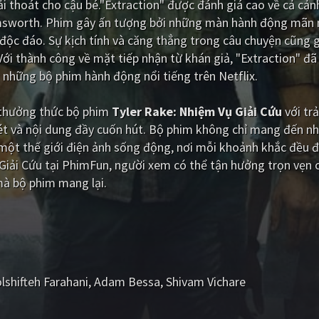
i thoát cho cậu bé."Extraction" được đánh giá cao về cả cản
emsworth. Phim gây ấn tượng bởi những màn hành động mãn 
độc đáo. Sự kịch tính và căng thẳng trong câu chuyện cũng 
Với thành công về mặt tiếp nhận từ khán giả, "Extraction" đã
 những bộ phim hành động nổi tiếng trên Netflix.
i thưởng thức bộ phim
Tyler Rake: Nhiệm Vụ Giải Cứu
với tr
ét và nội dung đầy cuốn hút. Bộ phim không chỉ mang đến nh
ột thế giới điện ảnh sống động, nơi mỗi khoảnh khắc đều đ
 Giải Cứu tại PhimFun, người xem có thể tận hưởng trọn vẹn 
mà bộ phim mang lại.
lshifteh Farahani
Adam Bessa
Shivam Vichare