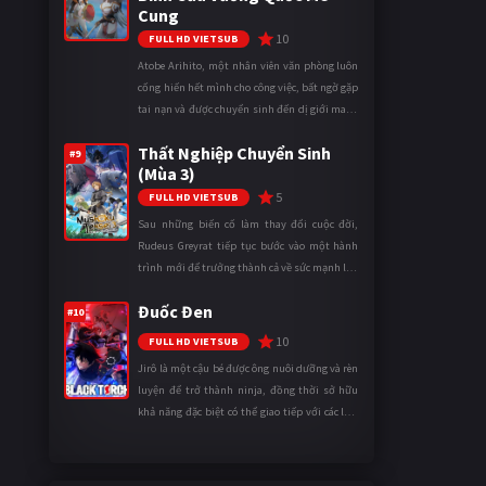
Cung
10
FULL HD VIETSUB
Atobe Arihito, một nhân viên văn phòng luôn
cống hiến hết mình cho công việc, bất ngờ gặp
tai nạn và được chuyển sinh đến dị giới mang
tên Vương quốc Mê Cung. Tại đây, anh trở
Thất Nghiệp Chuyển Sinh
thành một mạo hiểm gi ...
#9
(Mùa 3)
5
FULL HD VIETSUB
Sau những biến cố làm thay đổi cuộc đời,
Rudeus Greyrat tiếp tục bước vào một hành
trình mới để trưởng thành cả về sức mạnh lẫn
tinh thần. Khi đối mặt với những thử thách
Đuốc Đen
ngày càng khắc nghiệt, anh ...
#10
10
FULL HD VIETSUB
Jirô là một cậu bé được ông nuôi dưỡng và rèn
luyện để trở thành ninja, đồng thời sở hữu
khả năng đặc biệt có thể giao tiếp với các loài
động vật. Bị mọi người xa lánh vì sự khác biệt
của mình, cậu ...