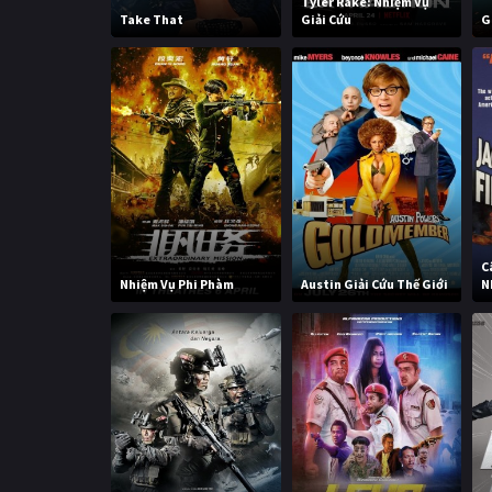
Tyler Rake: Nhiệm Vụ
Take That
Giải Cứu
G
C
Nhiệm Vụ Phi Phàm
Austin Giải Cứu Thế Giới
N