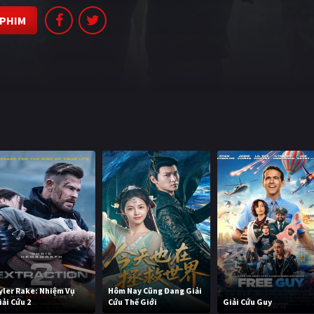
 PHIM
yler Rake: Nhiệm Vụ
Hôm Nay Cũng Đang Giải
iải Cứu 2
Cứu Thế Giới
Giải Cứu Guy