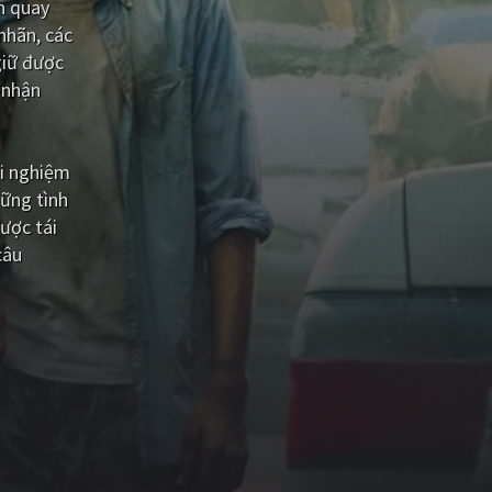
h quay
nhãn, các
giữ được
 nhận
ải nghiệm
ững tình
ược tái
câu