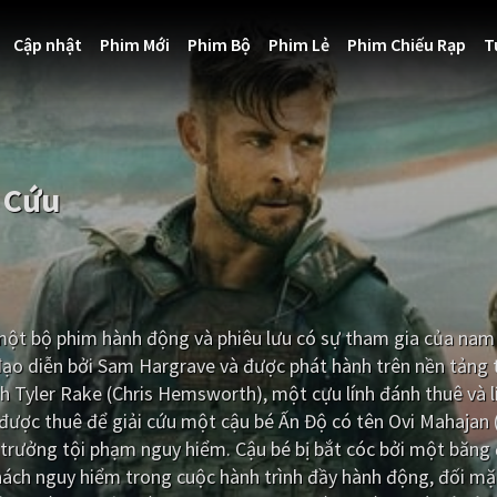
Cập nhật
Phim Mới
Phim Bộ
Phim Lẻ
Phim Chiếu Rạp
T
 Cứu
 một bộ phim hành động và phiêu lưu có sự tham gia của nam 
ạo diễn bởi Sam Hargrave và được phát hành trên nền tảng 
h Tyler Rake (Chris Hemsworth), một cựu lính đánh thuê và l
được thuê để giải cứu một cậu bé Ấn Độ có tên Ovi Mahajan 
 trưởng tội phạm nguy hiểm. Cậu bé bị bắt cóc bởi một băng
hách nguy hiểm trong cuộc hành trình đầy hành động, đối mặ