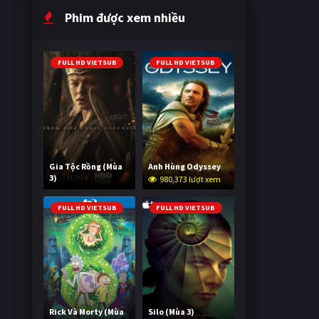
Phim được xem nhiều
FULL HD VIETSUB
FULL HD VIETSUB
Gia Tộc Rồng (Mùa
Anh Hùng Odyssey
3)
980,373 lượt xem
2,057,659 lượt xem
FULL HD VIETSUB
FULL HD VIETSUB
Rick Và Morty (Mùa
Silo (Mùa 3)