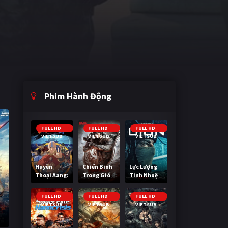
Phim Hành Động
FULL HD
FULL HD
FULL HD
VIETSUB
VIETSUB
VIETSUB
Huyền
Chiến Binh
Lực Lượng
Thoại Aang:
Trong Gió
Tinh Nhuệ
Tiết Khí Sư
Cuối Cùng
FULL HD
FULL HD
FULL HD
VIETSUB
VIETSUB
VIETSUB