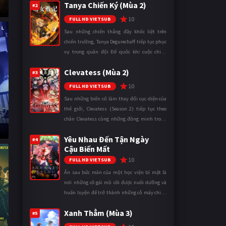
Tanya Chiến Ký (Mùa 2)
thuật để hoán đổi th ...
#2
10
FULL HD VIETSUB
Sau những chiến thắng đầy khốc liệt trên
chiến trường, Tanya Degurechaff tiếp tục phục
vụ trong quân đội Đế quốc khi cuộc chiến
ngày càng leo thang và mở rộng trên nhiều
Clevatess (Mùa 2)
mặt trận. Dù sở hữu tài năn ...
#3
10
FULL HD VIETSUB
Sau những biến cố làm thay đổi cục diện của
thế giới, Clevatess (Season 2) tiếp tục theo
chân Clevatess cùng những đồng minh trong
cuộc chiến chống lại các thế lực đang đẩy nhân
Yêu Nhau Đến Tận Ngày
loại đến bờ vực diệ ...
#4
Cậu Biến Mất
10
FULL HD VIETSUB
Ẩn sau bức màn của một học viện bí mật là
nơi những cô gái mồ côi được nuôi dưỡng và
huấn luyện để trở thành những cỗ máy chiến
đấu. Trong thế giới khắc nghiệt ấy, cái chết
Xanh Thẳm (Mùa 3)
được xem là điều hiển nh ...
#5