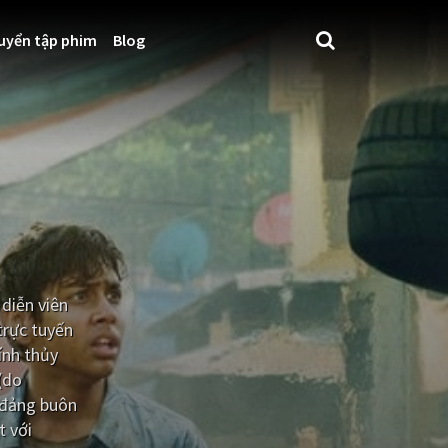
uyển tập phim
Blog
diễn viên
trực tuyến
ính thủy
(do
 đảng buôn
t với