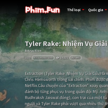
Thể loại
Quốc gia
Tyler Rake: Nhiệm Vụ Giải
Extraction
2020
14,621
FULL HD VIETSUB
ÂU - MỸ
Extraction (Tyler Rake: Nhiệm Vụ Giải Cứu) là
Chris Hemsworth trong vai chính. Phim được đ
Netflix.Câu chuyện của "Extraction" xoay quan
đánh bộ từng phục vụ trong quân đội Mỹ. Anh 
Rudhraksh Jaiswal đóng), con trai của một tù
người và Tyler Rake phải vượt qua nhiều thử t