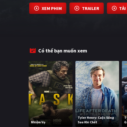
XEM PHIM
TRAILER
TẢI
Có thể bạn muốn xem
Tyler Henry: Cuộc Sống
T
Nhiệm Vụ
Sau Khi Chết
G