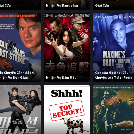
iải Cứu
Nhiệm Vụ Kandahar
Giải Cứu
âu Chuyện Cảnh Sát 4:
Con của Maxine: Câu
hiệm Vụ Đơn Giản
Nhiệm Vụ Đẫm Máu
chuyện của Tyler Perry