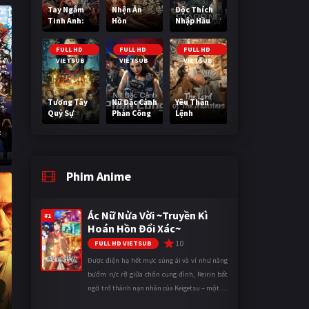
Tay Ngắm
Nhện Ăn
Độc Thích
Tinh Anh:
Hồn
Nhập Hầu
Nguy Cơ
Nano
FULL HD
FULL HD
FULL HD
VIETSUB
VIETSUB
VIETSUB
Tương Tây
Nữ Đặc Cảnh
Yêu Thần
Quỷ Sự
Phản Công
Lệnh
:
Phim Anime
Ác Nữ Nửa Vời ~Truyền Kì
#1
Hoán Hồn Đổi Xác~
10
FULL HD VIETSUB
Được điện hạ hết mực sủng ái và ví như nàng
bướm rực rỡ giữa chốn cung đình, Reirin bất
ngờ trở thành nạn nhân của Keigetsu – một kẻ
sống ký sinh trong triều đình đã sử dụng ma