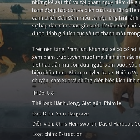
những kẻ sát thủ và tội phạm nguy hiểm để giả
hành động hấp dẫn và diễn xuất của Chris H
cảnh chiến đấu đẫm máu và hiệu ứng hình ảnh 
sự hấp dẫn của khán giả suốt từ đầu đến cuối.
được đánh giá tích cực và trở thành một trong
Trên nền tảng
PhimFun
, khán giả sẽ có cơ hộ
xem phim trực tuyến mượt mà, hình ảnh sắc n
tiết hấp dẫn mà còn đưa người xem bước vào m
hiện chân thực. Khi xem Tyler Rake: Nhiệm Vụ
chuyện, cảm xúc và những diễn biến kịch tính 
IMDb:
6.8
Thể loại:
Hành động
Giật gân
Phim lẻ
Đạo Diễn:
Sam Hargrave
Diễn viên:
Chris Hemsworth
David Harbour
Go
Loạt phim:
Extraction