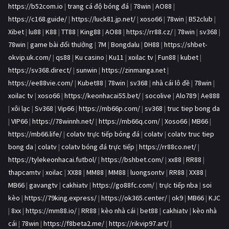
https://b52com.io
|
trang cá độ bóng đá
|
78win
|
AO88
|
https://c168.guide/
|
https://luck81.jp.net/
|
xoso66
|
78win
|
B52club
|
Xibet
|
lu88
|
K88
|
TT88
|
King88
|
AO88
|
https://rr88.cz/
|
78win
|
sv368
|
78win
|
game bài đổi thưởng
|
7M
|
Bongdalu
|
DH88
|
https://shbet-
okvip.uk.com/
|
qs88
|
Ku casino
|
Ku11
|
xoilac tv
|
Fun88
|
kubet
|
https://sv368.direct/
|
sunwin
|
https://zinmanga.net
|
https://ee88vie.com/
|
Kubet88
|
78win
|
sv368
|
nhà cái lô đề
|
78win
|
xoilac tv
|
xoso66
|
https://keonhacai55.bet/
|
socolive
|
Alo789
|
Ae888
|
xôi lạc
|
Sv368
|
Vip66
|
https://mb66p.com/
|
sv368
|
truc tiep bong da
|
VIP66
|
https://78winnh.net/
|
https://mb66q.com/
|
Xoso66
|
MB66
|
https://mb66.life/
|
colatv trực tiếp bóng đá
|
colatv
|
colatv truc tiep
bong da
|
colatv
|
colatv bóng đá trực tiếp
|
https://rr88co.net/
|
https://tylekeonhacai.futbol/
|
https://bshbet.com/
|
xx88
|
RR88
|
thapcamtv
|
xoilac
|
XX88
|
MM88
|
MM88
|
luongsontv
|
RR88
|
XX88
|
MB66
|
gavangtv
|
cakhiatv
|
https://go88fc.com/
|
trực tiếp nba
|
soi
kèo
|
https://79king.express/
|
https://ok365.center/
|
ok9
|
MB66
|
KJC
|
8xx
|
https://mm88.io/
|
RR88
|
kèo nhà cái
|
bet88
|
cakhiatv
|
kèo nhà
cái
|
78win
|
https://f8beta2.me/
|
https://rikvip97.art/
|