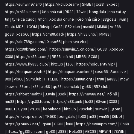
https://sunwin97.art/
|
https://kclub.team/
|
SHBET
|
xx88
|
8kbet
|
https://rr88.se.net/
|
kèo nhà cái
|
RR88
|
78win
|
bongdalu
|
nha cai uy
tin
|
ty le ca cuoc
|
7mcn
|
Xóc đĩa online
|
Kèo nhà cái 5
|
88goals
|
iwin
|
Tài xỉu MD5
|
1GOM
|
Rikvip
|
Go88
|
B52 club
|
max88
|
MM88
|
Ae888
|
go88
|
xoso66
|
https://cm88.dad/
|
https://hi88.uno/
|
MM88
|
https://alo789ga.com/
|
Xoso66
|
phim sex vlxx
|
https://xx88brand.com/
|
https://sunwin19.cn.com/
|
GG88
|
Xoso66
|
XX88
|
https://rr88it.com/
|
RR88
|
nổ hũ
|
MB66
|
SC88
|
https://www.fly888.club/
|
hitclub
|
f168
|
https://hoiquantv.vip/
|
https://hoiquantv.site/
|
https://hoiquantv.online/
|
xoso66
|
Socolive
|
8XX
|
Vip66
|
SumClub
|
HITCLUB
|
https://uu88n.org/
|
tr88
|
ae888
|
mcw
|
kuwin
|
88bet
|
x88
|
ao88
|
qq88
|
sumclub
|
go88
|
B52 club
|
https://shbet.health/
|
33win
|
99ok
|
https://vnew88.net/
|
nổ hũ
|
mu88
|
https://qs88.team/
|
https://hi88.pink
|
hz88
|
68win
|
XX88
|
8XBET
|
Uy88
|
VN168
|
keonhacai
|
hitclub
|
789club
|
sunwin
|
1gom
|
https://rikvippro.me/
|
TK688
|
bongdalu
|
fb88
|
m88
|
win55
|
86bet
|
https://go88v2.net/
|
qs88
|
GG88
|
lv88
|
https://new88pm.com/
|
On68
|
https://gg88fun.com
|
go88
|
U888
|
Hello88
|
ABC88
|
VIPWIN
|
78WIN
|