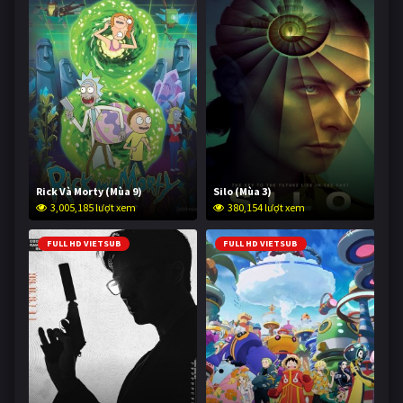
Rick Và Morty (Mùa 9)
Silo (Mùa 3)
3,005,185 lượt xem
380,154 lượt xem
FULL HD VIETSUB
FULL HD VIETSUB