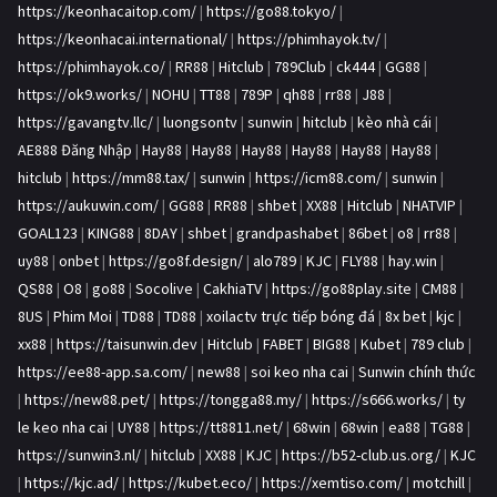
https://keonhacaitop.com/
|
https://go88.tokyo/
|
https://keonhacai.international/
|
https://phimhayok.tv/
|
https://phimhayok.co/
|
RR88
|
Hitclub
|
789Club
|
ck444
|
GG88
|
https://ok9.works/
|
NOHU
|
TT88
|
789P
|
qh88
|
rr88
|
J88
|
https://gavangtv.llc/
|
luongsontv
|
sunwin
|
hitclub
|
kèo nhà cái
|
AE888 Đăng Nhập
|
Hay88
|
Hay88
|
Hay88
|
Hay88
|
Hay88
|
Hay88
|
hitclub
|
https://mm88.tax/
|
sunwin
|
https://icm88.com/
|
sunwin
|
https://aukuwin.com/
|
GG88
|
RR88
|
shbet
|
XX88
|
Hitclub
|
NHATVIP
|
GOAL123
|
KING88
|
8DAY
|
shbet
|
grandpashabet
|
86bet
|
o8
|
rr88
|
uy88
|
onbet
|
https://go8f.design/
|
alo789
|
KJC
|
FLY88
|
hay.win
|
QS88
|
O8
|
go88
|
Socolive
|
CakhiaTV
|
https://go88play.site
|
CM88
|
8US
|
Phim Moi
|
TD88
|
TD88
|
xoilactv trực tiếp bóng đá
|
8x bet
|
kjc
|
xx88
|
https://taisunwin.dev
|
Hitclub
|
FABET
|
BIG88
|
Kubet
|
789 club
|
https://ee88-app.sa.com/
|
new88
|
soi keo nha cai
|
Sunwin chính thức
|
https://new88.pet/
|
https://tongga88.my/
|
https://s666.works/
|
ty
le keo nha cai
|
UY88
|
https://tt8811.net/
|
68win
|
68win
|
ea88
|
TG88
|
https://sunwin3.nl/
|
hitclub
|
XX88
|
KJC
|
https://b52-club.us.org/
|
KJC
|
https://kjc.ad/
|
https://kubet.eco/
|
https://xemtiso.com/
|
motchill
|