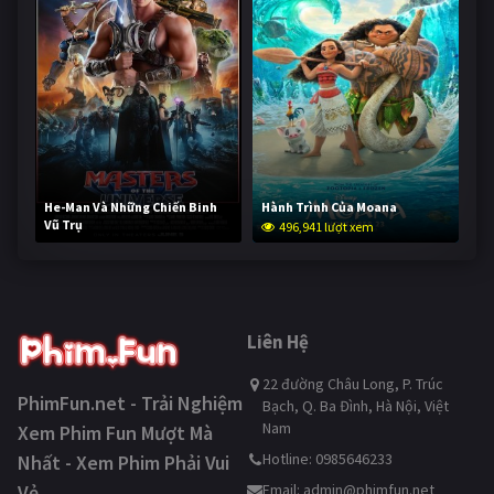
He-Man Và Những Chiến Binh
Hành Trình Của Moana
Vũ Trụ
496,941 lượt xem
246,099 lượt xem
Liên Hệ
22 đường Châu Long, P. Trúc
PhimFun.net - Trải Nghiệm
Bạch, Q. Ba Đình, Hà Nội, Việt
Nam
Xem Phim Fun Mượt Mà
Hotline: 0985646233
Nhất - Xem Phim Phải Vui
Vẻ
Email:
admin@phimfun.net