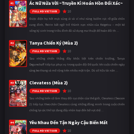
Ác Nữ Nửa Vời ~Truyền Kì Hoán Hồn Đổi Xác~
#1
10
FULL HD VIETSUB
Được điện hạ hết mực sủng ái và ví như nàng bướm rực rỡ giữa chốn
cung đình, Reirin bất ngờ trở thành nạn nhân của Keigetsu – một kẻ
sống ký sinh trong triều đình đã sử dụng ma thuật để hoán đổi th ...
Tanya Chiến Ký (Mùa 2)
#2
10
FULL HD VIETSUB
Sau những chiến thắng đầy khốc liệt trên chiến trường, Tanya
Degurechaff tiếp tục phục vụ trong quân đội Đế quốc khi cuộc chiến ngày
càng leo thang và mở rộng trên nhiều mặt trận. Dù sở hữu tài năn ...
Clevatess (Mùa 2)
#3
10
FULL HD VIETSUB
Sau những biến cố làm thay đổi cục diện của thế giới, Clevatess (Season
2) tiếp tục theo chân Clevatess cùng những đồng minh trong cuộc chiến
chống lại các thế lực đang đẩy nhân loại đến bờ vực diệ ...
Yêu Nhau Đến Tận Ngày Cậu Biến Mất
#4
10
FULL HD VIETSUB