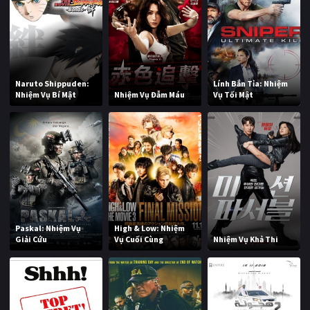
Naruto Shippuden:
Lính Bắn Tỉa: Nhiệm
Nhiệm Vụ Bí Mật
Nhiệm Vụ Đẫm Máu
Vụ Tối Mật
Paskal: Nhiệm Vụ
High & Low: Nhiệm
Giải Cứu
Vụ Cuối Cùng
Nhiệm Vụ Khả Thi