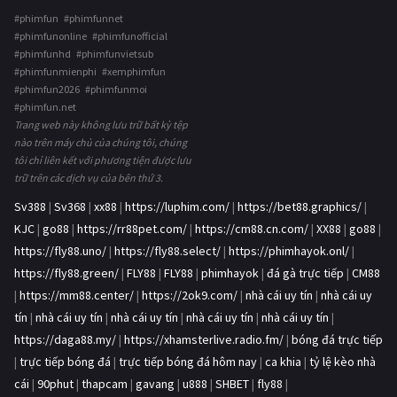
#phimfun #phimfunnet
#phimfunonline #phimfunofficial
#phimfunhd #phimfunvietsub
#phimfunmienphi #xemphimfun
#phimfun2026 #phimfunmoi
#phimfun.net
Trang web này không lưu trữ bất kỳ tệp
nào trên máy chủ của chúng tôi, chúng
tôi chỉ liên kết với phương tiện được lưu
trữ trên các dịch vụ của bên thứ 3.
Sv388
|
Sv368
|
xx88
|
https://luphim.com/
|
https://bet88.graphics/
|
KJC
|
go88
|
https://rr88pet.com/
|
https://cm88.cn.com/
|
XX88
|
go88
|
https://fly88.uno/
|
https://fly88.select/
|
https://phimhayok.onl/
|
https://fly88.green/
|
FLY88
|
FLY88
|
phimhayok
|
đá gà trực tiếp
|
CM88
|
https://mm88.center/
|
https://2ok9.com/
|
nhà cái uy tín
|
nhà cái uy
tín
|
nhà cái uy tín
|
nhà cái uy tín
|
nhà cái uy tín
|
nhà cái uy tín
|
https://daga88.my/
|
https://xhamsterlive.radio.fm/
|
bóng đá trực tiếp
|
trực tiếp bóng đá
|
trực tiếp bóng đá hôm nay
|
ca khia
|
tỷ lệ kèo nhà
cái
|
90phut
|
thapcam
|
gavang
|
u888
|
SHBET
|
fly88
|