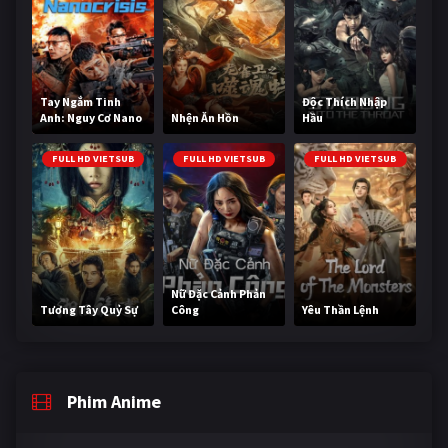
Tay Ngắm Tinh
Độc Thích Nhập
Anh: Nguy Cơ Nano
Nhện Ăn Hồn
Hầu
FULL HD VIETSUB
FULL HD VIETSUB
FULL HD VIETSUB
Nữ Đặc Cảnh Phản
Tương Tây Quỷ Sự
Công
Yêu Thần Lệnh
Phim Anime