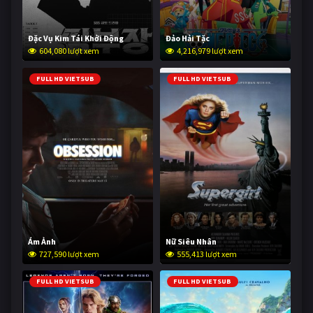
Đặc Vụ Kim Tái Khởi Động
Đảo Hải Tặc
604,080 lượt xem
4,216,979 lượt xem
FULL HD VIETSUB
FULL HD VIETSUB
Ám Ảnh
Nữ Siêu Nhân
727,590 lượt xem
555,413 lượt xem
FULL HD VIETSUB
FULL HD VIETSUB