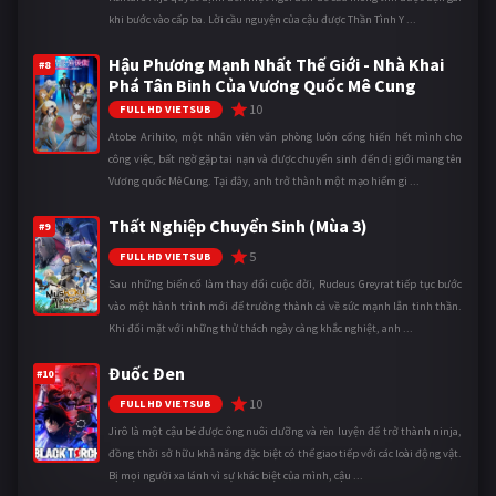
khi bước vào cấp ba. Lời cầu nguyện của cậu được Thần Tình Y ...
Hậu Phương Mạnh Nhất Thế Giới - Nhà Khai
#8
Phá Tân Binh Của Vương Quốc Mê Cung
10
FULL HD VIETSUB
Atobe Arihito, một nhân viên văn phòng luôn cống hiến hết mình cho
công việc, bất ngờ gặp tai nạn và được chuyển sinh đến dị giới mang tên
Vương quốc Mê Cung. Tại đây, anh trở thành một mạo hiểm gi ...
Thất Nghiệp Chuyển Sinh (Mùa 3)
#9
5
FULL HD VIETSUB
Sau những biến cố làm thay đổi cuộc đời, Rudeus Greyrat tiếp tục bước
vào một hành trình mới để trưởng thành cả về sức mạnh lẫn tinh thần.
Khi đối mặt với những thử thách ngày càng khắc nghiệt, anh ...
Đuốc Đen
#10
10
FULL HD VIETSUB
Jirô là một cậu bé được ông nuôi dưỡng và rèn luyện để trở thành ninja,
đồng thời sở hữu khả năng đặc biệt có thể giao tiếp với các loài động vật.
Bị mọi người xa lánh vì sự khác biệt của mình, cậu ...