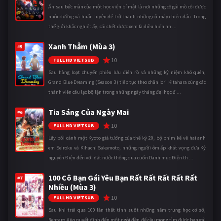
Ẩn sau bức màn của một học viện bí mật là nơi những cô gái mồ côi được
nuôi dưỡng và huấn luyện để trở thành những cỗ máy chiến đấu. Trong
thế giới khắc nghiệt ấy, cái chết được xem là điều hiển nh ...
Xanh Thẳm (Mùa 3)
#5
10
FULL HD VIETSUB
Sau hàng loạt chuyến phiêu lưu điên rồ và những kỷ niệm khó quên,
Grand Blue Dreaming (Season 3) tiếp tục theo chân Iori Kitahara cùng các
thành viên câu lạc bộ lặn trong những ngày tháng đại học đ ...
Tia Sáng Của Ngày Mai
#6
10
FULL HD VIETSUB
Lấy bối cảnh một Kyoto giả tưởng của thế kỷ 20, bộ phim kể về hai anh
em Seiroku và Kihachi Sakamoto, những người ôm ấp khát vọng đưa Kỷ
nguyên Điện đến với đất nước thông qua cuốn Danh mục Điện th ...
100 Cô Bạn Gái Yêu Bạn Rất Rất Rất Rất Rất
#7
Nhiều (Mùa 3)
10
FULL HD VIETSUB
Sau khi trải qua 100 lần thất tình suốt những năm trung học cơ sở,
Rentaro Aijo quyết định đến một ngôi đền để cầu mong tìm được bạn gái