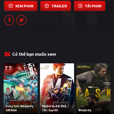
PHIM MỚI
XEM PHIM
TRAILER
TẢI PHIM
PHIM BỘ
PHIM LẺ
PHIM CHIẾU RẠP
TUYỂN TẬP PHIM
Có thể bạn muốn xem
BLOG
Fairy Tail: Nhiệm Vụ
Nhiệm Vụ Bất Khả
100 Năm
Thi: Sụp Đổ
Nhiệm Vụ