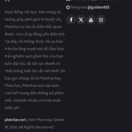
Telegram:
@golden885
Hoạt động với mục tiêu mang lại
những giây phút giải trí tuyệt vời,
PhimFun tự hào là điểm đến quen
thuộc của cộng đồng yêu điện ảnh.
Tại đây, hệ thống được tối ưu hóa
trên hạ tầng mạnh mẽ để đảm bảo
trải nghiệm xem phim fun của bạn
luôn đạt tốc độ tải cực nhanh và
chất lượng hiển thị sắc nét nhất. Dù
bạn gọi chúng tôi là PhimFun hay
Phim Fun, PhimFun.net vẫn luôn
cam kết mang đến những bộ phim
mới, vietsub chuẩn và hoàn toàn
miễn phí.
phimfun.net
| Xem Phim Hay Online
© 2026. All Rights Reserved