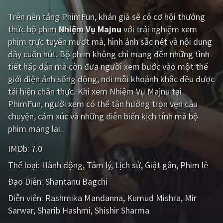
Trên nền tảng
PhimFun
, khán giả sẽ có cơ hội thưởng
Giật gân
Gia đình
thức bộ phim
Nhiệm Vụ Majnu
với trải nghiệm xem
Bí ẩn
Lịch sử
phim trực tuyến mượt mà, hình ảnh sắc nét và nội dung
đầy cuốn hút. Bộ phim không chỉ mang đến những tình
Viễn Tây
Tiểu sử
tiết hấp dẫn mà còn đưa người xem bước vào một thế
GameShow
DramaTV
giới điện ảnh sống động, nơi mỗi khoảnh khắc đều được
tái hiện chân thực. Khi xem Nhiệm Vụ Majnu tại
QUỐC GIA
PhimFun, người xem có thể tận hưởng trọn vẹn câu
chuyện, cảm xúc và những diễn biến kịch tính mà bộ
Âu - Mỹ
Trung Quốc - Hồng Kông
phim mang lại.
Hàn Quốc
Nhật Bản
IMDb:
7.0
Thể loại:
Hành động
Tâm lý
Lịch sử
Giật gân
Phim lẻ
Ấn Độ
Việt Nam
Đạo Diễn:
Shantanu Bagchi
Tổng hợp
Diễn viên:
Rashmika Mandanna
Kumud Mishra
Mir
Sarwar
Sharib Hashmi
Shishir Sharma
CẬP NHẬT