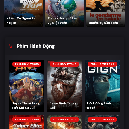
Nhiệm Vụ Ngoài Kế
Tom và Jerry: Nhiệm
Hoạch
Vụ Điệp Viên
Nhiệm Vụ Đầu Tiên
Phim Hành Động
FULL HD VIETSUB
FULL HD VIETSUB
FULL HD VIETSUB
Huyền Thoại Aang:
Chiến Binh Trong
Lực Lượng Tinh
Tiết Khí Sư Cuối
Gió
Nhuệ
Cùng
FULL HD VIETSUB
FULL HD VIETSUB
FULL HD VIETSUB