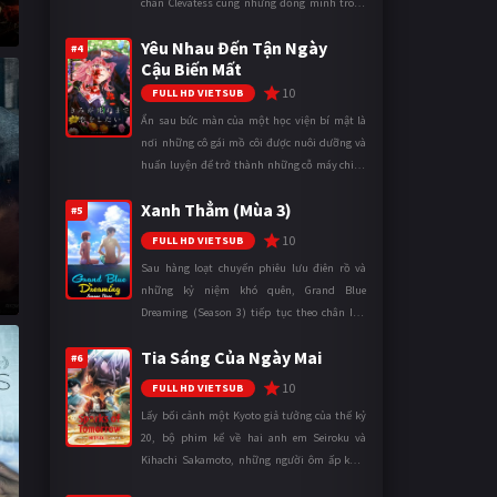
chân Clevatess cùng những đồng minh trong
cuộc chiến chống lại các thế lực đang đẩy nhân
Yêu Nhau Đến Tận Ngày
loại đến bờ vực diệ ...
#4
Cậu Biến Mất
10
FULL HD VIETSUB
Ẩn sau bức màn của một học viện bí mật là
nơi những cô gái mồ côi được nuôi dưỡng và
huấn luyện để trở thành những cỗ máy chiến
đấu. Trong thế giới khắc nghiệt ấy, cái chết
Xanh Thẳm (Mùa 3)
được xem là điều hiển nh ...
#5
10
FULL HD VIETSUB
Sau hàng loạt chuyến phiêu lưu điên rồ và
những kỷ niệm khó quên, Grand Blue
Dreaming (Season 3) tiếp tục theo chân Iori
Kitahara cùng các thành viên câu lạc bộ lặn
Tia Sáng Của Ngày Mai
trong những ngày tháng đại học đ ...
#6
10
FULL HD VIETSUB
Lấy bối cảnh một Kyoto giả tưởng của thế kỷ
20, bộ phim kể về hai anh em Seiroku và
Kihachi Sakamoto, những người ôm ấp khát
vọng đưa Kỷ nguyên Điện đến với đất nước