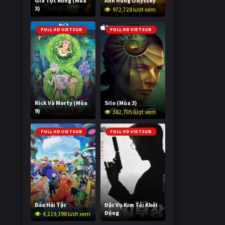
Gia Tộc Rồng (Mùa
Anh Hùng Odyssey
3)
972,728 lượt xem
2,039,614 lượt xem
FULL HD VIETSUB
FULL HD VIETSUB
Rick Và Morty (Mùa
Silo (Mùa 3)
9)
382,705 lượt xem
3,006,286 lượt xem
FULL HD VIETSUB
FULL HD VIETSUB
Đảo Hải Tặc
Đặc Vụ Kim Tái Khởi
Động
4,219,398 lượt xem
605,145 lượt xem