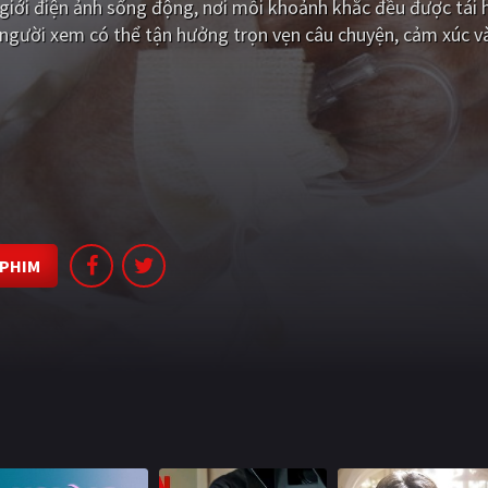
iới điện ảnh sống động, nơi mỗi khoảnh khắc đều được tái 
 người xem có thể tận hưởng trọn vẹn câu chuyện, cảm xúc 
 PHIM