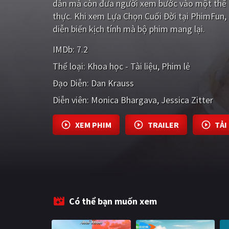
dẫn mà còn đưa người xem bước vào một thế g
thực. Khi xem Lựa Chọn Cuối Đời tại PhimFun,
diễn biến kịch tính mà bộ phim mang lại.
IMDb:
7.2
Thể loại:
Khoa học - Tài liệu
Phim lẻ
Đạo Diễn:
Dan Krauss
Diễn viên:
Monica Bhargava
Jessica Zitter
XEM PHIM
TRAILER
TẢI
Có thể bạn muốn xem