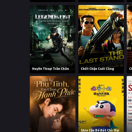
Huyền Thoại Trần Chân
Chốt Chặn Cuối Cùng
C
Shin Cậu Bé Bút Chì: Đại