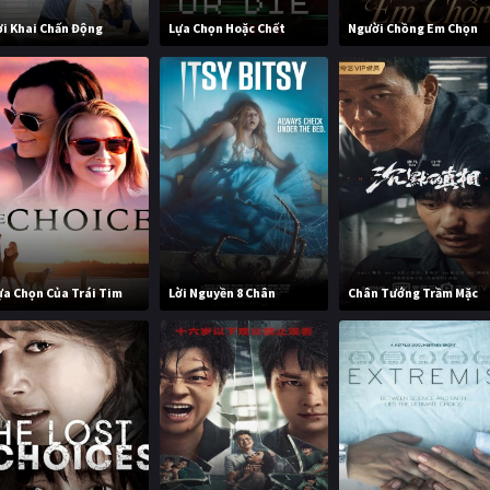
ời Khai Chấn Động
Lựa Chọn Hoặc Chết
Người Chồng Em Chọn
ựa Chọn Của Trái Tim
Lời Nguyền 8 Chân
Chân Tướng Trầm Mặc