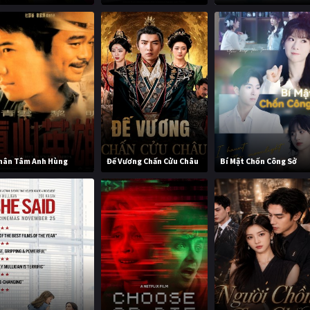
hân Tâm Anh Hùng
Đế Vương Chấn Cửu Châu
Bí Mật Chốn Công Sở