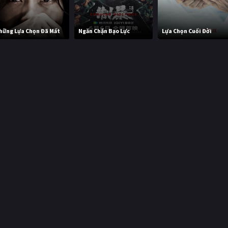
hững Lựa Chọn Đã Mất
Ngăn Chặn Bạo Lực
Lựa Chọn Cuối Đời