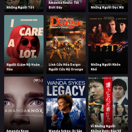
Amanda Seals: Tôi
Những Người Tốt
Biết Đấy
Những Người Đọc Mã
Người Giám Hộ Hoàn
Lính Cứu Hỏa Daigo:
Những Người Khốn
Hảo
Người Cứu Hộ Orange
Khổ
Vì Những Người
Amanda Knox
Wanda Sykes: Di Sản
Không Được Bảo Vệ