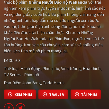
thức bộ phim
Những Người Bảo Hộ Wakanda
với trải
nghiệm xem phim trực tuyến mượt mà, hình ảnh sắc nét
Giật gân
Gia đình
và nội dung đầy cuốn hút. Bộ phim không chỉ mang đến
Bí ẩn
Lịch sử
những tình tiết hấp dẫn mà còn đưa người xem bước
vào một thế giới điện ảnh sống động, nơi mỗi khoảnh
Viễn Tây
Tiểu sử
khắc đều được tái hiện chân thực. Khi xem Những
GameShow
DramaTV
Người Bảo Hộ Wakanda tại PhimFun, người xem có thể
tận hưởng trọn vẹn câu chuyện, cảm xúc và những diễn
QUỐC GIA
biến kịch tính mà bộ phim mang lại.
IMDb:
6.3
Âu - Mỹ
Trung Quốc - Hồng Kông
Thể loại:
Hành động
Phiêu lưu
Viễn tưởng
Hoạt hình
Hàn Quốc
Nhật Bản
TV Series - Phim bộ
Ấn Độ
Việt Nam
Đạo Diễn:
John Fang
Todd Harris
Tổng hợp
XEM PHIM
TRAILER
TẢI PHIM
CẬP NHẬT