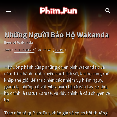
THỂ LOẠI
Những Người Bảo Hộ Wakanda
Thần thoại - Cổ trang
Hành động
Eyes of Wakanda
2025
37,940
FULL HD VIETSUB
ÂU - MỸ
Tâm lý
Chiến tranh
Võ thuật - Kiếm hiệp
Nhạc kịch
Hãy đồng hành cùng những chiến binh Wakanda quả
cảm trên hành trình xuyên suốt lịch sử, khi họ rong ruổi
Kinh dị
Tội phạm - Hình sự
khắp thế giới để thực hiện các nhiệm vụ hiểm nguy,
Phiêu lưu
Hài hước
giành lại những cổ vật Vibranium bị rơi vào tay kẻ thù,
họ chính là Hatut Zaraze, và đây chính là câu chuyện về
Viễn tưởng
Khoa học - Tài liệu
họ.
Hoạt hình
Thể thao
Trên nền tảng
PhimFun
, khán giả sẽ có cơ hội thưởng
Tình cảm - Lãng mạn
Kỳ ảo