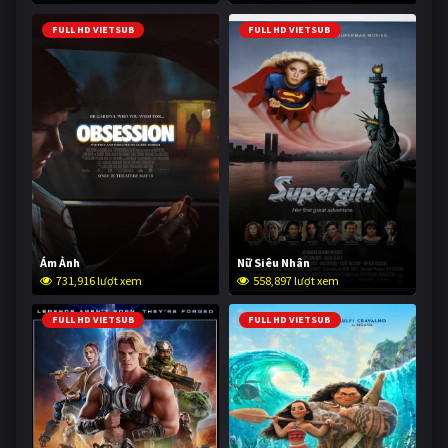
FULL HD VIETSUB
FULL HD VIETSUB
Ám Ảnh
Nữ Siêu Nhân
731,916 lượt xem
558,897 lượt xem
FULL HD VIETSUB
FULL HD VIETSUB