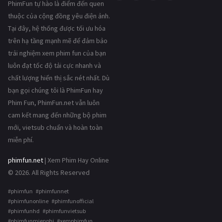
PhimFun tự hào là điểm đến quen
thuộc của cộng đồng yêu điện ảnh.
Tại đây, hệ thống được tối ưu hóa
trên hạ tầng mạnh mẽ để đảm bảo
trải nghiệm xem phim fun của bạn
luôn đạt tốc độ tải cực nhanh và
chất lượng hiển thị sắc nét nhất. Dù
bạn gọi chúng tôi là PhimFun hay
Phim Fun, PhimFun.net vẫn luôn
cam kết mang đến những bộ phim
mới, vietsub chuẩn và hoàn toàn
miễn phí.
phimfun.net
| Xem Phim Hay Online
© 2026. All Rights Reserved
#phimfun #phimfunnet
#phimfunonline #phimfunofficial
#phimfunhd #phimfunvietsub
#phimfunmienphi #xemphimfun