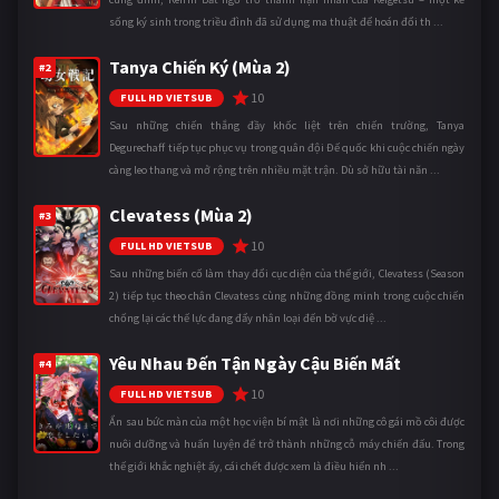
sống ký sinh trong triều đình đã sử dụng ma thuật để hoán đổi th ...
Tanya Chiến Ký (Mùa 2)
#2
10
FULL HD VIETSUB
Sau những chiến thắng đầy khốc liệt trên chiến trường, Tanya
Degurechaff tiếp tục phục vụ trong quân đội Đế quốc khi cuộc chiến ngày
càng leo thang và mở rộng trên nhiều mặt trận. Dù sở hữu tài năn ...
Clevatess (Mùa 2)
#3
10
FULL HD VIETSUB
Sau những biến cố làm thay đổi cục diện của thế giới, Clevatess (Season
2) tiếp tục theo chân Clevatess cùng những đồng minh trong cuộc chiến
chống lại các thế lực đang đẩy nhân loại đến bờ vực diệ ...
Yêu Nhau Đến Tận Ngày Cậu Biến Mất
#4
10
FULL HD VIETSUB
Ẩn sau bức màn của một học viện bí mật là nơi những cô gái mồ côi được
nuôi dưỡng và huấn luyện để trở thành những cỗ máy chiến đấu. Trong
thế giới khắc nghiệt ấy, cái chết được xem là điều hiển nh ...