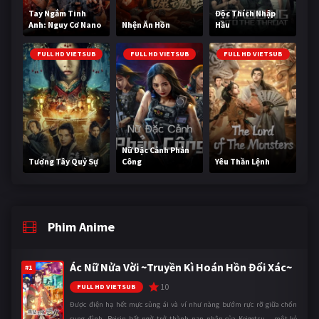
Tay Ngắm Tinh
Độc Thích Nhập
Anh: Nguy Cơ Nano
Nhện Ăn Hồn
Hầu
FULL HD VIETSUB
FULL HD VIETSUB
FULL HD VIETSUB
Nữ Đặc Cảnh Phản
Tương Tây Quỷ Sự
Công
Yêu Thần Lệnh
Phim Anime
Ác Nữ Nửa Vời ~Truyền Kì Hoán Hồn Đổi Xác~
#1
10
FULL HD VIETSUB
Được điện hạ hết mực sủng ái và ví như nàng bướm rực rỡ giữa chốn
cung đình, Reirin bất ngờ trở thành nạn nhân của Keigetsu – một kẻ