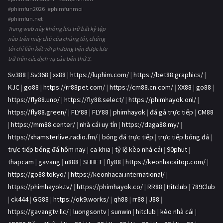
#phimfun2026 #phimfunmoi
#phimfun.net
Trang web này không lưu trữ bất kỳ tệp
nào trên máy chủ của chúng tôi, chúng
tôi chỉ liên kết với phương tiện được lưu
trữ trên các dịch vụ của bên thứ 3.
Sv388
|
Sv368
|
xx88
|
https://luphim.com/
|
https://bet88.graphics/
|
KJC
|
go88
|
https://rr88pet.com/
|
https://cm88.cn.com/
|
XX88
|
go88
|
https://fly88.uno/
|
https://fly88.select/
|
https://phimhayok.onl/
|
https://fly88.green/
|
FLY88
|
FLY88
|
phimhayok
|
đá gà trực tiếp
|
CM88
|
https://mm88.center/
|
nhà cái uy tín
|
https://daga88.my/
|
https://xhamsterlive.radio.fm/
|
bóng đá trực tiếp
|
trực tiếp bóng đá
|
trực tiếp bóng đá hôm nay
|
ca khia
|
tỷ lệ kèo nhà cái
|
90phut
|
thapcam
|
gavang
|
u888
|
SHBET
|
fly88
|
https://keonhacaitop.com/
|
https://go88.tokyo/
|
https://keonhacai.international/
|
https://phimhayok.tv/
|
https://phimhayok.co/
|
RR88
|
Hitclub
|
789Club
|
ck444
|
GG88
|
https://ok9.works/
|
qh88
|
rr88
|
J88
|
https://gavangtv.llc/
|
luongsontv
|
sunwin
|
hitclub
|
kèo nhà cái
|