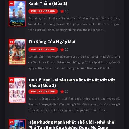
Xanh Thẳm (Mùa 3)
#5
10
FULL HD VIETSUB
Sau hàng loạt chuyến phiêu lưu điên rồ và những kỷ niệm khó quên,
Grand Blue Dreaming (Season 3) tiếp tục theo chân Iori Kitahara cùng các
thành viên câu lạc bộ lặn trong những ngày tháng đại học đ ...
Tia Sáng Của Ngày Mai
#6
10
FULL HD VIETSUB
Lấy bối cảnh một Kyoto giả tưởng của thế kỷ 20, bộ phim kể về hai anh
em Seiroku và Kihachi Sakamoto, những người ôm ấp khát vọng đưa Kỷ
nguyên Điện đến với đất nước thông qua cuốn Danh mục Điện th ...
100 Cô Bạn Gái Yêu Bạn Rất Rất Rất Rất Rất
#7
Nhiều (Mùa 3)
10
FULL HD VIETSUB
Sau khi trải qua 100 lần thất tình suốt những năm trung học cơ sở,
Rentaro Aijo quyết định đến một ngôi đền để cầu mong tìm được bạn gái
khi bước vào cấp ba. Lời cầu nguyện của cậu được Thần Tình Y ...
Hậu Phương Mạnh Nhất Thế Giới - Nhà Khai
#8
Phá Tân Binh Của Vương Quốc Mê Cung