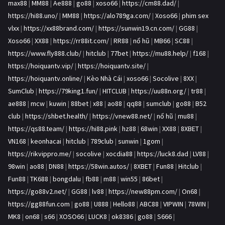
max88
|
MM88
|
Ae888
|
go88
|
xoso66
|
https://cm88.dad/
|
https://hi88.uno/
|
MM88
|
https://alo789ga.com/
|
Xoso66
|
phim sex
vlxx
|
https://xx88brand.com/
|
https://sunwin19.cn.com/
|
GG88
|
Xoso66
|
XX88
|
https://rr88it.com/
|
RR88
|
nổ hũ
|
MB66
|
SC88
|
https://www.fly888.club/
|
hitclub
|
77bet
|
https://mu88.help/
|
f168
|
https://hoiquantv.vip/
|
https://hoiquantv.site/
|
https://hoiquantv.online/
|
Kèo Nhà Cái
|
xoso66
|
Socolive
|
8XX
|
SumClub
|
https://79king1.fun/
|
HITCLUB
|
https://uu88n.org/
|
tr88
|
ae888
|
mcw
|
kuwin
|
88bet
|
x88
|
ao88
|
qq88
|
sumclub
|
go88
|
B52
club
|
https://shbet.health/
|
https://vnew88.net/
|
nổ hũ
|
mu88
|
https://qs88.team/
|
https://hi88.pink
|
hz88
|
68win
|
XX88
|
8XBET
|
VN168
|
keonhacai
|
hitclub
|
789club
|
sunwin
|
1gom
|
https://rikvippro.me/
|
socolive
|
xocdia88
|
https://luck8.dad
|
LV88
|
98win
|
ao88
|
DN88
|
https://58win.autos/
|
8XBET
|
Fun88
|
Hitclub
|
Fun88
|
TK688
|
bongdalu
|
fb88
|
m88
|
win55
|
86bet
|
https://go88v2.net/
|
GG88
|
lv88
|
https://new88pm.com/
|
On68
|
https://gg88fun.com
|
go88
|
U888
|
Hello88
|
ABC88
|
VIPWIN
|
78WIN
|
MK8
|
on68
|
s66
|
XOSO66
|
LUCK8
|
ok8386
|
go88
|
S666
|