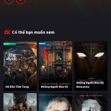
PHIM MỚI
PHIM BỘ
PHIM LẺ
Có thể bạn muốn xem
PHIM CHIẾU RẠP
TUYỂN TẬP PHIM
BLOG
Những Người Bảo Hộ
Hộ Bảo Tầm Tung
Những Người Bảo Vệ
Wakanda