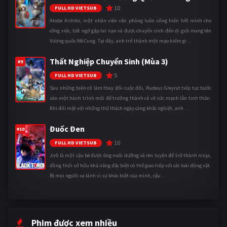
10
FULL HD VIETSUB
Atobe Arihito, một nhân viên văn phòng luôn cống hiến hết mình cho
công việc, bất ngờ gặp tai nạn và được chuyển sinh đến dị giới mang tên
Vương quốc Mê Cung. Tại đây, anh trở thành một mạo hiểm gi ...
Thất Nghiệp Chuyển Sinh (Mùa 3)
#9
5
FULL HD VIETSUB
Sau những biến cố làm thay đổi cuộc đời, Rudeus Greyrat tiếp tục bước
vào một hành trình mới để trưởng thành cả về sức mạnh lẫn tinh thần.
Khi đối mặt với những thử thách ngày càng khắc nghiệt, anh ...
Đuốc Đen
#10
10
FULL HD VIETSUB
Jirô là một cậu bé được ông nuôi dưỡng và rèn luyện để trở thành ninja,
đồng thời sở hữu khả năng đặc biệt có thể giao tiếp với các loài động vật.
Bị mọi người xa lánh vì sự khác biệt của mình, cậu ...
Phim được xem nhiều