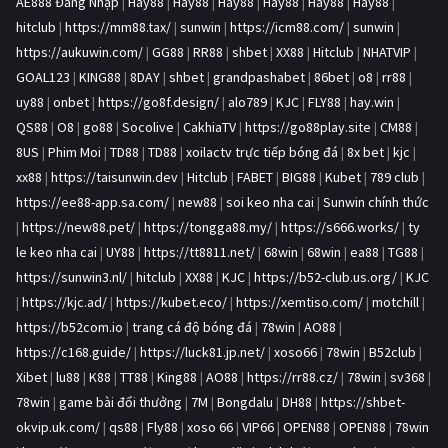
AE888 Đăng Nhập
|
Hay88
|
Hay88
|
Hay88
|
Hay88
|
Hay88
|
Hay88
|
hitclub
|
https://mm88.tax/
|
sunwin
|
https://icm88.com/
|
sunwin
|
https://aukuwin.com/
|
GG88
|
RR88
|
shbet
|
XX88
|
Hitclub
|
NHATVIP
|
GOAL123
|
KING88
|
8DAY
|
shbet
|
grandpashabet
|
86bet
|
o8
|
rr88
|
uy88
|
onbet
|
https://go8f.design/
|
alo789
|
KJC
|
FLY88
|
hay.win
|
QS88
|
O8
|
go88
|
Socolive
|
CakhiaTV
|
https://go88play.site
|
CM88
|
8US
|
Phim Moi
|
TD88
|
TD88
|
xoilactv trực tiếp bóng đá
|
8x bet
|
kjc
|
xx88
|
https://taisunwin.dev
|
Hitclub
|
FABET
|
BIG88
|
Kubet
|
789 club
|
https://ee88-app.sa.com/
|
new88
|
soi keo nha cai
|
Sunwin chính thức
|
https://new88.pet/
|
https://tongga88.my/
|
https://s666.works/
|
ty
le keo nha cai
|
UY88
|
https://tt8811.net/
|
68win
|
68win
|
ea88
|
TG88
|
https://sunwin3.nl/
|
hitclub
|
XX88
|
KJC
|
https://b52-club.us.org/
|
KJC
|
https://kjc.ad/
|
https://kubet.eco/
|
https://xemtiso.com/
|
motchill
|
https://b52com.io
|
trang cá độ bóng đá
|
78win
|
AO88
|
https://c168.guide/
|
https://luck81.jp.net/
|
xoso66
|
78win
|
B52club
|
Xibet
|
lu88
|
K88
|
TT88
|
King88
|
AO88
|
https://rr88.cz/
|
78win
|
sv368
|
78win
|
game bài đổi thưởng
|
7M
|
Bongdalu
|
DH88
|
https://shbet-
okvip.uk.com/
|
qs88
|
Fly88
|
xoso 66
|
VIP66
|
OPEN88
|
OPEN88
|
78win