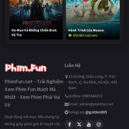
He-Man Và Những Chiến Binh
Hành Trình Của Moana
Vũ Trụ
499,882 lượt xem
249,338 lượt xem
Liên Hệ
22 đường Châu Long, P. Trúc
PhimFun.net - Trải Nghiệm
Bạch, Q. Ba Đình, Hà Nội, Việt
Nam
Xem Phim Fun Mượt Mà
Hotline: 0985646233
Nhất - Xem Phim Phải Vui
Vẻ
Email:
admin@phimfun.net
Telegram:
@golden885
Hoạt động với mục tiêu mang lại
những giây phút giải trí tuyệt vời,