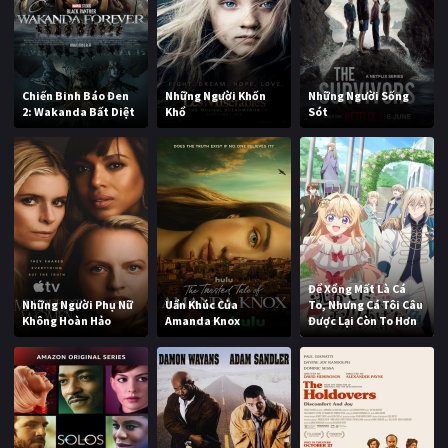
Chiến Binh Báo Đen
Những Người Khốn
Những Người Sống
2: Wakanda Bất Diệt
Khổ
Sót
Để Xổng Mất Là Cá
Những Người Phụ Nữ
Uẩn Khúc Của
To, Nhưng Cá Tôi Câu
Không Hoàn Hảo
Amanda Knox
Được Lại Còn To Hơn