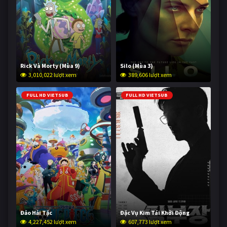
Rick Và Morty (Mùa 9)
Silo (Mùa 3)
3,010,022 lượt xem
389,606 lượt xem
FULL HD VIETSUB
FULL HD VIETSUB
Đảo Hải Tặc
Đặc Vụ Kim Tái Khởi Động
4,227,452 lượt xem
607,773 lượt xem