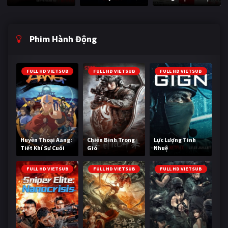
Phim Hành Động
FULL HD VIETSUB
FULL HD VIETSUB
FULL HD VIETSUB
Huyền Thoại Aang:
Chiến Binh Trong
Lực Lượng Tinh
Tiết Khí Sư Cuối
Gió
Nhuệ
Cùng
FULL HD VIETSUB
FULL HD VIETSUB
FULL HD VIETSUB