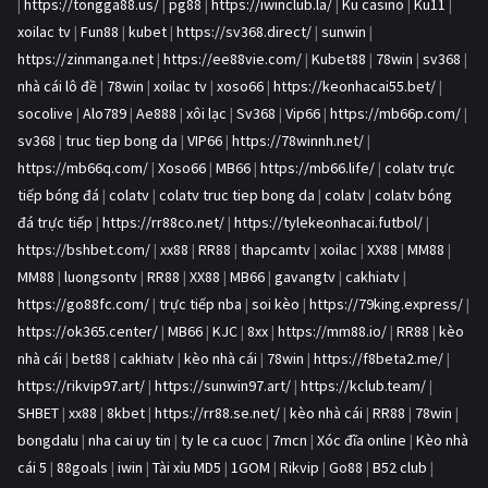
|
https://tongga88.us/
|
pg88
|
https://iwinclub.la/
|
Ku casino
|
Ku11
|
xoilac tv
|
Fun88
|
kubet
|
https://sv368.direct/
|
sunwin
|
https://zinmanga.net
|
https://ee88vie.com/
|
Kubet88
|
78win
|
sv368
|
nhà cái lô đề
|
78win
|
xoilac tv
|
xoso66
|
https://keonhacai55.bet/
|
socolive
|
Alo789
|
Ae888
|
xôi lạc
|
Sv368
|
Vip66
|
https://mb66p.com/
|
sv368
|
truc tiep bong da
|
VIP66
|
https://78winnh.net/
|
https://mb66q.com/
|
Xoso66
|
MB66
|
https://mb66.life/
|
colatv trực
tiếp bóng đá
|
colatv
|
colatv truc tiep bong da
|
colatv
|
colatv bóng
đá trực tiếp
|
https://rr88co.net/
|
https://tylekeonhacai.futbol/
|
https://bshbet.com/
|
xx88
|
RR88
|
thapcamtv
|
xoilac
|
XX88
|
MM88
|
MM88
|
luongsontv
|
RR88
|
XX88
|
MB66
|
gavangtv
|
cakhiatv
|
https://go88fc.com/
|
trực tiếp nba
|
soi kèo
|
https://79king.express/
|
https://ok365.center/
|
MB66
|
KJC
|
8xx
|
https://mm88.io/
|
RR88
|
kèo
nhà cái
|
bet88
|
cakhiatv
|
kèo nhà cái
|
78win
|
https://f8beta2.me/
|
https://rikvip97.art/
|
https://sunwin97.art/
|
https://kclub.team/
|
SHBET
|
xx88
|
8kbet
|
https://rr88.se.net/
|
kèo nhà cái
|
RR88
|
78win
|
bongdalu
|
nha cai uy tin
|
ty le ca cuoc
|
7mcn
|
Xóc đĩa online
|
Kèo nhà
cái 5
|
88goals
|
iwin
|
Tài xỉu MD5
|
1GOM
|
Rikvip
|
Go88
|
B52 club
|