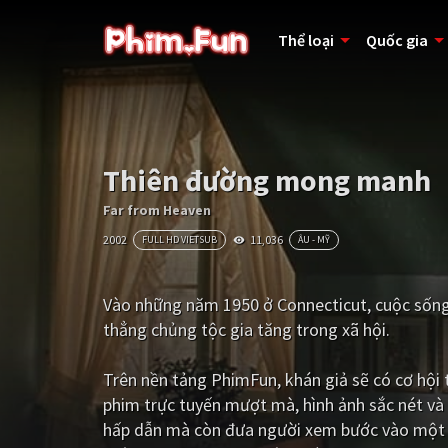
Thể loại
Quốc gia
Thiên đường mong manh
Far from Heaven
2002
11,036
FULL HD VIETSUB
ÂU - MỸ
Vào những năm 1950 ở Connecticut, cuộc sống 
thẳng chủng tộc gia tăng trong xã hội.
Trên nền tảng
PhimFun
, khán giả sẽ có cơ hộ
phim trực tuyến mượt mà, hình ảnh sắc nét và
hấp dẫn mà còn đưa người xem bước vào một t