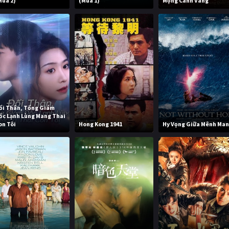
Mùa 2)
(Mùa 1)
Mộng Cành Vàng
ổi Thân, Tổng Giám
ốc Lạnh Lùng Mang Thai
on Tôi
Hong Kong 1941
Hy Vọng Giữa Mênh Ma