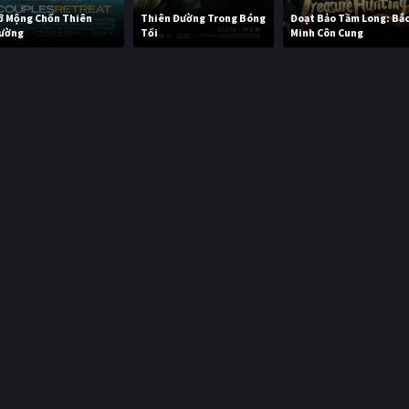
ỡ Mộng Chốn Thiên
Thiên Đường Trong Bóng
Đoạt Bảo Tầm Long: Bắ
ường
Tối
Minh Côn Cung