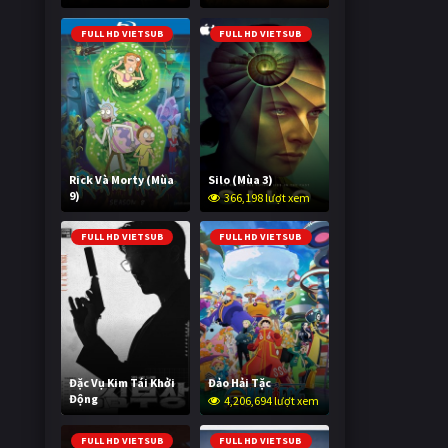
2,024,304 lượt xem
FULL HD VIETSUB
FULL HD VIETSUB
Rick Và Morty (Mùa
Silo (Mùa 3)
9)
366,198 lượt xem
2,997,840 lượt xem
FULL HD VIETSUB
FULL HD VIETSUB
Đặc Vụ Kim Tái Khởi
Đảo Hải Tặc
Động
4,206,694 lượt xem
597,082 lượt xem
FULL HD VIETSUB
FULL HD VIETSUB