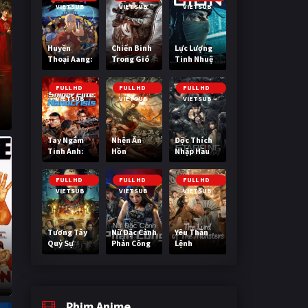
VIETSUB
VIETSUB
VIETSUB
Huyền
Chiến Binh
Lực Lượng
Thoại Aang:
Trong Gió
Tinh Nhuệ
Tiết Khí Sư
Cuối Cùng
FULL HD
FULL HD
FULL HD
VIETSUB
VIETSUB
VIETSUB
Tay Ngắm
Nhện Ăn
Độc Thích
Tinh Anh:
Hồn
Nhập Hầu
Nguy Cơ
Nano
FULL HD
FULL HD
FULL HD
VIETSUB
VIETSUB
VIETSUB
Tương Tây
Nữ Đặc Cảnh
Yêu Thần
Quỷ Sự
Phản Công
Lệnh
Phim Anime