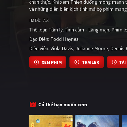
chân thực. Khi xem Thiên đường mong manh tạ
và những diễn biến kịch tính mà bộ phim mang 
IMDb:
7.3
Thể loại:
Tâm lý
Tình cảm - Lãng mạn
Phim l
Đạo Diễn:
Todd Haynes
Diễn viên:
Viola Davis
Julianne Moore
Dennis 
XEM PHIM
TRAILER
TẢI
Có thể bạn muốn xem