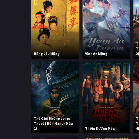
T
T
Hồng Lâu Mộng
Vĩnh An Mộng
2
Thế Giới Khủng Long:
T
Thuyết Hỗn Mang (Mùa
T
1)
Thiên Đường Máu
4