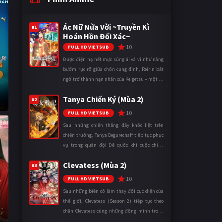
Ác Nữ Nửa Vời ~Truyền Kì
#1
Hoán Hồn Đổi Xác~
10
FULL HD VIETSUB
Được điện hạ hết mực sủng ái và ví như nàng
bướm rực rỡ giữa chốn cung đình, Reirin bất
ngờ trở thành nạn nhân của Keigetsu – một kẻ
sống ký sinh trong triều đình đã sử dụng ma
Tanya Chiến Ký (Mùa 2)
thuật để hoán đổi th ...
#2
10
FULL HD VIETSUB
Sau những chiến thắng đầy khốc liệt trên
chiến trường, Tanya Degurechaff tiếp tục phục
vụ trong quân đội Đế quốc khi cuộc chiến
ngày càng leo thang và mở rộng trên nhiều
Clevatess (Mùa 2)
mặt trận. Dù sở hữu tài năn ...
#3
10
FULL HD VIETSUB
Sau những biến cố làm thay đổi cục diện của
thế giới, Clevatess (Season 2) tiếp tục theo
chân Clevatess cùng những đồng minh trong
cuộc chiến chống lại các thế lực đang đẩy nhân