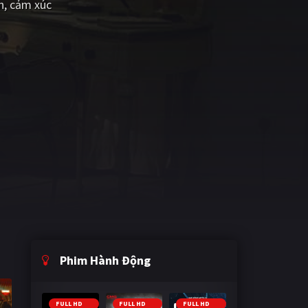
n, cảm xúc
Phim Hành Động
FULL HD
FULL HD
FULL HD