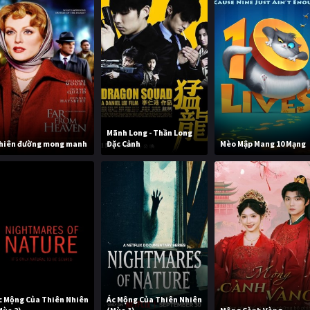
Mãnh Long - Thần Long
hiên đường mong manh
Đặc Cảnh
Mèo Mập Mang 10 Mạng
c Mộng Của Thiên Nhiên
Ác Mộng Của Thiên Nhiên