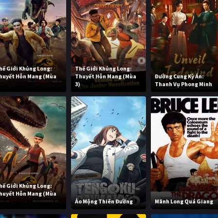
hế Giới Khủng Long:
Thế Giới Khủng Long:
huyết Hỗn Mang (Mùa
Thuyết Hỗn Mang (Mùa
Đường Cung Kỳ Án:
)
3)
Thanh Vụ Phong Minh
hế Giới Khủng Long:
huyết Hỗn Mang (Mùa
)
Ảo Mộng Thiên Đường
Mãnh Long Quá Giang