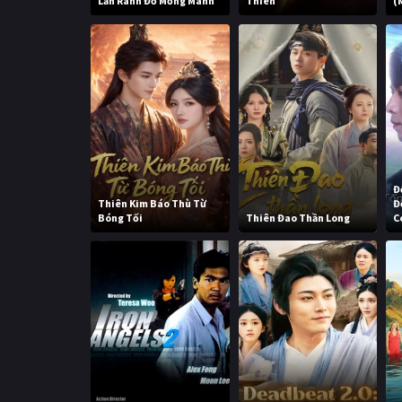
Lằn Ranh Đỏ Mỏng Manh
Thiên
(
Đ
Thiên Kim Báo Thù Từ
Đ
Bóng Tối
Thiên Đao Thần Long
C