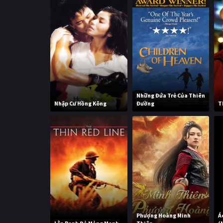
Những Đứa Trẻ Của Thiên
Nhập Cư Hồng Kông
Đường
T
Phượng Hoàng Minh
Á