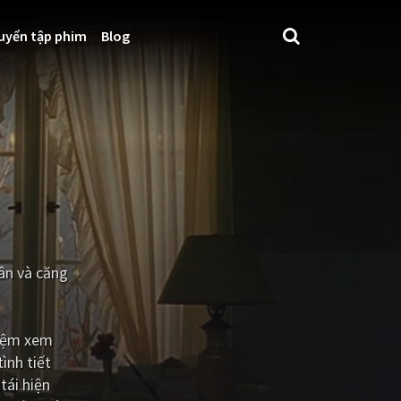
uyển tập phim
Blog
ân và căng
hiệm xem
ình tiết
tái hiện