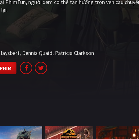
i PhimFun, người xem có thể tận hưởng trọn vẹn câu chuyệ
lại.
ẻ
Haysbert
Dennis Quaid
Patricia Clarkson
 PHIM