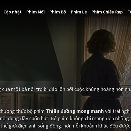
Cập nhật
Phim Mới
Phim Bộ
Phim Lẻ
Phim Chiếu Rạp
T
của một bà nội trợ bị đảo lộn bởi cuộc khủng hoảng hôn nh
i thưởng thức bộ phim
Thiên đường mong manh
với trải ng
 nội dung đầy cuốn hút. Bộ phim không chỉ mang đến những t
hế giới điện ảnh sống động, nơi mỗi khoảnh khắc đều được 