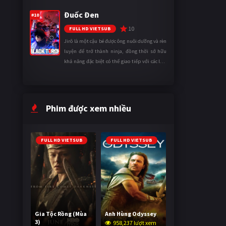
tinh thần. Khi đối mặt với những thử thách
Đuốc Đen
ngày càng khắc nghiệt, anh ...
#10
10
FULL HD VIETSUB
Jirô là một cậu bé được ông nuôi dưỡng và rèn
luyện để trở thành ninja, đồng thời sở hữu
khả năng đặc biệt có thể giao tiếp với các loài
động vật. Bị mọi người xa lánh vì sự khác biệt
của mình, cậu ...
Phim được xem nhiều
FULL HD VIETSUB
FULL HD VIETSUB
Gia Tộc Rồng (Mùa
Anh Hùng Odyssey
3)
958,237 lượt xem