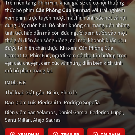
Trên nền tảng
PhimFun
, khán giả sẽ có cơ hội thưởng
thức bộ phim
Căn Phòng Của Fermat
với trải nghiệm
Giật gân
Gia đình
xem phim trực tuyến mượt mà, hình ảnh sắc nét và nội
Bí ẩn
Lịch sử
dung đầy cuốn hút. Bộ phim không chỉ mang đến những
tình tiết hấp dẫn mà còn đưa người xem bước vào một
Viễn Tây
Tiểu sử
thế giới điện ảnh sống động, nơi mỗi khoảnh khắc đều
GameShow
DramaTV
được tái hiện chân thực. Khi xem Căn Phòng Của
Fermat tại PhimFun, người xem có thể tận hưởng trọn
QUỐC GIA
vẹn câu chuyện, cảm xúc và những diễn biến kịch tính
mà bộ phim mang lại.
Âu - Mỹ
Trung Quốc - Hồng Kông
IMDb:
6.6
Hàn Quốc
Nhật Bản
Thể loại:
Giật gân
Bí ẩn
Phim lẻ
Ấn Độ
Việt Nam
Đạo Diễn:
Luis Piedrahita
Rodrigo Sopeña
Diễn viên:
Tổng hợp
San Yélamos
Daniel Garcia
Federico Luppi
Santi Millán
Alejo Sauras
CẬP NHẬT
XEM PHIM
TRAILER
TẢI PHIM