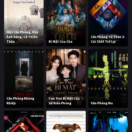
Một Căn Phòng, Đầy
Ánh Sáng, Có Thiên
Căn Phòng Tử Thần 2:
Thần
Bí Mật Của Cha
Cái Chết Trở Lại
Căn Phòng Khủng
Con Trai Bí Mật Của
Khiếp
Sở Kiều Phong
Văn Phòng Ma