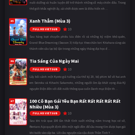
nuôi dưỡng và huấn luyện để trở thành những cỗ máy chiến đấu. Trong
thế giới khắc nghiệt ấy, cái chết được xem là điều hiển nh ...
Xanh Thẳm (Mùa 3)
#5
10
FULL HD VIETSUB
Sau hàng loạt chuyến phiêu lưu điên rồ và những kỷ niệm khó quên,
Grand Blue Dreaming (Season 3) tiếp tục theo chân Iori Kitahara cùng các
thành viên câu lạc bộ lặn trong những ngày tháng đại học đ ...
Tia Sáng Của Ngày Mai
#6
10
FULL HD VIETSUB
Lấy bối cảnh một Kyoto giả tưởng của thế kỷ 20, bộ phim kể về hai anh
em Seiroku và Kihachi Sakamoto, những người ôm ấp khát vọng đưa Kỷ
nguyên Điện đến với đất nước thông qua cuốn Danh mục Điện th ...
100 Cô Bạn Gái Yêu Bạn Rất Rất Rất Rất Rất
#7
Nhiều (Mùa 3)
10
FULL HD VIETSUB
Sau khi trải qua 100 lần thất tình suốt những năm trung học cơ sở,
Rentaro Aijo quyết định đến một ngôi đền để cầu mong tìm được bạn gái
khi bước vào cấp ba. Lời cầu nguyện của cậu được Thần Tình Y ...