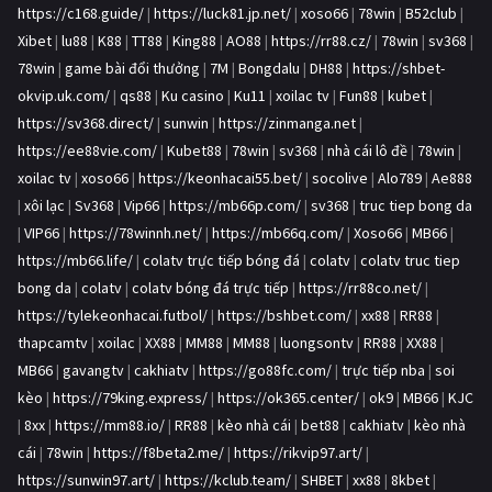
https://c168.guide/
|
https://luck81.jp.net/
|
xoso66
|
78win
|
B52club
|
Xibet
|
lu88
|
K88
|
TT88
|
King88
|
AO88
|
https://rr88.cz/
|
78win
|
sv368
|
78win
|
game bài đổi thưởng
|
7M
|
Bongdalu
|
DH88
|
https://shbet-
okvip.uk.com/
|
qs88
|
Ku casino
|
Ku11
|
xoilac tv
|
Fun88
|
kubet
|
https://sv368.direct/
|
sunwin
|
https://zinmanga.net
|
https://ee88vie.com/
|
Kubet88
|
78win
|
sv368
|
nhà cái lô đề
|
78win
|
xoilac tv
|
xoso66
|
https://keonhacai55.bet/
|
socolive
|
Alo789
|
Ae888
|
xôi lạc
|
Sv368
|
Vip66
|
https://mb66p.com/
|
sv368
|
truc tiep bong da
|
VIP66
|
https://78winnh.net/
|
https://mb66q.com/
|
Xoso66
|
MB66
|
https://mb66.life/
|
colatv trực tiếp bóng đá
|
colatv
|
colatv truc tiep
bong da
|
colatv
|
colatv bóng đá trực tiếp
|
https://rr88co.net/
|
https://tylekeonhacai.futbol/
|
https://bshbet.com/
|
xx88
|
RR88
|
thapcamtv
|
xoilac
|
XX88
|
MM88
|
MM88
|
luongsontv
|
RR88
|
XX88
|
MB66
|
gavangtv
|
cakhiatv
|
https://go88fc.com/
|
trực tiếp nba
|
soi
kèo
|
https://79king.express/
|
https://ok365.center/
|
ok9
|
MB66
|
KJC
|
8xx
|
https://mm88.io/
|
RR88
|
kèo nhà cái
|
bet88
|
cakhiatv
|
kèo nhà
cái
|
78win
|
https://f8beta2.me/
|
https://rikvip97.art/
|
https://sunwin97.art/
|
https://kclub.team/
|
SHBET
|
xx88
|
8kbet
|