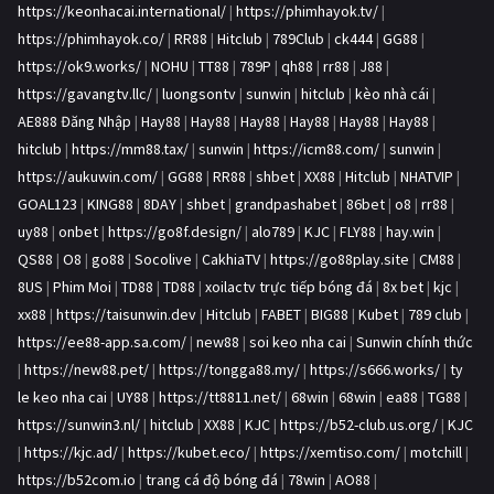
https://keonhacai.international/
|
https://phimhayok.tv/
|
https://phimhayok.co/
|
RR88
|
Hitclub
|
789Club
|
ck444
|
GG88
|
https://ok9.works/
|
NOHU
|
TT88
|
789P
|
qh88
|
rr88
|
J88
|
https://gavangtv.llc/
|
luongsontv
|
sunwin
|
hitclub
|
kèo nhà cái
|
AE888 Đăng Nhập
|
Hay88
|
Hay88
|
Hay88
|
Hay88
|
Hay88
|
Hay88
|
hitclub
|
https://mm88.tax/
|
sunwin
|
https://icm88.com/
|
sunwin
|
https://aukuwin.com/
|
GG88
|
RR88
|
shbet
|
XX88
|
Hitclub
|
NHATVIP
|
GOAL123
|
KING88
|
8DAY
|
shbet
|
grandpashabet
|
86bet
|
o8
|
rr88
|
uy88
|
onbet
|
https://go8f.design/
|
alo789
|
KJC
|
FLY88
|
hay.win
|
QS88
|
O8
|
go88
|
Socolive
|
CakhiaTV
|
https://go88play.site
|
CM88
|
8US
|
Phim Moi
|
TD88
|
TD88
|
xoilactv trực tiếp bóng đá
|
8x bet
|
kjc
|
xx88
|
https://taisunwin.dev
|
Hitclub
|
FABET
|
BIG88
|
Kubet
|
789 club
|
https://ee88-app.sa.com/
|
new88
|
soi keo nha cai
|
Sunwin chính thức
|
https://new88.pet/
|
https://tongga88.my/
|
https://s666.works/
|
ty
le keo nha cai
|
UY88
|
https://tt8811.net/
|
68win
|
68win
|
ea88
|
TG88
|
https://sunwin3.nl/
|
hitclub
|
XX88
|
KJC
|
https://b52-club.us.org/
|
KJC
|
https://kjc.ad/
|
https://kubet.eco/
|
https://xemtiso.com/
|
motchill
|
https://b52com.io
|
trang cá độ bóng đá
|
78win
|
AO88
|