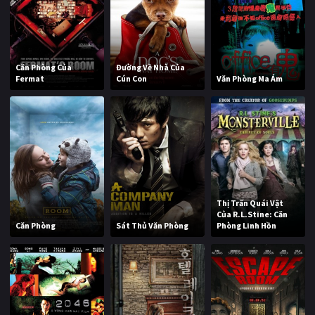
Căn Phòng Của
Đường Về Nhà Của
Fermat
Cún Con
Văn Phòng Ma Ám
Thị Trấn Quái Vật
Của R.L.Stine: Căn
Căn Phòng
Sát Thủ Văn Phòng
Phòng Linh Hồn