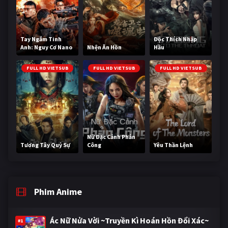
Tay Ngắm Tinh
Độc Thích Nhập
Anh: Nguy Cơ Nano
Nhện Ăn Hồn
Hầu
FULL HD VIETSUB
FULL HD VIETSUB
FULL HD VIETSUB
Nữ Đặc Cảnh Phản
Tương Tây Quỷ Sự
Công
Yêu Thần Lệnh
Phim Anime
Ác Nữ Nửa Vời ~Truyền Kì Hoán Hồn Đổi Xác~
#1