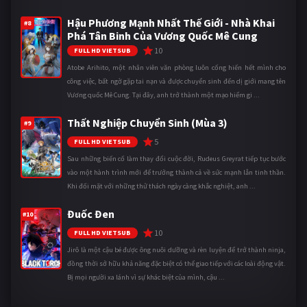
Hậu Phương Mạnh Nhất Thế Giới - Nhà Khai
#8
Phá Tân Binh Của Vương Quốc Mê Cung
10
FULL HD VIETSUB
Atobe Arihito, một nhân viên văn phòng luôn cống hiến hết mình cho
công việc, bất ngờ gặp tai nạn và được chuyển sinh đến dị giới mang tên
Vương quốc Mê Cung. Tại đây, anh trở thành một mạo hiểm gi ...
Thất Nghiệp Chuyển Sinh (Mùa 3)
#9
5
FULL HD VIETSUB
Sau những biến cố làm thay đổi cuộc đời, Rudeus Greyrat tiếp tục bước
vào một hành trình mới để trưởng thành cả về sức mạnh lẫn tinh thần.
Khi đối mặt với những thử thách ngày càng khắc nghiệt, anh ...
Đuốc Đen
#10
10
FULL HD VIETSUB
Jirô là một cậu bé được ông nuôi dưỡng và rèn luyện để trở thành ninja,
đồng thời sở hữu khả năng đặc biệt có thể giao tiếp với các loài động vật.
Bị mọi người xa lánh vì sự khác biệt của mình, cậu ...