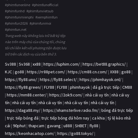
#phimfunonline #phimfunofficial
#phimfunhd #phimfunvietsub
#phimfunmienphi #xemphimfun
#phimfun2026 #phimfunmoi
#phimfun.net
Trang web này không lưu trữ bất kỳ tệp
nào trên máy chủ của chúng tôi, chúng
tôi chỉ liên kết với phương tiện được lưu
trữ trên các dịch vụ của bên thứ 3.
Sv388
|
Sv368
|
xx88
|
https://luphim.com/
|
https://bet88.graphics/
|
KJC
|
go88
|
https://rr88pet.com/
|
https://cm88.cn.com/
|
XX88
|
go88
|
https://fly88.uno/
|
https://fly88.select/
|
https://phimhayok.onl/
|
https://fly88.green/
|
FLY88
|
FLY88
|
phimhayok
|
đá gà trực tiếp
|
CM88
|
https://mm88.center/
|
https://2ok9.com/
|
nhà cái uy tín
|
nhà cái uy
tín
|
nhà cái uy tín
|
nhà cái uy tín
|
nhà cái uy tín
|
nhà cái uy tín
|
https://daga88.my/
|
https://xhamsterlive.radio.fm/
|
bóng đá trực tiếp
|
trực tiếp bóng đá
|
trực tiếp bóng đá hôm nay
|
ca khia
|
tỷ lệ kèo nhà
cái
|
90phut
|
thapcam
|
gavang
|
u888
|
SHBET
|
fly88
|
https://keonhacaitop.com/
|
https://go88.tokyo/
|