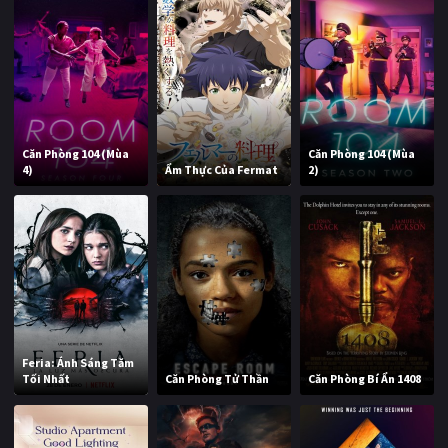
Căn Phòng 104 (Mùa
Căn Phòng 104 (Mùa
4)
Ẩm Thực Của Fermat
2)
Feria: Ánh Sáng Tăm
Tối Nhất
Căn Phòng Tử Thần
Căn Phòng Bí Ẩn 1408