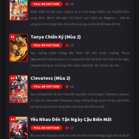
10
FULL HD VIETSUB
Được điện hạ hết mực sủng ái và ví như nàng bướm rực rỡ giữa chốn
cung đình, Reirin bất ngờ trở thành nạn nhân của Keigetsu – một kẻ
sống ký sinh trong triều đình đã sử dụng ma thuật để hoán đổi th ...
Tanya Chiến Ký (Mùa 2)
#2
10
FULL HD VIETSUB
Sau những chiến thắng đầy khốc liệt trên chiến trường, Tanya
Degurechaff tiếp tục phục vụ trong quân đội Đế quốc khi cuộc chiến ngày
càng leo thang và mở rộng trên nhiều mặt trận. Dù sở hữu tài năn ...
Clevatess (Mùa 2)
#3
10
FULL HD VIETSUB
Sau những biến cố làm thay đổi cục diện của thế giới, Clevatess (Season
2) tiếp tục theo chân Clevatess cùng những đồng minh trong cuộc chiến
chống lại các thế lực đang đẩy nhân loại đến bờ vực diệ ...
Yêu Nhau Đến Tận Ngày Cậu Biến Mất
#4
10
FULL HD VIETSUB
Ẩn sau bức màn của một học viện bí mật là nơi những cô gái mồ côi được