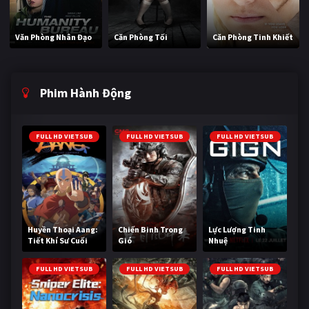
Văn Phòng Nhân Đạo
Căn Phòng Tối
Căn Phòng Tinh Khiết
Phim Hành Động
FULL HD VIETSUB
FULL HD VIETSUB
FULL HD VIETSUB
Huyền Thoại Aang:
Chiến Binh Trong
Lực Lượng Tinh
Tiết Khí Sư Cuối
Gió
Nhuệ
Cùng
FULL HD VIETSUB
FULL HD VIETSUB
FULL HD VIETSUB