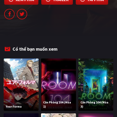
PHIM MỚI
PHIM BỘ
PHIM LẺ
PHIM CHIẾU RẠP
TUYỂN TẬP PHIM
Có thể bạn muốn xem
BLOG
Căn Phòng 104 (Mùa
Căn Phòng 104 (Mùa
Your Forma
1)
3)