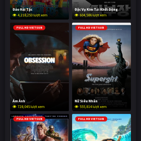
Đảo Hải Tặc
Đặc Vụ Kim Tái Khởi Động
4,218,253 lượt xem
604,586 lượt xem
FULL HD VIETSUB
FULL HD VIETSUB
Ám Ảnh
Nữ Siêu Nhân
728,045 lượt xem
555,814 lượt xem
FULL HD VIETSUB
FULL HD VIETSUB