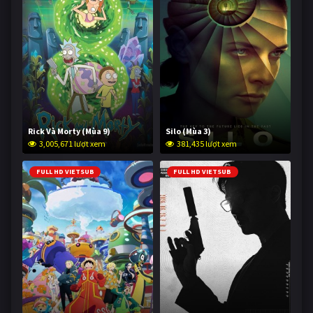
Rick Và Morty (Mùa 9)
Silo (Mùa 3)
3,005,671 lượt xem
381,435 lượt xem
FULL HD VIETSUB
FULL HD VIETSUB