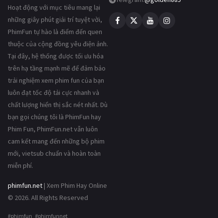
Hoạt động với mục tiêu mang lại
những giây phút giải trí tuyệt vời,
PhimFun tự hào là điểm đến quen
thuộc của cộng đồng yêu điện ảnh.
Tại đây, hệ thống được tối ưu hóa
trên hạ tầng mạnh mẽ để đảm bảo
trải nghiệm xem phim fun của bạn
luôn đạt tốc độ tải cực nhanh và
chất lượng hiển thị sắc nét nhất. Dù
bạn gọi chúng tôi là PhimFun hay
Phim Fun, PhimFun.net vẫn luôn
cam kết mang đến những bộ phim
mới, vietsub chuẩn và hoàn toàn
miễn phí.
phimfun.net
| Xem Phim Hay Online
© 2026. All Rights Reserved
#phimfun #phimfunnet