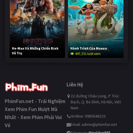
He-Man Và Những Chiến Binh
Hành Trình Của Moana
Vũ Trụ
497,251 lượt xem
246,466 lượt xem
Liên Hệ
22 đường Châu Long, P. Trúc
PhimFun.net - Trải Nghiệm
Bạch, Q. Ba Đình, Hà Nội, Việt
Nam
Xem Phim Fun Mượt Mà
Hotline: 0985646233
Nhất - Xem Phim Phải Vui
Vẻ
Email:
admin@phimfun.net
Telegram:
@golden885