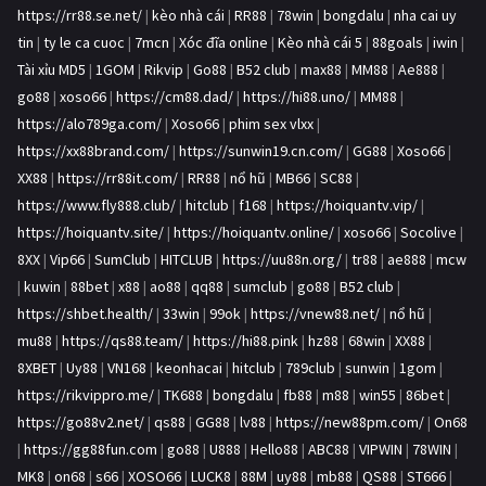
https://rr88.se.net/
|
kèo nhà cái
|
RR88
|
78win
|
bongdalu
|
nha cai uy
tin
|
ty le ca cuoc
|
7mcn
|
Xóc đĩa online
|
Kèo nhà cái 5
|
88goals
|
iwin
|
Tài xỉu MD5
|
1GOM
|
Rikvip
|
Go88
|
B52 club
|
max88
|
MM88
|
Ae888
|
go88
|
xoso66
|
https://cm88.dad/
|
https://hi88.uno/
|
MM88
|
https://alo789ga.com/
|
Xoso66
|
phim sex vlxx
|
https://xx88brand.com/
|
https://sunwin19.cn.com/
|
GG88
|
Xoso66
|
XX88
|
https://rr88it.com/
|
RR88
|
nổ hũ
|
MB66
|
SC88
|
https://www.fly888.club/
|
hitclub
|
f168
|
https://hoiquantv.vip/
|
https://hoiquantv.site/
|
https://hoiquantv.online/
|
xoso66
|
Socolive
|
8XX
|
Vip66
|
SumClub
|
HITCLUB
|
https://uu88n.org/
|
tr88
|
ae888
|
mcw
|
kuwin
|
88bet
|
x88
|
ao88
|
qq88
|
sumclub
|
go88
|
B52 club
|
https://shbet.health/
|
33win
|
99ok
|
https://vnew88.net/
|
nổ hũ
|
mu88
|
https://qs88.team/
|
https://hi88.pink
|
hz88
|
68win
|
XX88
|
8XBET
|
Uy88
|
VN168
|
keonhacai
|
hitclub
|
789club
|
sunwin
|
1gom
|
https://rikvippro.me/
|
TK688
|
bongdalu
|
fb88
|
m88
|
win55
|
86bet
|
https://go88v2.net/
|
qs88
|
GG88
|
lv88
|
https://new88pm.com/
|
On68
|
https://gg88fun.com
|
go88
|
U888
|
Hello88
|
ABC88
|
VIPWIN
|
78WIN
|
MK8
|
on68
|
s66
|
XOSO66
|
LUCK8
|
88M
|
uy88
|
mb88
|
QS88
|
ST666
|