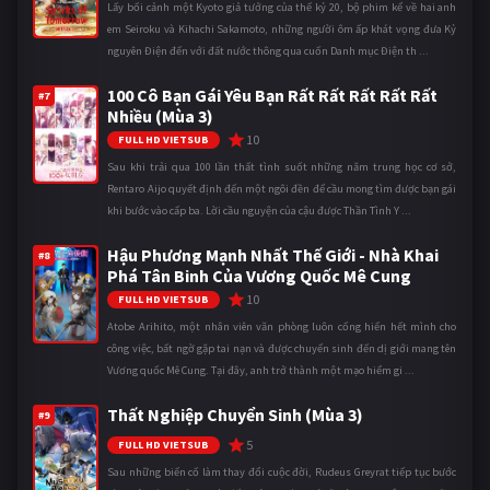
Lấy bối cảnh một Kyoto giả tưởng của thế kỷ 20, bộ phim kể về hai anh
em Seiroku và Kihachi Sakamoto, những người ôm ấp khát vọng đưa Kỷ
nguyên Điện đến với đất nước thông qua cuốn Danh mục Điện th ...
100 Cô Bạn Gái Yêu Bạn Rất Rất Rất Rất Rất
#7
Nhiều (Mùa 3)
10
FULL HD VIETSUB
Sau khi trải qua 100 lần thất tình suốt những năm trung học cơ sở,
Rentaro Aijo quyết định đến một ngôi đền để cầu mong tìm được bạn gái
khi bước vào cấp ba. Lời cầu nguyện của cậu được Thần Tình Y ...
Hậu Phương Mạnh Nhất Thế Giới - Nhà Khai
#8
Phá Tân Binh Của Vương Quốc Mê Cung
10
FULL HD VIETSUB
Atobe Arihito, một nhân viên văn phòng luôn cống hiến hết mình cho
công việc, bất ngờ gặp tai nạn và được chuyển sinh đến dị giới mang tên
Vương quốc Mê Cung. Tại đây, anh trở thành một mạo hiểm gi ...
Thất Nghiệp Chuyển Sinh (Mùa 3)
#9
5
FULL HD VIETSUB
Sau những biến cố làm thay đổi cuộc đời, Rudeus Greyrat tiếp tục bước