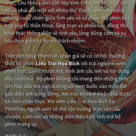
thực, Chu Hiếu Liêm dần nảy sinh tình cảm với một tiên
nữ và phải đối mặt với nhiều thử thách, âm mưu cùng
Giật gân
Gia đình
những cuộc chiến giữa tình yêu và số phận. Bộ phim kết
Bí ẩn
Lịch sử
hợp yếu tố thần thoại, lãng mạn và phiêu lưu, đồng thời
khai thác thông điệp về tình yêu, lòng dũng cảm và sự
Viễn Tây
Tiểu sử
lựa chọn giữa tự do với trách nhiệm.
GameShow
DramaTV
Trên nền tảng
PhimFun
, khán giả sẽ có cơ hội thưởng
QUỐC GIA
thức bộ phim
Liêu Trai Họa Bích
với trải nghiệm xem
phim trực tuyến mượt mà, hình ảnh sắc nét và nội dung
Âu - Mỹ
Trung Quốc - Hồng Kông
đầy cuốn hút. Bộ phim không chỉ mang đến những tình
tiết hấp dẫn mà còn đưa người xem bước vào một thế
Hàn Quốc
Nhật Bản
giới điện ảnh sống động, nơi mỗi khoảnh khắc đều được
Ấn Độ
Việt Nam
tái hiện chân thực. Khi xem Liêu Trai Họa Bích tại
PhimFun, người xem có thể tận hưởng trọn vẹn câu
Tổng hợp
chuyện, cảm xúc và những diễn biến kịch tính mà bộ
phim mang lại.
CẬP NHẬT