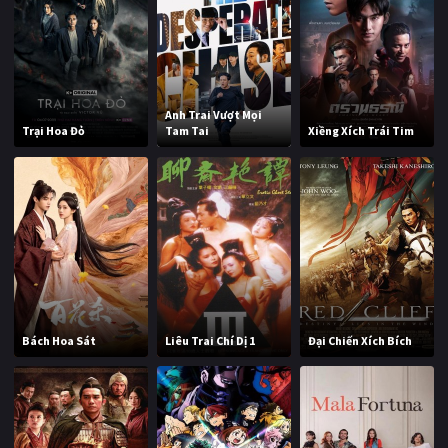
Anh Trai Vượt Mọi
Trại Hoa Đỏ
Tam Tai
Xiềng Xích Trái Tim
Bách Hoa Sát
Liêu Trai Chí Dị 1
Đại Chiến Xích Bích