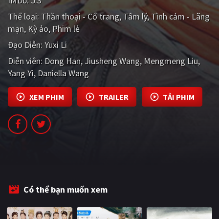
IMDb:
5.3
PHIM MỚI
Thể loại:
Thần thoại - Cổ trang
Tâm lý
Tình cảm - Lãng
mạn
PHIM BỘ
Kỳ ảo
Phim lẻ
Đạo Diễn:
Yuxi Li
PHIM LẺ
Diễn viên:
Dong Han
Jiusheng Wang
Mengmeng Liu
PHIM CHIẾU RẠP
Yang Yi
Daniella Wang
TUYỂN TẬP PHIM
XEM PHIM
TRAILER
TẢI PHIM
BLOG
Có thể bạn muốn xem