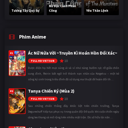
Nữ Đặc Cảnh Phản
Tương Tây Quỷ Sự
Công
Yêu Thần Lệnh
Phim Anime
Ác Nữ Nửa Vời ~Truyền Kì Hoán Hồn Đổi Xác~
#1
10
FULL HD VIETSUB
Được điện hạ hết mực sủng ái và ví như nàng bướm rực rỡ giữa chốn
cung đình, Reirin bất ngờ trở thành nạn nhân của Keigetsu – một kẻ
sống ký sinh trong triều đình đã sử dụng ma thuật để hoán đổi th ...
Tanya Chiến Ký (Mùa 2)
#2
10
FULL HD VIETSUB
Sau những chiến thắng đầy khốc liệt trên chiến trường, Tanya
Degurechaff tiếp tục phục vụ trong quân đội Đế quốc khi cuộc chiến ngày
càng leo thang và mở rộng trên nhiều mặt trận. Dù sở hữu tài năn ...