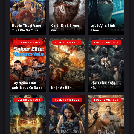
Huyền Thoại Aang:
Chiến Binh Trong
Lực Lượng Tinh
Tiết Khí Sư Cuối
Gió
Nhuệ
Cùng
FULL HD VIETSUB
FULL HD VIETSUB
FULL HD VIETSUB
Tay Ngắm Tinh
Độc Thích Nhập
Anh: Nguy Cơ Nano
Nhện Ăn Hồn
Hầu
FULL HD VIETSUB
FULL HD VIETSUB
FULL HD VIETSUB