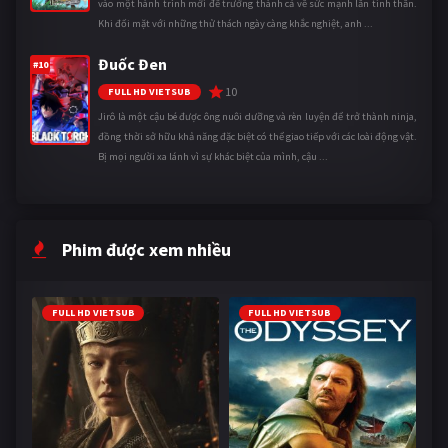
vào một hành trình mới để trưởng thành cả về sức mạnh lẫn tinh thần.
Khi đối mặt với những thử thách ngày càng khắc nghiệt, anh ...
Đuốc Đen
#10
10
FULL HD VIETSUB
Jirô là một cậu bé được ông nuôi dưỡng và rèn luyện để trở thành ninja,
đồng thời sở hữu khả năng đặc biệt có thể giao tiếp với các loài động vật.
Bị mọi người xa lánh vì sự khác biệt của mình, cậu ...
Phim được xem nhiều
FULL HD VIETSUB
FULL HD VIETSUB