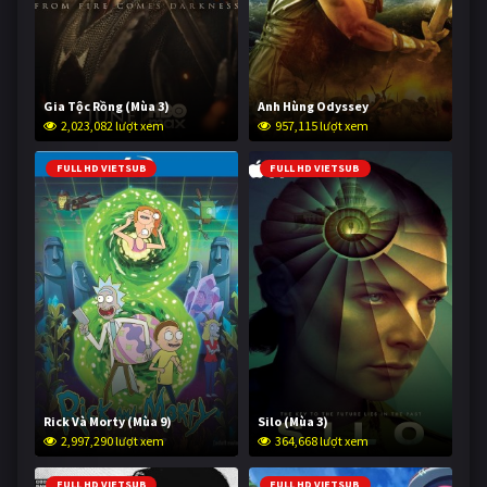
Gia Tộc Rồng (Mùa 3)
Anh Hùng Odyssey
2,023,082 lượt xem
957,115 lượt xem
FULL HD VIETSUB
FULL HD VIETSUB
Rick Và Morty (Mùa 9)
Silo (Mùa 3)
2,997,290 lượt xem
364,668 lượt xem
FULL HD VIETSUB
FULL HD VIETSUB