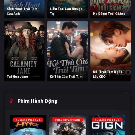
Kích Hoạt Trái Tim
Liêu Trai Lan Nhược
Của Anh
Tự
Ma Đồng Trời Giáng
Đổi Trái Tim Ngốc
Tai Họa Jane
Kẻ Thù Của Trái Tim
Lấy CEO
Phim Hành Động
FULL HD VIETSUB
FULL HD VIETSUB
FULL HD VIETSUB