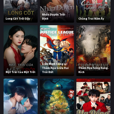
Nhân Duyên Trời
Long Cốt Trổi Dậy
Định
Chàng Trai Năm Ấy
Liên Minh Công Lý:
Thảm Họa Giữa Hai
Thảm Họa Sóng Xung
Mặt Trái Của Mặt Trời
Trái Đất
Kích