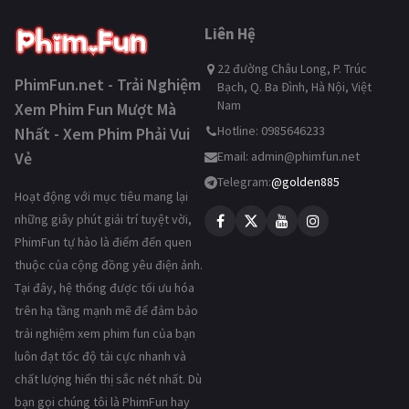
Liên Hệ
22 đường Châu Long, P. Trúc
PhimFun.net - Trải Nghiệm
Bạch, Q. Ba Đình, Hà Nội, Việt
Nam
Xem Phim Fun Mượt Mà
Hotline: 0985646233
Nhất - Xem Phim Phải Vui
Vẻ
Email:
admin@phimfun.net
Telegram:
@golden885
Hoạt động với mục tiêu mang lại
những giây phút giải trí tuyệt vời,
PhimFun tự hào là điểm đến quen
thuộc của cộng đồng yêu điện ảnh.
Tại đây, hệ thống được tối ưu hóa
trên hạ tầng mạnh mẽ để đảm bảo
trải nghiệm xem phim fun của bạn
luôn đạt tốc độ tải cực nhanh và
chất lượng hiển thị sắc nét nhất. Dù
bạn gọi chúng tôi là PhimFun hay