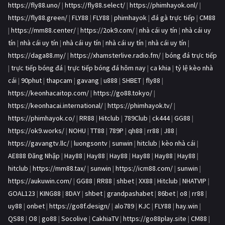
https://fly88.uno/
|
https://fly88.select/
|
https://phimhayok.onl/
|
https://fly88.green/
|
FLY88
|
FLY88
|
phimhayok
|
đá gà trực tiếp
|
CM88
|
https://mm88.center/
|
https://2ok9.com/
|
nhà cái uy tín
|
nhà cái uy
tín
|
nhà cái uy tín
|
nhà cái uy tín
|
nhà cái uy tín
|
nhà cái uy tín
|
https://daga88.my/
|
https://xhamsterlive.radio.fm/
|
bóng đá trực tiếp
|
trực tiếp bóng đá
|
trực tiếp bóng đá hôm nay
|
ca khia
|
tỷ lệ kèo nhà
cái
|
90phut
|
thapcam
|
gavang
|
u888
|
SHBET
|
fly88
|
https://keonhacaitop.com/
|
https://go88.tokyo/
|
https://keonhacai.international/
|
https://phimhayok.tv/
|
https://phimhayok.co/
|
RR88
|
Hitclub
|
789Club
|
ck444
|
GG88
|
https://ok9.works/
|
NOHU
|
TT88
|
789P
|
qh88
|
rr88
|
J88
|
https://gavangtv.llc/
|
luongsontv
|
sunwin
|
hitclub
|
kèo nhà cái
|
AE888 Đăng Nhập
|
Hay88
|
Hay88
|
Hay88
|
Hay88
|
Hay88
|
Hay88
|
hitclub
|
https://mm88.tax/
|
sunwin
|
https://icm88.com/
|
sunwin
|
https://aukuwin.com/
|
GG88
|
RR88
|
shbet
|
XX88
|
Hitclub
|
NHATVIP
|
GOAL123
|
KING88
|
8DAY
|
shbet
|
grandpashabet
|
86bet
|
o8
|
rr88
|
uy88
|
onbet
|
https://go8f.design/
|
alo789
|
KJC
|
FLY88
|
hay.win
|
QS88
|
O8
|
go88
|
Socolive
|
CakhiaTV
|
https://go88play.site
|
CM88
|