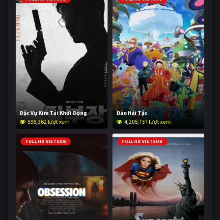
Đặc Vụ Kim Tái Khởi Động
Đảo Hải Tặc
596,362 lượt xem
4,205,737 lượt xem
FULL HD VIETSUB
FULL HD VIETSUB