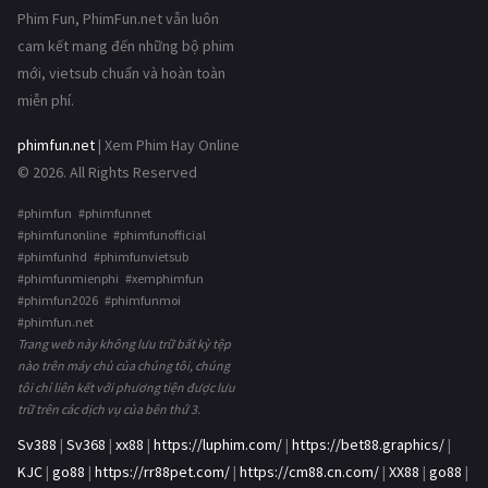
Phim Fun, PhimFun.net vẫn luôn
cam kết mang đến những bộ phim
mới, vietsub chuẩn và hoàn toàn
miễn phí.
phimfun.net
| Xem Phim Hay Online
© 2026. All Rights Reserved
#phimfun #phimfunnet
#phimfunonline #phimfunofficial
#phimfunhd #phimfunvietsub
#phimfunmienphi #xemphimfun
#phimfun2026 #phimfunmoi
#phimfun.net
Trang web này không lưu trữ bất kỳ tệp
nào trên máy chủ của chúng tôi, chúng
tôi chỉ liên kết với phương tiện được lưu
trữ trên các dịch vụ của bên thứ 3.
Sv388
|
Sv368
|
xx88
|
https://luphim.com/
|
https://bet88.graphics/
|
KJC
|
go88
|
https://rr88pet.com/
|
https://cm88.cn.com/
|
XX88
|
go88
|