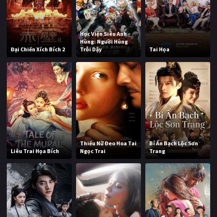
Học Viện Siêu Anh
Hùng: Người Hùng
Đại Chiến Xích Bích 2
Trỗi Dậy
Tai Họa
Thiếu Nữ Đeo Hoa Tai
Bí Ẩn Bạch Lộc Sơn
Liêu Trai Họa Bích
Ngọc Trai
Trang