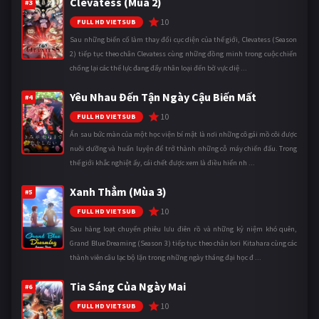
Clevatess (Mùa 2)
#3
10
FULL HD VIETSUB
Sau những biến cố làm thay đổi cục diện của thế giới, Clevatess (Season
2) tiếp tục theo chân Clevatess cùng những đồng minh trong cuộc chiến
chống lại các thế lực đang đẩy nhân loại đến bờ vực diệ ...
Yêu Nhau Đến Tận Ngày Cậu Biến Mất
#4
10
FULL HD VIETSUB
Ẩn sau bức màn của một học viện bí mật là nơi những cô gái mồ côi được
nuôi dưỡng và huấn luyện để trở thành những cỗ máy chiến đấu. Trong
thế giới khắc nghiệt ấy, cái chết được xem là điều hiển nh ...
Xanh Thẳm (Mùa 3)
#5
10
FULL HD VIETSUB
Sau hàng loạt chuyến phiêu lưu điên rồ và những kỷ niệm khó quên,
Grand Blue Dreaming (Season 3) tiếp tục theo chân Iori Kitahara cùng các
thành viên câu lạc bộ lặn trong những ngày tháng đại học đ ...
Tia Sáng Của Ngày Mai
#6
10
FULL HD VIETSUB