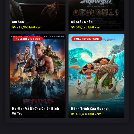
Ám Ảnh
Nữ Siêu Nhân
719,966 lượt xem
548,175 lượt xem
FULL HD VIETSUB
FULL HD VIETSUB
He-Man Và Những Chiến Binh
Hành Trình Của Moana
Vũ Trụ
490,484 lượt xem
239,190 lượt xem