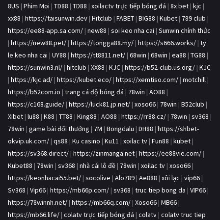
8US
|
Phim Moi
|
TD88
|
TD88
|
xoilactv trực tiếp bóng đá
|
8x bet
|
kjc
|
xx88
|
https://taisunwin.dev
|
Hitclub
|
FABET
|
BIG88
|
Kubet
|
789 club
|
https://ee88-app.sa.com/
|
new88
|
soi keo nha cai
|
Sunwin chính thức
|
https://new88.pet/
|
https://tongga88.my/
|
https://s666.works/
|
ty
le keo nha cai
|
UY88
|
https://tt8811.net/
|
68win
|
68win
|
ea88
|
TG88
|
https://sunwin3.nl/
|
hitclub
|
XX88
|
KJC
|
https://b52-club.us.org/
|
KJC
|
https://kjc.ad/
|
https://kubet.eco/
|
https://xemtiso.com/
|
motchill
|
https://b52com.io
|
trang cá độ bóng đá
|
78win
|
AO88
|
https://c168.guide/
|
https://luck81.jp.net/
|
xoso66
|
78win
|
B52club
|
Xibet
|
lu88
|
K88
|
TT88
|
King88
|
AO88
|
https://rr88.cz/
|
78win
|
sv368
|
78win
|
game bài đổi thưởng
|
7M
|
Bongdalu
|
DH88
|
https://shbet-
okvip.uk.com/
|
qs88
|
Ku casino
|
Ku11
|
xoilac tv
|
Fun88
|
kubet
|
https://sv368.direct/
|
https://zinmanga.net
|
https://ee88vie.com/
|
Kubet88
|
78win
|
sv368
|
nhà cái lô đề
|
78win
|
xoilac tv
|
xoso66
|
https://keonhacai55.bet/
|
socolive
|
Alo789
|
Ae888
|
xôi lạc
|
vip66
|
Sv368
|
Vip66
|
https://mb66p.com/
|
sv368
|
truc tiep bong da
|
VIP66
|
https://78winnh.net/
|
https://mb66q.com/
|
Xoso66
|
MB66
|
https://mb66.life/
|
colatv trực tiếp bóng đá
|
colatv
|
colatv truc tiep