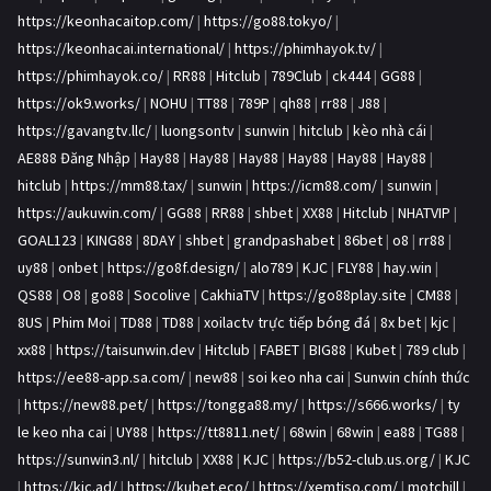
https://keonhacaitop.com/
|
https://go88.tokyo/
|
https://keonhacai.international/
|
https://phimhayok.tv/
|
https://phimhayok.co/
|
RR88
|
Hitclub
|
789Club
|
ck444
|
GG88
|
https://ok9.works/
|
NOHU
|
TT88
|
789P
|
qh88
|
rr88
|
J88
|
https://gavangtv.llc/
|
luongsontv
|
sunwin
|
hitclub
|
kèo nhà cái
|
AE888 Đăng Nhập
|
Hay88
|
Hay88
|
Hay88
|
Hay88
|
Hay88
|
Hay88
|
hitclub
|
https://mm88.tax/
|
sunwin
|
https://icm88.com/
|
sunwin
|
https://aukuwin.com/
|
GG88
|
RR88
|
shbet
|
XX88
|
Hitclub
|
NHATVIP
|
GOAL123
|
KING88
|
8DAY
|
shbet
|
grandpashabet
|
86bet
|
o8
|
rr88
|
uy88
|
onbet
|
https://go8f.design/
|
alo789
|
KJC
|
FLY88
|
hay.win
|
QS88
|
O8
|
go88
|
Socolive
|
CakhiaTV
|
https://go88play.site
|
CM88
|
8US
|
Phim Moi
|
TD88
|
TD88
|
xoilactv trực tiếp bóng đá
|
8x bet
|
kjc
|
xx88
|
https://taisunwin.dev
|
Hitclub
|
FABET
|
BIG88
|
Kubet
|
789 club
|
https://ee88-app.sa.com/
|
new88
|
soi keo nha cai
|
Sunwin chính thức
|
https://new88.pet/
|
https://tongga88.my/
|
https://s666.works/
|
ty
le keo nha cai
|
UY88
|
https://tt8811.net/
|
68win
|
68win
|
ea88
|
TG88
|
https://sunwin3.nl/
|
hitclub
|
XX88
|
KJC
|
https://b52-club.us.org/
|
KJC
|
https://kjc.ad/
|
https://kubet.eco/
|
https://xemtiso.com/
|
motchill
|