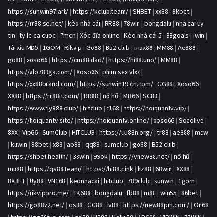
https://sunwin97.art/
|
https://kclub.team/
|
SHBET
|
xx88
|
8kbet
|
https://rr88.se.net/
|
kèo nhà cái
|
RR88
|
78win
|
bongdalu
|
nha cai uy
tin
|
ty le ca cuoc
|
7mcn
|
Xóc đĩa online
|
Kèo nhà cái 5
|
88goals
|
iwin
|
Tài xỉu MD5
|
1GOM
|
Rikvip
|
Go88
|
B52 club
|
max88
|
MM88
|
Ae888
|
go88
|
xoso66
|
https://cm88.dad/
|
https://hi88.uno/
|
MM88
|
https://alo789ga.com/
|
Xoso66
|
phim sex vlxx
|
https://xx88brand.com/
|
https://sunwin19.cn.com/
|
GG88
|
Xoso66
|
XX88
|
https://rr88it.com/
|
RR88
|
nổ hũ
|
MB66
|
SC88
|
https://www.fly888.club/
|
hitclub
|
f168
|
https://hoiquantv.vip/
|
https://hoiquantv.site/
|
https://hoiquantv.online/
|
xoso66
|
Socolive
|
8XX
|
Vip66
|
SumClub
|
HITCLUB
|
https://uu88n.org/
|
tr88
|
ae888
|
mcw
|
kuwin
|
88bet
|
x88
|
ao88
|
qq88
|
sumclub
|
go88
|
B52 club
|
https://shbet.health/
|
33win
|
99ok
|
https://vnew88.net/
|
nổ hũ
|
mu88
|
https://qs88.team/
|
https://hi88.pink
|
hz88
|
68win
|
XX88
|
8XBET
|
Uy88
|
VN168
|
keonhacai
|
hitclub
|
789club
|
sunwin
|
1gom
|
https://rikvippro.me/
|
TK688
|
bongdalu
|
fb88
|
m88
|
win55
|
86bet
|
https://go88v2.net/
|
qs88
|
GG88
|
lv88
|
https://new88pm.com/
|
On68