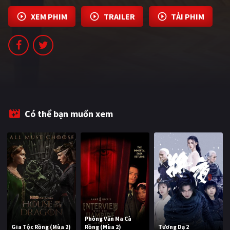
PHIM MỚI
XEM PHIM
TRAILER
TẢI PHIM
PHIM BỘ
PHIM LẺ
PHIM CHIẾU RẠP
TUYỂN TẬP PHIM
Có thể bạn muốn xem
BLOG
Phỏng Vấn Ma Cà
Gia Tộc Rồng (Mùa 2)
Rồng (Mùa 2)
Tương Dạ 2