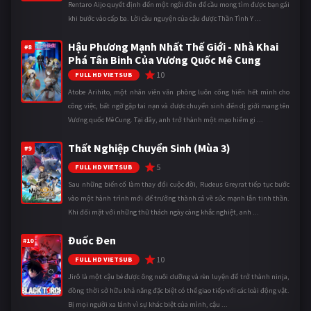
Rentaro Aijo quyết định đến một ngôi đền để cầu mong tìm được bạn gái
khi bước vào cấp ba. Lời cầu nguyện của cậu được Thần Tình Y ...
Hậu Phương Mạnh Nhất Thế Giới - Nhà Khai
#8
Phá Tân Binh Của Vương Quốc Mê Cung
10
FULL HD VIETSUB
Atobe Arihito, một nhân viên văn phòng luôn cống hiến hết mình cho
công việc, bất ngờ gặp tai nạn và được chuyển sinh đến dị giới mang tên
Vương quốc Mê Cung. Tại đây, anh trở thành một mạo hiểm gi ...
Thất Nghiệp Chuyển Sinh (Mùa 3)
#9
5
FULL HD VIETSUB
Sau những biến cố làm thay đổi cuộc đời, Rudeus Greyrat tiếp tục bước
vào một hành trình mới để trưởng thành cả về sức mạnh lẫn tinh thần.
Khi đối mặt với những thử thách ngày càng khắc nghiệt, anh ...
Đuốc Đen
#10
10
FULL HD VIETSUB
Jirô là một cậu bé được ông nuôi dưỡng và rèn luyện để trở thành ninja,
đồng thời sở hữu khả năng đặc biệt có thể giao tiếp với các loài động vật.
Bị mọi người xa lánh vì sự khác biệt của mình, cậu ...