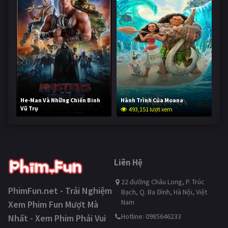
He-Man Và Những Chiến Binh
Hành Trình Của Moana
Vũ Trụ
493,151 lượt xem
242,066 lượt xem
Liên Hệ
22 đường Châu Long, P. Trúc
PhimFun.net - Trải Nghiệm
Bạch, Q. Ba Đình, Hà Nội, Việt
Nam
Xem Phim Fun Mượt Mà
Hotline: 0985646233
Nhất - Xem Phim Phải Vui