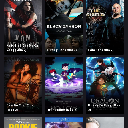
Khắc Tinh Của Ma Cà
Rồng (Mùa 2)
Gương Đen (Mùa 2)
Cớm Bẩn (Mùa 2)
Cám Dỗ Chết Chóc
Hoàng Tử Rồng (Mùa
(Mùa 2)
Trống Rỗng (Mùa 2)
2)