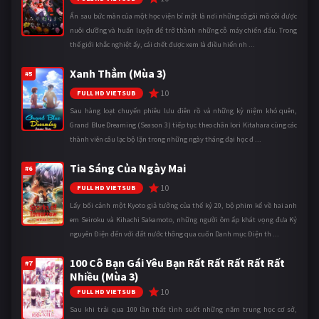
Ẩn sau bức màn của một học viện bí mật là nơi những cô gái mồ côi được
nuôi dưỡng và huấn luyện để trở thành những cỗ máy chiến đấu. Trong
thế giới khắc nghiệt ấy, cái chết được xem là điều hiển nh ...
Xanh Thẳm (Mùa 3)
#5
10
FULL HD VIETSUB
Sau hàng loạt chuyến phiêu lưu điên rồ và những kỷ niệm khó quên,
Grand Blue Dreaming (Season 3) tiếp tục theo chân Iori Kitahara cùng các
thành viên câu lạc bộ lặn trong những ngày tháng đại học đ ...
Tia Sáng Của Ngày Mai
#6
10
FULL HD VIETSUB
Lấy bối cảnh một Kyoto giả tưởng của thế kỷ 20, bộ phim kể về hai anh
em Seiroku và Kihachi Sakamoto, những người ôm ấp khát vọng đưa Kỷ
nguyên Điện đến với đất nước thông qua cuốn Danh mục Điện th ...
100 Cô Bạn Gái Yêu Bạn Rất Rất Rất Rất Rất
#7
Nhiều (Mùa 3)
10
FULL HD VIETSUB
Sau khi trải qua 100 lần thất tình suốt những năm trung học cơ sở,