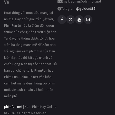
Vẻ
Email:
admin@phimfun.net
Telegram:
@golden885
Hoạt động với mục tiêu mang lại
những giây phút giải trí tuyệt vời,
PhimFun tự hào là điểm đến quen
thuộc của cộng đồng yêu điện ảnh.
Tại đây, hệ thống được tối ưu hóa
trên hạ tầng mạnh mẽ để đảm bảo
trải nghiệm xem phim fun của bạn
luôn đạt tốc độ tải cực nhanh và
chất lượng hiển thị sắc nét nhất. Dù
bạn gọi chúng tôi là PhimFun hay
Phim Fun, PhimFun.net vẫn luôn
cam kết mang đến những bộ phim
mới, vietsub chuẩn và hoàn toàn
miễn phí.
phimfun.net
| Xem Phim Hay Online
© 2026. All Rights Reserved