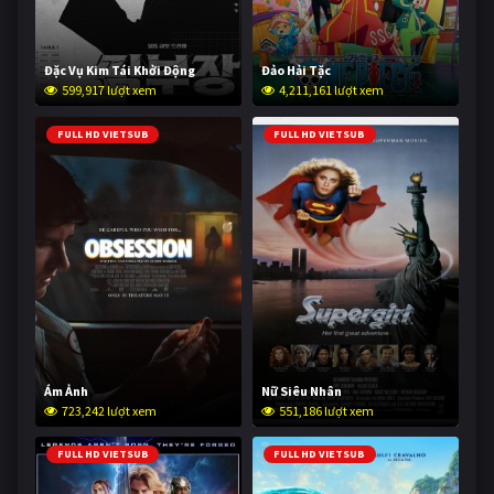
Đặc Vụ Kim Tái Khởi Động
Đảo Hải Tặc
599,917 lượt xem
4,211,161 lượt xem
FULL HD VIETSUB
FULL HD VIETSUB
Ám Ảnh
Nữ Siêu Nhân
723,242 lượt xem
551,186 lượt xem
FULL HD VIETSUB
FULL HD VIETSUB