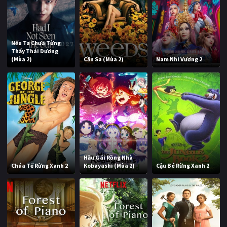
Nếu Ta Chưa Từng
Thấy Thái Dương
(Mùa 2)
Cần Sa (Mùa 2)
Nam Nhi Vương 2
Hầu Gái Rồng Nhà
Chúa Tể Rừng Xanh 2
Kobayashi (Mùa 2)
Cậu Bé Rừng Xanh 2