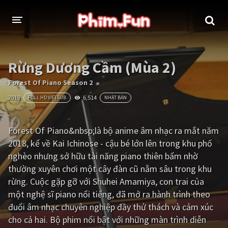
THỂ LOẠI
Rừng Dương Cầm (Mùa 2)
Thần thoại - Cổ trang
Hành động
Forest Of Piano Season 2
2019
6,514
FULL HD VIETSUB
NHẬT BẢN
Tâm lý
Chiến tranh
Võ thuật - Kiếm hiệp
Nhạc kịch
Forest Of Piano&nbsp;là bộ anime âm nhạc ra mắt năm
2018, kể về Kai Ichinose - cậu bé lớn lên trong khu phố
Kinh dị
Tội phạm - Hình sự
nghèo nhưng sở hữu tài năng piano thiên bẩm nhờ
Phiêu lưu
Hài hước
thường xuyên chơi một cây đàn cũ nằm sâu trong khu
rừng. Cuộc gặp gỡ với Shuhei Amamiya, con trai của
Viễn tưởng
Khoa học - Tài liệu
một nghệ sĩ piano nổi tiếng, đã mở ra hành trình theo
Hoạt hình
Thể thao
đuổi âm nhạc chuyên nghiệp đầy thử thách và cảm xúc
cho cả hai. Bộ phim nổi bật với những màn trình diễn
Tình cảm - Lãng mạn
Kỳ ảo