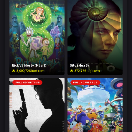
Rick Và Morty (Mùa 9)
Silo (Mùa 3)
3,000,726 lượt xem
372,766 lượt xem
FULL HD VIETSUB
FULL HD VIETSUB