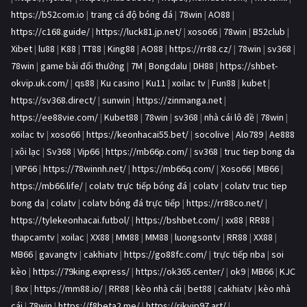
https://b52com.io
|
trang cá độ bóng đá
|
78win
|
AO88
|
https://c168.guide/
|
https://luck81.jp.net/
|
xoso66
|
78win
|
B52club
|
Xibet
|
lu88
|
K88
|
TT88
|
King88
|
AO88
|
https://rr88.cz/
|
78win
|
sv368
|
78win
|
game bài đổi thưởng
|
7M
|
Bongdalu
|
DH88
|
https://shbet-
okvip.uk.com/
|
qs88
|
Ku casino
|
Ku11
|
xoilac tv
|
Fun88
|
kubet
|
https://sv368.direct/
|
sunwin
|
https://zinmanga.net
|
https://ee88vie.com/
|
Kubet88
|
78win
|
sv368
|
nhà cái lô đề
|
78win
|
xoilac tv
|
xoso66
|
https://keonhacai55.bet/
|
socolive
|
Alo789
|
Ae888
|
xôi lạc
|
Sv368
|
Vip66
|
https://mb66p.com/
|
sv368
|
truc tiep bong da
|
VIP66
|
https://78winnh.net/
|
https://mb66q.com/
|
Xoso66
|
MB66
|
https://mb66.life/
|
colatv trực tiếp bóng đá
|
colatv
|
colatv truc tiep
bong da
|
colatv
|
colatv bóng đá trực tiếp
|
https://rr88co.net/
|
https://tylekeonhacai.futbol/
|
https://bshbet.com/
|
xx88
|
RR88
|
thapcamtv
|
xoilac
|
XX88
|
MM88
|
MM88
|
luongsontv
|
RR88
|
XX88
|
MB66
|
gavangtv
|
cakhiatv
|
https://go88fc.com/
|
trực tiếp nba
|
soi
kèo
|
https://79king.express/
|
https://ok365.center/
|
ok9
|
MB66
|
KJC
|
8xx
|
https://mm88.io/
|
RR88
|
kèo nhà cái
|
bet88
|
cakhiatv
|
kèo nhà
cái
|
78win
|
https://f8beta2.me/
|
https://rikvip97.art/
|