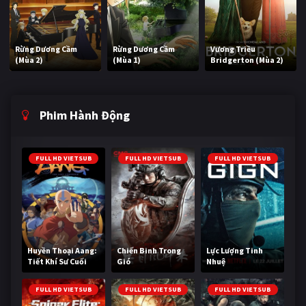
Rừng Dương Cầm
Rừng Dương Cầm
Vương Triều
(Mùa 2)
(Mùa 1)
Bridgerton (Mùa 2)
Phim Hành Động
FULL HD VIETSUB
FULL HD VIETSUB
FULL HD VIETSUB
Huyền Thoại Aang:
Chiến Binh Trong
Lực Lượng Tinh
Tiết Khí Sư Cuối
Gió
Nhuệ
Cùng
FULL HD VIETSUB
FULL HD VIETSUB
FULL HD VIETSUB