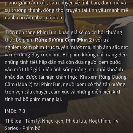
piano giàu cảm xúc, câu chuyện về tình bạn, đam mê và
sự trưởng thành, đồng thời truyền tải tình yêu mạnh mẽ
Giật gân
Gia đình
dành cho âm nhạc cổ điển.
Bí ẩn
Lịch sử
Trên nền tảng
PhimFun
, khán giả sẽ có cơ hội thưởng
Viễn Tây
Tiểu sử
thức bộ phim
Rừng Dương Cầm (Mùa 2)
với trải
GameShow
DramaTV
nghiệm xem phim trực tuyến mượt mà, hình ảnh sắc nét
và nội dung đầy cuốn hút. Bộ phim không chỉ mang đến
QUỐC GIA
những tình tiết hấp dẫn mà còn đưa người xem bước
vào một thế giới điện ảnh sống động, nơi mỗi khoảnh
Âu - Mỹ
Trung Quốc - Hồng Kông
khắc đều được tái hiện chân thực. Khi xem Rừng Dương
Cầm (Mùa 2) tại PhimFun, người xem có thể tận hưởng
Hàn Quốc
Nhật Bản
trọn vẹn câu chuyện, cảm xúc và những diễn biến kịch
Ấn Độ
Việt Nam
tính mà bộ phim mang lại.
Tổng hợp
IMDb:
7.3
Thể loại:
Tâm lý
Nhạc kịch
Phiêu lưu
Hoạt hình
TV
CẬP NHẬT
Series - Phim bộ