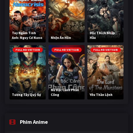
Tay Ngắm Tinh
Độc Thích Nhập
Anh: Nguy Cơ Nano
Nhện Ăn Hồn
Hầu
FULL HD VIETSUB
FULL HD VIETSUB
FULL HD VIETSUB
Nữ Đặc Cảnh Phản
Tương Tây Quỷ Sự
Công
Yêu Thần Lệnh
Phim Anime