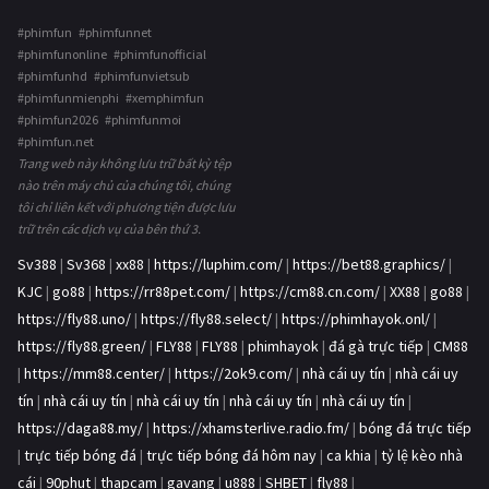
#phimfun #phimfunnet
#phimfunonline #phimfunofficial
#phimfunhd #phimfunvietsub
#phimfunmienphi #xemphimfun
#phimfun2026 #phimfunmoi
#phimfun.net
Trang web này không lưu trữ bất kỳ tệp
nào trên máy chủ của chúng tôi, chúng
tôi chỉ liên kết với phương tiện được lưu
trữ trên các dịch vụ của bên thứ 3.
Sv388
|
Sv368
|
xx88
|
https://luphim.com/
|
https://bet88.graphics/
|
KJC
|
go88
|
https://rr88pet.com/
|
https://cm88.cn.com/
|
XX88
|
go88
|
https://fly88.uno/
|
https://fly88.select/
|
https://phimhayok.onl/
|
https://fly88.green/
|
FLY88
|
FLY88
|
phimhayok
|
đá gà trực tiếp
|
CM88
|
https://mm88.center/
|
https://2ok9.com/
|
nhà cái uy tín
|
nhà cái uy
tín
|
nhà cái uy tín
|
nhà cái uy tín
|
nhà cái uy tín
|
nhà cái uy tín
|
https://daga88.my/
|
https://xhamsterlive.radio.fm/
|
bóng đá trực tiếp
|
trực tiếp bóng đá
|
trực tiếp bóng đá hôm nay
|
ca khia
|
tỷ lệ kèo nhà
cái
|
90phut
|
thapcam
|
gavang
|
u888
|
SHBET
|
fly88
|