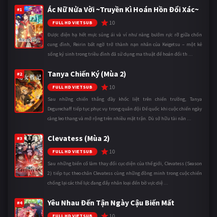
Ác Nữ Nửa Vời ~Truyền Kì Hoán Hồn Đổi Xác~
#1
10
FULL HD VIETSUB
Được điện hạ hết mực sủng ái và ví như nàng bướm rực rỡ giữa chốn
cung đình, Reirin bất ngờ trở thành nạn nhân của Keigetsu – một kẻ
sống ký sinh trong triều đình đã sử dụng ma thuật để hoán đổi th ...
Tanya Chiến Ký (Mùa 2)
#2
10
FULL HD VIETSUB
Sau những chiến thắng đầy khốc liệt trên chiến trường, Tanya
Degurechaff tiếp tục phục vụ trong quân đội Đế quốc khi cuộc chiến ngày
càng leo thang và mở rộng trên nhiều mặt trận. Dù sở hữu tài năn ...
Clevatess (Mùa 2)
#3
10
FULL HD VIETSUB
Sau những biến cố làm thay đổi cục diện của thế giới, Clevatess (Season
2) tiếp tục theo chân Clevatess cùng những đồng minh trong cuộc chiến
chống lại các thế lực đang đẩy nhân loại đến bờ vực diệ ...
Yêu Nhau Đến Tận Ngày Cậu Biến Mất
#4
10
FULL HD VIETSUB