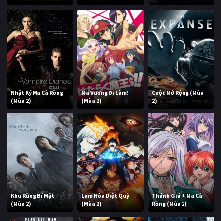
Nhật Ký Ma Cà Rồng
Ma Vương Đi Làm!
Cuộc Mở Rộng (Mùa
(Mùa 2)
(Mùa 2)
2)
Khu Rừng Bí Mật
Lam Hỏa Diệt Quỷ
Thánh Giá + Ma Cà
(Mùa 2)
(Mùa 2)
Rồng (Mùa 2)