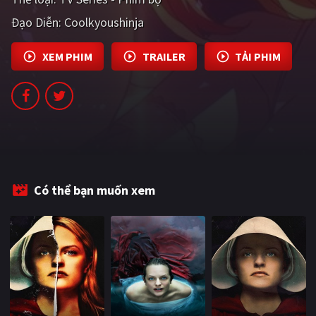
PHIM MỚI
Đạo Diễn:
Coolkyoushinja
PHIM BỘ
XEM PHIM
TRAILER
TẢI PHIM
PHIM LẺ
PHIM CHIẾU RẠP
TUYỂN TẬP PHIM
BLOG
Có thể bạn muốn xem