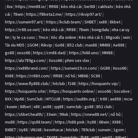
|
8xx
|
https://mm88.io/
|
RR88
|
kèo nhà cái
|
bet88
|
cakhiatv
|
kèo nhà
cái
|
78win
|
https://f8beta2.me/
|
https://rikvip97.art/
|
https://sunwin97.art/
|
https://kclub.team/
|
SHBET
|
xx88
|
8kbet
|
https://rr88.se.net/
|
kèo nhà cái
|
RR88
|
78win
|
bongdalu
|
nha cai uy
tin
|
ty le ca cuoc
|
7mcn
|
Xóc đĩa online
|
Kèo nhà cái 5
|
88goals
|
iwin
|
Tài xỉu MD5
|
1GOM
|
Rikvip
|
Go88
|
B52 club
|
max88
|
MM88
|
Ae888
|
go88
|
xoso66
|
https://cm88.dad/
|
https://hi88.uno/
|
MM88
|
https://alo789ga.com/
|
Xoso66
|
phim sex vlxx
|
https://xx88brand.com/
|
https://sunwin19.cn.com/
|
GG88
|
Xoso66
|
XX88
|
https://rr88it.com/
|
RR88
|
nổ hũ
|
MB66
|
SC88
|
https://www.fly888.club/
|
hitclub
|
f168
|
https://hoiquantv.vip/
|
https://hoiquantv.site/
|
https://hoiquantv.online/
|
xoso66
|
Socolive
|
8XX
|
Vip66
|
SumClub
|
HITCLUB
|
https://uu88n.org/
|
tr88
|
ae888
|
mcw
|
kuwin
|
88bet
|
x88
|
ao88
|
qq88
|
sumclub
|
go88
|
B52 club
|
https://shbet.health/
|
33win
|
99ok
|
https://vnew88.net/
|
nổ hũ
|
mu88
|
https://qs88.team/
|
https://hi88.pink
|
hz88
|
68win
|
XX88
|
8XBET
|
Uy88
|
VN168
|
keonhacai
|
hitclub
|
789club
|
sunwin
|
1gom
|
https://rikvippro.me/
|
TK688
|
bongdalu
|
fb88
|
m88
|
win55
|
86bet
|