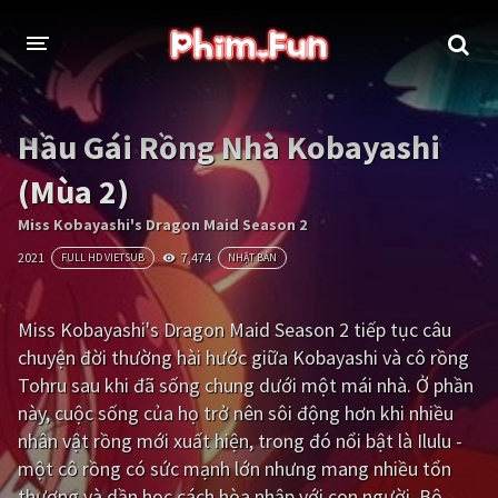
THỂ LOẠI
Hầu Gái Rồng Nhà Kobayashi
Thần thoại - Cổ trang
Hành động
(Mùa 2)
Tâm lý
Chiến tranh
Miss Kobayashi's Dragon Maid Season 2
2021
7,474
FULL HD VIETSUB
NHẬT BẢN
Võ thuật - Kiếm hiệp
Nhạc kịch
Kinh dị
Tội phạm - Hình sự
Miss Kobayashi's Dragon Maid Season 2 tiếp tục câu
chuyện đời thường hài hước giữa Kobayashi và cô rồng
Phiêu lưu
Hài hước
Tohru sau khi đã sống chung dưới một mái nhà. Ở phần
Viễn tưởng
Khoa học - Tài liệu
này, cuộc sống của họ trở nên sôi động hơn khi nhiều
nhân vật rồng mới xuất hiện, trong đó nổi bật là Ilulu -
Hoạt hình
Thể thao
một cô rồng có sức mạnh lớn nhưng mang nhiều tổn
Tình cảm - Lãng mạn
Kỳ ảo
thương và dần học cách hòa nhập với con người. Bộ