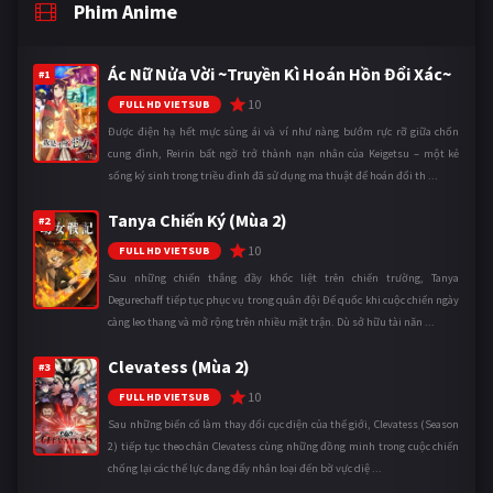
Phim Anime
Ác Nữ Nửa Vời ~Truyền Kì Hoán Hồn Đổi Xác~
#1
10
FULL HD VIETSUB
Được điện hạ hết mực sủng ái và ví như nàng bướm rực rỡ giữa chốn
cung đình, Reirin bất ngờ trở thành nạn nhân của Keigetsu – một kẻ
sống ký sinh trong triều đình đã sử dụng ma thuật để hoán đổi th ...
Tanya Chiến Ký (Mùa 2)
#2
10
FULL HD VIETSUB
Sau những chiến thắng đầy khốc liệt trên chiến trường, Tanya
Degurechaff tiếp tục phục vụ trong quân đội Đế quốc khi cuộc chiến ngày
càng leo thang và mở rộng trên nhiều mặt trận. Dù sở hữu tài năn ...
Clevatess (Mùa 2)
#3
10
FULL HD VIETSUB
Sau những biến cố làm thay đổi cục diện của thế giới, Clevatess (Season
2) tiếp tục theo chân Clevatess cùng những đồng minh trong cuộc chiến
chống lại các thế lực đang đẩy nhân loại đến bờ vực diệ ...