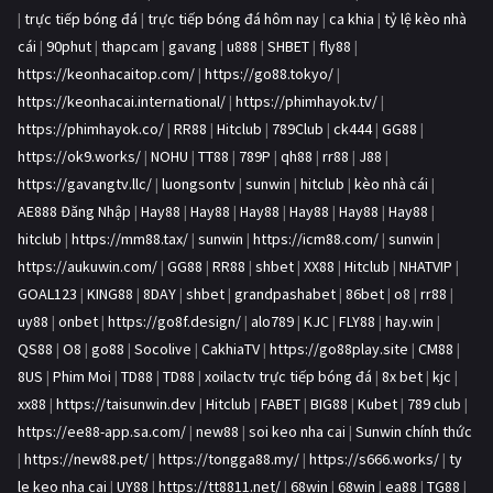
|
trực tiếp bóng đá
|
trực tiếp bóng đá hôm nay
|
ca khia
|
tỷ lệ kèo nhà
cái
|
90phut
|
thapcam
|
gavang
|
u888
|
SHBET
|
fly88
|
https://keonhacaitop.com/
|
https://go88.tokyo/
|
https://keonhacai.international/
|
https://phimhayok.tv/
|
https://phimhayok.co/
|
RR88
|
Hitclub
|
789Club
|
ck444
|
GG88
|
https://ok9.works/
|
NOHU
|
TT88
|
789P
|
qh88
|
rr88
|
J88
|
https://gavangtv.llc/
|
luongsontv
|
sunwin
|
hitclub
|
kèo nhà cái
|
AE888 Đăng Nhập
|
Hay88
|
Hay88
|
Hay88
|
Hay88
|
Hay88
|
Hay88
|
hitclub
|
https://mm88.tax/
|
sunwin
|
https://icm88.com/
|
sunwin
|
https://aukuwin.com/
|
GG88
|
RR88
|
shbet
|
XX88
|
Hitclub
|
NHATVIP
|
GOAL123
|
KING88
|
8DAY
|
shbet
|
grandpashabet
|
86bet
|
o8
|
rr88
|
uy88
|
onbet
|
https://go8f.design/
|
alo789
|
KJC
|
FLY88
|
hay.win
|
QS88
|
O8
|
go88
|
Socolive
|
CakhiaTV
|
https://go88play.site
|
CM88
|
8US
|
Phim Moi
|
TD88
|
TD88
|
xoilactv trực tiếp bóng đá
|
8x bet
|
kjc
|
xx88
|
https://taisunwin.dev
|
Hitclub
|
FABET
|
BIG88
|
Kubet
|
789 club
|
https://ee88-app.sa.com/
|
new88
|
soi keo nha cai
|
Sunwin chính thức
|
https://new88.pet/
|
https://tongga88.my/
|
https://s666.works/
|
ty
le keo nha cai
|
UY88
|
https://tt8811.net/
|
68win
|
68win
|
ea88
|
TG88
|