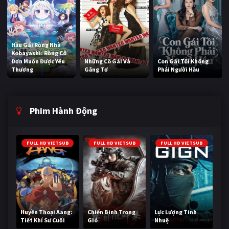
Hầu Gái Rồng Nhà
Kobayashi: Rồng Cô
Đơn Muốn Được Yêu
Những Cô Gái Và
Con Gái Tôi Không
Thương
Găng Tơ
Phải Người Hầu
Phim Hành Động
FULL HD VIETSUB
FULL HD VIETSUB
FULL HD VIETSUB
Huyền Thoại Aang:
Chiến Binh Trong
Lực Lượng Tinh
Tiết Khí Sư Cuối
Gió
Nhuệ
Cùng