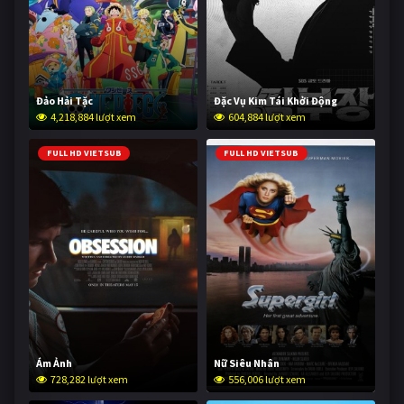
Đảo Hải Tặc
Đặc Vụ Kim Tái Khởi Động
4,218,884 lượt xem
604,884 lượt xem
FULL HD VIETSUB
FULL HD VIETSUB
Ám Ảnh
Nữ Siêu Nhân
728,282 lượt xem
556,006 lượt xem