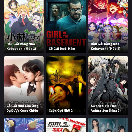
Hầu Gái Rồng Nhà
Hầu Gái Rồng Nhà
Kobayashi (Mùa 1)
Cô Gái Dưới Hầm
Kobayashi (Mùa 2)
Cô Gái Nhỏ Của Ông
Sword Gai: The
Dạ Được Cưng Chiều
Cuộc Gọi Nhỡ 2
Animation (Mùa 2)