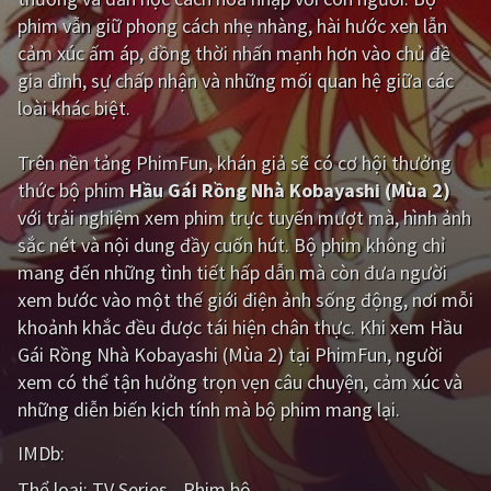
phim vẫn giữ phong cách nhẹ nhàng, hài hước xen lẫn
Giật gân
Gia đình
cảm xúc ấm áp, đồng thời nhấn mạnh hơn vào chủ đề
gia đình, sự chấp nhận và những mối quan hệ giữa các
Bí ẩn
Lịch sử
loài khác biệt.
Viễn Tây
Tiểu sử
Trên nền tảng
PhimFun
, khán giả sẽ có cơ hội thưởng
GameShow
DramaTV
thức bộ phim
Hầu Gái Rồng Nhà Kobayashi (Mùa 2)
với trải nghiệm xem phim trực tuyến mượt mà, hình ảnh
QUỐC GIA
sắc nét và nội dung đầy cuốn hút. Bộ phim không chỉ
mang đến những tình tiết hấp dẫn mà còn đưa người
Âu - Mỹ
Trung Quốc - Hồng Kông
xem bước vào một thế giới điện ảnh sống động, nơi mỗi
Hàn Quốc
Nhật Bản
khoảnh khắc đều được tái hiện chân thực. Khi xem Hầu
Gái Rồng Nhà Kobayashi (Mùa 2) tại PhimFun, người
Ấn Độ
Việt Nam
xem có thể tận hưởng trọn vẹn câu chuyện, cảm xúc và
Tổng hợp
những diễn biến kịch tính mà bộ phim mang lại.
IMDb:
CẬP NHẬT
Thể loại:
TV Series - Phim bộ