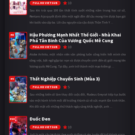
10
FULL HD VIETSUB
Sau khi trải qua 100 lần thất tình suốt những năm trung học cơ sở,
Rentaro Aijo quyết định đến một ngôi đền để cầu mong tìm được bạn gái
khi bước vào cấp ba. Lời cầu nguyện của cậu được Thần Tình Y ...
Hậu Phương Mạnh Nhất Thế Giới - Nhà Khai
#8
Phá Tân Binh Của Vương Quốc Mê Cung
10
FULL HD VIETSUB
Atobe Arihito, một nhân viên văn phòng luôn cống hiến hết mình cho
công việc, bất ngờ gặp tai nạn và được chuyển sinh đến dị giới mang tên
Vương quốc Mê Cung. Tại đây, anh trở thành một mạo hiểm gi ...
Thất Nghiệp Chuyển Sinh (Mùa 3)
#9
5
FULL HD VIETSUB
Sau những biến cố làm thay đổi cuộc đời, Rudeus Greyrat tiếp tục bước
vào một hành trình mới để trưởng thành cả về sức mạnh lẫn tinh thần.
Khi đối mặt với những thử thách ngày càng khắc nghiệt, anh ...
Đuốc Đen
#10
10
FULL HD VIETSUB
Jirô là một cậu bé được ông nuôi dưỡng và rèn luyện để trở thành ninja,