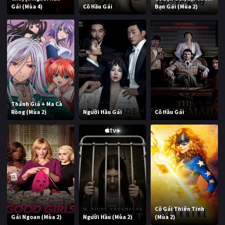
Gái (Mùa 4)
Cô Hầu Gái
Bạn Gái (Mùa 2)
Thánh Giá + Ma Cà
Rồng (Mùa 2)
Người Hầu Gái
Cô Hầu Gái
Cô Gái Thiên Tinh
Gái Ngoan (Mùa 2)
Người Hầu (Mùa 2)
(Mùa 2)