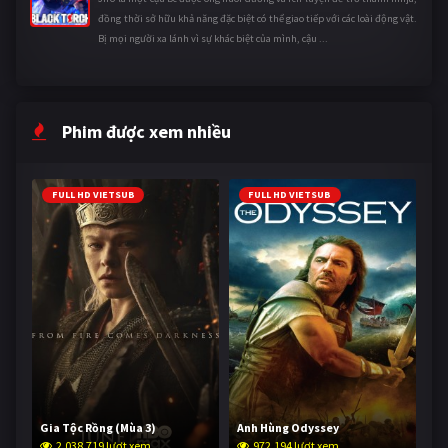
đồng thời sở hữu khả năng đặc biệt có thể giao tiếp với các loài động vật.
Bị mọi người xa lánh vì sự khác biệt của mình, cậu ...
Phim được xem nhiều
FULL HD VIETSUB
FULL HD VIETSUB
Gia Tộc Rồng (Mùa 3)
Anh Hùng Odyssey
2,038,719 lượt xem
972,194 lượt xem