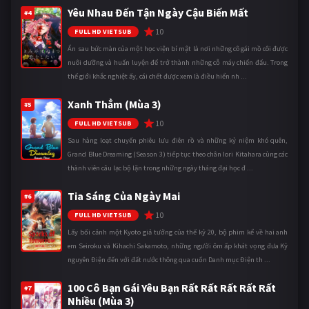
Yêu Nhau Đến Tận Ngày Cậu Biến Mất
#4
10
FULL HD VIETSUB
Ẩn sau bức màn của một học viện bí mật là nơi những cô gái mồ côi được
nuôi dưỡng và huấn luyện để trở thành những cỗ máy chiến đấu. Trong
thế giới khắc nghiệt ấy, cái chết được xem là điều hiển nh ...
Xanh Thẳm (Mùa 3)
#5
10
FULL HD VIETSUB
Sau hàng loạt chuyến phiêu lưu điên rồ và những kỷ niệm khó quên,
Grand Blue Dreaming (Season 3) tiếp tục theo chân Iori Kitahara cùng các
thành viên câu lạc bộ lặn trong những ngày tháng đại học đ ...
Tia Sáng Của Ngày Mai
#6
10
FULL HD VIETSUB
Lấy bối cảnh một Kyoto giả tưởng của thế kỷ 20, bộ phim kể về hai anh
em Seiroku và Kihachi Sakamoto, những người ôm ấp khát vọng đưa Kỷ
nguyên Điện đến với đất nước thông qua cuốn Danh mục Điện th ...
100 Cô Bạn Gái Yêu Bạn Rất Rất Rất Rất Rất
#7
Nhiều (Mùa 3)