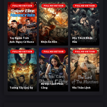
FULL HD VIETSUB
FULL HD VIETSUB
FULL HD VIETSUB
Tay Ngắm Tinh
Độc Thích Nhập
Anh: Nguy Cơ Nano
Nhện Ăn Hồn
Hầu
FULL HD VIETSUB
FULL HD VIETSUB
FULL HD VIETSUB
Nữ Đặc Cảnh Phản
Tương Tây Quỷ Sự
Công
Yêu Thần Lệnh