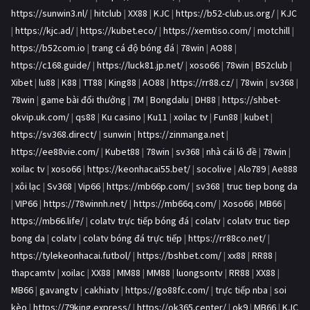
https://sunwin3.nl/
|
hitclub
|
XX88
|
KJC
|
https://b52-club.us.org/
|
KJC
|
https://kjc.ad/
|
https://kubet.eco/
|
https://xemtiso.com/
|
motchill
|
https://b52com.io
|
trang cá độ bóng đá
|
78win
|
AO88
|
https://c168.guide/
|
https://luck81.jp.net/
|
xoso66
|
78win
|
B52club
|
Xibet
|
lu88
|
K88
|
TT88
|
King88
|
AO88
|
https://rr88.cz/
|
78win
|
sv368
|
78win
|
game bài đổi thưởng
|
7M
|
Bongdalu
|
DH88
|
https://shbet-
okvip.uk.com/
|
qs88
|
Ku casino
|
Ku11
|
xoilac tv
|
Fun88
|
kubet
|
https://sv368.direct/
|
sunwin
|
https://zinmanga.net
|
https://ee88vie.com/
|
Kubet88
|
78win
|
sv368
|
nhà cái lô đề
|
78win
|
xoilac tv
|
xoso66
|
https://keonhacai55.bet/
|
socolive
|
Alo789
|
Ae888
|
xôi lạc
|
Sv368
|
Vip66
|
https://mb66p.com/
|
sv368
|
truc tiep bong da
|
VIP66
|
https://78winnh.net/
|
https://mb66q.com/
|
Xoso66
|
MB66
|
https://mb66.life/
|
colatv trực tiếp bóng đá
|
colatv
|
colatv truc tiep
bong da
|
colatv
|
colatv bóng đá trực tiếp
|
https://rr88co.net/
|
https://tylekeonhacai.futbol/
|
https://bshbet.com/
|
xx88
|
RR88
|
thapcamtv
|
xoilac
|
XX88
|
MM88
|
MM88
|
luongsontv
|
RR88
|
XX88
|
MB66
|
gavangtv
|
cakhiatv
|
https://go88fc.com/
|
trực tiếp nba
|
soi
kèo
|
https://79king.express/
|
https://ok365.center/
|
ok9
|
MB66
|
KJC