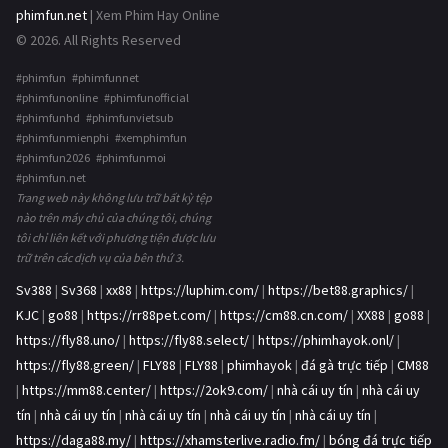
phimfun.net
| Xem Phim Hay Online
© 2026. All Rights Reserved
#phimfun #phimfunnet
#phimfunonline #phimfunofficial
#phimfunhd #phimfunvietsub
#phimfunmienphi #xemphimfun
#phimfun2026 #phimfunmoi
#phimfun.net
Trang web này không lưu trữ bất kỳ tệp
nào trên máy chủ của chúng tôi, chúng
tôi chỉ liên kết với phương tiện được lưu
trữ trên các dịch vụ của bên thứ 3.
Sv388
|
Sv368
|
xx88
|
https://luphim.com/
|
https://bet88.graphics/
|
KJC
|
go88
|
https://rr88pet.com/
|
https://cm88.cn.com/
|
XX88
|
go88
|
https://fly88.uno/
|
https://fly88.select/
|
https://phimhayok.onl/
|
https://fly88.green/
|
FLY88
|
FLY88
|
phimhayok
|
đá gà trực tiếp
|
CM88
|
https://mm88.center/
|
https://2ok9.com/
|
nhà cái uy tín
|
nhà cái uy
tín
|
nhà cái uy tín
|
nhà cái uy tín
|
nhà cái uy tín
|
nhà cái uy tín
|
https://daga88.my/
|
https://xhamsterlive.radio.fm/
|
bóng đá trực tiếp