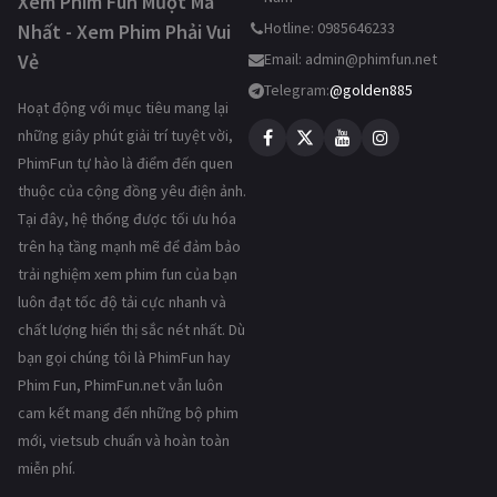
Xem Phim Fun Mượt Mà
Hotline: 0985646233
Nhất - Xem Phim Phải Vui
Vẻ
Email:
admin@phimfun.net
Telegram:
@golden885
Hoạt động với mục tiêu mang lại
những giây phút giải trí tuyệt vời,
PhimFun tự hào là điểm đến quen
thuộc của cộng đồng yêu điện ảnh.
Tại đây, hệ thống được tối ưu hóa
trên hạ tầng mạnh mẽ để đảm bảo
trải nghiệm xem phim fun của bạn
luôn đạt tốc độ tải cực nhanh và
chất lượng hiển thị sắc nét nhất. Dù
bạn gọi chúng tôi là PhimFun hay
Phim Fun, PhimFun.net vẫn luôn
cam kết mang đến những bộ phim
mới, vietsub chuẩn và hoàn toàn
miễn phí.