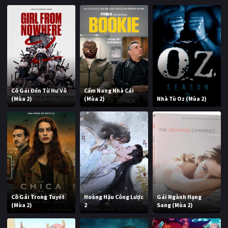
Cô Gái Đến Từ Hư Vô
Cẩm Nang Nhà Cái
(Mùa 2)
(Mùa 2)
Nhà Tù Oz (Mùa 2)
Cô Gái Trong Tuyết
Hoàng Hậu Công Lược
Gái Ngành Hạng
(Mùa 2)
2
Sang (Mùa 2)