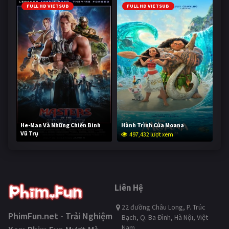
FULL HD VIETSUB
FULL HD VIETSUB
He-Man Và Những Chiến Binh
Hành Trình Của Moana
Vũ Trụ
497,432 lượt xem
246,713 lượt xem
Liên Hệ
22 đường Châu Long, P. Trúc
PhimFun.net - Trải Nghiệm
Bạch, Q. Ba Đình, Hà Nội, Việt
Nam