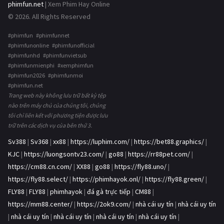
phimfun.net
| Xem Phim Hay Online
© 2026. All Rights Reserved
#phimfun #phimfunnet
#phimfunonline #phimfunofficial
#phimfunhd #phimfunvietsub
#phimfunmienphi #xemphimfun
#phimfun2026 #phimfunmoi
#phimfun.net
Trang web này không lưu trữ bất kỳ tệp
nào trên máy chủ của chúng tôi, chúng
tôi chỉ liên kết với phương tiện được lưu
trữ trên các dịch vụ của bên thứ 3.
Sv388
|
Sv368
|
xx88
|
https://luphim.com/
|
https://bet88.graphics/
|
KJC
|
https://luongsontv23.com/
|
go88
|
https://rr88pet.com/
|
https://cm88.cn.com/
|
XX88
|
go88
|
https://fly88.uno/
|
https://fly88.select/
|
https://phimhayok.onl/
|
https://fly88.green/
|
FLY88
|
FLY88
|
phimhayok
|
đá gà trực tiếp
|
CM88
|
https://mm88.center/
|
https://2ok9.com/
|
nhà cái uy tín
|
nhà cái uy tín
|
nhà cái uy tín
|
nhà cái uy tín
|
nhà cái uy tín
|
nhà cái uy tín
|