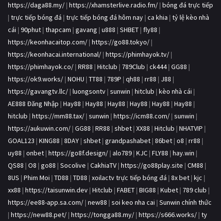
https://daga88.my/
|
https://xhamsterlive.radio.fm/
|
bóng đá trực tiếp
|
trực tiếp bóng đá
|
trực tiếp bóng đá hôm nay
|
ca khia
|
tỷ lệ kèo nhà
cái
|
90phut
|
thapcam
|
gavang
|
u888
|
SHBET
|
fly88
|
https://keonhacaitop.com/
|
https://go88.tokyo/
|
https://keonhacai.international/
|
https://phimhayok.tv/
|
https://phimhayok.co/
|
RR88
|
Hitclub
|
789Club
|
ck444
|
GG88
|
https://ok9.works/
|
NOHU
|
TT88
|
789P
|
qh88
|
rr88
|
J88
|
https://gavangtv.llc/
|
luongsontv
|
sunwin
|
hitclub
|
kèo nhà cái
|
AE888 Đăng Nhập
|
Hay88
|
Hay88
|
Hay88
|
Hay88
|
Hay88
|
Hay88
|
hitclub
|
https://mm88.tax/
|
sunwin
|
https://icm88.com/
|
sunwin
|
https://aukuwin.com/
|
GG88
|
RR88
|
shbet
|
XX88
|
Hitclub
|
NHATVIP
|
GOAL123
|
KING88
|
8DAY
|
shbet
|
grandpashabet
|
86bet
|
o8
|
rr88
|
uy88
|
onbet
|
https://go8f.design/
|
alo789
|
KJC
|
FLY88
|
hay.win
|
QS88
|
O8
|
go88
|
Socolive
|
CakhiaTV
|
https://go88play.site
|
CM88
|
8US
|
Phim Moi
|
TD88
|
TD88
|
xoilactv trực tiếp bóng đá
|
8x bet
|
kjc
|
xx88
|
https://taisunwin.dev
|
Hitclub
|
FABET
|
BIG88
|
Kubet
|
789 club
|
https://ee88-app.sa.com/
|
new88
|
soi keo nha cai
|
Sunwin chính thức
|
https://new88.pet/
|
https://tongga88.my/
|
https://s666.works/
|
ty