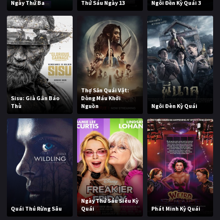
Ngày Thứ Ba
Thứ Sáu Ngày 13
Ngôi Đền Kỳ Quái 3
Thợ Săn Quái Vật:
Sisu: Già Gân Báo
Dòng Máu Khởi
Thù
Nguồn
Ngôi Đèn Kỳ Quái
Ngày Thứ Sáu Siêu Kỳ
Quái Thú Rừng Sâu
Quái
Phát Minh Kỳ Quái