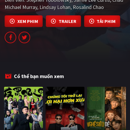
PHIM MỚI
Michael Murray
Lindsay Lohan
Rosalind Chao
PHIM BỘ
XEM PHIM
TRAILER
TẢI PHIM
PHIM LẺ
PHIM CHIẾU RẠP
TUYỂN TẬP PHIM
BLOG
Có thể bạn muốn xem