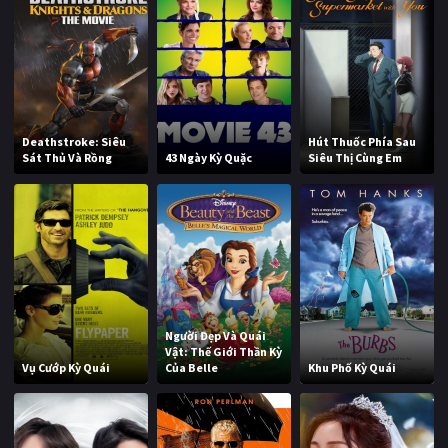
Deathstroke: Siêu
Hút Thuốc Phía Sau
Sát Thủ Và Rồng
43 Ngày Kỳ Quặc
Siêu Thị Cùng Em
Người Đẹp Và Quái
Vật: Thế Giới Thần Kỳ
Vụ Cướp Kỳ Quái
Của Belle
Khu Phố Kỳ Quái