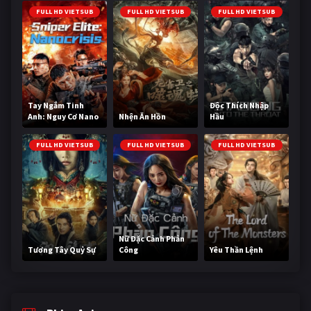
FULL HD VIETSUB
FULL HD VIETSUB
FULL HD VIETSUB
Tay Ngắm Tinh
Độc Thích Nhập
Anh: Nguy Cơ Nano
Nhện Ăn Hồn
Hầu
FULL HD VIETSUB
FULL HD VIETSUB
FULL HD VIETSUB
Nữ Đặc Cảnh Phản
Tương Tây Quỷ Sự
Công
Yêu Thần Lệnh