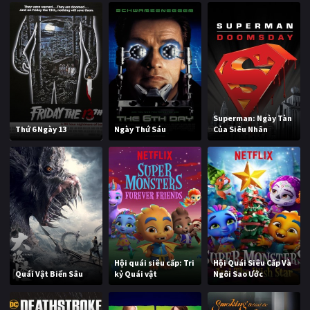
Superman: Ngày Tàn
Thứ 6 Ngày 13
Ngày Thứ Sáu
Của Siêu Nhân
Hội quái siêu cấp: Tri
Hội Quái Siêu Cấp Và
Quái Vật Biển Sâu
kỷ Quái vật
Ngôi Sao Ước