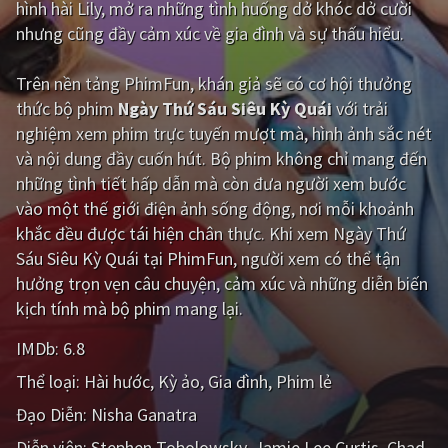
hình hài Lily, mở ra những tình huống dở khóc dở cười
nhưng cũng đầy cảm xúc về gia đình và sự thấu hiểu.
Giật gân
Gia đình
Bí ẩn
Lịch sử
Trên nền tảng
PhimFun
, khán giả sẽ có cơ hội thưởng
thức bộ phim
Ngày Thứ Sáu Siêu Kỳ Quái
với trải
Viễn Tây
Tiểu sử
nghiệm xem phim trực tuyến mượt mà, hình ảnh sắc nét
GameShow
DramaTV
và nội dung đầy cuốn hút. Bộ phim không chỉ mang đến
những tình tiết hấp dẫn mà còn đưa người xem bước
QUỐC GIA
vào một thế giới điện ảnh sống động, nơi mỗi khoảnh
khắc đều được tái hiện chân thực. Khi xem Ngày Thứ
Âu - Mỹ
Trung Quốc - Hồng Kông
Sáu Siêu Kỳ Quái tại PhimFun, người xem có thể tận
hưởng trọn vẹn câu chuyện, cảm xúc và những diễn biến
Hàn Quốc
Nhật Bản
kịch tính mà bộ phim mang lại.
Ấn Độ
Việt Nam
IMDb:
6.8
Tổng hợp
Thể loại:
Hài hước
Kỳ ảo
Gia đình
Phim lẻ
Đạo Diễn:
Nisha Ganatra
CẬP NHẬT
Diễn viên:
Stephen Tobolowsky
Jamie Lee Curtis
Chad