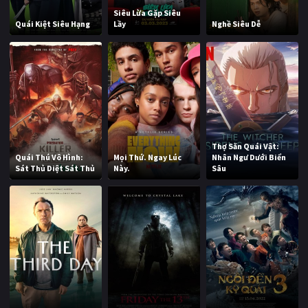
Siêu Lừa Gặp Siêu
Quái Kiệt Siêu Hạng
Lầy
Nghề Siêu Dễ
Thợ Săn Quái Vật:
Quái Thú Vô Hình:
Mọi Thứ. Ngay Lúc
Nhân Ngư Dưới Biển
Sát Thủ Diệt Sát Thủ
Này.
Sâu