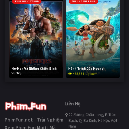
FULL HD VIETSUB
FULL HD VIETSUB
He-Man Và Những Chiến Binh
Hành Trình Của Moana
Vũ Trụ
488,384 lượt xem
236,923 lượt xem
Liên Hệ
22 đường Châu Long, P. Trúc
PhimFun.net - Trải Nghiệm
Bạch, Q. Ba Đình, Hà Nội, Việt
Nam
Xem Phim Fun Mượt Mà