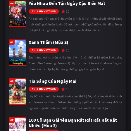
Yêu Nhau Đến Tận Ngày Cậu Biến Mất
#4
10
FULL HD VIETSUB
Ẩn sau bức màn của một học viện bí mật là nơi những cô gái mồ côi được
nuôi dưỡng và huấn luyện để trở thành những cỗ máy chiến đấu. Trong
thế giới khắc nghiệt ấy, cái chết được xem là điều hiển nh ...
Xanh Thẳm (Mùa 3)
#5
10
FULL HD VIETSUB
Sau hàng loạt chuyến phiêu lưu điên rồ và những kỷ niệm khó quên,
Grand Blue Dreaming (Season 3) tiếp tục theo chân Iori Kitahara cùng các
thành viên câu lạc bộ lặn trong những ngày tháng đại học đ ...
Tia Sáng Của Ngày Mai
#6
10
FULL HD VIETSUB
Lấy bối cảnh một Kyoto giả tưởng của thế kỷ 20, bộ phim kể về hai anh
em Seiroku và Kihachi Sakamoto, những người ôm ấp khát vọng đưa Kỷ
nguyên Điện đến với đất nước thông qua cuốn Danh mục Điện th ...
100 Cô Bạn Gái Yêu Bạn Rất Rất Rất Rất Rất
#7
Nhiều (Mùa 3)