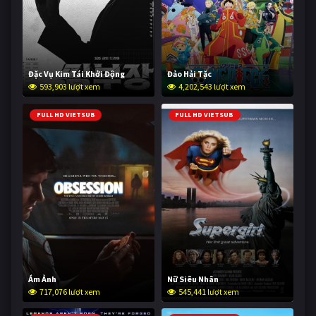
Đặc Vụ Kim Tái Khởi Động
Đảo Hải Tặc
593,903 lượt xem
4,202,543 lượt xem
FULL HD VIETSUB
FULL HD VIETSUB
Ám Ảnh
Nữ Siêu Nhân
717,076 lượt xem
545,441 lượt xem