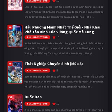
10
FULL HD VIETSUB
Sau khi trải qua 100 lần thất tình suốt những năm trung học cơ sở,
Rentaro Aijo quyết định đến một ngôi đền để cầu mong tìm được bạn gái
khi bước vào cấp ba. Lời cầu nguyện của cậu được Thần Tình Y ...
Hậu Phương Mạnh Nhất Thế Giới - Nhà Khai
#8
Phá Tân Binh Của Vương Quốc Mê Cung
10
FULL HD VIETSUB
Atobe Arihito, một nhân viên văn phòng luôn cống hiến hết mình cho
công việc, bất ngờ gặp tai nạn và được chuyển sinh đến dị giới mang tên
Vương quốc Mê Cung. Tại đây, anh trở thành một mạo hiểm gi ...
Thất Nghiệp Chuyển Sinh (Mùa 3)
#9
5
FULL HD VIETSUB
Sau những biến cố làm thay đổi cuộc đời, Rudeus Greyrat tiếp tục bước
vào một hành trình mới để trưởng thành cả về sức mạnh lẫn tinh thần.
Khi đối mặt với những thử thách ngày càng khắc nghiệt, anh ...
Đuốc Đen
#10
10
FULL HD VIETSUB
Jirô là một cậu bé được ông nuôi dưỡng và rèn luyện để trở thành ninja,