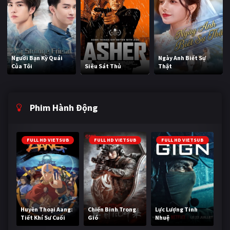
Người Bạn Kỳ Quái
Ngày Anh Biết Sự
Của Tôi
Siêu Sát Thủ
Thật
Phim Hành Động
FULL HD VIETSUB
FULL HD VIETSUB
FULL HD VIETSUB
Huyền Thoại Aang:
Chiến Binh Trong
Lực Lượng Tinh
Tiết Khí Sư Cuối
Gió
Nhuệ
Cùng