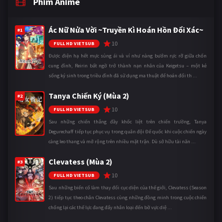
Phim Anime
Ác Nữ Nửa Vời ~Truyền Kì Hoán Hồn Đổi Xác~
#1
10
FULL HD VIETSUB
Được điện hạ hết mực sủng ái và ví như nàng bướm rực rỡ giữa chốn
cung đình, Reirin bất ngờ trở thành nạn nhân của Keigetsu – một kẻ
sống ký sinh trong triều đình đã sử dụng ma thuật để hoán đổi th ...
Tanya Chiến Ký (Mùa 2)
#2
10
FULL HD VIETSUB
Sau những chiến thắng đầy khốc liệt trên chiến trường, Tanya
Degurechaff tiếp tục phục vụ trong quân đội Đế quốc khi cuộc chiến ngày
càng leo thang và mở rộng trên nhiều mặt trận. Dù sở hữu tài năn ...
Clevatess (Mùa 2)
#3
10
FULL HD VIETSUB
Sau những biến cố làm thay đổi cục diện của thế giới, Clevatess (Season
2) tiếp tục theo chân Clevatess cùng những đồng minh trong cuộc chiến
chống lại các thế lực đang đẩy nhân loại đến bờ vực diệ ...