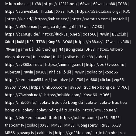
le keo nha cai
|
UY88
|
https://tt8811.net/
|
68win
|
68win
|
ea88
|
TG88
|
https://sunwin3.nl/
|
hitclub
|
XX88
|
KJC
|
https://b52-club.us.org/
|
KJC
|
https://kjc.ad/
|
https://kubet.eco/
|
https://xemtiso.com/
|
motchill
|
https://b52com.io
|
trang cá độ bóng đá
|
78win
|
AO88
|
https://c168.guide/
|
https://luck81.jp.net/
|
xoso66
|
78win
|
B52club
|
Xibet
|
lu88
|
K88
|
TT88
|
King88
|
AO88
|
https://rr88.cz/
|
78win
|
sv368
|
78win
|
game bài đổi thưởng
|
7M
|
Bongdalu
|
DH88
|
https://shbet-
okvip.uk.com/
|
Ku casino
|
Ku11
|
xoilac tv
|
Fun88
|
kubet
|
https://sv368.direct/
|
https://zinmanga.net
|
https://ee88vie.com/
|
Kubet88
|
78win
|
sv368
|
nhà cái lô đề
|
78win
|
xoilac tv
|
xoso66
|
https://keonhacai55.bet/
|
socolive
|
Alo789
|
Ae888
|
xôi lạc
|
vip66
|
Sv368
|
Vip66
|
https://mb66p.com/
|
sv368
|
truc tiep bong da
|
VIP66
|
https://78winnh.net/
|
https://mb66q.com/
|
Xoso66
|
MB66
|
https://mb66.life/
|
colatv trực tiếp bóng đá
|
colatv
|
colatv truc tiep
bong da
|
colatv
|
colatv bóng đá trực tiếp
|
https://rr88co.net/
|
https://tylekeonhacai.futbol/
|
https://bshbet.com/
|
xx88
|
RR88
|
thapcamtv
|
xoilac
|
XX88
|
MM88
|
MM88
|
luongsontv
|
RR88
|
XX88
|
MB66
|
gavangtv
|
cakhiatv
|
https://go88fc.com/
|
trực tiếp nba
|
soi