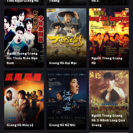
Tiếu Ngạo Giang Hồ
Thắng
Hồ 3
Người Trong Giang
Hồ: Thiếu Niên Hạo
Người Trong Giang
Nam
Giang Hồ Đại Mạc
Hồ
Người Trong Giang
Hồ 2: Mãnh Long Quá
Giang Hồ Máu Lệ
Giang Hồ Nữ Nhi
Giang