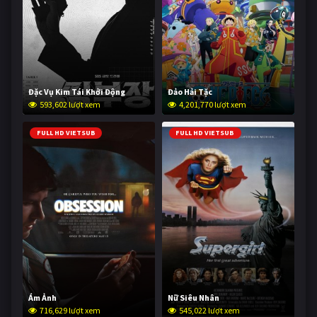
Đặc Vụ Kim Tái Khởi Động
Đảo Hải Tặc
593,602 lượt xem
4,201,770 lượt xem
FULL HD VIETSUB
FULL HD VIETSUB
Ám Ảnh
Nữ Siêu Nhân
716,629 lượt xem
545,022 lượt xem