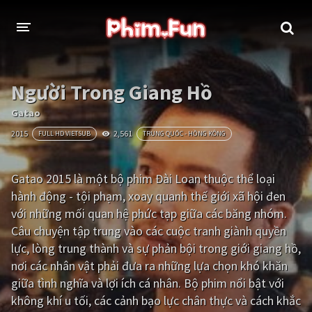
THỂ LOẠI
Người Trong Giang Hồ
Thần thoại - Cổ trang
Hành động
Gatao
2015
2,561
FULL HD VIETSUB
TRUNG QUỐC - HỒNG KÔNG
Tâm lý
Chiến tranh
Võ thuật - Kiếm hiệp
Nhạc kịch
Gatao 2015 là một bộ phim Đài Loan thuộc thể loại
hành động - tội phạm, xoay quanh thế giới xã hội đen
Kinh dị
Tội phạm - Hình sự
với những mối quan hệ phức tạp giữa các băng nhóm.
Phiêu lưu
Hài hước
Câu chuyện tập trung vào các cuộc tranh giành quyền
lực, lòng trung thành và sự phản bội trong giới giang hồ,
Viễn tưởng
Khoa học - Tài liệu
nơi các nhân vật phải đưa ra những lựa chọn khó khăn
Hoạt hình
Thể thao
giữa tình nghĩa và lợi ích cá nhân. Bộ phim nổi bật với
không khí u tối, các cảnh bạo lực chân thực và cách khắc
Tình cảm - Lãng mạn
Kỳ ảo