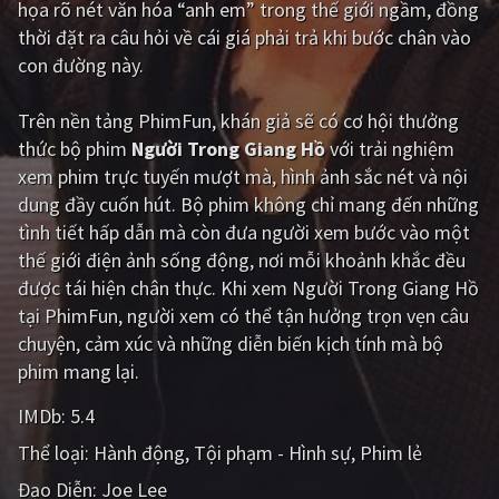
họa rõ nét văn hóa “anh em” trong thế giới ngầm, đồng
thời đặt ra câu hỏi về cái giá phải trả khi bước chân vào
Giật gân
Gia đình
con đường này.
Bí ẩn
Lịch sử
Trên nền tảng
PhimFun
, khán giả sẽ có cơ hội thưởng
Viễn Tây
Tiểu sử
thức bộ phim
Người Trong Giang Hồ
với trải nghiệm
GameShow
DramaTV
xem phim trực tuyến mượt mà, hình ảnh sắc nét và nội
dung đầy cuốn hút. Bộ phim không chỉ mang đến những
QUỐC GIA
tình tiết hấp dẫn mà còn đưa người xem bước vào một
thế giới điện ảnh sống động, nơi mỗi khoảnh khắc đều
Âu - Mỹ
Trung Quốc - Hồng Kông
được tái hiện chân thực. Khi xem Người Trong Giang Hồ
tại PhimFun, người xem có thể tận hưởng trọn vẹn câu
Hàn Quốc
Nhật Bản
chuyện, cảm xúc và những diễn biến kịch tính mà bộ
Ấn Độ
Việt Nam
phim mang lại.
Tổng hợp
IMDb:
5.4
Thể loại:
Hành động
Tội phạm - Hình sự
Phim lẻ
CẬP NHẬT
Đạo Diễn:
Joe Lee