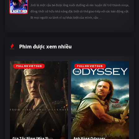
Jirô là một cậu bé được ông nuôi dưỡng và rèn luyện để trở thành ninja,
đồng thời sở hữu khả năng đặc biệt có thể giao tiếp với các loài động vật.
Bị mọi người xa lánh vì sự khác biệt của mình, cậu ...
Phim được xem nhiều
FULL HD VIETSUB
FULL HD VIETSUB
Gia Tộc Rồng (Mùa 3)
Anh Hùng Odyssey