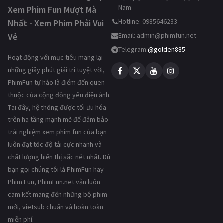
Nam
Xem Phim Fun Mượt Mà
Hotline: 0985646233
Nhất - Xem Phim Phải Vui
Vẻ
Email:
admin@phimfun.net
Telegram:
@golden885
Hoạt động với mục tiêu mang lại
những giây phút giải trí tuyệt vời,
PhimFun tự hào là điểm đến quen
thuộc của cộng đồng yêu điện ảnh.
Tại đây, hệ thống được tối ưu hóa
trên hạ tầng mạnh mẽ để đảm bảo
trải nghiệm xem phim fun của bạn
luôn đạt tốc độ tải cực nhanh và
chất lượng hiển thị sắc nét nhất. Dù
bạn gọi chúng tôi là PhimFun hay
Phim Fun, PhimFun.net vẫn luôn
cam kết mang đến những bộ phim
mới, vietsub chuẩn và hoàn toàn
miễn phí.