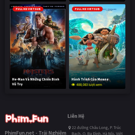
FULL HD VIETSUB
FULL HD VIETSUB
He-Man Và Những Chiến Binh
Hành Trình Của Moana
Vũ Trụ
488,083 lượt xem
236,604 lượt xem
Liên Hệ
22 đường Châu Long, P. Trúc
PhimFun.net - Trải Nghiệm
Bạch, Q. Ba Đình, Hà Nội, Việt