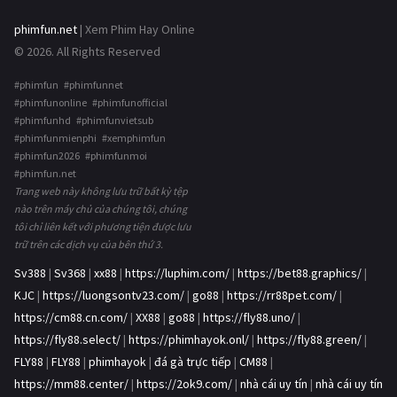
phimfun.net
| Xem Phim Hay Online
© 2026. All Rights Reserved
#phimfun #phimfunnet
#phimfunonline #phimfunofficial
#phimfunhd #phimfunvietsub
#phimfunmienphi #xemphimfun
#phimfun2026 #phimfunmoi
#phimfun.net
Trang web này không lưu trữ bất kỳ tệp
nào trên máy chủ của chúng tôi, chúng
tôi chỉ liên kết với phương tiện được lưu
trữ trên các dịch vụ của bên thứ 3.
Sv388
|
Sv368
|
xx88
|
https://luphim.com/
|
https://bet88.graphics/
|
KJC
|
https://luongsontv23.com/
|
go88
|
https://rr88pet.com/
|
https://cm88.cn.com/
|
XX88
|
go88
|
https://fly88.uno/
|
https://fly88.select/
|
https://phimhayok.onl/
|
https://fly88.green/
|
FLY88
|
FLY88
|
phimhayok
|
đá gà trực tiếp
|
CM88
|
https://mm88.center/
|
https://2ok9.com/
|
nhà cái uy tín
|
nhà cái uy tín