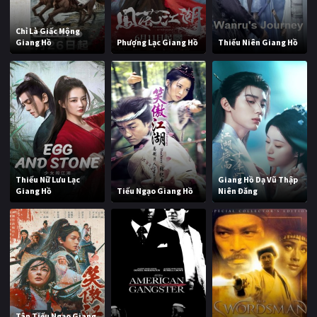
Chỉ Là Giấc Mộng
Giang Hồ
Phượng Lạc Giang Hồ
Thiếu Niên Giang Hồ
Thiếu Nữ Lưu Lạc
Giang Hồ Dạ Vũ Thập
Giang Hồ
Tiếu Ngạo Giang Hồ
Niên Đăng
Tân Tiếu Ngạo Giang