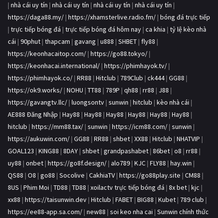
|
nhà cái uy tín
|
nhà cái uy tín
|
nhà cái uy tín
|
nhà cái uy tín
|
https://daga88.my/
|
https://xhamsterlive.radio.fm/
|
bóng đá trực tiếp
|
trực tiếp bóng đá
|
trực tiếp bóng đá hôm nay
|
ca khia
|
tỷ lệ kèo nhà
cái
|
90phut
|
thapcam
|
gavang
|
u888
|
SHBET
|
fly88
|
https://keonhacaitop.com/
|
https://go88.tokyo/
|
https://keonhacai.international/
|
https://phimhayok.tv/
|
https://phimhayok.co/
|
RR88
|
Hitclub
|
789Club
|
ck444
|
GG88
|
https://ok9.works/
|
NOHU
|
TT88
|
789P
|
qh88
|
rr88
|
J88
|
https://gavangtv.llc/
|
luongsontv
|
sunwin
|
hitclub
|
kèo nhà cái
|
AE888 Đăng Nhập
|
Hay88
|
Hay88
|
Hay88
|
Hay88
|
Hay88
|
Hay88
|
hitclub
|
https://mm88.tax/
|
sunwin
|
https://icm88.com/
|
sunwin
|
https://aukuwin.com/
|
GG88
|
RR88
|
shbet
|
XX88
|
Hitclub
|
NHATVIP
|
GOAL123
|
KING88
|
8DAY
|
shbet
|
grandpashabet
|
86bet
|
o8
|
rr88
|
uy88
|
onbet
|
https://go8f.design/
|
alo789
|
KJC
|
FLY88
|
hay.win
|
QS88
|
O8
|
go88
|
Socolive
|
CakhiaTV
|
https://go88play.site
|
CM88
|
8US
|
Phim Moi
|
TD88
|
TD88
|
xoilactv trực tiếp bóng đá
|
8x bet
|
kjc
|
xx88
|
https://taisunwin.dev
|
Hitclub
|
FABET
|
BIG88
|
Kubet
|
789 club
|
https://ee88-app.sa.com/
|
new88
|
soi keo nha cai
|
Sunwin chính thức