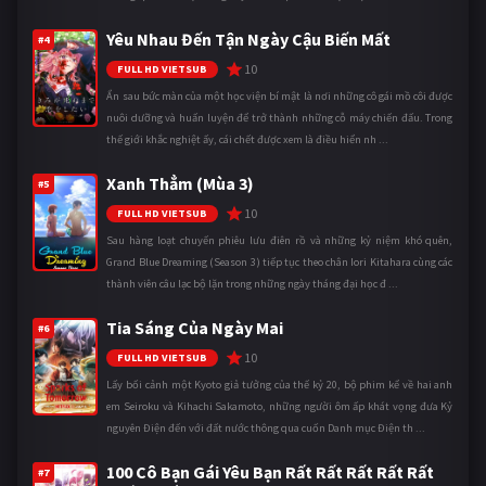
Yêu Nhau Đến Tận Ngày Cậu Biến Mất
#4
10
FULL HD VIETSUB
Ẩn sau bức màn của một học viện bí mật là nơi những cô gái mồ côi được
nuôi dưỡng và huấn luyện để trở thành những cỗ máy chiến đấu. Trong
thế giới khắc nghiệt ấy, cái chết được xem là điều hiển nh ...
Xanh Thẳm (Mùa 3)
#5
10
FULL HD VIETSUB
Sau hàng loạt chuyến phiêu lưu điên rồ và những kỷ niệm khó quên,
Grand Blue Dreaming (Season 3) tiếp tục theo chân Iori Kitahara cùng các
thành viên câu lạc bộ lặn trong những ngày tháng đại học đ ...
Tia Sáng Của Ngày Mai
#6
10
FULL HD VIETSUB
Lấy bối cảnh một Kyoto giả tưởng của thế kỷ 20, bộ phim kể về hai anh
em Seiroku và Kihachi Sakamoto, những người ôm ấp khát vọng đưa Kỷ
nguyên Điện đến với đất nước thông qua cuốn Danh mục Điện th ...
100 Cô Bạn Gái Yêu Bạn Rất Rất Rất Rất Rất
#7