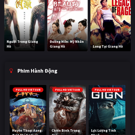
Người Trong Giang
Đường Môn: Mỹ Nhân
Hồ
Giang Hồ
Long Tại Giang Hồ
Phim Hành Động
FULL HD VIETSUB
FULL HD VIETSUB
FULL HD VIETSUB
Huyền Thoại Aang:
Chiến Binh Trong
Lực Lượng Tinh