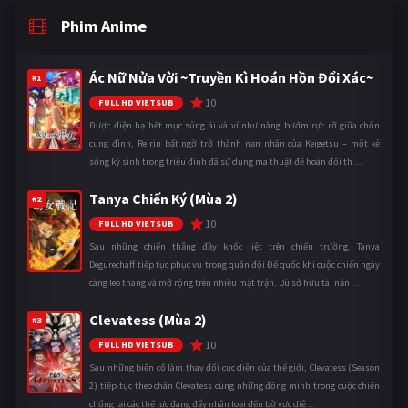
Phim Anime
Ác Nữ Nửa Vời ~Truyền Kì Hoán Hồn Đổi Xác~
#1
10
FULL HD VIETSUB
Được điện hạ hết mực sủng ái và ví như nàng bướm rực rỡ giữa chốn
cung đình, Reirin bất ngờ trở thành nạn nhân của Keigetsu – một kẻ
sống ký sinh trong triều đình đã sử dụng ma thuật để hoán đổi th ...
Tanya Chiến Ký (Mùa 2)
#2
10
FULL HD VIETSUB
Sau những chiến thắng đầy khốc liệt trên chiến trường, Tanya
Degurechaff tiếp tục phục vụ trong quân đội Đế quốc khi cuộc chiến ngày
càng leo thang và mở rộng trên nhiều mặt trận. Dù sở hữu tài năn ...
Clevatess (Mùa 2)
#3
10
FULL HD VIETSUB
Sau những biến cố làm thay đổi cục diện của thế giới, Clevatess (Season
2) tiếp tục theo chân Clevatess cùng những đồng minh trong cuộc chiến
chống lại các thế lực đang đẩy nhân loại đến bờ vực diệ ...