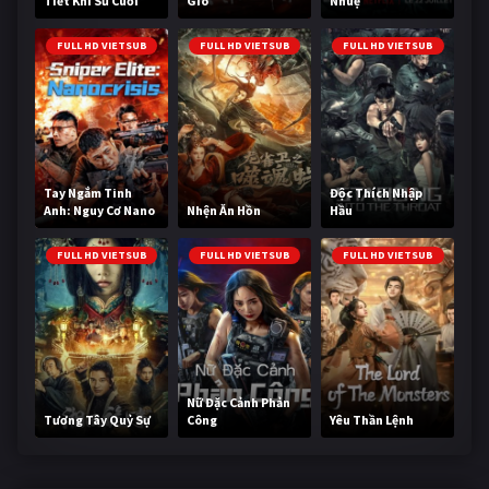
Tiết Khí Sư Cuối
Gió
Nhuệ
Cùng
FULL HD VIETSUB
FULL HD VIETSUB
FULL HD VIETSUB
Tay Ngắm Tinh
Độc Thích Nhập
Anh: Nguy Cơ Nano
Nhện Ăn Hồn
Hầu
FULL HD VIETSUB
FULL HD VIETSUB
FULL HD VIETSUB
Nữ Đặc Cảnh Phản
Tương Tây Quỷ Sự
Công
Yêu Thần Lệnh