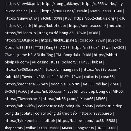
|
https://new88.pet/
|
https://tongga88.my/
|
https://s666.works/
|
ty
le keo nha cai
|
UY88
|
https://tt8811.net/
|
68win
|
68win
|
ea88
|
TG88
|
https://sunwin3.nl/
|
hitclub
|
XX88
|
KJC
|
https://b52-club.us.org/
|
KJC
|
https://kjc.ad/
|
https://kubet.eco/
|
https://xemtiso.com/
|
motchill
|
https://b52com.io
|
trang cá độ bóng đá
|
78win
|
AO88
|
https://c168.guide/
|
https://luck81.jp.net/
|
xoso66
|
78win
|
B52club
|
Xibet
|
lu88
|
K88
|
TT88
|
King88
|
AO88
|
https://rr88.cz/
|
78win
|
sv368
|
78win
|
game bài đổi thưởng
|
7M
|
Bongdalu
|
DH88
|
https://shbet-
okvip.uk.com/
|
Ku casino
|
Ku11
|
xoilac tv
|
Fun88
|
kubet
|
https://sv368.direct/
|
https://zinmanga.net
|
https://ee88vie.com/
|
Kubet88
|
78win
|
sv368
|
nhà cái lô đề
|
78win
|
xoilac tv
|
xoso66
|
https://keonhacai55.bet/
|
socolive
|
Alo789
|
Ae888
|
xôi lạc
|
vip66
|
Sv368
|
Vip66
|
https://mb66p.com/
|
sv368
|
truc tiep bong da
|
VIP66
|
https://78winnh.net/
|
https://mb66q.com/
|
Xoso66
|
MB66
|
https://mb66.life/
|
colatv trực tiếp bóng đá
|
colatv
|
colatv truc tiep
bong da
|
colatv
|
colatv bóng đá trực tiếp
|
https://rr88co.net/
|
https://tylekeonhacai.futbol/
|
https://bshbet.com/
|
xx88
|
RR88
|
thapcamtv
|
xoilac
|
XX88
|
MM88
|
MM88
|
luongsontv
|
RR88
|
XX88
|