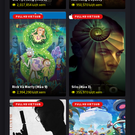
2,017,854 lượt xem
950,570 lượt xem
FULL HD VIETSUB
FULL HD VIETSUB
Rick Và Morty (Mùa 9)
Silo (Mùa 3)
2,994,290 lượt xem
355,970 lượt xem
FULL HD VIETSUB
FULL HD VIETSUB