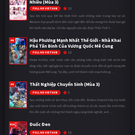
Nhiều (Mùa 3)
10
FULL HD VIETSUB
Sau khi trải qua 100 lần thất tình suốt những năm trung học cơ sở,
Rentaro Aijo quyết định đến một ngôi đền để cầu mong tìm được bạn gái
khi bước vào cấp ba. Lời cầu nguyện của cậu được Thần Tình Y ...
Hậu Phương Mạnh Nhất Thế Giới - Nhà Khai
#8
Phá Tân Binh Của Vương Quốc Mê Cung
10
FULL HD VIETSUB
Atobe Arihito, một nhân viên văn phòng luôn cống hiến hết mình cho
công việc, bất ngờ gặp tai nạn và được chuyển sinh đến dị giới mang tên
Vương quốc Mê Cung. Tại đây, anh trở thành một mạo hiểm gi ...
Thất Nghiệp Chuyển Sinh (Mùa 3)
#9
5
FULL HD VIETSUB
Sau những biến cố làm thay đổi cuộc đời, Rudeus Greyrat tiếp tục bước
vào một hành trình mới để trưởng thành cả về sức mạnh lẫn tinh thần.
Khi đối mặt với những thử thách ngày càng khắc nghiệt, anh ...
Đuốc Đen
#10
10
FULL HD VIETSUB