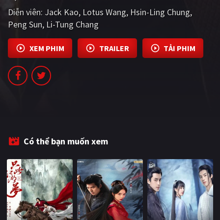
PHIM MỚI
Diễn viên:
Jack Kao
Lotus Wang
Hsin-Ling Chung
Peng Sun
Li-Tung Chang
PHIM BỘ
PHIM LẺ
XEM PHIM
TRAILER
TẢI PHIM
PHIM CHIẾU RẠP
TUYỂN TẬP PHIM
BLOG
Có thể bạn muốn xem