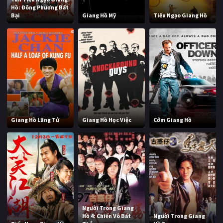
Hồ: Đông Phương Bất
Bại
Giang Hồ Mỹ
Tiếu Ngạo Giang Hồ
Giang Hồ Lãng Tử
Giang Hồ Học Việc
Cớm Giang Hồ
Người Trong Giang
Hồ 4: Chiến Vô Bất
Người Trong Giang