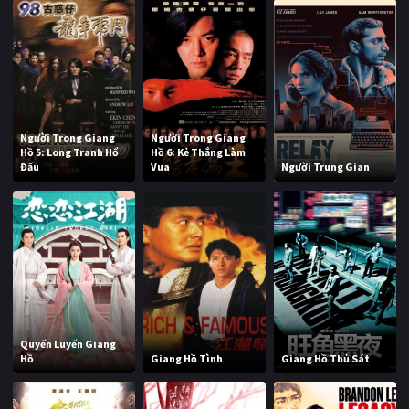
Người Trong Giang
Người Trong Giang
Hồ 5: Long Tranh Hổ
Hồ 6: Kẻ Thắng Làm
Đấu
Vua
Người Trung Gian
Quyến Luyến Giang
Hồ
Giang Hồ Tình
Giang Hồ Thủ Sát