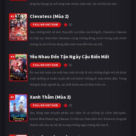
càng leo thang và mở rộng trên nhiều mặt trận. Dù sở hữu tài năn ...
Clevatess (Mùa 2)
#3
10
FULL HD VIETSUB
Sau những biến cố làm thay đổi cục diện của thế giới, Clevatess (Season
2) tiếp tục theo chân Clevatess cùng những đồng minh trong cuộc chiến
chống lại các thế lực đang đẩy nhân loại đến bờ vực diệ ...
Yêu Nhau Đến Tận Ngày Cậu Biến Mất
#4
10
FULL HD VIETSUB
Ẩn sau bức màn của một học viện bí mật là nơi những cô gái mồ côi được
nuôi dưỡng và huấn luyện để trở thành những cỗ máy chiến đấu. Trong
thế giới khắc nghiệt ấy, cái chết được xem là điều hiển nh ...
Xanh Thẳm (Mùa 3)
#5
10
FULL HD VIETSUB
Sau hàng loạt chuyến phiêu lưu điên rồ và những kỷ niệm khó quên,
Grand Blue Dreaming (Season 3) tiếp tục theo chân Iori Kitahara cùng các
thành viên câu lạc bộ lặn trong những ngày tháng đại học đ ...