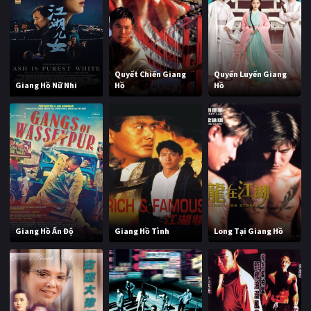
Quyết Chiến Giang
Quyến Luyến Giang
Giang Hồ Nữ Nhi
Hồ
Hồ
Giang Hồ Ấn Độ
Giang Hồ Tình
Long Tại Giang Hồ