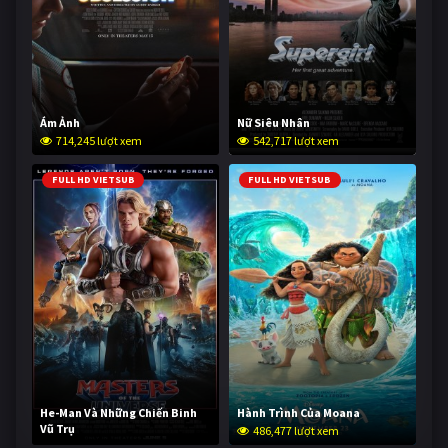
Ám Ảnh
Nữ Siêu Nhân
714,245 lượt xem
542,717 lượt xem
FULL HD VIETSUB
FULL HD VIETSUB
He-Man Và Những Chiến Binh
Hành Trình Của Moana
Vũ Trụ
486,477 lượt xem
234,634 lượt xem