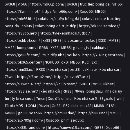
Sv368
|
Vip66
|
https://mb66p.com/
|
sv368
|
truc tiep bong da
|
VIP66
|
https://78winnh.net/
|
https://mb66q.com/
|
Xoso66
|
MB66
|
https://mb66.life/
|
colatv trực tiếp bóng đá
|
colatv
|
colatv truc tiep
bong da
|
colatv
|
colatv bóng đá trực tiếp
|
https://ok365.services/
|
https://rr88co.net/
|
https://tylekeonhacai.futbol/
|
https://bshbet.com/
|
xx88
|
RR88
|
thapcamtv
|
xoilac
|
XX88
|
MM88
|
MM88
|
luongsontv
|
RR88
|
XX88
|
MB66
|
gavangtv
|
cakhiatv
|
https://go88fc.com/
|
trực tiếp nba
|
soi kèo
|
https://79king.express/
|
https://ok365.center/
|
NOHU90
|
ok9
|
MB66
|
KJC
|
8xx
|
https://mm88.io/
|
RR88
|
kèo nhà cái
|
bet88
|
cakhiatv
|
kèo nhà cái
|
78win
|
https://f8beta2.me/
|
https://rikvip97.art/
|
https://sunwin97.art/
|
https://kclub.team/
|
SHBET
|
xx88
|
8kbet
|
https://rr88.se.net/
|
kèo nhà cái
|
RR88
|
78win
|
bongdalu
|
nha cai uy
tin
|
ty le ca cuoc
|
7mcn
|
Xóc đĩa online
|
Kèo nhà cái 5
|
88goals
|
iwin
|
Tài xỉu MD5
|
1GOM
|
Rikvip
|
Go88
|
B52 club
|
max88
|
MM88
|
F168
|
Ae888
|
go88
|
xoso66
|
https://cm88.dad/
|
https://hi88.uno/
|
MM88
|
https://alo789ga.com/
|
Xoso66
|
phim sex vlxx
|
https://xx88brand.com/
|
https://sunwin19.cn.com/
|
GG88
|
Xoso66
|