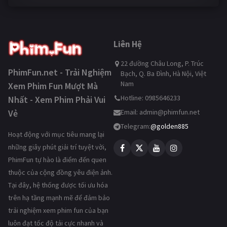
Liên Hệ
22 đường Châu Long, P. Trúc
PhimFun.net - Trải Nghiệm
Bạch, Q. Ba Đình, Hà Nội, Việt
Nam
Xem Phim Fun Mượt Mà
Hotline: 0985646233
Nhất - Xem Phim Phải Vui
Vẻ
Email:
admin@phimfun.net
Telegram:
@golden885
Hoạt động với mục tiêu mang lại
những giây phút giải trí tuyệt vời,
PhimFun tự hào là điểm đến quen
thuộc của cộng đồng yêu điện ảnh.
Tại đây, hệ thống được tối ưu hóa
trên hạ tầng mạnh mẽ để đảm bảo
trải nghiệm xem phim fun của bạn
luôn đạt tốc độ tải cực nhanh và