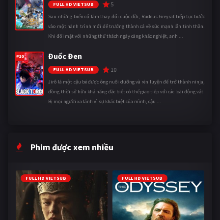
5
FULL HD VIETSUB
Sau những biến cố làm thay đổi cuộc đời, Rudeus Greyrat tiếp tục bước
vào một hành trình mới để trưởng thành cả về sức mạnh lẫn tinh thần.
Khi đối mặt với những thử thách ngày càng khắc nghiệt, anh ...
Đuốc Đen
#10
10
FULL HD VIETSUB
Jirô là một cậu bé được ông nuôi dưỡng và rèn luyện để trở thành ninja,
đồng thời sở hữu khả năng đặc biệt có thể giao tiếp với các loài động vật.
Bị mọi người xa lánh vì sự khác biệt của mình, cậu ...
Phim được xem nhiều
FULL HD VIETSUB
FULL HD VIETSUB