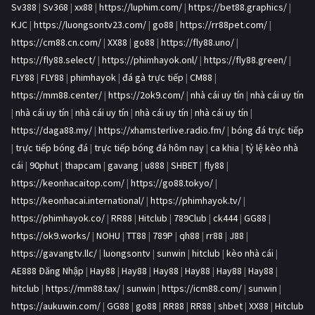
Sv388
|
Sv368
|
xx88
|
https://luphim.com/
|
https://bet88.graphics/
|
KJC
|
https://luongsontv23.com/
|
go88
|
https://rr88pet.com/
|
https://cm88.cn.com/
|
XX88
|
go88
|
https://fly88.uno/
|
https://fly88.select/
|
https://phimhayok.onl/
|
https://fly88.green/
|
FLY88
|
FLY88
|
phimhayok
|
đá gà trực tiếp
|
CM88
|
https://mm88.center/
|
https://2ok9.com/
|
nhà cái uy tín
|
nhà cái uy tín
|
nhà cái uy tín
|
nhà cái uy tín
|
nhà cái uy tín
|
nhà cái uy tín
|
https://daga88.my/
|
https://xhamsterlive.radio.fm/
|
bóng đá trực tiếp
|
trực tiếp bóng đá
|
trực tiếp bóng đá hôm nay
|
ca khia
|
tỷ lệ kèo nhà
cái
|
90phut
|
thapcam
|
gavang
|
u888
|
SHBET
|
fly88
|
https://keonhacaitop.com/
|
https://go88.tokyo/
|
https://keonhacai.international/
|
https://phimhayok.tv/
|
https://phimhayok.co/
|
RR88
|
Hitclub
|
789Club
|
ck444
|
GG88
|
https://ok9.works/
|
NOHU
|
TT88
|
789P
|
qh88
|
rr88
|
J88
|
https://gavangtv.llc/
|
luongsontv
|
sunwin
|
hitclub
|
kèo nhà cái
|
AE888 Đăng Nhập
|
Hay88
|
Hay88
|
Hay88
|
Hay88
|
Hay88
|
Hay88
|
hitclub
|
https://mm88.tax/
|
sunwin
|
https://icm88.com/
|
sunwin
|
https://aukuwin.com/
|
GG88
|
go88
|
RR88
|
RR88
|
shbet
|
XX88
|
Hitclub