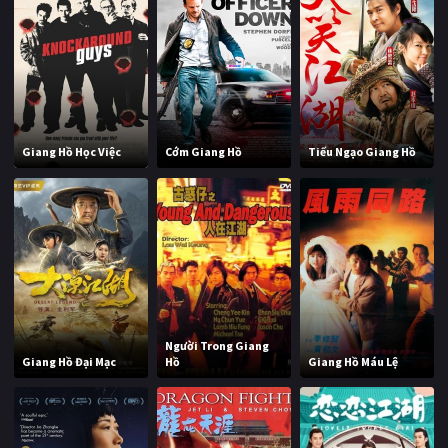
Giang Hồ Học Việc
Cớm Giang Hồ
Tiếu Ngạo Giang Hồ
Người Trong Giang
Giang Hồ Đại Mạc
Hồ
Giang Hồ Máu Lệ