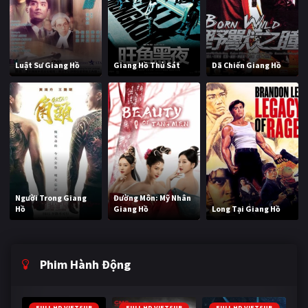
Luật Sư Giang Hồ
Giang Hồ Thủ Sát
Dã Chiến Giang Hồ
Người Trong Giang
Đường Môn: Mỹ Nhân
Hồ
Giang Hồ
Long Tại Giang Hồ
Phim Hành Động
FULL HD VIETSUB
FULL HD VIETSUB
FULL HD VIETSUB