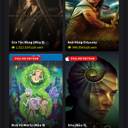
Gia Tộc Rồng (Mùa 3)
Anh Hùng Odyssey
2,013,634 lượt xem
944,954 lượt xem
FULL HD VIETSUB
FULL HD VIETSUB
Rick Và Morty (Mùa 9)
Silo (Mùa 3)