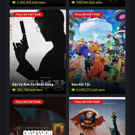
2,992,453 lượt xem
350,360 lượt xem
FULL HD VIETSUB
FULL HD VIETSUB
Đặc Vụ Kim Tái Khởi Động
Đảo Hải Tặc
591,790 lượt xem
4,199,271 lượt xem
FULL HD VIETSUB
FULL HD VIETSUB