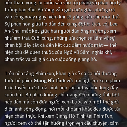
nên tham vọng, bị cuốn sâu vào tội phạm và phản bội lý
tưởng ban đầu. Ah Yung vẫn giữ chữ nghĩa, nhưng rơi
Giật gân
Gia đình
vào vòng xoáy nguy hiểm khi cố gắng cứu vãn mọi thứ.
Bí ẩn
Lịch sử
Sự phân hóa giữa họ dẫn đến xung đột bi kịch, với Lee
Ah-Chai mắc kẹt giữa hai người đàn ông mà ông xem
Viễn Tây
Tiểu sử
như em trai. Cuối cùng, những lựa chọn sai lầm và sự
GameShow
DramaTV
phản bội đẩy tất cả đến kết cục đẫm nước mắt — thể
hiện chủ đề quen thuộc của Ngô Vũ Sâm: nghĩa khí,
QUỐC GIA
phản trắc và cái giá của cuộc sống giang hồ.
Âu - Mỹ
Trung Quốc - Hồng Kông
Trên nền tảng
PhimFun
, khán giả sẽ có cơ hội thưởng
thức bộ phim
Giang Hồ Tình
với trải nghiệm xem phim
Hàn Quốc
Nhật Bản
trực tuyến mượt mà, hình ảnh sắc nét và nội dung đầy
Ấn Độ
Việt Nam
cuốn hút. Bộ phim không chỉ mang đến những tình tiết
hấp dẫn mà còn đưa người xem bước vào một thế giới
Tổng hợp
điện ảnh sống động, nơi mỗi khoảnh khắc đều được tái
hiện chân thực. Khi xem Giang Hồ Tình tại PhimFun,
CẬP NHẬT
người xem có thể tận hưởng trọn vẹn câu chuyện, cảm