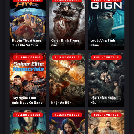
Huyền Thoại Aang:
Chiến Binh Trong
Lực Lượng Tinh
Tiết Khí Sư Cuối
Gió
Nhuệ
Cùng
FULL HD VIETSUB
FULL HD VIETSUB
FULL HD VIETSUB
Tay Ngắm Tinh
Độc Thích Nhập
Anh: Nguy Cơ Nano
Nhện Ăn Hồn
Hầu
FULL HD VIETSUB
FULL HD VIETSUB
FULL HD VIETSUB