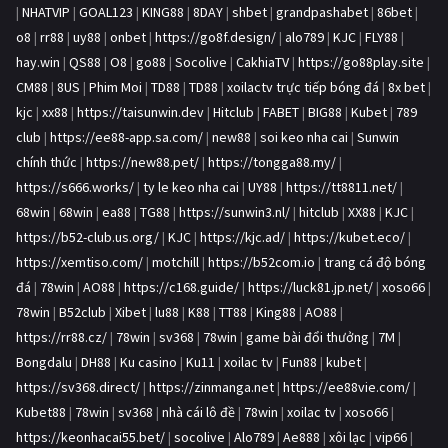
|
NHATVIP
|
GOAL123
|
KING88
|
8DAY
|
shbet
|
grandpashabet
|
86bet
|
o8
|
rr88
|
uy88
|
onbet
|
https://go8f.design/
|
alo789
|
KJC
|
FLY88
|
hay.win
|
QS88
|
O8
|
go88
|
Socolive
|
CakhiaTV
|
https://go88play.site
|
CM88
|
8US
|
Phim Moi
|
TD88
|
TD88
|
xoilactv trực tiếp bóng đá
|
8x bet
|
kjc
|
xx88
|
https://taisunwin.dev
|
Hitclub
|
FABET
|
BIG88
|
Kubet
|
789
club
|
https://ee88-app.sa.com/
|
new88
|
soi keo nha cai
|
Sunwin
chính thức
|
https://new88.pet/
|
https://tongga88.my/
|
https://s666.works/
|
ty le keo nha cai
|
UY88
|
https://tt8811.net/
|
68win
|
68win
|
ea88
|
TG88
|
https://sunwin3.nl/
|
hitclub
|
XX88
|
KJC
|
https://b52-club.us.org/
|
KJC
|
https://kjc.ad/
|
https://kubet.eco/
|
https://xemtiso.com/
|
motchill
|
https://b52com.io
|
trang cá độ bóng
đá
|
78win
|
AO88
|
https://c168.guide/
|
https://luck81.jp.net/
|
xoso66
|
78win
|
B52club
|
Xibet
|
lu88
|
K88
|
TT88
|
King88
|
AO88
|
https://rr88.cz/
|
78win
|
sv368
|
78win
|
game bài đổi thưởng
|
7M
|
Bongdalu
|
DH88
|
Ku casino
|
Ku11
|
xoilac tv
|
Fun88
|
kubet
|
https://sv368.direct/
|
https://zinmanga.net
|
https://ee88vie.com/
|
Kubet88
|
78win
|
sv368
|
nhà cái lô đề
|
78win
|
xoilac tv
|
xoso66
|
https://keonhacai55.bet/
|
socolive
|
Alo789
|
Ae888
|
xôi lạc
|
vip66
|