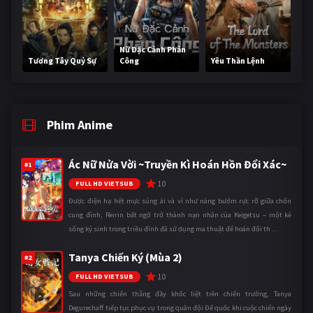
Nữ Đặc Cảnh Phản
Tương Tây Quỷ Sự
Công
Yêu Thần Lệnh
Phim Anime
Ác Nữ Nửa Vời ~Truyền Kì Hoán Hồn Đổi Xác~
#1
10
FULL HD VIETSUB
Được điện hạ hết mực sủng ái và ví như nàng bướm rực rỡ giữa chốn
cung đình, Reirin bất ngờ trở thành nạn nhân của Keigetsu – một kẻ
sống ký sinh trong triều đình đã sử dụng ma thuật để hoán đổi th ...
Tanya Chiến Ký (Mùa 2)
#2
10
FULL HD VIETSUB
Sau những chiến thắng đầy khốc liệt trên chiến trường, Tanya
Degurechaff tiếp tục phục vụ trong quân đội Đế quốc khi cuộc chiến ngày