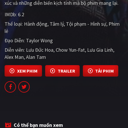
xúc và những diễn biến kịch tính mà bộ phim mang lại.
PHIM MỚI
IMDb:
6.2
PHIM BỘ
Thể loại:
Hành động
Tâm lý
Tội phạm - Hình sự
Phim
PHIM LẺ
lẻ
PHIM CHIẾU RẠP
Đạo Diễn:
Taylor Wong
Diễn viên:
Lưu Đức Hoa
Chow Yun-Fat
Lưu Gia Linh
TUYỂN TẬP PHIM
Alex Man
Alan Tam
BLOG
XEM PHIM
TRAILER
TẢI PHIM
Có thể bạn muốn xem