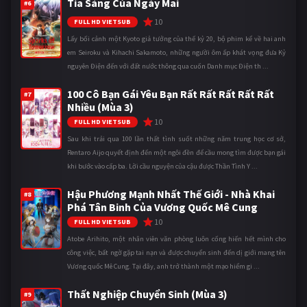
Tia Sáng Của Ngày Mai
#6
10
FULL HD VIETSUB
Lấy bối cảnh một Kyoto giả tưởng của thế kỷ 20, bộ phim kể về hai anh
em Seiroku và Kihachi Sakamoto, những người ôm ấp khát vọng đưa Kỷ
nguyên Điện đến với đất nước thông qua cuốn Danh mục Điện th ...
100 Cô Bạn Gái Yêu Bạn Rất Rất Rất Rất Rất
#7
Nhiều (Mùa 3)
10
FULL HD VIETSUB
Sau khi trải qua 100 lần thất tình suốt những năm trung học cơ sở,
Rentaro Aijo quyết định đến một ngôi đền để cầu mong tìm được bạn gái
khi bước vào cấp ba. Lời cầu nguyện của cậu được Thần Tình Y ...
Hậu Phương Mạnh Nhất Thế Giới - Nhà Khai
#8
Phá Tân Binh Của Vương Quốc Mê Cung
10
FULL HD VIETSUB
Atobe Arihito, một nhân viên văn phòng luôn cống hiến hết mình cho
công việc, bất ngờ gặp tai nạn và được chuyển sinh đến dị giới mang tên
Vương quốc Mê Cung. Tại đây, anh trở thành một mạo hiểm gi ...
Thất Nghiệp Chuyển Sinh (Mùa 3)
#9