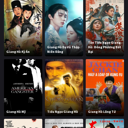
Tân Tiếu Ngạo Giang
Giang Hồ Dạ Vũ Thập
Hồ: Đông Phương Bất
Giang Hồ Kỳ Án
Niên Đăng
Bại
Giang Hồ Mỹ
Tiếu Ngạo Giang Hồ
Giang Hồ Lãng Tử