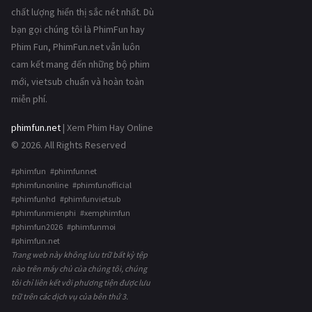
chất lượng hiển thị sắc nét nhất. Dù
bạn gọi chúng tôi là PhimFun hay
Phim Fun, PhimFun.net vẫn luôn
cam kết mang đến những bộ phim
mới, vietsub chuẩn và hoàn toàn
miễn phí.
phimfun.net
| Xem Phim Hay Online
© 2026. All Rights Reserved
#phimfun #phimfunnet
#phimfunonline #phimfunofficial
#phimfunhd #phimfunvietsub
#phimfunmienphi #xemphimfun
#phimfun2026 #phimfunmoi
#phimfun.net
Trang web này không lưu trữ bất kỳ tệp
nào trên máy chủ của chúng tôi, chúng
tôi chỉ liên kết với phương tiện được lưu
trữ trên các dịch vụ của bên thứ 3.