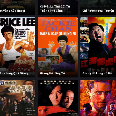
Có Một Lá Thư Gửi Từ
ục Vàng Của Ngoại
Thành Phố Cảng
Chí Phèo Ngoại Truyện
ãnh Long Quá Giang
Giang Hồ Lãng Tử
Giang Hồ Long Hổ Đấu