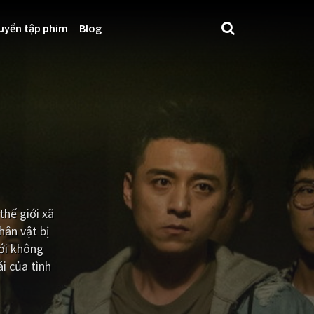
uyển tập phim
Blog
thế giới xã
hân vật bị
với không
i của tình