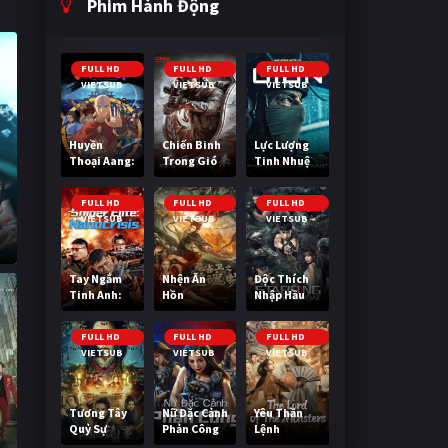
Phim Hành Động
FULL HD
FULL HD
FULL HD
VIETSUB
VIETSUB
VIETSUB
Huyền
Chiến Binh
Lực Lượng
Thoại Aang:
Trong Gió
Tinh Nhuệ
Tiết Khí Sư
Cuối Cùng
FULL HD
FULL HD
FULL HD
VIETSUB
VIETSUB
VIETSUB
Tay Ngắm
Nhện Ăn
Độc Thích
Tinh Anh:
Hồn
Nhập Hầu
Nguy Cơ
Nano
FULL HD
FULL HD
FULL HD
VIETSUB
VIETSUB
VIETSUB
Tương Tây
Nữ Đặc Cảnh
Yêu Thần
Quỷ Sự
Phản Công
Lệnh