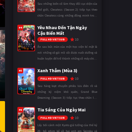
Sau những biến cố làm thay đổi cục diện của
thế giới, Clevatess (Season 2) tiếp tục theo
chân Clevatess cùng những đồng minh trong
cuộc chiến chống lại các thế lực đang đẩy nhân
Yêu Nhau Đến Tận Ngày
loại đến bờ vực diệ ...
#4
Cậu Biến Mất
10
FULL HD VIETSUB
Ẩn sau bức màn của một học viện bí mật là
nơi những cô gái mồ côi được nuôi dưỡng và
huấn luyện để trở thành những cỗ máy chiến
đấu. Trong thế giới khắc nghiệt ấy, cái chết
Xanh Thẳm (Mùa 3)
được xem là điều hiển nh ...
#5
10
FULL HD VIETSUB
Sau hàng loạt chuyến phiêu lưu điên rồ và
những kỷ niệm khó quên, Grand Blue
Dreaming (Season 3) tiếp tục theo chân Iori
Kitahara cùng các thành viên câu lạc bộ lặn
Tia Sáng Của Ngày Mai
trong những ngày tháng đại học đ ...
#6
10
FULL HD VIETSUB
Lấy bối cảnh một Kyoto giả tưởng của thế kỷ
20, bộ phim kể về hai anh em Seiroku và