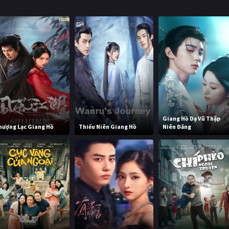
Giang Hồ Dạ Vũ Thập
hượng Lạc Giang Hồ
Thiếu Niên Giang Hồ
Niên Đăng