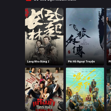
Lang Nha Bảng 2
Phi Hồ Ngoại Truyện
P