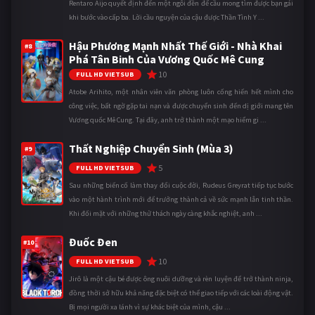
Rentaro Aijo quyết định đến một ngôi đền để cầu mong tìm được bạn gái
khi bước vào cấp ba. Lời cầu nguyện của cậu được Thần Tình Y ...
Hậu Phương Mạnh Nhất Thế Giới - Nhà Khai
#8
Phá Tân Binh Của Vương Quốc Mê Cung
10
FULL HD VIETSUB
Atobe Arihito, một nhân viên văn phòng luôn cống hiến hết mình cho
công việc, bất ngờ gặp tai nạn và được chuyển sinh đến dị giới mang tên
Vương quốc Mê Cung. Tại đây, anh trở thành một mạo hiểm gi ...
Thất Nghiệp Chuyển Sinh (Mùa 3)
#9
5
FULL HD VIETSUB
Sau những biến cố làm thay đổi cuộc đời, Rudeus Greyrat tiếp tục bước
vào một hành trình mới để trưởng thành cả về sức mạnh lẫn tinh thần.
Khi đối mặt với những thử thách ngày càng khắc nghiệt, anh ...
Đuốc Đen
#10
10
FULL HD VIETSUB
Jirô là một cậu bé được ông nuôi dưỡng và rèn luyện để trở thành ninja,
đồng thời sở hữu khả năng đặc biệt có thể giao tiếp với các loài động vật.
Bị mọi người xa lánh vì sự khác biệt của mình, cậu ...