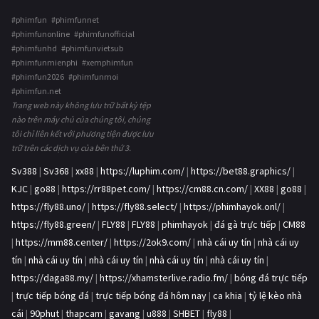
#phimfun #phimfunnet
#phimfunonline #phimfunofficial
#phimfunhd #phimfunvietsub
#phimfunmienphi #xemphimfun
#phimfun2026 #phimfunmoi
#phimfun.net
Trang web này không lưu trữ bất kỳ tệp
nào trên máy chủ của chúng tôi, chúng
tôi chỉ liên kết với phương tiện được lưu
trữ trên các dịch vụ của bên thứ 3.
Sv388
|
Sv368
|
xx88
|
https://luphim.com/
|
https://bet88.graphics/
|
KJC
|
go88
|
https://rr88pet.com/
|
https://cm88.cn.com/
|
XX88
|
go88
|
https://fly88.uno/
|
https://fly88.select/
|
https://phimhayok.onl/
|
https://fly88.green/
|
FLY88
|
FLY88
|
phimhayok
|
đá gà trực tiếp
|
CM88
|
https://mm88.center/
|
https://2ok9.com/
|
nhà cái uy tín
|
nhà cái uy
tín
|
nhà cái uy tín
|
nhà cái uy tín
|
nhà cái uy tín
|
nhà cái uy tín
|
https://daga88.my/
|
https://xhamsterlive.radio.fm/
|
bóng đá trực tiếp
|
trực tiếp bóng đá
|
trực tiếp bóng đá hôm nay
|
ca khia
|
tỷ lệ kèo nhà
cái
|
90phut
|
thapcam
|
gavang
|
u888
|
SHBET
|
fly88
|