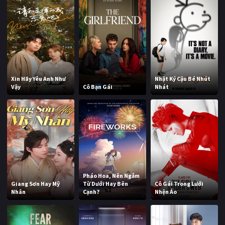
Xin Hãy Yêu Anh Như
Nhật Ký Cậu Bé Nhút
Vậy
Cô Bạn Gái
Nhát
Pháo Hoa, Nên Ngắm
Giang Sơn Hay Mỹ
Từ Dưới Hay Bên
Cô Gái Trong Lưới
Nhân
Cạnh?
Nhện Ảo