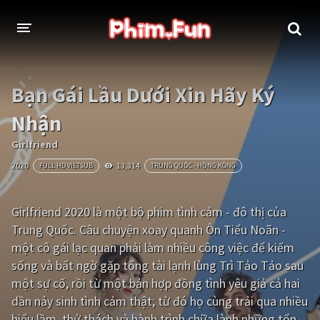
THỂ LOẠI
Bạn Gái Lầu Dưới Xin Hãy Ký
Thần thoại - Cổ trang
Hành động
Nhận
Tâm lý
Chiến tranh
Girlfriend
2020
13,314
FULL HD VIETSUB
TRUNG QUỐC - HỒNG KÔNG
Võ thuật - Kiếm hiệp
Nhạc kịch
Kinh dị
Tội phạm - Hình sự
Girlfriend 2020 là một bộ phim tình cảm - đô thị của
Trung Quốc. Câu chuyện xoay quanh Ôn Tiểu Noãn -
Phiêu lưu
Hài hước
một cô gái lạc quan phải làm nhiều công việc để kiếm
Viễn tưởng
Khoa học - Tài liệu
sống và bất ngờ gặp tổng tài lạnh lùng Trì Tảo Tảo sau
một sự cố, rồi từ một bản hợp đồng tình yêu giả cả hai
Hoạt hình
Thể thao
dần nảy sinh tình cảm thật; từ đó họ cùng trải qua nhiều
Tình cảm - Lãng mạn
Kỳ ảo
hiểu lầm, thử thách và hành trình chữa lành những tổn