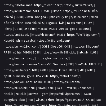
https://f8beta2.me/
|
https://rikvip97.art/
|
https://sunwin97.art/
|
https://kclub.team/
|
SHBET
|
xx88
|
8kbet
|
https://rr88.se.net/
|
kèo
nhà cái
|
RR88
|
78win
|
bongdalu
|
nha cai uy tin
|
ty le ca cuoc
|
7mcn
|
Xóc đĩa online
|
Kèo nhà cái 5
|
88goals
|
iwin
|
Tài xỉu MD5
|
1GOM
|
Rikvip
|
Go88
|
B52 club
|
max88
|
MM88
|
Ae888
|
go88
|
xoso66
|
https://cm88.dad/
|
https://hi88.uno/
|
MM88
|
https://alo789ga.com/
|
Xoso66
|
phim sex vlxx
|
https://xx88brand.com/
|
https://sunwin19.cn.com/
|
GG88
|
Xoso66
|
XX88
|
https://rr88it.com/
|
RR88
|
nổ hũ
|
MB66
|
SC88
|
https://www.fly888.club/
|
hitclub
|
f168
|
https://hoiquantv.vip/
|
https://hoiquantv.site/
|
https://hoiquantv.online/
|
xoso66
|
Socolive
|
8XX
|
SumClub
|
HITCLUB
|
https://uu88n.org/
|
tr88
|
ae888
|
mcw
|
kuwin
|
88bet
|
x88
|
ao88
|
qq88
|
sumclub
|
go88
|
B52 club
|
https://shbet.health/
|
https://vnew88.net/
|
nổ hũ
|
mu88
|
https://qs88.team/
|
https://hi88.pink
|
hz88
|
68win
|
XX88
|
8XBET
|
VN168
|
keonhacai
|
hitclub
|
789club
|
sunwin
|
1gom
|
https://rikvippro.me/
|
TK688
|
bongdalu
|
fb88
|
m88
|
win55
|
86bet
|
https://go88v2.net/
|
GG88
|
lv88
|
https://new88pm.com/
|
On68
|
https://gg88fun.com
|
go88
|
U888
|