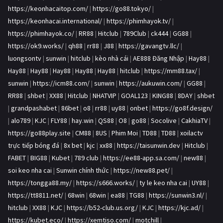
https://keonhacaitop.com/
|
https://go88.tokyo/
|
https://keonhacai.international/
|
https://phimhayok.tv/
|
https://phimhayok.co/
|
RR88
|
Hitclub
|
789Club
|
ck444
|
GG88
|
https://ok9.works/
|
qh88
|
rr88
|
J88
|
https://gavangtv.llc/
|
luongsontv
|
sunwin
|
hitclub
|
kèo nhà cái
|
AE888 Đăng Nhập
|
Hay88
|
Hay88
|
Hay88
|
Hay88
|
Hay88
|
Hay88
|
hitclub
|
https://mm88.tax/
|
sunwin
|
https://icm88.com/
|
sunwin
|
https://aukuwin.com/
|
GG88
|
RR88
|
shbet
|
XX88
|
Hitclub
|
NHATVIP
|
GOAL123
|
KING88
|
8DAY
|
shbet
|
grandpashabet
|
86bet
|
o8
|
rr88
|
uy88
|
onbet
|
https://go8f.design/
|
alo789
|
KJC
|
FLY88
|
hay.win
|
QS88
|
O8
|
go88
|
Socolive
|
CakhiaTV
|
https://go88play.site
|
CM88
|
8US
|
Phim Moi
|
TD88
|
TD88
|
xoilactv
trực tiếp bóng đá
|
8x bet
|
kjc
|
xx88
|
https://taisunwin.dev
|
Hitclub
|
FABET
|
BIG88
|
Kubet
|
789 club
|
https://ee88-app.sa.com/
|
new88
|
soi keo nha cai
|
Sunwin chính thức
|
https://new88.pet/
|
https://tongga88.my/
|
https://s666.works/
|
ty le keo nha cai
|
UY88
|
https://tt8811.net/
|
68win
|
68win
|
ea88
|
TG88
|
https://sunwin3.nl/
|
hitclub
|
XX88
|
KJC
|
https://b52-club.us.org/
|
KJC
|
https://kjc.ad/
|
https://kubet.eco/
|
https://xemtiso.com/
|
motchill
|