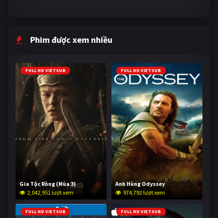
Phim được xem nhiều
FULL HD VIETSUB
FULL HD VIETSUB
Gia Tộc Rồng (Mùa 3)
Anh Hùng Odyssey
2,042,951 lượt xem
974,792 lượt xem
FULL HD VIETSUB
FULL HD VIETSUB