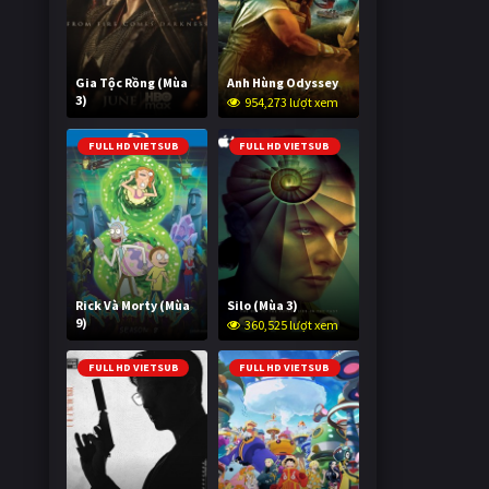
Gia Tộc Rồng (Mùa
Anh Hùng Odyssey
3)
954,273 lượt xem
2,020,548 lượt xem
FULL HD VIETSUB
FULL HD VIETSUB
Rick Và Morty (Mùa
Silo (Mùa 3)
9)
360,525 lượt xem
2,996,080 lượt xem
FULL HD VIETSUB
FULL HD VIETSUB