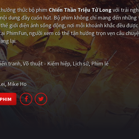
i thưởng thức bộ phim
Chiến Thần Triệu Tử Long
với trải ng
 nội dung đầy cuốn hút. Bộ phim không chỉ mang đến những t
hế giới điện ảnh sống động, nơi mỗi khoảnh khắc đều được 
tại PhimFun, người xem có thể tận hưởng trọn vẹn câu chuy
ang lại.
iến tranh
Võ thuật - Kiếm hiệp
Lịch sử
Phim lẻ
Lei
Mike Ho
 PHIM