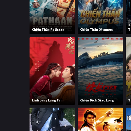
T
Chiến Thần Pathaan
Chiến Thần Olympus
T
Linh Lung Lang Tâm
Chiến Dịch Giao Long
T