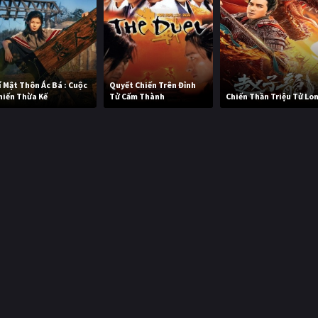
í Mật Thôn Ác Bá : Cuộc
Quyết Chiến Trên Đỉnh
hiến Thừa Kế
Tử Cấm Thành
Chiến Thần Triệu Tử Lo