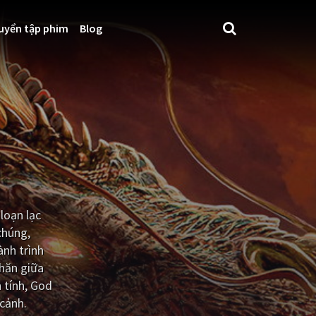
uyển tập phim
Blog
loạn lạc
chúng,
ành trình
khăn giữa
 tính, God
cảnh.