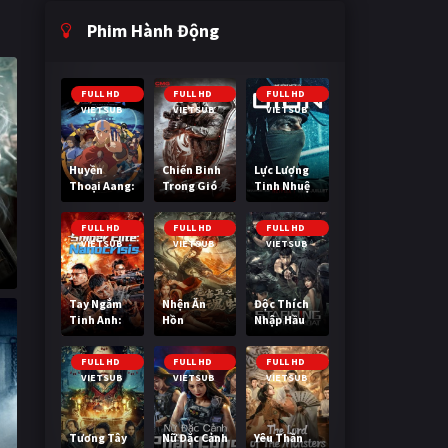
Phim Hành Động
FULL HD
FULL HD
FULL HD
VIETSUB
VIETSUB
VIETSUB
Huyền
Chiến Binh
Lực Lượng
Thoại Aang:
Trong Gió
Tinh Nhuệ
Tiết Khí Sư
Cuối Cùng
FULL HD
FULL HD
FULL HD
VIETSUB
VIETSUB
VIETSUB
Tay Ngắm
Nhện Ăn
Độc Thích
Tinh Anh:
Hồn
Nhập Hầu
Nguy Cơ
Nano
FULL HD
FULL HD
FULL HD
VIETSUB
VIETSUB
VIETSUB
Tương Tây
Nữ Đặc Cảnh
Yêu Thần