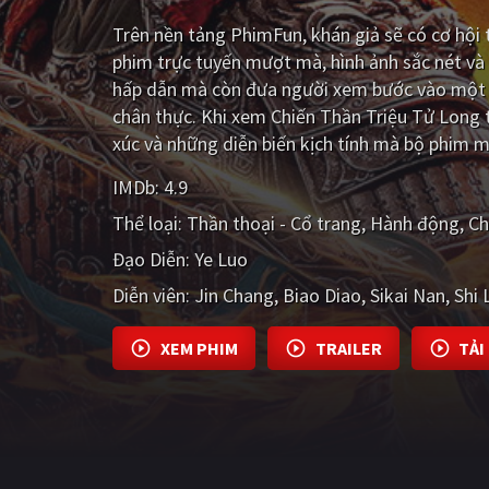
Trên nền tảng
PhimFun
, khán giả sẽ có cơ hộ
phim trực tuyến mượt mà, hình ảnh sắc nét và
hấp dẫn mà còn đưa người xem bước vào một t
chân thực. Khi xem Chiến Thần Triệu Tử Long 
xúc và những diễn biến kịch tính mà bộ phim m
IMDb:
4.9
Thể loại:
Thần thoại - Cổ trang
Hành động
Ch
Đạo Diễn:
Ye Luo
Diễn viên:
Jin Chang
Biao Diao
Sikai Nan
Shi 
XEM PHIM
TRAILER
TẢI