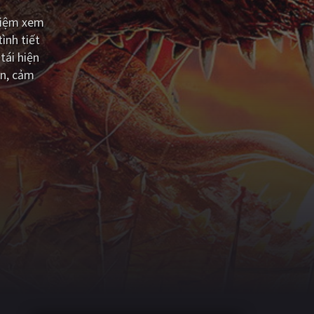
hiệm xem
ình tiết
tái hiện
ện, cảm