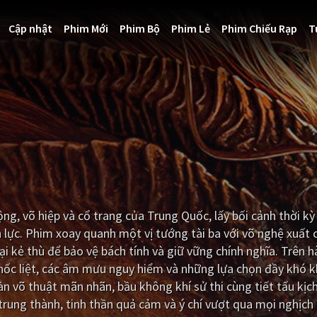
Cập nhật
Phim Mới
Phim Bộ
Phim Lẻ
Phim Chiếu Rạp
T
g, võ hiệp và cổ trang của Trung Quốc, lấy bối cảnh thời kỳ 
 lực. Phim xoay quanh một vị tướng tài ba với võ nghệ xuất 
i kẻ thù để bảo vệ bách tính và giữ vững chính nghĩa. Trên h
 khốc liệt, các âm mưu nguy hiểm và những lựa chọn đầy khó 
n võ thuật mãn nhãn, bầu không khí sử thi cùng tiết tấu kịch
rung thành, tinh thần quả cảm và ý chí vượt qua mọi nghịch 