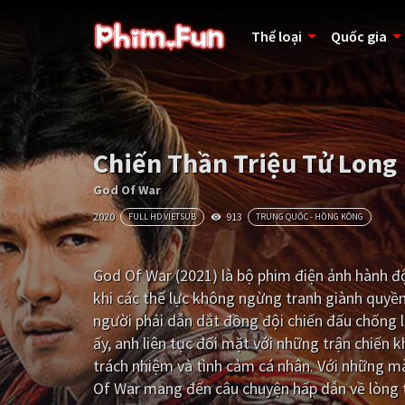
Thể loại
Quốc gia
Chiến Thần Triệu Tử Long
God Of War
2020
913
FULL HD VIETSUB
TRUNG QUỐC - HỒNG KÔNG
God Of War (2021) là bộ phim điện ảnh hành độn
khi các thế lực không ngừng tranh giành quyền
người phải dẫn dắt đồng đội chiến đấu chống lạ
ấy, anh liên tục đối mặt với những trận chiến
trách nhiệm và tình cảm cá nhân. Với những mà
Of War mang đến câu chuyện hấp dẫn về lòng t