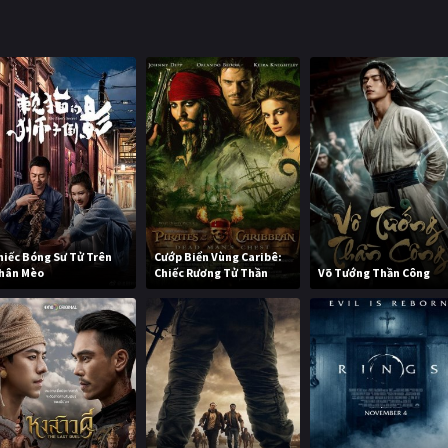
hiếc Bóng Sư Tử Trên
Cướp Biển Vùng Caribê:
hân Mèo
Chiếc Rương Tử Thần
Võ Tướng Thần Công