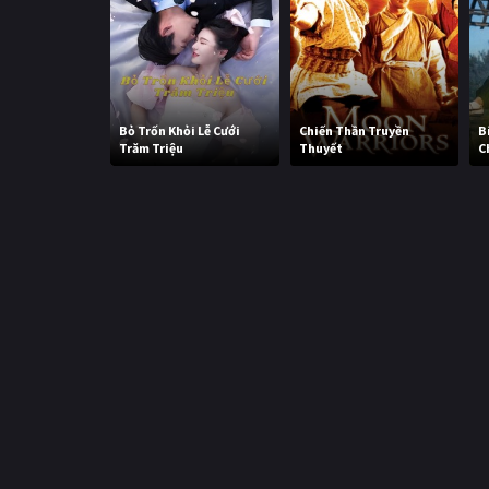
Bỏ Trốn Khỏi Lễ Cưới
Chiến Thần Truyền
B
Trăm Triệu
Thuyết
C