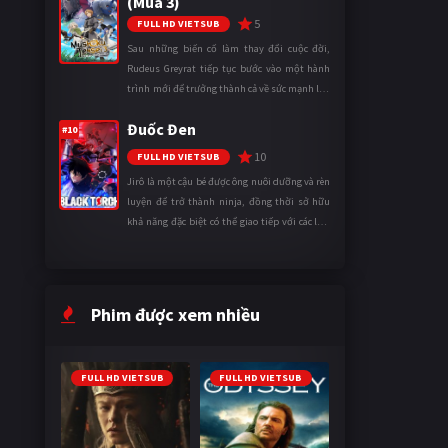
(Mùa 3)
5
FULL HD VIETSUB
Sau những biến cố làm thay đổi cuộc đời,
Rudeus Greyrat tiếp tục bước vào một hành
trình mới để trưởng thành cả về sức mạnh lẫn
tinh thần. Khi đối mặt với những thử thách
Đuốc Đen
ngày càng khắc nghiệt, anh ...
#10
10
FULL HD VIETSUB
Jirô là một cậu bé được ông nuôi dưỡng và rèn
luyện để trở thành ninja, đồng thời sở hữu
khả năng đặc biệt có thể giao tiếp với các loài
động vật. Bị mọi người xa lánh vì sự khác biệt
của mình, cậu ...
Phim được xem nhiều
FULL HD VIETSUB
FULL HD VIETSUB