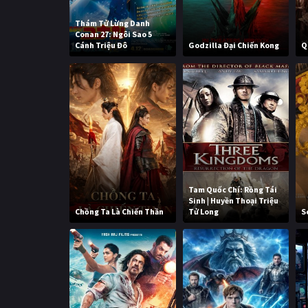
Thám Tử Lừng Danh
Conan 27: Ngôi Sao 5
Cánh Triệu Đô
Godzilla Đại Chiến Kong
Q
Tam Quốc Chí: Rồng Tái
Sinh | Huyền Thoại Triệu
Chồng Ta Là Chiến Thần
Tử Long
S