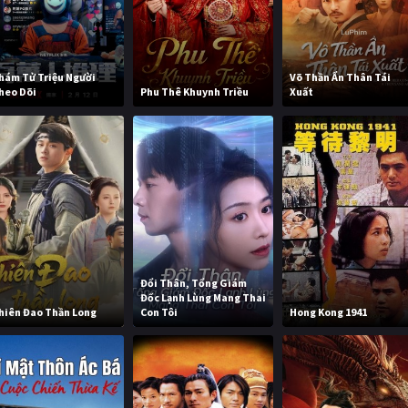
hám Tử Triệu Người
Võ Thần Ẩn Thân Tái
heo Dõi
Phu Thê Khuynh Triều
Xuất
Đổi Thân, Tổng Giám
Đốc Lạnh Lùng Mang Thai
hiên Đao Thần Long
Con Tôi
Hong Kong 1941