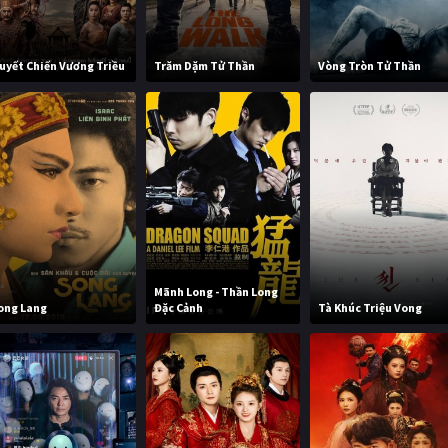
uyết Chiến Vương Triều
Trăm Dặm Tử Thần
Vòng Tròn Tử Thần
Mãnh Long - Thần Long
ong Lang
Đặc Cảnh
Tà Khúc Triệu Vong