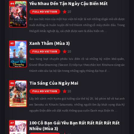
Yêu Nhau Đến Tận Ngày Cậu Biến Mất
#4
10
FULL HD VIETSUB
Ẩn sau bức màn của một học viện bí mật là nơi những cô gái mồ côi được
nuôi dưỡng và huấn luyện để trở thành những cỗ máy chiến đấu. Trong
thế giới khắc nghiệt ấy, cái chết được xem là điều hiển nh ...
Xanh Thẳm (Mùa 3)
#5
10
FULL HD VIETSUB
Sau hàng loạt chuyến phiêu lưu điên rồ và những kỷ niệm khó quên,
Grand Blue Dreaming (Season 3) tiếp tục theo chân Iori Kitahara cùng các
thành viên câu lạc bộ lặn trong những ngày tháng đại học đ ...
Tia Sáng Của Ngày Mai
#6
10
FULL HD VIETSUB
Lấy bối cảnh một Kyoto giả tưởng của thế kỷ 20, bộ phim kể về hai anh
em Seiroku và Kihachi Sakamoto, những người ôm ấp khát vọng đưa Kỷ
nguyên Điện đến với đất nước thông qua cuốn Danh mục Điện th ...
100 Cô Bạn Gái Yêu Bạn Rất Rất Rất Rất Rất
#7
Nhiều (Mùa 3)