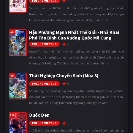
10
FULL HD VIETSUB
Sau khi trải qua 100 lần thất tình suốt những năm trung học cơ sở,
Rentaro Aijo quyết định đến một ngôi đền để cầu mong tìm được bạn gái
khi bước vào cấp ba. Lời cầu nguyện của cậu được Thần Tình Y ...
Hậu Phương Mạnh Nhất Thế Giới - Nhà Khai
#8
Phá Tân Binh Của Vương Quốc Mê Cung
10
FULL HD VIETSUB
Atobe Arihito, một nhân viên văn phòng luôn cống hiến hết mình cho
công việc, bất ngờ gặp tai nạn và được chuyển sinh đến dị giới mang tên
Vương quốc Mê Cung. Tại đây, anh trở thành một mạo hiểm gi ...
Thất Nghiệp Chuyển Sinh (Mùa 3)
#9
5
FULL HD VIETSUB
Sau những biến cố làm thay đổi cuộc đời, Rudeus Greyrat tiếp tục bước
vào một hành trình mới để trưởng thành cả về sức mạnh lẫn tinh thần.
Khi đối mặt với những thử thách ngày càng khắc nghiệt, anh ...
Đuốc Đen
#10
10
FULL HD VIETSUB
Jirô là một cậu bé được ông nuôi dưỡng và rèn luyện để trở thành ninja,