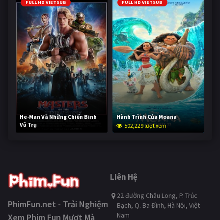
FULL HD VIETSUB
FULL HD VIETSUB
He-Man Và Những Chiến Binh
Hành Trình Của Moana
Vũ Trụ
502,229 lượt xem
252,044 lượt xem
Liên Hệ
22 đường Châu Long, P. Trúc
PhimFun.net - Trải Nghiệm
Bạch, Q. Ba Đình, Hà Nội, Việt
Nam
Xem Phim Fun Mượt Mà