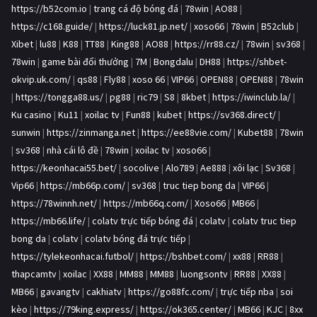
https://b52com.io
|
trang cá độ bóng đá
|
78win
|
AO88
|
https://c168.guide/
|
https://luck81.jp.net/
|
xoso66
|
78win
|
B52club
|
Xibet
|
lu88
|
K88
|
TT88
|
King88
|
AO88
|
https://rr88.cz/
|
78win
|
sv368
|
78win
|
game bài đổi thưởng
|
7M
|
Bongdalu
|
DH88
|
https://shbet-
okvip.uk.com/
|
qs88
|
Fly88
|
xoso 66
|
VIP66
|
OPEN88
|
OPEN88
|
78win
|
https://tongga88.us/
|
pg88
|
ric79
|
S8
|
8kbet
|
https://iwinclub.la/
|
Ku casino
|
Ku11
|
xoilac tv
|
Fun88
|
kubet
|
https://sv368.direct/
|
sunwin
|
https://zinmanga.net
|
https://ee88vie.com/
|
Kubet88
|
78win
|
sv368
|
nhà cái lô đề
|
78win
|
xoilac tv
|
xoso66
|
https://keonhacai55.bet/
|
socolive
|
Alo789
|
Ae888
|
xôi lạc
|
Sv368
|
Vip66
|
https://mb66p.com/
|
sv368
|
truc tiep bong da
|
VIP66
|
https://78winnh.net/
|
https://mb66q.com/
|
Xoso66
|
MB66
|
https://mb66.life/
|
colatv trực tiếp bóng đá
|
colatv
|
colatv truc tiep
bong da
|
colatv
|
colatv bóng đá trực tiếp
|
https://tylekeonhacai.futbol/
|
https://bshbet.com/
|
xx88
|
RR88
|
thapcamtv
|
xoilac
|
XX88
|
MM88
|
MM88
|
luongsontv
|
RR88
|
XX88
|
MB66
|
gavangtv
|
cakhiatv
|
https://go88fc.com/
|
trực tiếp nba
|
soi
kèo
|
https://79king.express/
|
https://ok365.center/
|
MB66
|
KJC
|
8xx