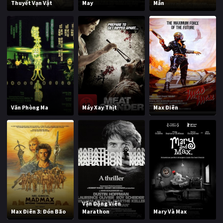
Thuyết Vạn Vật
May
Mắn
Văn Phòng Ma
Máy Xay Thịt
Max Điên
Vận Động Viên
Max Điên 3: Đón Bão
Marathon
Mary Và Max