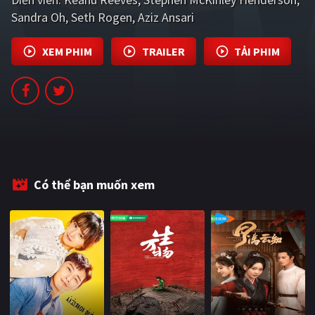
PHIM MỚI
Sandra Oh
Seth Rogen
Aziz Ansari
PHIM BỘ
XEM PHIM
TRAILER
TẢI PHIM
PHIM LẺ
PHIM CHIẾU RẠP
TUYỂN TẬP PHIM
BLOG
Có thể bạn muốn xem