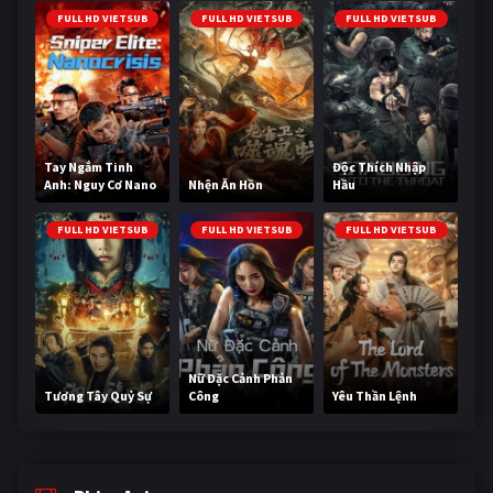
FULL HD VIETSUB
FULL HD VIETSUB
FULL HD VIETSUB
Tay Ngắm Tinh
Độc Thích Nhập
Anh: Nguy Cơ Nano
Nhện Ăn Hồn
Hầu
FULL HD VIETSUB
FULL HD VIETSUB
FULL HD VIETSUB
Nữ Đặc Cảnh Phản
Tương Tây Quỷ Sự
Công
Yêu Thần Lệnh