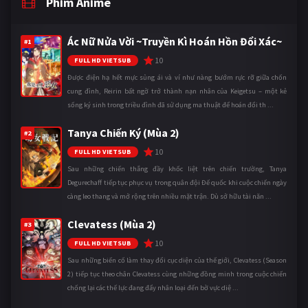
Phim Anime
Ác Nữ Nửa Vời ~Truyền Kì Hoán Hồn Đổi Xác~
#1
10
FULL HD VIETSUB
Được điện hạ hết mực sủng ái và ví như nàng bướm rực rỡ giữa chốn
cung đình, Reirin bất ngờ trở thành nạn nhân của Keigetsu – một kẻ
sống ký sinh trong triều đình đã sử dụng ma thuật để hoán đổi th ...
Tanya Chiến Ký (Mùa 2)
#2
10
FULL HD VIETSUB
Sau những chiến thắng đầy khốc liệt trên chiến trường, Tanya
Degurechaff tiếp tục phục vụ trong quân đội Đế quốc khi cuộc chiến ngày
càng leo thang và mở rộng trên nhiều mặt trận. Dù sở hữu tài năn ...
Clevatess (Mùa 2)
#3
10
FULL HD VIETSUB
Sau những biến cố làm thay đổi cục diện của thế giới, Clevatess (Season
2) tiếp tục theo chân Clevatess cùng những đồng minh trong cuộc chiến
chống lại các thế lực đang đẩy nhân loại đến bờ vực diệ ...