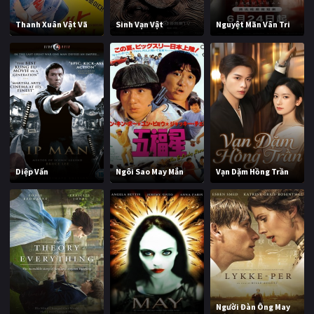
Thanh Xuân Vật Vã
Sinh Vạn Vật
Nguyệt Mãn Vân Tri
Diệp Vấn
Ngôi Sao May Mắn
Vạn Dặm Hồng Trần
Người Đàn Ông May