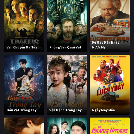
Kẻ May Mắn Nhất
Vận Chuyển Ma Túy
Phỏng Vấn Quái Vật
Nước Mỹ
Báu Vật Trong Tay
Vận Mệnh Trong Tay
Ngày May Mắn