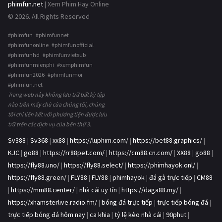
phimfun.net
| Xem Phim Hay Online
© 2026. All Rights Reserved
#phimfun #phimfunnet
#phimfunonline #phimfunofficial
#phimfunhd #phimfunvietsub
#phimfunmienphi #xemphimfun
#phimfun2026 #phimfunmoi
#phimfun.net
Trang web này không lưu trữ bất kỳ tệp
nào trên máy chủ của chúng tôi, chúng
tôi chỉ liên kết với phương tiện được lưu
trữ trên các dịch vụ của bên thứ 3.
Sv388
|
Sv368
|
xx88
|
https://luphim.com/
|
https://bet88.graphics/
|
KJC
|
go88
|
https://rr88pet.com/
|
https://cm88.cn.com/
|
XX88
|
go88
|
https://fly88.uno/
|
https://fly88.select/
|
https://phimhayok.onl/
|
https://fly88.green/
|
FLY88
|
FLY88
|
phimhayok
|
đá gà trực tiếp
|
CM88
|
https://mm88.center/
|
nhà cái uy tín
|
https://daga88.my/
|
https://xhamsterlive.radio.fm/
|
bóng đá trực tiếp
|
trực tiếp bóng đá
|
trực tiếp bóng đá hôm nay
|
ca khia
|
tỷ lệ kèo nhà cái
|
90phut
|