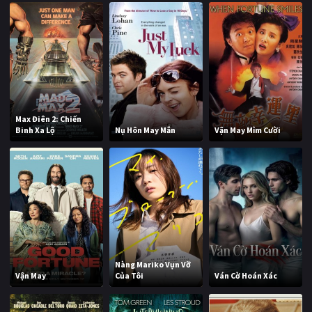
Max Điên 2: Chiến
Binh Xa Lộ
Nụ Hôn May Mắn
Vận May Mỉm Cười
Nàng Mariko Vụn Vỡ
Vận May
Của Tôi
Ván Cờ Hoán Xác