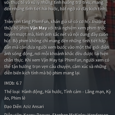
với thực tế và xử lý những tình huống trớ trêu, mang
đến những tình tiết hài hước, bất ngờ và đầy kịch tính.
Giật gân
Gia đình
Bí ẩn
Lịch sử
Trên nền tảng
PhimFun
, khán giả sẽ có cơ hội thưởng
thức bộ phim
Vận May
với trải nghiệm xem phim trực
Viễn Tây
Tiểu sử
tuyến mượt mà, hình ảnh sắc nét và nội dung đầy cuốn
GameShow
DramaTV
hút. Bộ phim không chỉ mang đến những tình tiết hấp
dẫn mà còn đưa người xem bước vào một thế giới điện
QUỐC GIA
ảnh sống động, nơi mỗi khoảnh khắc đều được tái hiện
chân thực. Khi xem Vận May tại PhimFun, người xem có
Âu - Mỹ
Trung Quốc - Hồng Kông
thể tận hưởng trọn vẹn câu chuyện, cảm xúc và những
diễn biến kịch tính mà bộ phim mang lại.
Hàn Quốc
Nhật Bản
IMDb:
6.7
Ấn Độ
Việt Nam
Thể loại:
Hành động
Hài hước
Tình cảm - Lãng mạn
Kỳ
Tổng hợp
ảo
Phim lẻ
Đạo Diễn:
Aziz Ansari
CẬP NHẬT
Diễn viên:
Keanu Reeves
Stephen McKinley Henderson