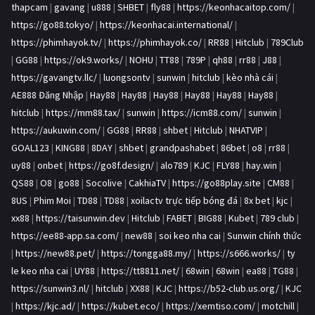
thapcam
|
gavang
|
u888
|
SHBET
|
fly88
|
https://keonhacaitop.com/
|
https://go88.tokyo/
|
https://keonhacai.international/
|
https://phimhayok.tv/
|
https://phimhayok.co/
|
RR88
|
Hitclub
|
789Club
|
GG88
|
https://ok9.works/
|
NOHU
|
TT88
|
789P
|
qh88
|
rr88
|
J88
|
https://gavangtv.llc/
|
luongsontv
|
sunwin
|
hitclub
|
kèo nhà cái
|
AE888 Đăng Nhập
|
Hay88
|
Hay88
|
Hay88
|
Hay88
|
Hay88
|
Hay88
|
hitclub
|
https://mm88.tax/
|
sunwin
|
https://icm88.com/
|
sunwin
|
https://aukuwin.com/
|
GG88
|
RR88
|
shbet
|
Hitclub
|
NHATVIP
|
GOAL123
|
KING88
|
8DAY
|
shbet
|
grandpashabet
|
86bet
|
o8
|
rr88
|
uy88
|
onbet
|
https://go8f.design/
|
alo789
|
KJC
|
FLY88
|
hay.win
|
QS88
|
O8
|
go88
|
Socolive
|
CakhiaTV
|
https://go88play.site
|
CM88
|
8US
|
Phim Moi
|
TD88
|
TD88
|
xoilactv trực tiếp bóng đá
|
8x bet
|
kjc
|
xx88
|
https://taisunwin.dev
|
Hitclub
|
FABET
|
BIG88
|
Kubet
|
789 club
|
https://ee88-app.sa.com/
|
new88
|
soi keo nha cai
|
Sunwin chính thức
|
https://new88.pet/
|
https://tongga88.my/
|
https://s666.works/
|
ty
le keo nha cai
|
UY88
|
https://tt8811.net/
|
68win
|
68win
|
ea88
|
TG88
|
https://sunwin3.nl/
|
hitclub
|
XX88
|
KJC
|
https://b52-club.us.org/
|
KJC
|
https://kjc.ad/
|
https://kubet.eco/
|
https://xemtiso.com/
|
motchill
|