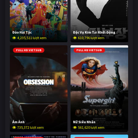
Đảo Hải Tặc
Đặc Vụ Kim Tái Khởi Động
4,235,511 lượt xem
610,796 lượt xem
FULL HD VIETSUB
FULL HD VIETSUB
Ám Ảnh
Nữ Siêu Nhân
735,372 lượt xem
561,620 lượt xem