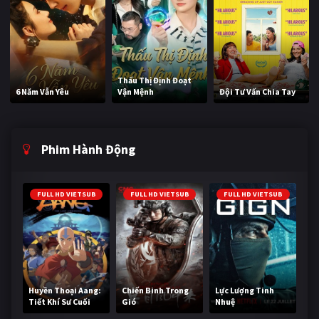
Thấu Thị Định Đoạt
6 Năm Vẫn Yêu
Vận Mệnh
Đội Tư Vấn Chia Tay
Phim Hành Động
FULL HD VIETSUB
FULL HD VIETSUB
FULL HD VIETSUB
Huyền Thoại Aang:
Chiến Binh Trong
Lực Lượng Tinh
Tiết Khí Sư Cuối
Gió
Nhuệ
Cùng