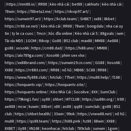
|
https://mm88.io/
|
RR88
|
kèo nhà cái
|
bet88
|
cakhiatv
|
kèo nhà cái
|
78win
|
https://f8beta2.me/
|
https://rikvip97.art/
|
https://sunwin97.art/
|
https://kclub.team/
|
SHBET
|
xx88
|
8kbet
|
https://rr88.se.net/
|
kèo nhà cái
|
RR88
|
78win
|
bongdalu
|
nha cai uy
tin
|
ty le ca cuoc
|
7mcn
|
Xóc đĩa online
|
Kèo nhà cái 5
|
88goals
|
iwin
|
Tài xỉu MD5
|
1GOM
|
Rikvip
|
Go88
|
B52 club
|
max88
|
MM88
|
Ae888
|
go88
|
xoso66
|
https://cm88.dad/
|
https://hi88.uno/
|
MM88
|
https://alo789ga.com/
|
Xoso66
|
phim sex vlxx
|
https://xx88brand.com/
|
https://sunwin19.cn.com/
|
GG88
|
Xoso66
|
XX88
|
https://rr88it.com/
|
RR88
|
nổ hũ
|
MB66
|
SC88
|
RR88
|
https://www.fly888.club/
|
hitclub
|
77bet
|
https://mu88.help/
|
f168
|
https://hoiquantv.vip/
|
https://hoiquantv.site/
|
https://hoiquantv.online/
|
Kèo Nhà Cái
|
Socolive
|
8XX
|
SumClub
|
https://79king1.fun/
|
uy88
|
shbet
|
HITCLUB
|
https://uu88n.org/
|
tr88
|
ae888
|
mcw
|
kuwin
|
88bet
|
x88
|
ao88
|
qq88
|
sumclub
|
go88
|
B52
club
|
https://shbet.health/
|
33win
|
99ok
|
https://vnew88.net/
|
nổ hũ
|
mu88
|
https://qs88.team/
|
https://hi88.pink
|
hz88
|
68win
|
XX88
|
8XBET
|
Uy88
|
VN168
|
keonhacai
|
hitclub
|
789club
|
sunwin
|
1gom
|