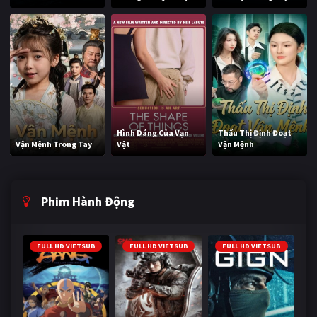
Hình Dáng Của Vạn
Thấu Thị Định Đoạt
Vận Mệnh Trong Tay
Vật
Vận Mệnh
Phim Hành Động
FULL HD VIETSUB
FULL HD VIETSUB
FULL HD VIETSUB