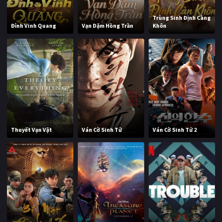
Trùng Sinh Định Càng
Đỉnh Vinh Quang
Vạn Dặm Hồng Trần
Khôn
Thuyết Vạn Vật
Ván Cờ Sinh Tử
Ván Cờ Sinh Tử 2