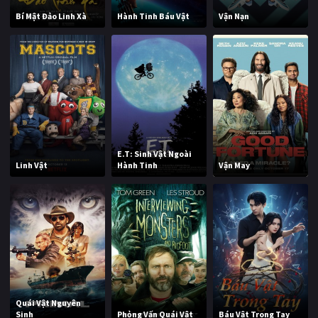
Bí Mật Đảo Linh Xà
Hành Tinh Báu Vật
Vận Nạn
E.T: Sinh Vật Ngoài
Linh Vật
Hành Tinh
Vận May
Quái Vật Nguyên
Sinh
Phỏng Vấn Quái Vật
Báu Vật Trong Tay