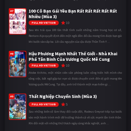
100 Cô Bạn Gái Yêu Bạn Rất Rất Rất Rất Rất
#7
Nhiều (Mùa 3)
10
FULL HD VIETSUB
Sau khi trải qua 100 lần thất tình suốt những năm trung học cơ sở,
Rentaro Aijo quyết định đến một ngôi đền để cầu mong tìm được bạn gái
khi bước vào cấp ba. Lời cầu nguyện của cậu được Thần Tình Y ...
Hậu Phương Mạnh Nhất Thế Giới - Nhà Khai
#8
Phá Tân Binh Của Vương Quốc Mê Cung
10
FULL HD VIETSUB
Atobe Arihito, một nhân viên văn phòng luôn cống hiến hết mình cho
công việc, bất ngờ gặp tai nạn và được chuyển sinh đến dị giới mang tên
Vương quốc Mê Cung. Tại đây, anh trở thành một mạo hiểm gi ...
Thất Nghiệp Chuyển Sinh (Mùa 3)
#9
5
FULL HD VIETSUB
Sau những biến cố làm thay đổi cuộc đời, Rudeus Greyrat tiếp tục bước
vào một hành trình mới để trưởng thành cả về sức mạnh lẫn tinh thần.
Khi đối mặt với những thử thách ngày càng khắc nghiệt, anh ...