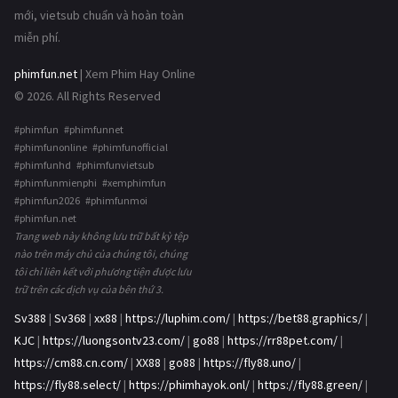
mới, vietsub chuẩn và hoàn toàn
miễn phí.
phimfun.net
| Xem Phim Hay Online
© 2026. All Rights Reserved
#phimfun #phimfunnet
#phimfunonline #phimfunofficial
#phimfunhd #phimfunvietsub
#phimfunmienphi #xemphimfun
#phimfun2026 #phimfunmoi
#phimfun.net
Trang web này không lưu trữ bất kỳ tệp
nào trên máy chủ của chúng tôi, chúng
tôi chỉ liên kết với phương tiện được lưu
trữ trên các dịch vụ của bên thứ 3.
Sv388
|
Sv368
|
xx88
|
https://luphim.com/
|
https://bet88.graphics/
|
KJC
|
https://luongsontv23.com/
|
go88
|
https://rr88pet.com/
|
https://cm88.cn.com/
|
XX88
|
go88
|
https://fly88.uno/
|
https://fly88.select/
|
https://phimhayok.onl/
|
https://fly88.green/
|