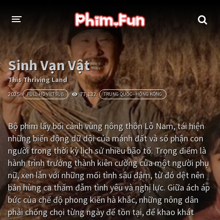
THỂ LOẠI
Sinh Vạn Vật
Thần thoại - Cổ trang
Hành động
This Thriving Land
2025
77,132
FULL HD VIETSUB
TRUNG QUỐC - HỒNG KÔNG
Tâm lý
Chiến tranh
Võ thuật - Kiếm hiệp
Nhạc kịch
Bộ phim lấy bối cảnh vùng nông thôn Lỗ Nam, tái hiện
những biến động dữ dội của mảnh đất và số phận con
Kinh dị
Tội phạm - Hình sự
người trong thời kỳ lịch sử nhiều bão tố. Trọng điểm là
Phiêu lưu
Hài hước
hành trình trưởng thành kiên cường của một người phụ
nữ, xen lẫn với những mối tình sâu đậm, từ đó dệt nên
Viễn tưởng
Khoa học - Tài liệu
bản hùng ca thấm đẫm tình yêu và nghị lực. Giữa ách áp
Hoạt hình
Thể thao
bức của chế độ phong kiến hà khắc, những nông dân
phải chống chọi từng ngày để tồn tại, để khao khát
Tình cảm - Lãng mạn
Kỳ ảo