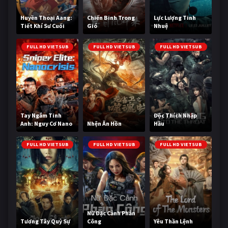
Huyền Thoại Aang:
Chiến Binh Trong
Lực Lượng Tinh
Tiết Khí Sư Cuối
Gió
Nhuệ
Cùng
FULL HD VIETSUB
FULL HD VIETSUB
FULL HD VIETSUB
Tay Ngắm Tinh
Độc Thích Nhập
Anh: Nguy Cơ Nano
Nhện Ăn Hồn
Hầu
FULL HD VIETSUB
FULL HD VIETSUB
FULL HD VIETSUB
Nữ Đặc Cảnh Phản
Tương Tây Quỷ Sự
Công
Yêu Thần Lệnh