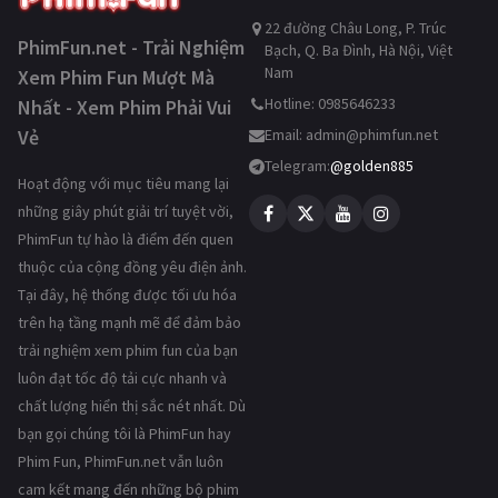
22 đường Châu Long, P. Trúc
PhimFun.net - Trải Nghiệm
Bạch, Q. Ba Đình, Hà Nội, Việt
Nam
Xem Phim Fun Mượt Mà
Hotline: 0985646233
Nhất - Xem Phim Phải Vui
Vẻ
Email:
admin@phimfun.net
Telegram:
@golden885
Hoạt động với mục tiêu mang lại
những giây phút giải trí tuyệt vời,
PhimFun tự hào là điểm đến quen
thuộc của cộng đồng yêu điện ảnh.
Tại đây, hệ thống được tối ưu hóa
trên hạ tầng mạnh mẽ để đảm bảo
trải nghiệm xem phim fun của bạn
luôn đạt tốc độ tải cực nhanh và
chất lượng hiển thị sắc nét nhất. Dù
bạn gọi chúng tôi là PhimFun hay
Phim Fun, PhimFun.net vẫn luôn
cam kết mang đến những bộ phim