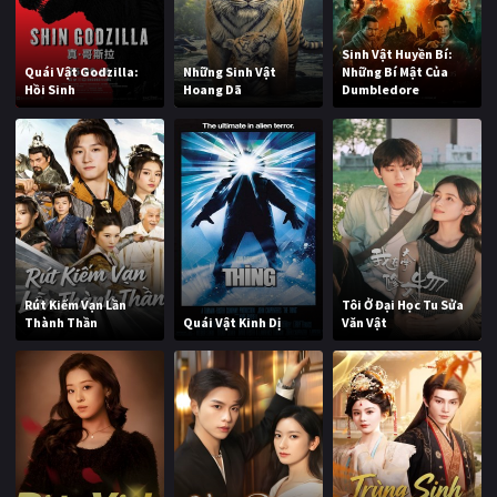
Sinh Vật Huyền Bí:
Quái Vật Godzilla:
Những Sinh Vật
Những Bí Mật Của
Hồi Sinh
Hoang Dã
Dumbledore
Rút Kiếm Vạn Lần
Tôi Ở Đại Học Tu Sửa
Thành Thần
Quái Vật Kinh Dị
Văn Vật