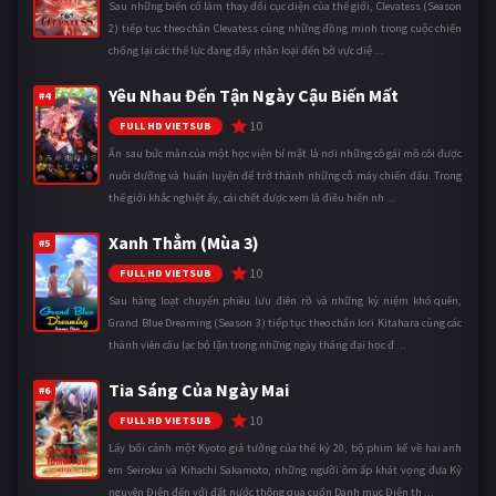
Sau những biến cố làm thay đổi cục diện của thế giới, Clevatess (Season
2) tiếp tục theo chân Clevatess cùng những đồng minh trong cuộc chiến
chống lại các thế lực đang đẩy nhân loại đến bờ vực diệ ...
Yêu Nhau Đến Tận Ngày Cậu Biến Mất
#4
10
FULL HD VIETSUB
Ẩn sau bức màn của một học viện bí mật là nơi những cô gái mồ côi được
nuôi dưỡng và huấn luyện để trở thành những cỗ máy chiến đấu. Trong
thế giới khắc nghiệt ấy, cái chết được xem là điều hiển nh ...
Xanh Thẳm (Mùa 3)
#5
10
FULL HD VIETSUB
Sau hàng loạt chuyến phiêu lưu điên rồ và những kỷ niệm khó quên,
Grand Blue Dreaming (Season 3) tiếp tục theo chân Iori Kitahara cùng các
thành viên câu lạc bộ lặn trong những ngày tháng đại học đ ...
Tia Sáng Của Ngày Mai
#6
10
FULL HD VIETSUB
Lấy bối cảnh một Kyoto giả tưởng của thế kỷ 20, bộ phim kể về hai anh
em Seiroku và Kihachi Sakamoto, những người ôm ấp khát vọng đưa Kỷ
nguyên Điện đến với đất nước thông qua cuốn Danh mục Điện th ...