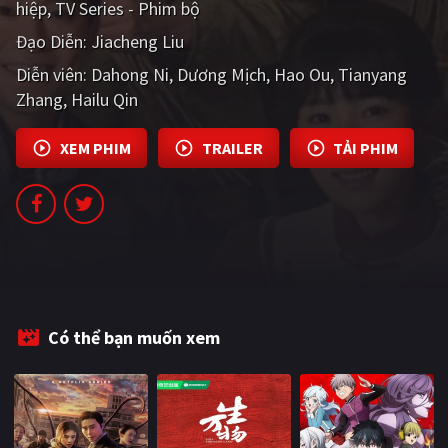
hiệp
TV Series - Phim bộ
PHIM MỚI
Đạo Diễn:
Jiacheng Liu
PHIM BỘ
Diễn viên:
Dahong Ni
Dương Mịch
Hao Ou
Tianyang
Zhang
PHIM LẺ
Hailu Qin
PHIM CHIẾU RẠP
XEM PHIM
TRAILER
TẢI PHIM
TUYỂN TẬP PHIM
BLOG
Có thể bạn muốn xem