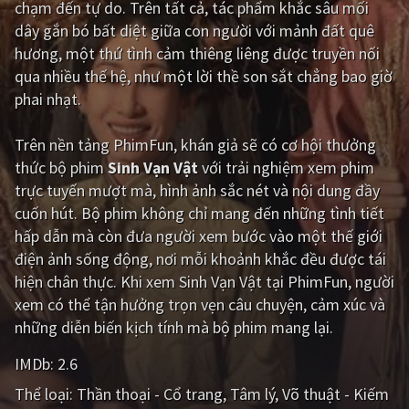
chạm đến tự do. Trên tất cả, tác phẩm khắc sâu mối
dây gắn bó bất diệt giữa con người với mảnh đất quê
Giật gân
Gia đình
hương, một thứ tình cảm thiêng liêng được truyền nối
Bí ẩn
Lịch sử
qua nhiều thế hệ, như một lời thề son sắt chẳng bao giờ
phai nhạt.
Viễn Tây
Tiểu sử
GameShow
DramaTV
Trên nền tảng
PhimFun
, khán giả sẽ có cơ hội thưởng
thức bộ phim
Sinh Vạn Vật
với trải nghiệm xem phim
QUỐC GIA
trực tuyến mượt mà, hình ảnh sắc nét và nội dung đầy
cuốn hút. Bộ phim không chỉ mang đến những tình tiết
Âu - Mỹ
Trung Quốc - Hồng Kông
hấp dẫn mà còn đưa người xem bước vào một thế giới
điện ảnh sống động, nơi mỗi khoảnh khắc đều được tái
Hàn Quốc
Nhật Bản
hiện chân thực. Khi xem Sinh Vạn Vật tại PhimFun, người
Ấn Độ
Việt Nam
xem có thể tận hưởng trọn vẹn câu chuyện, cảm xúc và
những diễn biến kịch tính mà bộ phim mang lại.
Tổng hợp
IMDb:
2.6
CẬP NHẬT
Thể loại:
Thần thoại - Cổ trang
Tâm lý
Võ thuật - Kiếm