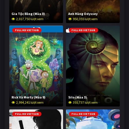
Gia Tộc Rồng (Mùa 3)
Anh Hùng Odyssey
2,017,750 lượt xem
950,355 lượt xem
FULL HD VIETSUB
FULL HD VIETSUB
Rick Và Morty (Mùa 9)
Silo (Mùa 3)
2,994,241 lượt xem
355,737 lượt xem
FULL HD VIETSUB
FULL HD VIETSUB