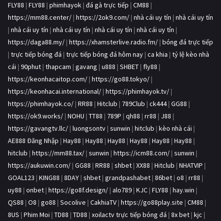
FLY88
|
FLY88
|
phimhayok
|
đá gà trực tiếp
|
CM88
|
https://mm88.center/
|
https://2ok9.com/
|
nhà cái uy tín
|
nhà cái uy tín
|
nhà cái uy tín
|
nhà cái uy tín
|
nhà cái uy tín
|
nhà cái uy tín
|
https://daga88.my/
|
https://xhamsterlive.radio.fm/
|
bóng đá trực tiếp
|
trực tiếp bóng đá
|
trực tiếp bóng đá hôm nay
|
ca khia
|
tỷ lệ kèo nhà
cái
|
90phut
|
thapcam
|
gavang
|
u888
|
SHBET
|
fly88
|
https://keonhacaitop.com/
|
https://go88.tokyo/
|
https://keonhacai.international/
|
https://phimhayok.tv/
|
https://phimhayok.co/
|
RR88
|
Hitclub
|
789Club
|
ck444
|
GG88
|
https://ok9.works/
|
NOHU
|
TT88
|
789P
|
qh88
|
rr88
|
J88
|
https://gavangtv.llc/
|
luongsontv
|
sunwin
|
hitclub
|
kèo nhà cái
|
AE888 Đăng Nhập
|
Hay88
|
Hay88
|
Hay88
|
Hay88
|
Hay88
|
Hay88
|
hitclub
|
https://mm88.tax/
|
sunwin
|
https://icm88.com/
|
sunwin
|
https://aukuwin.com/
|
GG88
|
RR88
|
shbet
|
XX88
|
Hitclub
|
NHATVIP
|
GOAL123
|
KING88
|
8DAY
|
shbet
|
grandpashabet
|
86bet
|
o8
|
rr88
|
uy88
|
onbet
|
https://go8f.design/
|
alo789
|
KJC
|
FLY88
|
hay.win
|
QS88
|
O8
|
go88
|
Socolive
|
CakhiaTV
|
https://go88play.site
|
CM88
|
8US
|
Phim Moi
|
TD88
|
TD88
|
xoilactv trực tiếp bóng đá
|
8x bet
|
kjc
|