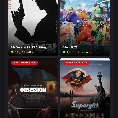
Đặc Vụ Kim Tái Khởi Động
Đảo Hải Tặc
593,569 lượt xem
4,201,672 lượt xem
FULL HD VIETSUB
FULL HD VIETSUB