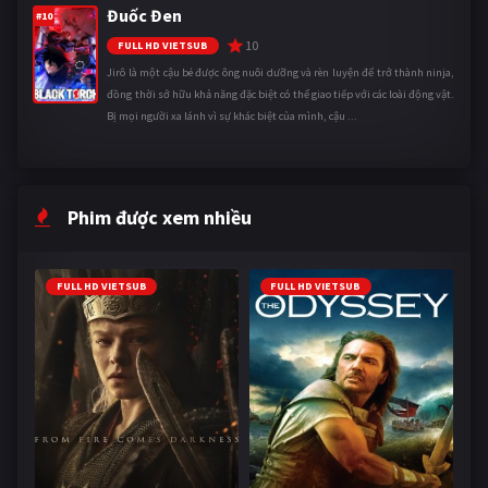
Đuốc Đen
#10
10
FULL HD VIETSUB
Jirô là một cậu bé được ông nuôi dưỡng và rèn luyện để trở thành ninja,
đồng thời sở hữu khả năng đặc biệt có thể giao tiếp với các loài động vật.
Bị mọi người xa lánh vì sự khác biệt của mình, cậu ...
Phim được xem nhiều
FULL HD VIETSUB
FULL HD VIETSUB