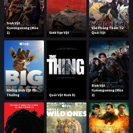
Sinh Vật
Gyeongseong (Mùa
Văn Phòng Thám Tử
1)
Sinh Vạn Vật
Quái Vật
Sinh Vật
Những Sinh Vật Phi
Gyeongseong (Mùa
Thường
Quái Vật Kinh Dị
2)