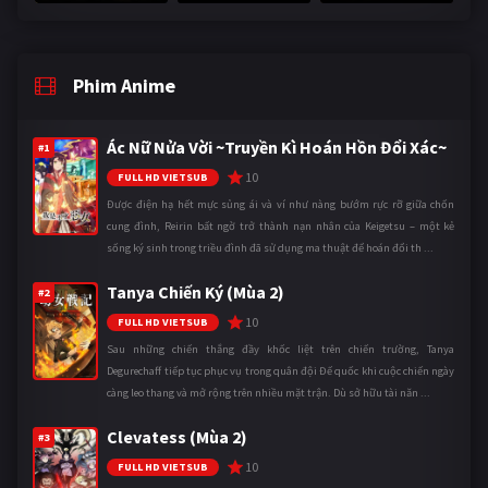
Phim Anime
Ác Nữ Nửa Vời ~Truyền Kì Hoán Hồn Đổi Xác~
#1
10
FULL HD VIETSUB
Được điện hạ hết mực sủng ái và ví như nàng bướm rực rỡ giữa chốn
cung đình, Reirin bất ngờ trở thành nạn nhân của Keigetsu – một kẻ
sống ký sinh trong triều đình đã sử dụng ma thuật để hoán đổi th ...
Tanya Chiến Ký (Mùa 2)
#2
10
FULL HD VIETSUB
Sau những chiến thắng đầy khốc liệt trên chiến trường, Tanya
Degurechaff tiếp tục phục vụ trong quân đội Đế quốc khi cuộc chiến ngày
càng leo thang và mở rộng trên nhiều mặt trận. Dù sở hữu tài năn ...
Clevatess (Mùa 2)
#3
10
FULL HD VIETSUB