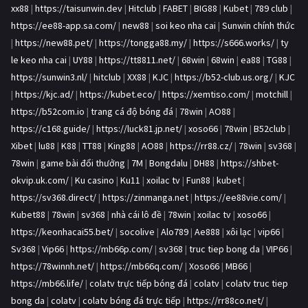
xx88
|
https://taisunwin.dev
|
Hitclub
|
FABET
|
BIG88
|
Kubet
|
789 club
|
https://ee88-app.sa.com/
|
new88
|
soi keo nha cai
|
Sunwin chính thức
|
https://new88.pet/
|
https://tongga88.my/
|
https://s666.works/
|
ty
le keo nha cai
|
UY88
|
https://tt8811.net/
|
68win
|
68win
|
ea88
|
TG88
|
https://sunwin3.nl/
|
hitclub
|
XX88
|
KJC
|
https://b52-club.us.org/
|
KJC
|
https://kjc.ad/
|
https://kubet.eco/
|
https://xemtiso.com/
|
motchill
|
https://b52com.io
|
trang cá độ bóng đá
|
78win
|
AO88
|
https://c168.guide/
|
https://luck81.jp.net/
|
xoso66
|
78win
|
B52club
|
Xibet
|
lu88
|
K88
|
TT88
|
King88
|
AO88
|
https://rr88.cz/
|
78win
|
sv368
|
78win
|
game bài đổi thưởng
|
7M
|
Bongdalu
|
DH88
|
https://shbet-
okvip.uk.com/
|
Ku casino
|
Ku11
|
xoilac tv
|
Fun88
|
kubet
|
https://sv368.direct/
|
https://zinmanga.net
|
https://ee88vie.com/
|
Kubet88
|
78win
|
sv368
|
nhà cái lô đề
|
78win
|
xoilac tv
|
xoso66
|
https://keonhacai55.bet/
|
socolive
|
Alo789
|
Ae888
|
xôi lạc
|
vip66
|
Sv368
|
Vip66
|
https://mb66p.com/
|
sv368
|
truc tiep bong da
|
VIP66
|
https://78winnh.net/
|
https://mb66q.com/
|
Xoso66
|
MB66
|
https://mb66.life/
|
colatv trực tiếp bóng đá
|
colatv
|
colatv truc tiep
bong da
|
colatv
|
colatv bóng đá trực tiếp
|
https://rr88co.net/
|