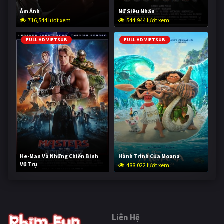
Ám Ảnh
Nữ Siêu Nhân
716,544 lượt xem
544,944 lượt xem
FULL HD VIETSUB
FULL HD VIETSUB
He-Man Và Những Chiến Binh
Hành Trình Của Moana
Vũ Trụ
488,022 lượt xem
236,523 lượt xem
Liên Hệ