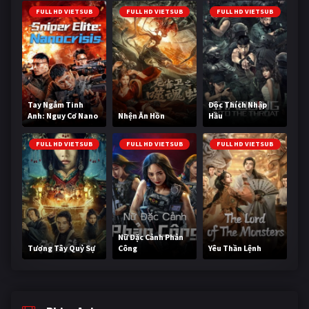
FULL HD VIETSUB
FULL HD VIETSUB
FULL HD VIETSUB
Tay Ngắm Tinh
Độc Thích Nhập
Anh: Nguy Cơ Nano
Nhện Ăn Hồn
Hầu
FULL HD VIETSUB
FULL HD VIETSUB
FULL HD VIETSUB
Nữ Đặc Cảnh Phản
Tương Tây Quỷ Sự
Công
Yêu Thần Lệnh