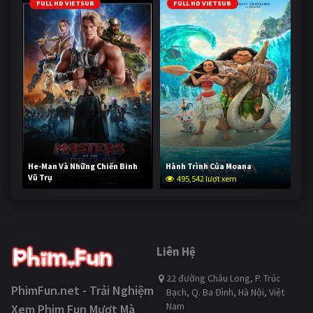
FULL HD VIETSUB
FULL HD VIETSUB
He-Man Và Những Chiến Binh
Hành Trình Của Moana
Vũ Trụ
495,542 lượt xem
244,518 lượt xem
Liên Hệ
22 đường Châu Long, P. Trúc
PhimFun.net - Trải Nghiệm
Bạch, Q. Ba Đình, Hà Nội, Việt
Nam
Xem Phim Fun Mượt Mà