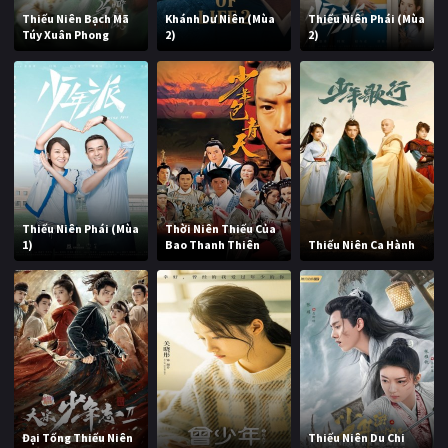
Thiếu Niên Bạch Mã
Khánh Dư Niên (Mùa
Thiếu Niên Phái (Mùa
Túy Xuân Phong
2)
2)
Thiếu Niên Phái (Mùa
Thời Niên Thiếu Của
1)
Bao Thanh Thiên
Thiếu Niên Ca Hành
Đại Tống Thiếu Niên
Thiếu Niên Du Chi