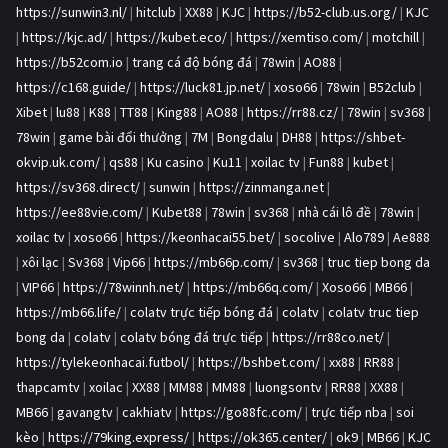
https://sunwin3.nl/
|
hitclub
|
XX88
|
KJC
|
https://b52-club.us.org/
|
KJC
|
https://kjc.ad/
|
https://kubet.eco/
|
https://xemtiso.com/
|
motchill
|
https://b52com.io
|
trang cá độ bóng đá
|
78win
|
AO88
|
https://c168.guide/
|
https://luck81.jp.net/
|
xoso66
|
78win
|
B52club
|
Xibet
|
lu88
|
K88
|
TT88
|
King88
|
AO88
|
https://rr88.cz/
|
78win
|
sv368
|
78win
|
game bài đổi thưởng
|
7M
|
Bongdalu
|
DH88
|
https://shbet-
okvip.uk.com/
|
qs88
|
Ku casino
|
Ku11
|
xoilac tv
|
Fun88
|
kubet
|
https://sv368.direct/
|
sunwin
|
https://zinmanga.net
|
https://ee88vie.com/
|
Kubet88
|
78win
|
sv368
|
nhà cái lô đề
|
78win
|
xoilac tv
|
xoso66
|
https://keonhacai55.bet/
|
socolive
|
Alo789
|
Ae888
|
xôi lạc
|
Sv368
|
Vip66
|
https://mb66p.com/
|
sv368
|
truc tiep bong da
|
VIP66
|
https://78winnh.net/
|
https://mb66q.com/
|
Xoso66
|
MB66
|
https://mb66.life/
|
colatv trực tiếp bóng đá
|
colatv
|
colatv truc tiep
bong da
|
colatv
|
colatv bóng đá trực tiếp
|
https://rr88co.net/
|
https://tylekeonhacai.futbol/
|
https://bshbet.com/
|
xx88
|
RR88
|
thapcamtv
|
xoilac
|
XX88
|
MM88
|
MM88
|
luongsontv
|
RR88
|
XX88
|
MB66
|
gavangtv
|
cakhiatv
|
https://go88fc.com/
|
trực tiếp nba
|
soi
kèo
|
https://79king.express/
|
https://ok365.center/
|
ok9
|
MB66
|
KJC