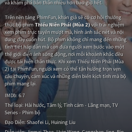
và khám phá bản thân nhiều hơn bao giờ hết.
Giật gân
Gia đình
Trên nền tảng
PhimFun
, khán giả sẽ có cơ hội thưởng
Bí ẩn
Lịch sử
thức bộ phim
Thiếu Niên Phái (Mùa 2)
với trải nghiệm
xem phim trực tuyến mượt mà, hình ảnh sắc nét và nội
Viễn Tây
Tiểu sử
dung đầy cuốn hút. Bộ phim không chỉ mang đến những
GameShow
DramaTV
tình tiết hấp dẫn mà còn đưa người xem bước vào một
thế giới điện ảnh sống động, nơi mỗi khoảnh khắc đều
QUỐC GIA
được tái hiện chân thực. Khi xem Thiếu Niên Phái (Mùa
2) tại PhimFun, người xem có thể tận hưởng trọn vẹn
Âu - Mỹ
Trung Quốc - Hồng Kông
câu chuyện, cảm xúc và những diễn biến kịch tính mà bộ
phim mang lại.
Hàn Quốc
Nhật Bản
IMDb:
6.7
Ấn Độ
Việt Nam
Thể loại:
Hài hước
Tâm lý
Tình cảm - Lãng mạn
TV
Tổng hợp
Series - Phim bộ
Đạo Diễn:
Shaofei Li
Huining Liu
CẬP NHẬT
Diễn viên:
Jinmai Zhao
Uvin Wang
Gangshan Jing
Bin