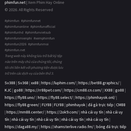
phimfun.net
| Xem Phim Hay Online
© 2026. All Rights Reserved
#phimfun #phimfunnet
#phimfunonline #phimfunofficial
#phimfunhd #phimfunvietsub
#phimfunmienphi #xemphimfun
#phimfun2026 #phimfunmoi
#phimfun.net
Trang web này không lưu trữ bất kỳ tệp
nào trên máy chủ của chúng tôi, chúng
tôi chỉ liên kết với phương tiện được lưu
trữ trên các dịch vụ của bên thứ 3.
Sv388
|
Sv368
|
xx88
|
https://luphim.com/
|
https://bet88.graphics/
|
KJC
|
go88
|
https://rr88pet.com/
|
https://cm88.cn.com/
|
XX88
|
go88
|
https://fly88.uno/
|
https://fly88.select/
|
https://phimhayok.onl/
|
https://fly88.green/
|
FLY88
|
FLY88
|
phimhayok
|
đá gà trực tiếp
|
CM88
|
https://mm88.center/
|
https://2ok9.com/
|
nhà cái uy tín
|
nhà cái uy
tín
|
nhà cái uy tín
|
nhà cái uy tín
|
nhà cái uy tín
|
nhà cái uy tín
|
https://daga88.my/
|
https://xhamsterlive.radio.fm/
|
bóng đá trực tiếp