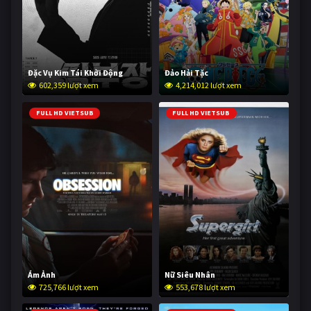
Đặc Vụ Kim Tái Khởi Động
Đảo Hải Tặc
602,359 lượt xem
4,214,012 lượt xem
FULL HD VIETSUB
FULL HD VIETSUB
Ám Ảnh
Nữ Siêu Nhân
725,766 lượt xem
553,678 lượt xem