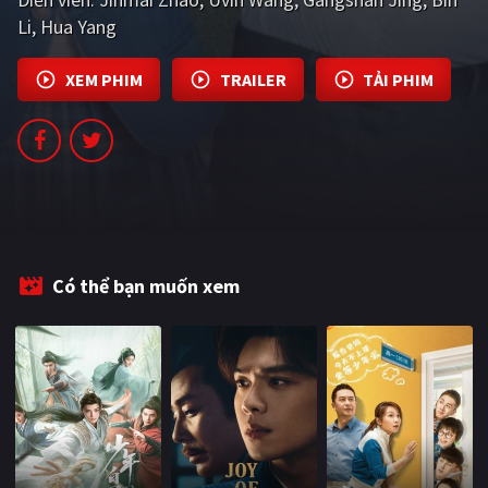
PHIM MỚI
Li
Hua Yang
PHIM BỘ
XEM PHIM
TRAILER
TẢI PHIM
PHIM LẺ
PHIM CHIẾU RẠP
TUYỂN TẬP PHIM
BLOG
Có thể bạn muốn xem