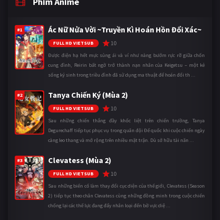
Phim Anime
Ác Nữ Nửa Vời ~Truyền Kì Hoán Hồn Đổi Xác~
#1
10
FULL HD VIETSUB
Được điện hạ hết mực sủng ái và ví như nàng bướm rực rỡ giữa chốn
cung đình, Reirin bất ngờ trở thành nạn nhân của Keigetsu – một kẻ
sống ký sinh trong triều đình đã sử dụng ma thuật để hoán đổi th ...
Tanya Chiến Ký (Mùa 2)
#2
10
FULL HD VIETSUB
Sau những chiến thắng đầy khốc liệt trên chiến trường, Tanya
Degurechaff tiếp tục phục vụ trong quân đội Đế quốc khi cuộc chiến ngày
càng leo thang và mở rộng trên nhiều mặt trận. Dù sở hữu tài năn ...
Clevatess (Mùa 2)
#3
10
FULL HD VIETSUB
Sau những biến cố làm thay đổi cục diện của thế giới, Clevatess (Season
2) tiếp tục theo chân Clevatess cùng những đồng minh trong cuộc chiến
chống lại các thế lực đang đẩy nhân loại đến bờ vực diệ ...