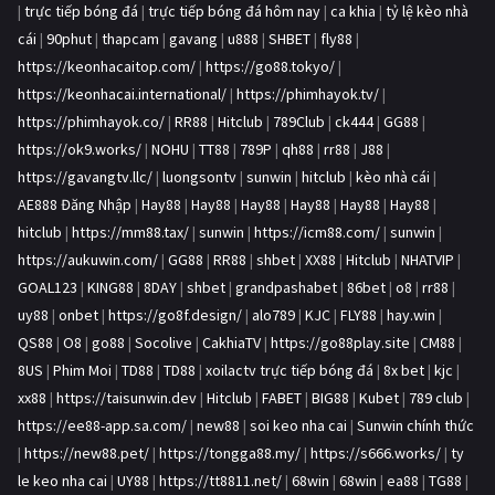
|
trực tiếp bóng đá
|
trực tiếp bóng đá hôm nay
|
ca khia
|
tỷ lệ kèo nhà
cái
|
90phut
|
thapcam
|
gavang
|
u888
|
SHBET
|
fly88
|
https://keonhacaitop.com/
|
https://go88.tokyo/
|
https://keonhacai.international/
|
https://phimhayok.tv/
|
https://phimhayok.co/
|
RR88
|
Hitclub
|
789Club
|
ck444
|
GG88
|
https://ok9.works/
|
NOHU
|
TT88
|
789P
|
qh88
|
rr88
|
J88
|
https://gavangtv.llc/
|
luongsontv
|
sunwin
|
hitclub
|
kèo nhà cái
|
AE888 Đăng Nhập
|
Hay88
|
Hay88
|
Hay88
|
Hay88
|
Hay88
|
Hay88
|
hitclub
|
https://mm88.tax/
|
sunwin
|
https://icm88.com/
|
sunwin
|
https://aukuwin.com/
|
GG88
|
RR88
|
shbet
|
XX88
|
Hitclub
|
NHATVIP
|
GOAL123
|
KING88
|
8DAY
|
shbet
|
grandpashabet
|
86bet
|
o8
|
rr88
|
uy88
|
onbet
|
https://go8f.design/
|
alo789
|
KJC
|
FLY88
|
hay.win
|
QS88
|
O8
|
go88
|
Socolive
|
CakhiaTV
|
https://go88play.site
|
CM88
|
8US
|
Phim Moi
|
TD88
|
TD88
|
xoilactv trực tiếp bóng đá
|
8x bet
|
kjc
|
xx88
|
https://taisunwin.dev
|
Hitclub
|
FABET
|
BIG88
|
Kubet
|
789 club
|
https://ee88-app.sa.com/
|
new88
|
soi keo nha cai
|
Sunwin chính thức
|
https://new88.pet/
|
https://tongga88.my/
|
https://s666.works/
|
ty
le keo nha cai
|
UY88
|
https://tt8811.net/
|
68win
|
68win
|
ea88
|
TG88
|