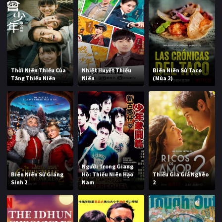
Thời Niên Thiếu Của
Nhiệt Huyết Thiếu
Biên Niên Sử Taco
Tăng Thiếu Niên
Niên
(Mùa 2)
Người Trong Giang
Biên Niên Sử Giáng
Hồ: Thiếu Niên Hạo
Thiếu Gia Giả Nghèo
Sinh 2
Nam
2