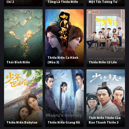
Chí 2
Từng Là Thiếu Niên
Một Tấc Tương Tư
Thiếu Niên Ca Hành
Thái Bình Niên
(Mùa 3)
Thiếu Niên Cố Lên
Thời Niên Thiếu Của
Thiếu Niên Babylon
Thiếu Niên Giang Hồ
Bao Thanh Thiên 3