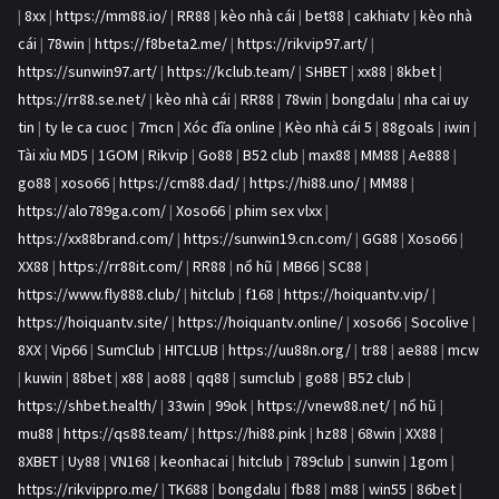
|
8xx
|
https://mm88.io/
|
RR88
|
kèo nhà cái
|
bet88
|
cakhiatv
|
kèo nhà
cái
|
78win
|
https://f8beta2.me/
|
https://rikvip97.art/
|
https://sunwin97.art/
|
https://kclub.team/
|
SHBET
|
xx88
|
8kbet
|
https://rr88.se.net/
|
kèo nhà cái
|
RR88
|
78win
|
bongdalu
|
nha cai uy
tin
|
ty le ca cuoc
|
7mcn
|
Xóc đĩa online
|
Kèo nhà cái 5
|
88goals
|
iwin
|
Tài xỉu MD5
|
1GOM
|
Rikvip
|
Go88
|
B52 club
|
max88
|
MM88
|
Ae888
|
go88
|
xoso66
|
https://cm88.dad/
|
https://hi88.uno/
|
MM88
|
https://alo789ga.com/
|
Xoso66
|
phim sex vlxx
|
https://xx88brand.com/
|
https://sunwin19.cn.com/
|
GG88
|
Xoso66
|
XX88
|
https://rr88it.com/
|
RR88
|
nổ hũ
|
MB66
|
SC88
|
https://www.fly888.club/
|
hitclub
|
f168
|
https://hoiquantv.vip/
|
https://hoiquantv.site/
|
https://hoiquantv.online/
|
xoso66
|
Socolive
|
8XX
|
Vip66
|
SumClub
|
HITCLUB
|
https://uu88n.org/
|
tr88
|
ae888
|
mcw
|
kuwin
|
88bet
|
x88
|
ao88
|
qq88
|
sumclub
|
go88
|
B52 club
|
https://shbet.health/
|
33win
|
99ok
|
https://vnew88.net/
|
nổ hũ
|
mu88
|
https://qs88.team/
|
https://hi88.pink
|
hz88
|
68win
|
XX88
|
8XBET
|
Uy88
|
VN168
|
keonhacai
|
hitclub
|
789club
|
sunwin
|
1gom
|
https://rikvippro.me/
|
TK688
|
bongdalu
|
fb88
|
m88
|
win55
|
86bet
|