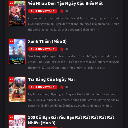
Yêu Nhau Đến Tận Ngày Cậu Biến Mất
#4
10
FULL HD VIETSUB
Ẩn sau bức màn của một học viện bí mật là nơi những cô gái mồ côi được
nuôi dưỡng và huấn luyện để trở thành những cỗ máy chiến đấu. Trong
thế giới khắc nghiệt ấy, cái chết được xem là điều hiển nh ...
Xanh Thẳm (Mùa 3)
#5
10
FULL HD VIETSUB
Sau hàng loạt chuyến phiêu lưu điên rồ và những kỷ niệm khó quên,
Grand Blue Dreaming (Season 3) tiếp tục theo chân Iori Kitahara cùng các
thành viên câu lạc bộ lặn trong những ngày tháng đại học đ ...
Tia Sáng Của Ngày Mai
#6
10
FULL HD VIETSUB
Lấy bối cảnh một Kyoto giả tưởng của thế kỷ 20, bộ phim kể về hai anh
em Seiroku và Kihachi Sakamoto, những người ôm ấp khát vọng đưa Kỷ
nguyên Điện đến với đất nước thông qua cuốn Danh mục Điện th ...
100 Cô Bạn Gái Yêu Bạn Rất Rất Rất Rất Rất
#7
Nhiều (Mùa 3)