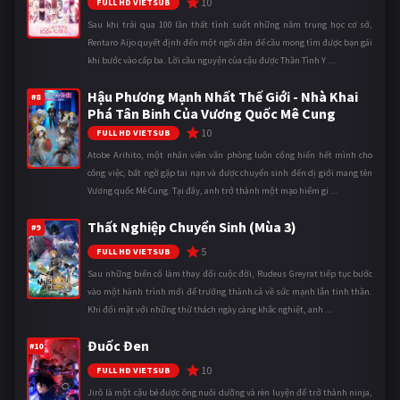
10
FULL HD VIETSUB
Sau khi trải qua 100 lần thất tình suốt những năm trung học cơ sở,
Rentaro Aijo quyết định đến một ngôi đền để cầu mong tìm được bạn gái
khi bước vào cấp ba. Lời cầu nguyện của cậu được Thần Tình Y ...
Hậu Phương Mạnh Nhất Thế Giới - Nhà Khai
#8
Phá Tân Binh Của Vương Quốc Mê Cung
10
FULL HD VIETSUB
Atobe Arihito, một nhân viên văn phòng luôn cống hiến hết mình cho
công việc, bất ngờ gặp tai nạn và được chuyển sinh đến dị giới mang tên
Vương quốc Mê Cung. Tại đây, anh trở thành một mạo hiểm gi ...
Thất Nghiệp Chuyển Sinh (Mùa 3)
#9
5
FULL HD VIETSUB
Sau những biến cố làm thay đổi cuộc đời, Rudeus Greyrat tiếp tục bước
vào một hành trình mới để trưởng thành cả về sức mạnh lẫn tinh thần.
Khi đối mặt với những thử thách ngày càng khắc nghiệt, anh ...
Đuốc Đen
#10
10
FULL HD VIETSUB
Jirô là một cậu bé được ông nuôi dưỡng và rèn luyện để trở thành ninja,