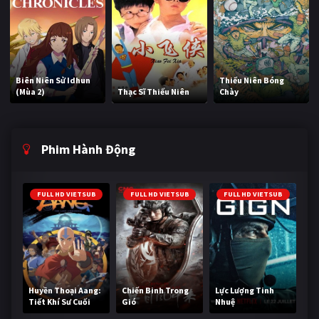
Biên Niên Sử Idhun
Thiếu Niên Bóng
(Mùa 2)
Thạc Sĩ Thiếu Niên
Chày
Phim Hành Động
FULL HD VIETSUB
FULL HD VIETSUB
FULL HD VIETSUB
Huyền Thoại Aang:
Chiến Binh Trong
Lực Lượng Tinh
Tiết Khí Sư Cuối
Gió
Nhuệ
Cùng