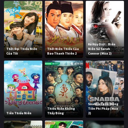
Kẻ Hủy Diệt : Biên
Thời Đại Thiếu Niên
Thời Niên Thiếu Của
Niên Sử Sarah
Của Tôi
Bao Thanh Thiên 2
Connor (Mùa 2)
Snabba Cash: Đồng
Thiếu Niên Không
Tiền Phi Pháp (Mùa
Tiên Thiếu Niên
Thấy Bóng
2)