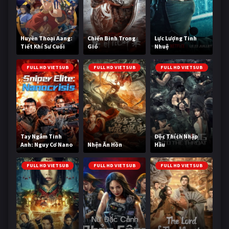
Huyền Thoại Aang:
Chiến Binh Trong
Lực Lượng Tinh
Tiết Khí Sư Cuối
Gió
Nhuệ
Cùng
FULL HD VIETSUB
FULL HD VIETSUB
FULL HD VIETSUB
Tay Ngắm Tinh
Độc Thích Nhập
Anh: Nguy Cơ Nano
Nhện Ăn Hồn
Hầu
FULL HD VIETSUB
FULL HD VIETSUB
FULL HD VIETSUB