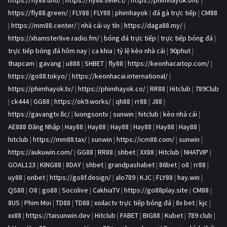
https://fly88.uno/
|
https://fly88.select/
|
https://phimhayok.onl/
|
https://fly88.green/
|
FLY88
|
FLY88
|
phimhayok
|
đá gà trực tiếp
|
CM88
|
https://mm88.center/
|
nhà cái uy tín
|
https://daga88.my/
|
https://xhamsterlive.radio.fm/
|
bóng đá trực tiếp
|
trực tiếp bóng đá
|
trực tiếp bóng đá hôm nay
|
ca khia
|
tỷ lệ kèo nhà cái
|
90phut
|
thapcam
|
gavang
|
u888
|
SHBET
|
fly88
|
https://keonhacaitop.com/
|
https://go88.tokyo/
|
https://keonhacai.international/
|
https://phimhayok.tv/
|
https://phimhayok.co/
|
RR88
|
Hitclub
|
789Club
|
ck444
|
GG88
|
https://ok9.works/
|
qh88
|
rr88
|
J88
|
https://gavangtv.llc/
|
luongsontv
|
sunwin
|
hitclub
|
kèo nhà cái
|
AE888 Đăng Nhập
|
Hay88
|
Hay88
|
Hay88
|
Hay88
|
Hay88
|
Hay88
|
hitclub
|
https://mm88.tax/
|
sunwin
|
https://icm88.com/
|
sunwin
|
https://aukuwin.com/
|
GG88
|
RR88
|
shbet
|
XX88
|
Hitclub
|
NHATVIP
|
GOAL123
|
KING88
|
8DAY
|
shbet
|
grandpashabet
|
86bet
|
o8
|
rr88
|
uy88
|
onbet
|
https://go8f.design/
|
alo789
|
KJC
|
FLY88
|
hay.win
|
QS88
|
O8
|
go88
|
Socolive
|
CakhiaTV
|
https://go88play.site
|
CM88
|
8US
|
Phim Moi
|
TD88
|
TD88
|
xoilactv trực tiếp bóng đá
|
8x bet
|
kjc
|
xx88
|
https://taisunwin.dev
|
Hitclub
|
FABET
|
BIG88
|
Kubet
|
789 club
|