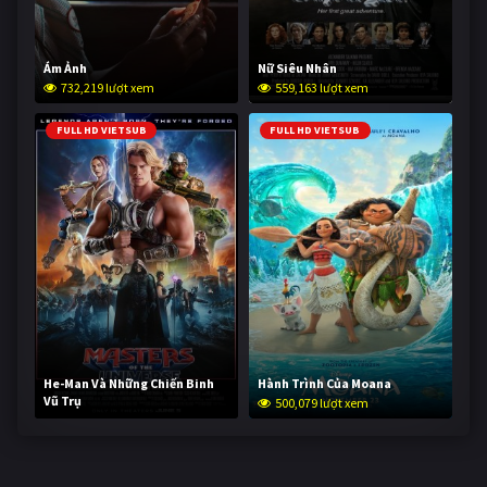
Ám Ảnh
Nữ Siêu Nhân
732,219 lượt xem
559,163 lượt xem
FULL HD VIETSUB
FULL HD VIETSUB
He-Man Và Những Chiến Binh
Hành Trình Của Moana
Vũ Trụ
500,079 lượt xem
249,612 lượt xem