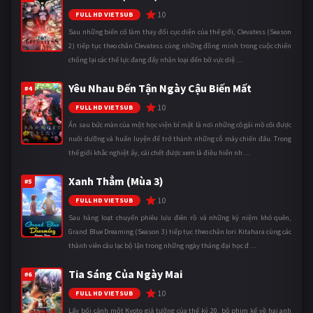
10
FULL HD VIETSUB
Sau những biến cố làm thay đổi cục diện của thế giới, Clevatess (Season
2) tiếp tục theo chân Clevatess cùng những đồng minh trong cuộc chiến
chống lại các thế lực đang đẩy nhân loại đến bờ vực diệ ...
Yêu Nhau Đến Tận Ngày Cậu Biến Mất
#4
10
FULL HD VIETSUB
Ẩn sau bức màn của một học viện bí mật là nơi những cô gái mồ côi được
nuôi dưỡng và huấn luyện để trở thành những cỗ máy chiến đấu. Trong
thế giới khắc nghiệt ấy, cái chết được xem là điều hiển nh ...
Xanh Thẳm (Mùa 3)
#5
10
FULL HD VIETSUB
Sau hàng loạt chuyến phiêu lưu điên rồ và những kỷ niệm khó quên,
Grand Blue Dreaming (Season 3) tiếp tục theo chân Iori Kitahara cùng các
thành viên câu lạc bộ lặn trong những ngày tháng đại học đ ...
Tia Sáng Của Ngày Mai
#6
10
FULL HD VIETSUB
Lấy bối cảnh một Kyoto giả tưởng của thế kỷ 20, bộ phim kể về hai anh