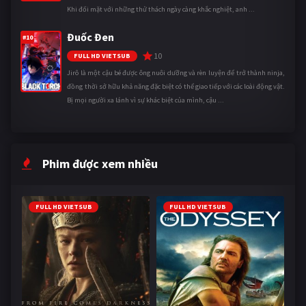
Khi đối mặt với những thử thách ngày càng khắc nghiệt, anh ...
Đuốc Đen
#10
10
FULL HD VIETSUB
Jirô là một cậu bé được ông nuôi dưỡng và rèn luyện để trở thành ninja,
đồng thời sở hữu khả năng đặc biệt có thể giao tiếp với các loài động vật.
Bị mọi người xa lánh vì sự khác biệt của mình, cậu ...
Phim được xem nhiều
FULL HD VIETSUB
FULL HD VIETSUB