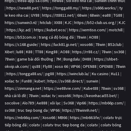
https://ee88-app.sa.com/
|
new88
|
soi keo nha cai
|
Sunwin chính thức
|
https://new88.pet/
|
https://tongga88.my/
|
https://s666.works/
|
ty
le keo nha cai
|
UY88
|
https://tt8811.net/
|
68win
|
68win
|
ea88
|
TG88
|
https://sunwin3.nl/
|
hitclub
|
XX88
|
KJC
|
https://b52-club.us.org/
|
KJC
|
https://kjc.ad/
|
https://kubet.eco/
|
https://xemtiso.com/
|
motchill
|
https://b52com.io
|
trang cá độ bóng đá
|
78win
|
AO88
|
https://c168.guide/
|
https://luck81.jp.net/
|
xoso66
|
78win
|
B52club
|
Xibet
|
lu88
|
K88
|
TT88
|
King88
|
AO88
|
https://rr88.cz/
|
78win
|
sv368
|
78win
|
game bài đổi thưởng
|
7M
|
Bongdalu
|
DH88
|
https://shbet-
okvip.uk.com/
|
qs88
|
Fly88
|
xoso 66
|
VIP66
|
OPEN88
|
OPEN88
|
78win
|
https://tongga88.us/
|
pg88
|
https://iwinclub.la/
|
Ku casino
|
Ku11
|
xoilac tv
|
Fun88
|
kubet
|
https://sv368.direct/
|
sunwin
|
https://zinmanga.net
|
https://ee88vie.com/
|
Kubet88
|
78win
|
sv368
|
nhà cái lô đề
|
78win
|
xoilac tv
|
xoso66
|
https://keonhacai55.bet/
|
socolive
|
Alo789
|
Ae888
|
xôi lạc
|
Sv368
|
Vip66
|
https://mb66p.com/
|
sv368
|
truc tiep bong da
|
VIP66
|
https://78winnh.net/
|
https://mb66q.com/
|
Xoso66
|
MB66
|
https://mb66.life/
|
colatv trực
tiếp bóng đá
|
colatv
|
colatv truc tiep bong da
|
colatv
|
colatv bóng