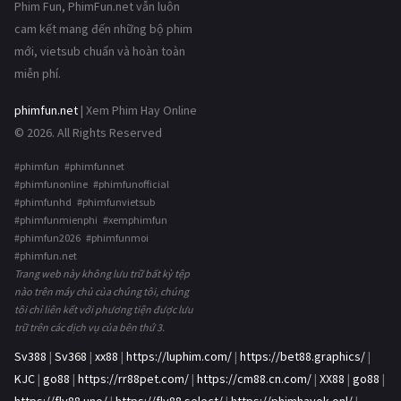
Phim Fun, PhimFun.net vẫn luôn
cam kết mang đến những bộ phim
mới, vietsub chuẩn và hoàn toàn
miễn phí.
phimfun.net
| Xem Phim Hay Online
© 2026. All Rights Reserved
#phimfun #phimfunnet
#phimfunonline #phimfunofficial
#phimfunhd #phimfunvietsub
#phimfunmienphi #xemphimfun
#phimfun2026 #phimfunmoi
#phimfun.net
Trang web này không lưu trữ bất kỳ tệp
nào trên máy chủ của chúng tôi, chúng
tôi chỉ liên kết với phương tiện được lưu
trữ trên các dịch vụ của bên thứ 3.
Sv388
|
Sv368
|
xx88
|
https://luphim.com/
|
https://bet88.graphics/
|
KJC
|
go88
|
https://rr88pet.com/
|
https://cm88.cn.com/
|
XX88
|
go88
|