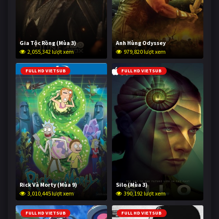
Gia Tộc Rồng (Mùa 3)
Anh Hùng Odyssey
2,055,342 lượt xem
979,820 lượt xem
FULL HD VIETSUB
FULL HD VIETSUB
Rick Và Morty (Mùa 9)
Silo (Mùa 3)
3,010,445 lượt xem
390,192 lượt xem
FULL HD VIETSUB
FULL HD VIETSUB