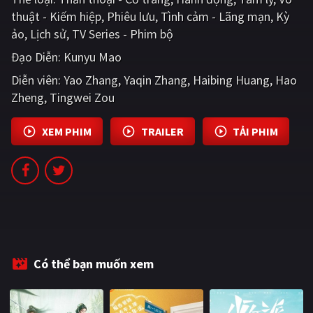
PHIM MỚI
thuật - Kiếm hiệp
Phiêu lưu
Tình cảm - Lãng mạn
Kỳ
ảo
Lịch sử
TV Series - Phim bộ
PHIM BỘ
Đạo Diễn:
Kunyu Mao
PHIM LẺ
Diễn viên:
Yao Zhang
Yaqin Zhang
Haibing Huang
Hao
Zheng
Tingwei Zou
PHIM CHIẾU RẠP
TUYỂN TẬP PHIM
XEM PHIM
TRAILER
TẢI PHIM
BLOG
Có thể bạn muốn xem