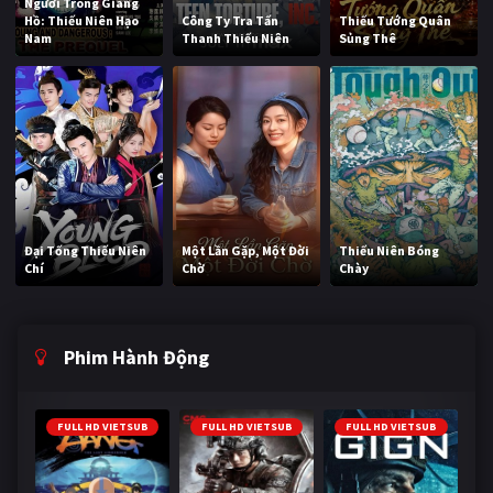
Người Trong Giang
Hồ: Thiếu Niên Hạo
Công Ty Tra Tấn
Thiếu Tướng Quân
Nam
Thanh Thiếu Niên
Sủng Thê
Đại Tống Thiếu Niên
Một Lần Gặp, Một Đời
Thiếu Niên Bóng
Chí
Chờ
Chày
Phim Hành Động
FULL HD VIETSUB
FULL HD VIETSUB
FULL HD VIETSUB