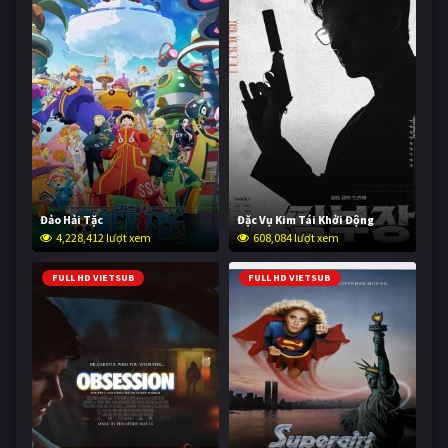
Đảo Hải Tặc
Đặc Vụ Kim Tái Khởi Động
4,228,412 lượt xem
608,084 lượt xem
FULL HD VIETSUB
FULL HD VIETSUB