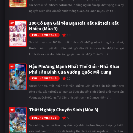
em Seiroku và Kihachi Sakamoto, những người ôm ấp khát vọng đưa Kỷ
nguyên Điện đến với đất nước thông qua cuốn Danh mục Điện th ...
100 Cô Bạn Gái Yêu Bạn Rất Rất Rất Rất Rất
#7
Nhiều (Mùa 3)
10
FULL HD VIETSUB
Sau khi trải qua 100 lần thất tình suốt những năm trung học cơ sở,
Rentaro Aijo quyết định đến một ngôi đền để cầu mong tìm được bạn gái
khi bước vào cấp ba. Lời cầu nguyện của cậu được Thần Tình Y ...
Hậu Phương Mạnh Nhất Thế Giới - Nhà Khai
#8
Phá Tân Binh Của Vương Quốc Mê Cung
10
FULL HD VIETSUB
Atobe Arihito, một nhân viên văn phòng luôn cống hiến hết mình cho
công việc, bất ngờ gặp tai nạn và được chuyển sinh đến dị giới mang tên
Vương quốc Mê Cung. Tại đây, anh trở thành một mạo hiểm gi ...
Thất Nghiệp Chuyển Sinh (Mùa 3)
#9
5
FULL HD VIETSUB
Sau những biến cố làm thay đổi cuộc đời, Rudeus Greyrat tiếp tục bước
vào một hành trình mới để trưởng thành cả về sức mạnh lẫn tinh thần.