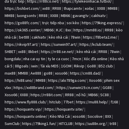
đá trực tiếp
|
https://rr88co.net/
|
https://tylekeonhacai.futbol/
|
https://bshbet.com/
|
xx88
|
RR88
|
thapcamtv
|
xoilac
|
XX88
|
MM88
|
MM88
|
luongsontv
|
RR88
|
XX88
|
MB66
|
gavangtv
|
cakhiatv
|
https://go88fc.com/
|
trực tiếp nba
|
soi kèo
|
https://79king.express/
|
https://ok365.center/
|
MB66
|
KJC
|
8xx
|
https://mm88.io/
|
RR88
|
kèo
nhà cái
|
bet88
|
cakhiatv
|
kèo nhà cái
|
78win
|
https://f8beta2.me/
|
https://rikvip97.art/
|
https://sunwin97.art/
|
https://kclub.team/
|
SHBET
|
xx88
|
8kbet
|
https://rr88.se.net/
|
kèo nhà cái
|
RR88
|
78win
|
bongdalu
|
nha cai uy tin
|
ty le ca cuoc
|
7mcn
|
Xóc đĩa online
|
Kèo nhà
cái 5
|
88goals
|
iwin
|
Tài xỉu MD5
|
1GOM
|
Rikvip
|
Go88
|
B52 club
|
max88
|
MM88
|
Ae888
|
go88
|
xoso66
|
https://cm88.dad/
|
https://hi88.uno/
|
MM88
|
https://alo789ga.com/
|
Xoso66
|
phim sex
vlxx
|
https://xx88brand.com/
|
https://sunwin19.cn.com/
|
GG88
|
Xoso66
|
XX88
|
https://rr88it.com/
|
RR88
|
nổ hũ
|
MB66
|
SC88
|
https://www.fly888.club/
|
hitclub
|
77bet
|
https://mu88.help/
|
f168
|
https://hoiquantv.vip/
|
https://hoiquantv.site/
|
https://hoiquantv.online/
|
Kèo Nhà Cái
|
xoso66
|
Socolive
|
8XX
|
SumClub
|
https://79king1.fun/
|
HITCLUB
|
https://uu88n.org/
|
tr88
|