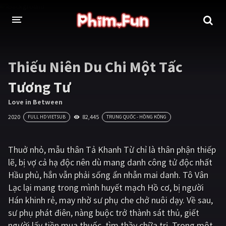
THỂ LOẠI
Thiếu Niên Du Chi Một Tấc
Thần thoại - Cổ trang
Hành động
Tương Tư
Tâm lý
Chiến tranh
Love in Between
2020
82,445
FULL HD VIETSUB
TRUNG QUỐC - HỒNG KÔNG
Võ thuật - Kiếm hiệp
Nhạc kịch
Kinh dị
Tội phạm - Hình sự
Thuở nhỏ, mẫu thân Tả Khanh Từ chỉ là thân phận thiếp
lẽ, bị vợ cả hạ độc nên dù mang danh công tử độc nhất
Phiêu lưu
Hài hước
Hầu phủ, hắn vẫn phải sống ẩn nhẫn mai danh. Tô Vân
Viễn tưởng
Khoa học - Tài liệu
Lạc lại mang trong mình huyết mạch Hồ cơ, bị người
Hán khinh rẻ, may nhờ sư phụ che chở nuôi dạy. Về sau,
Hoạt hình
Thể thao
sư phụ phát điên, nàng buộc trở thành sát thủ, giết
Tình cảm - Lãng mạn
Kỳ ảo
người lấy tiền mua thuốc, tìm thầy chữa trị. Trong một