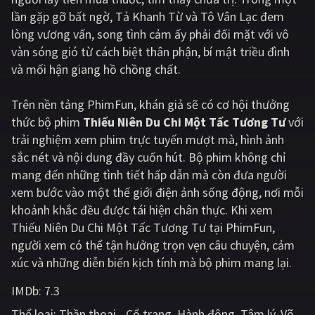
lần gặp gỡ bất ngờ, Tả Khanh Từ và Tô Vân Lạc đem
Giật gân
Gia đình
lòng vương vấn, song tình cảm ấy phải đối mặt với vô
vàn sóng gió từ cách biệt thân phận, bí mật triều đình
Bí ẩn
Lịch sử
và mối hận giang hồ chồng chất.
Viễn Tây
Tiểu sử
Trên nền tảng
PhimFun
, khán giả sẽ có cơ hội thưởng
GameShow
DramaTV
thức bộ phim
Thiếu Niên Du Chi Một Tấc Tương Tư
với
trải nghiệm xem phim trực tuyến mượt mà, hình ảnh
QUỐC GIA
sắc nét và nội dung đầy cuốn hút. Bộ phim không chỉ
mang đến những tình tiết hấp dẫn mà còn đưa người
Âu - Mỹ
Trung Quốc - Hồng Kông
xem bước vào một thế giới điện ảnh sống động, nơi mỗi
Hàn Quốc
Nhật Bản
khoảnh khắc đều được tái hiện chân thực. Khi xem
Thiếu Niên Du Chi Một Tấc Tương Tư tại PhimFun,
Ấn Độ
Việt Nam
người xem có thể tận hưởng trọn vẹn câu chuyện, cảm
Tổng hợp
xúc và những diễn biến kịch tính mà bộ phim mang lại.
IMDb:
7.3
CẬP NHẬT
Thể loại:
Thần thoại - Cổ trang
Hành động
Tâm lý
Võ