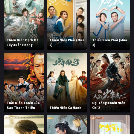
Thiếu Niên Bạch Mã
Thiếu Niên Phái (Mùa
Thiếu Niên Phái (Mùa
Túy Xuân Phong
2)
1)
Thời Niên Thiếu Của
Đại Tống Thiếu Niên
Bao Thanh Thiên
Thiếu Niên Ca Hành
Chí 2