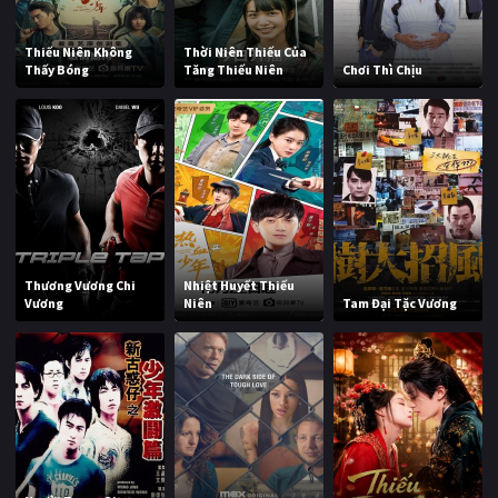
Thiếu Niên Không
Thời Niên Thiếu Của
Thấy Bóng
Tăng Thiếu Niên
Chơi Thì Chịu
Thương Vương Chi
Nhiệt Huyết Thiếu
Vương
Niên
Tam Đại Tặc Vương