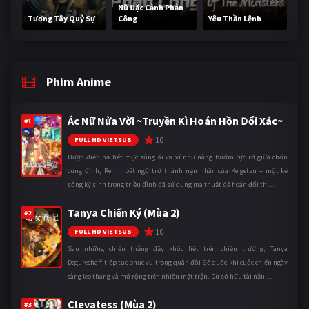
Nữ Đặc Cảnh Phản
Tương Tây Quỷ Sự
Công
Yêu Thần Lệnh
Phim Anime
Ác Nữ Nửa Vời ~Truyền Kì Hoán Hồn Đổi Xác~
#1
10
FULL HD VIETSUB
Được điện hạ hết mực sủng ái và ví như nàng bướm rực rỡ giữa chốn
cung đình, Reirin bất ngờ trở thành nạn nhân của Keigetsu – một kẻ
sống ký sinh trong triều đình đã sử dụng ma thuật để hoán đổi th ...
Tanya Chiến Ký (Mùa 2)
#2
10
FULL HD VIETSUB
Sau những chiến thắng đầy khốc liệt trên chiến trường, Tanya
Degurechaff tiếp tục phục vụ trong quân đội Đế quốc khi cuộc chiến ngày
càng leo thang và mở rộng trên nhiều mặt trận. Dù sở hữu tài năn ...
Clevatess (Mùa 2)
#3