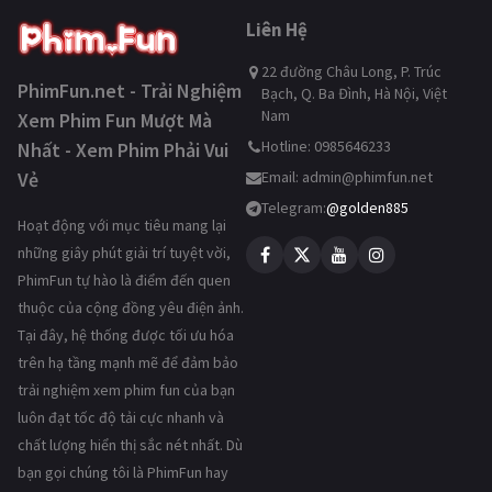
Liên Hệ
22 đường Châu Long, P. Trúc
PhimFun.net - Trải Nghiệm
Bạch, Q. Ba Đình, Hà Nội, Việt
Nam
Xem Phim Fun Mượt Mà
Hotline: 0985646233
Nhất - Xem Phim Phải Vui
Vẻ
Email:
admin@phimfun.net
Telegram:
@golden885
Hoạt động với mục tiêu mang lại
những giây phút giải trí tuyệt vời,
PhimFun tự hào là điểm đến quen
thuộc của cộng đồng yêu điện ảnh.
Tại đây, hệ thống được tối ưu hóa
trên hạ tầng mạnh mẽ để đảm bảo
trải nghiệm xem phim fun của bạn
luôn đạt tốc độ tải cực nhanh và
chất lượng hiển thị sắc nét nhất. Dù
bạn gọi chúng tôi là PhimFun hay