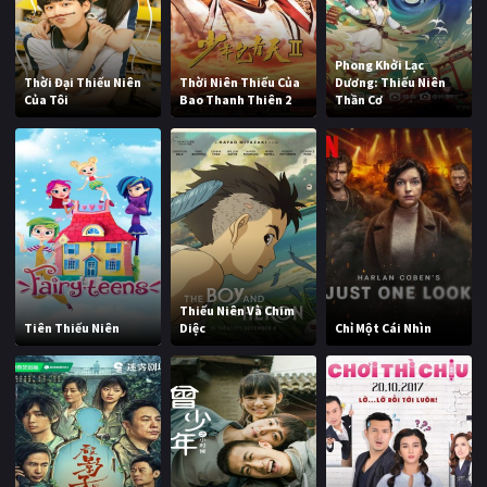
Phong Khởi Lạc
Thời Đại Thiếu Niên
Thời Niên Thiếu Của
Dương: Thiếu Niên
Của Tôi
Bao Thanh Thiên 2
Thần Cơ
Thiếu Niên Và Chim
Tiên Thiếu Niên
Diệc
Chỉ Một Cái Nhìn