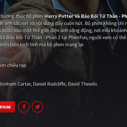
i thưởng thức bộ phim
Harry Potter Và Bảo Bối Tử Thần - P
h ảnh sắc nét và nội dung đầy cuốn hút. Bộ phim không chỉ
m bước vào một thế giới điện ảnh sống động, nơi mỗi khoảnh
 Và Bảo Bối Tử Thần - Phần 2 tại PhimFun, người xem có thể
iễn biến kịch tính mà bộ phim mang lại.
im chiếu rạp
Bonham Carter
Daniel Radcliffe
David Thewlis
 PHIM