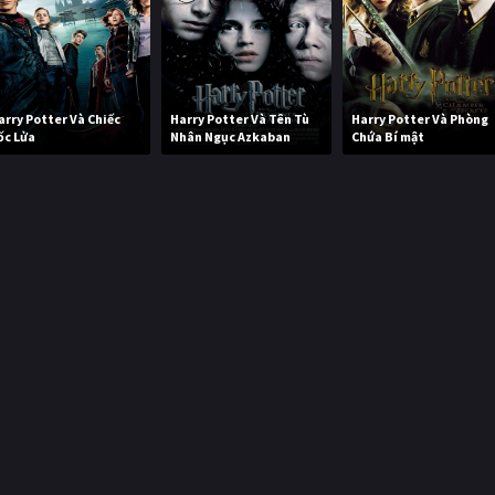
arry Potter Và Chiếc
Harry Potter Và Tên Tù
Harry Potter Và Phòng
ốc Lửa
Nhân Ngục Azkaban
Chứa Bí mật