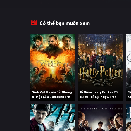
Có thể bạn muốn xem
Sinh Vật Huyền Bí: Những
Kỉ Niệm Harry Potter 20
S
Bí Mật Của Dumbledore
Năm: Trở Lại Hogwarts
C