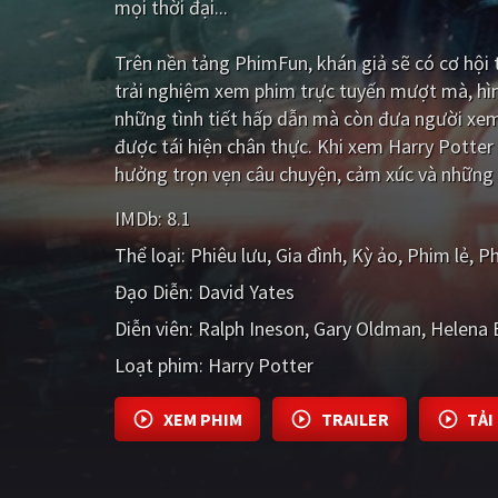
mọi thời đại...
Trên nền tảng
PhimFun
, khán giả sẽ có cơ hộ
trải nghiệm xem phim trực tuyến mượt mà, hìn
những tình tiết hấp dẫn mà còn đưa người xe
được tái hiện chân thực. Khi xem Harry Potter
hưởng trọn vẹn câu chuyện, cảm xúc và những d
IMDb:
8.1
Thể loại:
Phiêu lưu
Gia đình
Kỳ ảo
Phim lẻ
Ph
Đạo Diễn:
David Yates
Diễn viên:
Ralph Ineson
Gary Oldman
Helena 
Loạt phim:
Harry Potter
XEM PHIM
TRAILER
TẢI