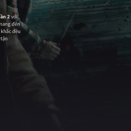
hần 2
với
 mang đến
 khắc đều
 tận