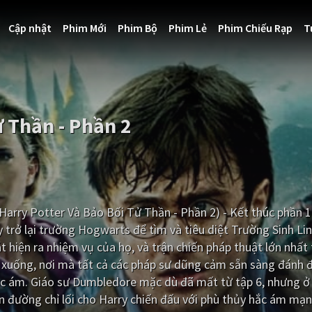
Cập nhật
Phim Mới
Phim Bộ
Phim Lẻ
Phim Chiếu Rạp
T
ử Thần - Phần 2
Harry Potter Và Bảo Bối Tử Thần - Phần 2) - Kết thúc phần 1 
rở lại trường Hogwarts để tìm và tiêu diệt Trường Sinh Lin
iện ra nhiệm vụ của họ, và trận chiến pháp thuật lớn nhất 
ã xuống, nơi mà tất cả các pháp sư dũng cảm sẵn sàng đánh 
hắc ám. Giáo sư Dumbledore mặc dù đã mất từ tập 6, nhưng ở
n đường chỉ lối cho Harry chiến đấu với phù thủy hắc ám mạ