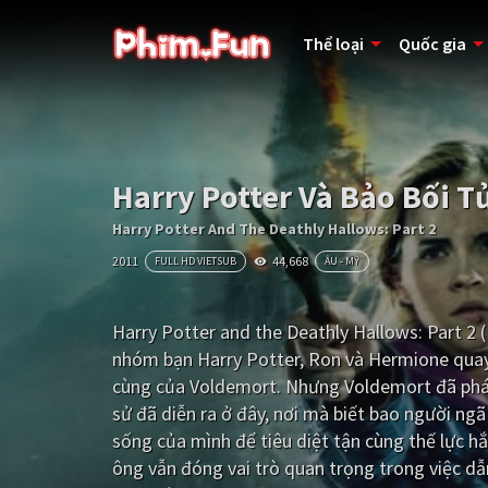
Thể loại
Quốc gia
Harry Potter Và Bảo Bối T
Harry Potter And The Deathly Hallows: Part 2
2011
44,668
FULL HD VIETSUB
ÂU - MỸ
Harry Potter and the Deathly Hallows: Part 2 (
nhóm bạn Harry Potter, Ron và Hermione quay t
cùng của Voldemort. Nhưng Voldemort đã phát h
sử đã diễn ra ở đây, nơi mà biết bao người ng
sống của mình để tiêu diệt tận cùng thế lực 
ông vẫn đóng vai trò quan trọng trong việc dẫ