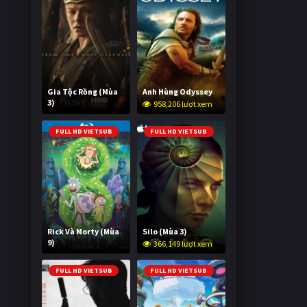
Gia Tộc Rồng (Mùa
Anh Hùng Odyssey
3)
958,206 lượt xem
2,024,270 lượt xem
FULL HD VIETSUB
FULL HD VIETSUB
Rick Và Morty (Mùa
Silo (Mùa 3)
9)
366,149 lượt xem
2,997,808 lượt xem
FULL HD VIETSUB
FULL HD VIETSUB