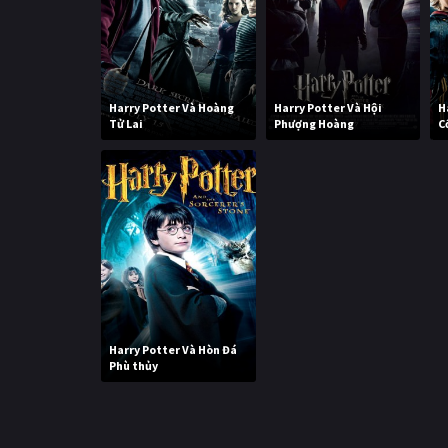
Harry Potter Và Hoàng
Harry Potter Và Hội
H
Tử Lai
Phượng Hoàng
C
Harry Potter Và Hòn Đá
Phù thủy