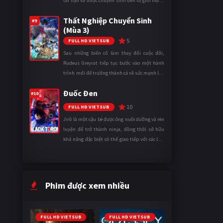
tai nạn và được chuyển sinh đến dị giới mang
tên Vương quốc Mê Cung. Tại đây, anh trở
Thất Nghiệp Chuyển Sinh
thành một mạo hiểm gi ...
#9
(Mùa 3)
5
FULL HD VIETSUB
Sau những biến cố làm thay đổi cuộc đời,
Rudeus Greyrat tiếp tục bước vào một hành
trình mới để trưởng thành cả về sức mạnh lẫn
tinh thần. Khi đối mặt với những thử thách
Đuốc Đen
ngày càng khắc nghiệt, anh ...
#10
10
FULL HD VIETSUB
Jirô là một cậu bé được ông nuôi dưỡng và rèn
luyện để trở thành ninja, đồng thời sở hữu
khả năng đặc biệt có thể giao tiếp với các loài
động vật. Bị mọi người xa lánh vì sự khác biệt
của mình, cậu ...
Phim được xem nhiều
FULL HD VIETSUB
FULL HD VIETSUB