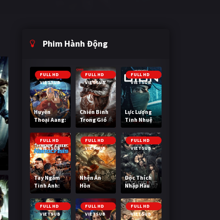
Phim Hành Động
FULL HD
FULL HD
FULL HD
VIETSUB
VIETSUB
VIETSUB
Huyền
Chiến Binh
Lực Lượng
Thoại Aang:
Trong Gió
Tinh Nhuệ
Tiết Khí Sư
Cuối Cùng
FULL HD
FULL HD
FULL HD
VIETSUB
VIETSUB
VIETSUB
i
Tay Ngắm
Nhện Ăn
Độc Thích
Tinh Anh:
Hồn
Nhập Hầu
Nguy Cơ
Nano
FULL HD
FULL HD
FULL HD
VIETSUB
VIETSUB
VIETSUB