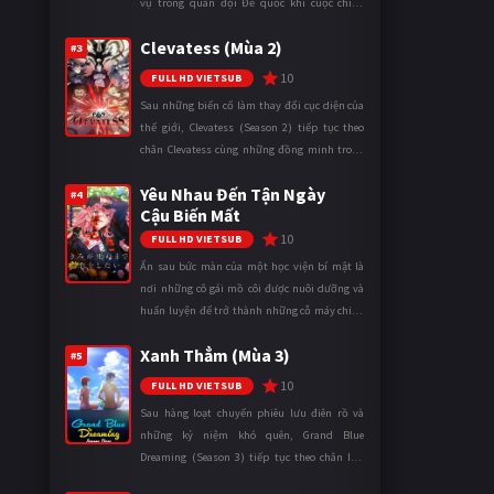
vụ trong quân đội Đế quốc khi cuộc chiến
ngày càng leo thang và mở rộng trên nhiều
Clevatess (Mùa 2)
mặt trận. Dù sở hữu tài năn ...
#3
10
FULL HD VIETSUB
Sau những biến cố làm thay đổi cục diện của
thế giới, Clevatess (Season 2) tiếp tục theo
chân Clevatess cùng những đồng minh trong
cuộc chiến chống lại các thế lực đang đẩy nhân
Yêu Nhau Đến Tận Ngày
loại đến bờ vực diệ ...
#4
Cậu Biến Mất
10
FULL HD VIETSUB
Ẩn sau bức màn của một học viện bí mật là
nơi những cô gái mồ côi được nuôi dưỡng và
huấn luyện để trở thành những cỗ máy chiến
đấu. Trong thế giới khắc nghiệt ấy, cái chết
Xanh Thẳm (Mùa 3)
được xem là điều hiển nh ...
#5
10
FULL HD VIETSUB
Sau hàng loạt chuyến phiêu lưu điên rồ và
những kỷ niệm khó quên, Grand Blue
Dreaming (Season 3) tiếp tục theo chân Iori
Kitahara cùng các thành viên câu lạc bộ lặn