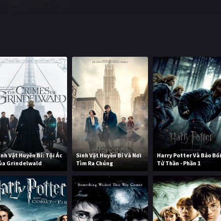
inh Vật Huyền Bí: Tội Ác
Sinh Vật Huyền Bí Và Nơi
Harry Potter Và Bảo Bố
ủa Grindelwald
Tìm Ra Chúng
Tử Thần - Phần 1