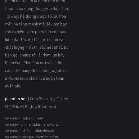
PhimFun tự hào là điểm đến quen
thuộc của cộng đồng yêu điện ảnh.
Tại đây, hệ thống được tối ưu hóa
trên hạ tầng mạnh mẽ để đảm bảo
trải nghiệm xem phim fun của bạn
luôn đạt tốc độ tải cực nhanh và
chất lượng hiển thị sắc nét nhất. Dù
bạn gọi chúng tôi là PhimFun hay
Phim Fun, PhimFun.net vẫn luôn
cam kết mang đến những bộ phim
mới, vietsub chuẩn và hoàn toàn
miễn phí.
phimfun.net
| Xem Phim Hay Online
© 2026. All Rights Reserved
#phimfun #phimfunnet
#phimfunonline #phimfunofficial
#phimfunhd #phimfunvietsub
#phimfunmienphi #xemphimfun