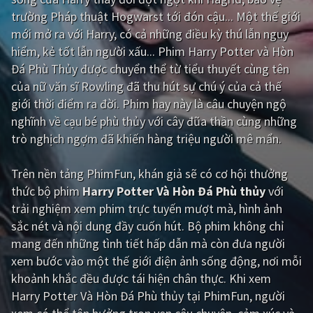
trường Pháp thuật Hogwarst tới đón cậu... Một thế giới
Giật gân
Gia đình
mới mở ra với Harry, có cả những điều kỳ thú lẫn nguy
hiểm, kẻ tốt lẫn người xấu... Phim Harry Potter và Hòn
Bí ẩn
Lịch sử
Đá Phù Thủy được chuyển thể từ tiểu thuyết cùng tên
Viễn Tây
Tiểu sử
của nữ văn sĩ Rowling đã thu hút sự chú ý của cả thế
giới thời điểm ra đời. Phim hay này là câu chuyện ngộ
GameShow
DramaTV
nghĩnh về cạu bé phù thủy với cây đũa thần cùng những
trò nghịch ngợm đã khiến hàng triệu người mê mẩn.
QUỐC GIA
Trên nền tảng
PhimFun
, khán giả sẽ có cơ hội thưởng
Âu - Mỹ
Trung Quốc - Hồng Kông
thức bộ phim
Harry Potter Và Hòn Đá Phù thủy
với
Hàn Quốc
Nhật Bản
trải nghiệm xem phim trực tuyến mượt mà, hình ảnh
sắc nét và nội dung đầy cuốn hút. Bộ phim không chỉ
Ấn Độ
Việt Nam
mang đến những tình tiết hấp dẫn mà còn đưa người
Tổng hợp
xem bước vào một thế giới điện ảnh sống động, nơi mỗi
khoảnh khắc đều được tái hiện chân thực. Khi xem
Harry Potter Và Hòn Đá Phù thủy tại PhimFun, người
CẬP NHẬT