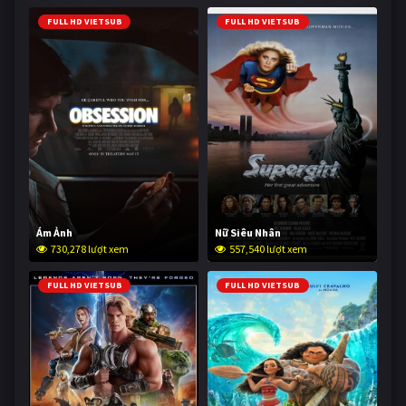
FULL HD VIETSUB
FULL HD VIETSUB
Ám Ảnh
Nữ Siêu Nhân
730,278 lượt xem
557,540 lượt xem
FULL HD VIETSUB
FULL HD VIETSUB