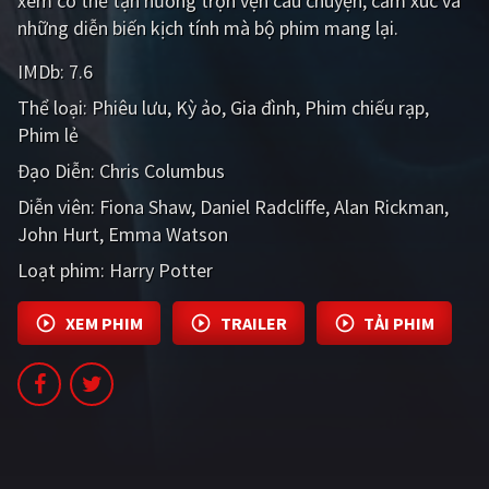
xem có thể tận hưởng trọn vẹn câu chuyện, cảm xúc và
PHIM MỚI
những diễn biến kịch tính mà bộ phim mang lại.
PHIM BỘ
IMDb:
7.6
Thể loại:
Phiêu lưu
Kỳ ảo
Gia đình
Phim chiếu rạp
PHIM LẺ
Phim lẻ
PHIM CHIẾU RẠP
Đạo Diễn:
Chris Columbus
TUYỂN TẬP PHIM
Diễn viên:
Fiona Shaw
Daniel Radcliffe
Alan Rickman
John Hurt
Emma Watson
BLOG
Loạt phim:
Harry Potter
XEM PHIM
TRAILER
TẢI PHIM