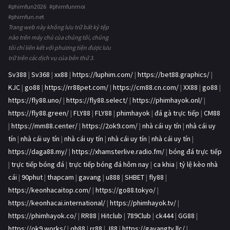
#phimfun2026 #phimfunmoi
#phimfun.net
Trang web này không lưu trữ bất kỳ tệp
nào trên máy chủ của chúng tôi, chúng
tôi chỉ liên kết với phương tiện được lưu
trữ trên các dịch vụ của bên thứ 3.
Sv388
|
Sv368
|
xx88
|
https://luphim.com/
|
https://bet88.graphics/
|
KJC
|
go88
|
https://rr88pet.com/
|
https://cm88.cn.com/
|
XX88
|
go88
|
https://fly88.uno/
|
https://fly88.select/
|
https://phimhayok.onl/
|
https://fly88.green/
|
FLY88
|
FLY88
|
phimhayok
|
đá gà trực tiếp
|
CM88
|
https://mm88.center/
|
https://2ok9.com/
|
nhà cái uy tín
|
nhà cái uy
tín
|
nhà cái uy tín
|
nhà cái uy tín
|
nhà cái uy tín
|
nhà cái uy tín
|
https://daga88.my/
|
https://xhamsterlive.radio.fm/
|
bóng đá trực tiếp
|
trực tiếp bóng đá
|
trực tiếp bóng đá hôm nay
|
ca khia
|
tỷ lệ kèo nhà
cái
|
90phut
|
thapcam
|
gavang
|
u888
|
SHBET
|
fly88
|
https://keonhacaitop.com/
|
https://go88.tokyo/
|
https://keonhacai.international/
|
https://phimhayok.tv/
|
https://phimhayok.co/
|
RR88
|
Hitclub
|
789Club
|
ck444
|
GG88
|
https://ok9.works/
|
qh88
|
rr88
|
J88
|
https://gavangtv.llc/
|