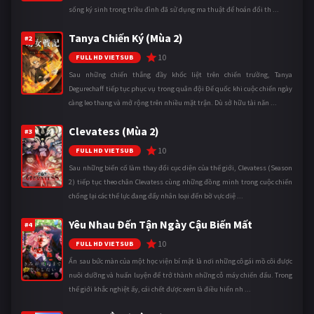
sống ký sinh trong triều đình đã sử dụng ma thuật để hoán đổi th ...
Tanya Chiến Ký (Mùa 2)
#2
10
FULL HD VIETSUB
Sau những chiến thắng đầy khốc liệt trên chiến trường, Tanya
Degurechaff tiếp tục phục vụ trong quân đội Đế quốc khi cuộc chiến ngày
càng leo thang và mở rộng trên nhiều mặt trận. Dù sở hữu tài năn ...
Clevatess (Mùa 2)
#3
10
FULL HD VIETSUB
Sau những biến cố làm thay đổi cục diện của thế giới, Clevatess (Season
2) tiếp tục theo chân Clevatess cùng những đồng minh trong cuộc chiến
chống lại các thế lực đang đẩy nhân loại đến bờ vực diệ ...
Yêu Nhau Đến Tận Ngày Cậu Biến Mất
#4
10
FULL HD VIETSUB
Ẩn sau bức màn của một học viện bí mật là nơi những cô gái mồ côi được
nuôi dưỡng và huấn luyện để trở thành những cỗ máy chiến đấu. Trong
thế giới khắc nghiệt ấy, cái chết được xem là điều hiển nh ...