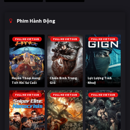
Phim Hành Động
FULL HD VIETSUB
FULL HD VIETSUB
FULL HD VIETSUB
Huyền Thoại Aang:
Chiến Binh Trong
Lực Lượng Tinh
Tiết Khí Sư Cuối
Gió
Nhuệ
Cùng
FULL HD VIETSUB
FULL HD VIETSUB
FULL HD VIETSUB