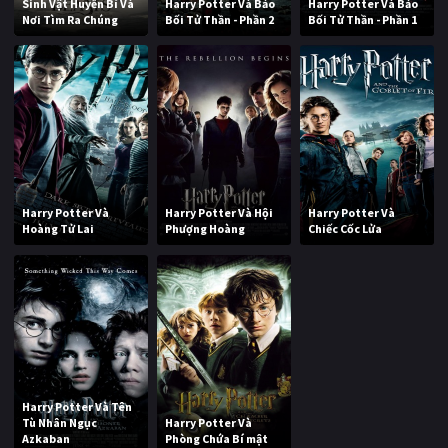
Sinh Vật Huyền Bí Và
Harry Potter Và Bảo
Harry Potter Và Bảo
Nơi Tìm Ra Chúng
Bối Tử Thần - Phần 2
Bối Tử Thần - Phần 1
Harry Potter Và
Harry Potter Và Hội
Harry Potter Và
Hoàng Tử Lai
Phượng Hoàng
Chiếc Cốc Lửa
Harry Potter Và Tên
Tù Nhân Ngục
Harry Potter Và
Azkaban
Phòng Chứa Bí mật