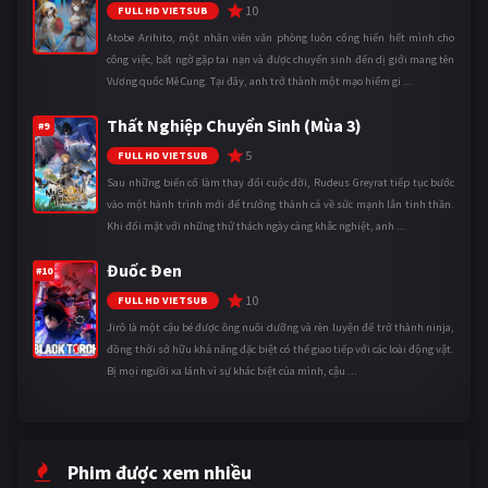
10
FULL HD VIETSUB
Atobe Arihito, một nhân viên văn phòng luôn cống hiến hết mình cho
công việc, bất ngờ gặp tai nạn và được chuyển sinh đến dị giới mang tên
Vương quốc Mê Cung. Tại đây, anh trở thành một mạo hiểm gi ...
Thất Nghiệp Chuyển Sinh (Mùa 3)
#9
5
FULL HD VIETSUB
Sau những biến cố làm thay đổi cuộc đời, Rudeus Greyrat tiếp tục bước
vào một hành trình mới để trưởng thành cả về sức mạnh lẫn tinh thần.
Khi đối mặt với những thử thách ngày càng khắc nghiệt, anh ...
Đuốc Đen
#10
10
FULL HD VIETSUB
Jirô là một cậu bé được ông nuôi dưỡng và rèn luyện để trở thành ninja,
đồng thời sở hữu khả năng đặc biệt có thể giao tiếp với các loài động vật.
Bị mọi người xa lánh vì sự khác biệt của mình, cậu ...
Phim được xem nhiều