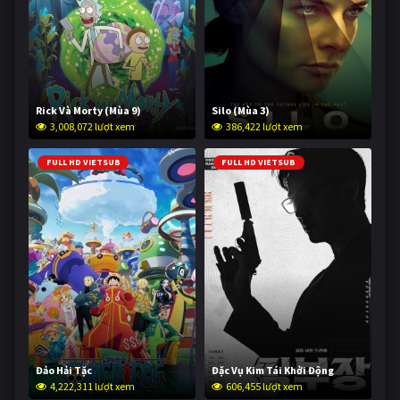
Rick Và Morty (Mùa 9)
Silo (Mùa 3)
3,008,072 lượt xem
386,422 lượt xem
FULL HD VIETSUB
FULL HD VIETSUB
Đảo Hải Tặc
Đặc Vụ Kim Tái Khởi Động
4,222,311 lượt xem
606,455 lượt xem