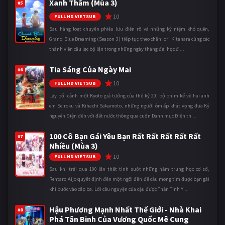
Xanh Thẳm (Mùa 3)
#5
10
FULL HD VIETSUB
Sau hàng loạt chuyến phiêu lưu điên rồ và những kỷ niệm khó quên,
Grand Blue Dreaming (Season 3) tiếp tục theo chân Iori Kitahara cùng các
thành viên câu lạc bộ lặn trong những ngày tháng đại học đ ...
Tia Sáng Của Ngày Mai
#6
10
FULL HD VIETSUB
Lấy bối cảnh một Kyoto giả tưởng của thế kỷ 20, bộ phim kể về hai anh
em Seiroku và Kihachi Sakamoto, những người ôm ấp khát vọng đưa Kỷ
nguyên Điện đến với đất nước thông qua cuốn Danh mục Điện th ...
100 Cô Bạn Gái Yêu Bạn Rất Rất Rất Rất Rất
#7
Nhiều (Mùa 3)
10
FULL HD VIETSUB
Sau khi trải qua 100 lần thất tình suốt những năm trung học cơ sở,
Rentaro Aijo quyết định đến một ngôi đền để cầu mong tìm được bạn gái
khi bước vào cấp ba. Lời cầu nguyện của cậu được Thần Tình Y ...
Hậu Phương Mạnh Nhất Thế Giới - Nhà Khai
#8
Phá Tân Binh Của Vương Quốc Mê Cung