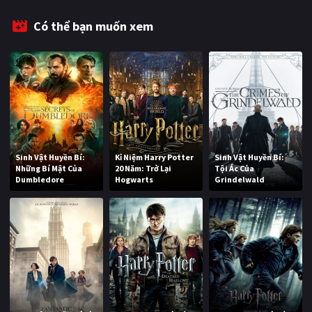
Có thể bạn muốn xem
Sinh Vật Huyền Bí:
Kỉ Niệm Harry Potter
Sinh Vật Huyền Bí:
Những Bí Mật Của
20 Năm: Trở Lại
Tội Ác Của
Dumbledore
Hogwarts
Grindelwald