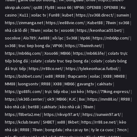
okvip.uk.com/
|
qs88
|
Fly88
|
xoso 66
|
VIP66
|
OPEN88
|
OPEN88
|
Ku
casino
|
Ku11
|
xoilac tv
|
Fun88
|
kubet
|
https://sv368.direct/
|
sunwin
|
https://zinmanga.net
|
https://ee88vie.com/
|
Kubet88
|
78win
|
sv368
|
nhà cái lô đề
|
78win
|
xoilac tv
|
xoso66
|
https://keonhacai55.bet/
|
socolive
|
Alo789
|
Ae888
|
xôi lạc
|
Sv368
|
Vip66
|
https://mb66p.com/
|
sv368
|
truc tiep bong da
|
VIP66
|
https://78winnh.net/
|
https://mb66q.com/
|
Xoso66
|
MB66
|
https://mb66.life/
|
colatv trực
tiếp bóng đá
|
colatv
|
colatv truc tiep bong da
|
colatv
|
colatv bóng
đá trực tiếp
|
https://rr88co.net/
|
https://tylekeonhacai.futbol/
|
https://bshbet.com/
|
xx88
|
RR88
|
thapcamtv
|
xoilac
|
XX88
|
MM88
|
MM88
|
luongsontv
|
RR88
|
XX88
|
MB66
|
gavangtv
|
cakhiatv
|
https://go88fc.com/
|
trực tiếp nba
|
soi kèo
|
https://79king.express/
|
https://ok365.center/
|
ok9
|
MB66
|
KJC
|
8xx
|
https://mm88.io/
|
RR88
|
kèo nhà cái
|
bet88
|
cakhiatv
|
kèo nhà cái
|
78win
|
https://f8beta2.me/
|
https://rikvip97.art/
|
https://sunwin97.art/
|
https://kclub.team/
|
SHBET
|
xx88
|
8kbet
|
https://rr88.se.net/
|
kèo
nhà cái
|
RR88
|
78win
|
bongdalu
|
nha cai uy tin
|
ty le ca cuoc
|
7mcn
|