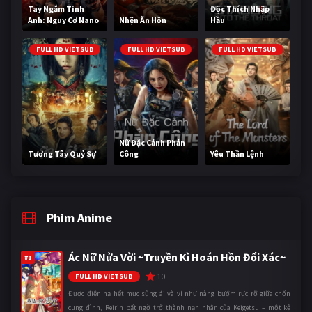
Tay Ngắm Tinh
Độc Thích Nhập
Anh: Nguy Cơ Nano
Nhện Ăn Hồn
Hầu
FULL HD VIETSUB
FULL HD VIETSUB
FULL HD VIETSUB
Nữ Đặc Cảnh Phản
Tương Tây Quỷ Sự
Công
Yêu Thần Lệnh
Phim Anime
Ác Nữ Nửa Vời ~Truyền Kì Hoán Hồn Đổi Xác~
#1
10
FULL HD VIETSUB
Được điện hạ hết mực sủng ái và ví như nàng bướm rực rỡ giữa chốn
cung đình, Reirin bất ngờ trở thành nạn nhân của Keigetsu – một kẻ