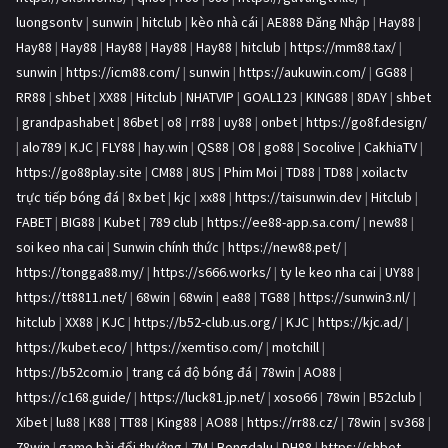
luongsontv
|
sunwin
|
hitclub
|
kèo nhà cái
|
AE888 Đăng Nhập
|
Hay88
|
Hay88
|
Hay88
|
Hay88
|
Hay88
|
Hay88
|
hitclub
|
https://mm88.tax/
|
sunwin
|
https://icm88.com/
|
sunwin
|
https://aukuwin.com/
|
GG88
|
RR88
|
shbet
|
XX88
|
Hitclub
|
NHATVIP
|
GOAL123
|
KING88
|
8DAY
|
shbet
|
grandpashabet
|
86bet
|
o8
|
rr88
|
uy88
|
onbet
|
https://go8f.design/
|
alo789
|
KJC
|
FLY88
|
hay.win
|
QS88
|
O8
|
go88
|
Socolive
|
CakhiaTV
|
https://go88play.site
|
CM88
|
8US
|
Phim Moi
|
TD88
|
TD88
|
xoilactv
trực tiếp bóng đá
|
8x bet
|
kjc
|
xx88
|
https://taisunwin.dev
|
Hitclub
|
FABET
|
BIG88
|
Kubet
|
789 club
|
https://ee88-app.sa.com/
|
new88
|
soi keo nha cai
|
Sunwin chính thức
|
https://new88.pet/
|
https://tongga88.my/
|
https://s666.works/
|
ty le keo nha cai
|
UY88
|
https://tt8811.net/
|
68win
|
68win
|
ea88
|
TG88
|
https://sunwin3.nl/
|
hitclub
|
XX88
|
KJC
|
https://b52-club.us.org/
|
KJC
|
https://kjc.ad/
|
https://kubet.eco/
|
https://xemtiso.com/
|
motchill
|
https://b52com.io
|
trang cá độ bóng đá
|
78win
|
AO88
|
https://c168.guide/
|
https://luck81.jp.net/
|
xoso66
|
78win
|
B52club
|
Xibet
|
lu88
|
K88
|
TT88
|
King88
|
AO88
|
https://rr88.cz/
|
78win
|
sv368
|
78win
|
game bài đổi thưởng
|
7M
|
Bongdalu
|
DH88
|
https://shbet-