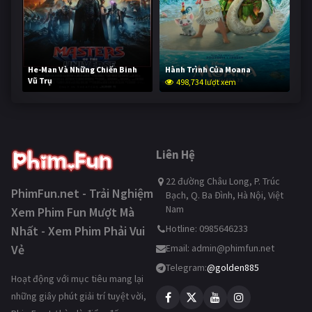
He-Man Và Những Chiến Binh
Hành Trình Của Moana
Vũ Trụ
498,734 lượt xem
248,216 lượt xem
Liên Hệ
22 đường Châu Long, P. Trúc
PhimFun.net - Trải Nghiệm
Bạch, Q. Ba Đình, Hà Nội, Việt
Nam
Xem Phim Fun Mượt Mà
Hotline: 0985646233
Nhất - Xem Phim Phải Vui
Vẻ
Email:
admin@phimfun.net
Telegram:
@golden885
Hoạt động với mục tiêu mang lại
những giây phút giải trí tuyệt vời,