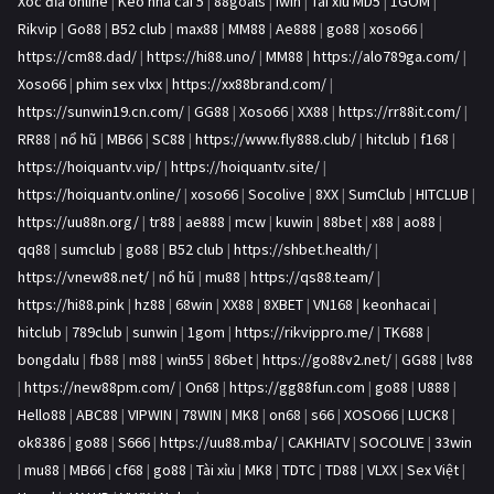
Xóc đĩa online
|
Kèo nhà cái 5
|
88goals
|
iwin
|
Tài xỉu MD5
|
1GOM
|
Rikvip
|
Go88
|
B52 club
|
max88
|
MM88
|
Ae888
|
go88
|
xoso66
|
https://cm88.dad/
|
https://hi88.uno/
|
MM88
|
https://alo789ga.com/
|
Xoso66
|
phim sex vlxx
|
https://xx88brand.com/
|
https://sunwin19.cn.com/
|
GG88
|
Xoso66
|
XX88
|
https://rr88it.com/
|
RR88
|
nổ hũ
|
MB66
|
SC88
|
https://www.fly888.club/
|
hitclub
|
f168
|
https://hoiquantv.vip/
|
https://hoiquantv.site/
|
https://hoiquantv.online/
|
xoso66
|
Socolive
|
8XX
|
SumClub
|
HITCLUB
|
https://uu88n.org/
|
tr88
|
ae888
|
mcw
|
kuwin
|
88bet
|
x88
|
ao88
|
qq88
|
sumclub
|
go88
|
B52 club
|
https://shbet.health/
|
https://vnew88.net/
|
nổ hũ
|
mu88
|
https://qs88.team/
|
https://hi88.pink
|
hz88
|
68win
|
XX88
|
8XBET
|
VN168
|
keonhacai
|
hitclub
|
789club
|
sunwin
|
1gom
|
https://rikvippro.me/
|
TK688
|
bongdalu
|
fb88
|
m88
|
win55
|
86bet
|
https://go88v2.net/
|
GG88
|
lv88
|
https://new88pm.com/
|
On68
|
https://gg88fun.com
|
go88
|
U888
|
Hello88
|
ABC88
|
VIPWIN
|
78WIN
|
MK8
|
on68
|
s66
|
XOSO66
|
LUCK8
|
ok8386
|
go88
|
S666
|
https://uu88.mba/
|
CAKHIATV
|
SOCOLIVE
|
33win
|
mu88
|
MB66
|
cf68
|
go88
|
Tài xỉu
|
MK8
|
TDTC
|
TD88
|
VLXX
|
Sex Việt
|