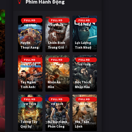
Phim Hành Động
FULL HD
FULL HD
FULL HD
VIETSUB
VIETSUB
VIETSUB
Huyền
Chiến Binh
Lực Lượng
Thoại Aang:
Trong Gió
Tinh Nhuệ
Tiết Khí Sư
Cuối Cùng
FULL HD
FULL HD
FULL HD
VIETSUB
VIETSUB
VIETSUB
Tay Ngắm
Nhện Ăn
Độc Thích
Tinh Anh:
Hồn
Nhập Hầu
Nguy Cơ
Nano
FULL HD
FULL HD
FULL HD
VIETSUB
VIETSUB
VIETSUB
Tương Tây
Nữ Đặc Cảnh
Yêu Thần
Quỷ Sự
Phản Công
Lệnh