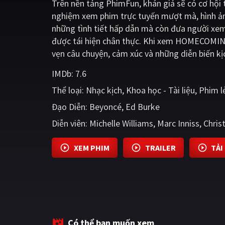
Trên nền tảng
PhimFun
, khán giả sẽ có cơ hộ
nghiệm xem phim trực tuyến mượt mà, hình ản
những tình tiết hấp dẫn mà còn đưa người xe
được tái hiện chân thực. Khi xem HOMECOMIN
vẹn câu chuyện, cảm xúc và những diễn biến kị
IMDb:
7.6
Thể loại:
Nhạc kịch
Khoa học - Tài liệu
Phim l
Đạo Diễn:
Beyoncé
Ed Burke
Diễn viên:
Michelle Williams
Marc Inniss
Chris
XEM PHIM
TRAILER
TẢI
Có thể bạn muốn xem