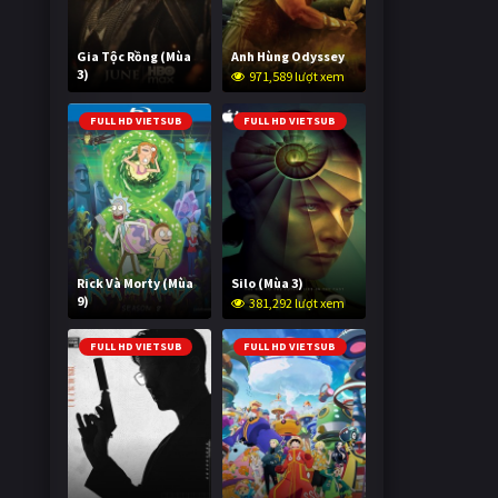
Gia Tộc Rồng (Mùa
Anh Hùng Odyssey
3)
971,589 lượt xem
2,037,868 lượt xem
FULL HD VIETSUB
FULL HD VIETSUB
Rick Và Morty (Mùa
Silo (Mùa 3)
9)
381,292 lượt xem
3,005,633 lượt xem
FULL HD VIETSUB
FULL HD VIETSUB