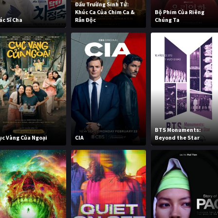
Đấu Trường Sinh Tử:
Khúc Ca Của Chim Ca &
Bộ Phim Của Riêng
ác Sĩ Cha
Rắn Độc
Chúng Ta
BTS Monuments:
ục Vàng Của Ngoại
CIA
Beyond the Star