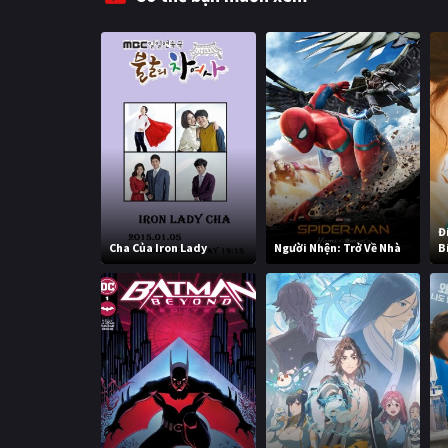
Đ
Cha Của Iron Lady
Người Nhện: Trở Về Nhà
B