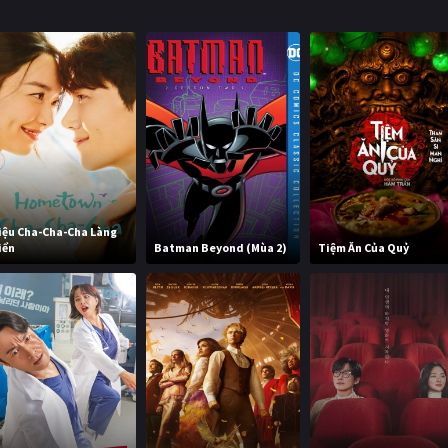
iệu Cha-Cha-Cha Làng
iển
Batman Beyond (Mùa 2)
Tiệm Ăn Của Quỷ