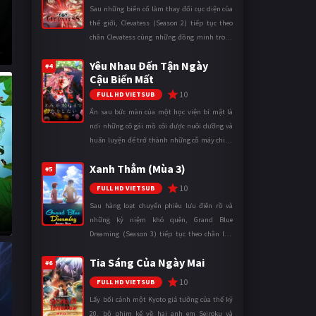
Sau những biến cố làm thay đổi cục diện của
thế giới, Clevatess (Season 2) tiếp tục theo
chân Clevatess cùng những đồng minh trong
cuộc chiến chống lại các thế lực đang đẩy nhân
Yêu Nhau Đến Tận Ngày
loại đến bờ vực diệ ...
#4
Cậu Biến Mất
10
FULL HD VIETSUB
Ẩn sau bức màn của một học viện bí mật là
nơi những cô gái mồ côi được nuôi dưỡng và
huấn luyện để trở thành những cỗ máy chiến
đấu. Trong thế giới khắc nghiệt ấy, cái chết
Xanh Thẳm (Mùa 3)
được xem là điều hiển nh ...
#5
10
FULL HD VIETSUB
Sau hàng loạt chuyến phiêu lưu điên rồ và
những kỷ niệm khó quên, Grand Blue
Dreaming (Season 3) tiếp tục theo chân Iori
Kitahara cùng các thành viên câu lạc bộ lặn
Tia Sáng Của Ngày Mai
trong những ngày tháng đại học đ ...
#6
10
FULL HD VIETSUB
Lấy bối cảnh một Kyoto giả tưởng của thế kỷ
20, bộ phim kể về hai anh em Seiroku và