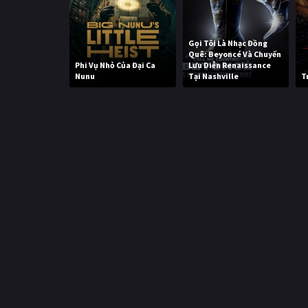
Gọi Tôi Là Nhạc Đồng
Quê: Beyoncé Và Chuyến
Phi Vụ Nhỏ Của Đại Ca
Lưu Diễn Renaissance
Nunu
Tại Nashville
T