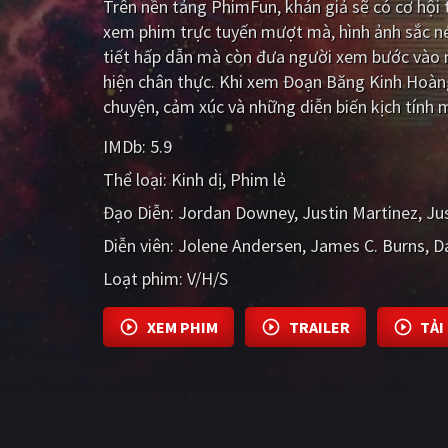
Trên nền tảng
PhimFun
, khán giả sẽ có cơ hộ
xem phim trực tuyến mượt mà, hình ảnh sắc n
tiết hấp dẫn mà còn đưa người xem bước vào m
hiện chân thực. Khi xem Đoạn Băng Kinh Hoàn
chuyện, cảm xúc và những diễn biến kịch tính 
IMDb:
5.9
Thể loại:
Kinh dị
Phim lẻ
Đạo Diễn:
Jordan Downey
Justin Martinez
Ju
Diễn viên:
Jolene Andersen
James C. Burns
D
Loạt phim:
V/H/S
XEM PHIM
TRAILER
TẢI