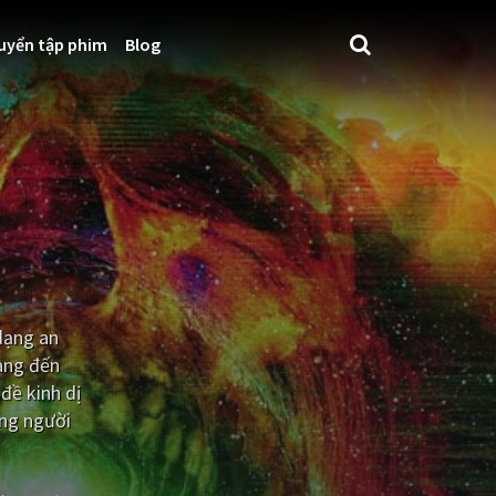
uyển tập phim
Blog
 dạng an
ang đến
đề kinh dị
ững người