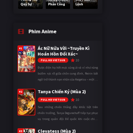
Quỷ Sự
Phản Công
Lệnh
Phim Anime
Ác Nữ Nửa Vời ~Truyền Kì
#1
Hoán Hồn Đổi Xác~
10
FULL HD VIETSUB
Được điện hạ hết mực sủng ái và ví như nàng
bướm rực rỡ giữa chốn cung đình, Reirin bất
ngờ trở thành nạn nhân của Keigetsu – một kẻ
sống ký sinh trong triều đình đã sử dụng ma
Tanya Chiến Ký (Mùa 2)
thuật để hoán đổi th ...
#2
10
FULL HD VIETSUB
Sau những chiến thắng đầy khốc liệt trên
chiến trường, Tanya Degurechaff tiếp tục phục
vụ trong quân đội Đế quốc khi cuộc chiến
ngày càng leo thang và mở rộng trên nhiều
Clevatess (Mùa 2)
mặt trận. Dù sở hữu tài năn ...
#3