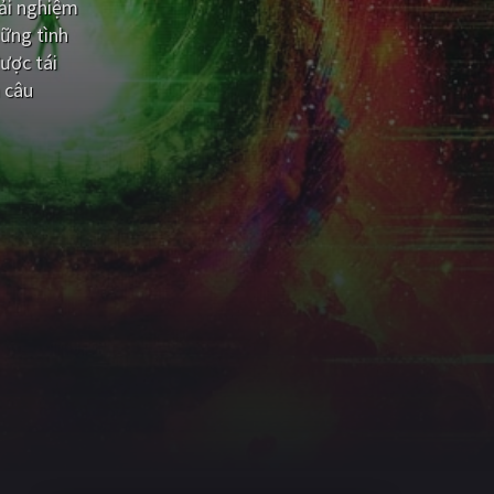
rải nghiệm
ững tình
ược tái
 câu