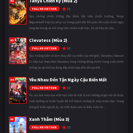
Tanya Chiến Ký (Mùa 2)
#2
10
FULL HD VIETSUB
Sau những chiến thắng đầy khốc liệt trên chiến trường, Tanya
Degurechaff tiếp tục phục vụ trong quân đội Đế quốc khi cuộc chiến ngày
càng leo thang và mở rộng trên nhiều mặt trận. Dù sở hữu tài năn ...
Clevatess (Mùa 2)
#3
10
FULL HD VIETSUB
Sau những biến cố làm thay đổi cục diện của thế giới, Clevatess (Season
2) tiếp tục theo chân Clevatess cùng những đồng minh trong cuộc chiến
chống lại các thế lực đang đẩy nhân loại đến bờ vực diệ ...
Yêu Nhau Đến Tận Ngày Cậu Biến Mất
#4
10
FULL HD VIETSUB
Ẩn sau bức màn của một học viện bí mật là nơi những cô gái mồ côi được
nuôi dưỡng và huấn luyện để trở thành những cỗ máy chiến đấu. Trong
thế giới khắc nghiệt ấy, cái chết được xem là điều hiển nh ...
Xanh Thẳm (Mùa 3)
#5
10
FULL HD VIETSUB