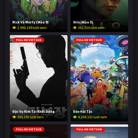
Rick Và Morty (Mùa 9)
Silo (Mùa 3)
2,996,149 lượt xem
361,026 lượt xem
FULL HD VIETSUB
FULL HD VIETSUB
Đặc Vụ Kim Tái Khởi Động
Đảo Hải Tặc
595,192 lượt xem
4,204,132 lượt xem
FULL HD VIETSUB
FULL HD VIETSUB