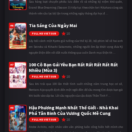
Sau hàng loạt chuyến phiêu lưu điên rồ và những kỷ niệm khó quên,
Grand Blue Dreaming (Season 3) tiếp tục theo chân Iori Kitahara cùng các
thành viên câu lạc bộ lặn trong những ngày tháng đại học đ ...
Tia Sáng Của Ngày Mai
#6
10
FULL HD VIETSUB
Lấy bối cảnh một Kyoto giả tưởng của thế kỷ 20, bộ phim kể về hai anh
em Seiroku và Kihachi Sakamoto, những người ôm ấp khát vọng đưa Kỷ
nguyên Điện đến với đất nước thông qua cuốn Danh mục Điện th ...
100 Cô Bạn Gái Yêu Bạn Rất Rất Rất Rất Rất
#7
Nhiều (Mùa 3)
10
FULL HD VIETSUB
Sau khi trải qua 100 lần thất tình suốt những năm trung học cơ sở,
Rentaro Aijo quyết định đến một ngôi đền để cầu mong tìm được bạn gái
khi bước vào cấp ba. Lời cầu nguyện của cậu được Thần Tình Y ...
Hậu Phương Mạnh Nhất Thế Giới - Nhà Khai
#8
Phá Tân Binh Của Vương Quốc Mê Cung
10
FULL HD VIETSUB
Atobe Arihito, một nhân viên văn phòng luôn cống hiến hết mình cho