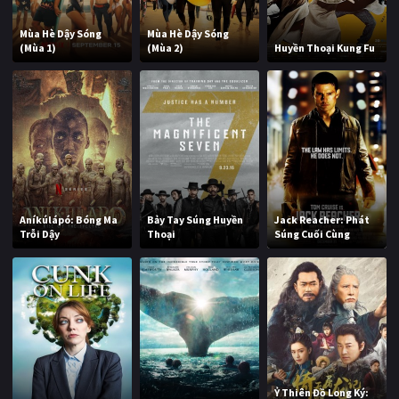
Mùa Hè Dậy Sóng
Mùa Hè Dậy Sóng
(Mùa 1)
(Mùa 2)
Huyền Thoại Kung Fu
Aníkúlápó: Bóng Ma
Bảy Tay Súng Huyền
Jack Reacher: Phát
Trỗi Dậy
Thoại
Súng Cuối Cùng
Ỷ Thiên Đồ Long Ký: