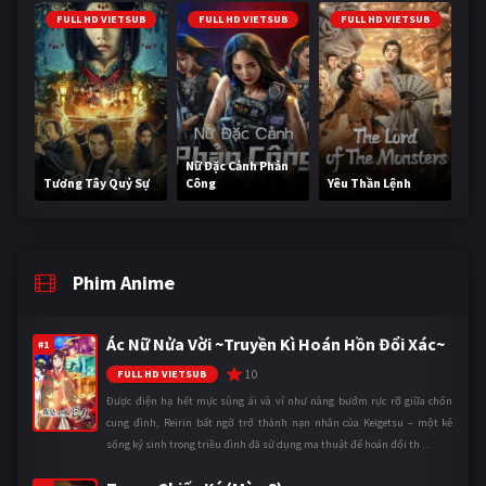
FULL HD VIETSUB
FULL HD VIETSUB
FULL HD VIETSUB
Nữ Đặc Cảnh Phản
Tương Tây Quỷ Sự
Công
Yêu Thần Lệnh
Phim Anime
Ác Nữ Nửa Vời ~Truyền Kì Hoán Hồn Đổi Xác~
#1
10
FULL HD VIETSUB
Được điện hạ hết mực sủng ái và ví như nàng bướm rực rỡ giữa chốn
cung đình, Reirin bất ngờ trở thành nạn nhân của Keigetsu – một kẻ
sống ký sinh trong triều đình đã sử dụng ma thuật để hoán đổi th ...