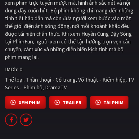
xem phim trực tuyến mượt mà, hình ảnh sắc nét và nội
dung đầy cuốn hút. Bộ phim không chỉ mang đến những
Giật gân
Gia đình
tình tiết hấp dẫn mà còn đưa người xem bước vào một
Bí ẩn
Lịch sử
thế giới điện ảnh sống động, nơi mỗi khoảnh khắc đều
được tái hiện chân thực. Khi xem Huyên Cung Dậy Sóng
Viễn Tây
Tiểu sử
tại PhimFun, người xem có thể tận hưởng trọn vẹn câu
GameShow
DramaTV
chuyện, cảm xúc và những diễn biến kịch tính mà bộ
phim mang lại.
QUỐC GIA
IMDb:
0
Âu - Mỹ
Trung Quốc - Hồng Kông
Thể loại:
Thần thoại - Cổ trang
Võ thuật - Kiếm hiệp
TV
Series - Phim bộ
DramaTV
Hàn Quốc
Nhật Bản
XEM PHIM
TRAILER
TẢI PHIM
Ấn Độ
Việt Nam
Tổng hợp
CẬP NHẬT