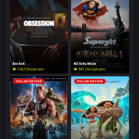
Ám Ảnh
Nữ Siêu Nhân
718,719 lượt xem
547,152 lượt xem
FULL HD VIETSUB
FULL HD VIETSUB