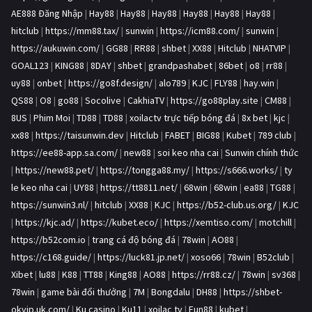
AE888 Đăng Nhập
|
Hay88
|
Hay88
|
Hay88
|
Hay88
|
Hay88
|
Hay88
|
hitclub
|
https://mm88.tax/
|
sunwin
|
https://icm88.com/
|
sunwin
|
https://aukuwin.com/
|
GG88
|
RR88
|
shbet
|
XX88
|
Hitclub
|
NHATVIP
|
GOAL123
|
KING88
|
8DAY
|
shbet
|
grandpashabet
|
86bet
|
o8
|
rr88
|
uy88
|
onbet
|
https://go8f.design/
|
alo789
|
KJC
|
FLY88
|
hay.win
|
QS88
|
O8
|
go88
|
Socolive
|
CakhiaTV
|
https://go88play.site
|
CM88
|
8US
|
Phim Moi
|
TD88
|
TD88
|
xoilactv trực tiếp bóng đá
|
8x bet
|
kjc
|
xx88
|
https://taisunwin.dev
|
Hitclub
|
FABET
|
BIG88
|
Kubet
|
789 club
|
https://ee88-app.sa.com/
|
new88
|
soi keo nha cai
|
Sunwin chính thức
|
https://new88.pet/
|
https://tongga88.my/
|
https://s666.works/
|
ty
le keo nha cai
|
UY88
|
https://tt8811.net/
|
68win
|
68win
|
ea88
|
TG88
|
https://sunwin3.nl/
|
hitclub
|
XX88
|
KJC
|
https://b52-club.us.org/
|
KJC
|
https://kjc.ad/
|
https://kubet.eco/
|
https://xemtiso.com/
|
motchill
|
https://b52com.io
|
trang cá độ bóng đá
|
78win
|
AO88
|
https://c168.guide/
|
https://luck81.jp.net/
|
xoso66
|
78win
|
B52club
|
Xibet
|
lu88
|
K88
|
TT88
|
King88
|
AO88
|
https://rr88.cz/
|
78win
|
sv368
|
78win
|
game bài đổi thưởng
|
7M
|
Bongdalu
|
DH88
|
https://shbet-
okvip.uk.com/
|
Ku casino
|
Ku11
|
xoilac tv
|
Fun88
|
kubet
|