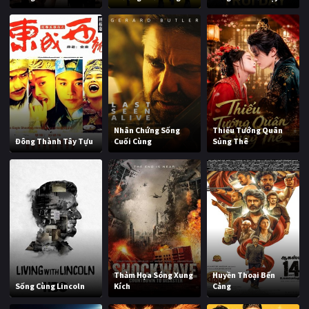
Nhân Chứng Sống
Thiếu Tướng Quân
Đông Thành Tây Tựu
Cuối Cùng
Sủng Thê
Thảm Họa Sóng Xung
Huyền Thoại Bến
Sống Cùng Lincoln
Kích
Cảng