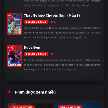
công việc, bất ngờ gặp tai nạn và được chuyển sinh đến dị giới mang tên
Vương quốc Mê Cung. Tại đây, anh trở thành một mạo hiểm gi ...
Thất Nghiệp Chuyển Sinh (Mùa 3)
#9
5
FULL HD VIETSUB
Sau những biến cố làm thay đổi cuộc đời, Rudeus Greyrat tiếp tục bước
vào một hành trình mới để trưởng thành cả về sức mạnh lẫn tinh thần.
Khi đối mặt với những thử thách ngày càng khắc nghiệt, anh ...
Đuốc Đen
#10
10
FULL HD VIETSUB
Jirô là một cậu bé được ông nuôi dưỡng và rèn luyện để trở thành ninja,
đồng thời sở hữu khả năng đặc biệt có thể giao tiếp với các loài động vật.
Bị mọi người xa lánh vì sự khác biệt của mình, cậu ...
Phim được xem nhiều
FULL HD VIETSUB
FULL HD VIETSUB