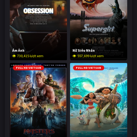
Ám Ảnh
Nữ Siêu Nhân
730,415 lượt xem
557,699 lượt xem
FULL HD VIETSUB
FULL HD VIETSUB