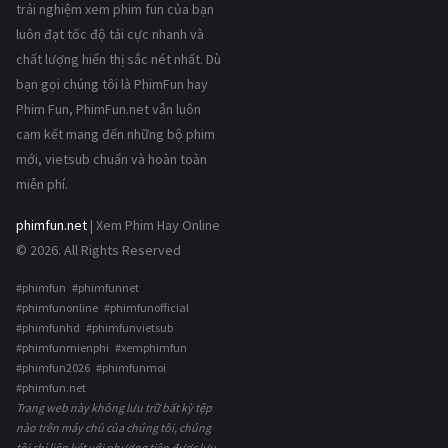
trải nghiệm xem phim fun của bạn
luôn đạt tốc độ tải cực nhanh và
chất lượng hiển thị sắc nét nhất. Dù
bạn gọi chúng tôi là PhimFun hay
Phim Fun, PhimFun.net vẫn luôn
cam kết mang đến những bộ phim
mới, vietsub chuẩn và hoàn toàn
miễn phí.
phimfun.net
| Xem Phim Hay Online
© 2026. All Rights Reserved
#phimfun #phimfunnet
#phimfunonline #phimfunofficial
#phimfunhd #phimfunvietsub
#phimfunmienphi #xemphimfun
#phimfun2026 #phimfunmoi
#phimfun.net
Trang web này không lưu trữ bất kỳ tệp
nào trên máy chủ của chúng tôi, chúng
tôi chỉ liên kết với phương tiện được lưu