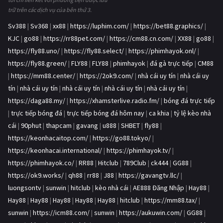
trữ trên các dịch vụ của bên thứ 3.
Sv388
|
Sv368
|
xx88
|
https://luphim.com/
|
https://bet88.graphics/
|
KJC
|
go88
|
https://rr88pet.com/
|
https://cm88.cn.com/
|
XX88
|
go88
|
https://fly88.uno/
|
https://fly88.select/
|
https://phimhayok.onl/
|
https://fly88.green/
|
FLY88
|
FLY88
|
phimhayok
|
đá gà trực tiếp
|
CM88
|
https://mm88.center/
|
https://2ok9.com/
|
nhà cái uy tín
|
nhà cái uy
tín
|
nhà cái uy tín
|
nhà cái uy tín
|
nhà cái uy tín
|
nhà cái uy tín
|
https://daga88.my/
|
https://xhamsterlive.radio.fm/
|
bóng đá trực tiếp
|
trực tiếp bóng đá
|
trực tiếp bóng đá hôm nay
|
ca khia
|
tỷ lệ kèo nhà
cái
|
90phut
|
thapcam
|
gavang
|
u888
|
SHBET
|
fly88
|
https://keonhacaitop.com/
|
https://go88.tokyo/
|
https://keonhacai.international/
|
https://phimhayok.tv/
|
https://phimhayok.co/
|
RR88
|
Hitclub
|
789Club
|
ck444
|
GG88
|
https://ok9.works/
|
qh88
|
rr88
|
J88
|
https://gavangtv.llc/
|
luongsontv
|
sunwin
|
hitclub
|
kèo nhà cái
|
AE888 Đăng Nhập
|
Hay88
|
Hay88
|
Hay88
|
Hay88
|
Hay88
|
Hay88
|
hitclub
|
https://mm88.tax/
|
sunwin
|
https://icm88.com/
|
sunwin
|
https://aukuwin.com/
|
GG88
|