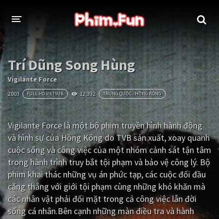
THỂ LOẠI
Trí Dũng Song Hùng
Thần thoại - Cổ trang
Hành động
Vigilante Force
2003
12,332
FULL HD VIETSUB
TRUNG QUỐC - HỒNG KÔNG
Tâm lý
Chiến tranh
Võ thuật - Kiếm hiệp
Nhạc kịch
Vigilante Force là một bộ phim truyền hình hành động
và hình sự của Hồng Kông do TVB sản xuất, xoay quanh
Kinh dị
Tội phạm - Hình sự
cuộc sống và công việc của một nhóm cảnh sát tận tâm
Phiêu lưu
Hài hước
trong hành trình truy bắt tội phạm và bảo vệ công lý. Bộ
phim khai thác những vụ án phức tạp, các cuộc đối đầu
Viễn tưởng
Khoa học - Tài liệu
căng thẳng với giới tội phạm cùng những khó khăn mà
Hoạt hình
Thể thao
các nhân vật phải đối mặt trong cả công việc lẫn đời
sống cá nhân.Bên cạnh những màn điều tra và hành
Tình cảm - Lãng mạn
Kỳ ảo