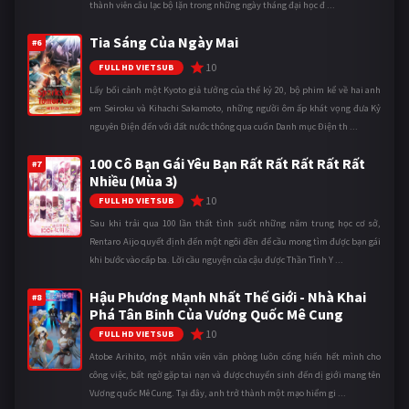
thành viên câu lạc bộ lặn trong những ngày tháng đại học đ ...
Tia Sáng Của Ngày Mai
#6
10
FULL HD VIETSUB
Lấy bối cảnh một Kyoto giả tưởng của thế kỷ 20, bộ phim kể về hai anh
em Seiroku và Kihachi Sakamoto, những người ôm ấp khát vọng đưa Kỷ
nguyên Điện đến với đất nước thông qua cuốn Danh mục Điện th ...
100 Cô Bạn Gái Yêu Bạn Rất Rất Rất Rất Rất
#7
Nhiều (Mùa 3)
10
FULL HD VIETSUB
Sau khi trải qua 100 lần thất tình suốt những năm trung học cơ sở,
Rentaro Aijo quyết định đến một ngôi đền để cầu mong tìm được bạn gái
khi bước vào cấp ba. Lời cầu nguyện của cậu được Thần Tình Y ...
Hậu Phương Mạnh Nhất Thế Giới - Nhà Khai
#8
Phá Tân Binh Của Vương Quốc Mê Cung
10
FULL HD VIETSUB
Atobe Arihito, một nhân viên văn phòng luôn cống hiến hết mình cho
công việc, bất ngờ gặp tai nạn và được chuyển sinh đến dị giới mang tên
Vương quốc Mê Cung. Tại đây, anh trở thành một mạo hiểm gi ...