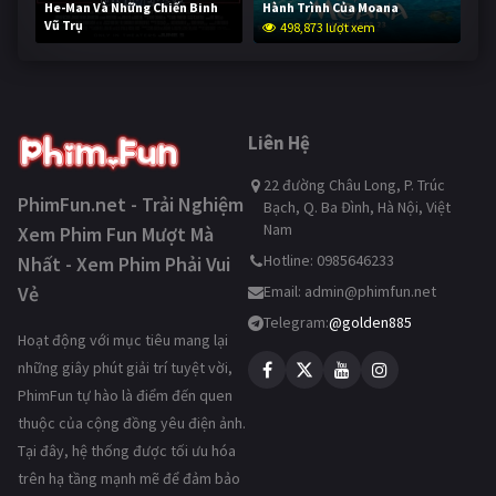
He-Man Và Những Chiến Binh
Hành Trình Của Moana
Vũ Trụ
498,873 lượt xem
248,312 lượt xem
Liên Hệ
22 đường Châu Long, P. Trúc
PhimFun.net - Trải Nghiệm
Bạch, Q. Ba Đình, Hà Nội, Việt
Nam
Xem Phim Fun Mượt Mà
Hotline: 0985646233
Nhất - Xem Phim Phải Vui
Vẻ
Email:
admin@phimfun.net
Telegram:
@golden885
Hoạt động với mục tiêu mang lại
những giây phút giải trí tuyệt vời,
PhimFun tự hào là điểm đến quen
thuộc của cộng đồng yêu điện ảnh.
Tại đây, hệ thống được tối ưu hóa
trên hạ tầng mạnh mẽ để đảm bảo