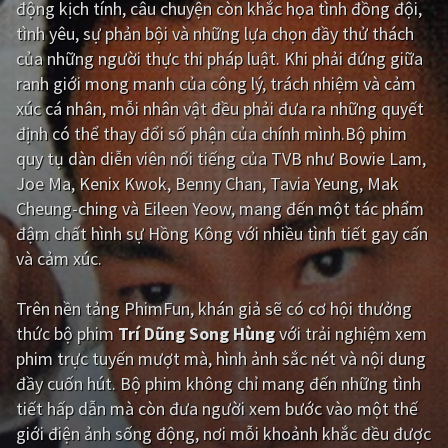
động kịch tính, câu chuyện còn khắc họa tình đồng đội,
tình yêu, sự phản bội và những lựa chọn đầy thử thách
Giật gân
Gia đình
của những người thực thi pháp luật. Khi phải đứng giữa
Bí ẩn
Lịch sử
ranh giới mong manh của công lý, trách nhiệm và cảm
xúc cá nhân, mỗi nhân vật đều phải đưa ra những quyết
Viễn Tây
Tiểu sử
định có thể thay đổi số phận của chính mình.Bộ phim
GameShow
DramaTV
quy tụ dàn diễn viên nổi tiếng của TVB như Bowie Lam,
Joe Ma, Kenix Kwok, Benny Chan, Tavia Yeung, Mak
QUỐC GIA
Cheung-ching và Eileen Yeow, mang đến một tác phẩm
đậm chất hình sự Hồng Kông với nhiều tình tiết gay cấn
Âu - Mỹ
Trung Quốc - Hồng Kông
và cảm xúc.
Hàn Quốc
Nhật Bản
Trên nền tảng
PhimFun
, khán giả sẽ có cơ hội thưởng
Ấn Độ
Việt Nam
thức bộ phim
Trí Dũng Song Hùng
với trải nghiệm xem
phim trực tuyến mượt mà, hình ảnh sắc nét và nội dung
Tổng hợp
đầy cuốn hút. Bộ phim không chỉ mang đến những tình
tiết hấp dẫn mà còn đưa người xem bước vào một thế
CẬP NHẬT
giới điện ảnh sống động, nơi mỗi khoảnh khắc đều được