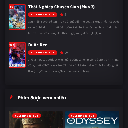
Thất Nghiệp Chuyển Sinh (Mùa 3)
#9
5
FULL HD VIETSUB
Sau những biến cố làm thay đổi cuộc đời, Rudeus Greyrat tiếp tục bước
vào một hành trình mới để trưởng thành cả về sức mạnh lẫn tinh thần.
Khi đối mặt với những thử thách ngày càng khắc nghiệt, anh ...
Đuốc Đen
#10
10
FULL HD VIETSUB
Jirô là một cậu bé được ông nuôi dưỡng và rèn luyện để trở thành ninja,
đồng thời sở hữu khả năng đặc biệt có thể giao tiếp với các loài động vật.
Bị mọi người xa lánh vì sự khác biệt của mình, cậu ...
Phim được xem nhiều
FULL HD VIETSUB
FULL HD VIETSUB