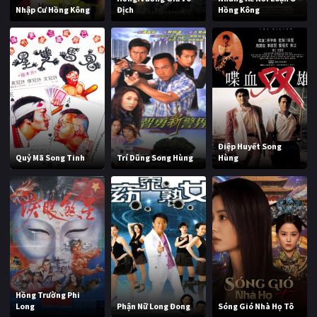
Nhập Cư Hồng Kông
Địch
Hồng Kông
Điệp Huyết Song
Quỷ Mã Song Tinh
Trí Dũng Song Hùng
Hùng
Hồng Trường Phi
Long
Phận Nữ Long Đong
Sóng Gió Nhà Họ Tô