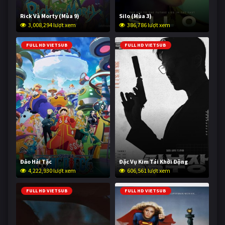
Rick Và Morty (Mùa 9)
Silo (Mùa 3)
3,008,294 lượt xem
386,786 lượt xem
FULL HD VIETSUB
FULL HD VIETSUB
Đảo Hải Tặc
Đặc Vụ Kim Tái Khởi Động
4,222,930 lượt xem
606,561 lượt xem
FULL HD VIETSUB
FULL HD VIETSUB