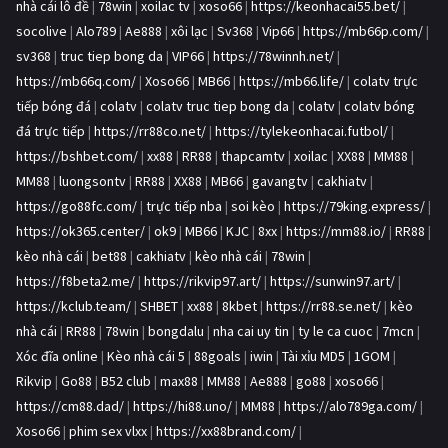
nhà cái lô đề
|
78win
|
xoilac tv
|
xoso66
|
https://keonhacai55.bet/
|
socolive
|
Alo789
|
Ae888
|
xôi lạc
|
Sv368
|
Vip66
|
https://mb66p.com/
|
sv368
|
truc tiep bong da
|
VIP66
|
https://78winnh.net/
|
https://mb66q.com/
|
Xoso66
|
MB66
|
https://mb66.life/
|
colatv trực
tiếp bóng đá
|
colatv
|
colatv truc tiep bong da
|
colatv
|
colatv bóng
đá trực tiếp
|
https://rr88co.net/
|
https://tylekeonhacai.futbol/
|
https://bshbet.com/
|
xx88
|
RR88
|
thapcamtv
|
xoilac
|
XX88
|
MM88
|
MM88
|
luongsontv
|
RR88
|
XX88
|
MB66
|
gavangtv
|
cakhiatv
|
https://go88fc.com/
|
trực tiếp nba
|
soi kèo
|
https://79king.express/
|
https://ok365.center/
|
ok9
|
MB66
|
KJC
|
8xx
|
https://mm88.io/
|
RR88
|
kèo nhà cái
|
bet88
|
cakhiatv
|
kèo nhà cái
|
78win
|
https://f8beta2.me/
|
https://rikvip97.art/
|
https://sunwin97.art/
|
https://kclub.team/
|
SHBET
|
xx88
|
8kbet
|
https://rr88.se.net/
|
kèo
nhà cái
|
RR88
|
78win
|
bongdalu
|
nha cai uy tin
|
ty le ca cuoc
|
7mcn
|
Xóc đĩa online
|
Kèo nhà cái 5
|
88goals
|
iwin
|
Tài xỉu MD5
|
1GOM
|
Rikvip
|
Go88
|
B52 club
|
max88
|
MM88
|
Ae888
|
go88
|
xoso66
|
https://cm88.dad/
|
https://hi88.uno/
|
MM88
|
https://alo789ga.com/
|
Xoso66
|
phim sex vlxx
|
https://xx88brand.com/
|