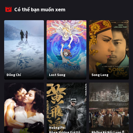
Có thể bạn muốn xem
Đông Chí
Lost Song
Song Lang
Hoàng Phi
Hồng:Vương Giả Vô
Những Kẻ Nổi Loạn Ở