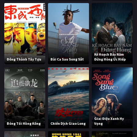
Kế Hoạch Bảy Năm
Đông Thành Tây Tựu
Bài Ca Sau Song Sắt
Đừng Hòng Ức Hiếp
Giai Điệu Xanh Hy
Bóng Tối Hồng Kông
Chiến Dịch Giao Long
Vọng