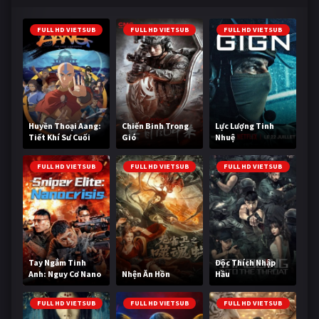
FULL HD VIETSUB
FULL HD VIETSUB
FULL HD VIETSUB
Huyền Thoại Aang:
Chiến Binh Trong
Lực Lượng Tinh
Tiết Khí Sư Cuối
Gió
Nhuệ
Cùng
FULL HD VIETSUB
FULL HD VIETSUB
FULL HD VIETSUB
Tay Ngắm Tinh
Độc Thích Nhập
Anh: Nguy Cơ Nano
Nhện Ăn Hồn
Hầu
FULL HD VIETSUB
FULL HD VIETSUB
FULL HD VIETSUB