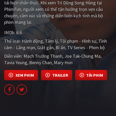
tái hiện chân thực. Khi xem Trí Dũng Song Hùng tại
PHIM MỚI
PhimFun, người xem có thể tận hưởng trọn vẹn câu
PHIM BỘ
chuyện, cảm xúc và những diễn biến kịch tính mà bộ
phim mang lại.
PHIM LẺ
IMDb:
6.6
PHIM CHIẾU RẠP
Thể loại:
Hành động
Tâm lý
Tội phạm - Hình sự
Tình
TUYỂN TẬP PHIM
cảm - Lãng mạn
Giật gân
Bí ẩn
TV Series - Phim bộ
Diễn viên:
Mạch Trường Thanh
Joe Tak-Chung Ma
BLOG
Tavia Yeung
Benny Chan
Mary Hon
XEM PHIM
TRAILER
TẢI PHIM