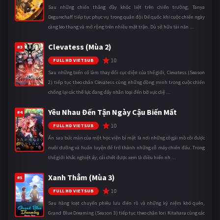
Sau những chiến thắng đầy khốc liệt trên chiến trường, Tanya
Degurechaff tiếp tục phục vụ trong quân đội Đế quốc khi cuộc chiến ngày
càng leo thang và mở rộng trên nhiều mặt trận. Dù sở hữu tài năn ...
Clevatess (Mùa 2)
#3
10
FULL HD VIETSUB
Sau những biến cố làm thay đổi cục diện của thế giới, Clevatess (Season
2) tiếp tục theo chân Clevatess cùng những đồng minh trong cuộc chiến
chống lại các thế lực đang đẩy nhân loại đến bờ vực diệ ...
Yêu Nhau Đến Tận Ngày Cậu Biến Mất
#4
10
FULL HD VIETSUB
Ẩn sau bức màn của một học viện bí mật là nơi những cô gái mồ côi được
nuôi dưỡng và huấn luyện để trở thành những cỗ máy chiến đấu. Trong
thế giới khắc nghiệt ấy, cái chết được xem là điều hiển nh ...
Xanh Thẳm (Mùa 3)
#5
10
FULL HD VIETSUB
Sau hàng loạt chuyến phiêu lưu điên rồ và những kỷ niệm khó quên,
Grand Blue Dreaming (Season 3) tiếp tục theo chân Iori Kitahara cùng các