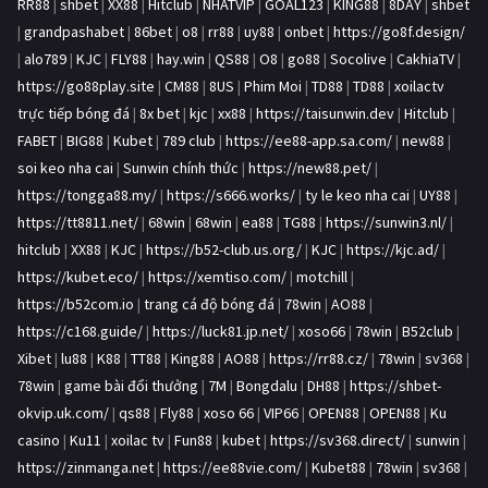
RR88
|
shbet
|
XX88
|
Hitclub
|
NHATVIP
|
GOAL123
|
KING88
|
8DAY
|
shbet
|
grandpashabet
|
86bet
|
o8
|
rr88
|
uy88
|
onbet
|
https://go8f.design/
|
alo789
|
KJC
|
FLY88
|
hay.win
|
QS88
|
O8
|
go88
|
Socolive
|
CakhiaTV
|
https://go88play.site
|
CM88
|
8US
|
Phim Moi
|
TD88
|
TD88
|
xoilactv
trực tiếp bóng đá
|
8x bet
|
kjc
|
xx88
|
https://taisunwin.dev
|
Hitclub
|
FABET
|
BIG88
|
Kubet
|
789 club
|
https://ee88-app.sa.com/
|
new88
|
soi keo nha cai
|
Sunwin chính thức
|
https://new88.pet/
|
https://tongga88.my/
|
https://s666.works/
|
ty le keo nha cai
|
UY88
|
https://tt8811.net/
|
68win
|
68win
|
ea88
|
TG88
|
https://sunwin3.nl/
|
hitclub
|
XX88
|
KJC
|
https://b52-club.us.org/
|
KJC
|
https://kjc.ad/
|
https://kubet.eco/
|
https://xemtiso.com/
|
motchill
|
https://b52com.io
|
trang cá độ bóng đá
|
78win
|
AO88
|
https://c168.guide/
|
https://luck81.jp.net/
|
xoso66
|
78win
|
B52club
|
Xibet
|
lu88
|
K88
|
TT88
|
King88
|
AO88
|
https://rr88.cz/
|
78win
|
sv368
|
78win
|
game bài đổi thưởng
|
7M
|
Bongdalu
|
DH88
|
https://shbet-
okvip.uk.com/
|
qs88
|
Fly88
|
xoso 66
|
VIP66
|
OPEN88
|
OPEN88
|
Ku
casino
|
Ku11
|
xoilac tv
|
Fun88
|
kubet
|
https://sv368.direct/
|
sunwin
|
https://zinmanga.net
|
https://ee88vie.com/
|
Kubet88
|
78win
|
sv368
|