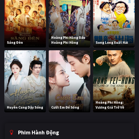
Hoàng Phi Hồng Đấu
Sáng Đèn
Hoàng Phi Hồng
Song Long Xuất Hải
Hoàng Phi Hồng:
Huyên Cung Dậy Sóng
Cưới Em Để Sống
Vương Giả Trở Về
Phim Hành Động