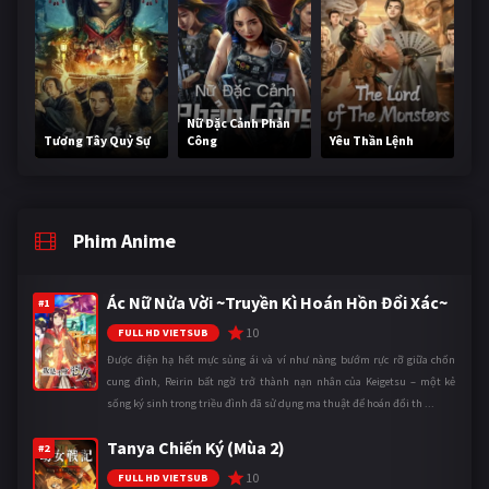
Nữ Đặc Cảnh Phản
Tương Tây Quỷ Sự
Công
Yêu Thần Lệnh
Phim Anime
Ác Nữ Nửa Vời ~Truyền Kì Hoán Hồn Đổi Xác~
#1
10
FULL HD VIETSUB
Được điện hạ hết mực sủng ái và ví như nàng bướm rực rỡ giữa chốn
cung đình, Reirin bất ngờ trở thành nạn nhân của Keigetsu – một kẻ
sống ký sinh trong triều đình đã sử dụng ma thuật để hoán đổi th ...
Tanya Chiến Ký (Mùa 2)
#2
10
FULL HD VIETSUB