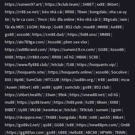
https://sunwin97.art/
|
https://kclub.team/
|
SHBET
|
xx88
|
8kbet
|
https://rr88.se.net/
|
kèo nhà cái
|
RR88
|
78win
|
bongdalu
|
nha cai uy
tin
|
ty le ca cuoc
|
7mcn
|
Xóc đĩa online
|
Kèo nhà cái 5
|
88goals
|
iwin
|
Tài xỉu MD5
|
1GOM
|
Rikvip
|
Go88
|
B52 club
|
max88
|
MM88
|
Ae888
|
go88
|
xoso66
|
https://cm88.dad/
|
https://hi88.uno/
|
MM88
|
https://alo789ga.com/
|
Xoso66
|
phim sex vlxx
|
https://xx88brand.com/
|
https://sunwin19.cn.com/
|
GG88
|
Xoso66
|
XX88
|
https://rr88it.com/
|
RR88
|
nổ hũ
|
MB66
|
SC88
|
https://www.fly888.club/
|
hitclub
|
f168
|
https://hoiquantv.vip/
|
https://hoiquantv.site/
|
https://hoiquantv.online/
|
xoso66
|
Socolive
|
8XX
|
Vip66
|
SumClub
|
HITCLUB
|
https://uu88n.org/
|
tr88
|
ae888
|
mcw
|
kuwin
|
88bet
|
x88
|
ao88
|
qq88
|
sumclub
|
go88
|
B52 club
|
https://shbet.health/
|
33win
|
99ok
|
https://vnew88.net/
|
nổ hũ
|
mu88
|
https://qs88.team/
|
https://hi88.pink
|
hz88
|
68win
|
XX88
|
8XBET
|
Uy88
|
VN168
|
keonhacai
|
hitclub
|
789club
|
sunwin
|
1gom
|
https://rikvippro.me/
|
TK688
|
bongdalu
|
fb88
|
m88
|
win55
|
86bet
|
https://go88v2.net/
|
qs88
|
GG88
|
lv88
|
https://new88pm.com/
|
On68
|
https://gg88fun.com
|
go88
|
U888
|
Hello88
|
ABC88
|
VIPWIN
|
78WIN
|