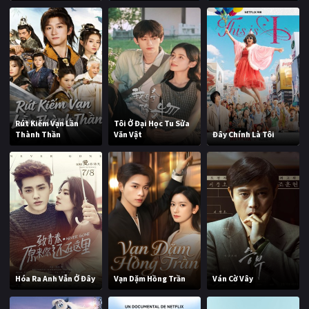
Rút Kiếm Vạn Lần
Tôi Ở Đại Học Tu Sửa
Thành Thần
Văn Vật
Đây Chính Là Tôi
Hóa Ra Anh Vẫn Ở Đây
Vạn Dặm Hồng Trần
Ván Cờ Vây