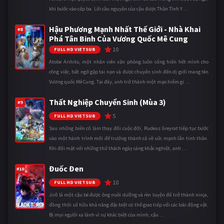
khi bước vào cấp ba. Lời cầu nguyện của cậu được Thần Tình Y ...
Hậu Phương Mạnh Nhất Thế Giới - Nhà Khai
#8
Phá Tân Binh Của Vương Quốc Mê Cung
10
FULL HD VIETSUB
Atobe Arihito, một nhân viên văn phòng luôn cống hiến hết mình cho
công việc, bất ngờ gặp tai nạn và được chuyển sinh đến dị giới mang tên
Vương quốc Mê Cung. Tại đây, anh trở thành một mạo hiểm gi ...
Thất Nghiệp Chuyển Sinh (Mùa 3)
#9
5
FULL HD VIETSUB
Sau những biến cố làm thay đổi cuộc đời, Rudeus Greyrat tiếp tục bước
vào một hành trình mới để trưởng thành cả về sức mạnh lẫn tinh thần.
Khi đối mặt với những thử thách ngày càng khắc nghiệt, anh ...
Đuốc Đen
#10
10
FULL HD VIETSUB
Jirô là một cậu bé được ông nuôi dưỡng và rèn luyện để trở thành ninja,
đồng thời sở hữu khả năng đặc biệt có thể giao tiếp với các loài động vật.
Bị mọi người xa lánh vì sự khác biệt của mình, cậu ...