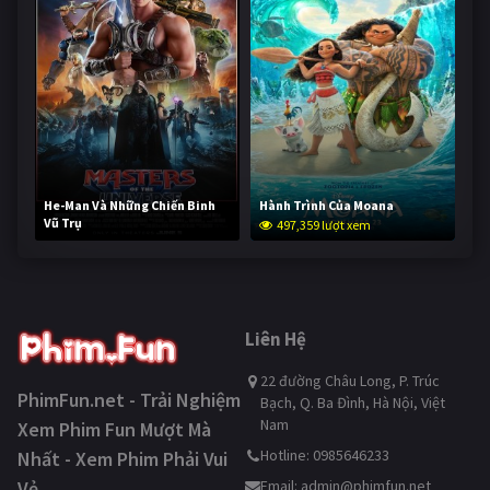
He-Man Và Những Chiến Binh
Hành Trình Của Moana
Vũ Trụ
497,359 lượt xem
246,632 lượt xem
Liên Hệ
22 đường Châu Long, P. Trúc
PhimFun.net - Trải Nghiệm
Bạch, Q. Ba Đình, Hà Nội, Việt
Nam
Xem Phim Fun Mượt Mà
Hotline: 0985646233
Nhất - Xem Phim Phải Vui
Vẻ
Email:
admin@phimfun.net