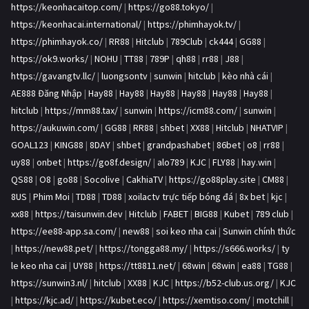
https://keonhacaitop.com/
|
https://go88.tokyo/
|
https://keonhacai.international/
|
https://phimhayok.tv/
|
https://phimhayok.co/
|
RR88
|
Hitclub
|
789Club
|
ck444
|
GG88
|
https://ok9.works/
|
NOHU
|
TT88
|
789P
|
qh88
|
rr88
|
J88
|
https://gavangtv.llc/
|
luongsontv
|
sunwin
|
hitclub
|
kèo nhà cái
|
AE888 Đăng Nhập
|
Hay88
|
Hay88
|
Hay88
|
Hay88
|
Hay88
|
Hay88
|
hitclub
|
https://mm88.tax/
|
sunwin
|
https://icm88.com/
|
sunwin
|
https://aukuwin.com/
|
GG88
|
RR88
|
shbet
|
XX88
|
Hitclub
|
NHATVIP
|
GOAL123
|
KING88
|
8DAY
|
shbet
|
grandpashabet
|
86bet
|
o8
|
rr88
|
uy88
|
onbet
|
https://go8f.design/
|
alo789
|
KJC
|
FLY88
|
hay.win
|
QS88
|
O8
|
go88
|
Socolive
|
CakhiaTV
|
https://go88play.site
|
CM88
|
8US
|
Phim Moi
|
TD88
|
TD88
|
xoilactv trực tiếp bóng đá
|
8x bet
|
kjc
|
xx88
|
https://taisunwin.dev
|
Hitclub
|
FABET
|
BIG88
|
Kubet
|
789 club
|
https://ee88-app.sa.com/
|
new88
|
soi keo nha cai
|
Sunwin chính thức
|
https://new88.pet/
|
https://tongga88.my/
|
https://s666.works/
|
ty
le keo nha cai
|
UY88
|
https://tt8811.net/
|
68win
|
68win
|
ea88
|
TG88
|
https://sunwin3.nl/
|
hitclub
|
XX88
|
KJC
|
https://b52-club.us.org/
|
KJC
|
https://kjc.ad/
|
https://kubet.eco/
|
https://xemtiso.com/
|
motchill
|