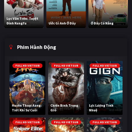
Lục Vân Tiên: Tuyệt
Đỉnh Kungfu
Ước Gì Anh Ở Đây
Ở Đây Có Nắng
Phim Hành Động
FULL HD VIETSUB
FULL HD VIETSUB
FULL HD VIETSUB
Huyền Thoại Aang:
Chiến Binh Trong
Lực Lượng Tinh
Tiết Khí Sư Cuối
Gió
Nhuệ
Cùng
FULL HD VIETSUB
FULL HD VIETSUB
FULL HD VIETSUB