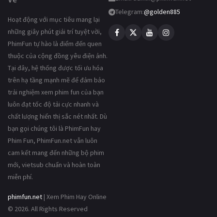
Telegram:
@golden885
Hoạt động với mục tiêu mang lại
những giây phút giải trí tuyệt vời,
PhimFun tự hào là điểm đến quen
thuộc của cộng đồng yêu điện ảnh.
Tại đây, hệ thống được tối ưu hóa
trên hạ tầng mạnh mẽ để đảm bảo
trải nghiệm xem phim fun của bạn
luôn đạt tốc độ tải cực nhanh và
chất lượng hiển thị sắc nét nhất. Dù
bạn gọi chúng tôi là PhimFun hay
Phim Fun, PhimFun.net vẫn luôn
cam kết mang đến những bộ phim
mới, vietsub chuẩn và hoàn toàn
miễn phí.
phimfun.net
| Xem Phim Hay Online
© 2026. All Rights Reserved