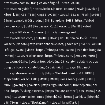
https://b52com.io
|
trang cá độ bóng đá
|
78win
|
AO88
|
https://c168.guide/
|
https://luck81.jp.net/
|
xoso66
|
78win
|
B52club
|
Xibet
|
lu88
|
K88
|
TT88
|
King88
|
AO88
|
https://rr88.cz/
|
78win
|
sv368
|
78win
|
game bài đổi thưởng
|
7M
|
Bongdalu
|
DH88
|
https://shbet-
okvip.uk.com/
|
qs88
|
Ku casino
|
Ku11
|
xoilac tv
|
Fun88
|
kubet
|
https://sv368.direct/
|
sunwin
|
https://zinmanga.net
|
https://ee88vie.com/
|
Kubet88
|
78win
|
sv368
|
nhà cái lô đề
|
78win
|
xoilac tv
|
xoso66
|
https://keonhacai55.bet/
|
socolive
|
Alo789
|
Ae888
|
xôi lạc
|
Sv368
|
Vip66
|
https://mb66p.com/
|
sv368
|
truc tiep bong da
|
VIP66
|
https://78winnh.net/
|
https://mb66q.com/
|
Xoso66
|
MB66
|
https://mb66.life/
|
colatv trực tiếp bóng đá
|
colatv
|
colatv truc tiep
bong da
|
colatv
|
colatv bóng đá trực tiếp
|
https://rr88co.net/
|
https://tylekeonhacai.futbol/
|
https://bshbet.com/
|
xx88
|
RR88
|
thapcamtv
|
xoilac
|
XX88
|
MM88
|
MM88
|
luongsontv
|
RR88
|
XX88
|
MB66
|
gavangtv
|
cakhiatv
|
https://go88fc.com/
|
trực tiếp nba
|
soi
kèo
|
https://79king.express/
|
https://ok365.center/
|
ok9
|
MB66
|
KJC
|
8xx
|
https://mm88.io/
|
RR88
|
kèo nhà cái
|
bet88
|
cakhiatv
|
kèo nhà
cái
|
78win
|
https://f8beta2.me/
|
https://rikvip97.art/
|