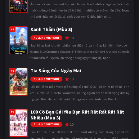
Ẩn sau bức màn của một học viện bí mật là nơi những cô gái mồ côi được
nuôi dưỡng và huấn luyện để trở thành những cỗ máy chiến đấu. Trong
thế giới khắc nghiệt ấy, cái chết được xem là điều hiển nh ...
Xanh Thẳm (Mùa 3)
#5
10
FULL HD VIETSUB
Sau hàng loạt chuyến phiêu lưu điên rồ và những kỷ niệm khó quên,
Grand Blue Dreaming (Season 3) tiếp tục theo chân Iori Kitahara cùng các
thành viên câu lạc bộ lặn trong những ngày tháng đại học đ ...
Tia Sáng Của Ngày Mai
#6
10
FULL HD VIETSUB
Lấy bối cảnh một Kyoto giả tưởng của thế kỷ 20, bộ phim kể về hai anh
em Seiroku và Kihachi Sakamoto, những người ôm ấp khát vọng đưa Kỷ
nguyên Điện đến với đất nước thông qua cuốn Danh mục Điện th ...
100 Cô Bạn Gái Yêu Bạn Rất Rất Rất Rất Rất
#7
Nhiều (Mùa 3)
10
FULL HD VIETSUB
Sau khi trải qua 100 lần thất tình suốt những năm trung học cơ sở,
Rentaro Aijo quyết định đến một ngôi đền để cầu mong tìm được bạn gái