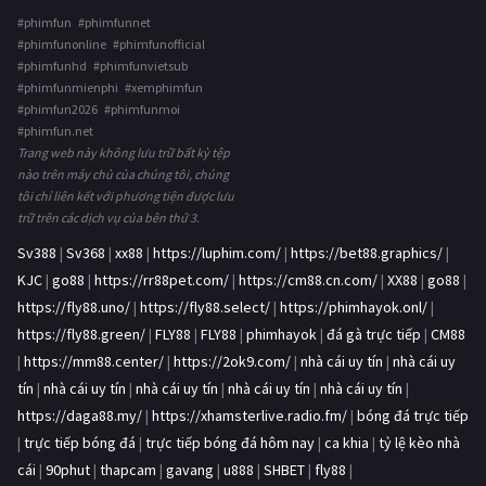
#phimfun #phimfunnet
#phimfunonline #phimfunofficial
#phimfunhd #phimfunvietsub
#phimfunmienphi #xemphimfun
#phimfun2026 #phimfunmoi
#phimfun.net
Trang web này không lưu trữ bất kỳ tệp
nào trên máy chủ của chúng tôi, chúng
tôi chỉ liên kết với phương tiện được lưu
trữ trên các dịch vụ của bên thứ 3.
Sv388
|
Sv368
|
xx88
|
https://luphim.com/
|
https://bet88.graphics/
|
KJC
|
go88
|
https://rr88pet.com/
|
https://cm88.cn.com/
|
XX88
|
go88
|
https://fly88.uno/
|
https://fly88.select/
|
https://phimhayok.onl/
|
https://fly88.green/
|
FLY88
|
FLY88
|
phimhayok
|
đá gà trực tiếp
|
CM88
|
https://mm88.center/
|
https://2ok9.com/
|
nhà cái uy tín
|
nhà cái uy
tín
|
nhà cái uy tín
|
nhà cái uy tín
|
nhà cái uy tín
|
nhà cái uy tín
|
https://daga88.my/
|
https://xhamsterlive.radio.fm/
|
bóng đá trực tiếp
|
trực tiếp bóng đá
|
trực tiếp bóng đá hôm nay
|
ca khia
|
tỷ lệ kèo nhà
cái
|
90phut
|
thapcam
|
gavang
|
u888
|
SHBET
|
fly88
|