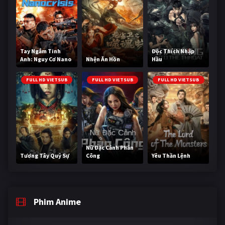
Tay Ngắm Tinh
Độc Thích Nhập
Anh: Nguy Cơ Nano
Nhện Ăn Hồn
Hầu
FULL HD VIETSUB
FULL HD VIETSUB
FULL HD VIETSUB
Nữ Đặc Cảnh Phản
Tương Tây Quỷ Sự
Công
Yêu Thần Lệnh
Phim Anime