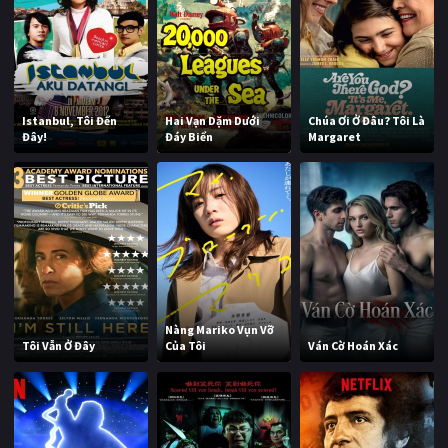
Istanbul, Tôi Đến
Hai Vạn Dặm Dưới
Chúa Ơi Ở Đâu? Tôi Là
Đây!
Đáy Biển
Margaret
Nàng Mariko Vụn Vỡ
Tôi Vẫn Ở Đây
Của Tôi
Ván Cờ Hoán Xác