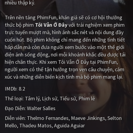
nhiều thập kỷ.
Giật gân
Gia đình
Trên nền tảng
PhimFun
, khán giả sẽ có cơ hội thưởng
Bí ẩn
Lịch sử
thức bộ phim
Tôi Vẫn Ở Đây
với trải nghiệm xem phim
trực tuyến mượt mà, hình ảnh sắc nét và nội dung đầy
Viễn Tây
Tiểu sử
cuốn hút. Bộ phim không chỉ mang đến những tình tiết
GameShow
DramaTV
hấp dẫn mà còn đưa người xem bước vào một thế giới
điện ảnh sống động, nơi mỗi khoảnh khắc đều được tái
QUỐC GIA
hiện chân thực. Khi xem Tôi Vẫn Ở Đây tại PhimFun,
người xem có thể tận hưởng trọn vẹn câu chuyện, cảm
Âu - Mỹ
Trung Quốc - Hồng Kông
xúc và những diễn biến kịch tính mà bộ phim mang lại.
Hàn Quốc
Nhật Bản
IMDb:
8.2
Thể loại:
Tâm lý
Lịch sử
Tiểu sử
Phim lẻ
Ấn Độ
Việt Nam
Đạo Diễn:
Walter Salles
Tổng hợp
Diễn viên:
Thelmo Fernandes
Maeve Jinkings
Selton
Mello
Thadeu Matos
Aguida Aguiar
CẬP NHẬT