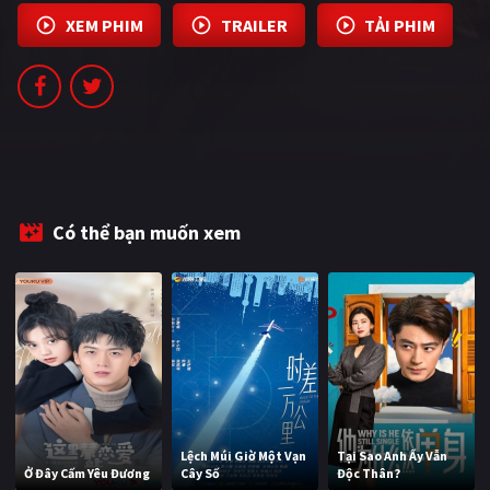
PHIM MỚI
XEM PHIM
TRAILER
TẢI PHIM
PHIM BỘ
PHIM LẺ
PHIM CHIẾU RẠP
TUYỂN TẬP PHIM
Có thể bạn muốn xem
BLOG
Lệch Múi Giờ Một Vạn
Tại Sao Anh Ấy Vẫn
Ở Đây Cấm Yêu Đương
Cây Số
Độc Thân?