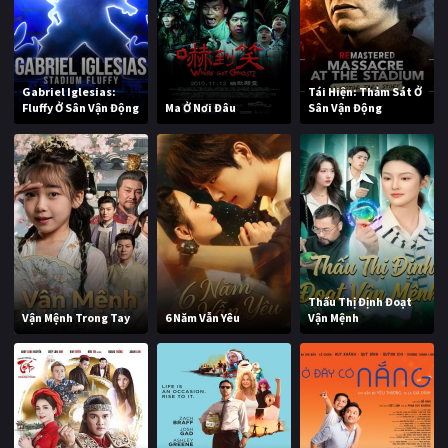
Gabriel Iglesias:
Tái Hiện: Thảm Sát Ở
Fluffy Ở Sân Vận Động
Ma Ở Nơi Đâu
Sân Vận Động
Thấu Thị Định Đoạt
Vận Mệnh Trong Tay
6 Năm Vẫn Yêu
Vận Mệnh