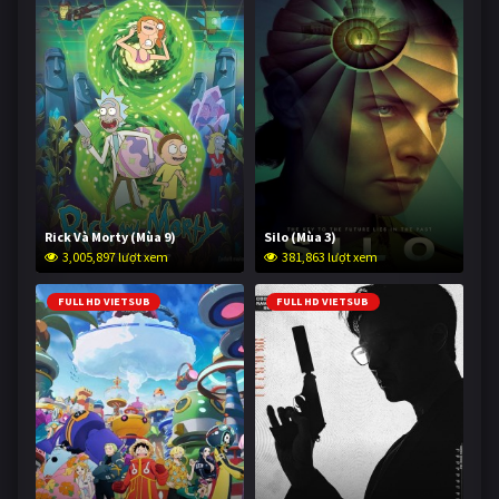
Rick Và Morty (Mùa 9)
Silo (Mùa 3)
3,005,897 lượt xem
381,863 lượt xem
FULL HD VIETSUB
FULL HD VIETSUB