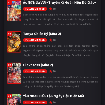
Ác Nữ Nửa Vời ~Truyền Kì Hoán Hồn Đổi Xác~
#1
10
FULL HD VIETSUB
Được điện hạ hết mực sủng ái và ví như nàng bướm rực rỡ giữa chốn
cung đình, Reirin bất ngờ trở thành nạn nhân của Keigetsu – một kẻ
sống ký sinh trong triều đình đã sử dụng ma thuật để hoán đổi th ...
Tanya Chiến Ký (Mùa 2)
#2
10
FULL HD VIETSUB
Sau những chiến thắng đầy khốc liệt trên chiến trường, Tanya
Degurechaff tiếp tục phục vụ trong quân đội Đế quốc khi cuộc chiến ngày
càng leo thang và mở rộng trên nhiều mặt trận. Dù sở hữu tài năn ...
Clevatess (Mùa 2)
#3
10
FULL HD VIETSUB
Sau những biến cố làm thay đổi cục diện của thế giới, Clevatess (Season
2) tiếp tục theo chân Clevatess cùng những đồng minh trong cuộc chiến
chống lại các thế lực đang đẩy nhân loại đến bờ vực diệ ...
Yêu Nhau Đến Tận Ngày Cậu Biến Mất
#4
10
FULL HD VIETSUB