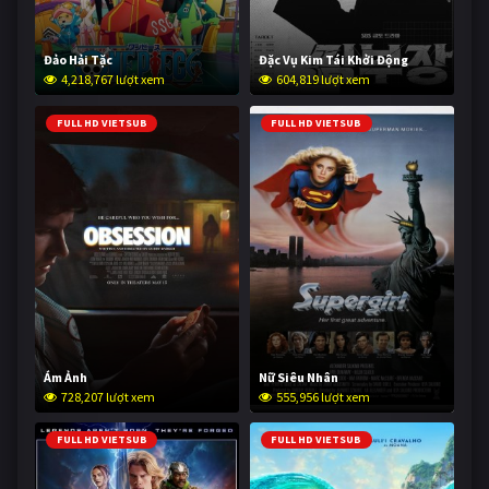
Đảo Hải Tặc
Đặc Vụ Kim Tái Khởi Động
4,218,767 lượt xem
604,819 lượt xem
FULL HD VIETSUB
FULL HD VIETSUB
Ám Ảnh
Nữ Siêu Nhân
728,207 lượt xem
555,956 lượt xem
FULL HD VIETSUB
FULL HD VIETSUB