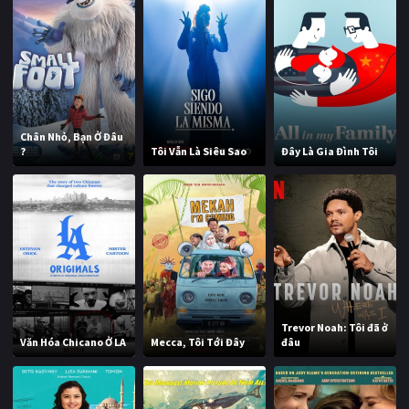
Chân Nhỏ, Bạn Ở Đâu
?
Tôi Vẫn Là Siêu Sao
Đây Là Gia Đình Tôi
Trevor Noah: Tôi đã ở
Văn Hóa Chicano Ở LA
Mecca, Tôi Tới Đây
đâu