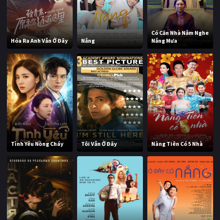
Có Căn Nhà Nằm Nghe
Hóa Ra Anh Vẫn Ở Đây
Nắng
Nắng Mưa
Tình Yêu Nồng Cháy
Tôi Vẫn Ở Đây
Nàng Tiên Có 5 Nhà