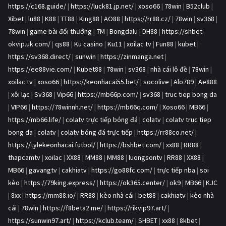
https://c168.guide/
|
https://luck81.jp.net/
|
xoso66
|
78win
|
B52club
|
Xibet
|
lu88
|
K88
|
TT88
|
King88
|
AO88
|
https://rr88.cz/
|
78win
|
sv368
|
78win
|
game bài đổi thưởng
|
7M
|
Bongdalu
|
DH88
|
https://shbet-
okvip.uk.com/
|
qs88
|
Ku casino
|
Ku11
|
xoilac tv
|
Fun88
|
kubet
|
https://sv368.direct/
|
sunwin
|
https://zinmanga.net
|
https://ee88vie.com/
|
Kubet88
|
78win
|
sv368
|
nhà cái lô đề
|
78win
|
xoilac tv
|
xoso66
|
https://keonhacai55.bet/
|
socolive
|
Alo789
|
Ae888
|
xôi lạc
|
Sv368
|
Vip66
|
https://mb66p.com/
|
sv368
|
truc tiep bong da
|
VIP66
|
https://78winnh.net/
|
https://mb66q.com/
|
Xoso66
|
MB66
|
https://mb66.life/
|
colatv trực tiếp bóng đá
|
colatv
|
colatv truc tiep
bong da
|
colatv
|
colatv bóng đá trực tiếp
|
https://rr88co.net/
|
https://tylekeonhacai.futbol/
|
https://bshbet.com/
|
xx88
|
RR88
|
thapcamtv
|
xoilac
|
XX88
|
MM88
|
MM88
|
luongsontv
|
RR88
|
XX88
|
MB66
|
gavangtv
|
cakhiatv
|
https://go88fc.com/
|
trực tiếp nba
|
soi
kèo
|
https://79king.express/
|
https://ok365.center/
|
ok9
|
MB66
|
KJC
|
8xx
|
https://mm88.io/
|
RR88
|
kèo nhà cái
|
bet88
|
cakhiatv
|
kèo nhà
cái
|
78win
|
https://f8beta2.me/
|
https://rikvip97.art/
|
https://sunwin97.art/
|
https://kclub.team/
|
SHBET
|
xx88
|
8kbet
|