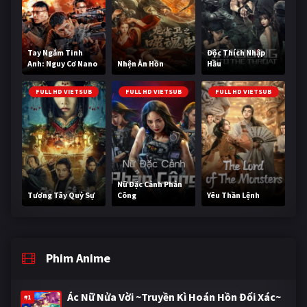
Tay Ngắm Tinh
Độc Thích Nhập
Anh: Nguy Cơ Nano
Nhện Ăn Hồn
Hầu
FULL HD VIETSUB
FULL HD VIETSUB
FULL HD VIETSUB
Nữ Đặc Cảnh Phản
Tương Tây Quỷ Sự
Công
Yêu Thần Lệnh
Phim Anime
Ác Nữ Nửa Vời ~Truyền Kì Hoán Hồn Đổi Xác~
#1