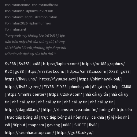
#phimfunonline #phimfunofficial
#phimfunhd #phimfunvietsub
#phimfunmienphi #xemphimfun
#phimfun2026 #phimfunmoi
#phimfun.net
Trang web này không lưu trữ bất kỳ tệp
nào trên máy chủ của chúng tôi, chúng
tôi chỉ liên kết với phương tiện được lưu
trữ trên các dịch vụ của bên thứ 3.
Sv388
|
Sv368
|
xx88
|
https://luphim.com/
|
https://bet88.graphics/
|
KJC
|
go88
|
https://rr88pet.com/
|
https://cm88.cn.com/
|
XX88
|
go88
|
https://fly88.uno/
|
https://fly88.select/
|
https://phimhayok.onl/
|
https://fly88.green/
|
FLY88
|
FLY88
|
phimhayok
|
đá gà trực tiếp
|
CM88
|
https://mm88.center/
|
https://2ok9.com/
|
nhà cái uy tín
|
nhà cái uy
tín
|
nhà cái uy tín
|
nhà cái uy tín
|
nhà cái uy tín
|
nhà cái uy tín
|
https://daga88.my/
|
https://xhamsterlive.radio.fm/
|
bóng đá trực tiếp
|
trực tiếp bóng đá
|
trực tiếp bóng đá hôm nay
|
ca khia
|
tỷ lệ kèo nhà
cái
|
90phut
|
thapcam
|
gavang
|
u888
|
SHBET
|
fly88
|
https://keonhacaitop.com/
|
https://go88.tokyo/
|