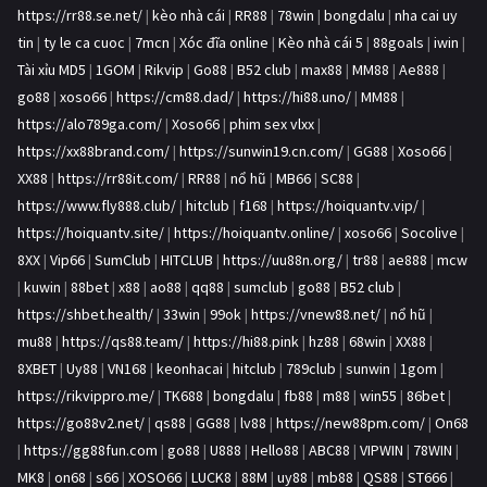
https://rr88.se.net/
|
kèo nhà cái
|
RR88
|
78win
|
bongdalu
|
nha cai uy
tin
|
ty le ca cuoc
|
7mcn
|
Xóc đĩa online
|
Kèo nhà cái 5
|
88goals
|
iwin
|
Tài xỉu MD5
|
1GOM
|
Rikvip
|
Go88
|
B52 club
|
max88
|
MM88
|
Ae888
|
go88
|
xoso66
|
https://cm88.dad/
|
https://hi88.uno/
|
MM88
|
https://alo789ga.com/
|
Xoso66
|
phim sex vlxx
|
https://xx88brand.com/
|
https://sunwin19.cn.com/
|
GG88
|
Xoso66
|
XX88
|
https://rr88it.com/
|
RR88
|
nổ hũ
|
MB66
|
SC88
|
https://www.fly888.club/
|
hitclub
|
f168
|
https://hoiquantv.vip/
|
https://hoiquantv.site/
|
https://hoiquantv.online/
|
xoso66
|
Socolive
|
8XX
|
Vip66
|
SumClub
|
HITCLUB
|
https://uu88n.org/
|
tr88
|
ae888
|
mcw
|
kuwin
|
88bet
|
x88
|
ao88
|
qq88
|
sumclub
|
go88
|
B52 club
|
https://shbet.health/
|
33win
|
99ok
|
https://vnew88.net/
|
nổ hũ
|
mu88
|
https://qs88.team/
|
https://hi88.pink
|
hz88
|
68win
|
XX88
|
8XBET
|
Uy88
|
VN168
|
keonhacai
|
hitclub
|
789club
|
sunwin
|
1gom
|
https://rikvippro.me/
|
TK688
|
bongdalu
|
fb88
|
m88
|
win55
|
86bet
|
https://go88v2.net/
|
qs88
|
GG88
|
lv88
|
https://new88pm.com/
|
On68
|
https://gg88fun.com
|
go88
|
U888
|
Hello88
|
ABC88
|
VIPWIN
|
78WIN
|
MK8
|
on68
|
s66
|
XOSO66
|
LUCK8
|
88M
|
uy88
|
mb88
|
QS88
|
ST666
|