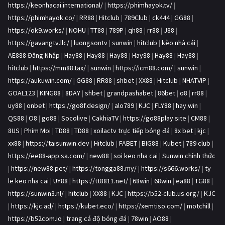
https://keonhacai.international/
|
https://phimhayok.tv/
|
https://phimhayok.co/
|
RR88
|
Hitclub
|
789Club
|
ck444
|
GG88
|
https://ok9.works/
|
NOHU
|
TT88
|
789P
|
qh88
|
rr88
|
J88
|
https://gavangtv.llc/
|
luongsontv
|
sunwin
|
hitclub
|
kèo nhà cái
|
AE888 Đăng Nhập
|
Hay88
|
Hay88
|
Hay88
|
Hay88
|
Hay88
|
Hay88
|
hitclub
|
https://mm88.tax/
|
sunwin
|
https://icm88.com/
|
sunwin
|
https://aukuwin.com/
|
GG88
|
RR88
|
shbet
|
XX88
|
Hitclub
|
NHATVIP
|
GOAL123
|
KING88
|
8DAY
|
shbet
|
grandpashabet
|
86bet
|
o8
|
rr88
|
uy88
|
onbet
|
https://go8f.design/
|
alo789
|
KJC
|
FLY88
|
hay.win
|
QS88
|
O8
|
go88
|
Socolive
|
CakhiaTV
|
https://go88play.site
|
CM88
|
8US
|
Phim Moi
|
TD88
|
TD88
|
xoilactv trực tiếp bóng đá
|
8x bet
|
kjc
|
xx88
|
https://taisunwin.dev
|
Hitclub
|
FABET
|
BIG88
|
Kubet
|
789 club
|
https://ee88-app.sa.com/
|
new88
|
soi keo nha cai
|
Sunwin chính thức
|
https://new88.pet/
|
https://tongga88.my/
|
https://s666.works/
|
ty
le keo nha cai
|
UY88
|
https://tt8811.net/
|
68win
|
68win
|
ea88
|
TG88
|
https://sunwin3.nl/
|
hitclub
|
XX88
|
KJC
|
https://b52-club.us.org/
|
KJC
|
https://kjc.ad/
|
https://kubet.eco/
|
https://xemtiso.com/
|
motchill
|
https://b52com.io
|
trang cá độ bóng đá
|
78win
|
AO88
|