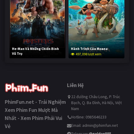
He-Man Và Những Chiến Binh
Hành Trình Của Moana
Vũ Trụ
497,098 lượt xem
246,282 lượt xem
Liên Hệ
22 đường Châu Long, P. Trúc
PhimFun.net - Trải Nghiệm
Bạch, Q. Ba Đình, Hà Nội, Việt
Nam
Xem Phim Fun Mượt Mà
Hotline: 0985646233
Nhất - Xem Phim Phải Vui
Vẻ
Email:
admin@phimfun.net
Telegram:
@golden885