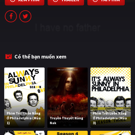
PHIM MỚI
PHIM BỘ
PHIM LẺ
PHIM CHIẾU RẠP
TUYỂN TẬP PHIM
Có thể bạn muốn xem
BLOG
Phim Trời Luôn Nắng
Phim Trời Luôn Nắng
Ở Philadelphia (Mùa
Truyền Thuyết Nàng
Ở Philadelphia (Mùa
1)
Nak
3)