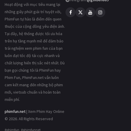
Hoạt động với mục tiêu mang lại
những giây phút giải trí tuyệt vời,
PhimFun tự hào là điểm đến quen
thuộc của cộng đồng yêu điện ảnh.
Tại đây, hệ thống được tối ưu hóa
trên hạ tầng mạnh mẽ để đảm bảo
trải nghiệm xem phim fun của bạn
luôn đạt tốc độ tải cực nhanh và
chất lượng hiển thị sắc nét nhất. Dù
bạn gọi chúng tôi là PhimFun hay
Phim Fun, PhimFun.net vẫn luôn
cam kết mang đến những bộ phim
mới, vietsub chuẩn và hoàn toàn
miễn phí.
phimfun.net
| Xem Phim Hay Online
© 2026. All Rights Reserved
#phimfun #phimfunnet