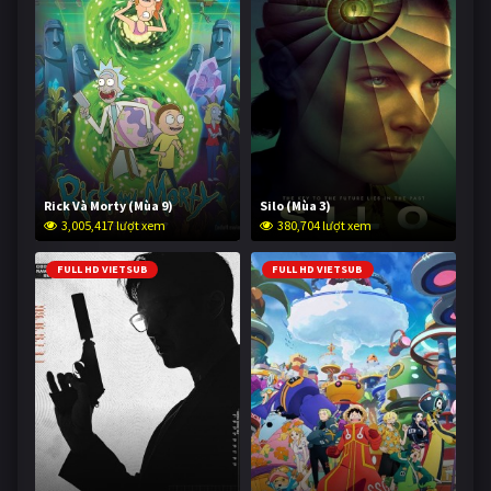
Rick Và Morty (Mùa 9)
Silo (Mùa 3)
3,005,417 lượt xem
380,704 lượt xem
FULL HD VIETSUB
FULL HD VIETSUB