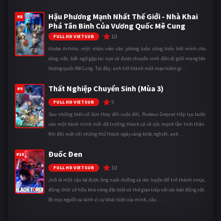
Hậu Phương Mạnh Nhất Thế Giới - Nhà Khai
#8
Phá Tân Binh Của Vương Quốc Mê Cung
10
FULL HD VIETSUB
Atobe Arihito, một nhân viên văn phòng luôn cống hiến hết mình cho
công việc, bất ngờ gặp tai nạn và được chuyển sinh đến dị giới mang tên
Vương quốc Mê Cung. Tại đây, anh trở thành một mạo hiểm gi ...
Thất Nghiệp Chuyển Sinh (Mùa 3)
#9
5
FULL HD VIETSUB
Sau những biến cố làm thay đổi cuộc đời, Rudeus Greyrat tiếp tục bước
vào một hành trình mới để trưởng thành cả về sức mạnh lẫn tinh thần.
Khi đối mặt với những thử thách ngày càng khắc nghiệt, anh ...
Đuốc Đen
#10
10
FULL HD VIETSUB
Jirô là một cậu bé được ông nuôi dưỡng và rèn luyện để trở thành ninja,
đồng thời sở hữu khả năng đặc biệt có thể giao tiếp với các loài động vật.
Bị mọi người xa lánh vì sự khác biệt của mình, cậu ...