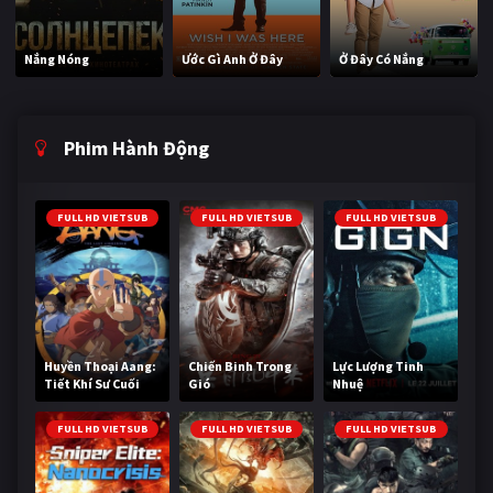
Nắng Nóng
Ước Gì Anh Ở Đây
Ở Đây Có Nắng
Phim Hành Động
FULL HD VIETSUB
FULL HD VIETSUB
FULL HD VIETSUB
Huyền Thoại Aang:
Chiến Binh Trong
Lực Lượng Tinh
Tiết Khí Sư Cuối
Gió
Nhuệ
Cùng
FULL HD VIETSUB
FULL HD VIETSUB
FULL HD VIETSUB