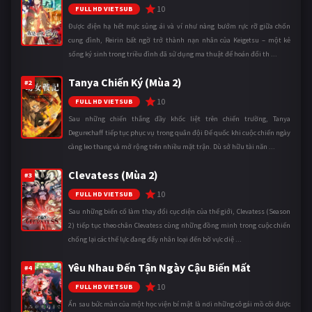
10
FULL HD VIETSUB
Được điện hạ hết mực sủng ái và ví như nàng bướm rực rỡ giữa chốn
cung đình, Reirin bất ngờ trở thành nạn nhân của Keigetsu – một kẻ
sống ký sinh trong triều đình đã sử dụng ma thuật để hoán đổi th ...
Tanya Chiến Ký (Mùa 2)
#2
10
FULL HD VIETSUB
Sau những chiến thắng đầy khốc liệt trên chiến trường, Tanya
Degurechaff tiếp tục phục vụ trong quân đội Đế quốc khi cuộc chiến ngày
càng leo thang và mở rộng trên nhiều mặt trận. Dù sở hữu tài năn ...
Clevatess (Mùa 2)
#3
10
FULL HD VIETSUB
Sau những biến cố làm thay đổi cục diện của thế giới, Clevatess (Season
2) tiếp tục theo chân Clevatess cùng những đồng minh trong cuộc chiến
chống lại các thế lực đang đẩy nhân loại đến bờ vực diệ ...
Yêu Nhau Đến Tận Ngày Cậu Biến Mất
#4
10
FULL HD VIETSUB
Ẩn sau bức màn của một học viện bí mật là nơi những cô gái mồ côi được