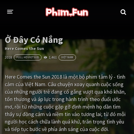
THỂ LOẠI
Ở Đây Có Nắng
Thần thoại - Cổ trang
Hành động
Here Comes the Sun
2018
1,461
FULL HD VIETSUB
VIỆT NAM
Tâm lý
Chiến tranh
Võ thuật - Kiếm hiệp
Nhạc kịch
Here Comes the Sun 2018 là một bộ phim tâm lý - tình
cảm của Việt Nam. Câu chuyện xoay quanh cuộc sống
Kinh dị
Tội phạm - Hình sự
của những người trẻ đang cố gắng vượt qua khó khăn,
Phiêu lưu
Hài hước
tổn thương và áp lực trong hành trình theo đuổi ước
mơ, rồi từ những cuộc gặp gỡ định mệnh họ dần tìm
Viễn tưởng
Khoa học - Tài liệu
thấy sự đồng cảm và niềm tin vào tương lai; từ đó mỗi
Hoạt hình
Thể thao
người học cách chữa lành quá khứ, trân trọng tình yêu
và tiếp tục bước về phía ánh sáng của cuộc đời.
Tình cảm - Lãng mạn
Kỳ ảo