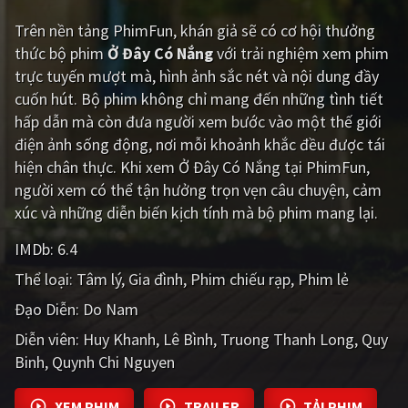
Trên nền tảng
PhimFun
, khán giả sẽ có cơ hội thưởng
Giật gân
Gia đình
thức bộ phim
Ở Đây Có Nắng
với trải nghiệm xem phim
Bí ẩn
Lịch sử
trực tuyến mượt mà, hình ảnh sắc nét và nội dung đầy
cuốn hút. Bộ phim không chỉ mang đến những tình tiết
Viễn Tây
Tiểu sử
hấp dẫn mà còn đưa người xem bước vào một thế giới
GameShow
DramaTV
điện ảnh sống động, nơi mỗi khoảnh khắc đều được tái
hiện chân thực. Khi xem Ở Đây Có Nắng tại PhimFun,
QUỐC GIA
người xem có thể tận hưởng trọn vẹn câu chuyện, cảm
xúc và những diễn biến kịch tính mà bộ phim mang lại.
Âu - Mỹ
Trung Quốc - Hồng Kông
IMDb:
6.4
Hàn Quốc
Nhật Bản
Thể loại:
Tâm lý
Gia đình
Phim chiếu rạp
Phim lẻ
Ấn Độ
Việt Nam
Đạo Diễn:
Do Nam
Diễn viên:
Tổng hợp
Huy Khanh
Lê Bình
Truong Thanh Long
Quy
Binh
Quynh Chi Nguyen
CẬP NHẬT
XEM PHIM
TRAILER
TẢI PHIM