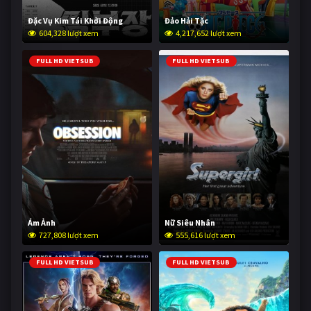
Đặc Vụ Kim Tái Khởi Động
Đảo Hải Tặc
604,328 lượt xem
4,217,652 lượt xem
FULL HD VIETSUB
FULL HD VIETSUB
Ám Ảnh
Nữ Siêu Nhân
727,808 lượt xem
555,616 lượt xem
FULL HD VIETSUB
FULL HD VIETSUB