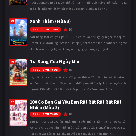
nuôi dưỡng và huấn luyện để trở thành những cỗ máy chiến đấu. Trong
thế giới khắc nghiệt ấy, cái chết được xem là điều hiển nh ...
Xanh Thẳm (Mùa 3)
#5
10
FULL HD VIETSUB
Sau hàng loạt chuyến phiêu lưu điên rồ và những kỷ niệm khó quên,
Grand Blue Dreaming (Season 3) tiếp tục theo chân Iori Kitahara cùng các
thành viên câu lạc bộ lặn trong những ngày tháng đại học đ ...
Tia Sáng Của Ngày Mai
#6
10
FULL HD VIETSUB
Lấy bối cảnh một Kyoto giả tưởng của thế kỷ 20, bộ phim kể về hai anh
em Seiroku và Kihachi Sakamoto, những người ôm ấp khát vọng đưa Kỷ
nguyên Điện đến với đất nước thông qua cuốn Danh mục Điện th ...
100 Cô Bạn Gái Yêu Bạn Rất Rất Rất Rất Rất
#7
Nhiều (Mùa 3)
10
FULL HD VIETSUB
Sau khi trải qua 100 lần thất tình suốt những năm trung học cơ sở,
Rentaro Aijo quyết định đến một ngôi đền để cầu mong tìm được bạn gái
khi bước vào cấp ba. Lời cầu nguyện của cậu được Thần Tình Y ...