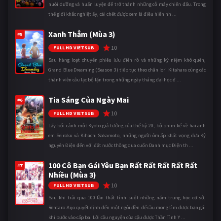
nuôi dưỡng và huấn luyện để trở thành những cỗ máy chiến đấu. Trong
thế giới khắc nghiệt ấy, cái chết được xem là điều hiển nh ...
Xanh Thẳm (Mùa 3)
#5
10
FULL HD VIETSUB
Sau hàng loạt chuyến phiêu lưu điên rồ và những kỷ niệm khó quên,
Grand Blue Dreaming (Season 3) tiếp tục theo chân Iori Kitahara cùng các
thành viên câu lạc bộ lặn trong những ngày tháng đại học đ ...
Tia Sáng Của Ngày Mai
#6
10
FULL HD VIETSUB
Lấy bối cảnh một Kyoto giả tưởng của thế kỷ 20, bộ phim kể về hai anh
em Seiroku và Kihachi Sakamoto, những người ôm ấp khát vọng đưa Kỷ
nguyên Điện đến với đất nước thông qua cuốn Danh mục Điện th ...
100 Cô Bạn Gái Yêu Bạn Rất Rất Rất Rất Rất
#7
Nhiều (Mùa 3)
10
FULL HD VIETSUB
Sau khi trải qua 100 lần thất tình suốt những năm trung học cơ sở,
Rentaro Aijo quyết định đến một ngôi đền để cầu mong tìm được bạn gái
khi bước vào cấp ba. Lời cầu nguyện của cậu được Thần Tình Y ...