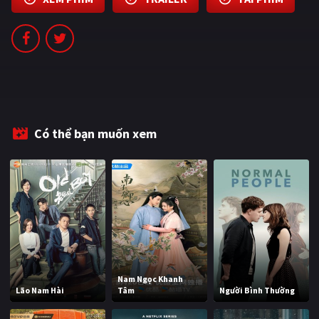
PHIM MỚI
PHIM BỘ
PHIM LẺ
PHIM CHIẾU RẠP
TUYỂN TẬP PHIM
Có thể bạn muốn xem
BLOG
Nam Ngọc Khanh
Lão Nam Hài
Tâm
Người Bình Thường