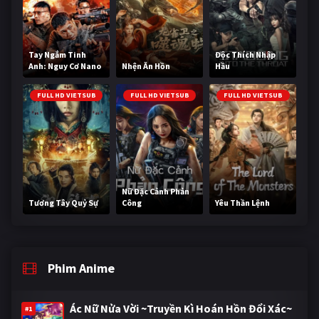
Tay Ngắm Tinh
Độc Thích Nhập
Anh: Nguy Cơ Nano
Nhện Ăn Hồn
Hầu
FULL HD VIETSUB
FULL HD VIETSUB
FULL HD VIETSUB
Nữ Đặc Cảnh Phản
Tương Tây Quỷ Sự
Công
Yêu Thần Lệnh
Phim Anime
Ác Nữ Nửa Vời ~Truyền Kì Hoán Hồn Đổi Xác~
#1