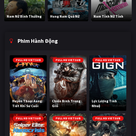
Nam Nữ Bình Thường
Hung Nam Quả Nữ
Nam Tính Nữ Tính
Phim Hành Động
FULL HD VIETSUB
FULL HD VIETSUB
FULL HD VIETSUB
Huyền Thoại Aang:
Chiến Binh Trong
Lực Lượng Tinh
Tiết Khí Sư Cuối
Gió
Nhuệ
Cùng
FULL HD VIETSUB
FULL HD VIETSUB
FULL HD VIETSUB