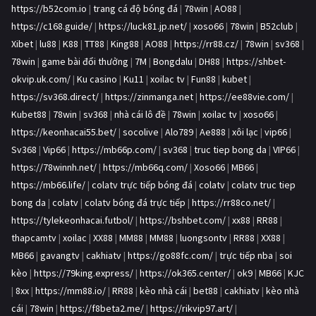
https://b52com.io
|
trang cá độ bóng đá
|
78win
|
AO88
|
https://c168.guide/
|
https://luck81.jp.net/
|
xoso66
|
78win
|
B52club
|
Xibet
|
lu88
|
K88
|
TT88
|
King88
|
AO88
|
https://rr88.cz/
|
78win
|
sv368
|
78win
|
game bài đổi thưởng
|
7M
|
Bongdalu
|
DH88
|
https://shbet-
okvip.uk.com/
|
Ku casino
|
Ku11
|
xoilac tv
|
Fun88
|
kubet
|
https://sv368.direct/
|
https://zinmanga.net
|
https://ee88vie.com/
|
Kubet88
|
78win
|
sv368
|
nhà cái lô đề
|
78win
|
xoilac tv
|
xoso66
|
https://keonhacai55.bet/
|
socolive
|
Alo789
|
Ae888
|
xôi lạc
|
vip66
|
Sv368
|
Vip66
|
https://mb66p.com/
|
sv368
|
truc tiep bong da
|
VIP66
|
https://78winnh.net/
|
https://mb66q.com/
|
Xoso66
|
MB66
|
https://mb66.life/
|
colatv trực tiếp bóng đá
|
colatv
|
colatv truc tiep
bong da
|
colatv
|
colatv bóng đá trực tiếp
|
https://rr88co.net/
|
https://tylekeonhacai.futbol/
|
https://bshbet.com/
|
xx88
|
RR88
|
thapcamtv
|
xoilac
|
XX88
|
MM88
|
MM88
|
luongsontv
|
RR88
|
XX88
|
MB66
|
gavangtv
|
cakhiatv
|
https://go88fc.com/
|
trực tiếp nba
|
soi
kèo
|
https://79king.express/
|
https://ok365.center/
|
ok9
|
MB66
|
KJC
|
8xx
|
https://mm88.io/
|
RR88
|
kèo nhà cái
|
bet88
|
cakhiatv
|
kèo nhà
cái
|
78win
|
https://f8beta2.me/
|
https://rikvip97.art/
|