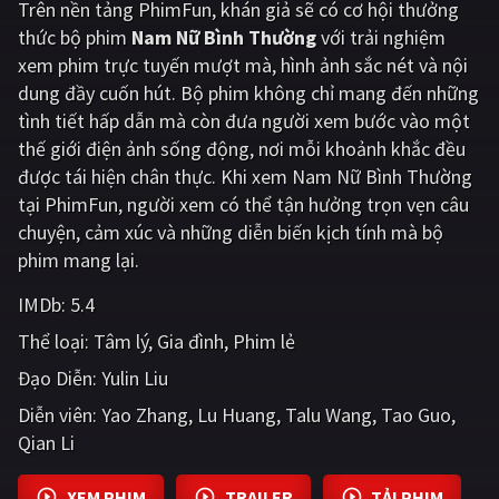
Trên nền tảng
PhimFun
, khán giả sẽ có cơ hội thưởng
thức bộ phim
Nam Nữ Bình Thường
với trải nghiệm
Giật gân
Gia đình
xem phim trực tuyến mượt mà, hình ảnh sắc nét và nội
Bí ẩn
Lịch sử
dung đầy cuốn hút. Bộ phim không chỉ mang đến những
tình tiết hấp dẫn mà còn đưa người xem bước vào một
Viễn Tây
Tiểu sử
thế giới điện ảnh sống động, nơi mỗi khoảnh khắc đều
GameShow
DramaTV
được tái hiện chân thực. Khi xem Nam Nữ Bình Thường
tại PhimFun, người xem có thể tận hưởng trọn vẹn câu
QUỐC GIA
chuyện, cảm xúc và những diễn biến kịch tính mà bộ
phim mang lại.
Âu - Mỹ
Trung Quốc - Hồng Kông
IMDb:
5.4
Hàn Quốc
Nhật Bản
Thể loại:
Tâm lý
Gia đình
Phim lẻ
Ấn Độ
Việt Nam
Đạo Diễn:
Yulin Liu
Diễn viên:
Tổng hợp
Yao Zhang
Lu Huang
Talu Wang
Tao Guo
Qian Li
CẬP NHẬT
XEM PHIM
TRAILER
TẢI PHIM