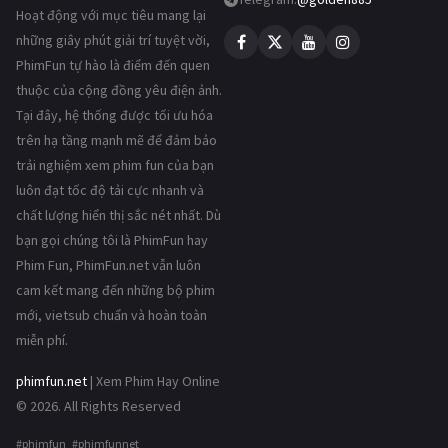
Hoạt động với mục tiêu mang lại
những giây phút giải trí tuyệt vời,
PhimFun tự hào là điểm đến quen
thuộc của cộng đồng yêu điện ảnh.
Tại đây, hệ thống được tối ưu hóa
trên hạ tầng mạnh mẽ để đảm bảo
trải nghiệm xem phim fun của bạn
luôn đạt tốc độ tải cực nhanh và
chất lượng hiển thị sắc nét nhất. Dù
bạn gọi chúng tôi là PhimFun hay
Phim Fun, PhimFun.net vẫn luôn
cam kết mang đến những bộ phim
mới, vietsub chuẩn và hoàn toàn
miễn phí.
phimfun.net
| Xem Phim Hay Online
© 2026. All Rights Reserved
#phimfun #phimfunnet