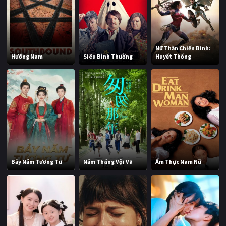
Nữ Thần Chiến Binh:
Hướng Nam
Siêu Bình Thường
Huyết Thống
Bảy Năm Tương Tư
Năm Tháng Vội Vã
Ẩm Thực Nam Nữ