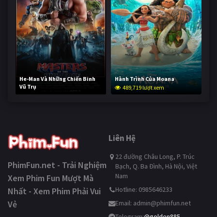
He-Man Và Những Chiến Binh
Hành Trình Của Moana
Vũ Trụ
489,719 lượt xem
238,204 lượt xem
Liên Hệ
22 đường Châu Long, P. Trúc
PhimFun.net - Trải Nghiệm
Bạch, Q. Ba Đình, Hà Nội, Việt
Nam
Xem Phim Fun Mượt Mà
Hotline: 0985646233
Nhất - Xem Phim Phải Vui
Vẻ
Email:
admin@phimfun.net
Telegram:
@golden885