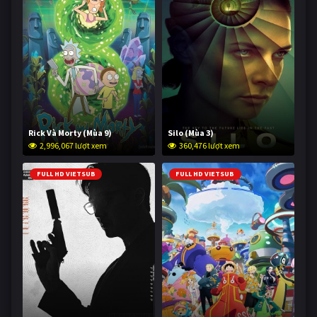
Rick Và Morty (Mùa 9)
Silo (Mùa 3)
2,996,067 lượt xem
360,476 lượt xem
FULL HD VIETSUB
FULL HD VIETSUB