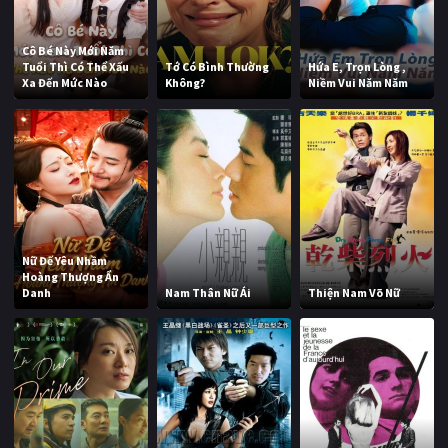
Cô Bé Này Mới Năm
Tuổi Thì Có Thể Xấu
Tớ Có Bình Thường
Hứa E, Trọn Lòng ,
Xa Đến Mức Nào
Không?
Niềm Vui Năm Năm
Nữ Đế Yêu Nhầm
Hoàng Thượng Ẩn
Danh
Nam Thân Nữ Ái
Thiện Nam Võ Nữ