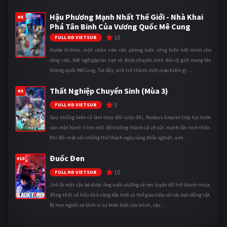
Hậu Phương Mạnh Nhất Thế Giới - Nhà Khai
#8
Phá Tân Binh Của Vương Quốc Mê Cung
10
FULL HD VIETSUB
Atobe Arihito, một nhân viên văn phòng luôn cống hiến hết mình cho
công việc, bất ngờ gặp tai nạn và được chuyển sinh đến dị giới mang tên
Vương quốc Mê Cung. Tại đây, anh trở thành một mạo hiểm gi ...
Thất Nghiệp Chuyển Sinh (Mùa 3)
#9
5
FULL HD VIETSUB
Sau những biến cố làm thay đổi cuộc đời, Rudeus Greyrat tiếp tục bước
vào một hành trình mới để trưởng thành cả về sức mạnh lẫn tinh thần.
Khi đối mặt với những thử thách ngày càng khắc nghiệt, anh ...
Đuốc Đen
#10
10
FULL HD VIETSUB
Jirô là một cậu bé được ông nuôi dưỡng và rèn luyện để trở thành ninja,
đồng thời sở hữu khả năng đặc biệt có thể giao tiếp với các loài động vật.
Bị mọi người xa lánh vì sự khác biệt của mình, cậu ...