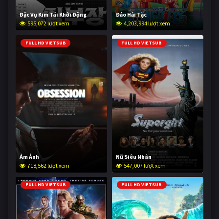
Đặc Vụ Kim Tái Khởi Động
Đảo Hải Tặc
595,072 lượt xem
4,203,994 lượt xem
FULL HD VIETSUB
FULL HD VIETSUB
Ám Ảnh
Nữ Siêu Nhân
718,562 lượt xem
547,007 lượt xem
FULL HD VIETSUB
FULL HD VIETSUB