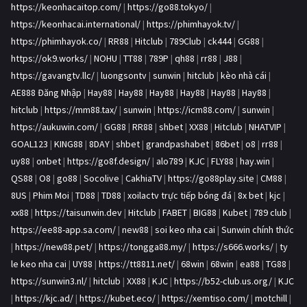
https://keonhacaitop.com/
|
https://go88.tokyo/
|
https://keonhacai.international/
|
https://phimhayok.tv/
|
https://phimhayok.co/
|
RR88
|
Hitclub
|
789Club
|
ck444
|
GG88
|
https://ok9.works/
|
NOHU
|
TT88
|
789P
|
qh88
|
rr88
|
J88
|
https://gavangtv.llc/
|
luongsontv
|
sunwin
|
hitclub
|
kèo nhà cái
|
AE888 Đăng Nhập
|
Hay88
|
Hay88
|
Hay88
|
Hay88
|
Hay88
|
Hay88
|
hitclub
|
https://mm88.tax/
|
sunwin
|
https://icm88.com/
|
sunwin
|
https://aukuwin.com/
|
GG88
|
RR88
|
shbet
|
XX88
|
Hitclub
|
NHATVIP
|
GOAL123
|
KING88
|
8DAY
|
shbet
|
grandpashabet
|
86bet
|
o8
|
rr88
|
uy88
|
onbet
|
https://go8f.design/
|
alo789
|
KJC
|
FLY88
|
hay.win
|
QS88
|
O8
|
go88
|
Socolive
|
CakhiaTV
|
https://go88play.site
|
CM88
|
8US
|
Phim Moi
|
TD88
|
TD88
|
xoilactv trực tiếp bóng đá
|
8x bet
|
kjc
|
xx88
|
https://taisunwin.dev
|
Hitclub
|
FABET
|
BIG88
|
Kubet
|
789 club
|
https://ee88-app.sa.com/
|
new88
|
soi keo nha cai
|
Sunwin chính thức
|
https://new88.pet/
|
https://tongga88.my/
|
https://s666.works/
|
ty
le keo nha cai
|
UY88
|
https://tt8811.net/
|
68win
|
68win
|
ea88
|
TG88
|
https://sunwin3.nl/
|
hitclub
|
XX88
|
KJC
|
https://b52-club.us.org/
|
KJC
|
https://kjc.ad/
|
https://kubet.eco/
|
https://xemtiso.com/
|
motchill
|