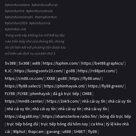
#phimfunonline #phimfunofficial
#phimfunhd #phimfunvietsub
#phimfunmienphi #xemphimfun
#phimfun2026 #phimfunmoi
#phimfun.net
Trang web này không lưu trữ bất kỳ tệp
nào trên máy chủ của chúng tôi, chúng
tôi chỉ liên kết với phương tiện được lưu
trữ trên các dịch vụ của bên thứ 3.
Sv388
|
Sv368
|
xx88
|
https://luphim.com/
|
https://bet88.graphics/
|
KJC
|
https://luongsontv23.com/
|
go88
|
https://rr88pet.com/
|
https://cm88.cn.com/
|
XX88
|
go88
|
https://fly88.uno/
|
https://fly88.select/
|
https://phimhayok.onl/
|
https://fly88.green/
|
FLY88
|
FLY88
|
phimhayok
|
đá gà trực tiếp
|
CM88
|
https://mm88.center/
|
https://2ok9.com/
|
nhà cái uy tín
|
nhà cái uy tín
|
nhà cái uy tín
|
nhà cái uy tín
|
nhà cái uy tín
|
nhà cái uy tín
|
https://daga88.my/
|
https://xhamsterlive.radio.fm/
|
bóng đá trực tiếp
|
trực tiếp bóng đá
|
trực tiếp bóng đá hôm nay
|
ca khia
|
tỷ lệ kèo nhà
cái
|
90phut
|
thapcam
|
gavang
|
u888
|
SHBET
|
fly88
|