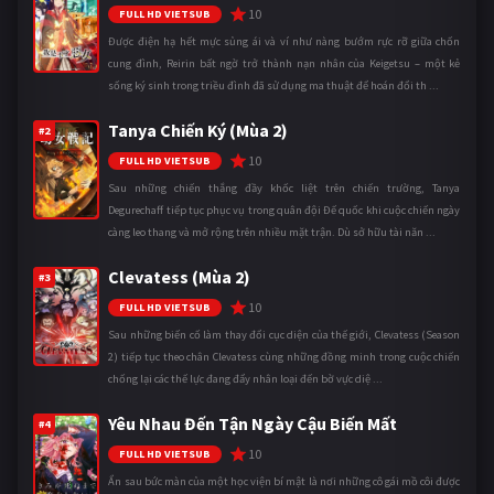
10
FULL HD VIETSUB
Được điện hạ hết mực sủng ái và ví như nàng bướm rực rỡ giữa chốn
cung đình, Reirin bất ngờ trở thành nạn nhân của Keigetsu – một kẻ
sống ký sinh trong triều đình đã sử dụng ma thuật để hoán đổi th ...
Tanya Chiến Ký (Mùa 2)
#2
10
FULL HD VIETSUB
Sau những chiến thắng đầy khốc liệt trên chiến trường, Tanya
Degurechaff tiếp tục phục vụ trong quân đội Đế quốc khi cuộc chiến ngày
càng leo thang và mở rộng trên nhiều mặt trận. Dù sở hữu tài năn ...
Clevatess (Mùa 2)
#3
10
FULL HD VIETSUB
Sau những biến cố làm thay đổi cục diện của thế giới, Clevatess (Season
2) tiếp tục theo chân Clevatess cùng những đồng minh trong cuộc chiến
chống lại các thế lực đang đẩy nhân loại đến bờ vực diệ ...
Yêu Nhau Đến Tận Ngày Cậu Biến Mất
#4
10
FULL HD VIETSUB
Ẩn sau bức màn của một học viện bí mật là nơi những cô gái mồ côi được