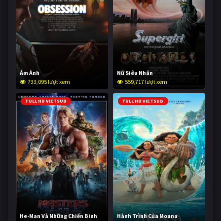
Ám Ảnh
Nữ Siêu Nhân
733,095 lượt xem
559,717 lượt xem
FULL HD VIETSUB
FULL HD VIETSUB
He-Man Và Những Chiến Binh
Hành Trình Của Moana