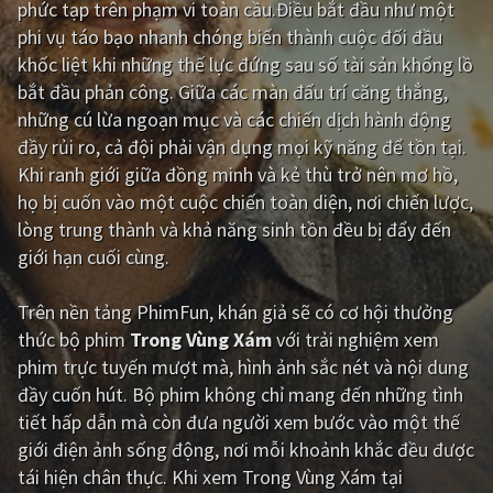
phức tạp trên phạm vi toàn cầu.Điều bắt đầu như một
phi vụ táo bạo nhanh chóng biến thành cuộc đối đầu
Giật gân
Gia đình
khốc liệt khi những thế lực đứng sau số tài sản khổng lồ
Bí ẩn
Lịch sử
bắt đầu phản công. Giữa các màn đấu trí căng thẳng,
những cú lừa ngoạn mục và các chiến dịch hành động
Viễn Tây
Tiểu sử
đầy rủi ro, cả đội phải vận dụng mọi kỹ năng để tồn tại.
GameShow
DramaTV
Khi ranh giới giữa đồng minh và kẻ thù trở nên mơ hồ,
họ bị cuốn vào một cuộc chiến toàn diện, nơi chiến lược,
QUỐC GIA
lòng trung thành và khả năng sinh tồn đều bị đẩy đến
giới hạn cuối cùng.
Âu - Mỹ
Trung Quốc - Hồng Kông
Trên nền tảng
PhimFun
, khán giả sẽ có cơ hội thưởng
Hàn Quốc
Nhật Bản
thức bộ phim
Trong Vùng Xám
với trải nghiệm xem
Ấn Độ
Việt Nam
phim trực tuyến mượt mà, hình ảnh sắc nét và nội dung
đầy cuốn hút. Bộ phim không chỉ mang đến những tình
Tổng hợp
tiết hấp dẫn mà còn đưa người xem bước vào một thế
giới điện ảnh sống động, nơi mỗi khoảnh khắc đều được
CẬP NHẬT
tái hiện chân thực. Khi xem Trong Vùng Xám tại