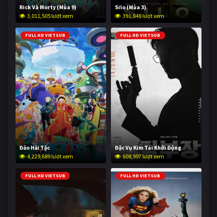
Rick Và Morty (Mùa 9)
Silo (Mùa 3)
3,011,505 lượt xem
391,848 lượt xem
FULL HD VIETSUB
FULL HD VIETSUB
Đảo Hải Tặc
Đặc Vụ Kim Tái Khởi Động
4,229,689 lượt xem
608,997 lượt xem
FULL HD VIETSUB
FULL HD VIETSUB