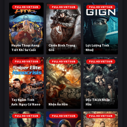
FULL HD VIETSUB
FULL HD VIETSUB
FULL HD VIETSUB
Huyền Thoại Aang:
Chiến Binh Trong
Lực Lượng Tinh
Tiết Khí Sư Cuối
Gió
Nhuệ
Cùng
FULL HD VIETSUB
FULL HD VIETSUB
FULL HD VIETSUB
Tay Ngắm Tinh
Độc Thích Nhập
Anh: Nguy Cơ Nano
Nhện Ăn Hồn
Hầu
FULL HD VIETSUB
FULL HD VIETSUB
FULL HD VIETSUB