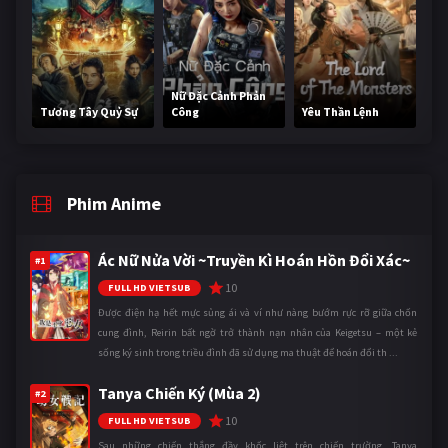
Nữ Đặc Cảnh Phản
Tương Tây Quỷ Sự
Công
Yêu Thần Lệnh
Phim Anime
Ác Nữ Nửa Vời ~Truyền Kì Hoán Hồn Đổi Xác~
#1
10
FULL HD VIETSUB
Được điện hạ hết mực sủng ái và ví như nàng bướm rực rỡ giữa chốn
cung đình, Reirin bất ngờ trở thành nạn nhân của Keigetsu – một kẻ
sống ký sinh trong triều đình đã sử dụng ma thuật để hoán đổi th ...
Tanya Chiến Ký (Mùa 2)
#2
10
FULL HD VIETSUB
Sau những chiến thắng đầy khốc liệt trên chiến trường, Tanya