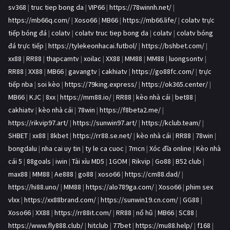
sv368
|
truc tiep bong da
|
VIP66
|
https://78winnh.net/
|
https://mb66q.com/
|
Xoso66
|
MB66
|
https://mb66.life/
|
colatv trực
tiếp bóng đá
|
colatv
|
colatv truc tiep bong da
|
colatv
|
colatv bóng
đá trực tiếp
|
https://tylekeonhacai.futbol/
|
https://bshbet.com/
|
xx88
|
RR88
|
thapcamtv
|
xoilac
|
XX88
|
MM88
|
MM88
|
luongsontv
|
RR88
|
XX88
|
MB66
|
gavangtv
|
cakhiatv
|
https://go88fc.com/
|
trực
tiếp nba
|
soi kèo
|
https://79king.express/
|
https://ok365.center/
|
MB66
|
KJC
|
8xx
|
https://mm88.io/
|
RR88
|
kèo nhà cái
|
bet88
|
cakhiatv
|
kèo nhà cái
|
78win
|
https://f8beta2.me/
|
https://rikvip97.art/
|
https://sunwin97.art/
|
https://kclub.team/
|
SHBET
|
xx88
|
8kbet
|
https://rr88.se.net/
|
kèo nhà cái
|
RR88
|
78win
|
bongdalu
|
nha cai uy tin
|
ty le ca cuoc
|
7mcn
|
Xóc đĩa online
|
Kèo nhà
cái 5
|
88goals
|
iwin
|
Tài xỉu MD5
|
1GOM
|
Rikvip
|
Go88
|
B52 club
|
max88
|
MM88
|
Ae888
|
go88
|
xoso66
|
https://cm88.dad/
|
https://hi88.uno/
|
MM88
|
https://alo789ga.com/
|
Xoso66
|
phim sex
vlxx
|
https://xx88brand.com/
|
https://sunwin19.cn.com/
|
GG88
|
Xoso66
|
XX88
|
https://rr88it.com/
|
RR88
|
nổ hũ
|
MB66
|
SC88
|
https://www.fly888.club/
|
hitclub
|
77bet
|
https://mu88.help/
|
f168
|