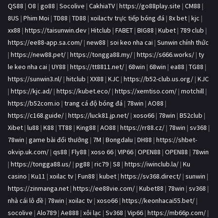
QS88
|
O8
|
go88
|
Socolive
|
CakhiaTV
|
https://go88play.site
|
CM88
|
8US
|
Phim Moi
|
TD88
|
TD88
|
xoilactv trực tiếp bóng đá
|
8x bet
|
kjc
|
xx88
|
https://taisunwin.dev
|
Hitclub
|
FABET
|
BIG88
|
Kubet
|
789 club
|
https://ee88-app.sa.com/
|
new88
|
soi keo nha cai
|
Sunwin chính thức
|
https://new88.pet/
|
https://tongga88.my/
|
https://s666.works/
|
ty
le keo nha cai
|
UY88
|
https://tt8811.net/
|
68win
|
68win
|
ea88
|
TG88
|
https://sunwin3.nl/
|
hitclub
|
XX88
|
KJC
|
https://b52-club.us.org/
|
KJC
|
https://kjc.ad/
|
https://kubet.eco/
|
https://xemtiso.com/
|
motchill
|
https://b52com.io
|
trang cá độ bóng đá
|
78win
|
AO88
|
https://c168.guide/
|
https://luck81.jp.net/
|
xoso66
|
78win
|
B52club
|
Xibet
|
lu88
|
K88
|
TT88
|
King88
|
AO88
|
https://rr88.cz/
|
78win
|
sv368
|
78win
|
game bài đổi thưởng
|
7M
|
Bongdalu
|
DH88
|
https://shbet-
okvip.uk.com/
|
qs88
|
Fly88
|
xoso 66
|
VIP66
|
OPEN88
|
OPEN88
|
78win
|
https://tongga88.us/
|
pg88
|
ric79
|
S8
|
https://iwinclub.la/
|
Ku
casino
|
Ku11
|
xoilac tv
|
Fun88
|
kubet
|
https://sv368.direct/
|
sunwin
|
https://zinmanga.net
|
https://ee88vie.com/
|
Kubet88
|
78win
|
sv368
|
nhà cái lô đề
|
78win
|
xoilac tv
|
xoso66
|
https://keonhacai55.bet/
|
socolive
|
Alo789
|
Ae888
|
xôi lạc
|
Sv368
|
Vip66
|
https://mb66p.com/
|