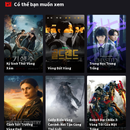
Có thể bạn muốn xem
Ký Sinh Thú: Vùng
Trung Học Trong
Xám
Vùng Đất Vàng
Trắng
Cướp Biển Vùng
Robot Đại Chiến 3:
Cảnh Sát Trưởng
Caribê: Nơi Tận Cùng
Vùng Tối Của Mặt
Vùng Quê
Thế Giới
Trăng