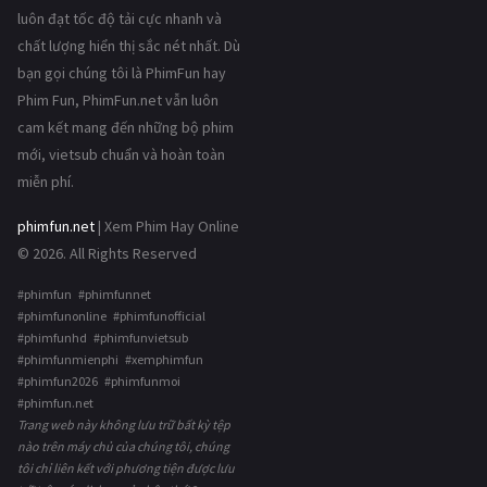
luôn đạt tốc độ tải cực nhanh và
chất lượng hiển thị sắc nét nhất. Dù
bạn gọi chúng tôi là PhimFun hay
Phim Fun, PhimFun.net vẫn luôn
cam kết mang đến những bộ phim
mới, vietsub chuẩn và hoàn toàn
miễn phí.
phimfun.net
| Xem Phim Hay Online
© 2026. All Rights Reserved
#phimfun #phimfunnet
#phimfunonline #phimfunofficial
#phimfunhd #phimfunvietsub
#phimfunmienphi #xemphimfun
#phimfun2026 #phimfunmoi
#phimfun.net
Trang web này không lưu trữ bất kỳ tệp
nào trên máy chủ của chúng tôi, chúng
tôi chỉ liên kết với phương tiện được lưu