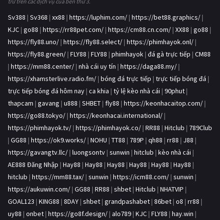
trữ trên các dịch vụ của bên thứ 3.
Sv388
|
Sv368
|
xx88
|
https://luphim.com/
|
https://bet88.graphics/
|
KJC
|
go88
|
https://rr88pet.com/
|
https://cm88.cn.com/
|
XX88
|
go88
|
https://fly88.uno/
|
https://fly88.select/
|
https://phimhayok.onl/
|
https://fly88.green/
|
FLY88
|
FLY88
|
phimhayok
|
đá gà trực tiếp
|
CM88
|
https://mm88.center/
|
nhà cái uy tín
|
https://daga88.my/
|
https://xhamsterlive.radio.fm/
|
bóng đá trực tiếp
|
trực tiếp bóng đá
|
trực tiếp bóng đá hôm nay
|
ca khia
|
tỷ lệ kèo nhà cái
|
90phut
|
thapcam
|
gavang
|
u888
|
SHBET
|
fly88
|
https://keonhacaitop.com/
|
https://go88.tokyo/
|
https://keonhacai.international/
|
https://phimhayok.tv/
|
https://phimhayok.co/
|
RR88
|
Hitclub
|
789Club
|
GG88
|
https://ok9.works/
|
NOHU
|
TT88
|
789P
|
qh88
|
rr88
|
J88
|
https://gavangtv.llc/
|
luongsontv
|
sunwin
|
hitclub
|
kèo nhà cái
|
AE888 Đăng Nhập
|
Hay88
|
Hay88
|
Hay88
|
Hay88
|
Hay88
|
Hay88
|
hitclub
|
https://mm88.tax/
|
sunwin
|
https://icm88.com/
|
sunwin
|
https://aukuwin.com/
|
GG88
|
RR88
|
shbet
|
Hitclub
|
NHATVIP
|
GOAL123
|
KING88
|
8DAY
|
shbet
|
grandpashabet
|
86bet
|
o8
|
rr88
|
uy88
|
onbet
|
https://go8f.design/
|
alo789
|
KJC
|
FLY88
|
hay.win
|