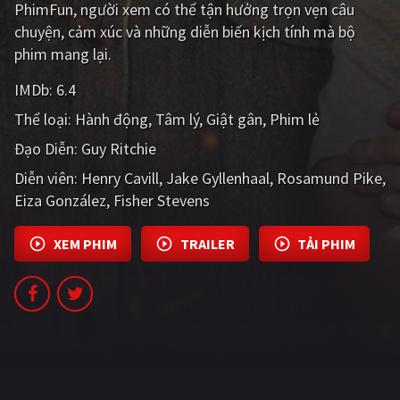
PhimFun, người xem có thể tận hưởng trọn vẹn câu
PHIM MỚI
chuyện, cảm xúc và những diễn biến kịch tính mà bộ
PHIM BỘ
phim mang lại.
PHIM LẺ
IMDb:
6.4
Thể loại:
Hành động
Tâm lý
Giật gân
Phim lẻ
PHIM CHIẾU RẠP
Đạo Diễn:
Guy Ritchie
TUYỂN TẬP PHIM
Diễn viên:
Henry Cavill
Jake Gyllenhaal
Rosamund Pike
BLOG
Eiza González
Fisher Stevens
XEM PHIM
TRAILER
TẢI PHIM