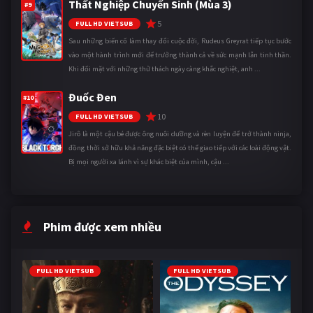
Thất Nghiệp Chuyển Sinh (Mùa 3)
#9
5
FULL HD VIETSUB
Sau những biến cố làm thay đổi cuộc đời, Rudeus Greyrat tiếp tục bước
vào một hành trình mới để trưởng thành cả về sức mạnh lẫn tinh thần.
Khi đối mặt với những thử thách ngày càng khắc nghiệt, anh ...
Đuốc Đen
#10
10
FULL HD VIETSUB
Jirô là một cậu bé được ông nuôi dưỡng và rèn luyện để trở thành ninja,
đồng thời sở hữu khả năng đặc biệt có thể giao tiếp với các loài động vật.
Bị mọi người xa lánh vì sự khác biệt của mình, cậu ...
Phim được xem nhiều
FULL HD VIETSUB
FULL HD VIETSUB