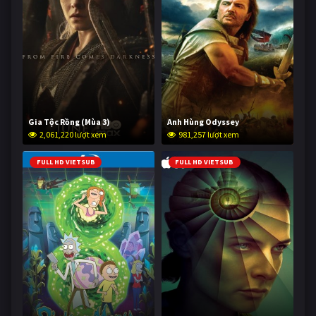
Gia Tộc Rồng (Mùa 3)
Anh Hùng Odyssey
2,061,220 lượt xem
981,257 lượt xem
FULL HD VIETSUB
FULL HD VIETSUB