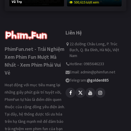
Vũ Trụ
500,615 lượt xem
250,300 lượt xem
Liên Hệ
22 đường Châu Long, P. Trúc
PhimFun.net - Trải Nghiệm
Bạch, Q. Ba Đình, Hà Nội, Việt
Nam
Xem Phim Fun Mượt Mà
Hotline: 0985646233
Nhất - Xem Phim Phải Vui
Vẻ
Email:
admin@phimfun.net
Telegram:
@golden885
Hoạt động với mục tiêu mang lại
những giây phút giải trí tuyệt vời,
PhimFun tự hào là điểm đến quen
thuộc của cộng đồng yêu điện ảnh.
Tại đây, hệ thống được tối ưu hóa
trên hạ tầng mạnh mẽ để đảm bảo
trải nghiệm xem phim fun của bạn