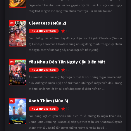
Degurechaff tiếp tục phục vụ trong quân đội Đế quốc khi cuộc chiến ngày
càng leo thang và mở rộng trên nhiều mặt trận. Dù sở hữu tài năn ...
Clevatess (Mùa 2)
#3
10
FULL HD VIETSUB
Sau những biến cố làm thay đổi cục diện của thế giới, Clevatess (Season
2) tiếp tục theo chân Clevatess cùng những đồng minh trong cuộc chiến
chống lại các thế lực đang đẩy nhân loại đến bờ vực diệ ...
Yêu Nhau Đến Tận Ngày Cậu Biến Mất
#4
10
FULL HD VIETSUB
Ẩn sau bức màn của một học viện bí mật là nơi những cô gái mồ côi được
nuôi dưỡng và huấn luyện để trở thành những cỗ máy chiến đấu. Trong
thế giới khắc nghiệt ấy, cái chết được xem là điều hiển nh ...
Xanh Thẳm (Mùa 3)
#5
10
FULL HD VIETSUB
Sau hàng loạt chuyến phiêu lưu điên rồ và những kỷ niệm khó quên,
Grand Blue Dreaming (Season 3) tiếp tục theo chân Iori Kitahara cùng các
thành viên câu lạc bộ lặn trong những ngày tháng đại học đ ...