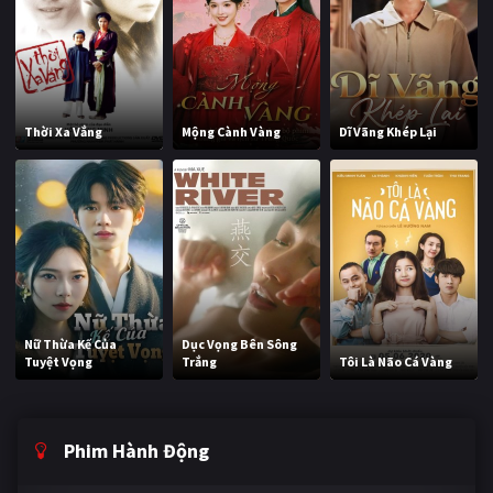
Thời Xa Vắng
Mộng Cành Vàng
Dĩ Vãng Khép Lại
Nữ Thừa Kế Của
Dục Vọng Bên Sông
Tuyệt Vọng
Trắng
Tôi Là Não Cá Vàng
Phim Hành Động