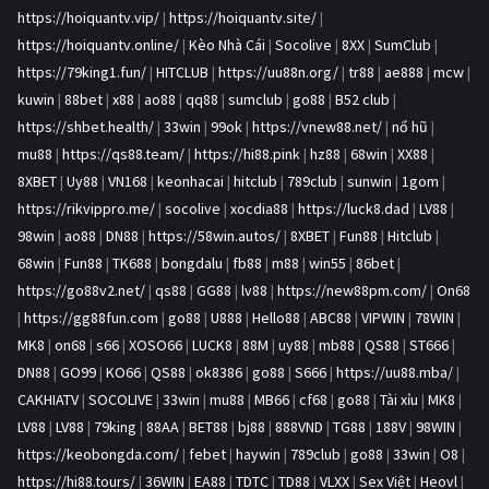
https://hoiquantv.vip/
|
https://hoiquantv.site/
|
https://hoiquantv.online/
|
Kèo Nhà Cái
|
Socolive
|
8XX
|
SumClub
|
https://79king1.fun/
|
HITCLUB
|
https://uu88n.org/
|
tr88
|
ae888
|
mcw
|
kuwin
|
88bet
|
x88
|
ao88
|
qq88
|
sumclub
|
go88
|
B52 club
|
https://shbet.health/
|
33win
|
99ok
|
https://vnew88.net/
|
nổ hũ
|
mu88
|
https://qs88.team/
|
https://hi88.pink
|
hz88
|
68win
|
XX88
|
8XBET
|
Uy88
|
VN168
|
keonhacai
|
hitclub
|
789club
|
sunwin
|
1gom
|
https://rikvippro.me/
|
socolive
|
xocdia88
|
https://luck8.dad
|
LV88
|
98win
|
ao88
|
DN88
|
https://58win.autos/
|
8XBET
|
Fun88
|
Hitclub
|
68win
|
Fun88
|
TK688
|
bongdalu
|
fb88
|
m88
|
win55
|
86bet
|
https://go88v2.net/
|
qs88
|
GG88
|
lv88
|
https://new88pm.com/
|
On68
|
https://gg88fun.com
|
go88
|
U888
|
Hello88
|
ABC88
|
VIPWIN
|
78WIN
|
MK8
|
on68
|
s66
|
XOSO66
|
LUCK8
|
88M
|
uy88
|
mb88
|
QS88
|
ST666
|
DN88
|
GO99
|
KO66
|
QS88
|
ok8386
|
go88
|
S666
|
https://uu88.mba/
|
CAKHIATV
|
SOCOLIVE
|
33win
|
mu88
|
MB66
|
cf68
|
go88
|
Tài xỉu
|
MK8
|
LV88
|
LV88
|
79king
|
88AA
|
BET88
|
bj88
|
888VND
|
TG88
|
188V
|
98WIN
|
https://keobongda.com/
|
febet
|
haywin
|
789club
|
go88
|
33win
|
O8
|
https://hi88.tours/
|
36WIN
|
EA88
|
TDTC
|
TD88
|
VLXX
|
Sex Việt
|
Heovl
|