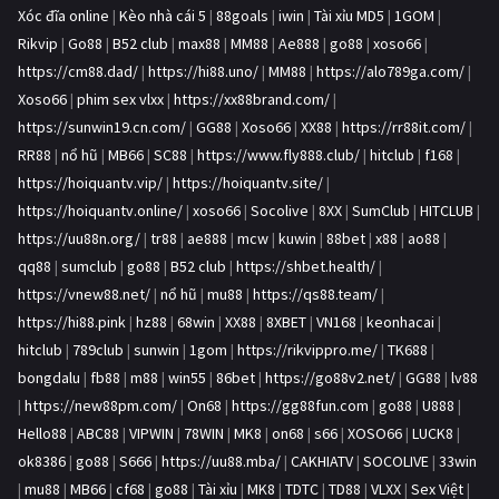
Xóc đĩa online
|
Kèo nhà cái 5
|
88goals
|
iwin
|
Tài xỉu MD5
|
1GOM
|
Rikvip
|
Go88
|
B52 club
|
max88
|
MM88
|
Ae888
|
go88
|
xoso66
|
https://cm88.dad/
|
https://hi88.uno/
|
MM88
|
https://alo789ga.com/
|
Xoso66
|
phim sex vlxx
|
https://xx88brand.com/
|
https://sunwin19.cn.com/
|
GG88
|
Xoso66
|
XX88
|
https://rr88it.com/
|
RR88
|
nổ hũ
|
MB66
|
SC88
|
https://www.fly888.club/
|
hitclub
|
f168
|
https://hoiquantv.vip/
|
https://hoiquantv.site/
|
https://hoiquantv.online/
|
xoso66
|
Socolive
|
8XX
|
SumClub
|
HITCLUB
|
https://uu88n.org/
|
tr88
|
ae888
|
mcw
|
kuwin
|
88bet
|
x88
|
ao88
|
qq88
|
sumclub
|
go88
|
B52 club
|
https://shbet.health/
|
https://vnew88.net/
|
nổ hũ
|
mu88
|
https://qs88.team/
|
https://hi88.pink
|
hz88
|
68win
|
XX88
|
8XBET
|
VN168
|
keonhacai
|
hitclub
|
789club
|
sunwin
|
1gom
|
https://rikvippro.me/
|
TK688
|
bongdalu
|
fb88
|
m88
|
win55
|
86bet
|
https://go88v2.net/
|
GG88
|
lv88
|
https://new88pm.com/
|
On68
|
https://gg88fun.com
|
go88
|
U888
|
Hello88
|
ABC88
|
VIPWIN
|
78WIN
|
MK8
|
on68
|
s66
|
XOSO66
|
LUCK8
|
ok8386
|
go88
|
S666
|
https://uu88.mba/
|
CAKHIATV
|
SOCOLIVE
|
33win
|
mu88
|
MB66
|
cf68
|
go88
|
Tài xỉu
|
MK8
|
TDTC
|
TD88
|
VLXX
|
Sex Việt
|