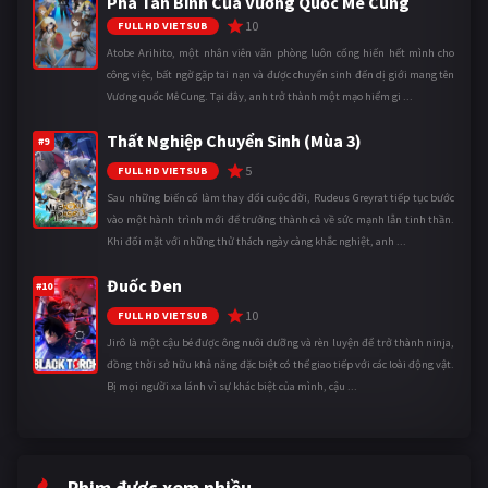
Phá Tân Binh Của Vương Quốc Mê Cung
10
FULL HD VIETSUB
Atobe Arihito, một nhân viên văn phòng luôn cống hiến hết mình cho
công việc, bất ngờ gặp tai nạn và được chuyển sinh đến dị giới mang tên
Vương quốc Mê Cung. Tại đây, anh trở thành một mạo hiểm gi ...
Thất Nghiệp Chuyển Sinh (Mùa 3)
#9
5
FULL HD VIETSUB
Sau những biến cố làm thay đổi cuộc đời, Rudeus Greyrat tiếp tục bước
vào một hành trình mới để trưởng thành cả về sức mạnh lẫn tinh thần.
Khi đối mặt với những thử thách ngày càng khắc nghiệt, anh ...
Đuốc Đen
#10
10
FULL HD VIETSUB
Jirô là một cậu bé được ông nuôi dưỡng và rèn luyện để trở thành ninja,
đồng thời sở hữu khả năng đặc biệt có thể giao tiếp với các loài động vật.
Bị mọi người xa lánh vì sự khác biệt của mình, cậu ...
Phim được xem nhiều