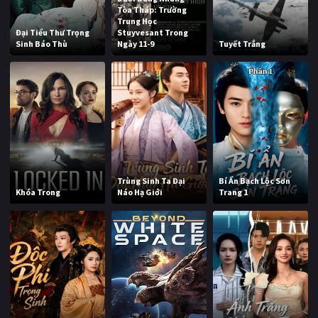
Tòa Tháp: Trường
Trung Học
Đại Tiểu Thư Trọng
Stuyvesant Trong
Sinh Báo Thù
Ngày 11-9
Tuyết Trắng
Trùng Sinh Ta Đại
Bí Ẩn Bạch Lộc Sơn
Khóa Trong
Náo Hạ Giới
Trang 1