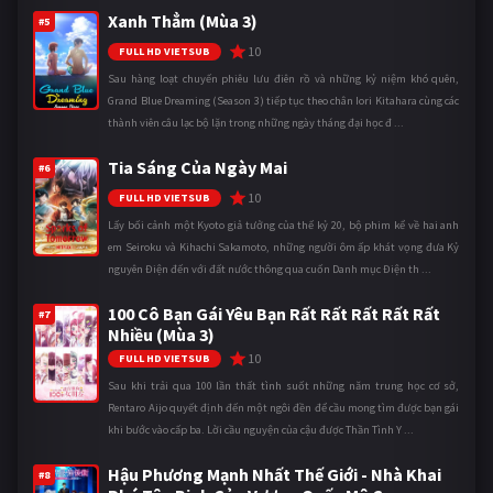
Xanh Thẳm (Mùa 3)
#5
10
FULL HD VIETSUB
Sau hàng loạt chuyến phiêu lưu điên rồ và những kỷ niệm khó quên,
Grand Blue Dreaming (Season 3) tiếp tục theo chân Iori Kitahara cùng các
thành viên câu lạc bộ lặn trong những ngày tháng đại học đ ...
Tia Sáng Của Ngày Mai
#6
10
FULL HD VIETSUB
Lấy bối cảnh một Kyoto giả tưởng của thế kỷ 20, bộ phim kể về hai anh
em Seiroku và Kihachi Sakamoto, những người ôm ấp khát vọng đưa Kỷ
nguyên Điện đến với đất nước thông qua cuốn Danh mục Điện th ...
100 Cô Bạn Gái Yêu Bạn Rất Rất Rất Rất Rất
#7
Nhiều (Mùa 3)
10
FULL HD VIETSUB
Sau khi trải qua 100 lần thất tình suốt những năm trung học cơ sở,
Rentaro Aijo quyết định đến một ngôi đền để cầu mong tìm được bạn gái
khi bước vào cấp ba. Lời cầu nguyện của cậu được Thần Tình Y ...
Hậu Phương Mạnh Nhất Thế Giới - Nhà Khai
#8