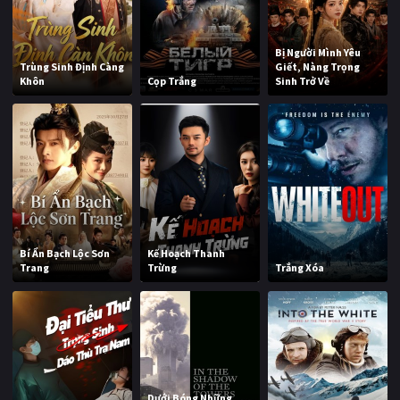
Bị Người Mình Yêu
Trùng Sinh Định Càng
Giết, Nàng Trọng
Khôn
Cọp Trắng
Sinh Trở Về
Bí Ẩn Bạch Lộc Sơn
Kế Hoạch Thanh
Trang
Trừng
Trắng Xóa
Dưới Bóng Những