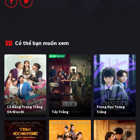
PHIM MỚI
PHIM BỘ
PHIM LẺ
Có thể bạn muốn xem
PHIM CHIẾU RẠP
TUYỂN TẬP PHIM
BLOG
Cô Nàng Trong Trắng
Trung Học Trong
Oh Woo Ri
Tẩy Trắng
Trắng