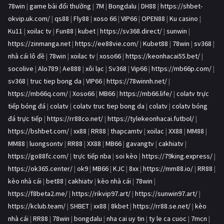
78win
|
game bài đổi thưởng
|
7M
|
Bongdalu
|
DH88
|
https://shbet-
okvip.uk.com/
|
qs88
|
Fly88
|
xoso 66
|
VIP66
|
OPEN88
|
Ku casino
|
Ku11
|
xoilac tv
|
Fun88
|
kubet
|
https://sv368.direct/
|
sunwin
|
https://zinmanga.net
|
https://ee88vie.com/
|
Kubet88
|
78win
|
sv368
|
nhà cái lô đề
|
78win
|
xoilac tv
|
xoso66
|
https://keonhacai55.bet/
|
socolive
|
Alo789
|
Ae888
|
xôi lạc
|
Sv368
|
Vip66
|
https://mb66p.com/
|
sv368
|
truc tiep bong da
|
VIP66
|
https://78winnh.net/
|
https://mb66q.com/
|
Xoso66
|
MB66
|
https://mb66.life/
|
colatv trực
tiếp bóng đá
|
colatv
|
colatv truc tiep bong da
|
colatv
|
colatv bóng
đá trực tiếp
|
https://rr88co.net/
|
https://tylekeonhacai.futbol/
|
https://bshbet.com/
|
xx88
|
RR88
|
thapcamtv
|
xoilac
|
XX88
|
MM88
|
MM88
|
luongsontv
|
RR88
|
XX88
|
MB66
|
gavangtv
|
cakhiatv
|
https://go88fc.com/
|
trực tiếp nba
|
soi kèo
|
https://79king.express/
|
https://ok365.center/
|
ok9
|
MB66
|
KJC
|
8xx
|
https://mm88.io/
|
RR88
|
kèo nhà cái
|
bet88
|
cakhiatv
|
kèo nhà cái
|
78win
|
https://f8beta2.me/
|
https://rikvip97.art/
|
https://sunwin97.art/
|
https://kclub.team/
|
SHBET
|
xx88
|
8kbet
|
https://rr88.se.net/
|
kèo
nhà cái
|
RR88
|
78win
|
bongdalu
|
nha cai uy tin
|
ty le ca cuoc
|
7mcn
|