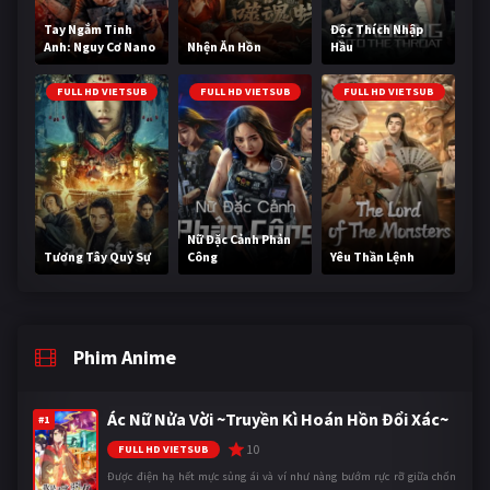
Tay Ngắm Tinh
Độc Thích Nhập
Anh: Nguy Cơ Nano
Nhện Ăn Hồn
Hầu
FULL HD VIETSUB
FULL HD VIETSUB
FULL HD VIETSUB
Nữ Đặc Cảnh Phản
Tương Tây Quỷ Sự
Công
Yêu Thần Lệnh
Phim Anime
Ác Nữ Nửa Vời ~Truyền Kì Hoán Hồn Đổi Xác~
#1
10
FULL HD VIETSUB
Được điện hạ hết mực sủng ái và ví như nàng bướm rực rỡ giữa chốn