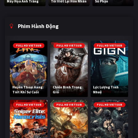
Mây Họa Ánh Trăng
Tôi Viết Lại Hôn Nhân
Số Phận
Phim Hành Động
FULL HD VIETSUB
FULL HD VIETSUB
FULL HD VIETSUB
Huyền Thoại Aang:
Chiến Binh Trong
Lực Lượng Tinh
Tiết Khí Sư Cuối
Gió
Nhuệ
Cùng
FULL HD VIETSUB
FULL HD VIETSUB
FULL HD VIETSUB