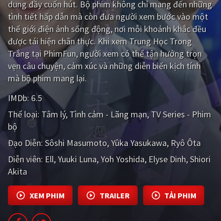
dung đầy cuốn hút. Bộ phim không chỉ mang đến những
tình tiết hấp dẫn mà còn đưa người xem bước vào một
Giật gân
Gia đình
thế giới điện ảnh sống động, nơi mỗi khoảnh khắc đều
Bí ẩn
Lịch sử
được tái hiện chân thực. Khi xem Trung Học Trong
Trắng tại PhimFun, người xem có thể tận hưởng trọn
Viễn Tây
Tiểu sử
vẹn câu chuyện, cảm xúc và những diễn biến kịch tính
GameShow
DramaTV
mà bộ phim mang lại.
IMDb:
6.5
QUỐC GIA
Thể loại:
Tâm lý
Tình cảm - Lãng mạn
TV Series - Phim
Âu - Mỹ
Trung Quốc - Hồng Kông
bộ
Đạo Diễn:
Sôshi Masumoto
Yûka Yasukawa
Ryô Ôta
Hàn Quốc
Nhật Bản
Diễn viên:
Ell
Yuuki Luna
Yoh Yoshida
Elyse Dinh
Shiori
Ấn Độ
Việt Nam
Akita
Tổng hợp
XEM PHIM
TRAILER
TẢI PHIM
CẬP NHẬT