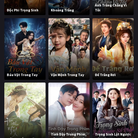
Ánh Trăng Chẳng Vì
Độc Phi Trọng Sinh
Khoảng Trắng
Tôi
Báu Vật Trong Tay
Vận Mệnh Trong Tay
Để Trăng Rơi
Tỉnh Dậy Trong Phim,
Trọng Sinh Lật Ngược