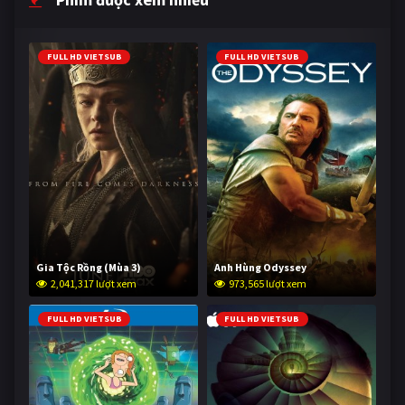
FULL HD VIETSUB
FULL HD VIETSUB
Gia Tộc Rồng (Mùa 3)
Anh Hùng Odyssey
2,041,317 lượt xem
973,565 lượt xem
FULL HD VIETSUB
FULL HD VIETSUB