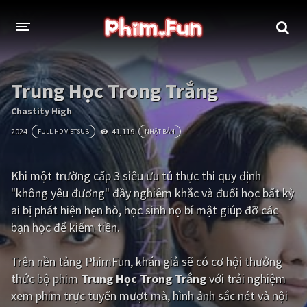
THỂ LOẠI
Trung Học Trong Trắng
Thần thoại - Cổ trang
Hành động
Chastity High
2024
41,119
FULL HD VIETSUB
NHẬT BẢN
Tâm lý
Chiến tranh
Võ thuật - Kiếm hiệp
Nhạc kịch
Khi một trường cấp 3 siêu ưu tú thực thi quy định
"không yêu đương" đầy nghiêm khắc và đuổi học bất kỳ
Kinh dị
Tội phạm - Hình sự
ai bị phát hiện hẹn hò, học sinh nọ bí mật giúp đỡ các
Phiêu lưu
Hài hước
bạn học để kiếm tiền.
Viễn tưởng
Khoa học - Tài liệu
Trên nền tảng
PhimFun
, khán giả sẽ có cơ hội thưởng
Hoạt hình
Thể thao
thức bộ phim
Trung Học Trong Trắng
với trải nghiệm
xem phim trực tuyến mượt mà, hình ảnh sắc nét và nội
Tình cảm - Lãng mạn
Kỳ ảo