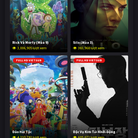
Rick Và Morty (Mùa 9)
Silo (Mùa 3)
3,006,905 lượt xem
383,968 lượt xem
FULL HD VIETSUB
FULL HD VIETSUB
Đảo Hải Tặc
Đặc Vụ Kim Tái Khởi Động
4,220,792 lượt xem
605,671 lượt xem