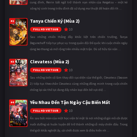
cung đình, Reirin bất ngờ trở thành nạn nhân của Keigetsu – một kẻ
sống ký sinh trong triều đình đã sử dụng ma thuật để hoán đổi th ...
Tanya Chiến Ký (Mùa 2)
#2
10
FULL HD VIETSUB
Sau những chiến thắng đầy khốc liệt trên chiến trường, Tanya
Degurechaff tiếp tục phục vụ trong quân đội Đế quốc khi cuộc chiến ngày
càng leo thang và mở rộng trên nhiều mặt trận. Dù sở hữu tài năn ...
Clevatess (Mùa 2)
#3
10
FULL HD VIETSUB
Sau những biến cố làm thay đổi cục diện của thế giới, Clevatess (Season
2) tiếp tục theo chân Clevatess cùng những đồng minh trong cuộc chiến
chống lại các thế lực đang đẩy nhân loại đến bờ vực diệ ...
Yêu Nhau Đến Tận Ngày Cậu Biến Mất
#4
10
FULL HD VIETSUB
Ẩn sau bức màn của một học viện bí mật là nơi những cô gái mồ côi được
nuôi dưỡng và huấn luyện để trở thành những cỗ máy chiến đấu. Trong
thế giới khắc nghiệt ấy, cái chết được xem là điều hiển nh ...