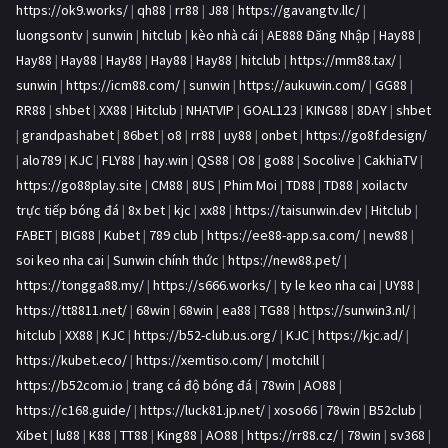
https://ok9.works/
|
qh88
|
rr88
|
J88
|
https://gavangtv.llc/
|
luongsontv
|
sunwin
|
hitclub
|
kèo nhà cái
|
AE888 Đăng Nhập
|
Hay88
|
Hay88
|
Hay88
|
Hay88
|
Hay88
|
Hay88
|
hitclub
|
https://mm88.tax/
|
sunwin
|
https://icm88.com/
|
sunwin
|
https://aukuwin.com/
|
GG88
|
RR88
|
shbet
|
XX88
|
Hitclub
|
NHATVIP
|
GOAL123
|
KING88
|
8DAY
|
shbet
|
grandpashabet
|
86bet
|
o8
|
rr88
|
uy88
|
onbet
|
https://go8f.design/
|
alo789
|
KJC
|
FLY88
|
hay.win
|
QS88
|
O8
|
go88
|
Socolive
|
CakhiaTV
|
https://go88play.site
|
CM88
|
8US
|
Phim Moi
|
TD88
|
TD88
|
xoilactv
trực tiếp bóng đá
|
8x bet
|
kjc
|
xx88
|
https://taisunwin.dev
|
Hitclub
|
FABET
|
BIG88
|
Kubet
|
789 club
|
https://ee88-app.sa.com/
|
new88
|
soi keo nha cai
|
Sunwin chính thức
|
https://new88.pet/
|
https://tongga88.my/
|
https://s666.works/
|
ty le keo nha cai
|
UY88
|
https://tt8811.net/
|
68win
|
68win
|
ea88
|
TG88
|
https://sunwin3.nl/
|
hitclub
|
XX88
|
KJC
|
https://b52-club.us.org/
|
KJC
|
https://kjc.ad/
|
https://kubet.eco/
|
https://xemtiso.com/
|
motchill
|
https://b52com.io
|
trang cá độ bóng đá
|
78win
|
AO88
|
https://c168.guide/
|
https://luck81.jp.net/
|
xoso66
|
78win
|
B52club
|
Xibet
|
lu88
|
K88
|
TT88
|
King88
|
AO88
|
https://rr88.cz/
|
78win
|
sv368
|