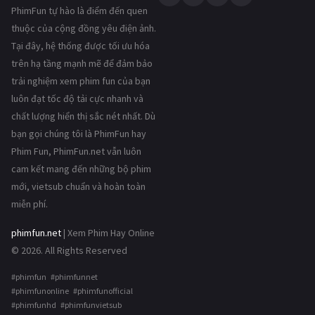
PhimFun tự hào là điểm đến quen
thuộc của cộng đồng yêu điện ảnh.
Tại đây, hệ thống được tối ưu hóa
trên hạ tầng mạnh mẽ để đảm bảo
trải nghiệm xem phim fun của bạn
luôn đạt tốc độ tải cực nhanh và
chất lượng hiển thị sắc nét nhất. Dù
bạn gọi chúng tôi là PhimFun hay
Phim Fun, PhimFun.net vẫn luôn
cam kết mang đến những bộ phim
mới, vietsub chuẩn và hoàn toàn
miễn phí.
phimfun.net
| Xem Phim Hay Online
© 2026. All Rights Reserved
#phimfun #phimfunnet
#phimfunonline #phimfunofficial
#phimfunhd #phimfunvietsub