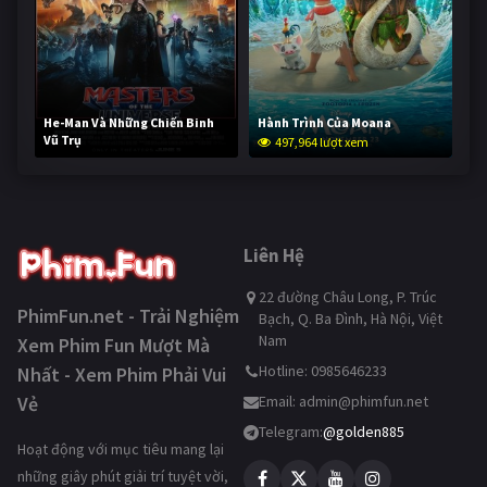
He-Man Và Những Chiến Binh
Hành Trình Của Moana
Vũ Trụ
497,964 lượt xem
247,401 lượt xem
Liên Hệ
22 đường Châu Long, P. Trúc
PhimFun.net - Trải Nghiệm
Bạch, Q. Ba Đình, Hà Nội, Việt
Nam
Xem Phim Fun Mượt Mà
Hotline: 0985646233
Nhất - Xem Phim Phải Vui
Vẻ
Email:
admin@phimfun.net
Telegram:
@golden885
Hoạt động với mục tiêu mang lại
những giây phút giải trí tuyệt vời,