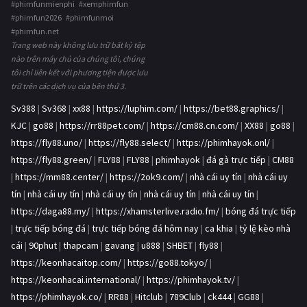
#phimfunmienphi #xemphimfun
#phimfun2026 #phimfunmoi
#phimfun.net
Trang web này không lưu trữ bất kỳ tệp
nào trên máy chủ của chúng tôi, chúng
tôi chỉ liên kết với phương tiện được lưu
trữ trên các dịch vụ của bên thứ 3.
Sv388
|
Sv368
|
xx88
|
https://luphim.com/
|
https://bet88.graphics/
|
KJC
|
go88
|
https://rr88pet.com/
|
https://cm88.cn.com/
|
XX88
|
go88
|
https://fly88.uno/
|
https://fly88.select/
|
https://phimhayok.onl/
|
https://fly88.green/
|
FLY88
|
FLY88
|
phimhayok
|
đá gà trực tiếp
|
CM88
|
https://mm88.center/
|
https://2ok9.com/
|
nhà cái uy tín
|
nhà cái uy
tín
|
nhà cái uy tín
|
nhà cái uy tín
|
nhà cái uy tín
|
nhà cái uy tín
|
https://daga88.my/
|
https://xhamsterlive.radio.fm/
|
bóng đá trực tiếp
|
trực tiếp bóng đá
|
trực tiếp bóng đá hôm nay
|
ca khia
|
tỷ lệ kèo nhà
cái
|
90phut
|
thapcam
|
gavang
|
u888
|
SHBET
|
fly88
|
https://keonhacaitop.com/
|
https://go88.tokyo/
|
https://keonhacai.international/
|
https://phimhayok.tv/
|
https://phimhayok.co/
|
RR88
|
Hitclub
|
789Club
|
ck444
|
GG88
|