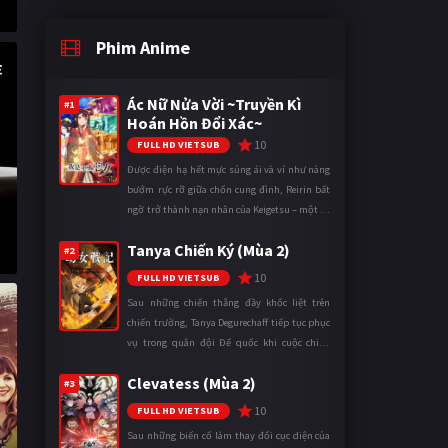
Phim Anime
Ác Nữ Nửa Vời ~Truyền Kì
#1
Hoán Hồn Đổi Xác~
10
FULL HD VIETSUB
Được điện hạ hết mực sủng ái và ví như nàng
bướm rực rỡ giữa chốn cung đình, Reirin bất
ngờ trở thành nạn nhân của Keigetsu – một kẻ
sống ký sinh trong triều đình đã sử dụng ma
Tanya Chiến Ký (Mùa 2)
thuật để hoán đổi th ...
#2
10
FULL HD VIETSUB
Sau những chiến thắng đầy khốc liệt trên
chiến trường, Tanya Degurechaff tiếp tục phục
vụ trong quân đội Đế quốc khi cuộc chiến
ngày càng leo thang và mở rộng trên nhiều
Clevatess (Mùa 2)
mặt trận. Dù sở hữu tài năn ...
#3
10
FULL HD VIETSUB
Sau những biến cố làm thay đổi cục diện của