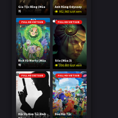
Gia Tộc Rồng (Mùa
Anh Hùng Odyssey
3)
952,983 lượt xem
2,019,740 lượt xem
FULL HD VIETSUB
FULL HD VIETSUB
Rick Và Morty (Mùa
Silo (Mùa 3)
9)
358,683 lượt xem
2,995,655 lượt xem
FULL HD VIETSUB
FULL HD VIETSUB
Đặc Vụ Kim Tái Khởi
Đảo Hải Tặc