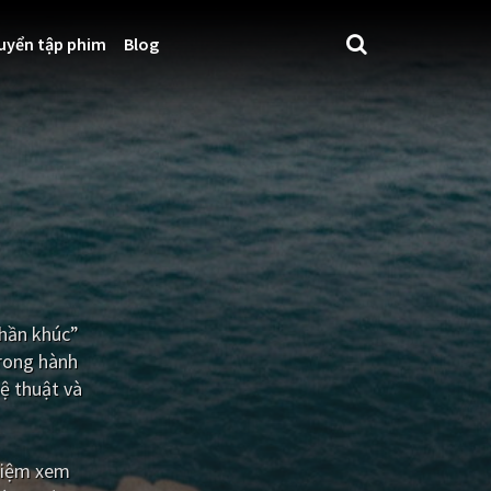
uyển tập phim
Blog
Thần khúc”
trong hành
ệ thuật và
hiệm xem