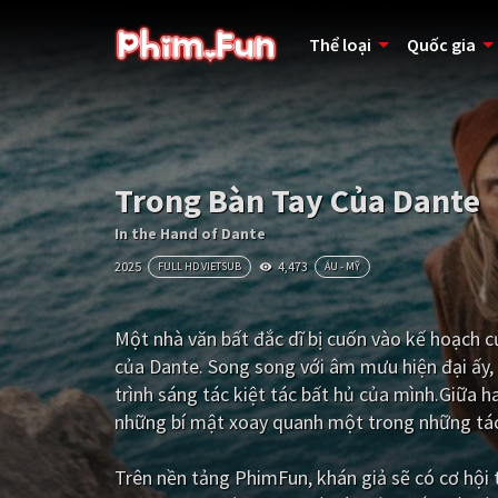
Thể loại
Quốc gia
Trong Bàn Tay Của Dante
In the Hand of Dante
2025
4,473
FULL HD VIETSUB
ÂU - MỸ
Một nhà văn bất đắc dĩ bị cuốn vào kế hoạch
của Dante. Song song với âm mưu hiện đại ấy, 
trình sáng tác kiệt tác bất hủ của mình.Giữa 
những bí mật xoay quanh một trong những tác 
Trên nền tảng
PhimFun
, khán giả sẽ có cơ hộ