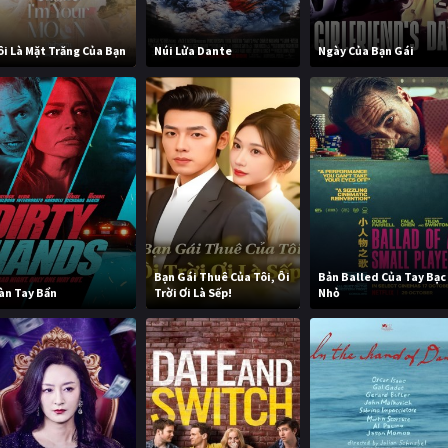
ôi Là Mặt Trăng Của Bạn
Núi Lửa Dante
Ngày Của Bạn Gái
Bạn Gái Thuê Của Tôi, Ôi
Bản Balled Của Tay Bạc
àn Tay Bẩn
Trời Ơi Là Sếp!
Nhỏ