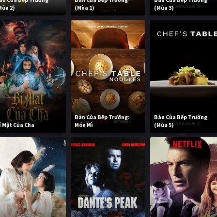
Mùa 2)
(Mùa 1)
(Mùa 3)
Bàn Của Bếp Trưởng:
Bàn Của Bếp Trưởng
í Mật Của Cha
Món Mì
(Mùa 5)