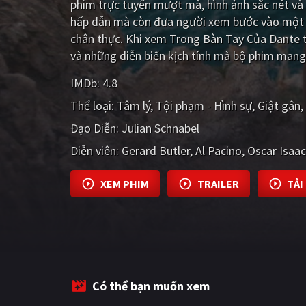
phim trực tuyến mượt mà, hình ảnh sắc nét và
hấp dẫn mà còn đưa người xem bước vào một t
chân thực. Khi xem Trong Bàn Tay Của Dante t
và những diễn biến kịch tính mà bộ phim mang 
IMDb:
4.8
Thể loại:
Tâm lý
Tội phạm - Hình sự
Giật gân
Đạo Diễn:
Julian Schnabel
Diễn viên:
Gerard Butler
Al Pacino
Oscar Isaac
XEM PHIM
TRAILER
TẢI
Có thể bạn muốn xem