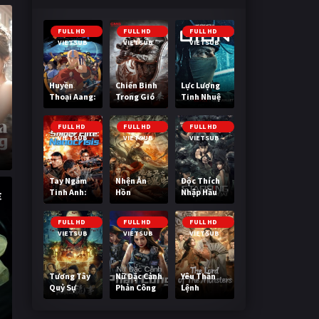
FULL HD
FULL HD
FULL HD
VIETSUB
VIETSUB
VIETSUB
Huyền
Chiến Binh
Lực Lượng
Thoại Aang:
Trong Gió
Tinh Nhuệ
Tiết Khí Sư
Cuối Cùng
FULL HD
FULL HD
FULL HD
VIETSUB
VIETSUB
VIETSUB
Tay Ngắm
Nhện Ăn
Độc Thích
Tinh Anh:
Hồn
Nhập Hầu
Nguy Cơ
Nano
FULL HD
FULL HD
FULL HD
VIETSUB
VIETSUB
VIETSUB
Tương Tây
Nữ Đặc Cảnh
Yêu Thần
Quỷ Sự
Phản Công
Lệnh