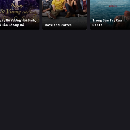
gày Nữ Vương Hồi Sinh,
Trong Bàn Tay Của
ả Bàn Cờ Sụp Đổ
Date and Switch
Dante