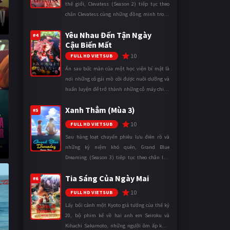
thế giới, Clevatess (Season 2) tiếp tục theo
chân Clevatess cùng những đồng minh trong
cuộc chiến chống lại các thế lực đang đẩy nhân
Yêu Nhau Đến Tận Ngày
loại đến bờ vực diệ ...
#4
Cậu Biến Mất
10
FULL HD VIETSUB
Ẩn sau bức màn của một học viện bí mật là
nơi những cô gái mồ côi được nuôi dưỡng và
huấn luyện để trở thành những cỗ máy chiến
đấu. Trong thế giới khắc nghiệt ấy, cái chết
Xanh Thẳm (Mùa 3)
được xem là điều hiển nh ...
#5
10
FULL HD VIETSUB
Sau hàng loạt chuyến phiêu lưu điên rồ và
những kỷ niệm khó quên, Grand Blue
Dreaming (Season 3) tiếp tục theo chân Iori
Kitahara cùng các thành viên câu lạc bộ lặn
Tia Sáng Của Ngày Mai
trong những ngày tháng đại học đ ...
#6
10
FULL HD VIETSUB
Lấy bối cảnh một Kyoto giả tưởng của thế kỷ
20, bộ phim kể về hai anh em Seiroku và
Kihachi Sakamoto, những người ôm ấp khát