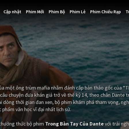
Cập nhật
Phim Mới
Phim Bộ
Phim Lẻ
Phim Chiếu Rạp
T
 của một ông trùm mafia nhằm đánh cắp bản thảo gốc của “
câu chuyện đưa khán giả trở về thế kỷ 14, theo chân Dante 
hai dòng thời gian đan xen, bộ phim khám phá tham vọng, ngh
phẩm văn học vĩ đại nhất lịch sử.
i thưởng thức bộ phim
Trong Bàn Tay Của Dante
với trải ng