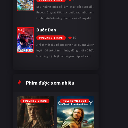
Sau những biến cố làm thay đổi cuộc đời,
Rudeus Greyrat tiếp tục bước vào một hành
trình mới để trưởng thành cả về sức mạnh lẫn
tinh thần. Khi đối mặt với những thử thách
Đuốc Đen
ngày càng khắc nghiệt, anh ...
#10
10
FULL HD VIETSUB
Jirô là một cậu bé được ông nuôi dưỡng và rèn
luyện để trở thành ninja, đồng thời sở hữu
khả năng đặc biệt có thể giao tiếp với các loài
động vật. Bị mọi người xa lánh vì sự khác biệt
của mình, cậu ...
Phim được xem nhiều
FULL HD VIETSUB
FULL HD VIETSUB