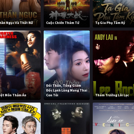
hần Ngục Và Thất Nữ
Cuộc Chiến Thám Tử
Tạ Gia Phụ Tâm Ký
Đổi Thân, Tổng Giám
Đốc Lạnh Lùng Mang Thai
iệt Môn Thảm Án
Con Tôi
Thám Trưởng Lôi Lạc