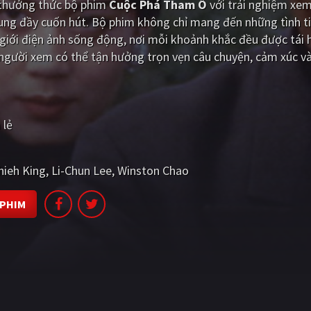
i thưởng thức bộ phim
Cuộc Phá Tham Ô
với trải nghiệm xe
dung đầy cuốn hút. Bộ phim không chỉ mang đến những tình t
iới điện ảnh sống động, nơi mỗi khoảnh khắc đều được tái 
người xem có thể tận hưởng trọn vẹn câu chuyện, cảm xúc v
 lẻ
hieh King
Li-Chun Lee
Winston Chao
 PHIM