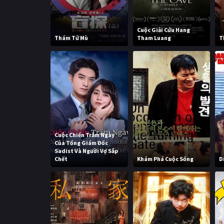
Cuộc Giải Cứu Hang
Thám Tử Mù
Tham Luang
T
Cuộc Chiến Trăm Ngày
Của Tổng Giám Đốc
Sadist Và Người Vợ Sắp
Chết
Khám Phá Cuộc Sống
D