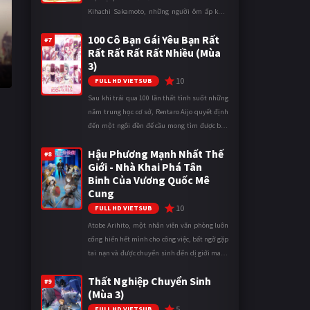
Kihachi Sakamoto, những người ôm ấp khát
vọng đưa Kỷ nguyên Điện đến với đất nước
100 Cô Bạn Gái Yêu Bạn Rất
thông qua cuốn Danh mục Điện th ...
#7
Rất Rất Rất Rất Nhiều (Mùa
3)
10
FULL HD VIETSUB
Sau khi trải qua 100 lần thất tình suốt những
năm trung học cơ sở, Rentaro Aijo quyết định
đến một ngôi đền để cầu mong tìm được bạn
gái khi bước vào cấp ba. Lời cầu nguyện của
Hậu Phương Mạnh Nhất Thế
cậu được Thần Tình Y ...
#8
Giới - Nhà Khai Phá Tân
Binh Của Vương Quốc Mê
Cung
10
FULL HD VIETSUB
Atobe Arihito, một nhân viên văn phòng luôn
cống hiến hết mình cho công việc, bất ngờ gặp
tai nạn và được chuyển sinh đến dị giới mang
tên Vương quốc Mê Cung. Tại đây, anh trở
Thất Nghiệp Chuyển Sinh
thành một mạo hiểm gi ...
#9
(Mùa 3)
5
FULL HD VIETSUB