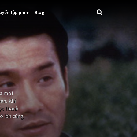
uyển tập phim
Blog
ữa một
an. Khi
ộc thanh
ô lớn cùng