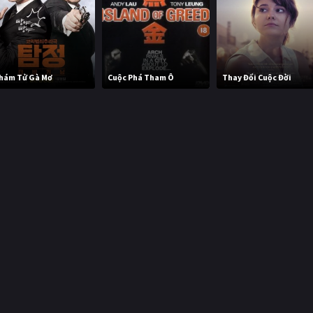
hám Tử Gà Mơ
Cuộc Phá Tham Ô
Thay Đổi Cuộc Đời