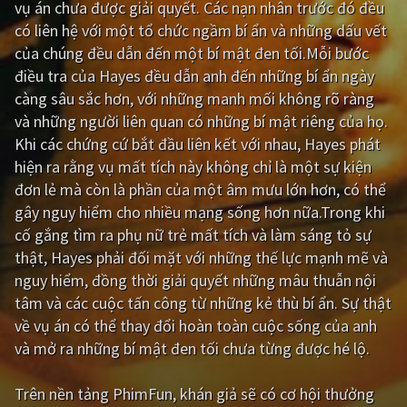
vụ án chưa được giải quyết. Các nạn nhân trước đó đều
có liên hệ với một tổ chức ngầm bí ẩn và những dấu vết
Giật gân
Gia đình
của chúng đều dẫn đến một bí mật đen tối.Mỗi bước
Bí ẩn
Lịch sử
điều tra của Hayes đều dẫn anh đến những bí ẩn ngày
càng sâu sắc hơn, với những manh mối không rõ ràng
Viễn Tây
Tiểu sử
và những người liên quan có những bí mật riêng của họ.
GameShow
DramaTV
Khi các chứng cứ bắt đầu liên kết với nhau, Hayes phát
hiện ra rằng vụ mất tích này không chỉ là một sự kiện
QUỐC GIA
đơn lẻ mà còn là phần của một âm mưu lớn hơn, có thể
gây nguy hiểm cho nhiều mạng sống hơn nữa.Trong khi
Âu - Mỹ
Trung Quốc - Hồng Kông
cố gắng tìm ra phụ nữ trẻ mất tích và làm sáng tỏ sự
thật, Hayes phải đối mặt với những thế lực mạnh mẽ và
Hàn Quốc
Nhật Bản
nguy hiểm, đồng thời giải quyết những mâu thuẫn nội
Ấn Độ
Việt Nam
tâm và các cuộc tấn công từ những kẻ thù bí ẩn. Sự thật
về vụ án có thể thay đổi hoàn toàn cuộc sống của anh
Tổng hợp
và mở ra những bí mật đen tối chưa từng được hé lộ.
CẬP NHẬT
Trên nền tảng
PhimFun
, khán giả sẽ có cơ hội thưởng