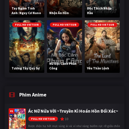
Tay Ngắm Tinh
Độc Thích Nhập
Anh: Nguy Cơ Nano
Nhện Ăn Hồn
Hầu
FULL HD VIETSUB
FULL HD VIETSUB
FULL HD VIETSUB
Nữ Đặc Cảnh Phản
Tương Tây Quỷ Sự
Công
Yêu Thần Lệnh
Phim Anime
Ác Nữ Nửa Vời ~Truyền Kì Hoán Hồn Đổi Xác~
#1
10
FULL HD VIETSUB
Được điện hạ hết mực sủng ái và ví như nàng bướm rực rỡ giữa chốn