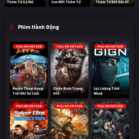
Thám Tử Gà Mơ
Con Mắt Thám Tử
Thám Tử Bất Đắc Dĩ
Phim Hành Động
FULL HD VIETSUB
FULL HD VIETSUB
FULL HD VIETSUB
Huyền Thoại Aang:
Chiến Binh Trong
Lực Lượng Tinh
Tiết Khí Sư Cuối
Gió
Nhuệ
Cùng
FULL HD VIETSUB
FULL HD VIETSUB
FULL HD VIETSUB