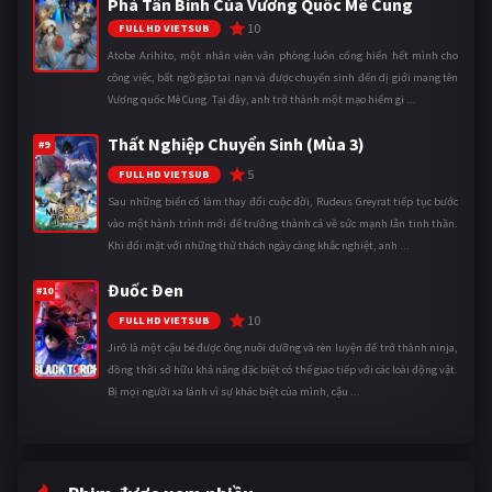
Phá Tân Binh Của Vương Quốc Mê Cung
10
FULL HD VIETSUB
Atobe Arihito, một nhân viên văn phòng luôn cống hiến hết mình cho
công việc, bất ngờ gặp tai nạn và được chuyển sinh đến dị giới mang tên
Vương quốc Mê Cung. Tại đây, anh trở thành một mạo hiểm gi ...
Thất Nghiệp Chuyển Sinh (Mùa 3)
#9
5
FULL HD VIETSUB
Sau những biến cố làm thay đổi cuộc đời, Rudeus Greyrat tiếp tục bước
vào một hành trình mới để trưởng thành cả về sức mạnh lẫn tinh thần.
Khi đối mặt với những thử thách ngày càng khắc nghiệt, anh ...
Đuốc Đen
#10
10
FULL HD VIETSUB
Jirô là một cậu bé được ông nuôi dưỡng và rèn luyện để trở thành ninja,
đồng thời sở hữu khả năng đặc biệt có thể giao tiếp với các loài động vật.
Bị mọi người xa lánh vì sự khác biệt của mình, cậu ...