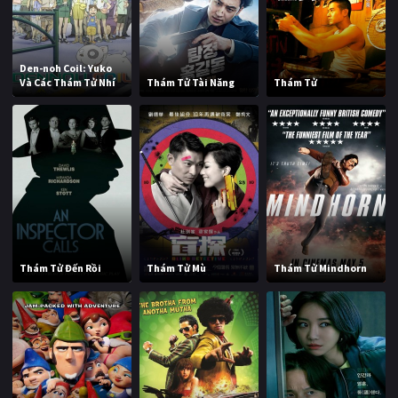
Den-noh Coil: Yuko
Và Các Thám Tử Nhí
Thám Tử Tài Năng
Thám Tử
Thám Tử Đến Rồi
Thám Tử Mù
Thám Tử Mindhorn