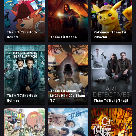
Thám Tử Sherlock
Pokémon: Thám Tử
Hound
Thám Tử Meena
Pikachu
Thám Tử Conan 10:
Thám Tử Sherlock
Lễ Cầu Hồn Của Thám
Holmes
Tử
Thám Tử Nghệ Thuật