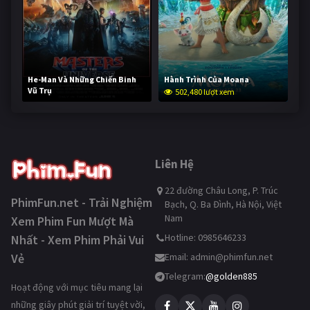
He-Man Và Những Chiến Binh
Hành Trình Của Moana
Vũ Trụ
502,480 lượt xem
252,346 lượt xem
Liên Hệ
22 đường Châu Long, P. Trúc
PhimFun.net - Trải Nghiệm
Bạch, Q. Ba Đình, Hà Nội, Việt
Nam
Xem Phim Fun Mượt Mà
Hotline: 0985646233
Nhất - Xem Phim Phải Vui
Vẻ
Email:
admin@phimfun.net
Telegram:
@golden885
Hoạt động với mục tiêu mang lại
những giây phút giải trí tuyệt vời,