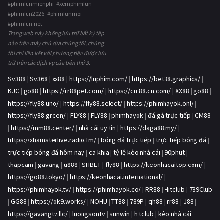
#phimfunmienphi #xemphimfun
#phimfun2026 #phimfunmoi
#phimfun.net
Trang web này không lưu trữ bất kỳ tệp
nào trên máy chủ của chúng tôi, chúng
tôi chỉ liên kết với phương tiện được lưu
trữ trên các dịch vụ của bên thứ 3.
Sv388
|
Sv368
|
xx88
|
https://luphim.com/
|
https://bet88.graphics/
|
KJC
|
go88
|
https://rr88pet.com/
|
https://cm88.cn.com/
|
XX88
|
go88
|
https://fly88.uno/
|
https://fly88.select/
|
https://phimhayok.onl/
|
https://fly88.green/
|
FLY88
|
FLY88
|
phimhayok
|
đá gà trực tiếp
|
CM88
|
https://mm88.center/
|
nhà cái uy tín
|
https://daga88.my/
|
https://xhamsterlive.radio.fm/
|
bóng đá trực tiếp
|
trực tiếp bóng đá
|
trực tiếp bóng đá hôm nay
|
ca khia
|
tỷ lệ kèo nhà cái
|
90phut
|
thapcam
|
gavang
|
u888
|
SHBET
|
fly88
|
https://keonhacaitop.com/
|
https://go88.tokyo/
|
https://keonhacai.international/
|
https://phimhayok.tv/
|
https://phimhayok.co/
|
RR88
|
Hitclub
|
789Club
|
GG88
|
https://ok9.works/
|
NOHU
|
TT88
|
789P
|
qh88
|
rr88
|
J88
|
https://gavangtv.llc/
|
luongsontv
|
sunwin
|
hitclub
|
kèo nhà cái
|