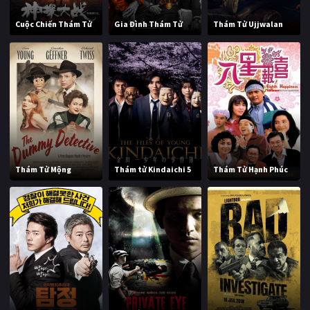
Cuộc Chiến Thám Tử
Gia Đình Thám Tử
Thám Tử Ujjwalan
Thám Tử Mộng
Thám tử Kindaichi 5
Thám Tử Hạnh Phúc