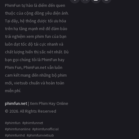
PhimFun tự hào là điểm đến quen
thuộc của cộng đồng yêu điện ảnh.
Tại đây, hệ thống được tối ưu hóa
trên hạ tầng mạnh mẽ để đảm bảo
trải nghiệm xem phim fun của bạn
luôn đạt tốc độ tải cực nhanh và
chất lượng hiển thị sắc nét nhất. Dù
bạn gọi chúng tôi là PhimFun hay
Phim Fun, PhimFun.net vẫn luôn
cam kết mang đến những bộ phim
mới, vietsub chuẩn và hoàn toàn
miễn phí.
phimfun.net
| Xem Phim Hay Online
© 2026. All Rights Reserved
#phimfun #phimfunnet
#phimfunonline #phimfunofficial
#phimfunhd #phimfunvietsub