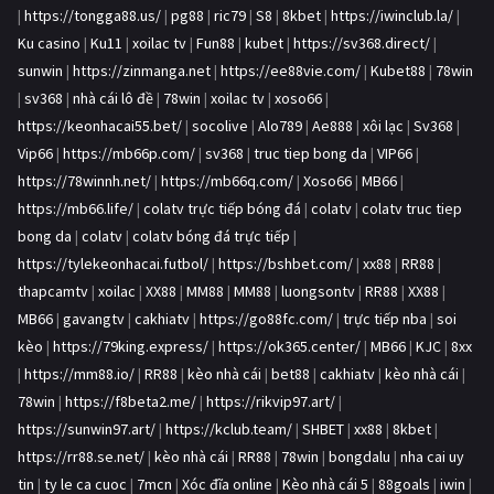
|
https://tongga88.us/
|
pg88
|
ric79
|
S8
|
8kbet
|
https://iwinclub.la/
|
Ku casino
|
Ku11
|
xoilac tv
|
Fun88
|
kubet
|
https://sv368.direct/
|
sunwin
|
https://zinmanga.net
|
https://ee88vie.com/
|
Kubet88
|
78win
|
sv368
|
nhà cái lô đề
|
78win
|
xoilac tv
|
xoso66
|
https://keonhacai55.bet/
|
socolive
|
Alo789
|
Ae888
|
xôi lạc
|
Sv368
|
Vip66
|
https://mb66p.com/
|
sv368
|
truc tiep bong da
|
VIP66
|
https://78winnh.net/
|
https://mb66q.com/
|
Xoso66
|
MB66
|
https://mb66.life/
|
colatv trực tiếp bóng đá
|
colatv
|
colatv truc tiep
bong da
|
colatv
|
colatv bóng đá trực tiếp
|
https://tylekeonhacai.futbol/
|
https://bshbet.com/
|
xx88
|
RR88
|
thapcamtv
|
xoilac
|
XX88
|
MM88
|
MM88
|
luongsontv
|
RR88
|
XX88
|
MB66
|
gavangtv
|
cakhiatv
|
https://go88fc.com/
|
trực tiếp nba
|
soi
kèo
|
https://79king.express/
|
https://ok365.center/
|
MB66
|
KJC
|
8xx
|
https://mm88.io/
|
RR88
|
kèo nhà cái
|
bet88
|
cakhiatv
|
kèo nhà cái
|
78win
|
https://f8beta2.me/
|
https://rikvip97.art/
|
https://sunwin97.art/
|
https://kclub.team/
|
SHBET
|
xx88
|
8kbet
|
https://rr88.se.net/
|
kèo nhà cái
|
RR88
|
78win
|
bongdalu
|
nha cai uy
tin
|
ty le ca cuoc
|
7mcn
|
Xóc đĩa online
|
Kèo nhà cái 5
|
88goals
|
iwin
|