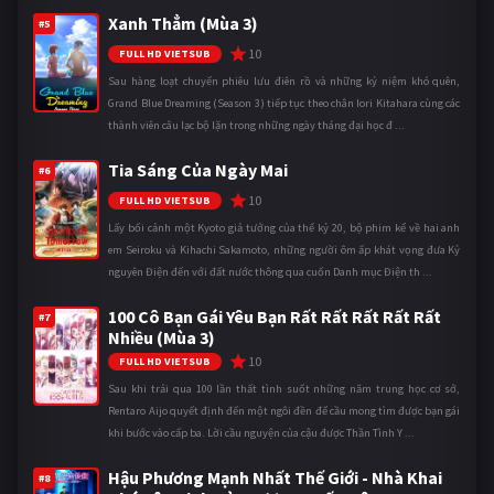
Xanh Thẳm (Mùa 3)
#5
10
FULL HD VIETSUB
Sau hàng loạt chuyến phiêu lưu điên rồ và những kỷ niệm khó quên,
Grand Blue Dreaming (Season 3) tiếp tục theo chân Iori Kitahara cùng các
thành viên câu lạc bộ lặn trong những ngày tháng đại học đ ...
Tia Sáng Của Ngày Mai
#6
10
FULL HD VIETSUB
Lấy bối cảnh một Kyoto giả tưởng của thế kỷ 20, bộ phim kể về hai anh
em Seiroku và Kihachi Sakamoto, những người ôm ấp khát vọng đưa Kỷ
nguyên Điện đến với đất nước thông qua cuốn Danh mục Điện th ...
100 Cô Bạn Gái Yêu Bạn Rất Rất Rất Rất Rất
#7
Nhiều (Mùa 3)
10
FULL HD VIETSUB
Sau khi trải qua 100 lần thất tình suốt những năm trung học cơ sở,
Rentaro Aijo quyết định đến một ngôi đền để cầu mong tìm được bạn gái
khi bước vào cấp ba. Lời cầu nguyện của cậu được Thần Tình Y ...
Hậu Phương Mạnh Nhất Thế Giới - Nhà Khai
#8