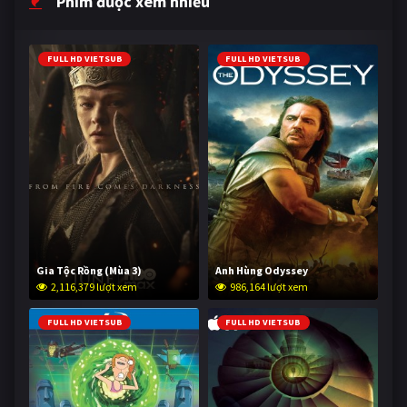
Phim được xem nhiều
FULL HD VIETSUB
FULL HD VIETSUB
Gia Tộc Rồng (Mùa 3)
Anh Hùng Odyssey
2,116,379 lượt xem
986,164 lượt xem
FULL HD VIETSUB
FULL HD VIETSUB