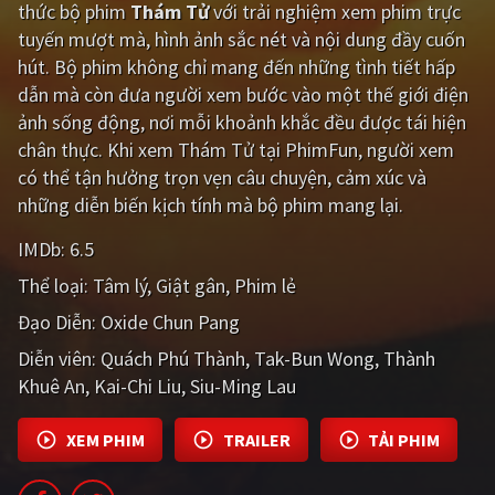
thức bộ phim
Thám Tử
với trải nghiệm xem phim trực
PHIM MỚI
tuyến mượt mà, hình ảnh sắc nét và nội dung đầy cuốn
PHIM BỘ
hút. Bộ phim không chỉ mang đến những tình tiết hấp
dẫn mà còn đưa người xem bước vào một thế giới điện
PHIM LẺ
ảnh sống động, nơi mỗi khoảnh khắc đều được tái hiện
chân thực. Khi xem Thám Tử tại PhimFun, người xem
PHIM CHIẾU RẠP
có thể tận hưởng trọn vẹn câu chuyện, cảm xúc và
TUYỂN TẬP PHIM
những diễn biến kịch tính mà bộ phim mang lại.
BLOG
IMDb:
6.5
Thể loại:
Tâm lý
Giật gân
Phim lẻ
Đạo Diễn:
Oxide Chun Pang
Diễn viên:
Quách Phú Thành
Tak-Bun Wong
Thành
Khuê An
Kai-Chi Liu
Siu-Ming Lau
XEM PHIM
TRAILER
TẢI PHIM