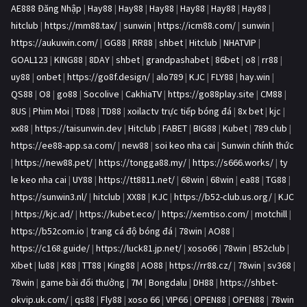
AE888 Đăng Nhập
|
Hay88
|
Hay88
|
Hay88
|
Hay88
|
Hay88
|
Hay88
|
hitclub
|
https://mm88.tax/
|
sunwin
|
https://icm88.com/
|
sunwin
|
https://aukuwin.com/
|
GG88
|
RR88
|
shbet
|
Hitclub
|
NHATVIP
|
GOAL123
|
KING88
|
8DAY
|
shbet
|
grandpashabet
|
86bet
|
o8
|
rr88
|
uy88
|
onbet
|
https://go8f.design/
|
alo789
|
KJC
|
FLY88
|
hay.win
|
QS88
|
O8
|
go88
|
Socolive
|
CakhiaTV
|
https://go88play.site
|
CM88
|
8US
|
Phim Moi
|
TD88
|
TD88
|
xoilactv trực tiếp bóng đá
|
8x bet
|
kjc
|
xx88
|
https://taisunwin.dev
|
Hitclub
|
FABET
|
BIG88
|
Kubet
|
789 club
|
https://ee88-app.sa.com/
|
new88
|
soi keo nha cai
|
Sunwin chính thức
|
https://new88.pet/
|
https://tongga88.my/
|
https://s666.works/
|
ty
le keo nha cai
|
UY88
|
https://tt8811.net/
|
68win
|
68win
|
ea88
|
TG88
|
https://sunwin3.nl/
|
hitclub
|
XX88
|
KJC
|
https://b52-club.us.org/
|
KJC
|
https://kjc.ad/
|
https://kubet.eco/
|
https://xemtiso.com/
|
motchill
|
https://b52com.io
|
trang cá độ bóng đá
|
78win
|
AO88
|
https://c168.guide/
|
https://luck81.jp.net/
|
xoso66
|
78win
|
B52club
|
Xibet
|
lu88
|
K88
|
TT88
|
King88
|
AO88
|
https://rr88.cz/
|
78win
|
sv368
|
78win
|
game bài đổi thưởng
|
7M
|
Bongdalu
|
DH88
|
https://shbet-
okvip.uk.com/
|
qs88
|
Fly88
|
xoso 66
|
VIP66
|
OPEN88
|
OPEN88
|
78win