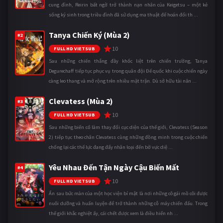
cung đình, Reirin bất ngờ trở thành nạn nhân của Keigetsu – một kẻ
sống ký sinh trong triều đình đã sử dụng ma thuật để hoán đổi th ...
Tanya Chiến Ký (Mùa 2)
#2
10
FULL HD VIETSUB
Sau những chiến thắng đầy khốc liệt trên chiến trường, Tanya
Degurechaff tiếp tục phục vụ trong quân đội Đế quốc khi cuộc chiến ngày
càng leo thang và mở rộng trên nhiều mặt trận. Dù sở hữu tài năn ...
Clevatess (Mùa 2)
#3
10
FULL HD VIETSUB
Sau những biến cố làm thay đổi cục diện của thế giới, Clevatess (Season
2) tiếp tục theo chân Clevatess cùng những đồng minh trong cuộc chiến
chống lại các thế lực đang đẩy nhân loại đến bờ vực diệ ...
Yêu Nhau Đến Tận Ngày Cậu Biến Mất
#4
10
FULL HD VIETSUB
Ẩn sau bức màn của một học viện bí mật là nơi những cô gái mồ côi được
nuôi dưỡng và huấn luyện để trở thành những cỗ máy chiến đấu. Trong
thế giới khắc nghiệt ấy, cái chết được xem là điều hiển nh ...