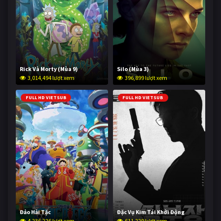
Rick Và Morty (Mùa 9)
Silo (Mùa 3)
3,014,494 lượt xem
396,899 lượt xem
FULL HD VIETSUB
FULL HD VIETSUB
Đảo Hải Tặc
Đặc Vụ Kim Tái Khởi Động
4,236,226 lượt xem
611,229 lượt xem