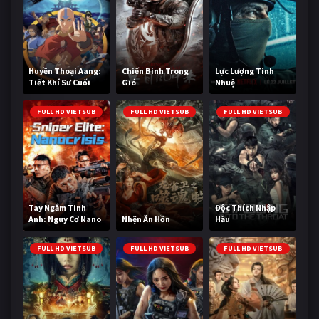
Huyền Thoại Aang:
Chiến Binh Trong
Lực Lượng Tinh
Tiết Khí Sư Cuối
Gió
Nhuệ
Cùng
FULL HD VIETSUB
FULL HD VIETSUB
FULL HD VIETSUB
Tay Ngắm Tinh
Độc Thích Nhập
Anh: Nguy Cơ Nano
Nhện Ăn Hồn
Hầu
FULL HD VIETSUB
FULL HD VIETSUB
FULL HD VIETSUB