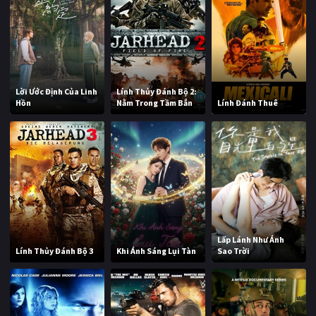
Lời Ước Định Của Linh
Lính Thủy Đánh Bộ 2:
Hồn
Nằm Trong Tầm Bắn
Lính Đánh Thuê
Lấp Lánh Như Ánh
Lính Thủy Đánh Bộ 3
Khi Ánh Sáng Lụi Tàn
Sao Trời