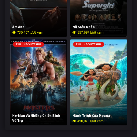
Ám Ảnh
Nữ Siêu Nhân
730,407 lượt xem
557,697 lượt xem
FULL HD VIETSUB
FULL HD VIETSUB
He-Man Và Những Chiến Binh
Hành Trình Của Moana
Vũ Trụ
498,870 lượt xem
248,311 lượt xem