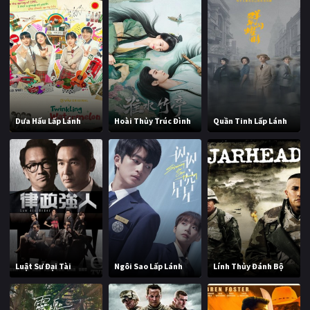
Dưa Hấu Lấp Lánh
Hoài Thủy Trúc Đình
Quần Tinh Lấp Lánh
Luật Sư Đại Tài
Ngôi Sao Lấp Lánh
Lính Thủy Đánh Bộ