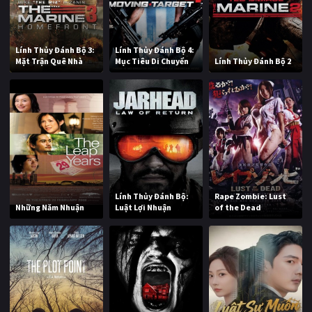
Lính Thủy Đánh Bộ 3:
Lính Thủy Đánh Bộ 4:
Mặt Trận Quê Nhà
Mục Tiêu Di Chuyển
Lính Thủy Đánh Bộ 2
Lính Thủy Đánh Bộ:
Rape Zombie: Lust
Những Năm Nhuận
Luật Lợi Nhuận
of the Dead