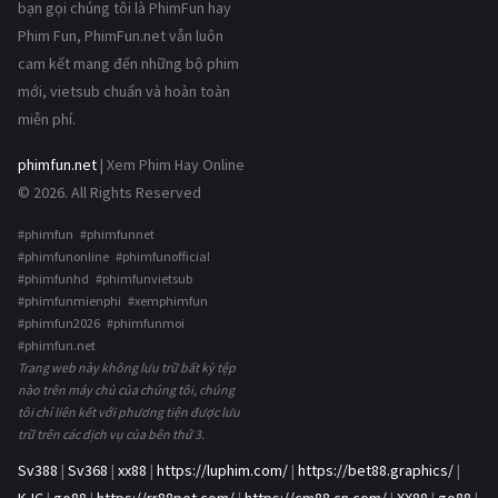
bạn gọi chúng tôi là PhimFun hay
Phim Fun, PhimFun.net vẫn luôn
cam kết mang đến những bộ phim
mới, vietsub chuẩn và hoàn toàn
miễn phí.
phimfun.net
| Xem Phim Hay Online
© 2026. All Rights Reserved
#phimfun #phimfunnet
#phimfunonline #phimfunofficial
#phimfunhd #phimfunvietsub
#phimfunmienphi #xemphimfun
#phimfun2026 #phimfunmoi
#phimfun.net
Trang web này không lưu trữ bất kỳ tệp
nào trên máy chủ của chúng tôi, chúng
tôi chỉ liên kết với phương tiện được lưu
trữ trên các dịch vụ của bên thứ 3.
Sv388
|
Sv368
|
xx88
|
https://luphim.com/
|
https://bet88.graphics/
|