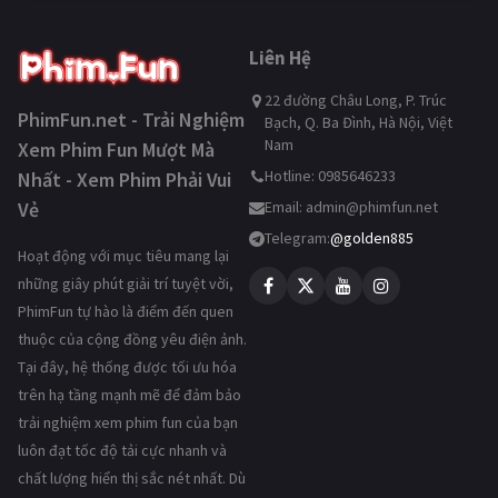
Liên Hệ
22 đường Châu Long, P. Trúc
PhimFun.net - Trải Nghiệm
Bạch, Q. Ba Đình, Hà Nội, Việt
Nam
Xem Phim Fun Mượt Mà
Hotline: 0985646233
Nhất - Xem Phim Phải Vui
Vẻ
Email:
admin@phimfun.net
Telegram:
@golden885
Hoạt động với mục tiêu mang lại
những giây phút giải trí tuyệt vời,
PhimFun tự hào là điểm đến quen
thuộc của cộng đồng yêu điện ảnh.
Tại đây, hệ thống được tối ưu hóa
trên hạ tầng mạnh mẽ để đảm bảo
trải nghiệm xem phim fun của bạn
luôn đạt tốc độ tải cực nhanh và
chất lượng hiển thị sắc nét nhất. Dù