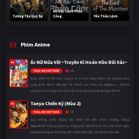
Nữ Đặc Cảnh Phản
Tương Tây Quỷ Sự
Công
Yêu Thần Lệnh
Phim Anime
Ác Nữ Nửa Vời ~Truyền Kì Hoán Hồn Đổi Xác~
#1
10
FULL HD VIETSUB
Được điện hạ hết mực sủng ái và ví như nàng bướm rực rỡ giữa chốn
cung đình, Reirin bất ngờ trở thành nạn nhân của Keigetsu – một kẻ
sống ký sinh trong triều đình đã sử dụng ma thuật để hoán đổi th ...
Tanya Chiến Ký (Mùa 2)
#2
10
FULL HD VIETSUB
Sau những chiến thắng đầy khốc liệt trên chiến trường, Tanya
Degurechaff tiếp tục phục vụ trong quân đội Đế quốc khi cuộc chiến ngày
càng leo thang và mở rộng trên nhiều mặt trận. Dù sở hữu tài năn ...