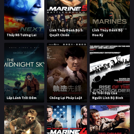
Lính Thủy Đánh Bộ 5:
Lính Thủy Đánh Bộ
Thấy Rõ Tương Lai
Quyết Chiến
Hoa Kỳ
Sự Trỗi Dậy Của
Lấp Lánh Trời Đêm
Chống Lại Pháp Luật
Người Lính Bộ Binh