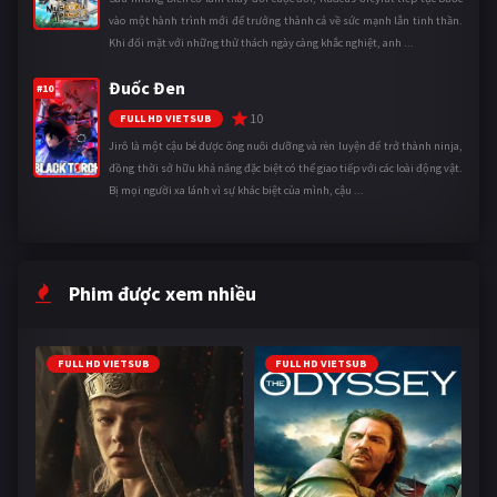
vào một hành trình mới để trưởng thành cả về sức mạnh lẫn tinh thần.
Khi đối mặt với những thử thách ngày càng khắc nghiệt, anh ...
Đuốc Đen
#10
10
FULL HD VIETSUB
Jirô là một cậu bé được ông nuôi dưỡng và rèn luyện để trở thành ninja,
đồng thời sở hữu khả năng đặc biệt có thể giao tiếp với các loài động vật.
Bị mọi người xa lánh vì sự khác biệt của mình, cậu ...
Phim được xem nhiều
FULL HD VIETSUB
FULL HD VIETSUB