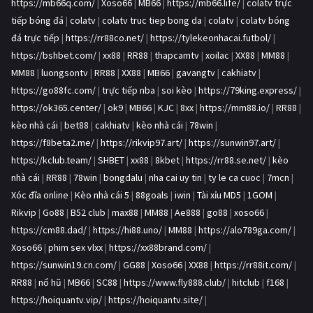
https://mb66q.com/
|
Xoso66
|
MB66
|
https://mb66.life/
|
colatv trực
tiếp bóng đá
|
colatv
|
colatv truc tiep bong da
|
colatv
|
colatv bóng
đá trực tiếp
|
https://rr88co.net/
|
https://tylekeonhacai.futbol/
|
https://bshbet.com/
|
xx88
|
RR88
|
thapcamtv
|
xoilac
|
XX88
|
MM88
|
MM88
|
luongsontv
|
RR88
|
XX88
|
MB66
|
gavangtv
|
cakhiatv
|
https://go88fc.com/
|
trực tiếp nba
|
soi kèo
|
https://79king.express/
|
https://ok365.center/
|
ok9
|
MB66
|
KJC
|
8xx
|
https://mm88.io/
|
RR88
|
kèo nhà cái
|
bet88
|
cakhiatv
|
kèo nhà cái
|
78win
|
https://f8beta2.me/
|
https://rikvip97.art/
|
https://sunwin97.art/
|
https://kclub.team/
|
SHBET
|
xx88
|
8kbet
|
https://rr88.se.net/
|
kèo
nhà cái
|
RR88
|
78win
|
bongdalu
|
nha cai uy tin
|
ty le ca cuoc
|
7mcn
|
Xóc đĩa online
|
Kèo nhà cái 5
|
88goals
|
iwin
|
Tài xỉu MD5
|
1GOM
|
Rikvip
|
Go88
|
B52 club
|
max88
|
MM88
|
Ae888
|
go88
|
xoso66
|
https://cm88.dad/
|
https://hi88.uno/
|
MM88
|
https://alo789ga.com/
|
Xoso66
|
phim sex vlxx
|
https://xx88brand.com/
|
https://sunwin19.cn.com/
|
GG88
|
Xoso66
|
XX88
|
https://rr88it.com/
|
RR88
|
nổ hũ
|
MB66
|
SC88
|
https://www.fly888.club/
|
hitclub
|
f168
|
https://hoiquantv.vip/
|
https://hoiquantv.site/
|