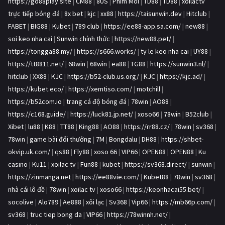
https://go88play.site
|
CM88
|
8US
|
Phim Moi
|
TD88
|
TD88
|
xoilactv
trực tiếp bóng đá
|
8x bet
|
kjc
|
xx88
|
https://taisunwin.dev
|
Hitclub
|
FABET
|
BIG88
|
Kubet
|
789 club
|
https://ee88-app.sa.com/
|
new88
|
soi keo nha cai
|
Sunwin chính thức
|
https://new88.pet/
|
https://tongga88.my/
|
https://s666.works/
|
ty le keo nha cai
|
UY88
|
https://tt8811.net/
|
68win
|
68win
|
ea88
|
TG88
|
https://sunwin3.nl/
|
hitclub
|
XX88
|
KJC
|
https://b52-club.us.org/
|
KJC
|
https://kjc.ad/
|
https://kubet.eco/
|
https://xemtiso.com/
|
motchill
|
https://b52com.io
|
trang cá độ bóng đá
|
78win
|
AO88
|
https://c168.guide/
|
https://luck81.jp.net/
|
xoso66
|
78win
|
B52club
|
Xibet
|
lu88
|
K88
|
TT88
|
King88
|
AO88
|
https://rr88.cz/
|
78win
|
sv368
|
78win
|
game bài đổi thưởng
|
7M
|
Bongdalu
|
DH88
|
https://shbet-
okvip.uk.com/
|
qs88
|
Fly88
|
xoso 66
|
VIP66
|
OPEN88
|
OPEN88
|
Ku
casino
|
Ku11
|
xoilac tv
|
Fun88
|
kubet
|
https://sv368.direct/
|
sunwin
|
https://zinmanga.net
|
https://ee88vie.com/
|
Kubet88
|
78win
|
sv368
|
nhà cái lô đề
|
78win
|
xoilac tv
|
xoso66
|
https://keonhacai55.bet/
|
socolive
|
Alo789
|
Ae888
|
xôi lạc
|
Sv368
|
Vip66
|
https://mb66p.com/
|
sv368
|
truc tiep bong da
|
VIP66
|
https://78winnh.net/
|