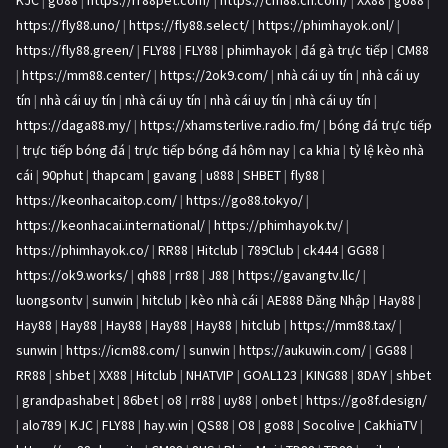
KJC
|
go88
|
https://rr88pet.com/
|
https://cm88.cn.com/
|
XX88
|
go88
|
https://fly88.uno/
|
https://fly88.select/
|
https://phimhayok.onl/
|
https://fly88.green/
|
FLY88
|
FLY88
|
phimhayok
|
đá gà trực tiếp
|
CM88
|
https://mm88.center/
|
https://2ok9.com/
|
nhà cái uy tín
|
nhà cái uy
tín
|
nhà cái uy tín
|
nhà cái uy tín
|
nhà cái uy tín
|
nhà cái uy tín
|
https://daga88.my/
|
https://xhamsterlive.radio.fm/
|
bóng đá trực tiếp
|
trực tiếp bóng đá
|
trực tiếp bóng đá hôm nay
|
ca khia
|
tỷ lệ kèo nhà
cái
|
90phut
|
thapcam
|
gavang
|
u888
|
SHBET
|
fly88
|
https://keonhacaitop.com/
|
https://go88.tokyo/
|
https://keonhacai.international/
|
https://phimhayok.tv/
|
https://phimhayok.co/
|
RR88
|
Hitclub
|
789Club
|
ck444
|
GG88
|
https://ok9.works/
|
qh88
|
rr88
|
J88
|
https://gavangtv.llc/
|
luongsontv
|
sunwin
|
hitclub
|
kèo nhà cái
|
AE888 Đăng Nhập
|
Hay88
|
Hay88
|
Hay88
|
Hay88
|
Hay88
|
Hay88
|
hitclub
|
https://mm88.tax/
|
sunwin
|
https://icm88.com/
|
sunwin
|
https://aukuwin.com/
|
GG88
|
RR88
|
shbet
|
XX88
|
Hitclub
|
NHATVIP
|
GOAL123
|
KING88
|
8DAY
|
shbet
|
grandpashabet
|
86bet
|
o8
|
rr88
|
uy88
|
onbet
|
https://go8f.design/
|
alo789
|
KJC
|
FLY88
|
hay.win
|
QS88
|
O8
|
go88
|
Socolive
|
CakhiaTV
|