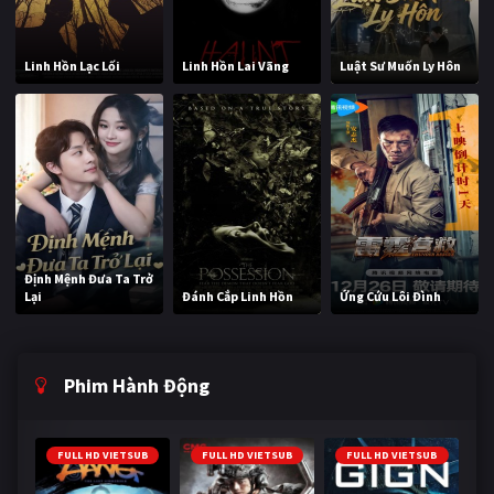
Linh Hồn Lạc Lối
Linh Hồn Lai Vãng
Luật Sư Muốn Ly Hôn
Định Mệnh Đưa Ta Trở
Lại
Đánh Cắp Linh Hồn
Ứng Cứu Lôi Đình
Phim Hành Động
FULL HD VIETSUB
FULL HD VIETSUB
FULL HD VIETSUB