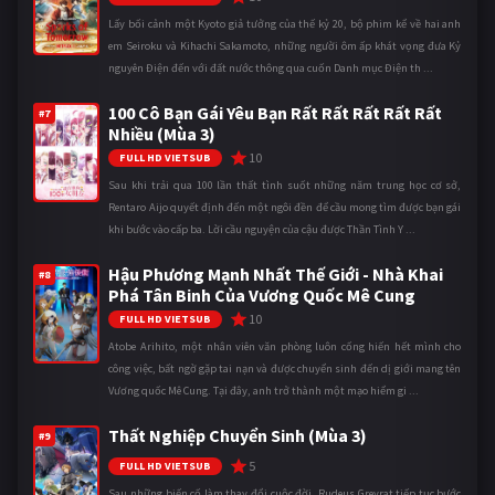
Lấy bối cảnh một Kyoto giả tưởng của thế kỷ 20, bộ phim kể về hai anh
em Seiroku và Kihachi Sakamoto, những người ôm ấp khát vọng đưa Kỷ
nguyên Điện đến với đất nước thông qua cuốn Danh mục Điện th ...
100 Cô Bạn Gái Yêu Bạn Rất Rất Rất Rất Rất
#7
Nhiều (Mùa 3)
10
FULL HD VIETSUB
Sau khi trải qua 100 lần thất tình suốt những năm trung học cơ sở,
Rentaro Aijo quyết định đến một ngôi đền để cầu mong tìm được bạn gái
khi bước vào cấp ba. Lời cầu nguyện của cậu được Thần Tình Y ...
Hậu Phương Mạnh Nhất Thế Giới - Nhà Khai
#8
Phá Tân Binh Của Vương Quốc Mê Cung
10
FULL HD VIETSUB
Atobe Arihito, một nhân viên văn phòng luôn cống hiến hết mình cho
công việc, bất ngờ gặp tai nạn và được chuyển sinh đến dị giới mang tên
Vương quốc Mê Cung. Tại đây, anh trở thành một mạo hiểm gi ...
Thất Nghiệp Chuyển Sinh (Mùa 3)
#9
5
FULL HD VIETSUB
Sau những biến cố làm thay đổi cuộc đời, Rudeus Greyrat tiếp tục bước