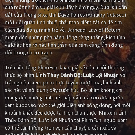
của một nhiệm vụ giải cứu đầy hiểm nguy. Dưới sự dẫn
Giật gân
Gia đình
dắt của Trung sĩ xạ thủ Dave Torres (Amaury Nolasco),
một đội quân tinh nhuệ phải mạo hiểm tất cả để tìm
Bí ẩn
Lịch sử
cách đưa đồng minh trở về. Jarhead: Law of Return
Viễn Tây
Tiểu sử
mang đến những pha hành động căng thẳng, kịch tính
và khắc họa rõ nét tinh thần quả cảm cùng tình đồng
GameShow
DramaTV
đội trong chiến tranh.
QUỐC GIA
Trên nền tảng
PhimFun
, khán giả sẽ có cơ hội thưởng
thức bộ phim
Lính Thủy Đánh Bộ: Luật Lợi Nhuận
với
Âu - Mỹ
Trung Quốc - Hồng Kông
trải nghiệm xem phim trực tuyến mượt mà, hình ảnh
Hàn Quốc
Nhật Bản
sắc nét và nội dung đầy cuốn hút. Bộ phim không chỉ
mang đến những tình tiết hấp dẫn mà còn đưa người
Ấn Độ
Việt Nam
xem bước vào một thế giới điện ảnh sống động, nơi mỗi
Tổng hợp
khoảnh khắc đều được tái hiện chân thực. Khi xem Lính
Thủy Đánh Bộ: Luật Lợi Nhuận tại PhimFun, người xem
có thể tận hưởng trọn vẹn câu chuyện, cảm xúc và
CẬP NHẬT