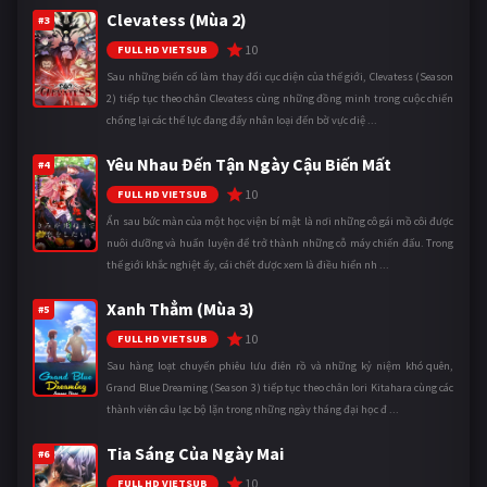
Clevatess (Mùa 2)
#3
10
FULL HD VIETSUB
Sau những biến cố làm thay đổi cục diện của thế giới, Clevatess (Season
2) tiếp tục theo chân Clevatess cùng những đồng minh trong cuộc chiến
chống lại các thế lực đang đẩy nhân loại đến bờ vực diệ ...
Yêu Nhau Đến Tận Ngày Cậu Biến Mất
#4
10
FULL HD VIETSUB
Ẩn sau bức màn của một học viện bí mật là nơi những cô gái mồ côi được
nuôi dưỡng và huấn luyện để trở thành những cỗ máy chiến đấu. Trong
thế giới khắc nghiệt ấy, cái chết được xem là điều hiển nh ...
Xanh Thẳm (Mùa 3)
#5
10
FULL HD VIETSUB
Sau hàng loạt chuyến phiêu lưu điên rồ và những kỷ niệm khó quên,
Grand Blue Dreaming (Season 3) tiếp tục theo chân Iori Kitahara cùng các
thành viên câu lạc bộ lặn trong những ngày tháng đại học đ ...
Tia Sáng Của Ngày Mai
#6
10
FULL HD VIETSUB