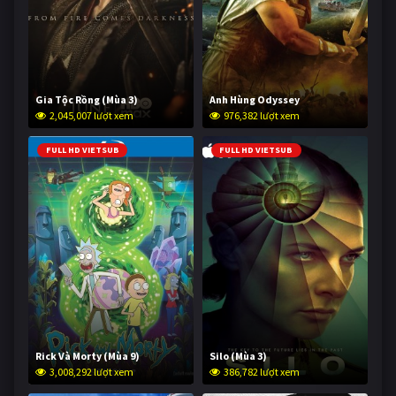
Gia Tộc Rồng (Mùa 3)
Anh Hùng Odyssey
2,045,007 lượt xem
976,382 lượt xem
FULL HD VIETSUB
FULL HD VIETSUB
Rick Và Morty (Mùa 9)
Silo (Mùa 3)
3,008,292 lượt xem
386,782 lượt xem