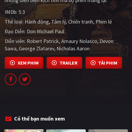
những diễn biến kịch tính mà bộ phim mang lại.
PHIM MỚI
IMDb:
5.3
PHIM BỘ
Thể loại:
Hành động
Tâm lý
Chiến tranh
Phim lẻ
PHIM LẺ
Đạo Diễn:
Don Michael Paul
Diễn viên:
Robert Patrick
Amaury Nolasco
Devon
PHIM CHIẾU RẠP
Sawa
George Zlatarev
Nicholas Aaron
TUYỂN TẬP PHIM
XEM PHIM
TRAILER
TẢI PHIM
BLOG
Có thể bạn muốn xem