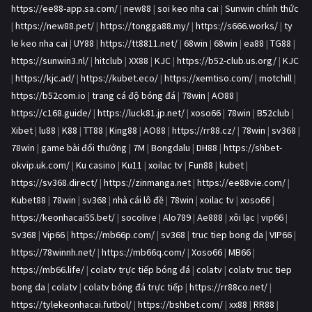
https://ee88-app.sa.com/
|
new88
|
soi keo nha cai
|
Sunwin chính thức
|
https://new88.pet/
|
https://tongga88.my/
|
https://s666.works/
|
ty
le keo nha cai
|
UY88
|
https://tt8811.net/
|
68win
|
68win
|
ea88
|
TG88
|
https://sunwin3.nl/
|
hitclub
|
XX88
|
KJC
|
https://b52-club.us.org/
|
KJC
|
https://kjc.ad/
|
https://kubet.eco/
|
https://xemtiso.com/
|
motchill
|
https://b52com.io
|
trang cá độ bóng đá
|
78win
|
AO88
|
https://c168.guide/
|
https://luck81.jp.net/
|
xoso66
|
78win
|
B52club
|
Xibet
|
lu88
|
K88
|
TT88
|
King88
|
AO88
|
https://rr88.cz/
|
78win
|
sv368
|
78win
|
game bài đổi thưởng
|
7M
|
Bongdalu
|
DH88
|
https://shbet-
okvip.uk.com/
|
Ku casino
|
Ku11
|
xoilac tv
|
Fun88
|
kubet
|
https://sv368.direct/
|
https://zinmanga.net
|
https://ee88vie.com/
|
Kubet88
|
78win
|
sv368
|
nhà cái lô đề
|
78win
|
xoilac tv
|
xoso66
|
https://keonhacai55.bet/
|
socolive
|
Alo789
|
Ae888
|
xôi lạc
|
vip66
|
Sv368
|
Vip66
|
https://mb66p.com/
|
sv368
|
truc tiep bong da
|
VIP66
|
https://78winnh.net/
|
https://mb66q.com/
|
Xoso66
|
MB66
|
https://mb66.life/
|
colatv trực tiếp bóng đá
|
colatv
|
colatv truc tiep
bong da
|
colatv
|
colatv bóng đá trực tiếp
|
https://rr88co.net/
|
https://tylekeonhacai.futbol/
|
https://bshbet.com/
|
xx88
|
RR88
|