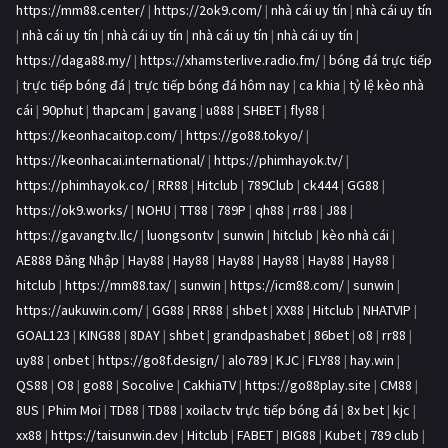
https://mm88.center/
|
https://2ok9.com/
|
nhà cái uy tín
|
nhà cái uy tín
|
nhà cái uy tín
|
nhà cái uy tín
|
nhà cái uy tín
|
nhà cái uy tín
|
https://daga88.my/
|
https://xhamsterlive.radio.fm/
|
bóng đá trực tiếp
|
trực tiếp bóng đá
|
trực tiếp bóng đá hôm nay
|
ca khia
|
tỷ lệ kèo nhà
cái
|
90phut
|
thapcam
|
gavang
|
u888
|
SHBET
|
fly88
|
https://keonhacaitop.com/
|
https://go88.tokyo/
|
https://keonhacai.international/
|
https://phimhayok.tv/
|
https://phimhayok.co/
|
RR88
|
Hitclub
|
789Club
|
ck444
|
GG88
|
https://ok9.works/
|
NOHU
|
TT88
|
789P
|
qh88
|
rr88
|
J88
|
https://gavangtv.llc/
|
luongsontv
|
sunwin
|
hitclub
|
kèo nhà cái
|
AE888 Đăng Nhập
|
Hay88
|
Hay88
|
Hay88
|
Hay88
|
Hay88
|
Hay88
|
hitclub
|
https://mm88.tax/
|
sunwin
|
https://icm88.com/
|
sunwin
|
https://aukuwin.com/
|
GG88
|
RR88
|
shbet
|
XX88
|
Hitclub
|
NHATVIP
|
GOAL123
|
KING88
|
8DAY
|
shbet
|
grandpashabet
|
86bet
|
o8
|
rr88
|
uy88
|
onbet
|
https://go8f.design/
|
alo789
|
KJC
|
FLY88
|
hay.win
|
QS88
|
O8
|
go88
|
Socolive
|
CakhiaTV
|
https://go88play.site
|
CM88
|
8US
|
Phim Moi
|
TD88
|
TD88
|
xoilactv trực tiếp bóng đá
|
8x bet
|
kjc
|
xx88
|
https://taisunwin.dev
|
Hitclub
|
FABET
|
BIG88
|
Kubet
|
789 club
|