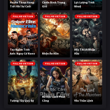
Huyền Thoại Aang:
Chiến Binh Trong
Lực Lượng Tinh
Tiết Khí Sư Cuối
Gió
Nhuệ
Cùng
FULL HD VIETSUB
FULL HD VIETSUB
FULL HD VIETSUB
Tay Ngắm Tinh
Độc Thích Nhập
Anh: Nguy Cơ Nano
Nhện Ăn Hồn
Hầu
FULL HD VIETSUB
FULL HD VIETSUB
FULL HD VIETSUB
Nữ Đặc Cảnh Phản
Tương Tây Quỷ Sự
Công
Yêu Thần Lệnh