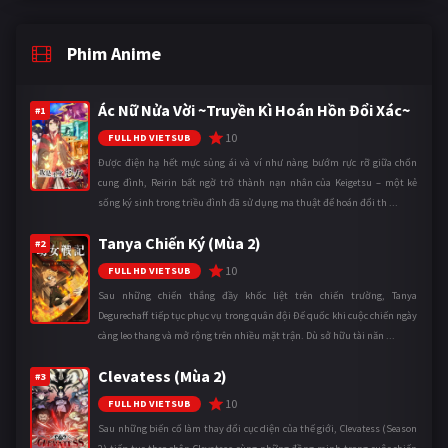
Phim Anime
Ác Nữ Nửa Vời ~Truyền Kì Hoán Hồn Đổi Xác~
#1
10
FULL HD VIETSUB
Được điện hạ hết mực sủng ái và ví như nàng bướm rực rỡ giữa chốn
cung đình, Reirin bất ngờ trở thành nạn nhân của Keigetsu – một kẻ
sống ký sinh trong triều đình đã sử dụng ma thuật để hoán đổi th ...
Tanya Chiến Ký (Mùa 2)
#2
10
FULL HD VIETSUB
Sau những chiến thắng đầy khốc liệt trên chiến trường, Tanya
Degurechaff tiếp tục phục vụ trong quân đội Đế quốc khi cuộc chiến ngày
càng leo thang và mở rộng trên nhiều mặt trận. Dù sở hữu tài năn ...
Clevatess (Mùa 2)
#3
10
FULL HD VIETSUB
Sau những biến cố làm thay đổi cục diện của thế giới, Clevatess (Season