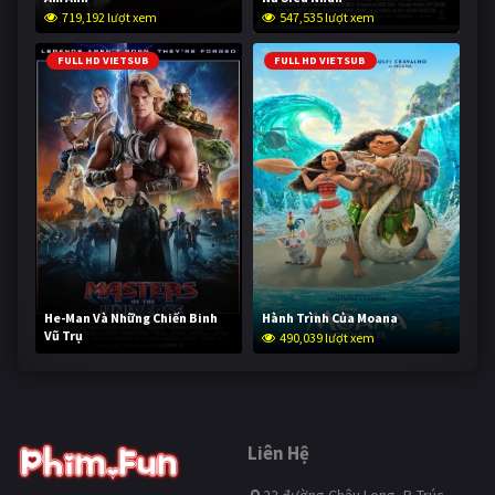
719,192 lượt xem
547,535 lượt xem
FULL HD VIETSUB
FULL HD VIETSUB
He-Man Và Những Chiến Binh
Hành Trình Của Moana
Vũ Trụ
490,039 lượt xem
238,615 lượt xem
Liên Hệ