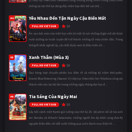
2) tiếp tục theo chân Clevatess cùng những đồng minh trong cuộc chiến
chống lại các thế lực đang đẩy nhân loại đến bờ vực diệ ...
Yêu Nhau Đến Tận Ngày Cậu Biến Mất
#4
10
FULL HD VIETSUB
Ẩn sau bức màn của một học viện bí mật là nơi những cô gái mồ côi được
nuôi dưỡng và huấn luyện để trở thành những cỗ máy chiến đấu. Trong
thế giới khắc nghiệt ấy, cái chết được xem là điều hiển nh ...
Xanh Thẳm (Mùa 3)
#5
10
FULL HD VIETSUB
Sau hàng loạt chuyến phiêu lưu điên rồ và những kỷ niệm khó quên,
Grand Blue Dreaming (Season 3) tiếp tục theo chân Iori Kitahara cùng các
thành viên câu lạc bộ lặn trong những ngày tháng đại học đ ...
Tia Sáng Của Ngày Mai
#6
10
FULL HD VIETSUB
Lấy bối cảnh một Kyoto giả tưởng của thế kỷ 20, bộ phim kể về hai anh
em Seiroku và Kihachi Sakamoto, những người ôm ấp khát vọng đưa Kỷ
nguyên Điện đến với đất nước thông qua cuốn Danh mục Điện th ...