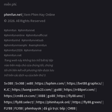
miễn phí.
phimfun.net
| Xem Phim Hay Online
© 2026. All Rights Reserved
#phimfun #phimfunnet
#phimfunonline #phimfunofficial
#phimfunhd #phimfunvietsub
#phimfunmienphi #xemphimfun
#phimfun2026 #phimfunmoi
#phimfun.net
Trang web này không lưu trữ bất kỳ tệp
nào trên máy chủ của chúng tôi, chúng
tôi chỉ liên kết với phương tiện được lưu
trữ trên các dịch vụ của bên thứ 3.
Sv388
|
Sv368
|
xx88
|
https://luphim.com/
|
https://bet88.graphics/
|
KJC
|
https://luongsontv23.com/
|
go88
|
https://rr88pet.com/
|
https://cm88.cn.com/
|
XX88
|
go88
|
https://fly88.uno/
|
https://fly88.select/
|
https://phimhayok.onl/
|
https://fly88.green/
|
FLY88
|
FLY88
|
phimhayok
|
đá gà trực tiếp
|
CM88
|