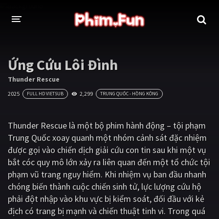
THỂ LOẠI
Ứng Cứu Lôi Đình
Thần thoại - Cổ trang
Hành động
Thunder Rescue
2025
2,299
FULL HD VIETSUB
TRUNG QUỐC - HỒNG KÔNG
Tâm lý
Chiến tranh
Võ thuật - Kiếm hiệp
Nhạc kịch
Thunder Rescue là một bộ phim hành động – tội phạm
Trung Quốc xoay quanh một nhóm cảnh sát đặc nhiệm
Kinh dị
Tội phạm - Hình sự
được gọi vào chiến dịch giải cứu con tin sau khi một vụ
Phiêu lưu
Hài hước
bắt cóc quy mô lớn xảy ra liên quan đến một tổ chức tội
phạm vũ trang nguy hiểm. Khi nhiệm vụ ban đầu nhanh
Viễn tưởng
Khoa học - Tài liệu
chóng biến thành cuộc chiến sinh tử, lực lượng cứu hộ
Hoạt hình
Thể thao
phải đột nhập vào khu vực bị kiểm soát, đối đầu với kẻ
địch có trang bị mạnh và chiến thuật tinh vi. Trong quá
Tình cảm - Lãng mạn
Kỳ ảo