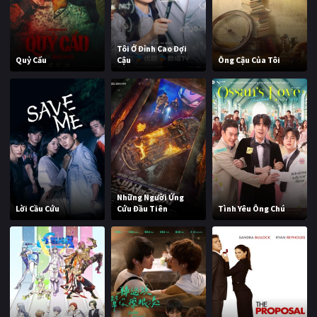
Tôi Ở Đỉnh Cao Đợi
Quỷ Cẩu
Cậu
Ông Cậu Của Tôi
Những Người Ứng
Lời Cầu Cứu
Cứu Đầu Tiên
Tình Yêu Ông Chú