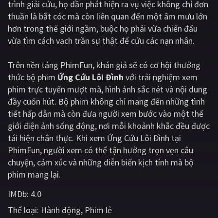
trình giải cứu, họ dần phát hiện ra vụ việc không chỉ đơn
thuần là bắt cóc mà còn liên quan đến một âm mưu lớn
Giật gân
Gia đình
hơn trong thế giới ngầm, buộc họ phải vừa chiến đấu
Bí ẩn
Lịch sử
vừa tìm cách vạch trần sự thật để cứu các nạn nhân.
Viễn Tây
Tiểu sử
Trên nền tảng
PhimFun
, khán giả sẽ có cơ hội thưởng
GameShow
DramaTV
thức bộ phim
Ứng Cứu Lôi Đình
với trải nghiệm xem
phim trực tuyến mượt mà, hình ảnh sắc nét và nội dung
QUỐC GIA
đầy cuốn hút. Bộ phim không chỉ mang đến những tình
tiết hấp dẫn mà còn đưa người xem bước vào một thế
Âu - Mỹ
Trung Quốc - Hồng Kông
giới điện ảnh sống động, nơi mỗi khoảnh khắc đều được
tái hiện chân thực. Khi xem Ứng Cứu Lôi Đình tại
Hàn Quốc
Nhật Bản
PhimFun, người xem có thể tận hưởng trọn vẹn câu
Ấn Độ
Việt Nam
chuyện, cảm xúc và những diễn biến kịch tính mà bộ
phim mang lại.
Tổng hợp
IMDb:
4.0
CẬP NHẬT
Thể loại:
Hành động
Phim lẻ