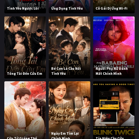
Tình Yêu Ngược Lối
Ứng Dụng Tình Yêu
Cô Gái Dị Ứng Wi-Fi
Bé Con Là Cầu Nối
Người Phụ Nữ Đánh
Tổng Tài Đến Cứu Em
Tình Yêu
Mất Chính Mình
Ngày Em Tìm Lại
Cửu Tử Giáng Thế
Chính Mình
Tín Hiệu Cầu Cứu