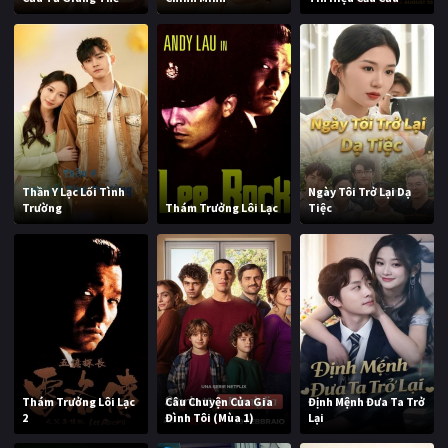
Thần Y Lạc Lối Tình
Ngày Tôi Trở Lại Dạ
Trường
Thám Trưởng Lôi Lạc
Tiệc
Thám Trưởng Lôi Lạc
Câu Chuyện Của Gia
Định Mệnh Đưa Ta Trở
2
Đình Tôi (Mùa 1)
Lại