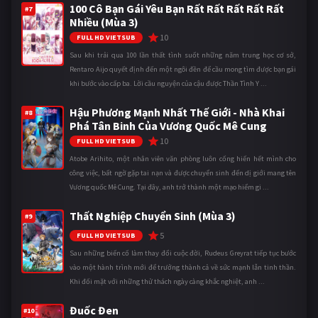
100 Cô Bạn Gái Yêu Bạn Rất Rất Rất Rất Rất
#7
Nhiều (Mùa 3)
10
FULL HD VIETSUB
Sau khi trải qua 100 lần thất tình suốt những năm trung học cơ sở,
Rentaro Aijo quyết định đến một ngôi đền để cầu mong tìm được bạn gái
khi bước vào cấp ba. Lời cầu nguyện của cậu được Thần Tình Y ...
Hậu Phương Mạnh Nhất Thế Giới - Nhà Khai
#8
Phá Tân Binh Của Vương Quốc Mê Cung
10
FULL HD VIETSUB
Atobe Arihito, một nhân viên văn phòng luôn cống hiến hết mình cho
công việc, bất ngờ gặp tai nạn và được chuyển sinh đến dị giới mang tên
Vương quốc Mê Cung. Tại đây, anh trở thành một mạo hiểm gi ...
Thất Nghiệp Chuyển Sinh (Mùa 3)
#9
5
FULL HD VIETSUB
Sau những biến cố làm thay đổi cuộc đời, Rudeus Greyrat tiếp tục bước
vào một hành trình mới để trưởng thành cả về sức mạnh lẫn tinh thần.
Khi đối mặt với những thử thách ngày càng khắc nghiệt, anh ...
Đuốc Đen
#10