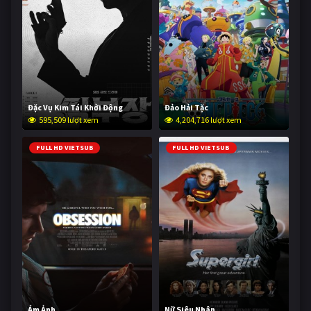
Đặc Vụ Kim Tái Khởi Động
Đảo Hải Tặc
595,509 lượt xem
4,204,716 lượt xem
FULL HD VIETSUB
FULL HD VIETSUB
Ám Ảnh
Nữ Siêu Nhân