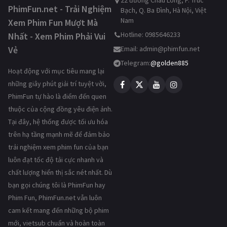
22 đường Châu Long, P. Trúc
PhimFun.net - Trải Nghiệm
Bạch, Q. Ba Đình, Hà Nội, Việt
Nam
Xem Phim Fun Mượt Mà
Hotline: 0985646233
Nhất - Xem Phim Phải Vui
Vẻ
Email:
admin@phimfun.net
Telegram:
@golden885
Hoạt động với mục tiêu mang lại
những giây phút giải trí tuyệt vời,
PhimFun tự hào là điểm đến quen
thuộc của cộng đồng yêu điện ảnh.
Tại đây, hệ thống được tối ưu hóa
trên hạ tầng mạnh mẽ để đảm bảo
trải nghiệm xem phim fun của bạn
luôn đạt tốc độ tải cực nhanh và
chất lượng hiển thị sắc nét nhất. Dù
bạn gọi chúng tôi là PhimFun hay
Phim Fun, PhimFun.net vẫn luôn
cam kết mang đến những bộ phim
mới, vietsub chuẩn và hoàn toàn