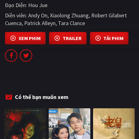
Đạo Diễn:
Hou Jue
PHIM MỚI
Diễn viên:
Andy On
Xiaolong Zhuang
Robert Gilabert
PHIM BỘ
Cuenca
Patrick Alleyn
Tara Clance
PHIM LẺ
XEM PHIM
TRAILER
TẢI PHIM
PHIM CHIẾU RẠP
TUYỂN TẬP PHIM
BLOG
Có thể bạn muốn xem