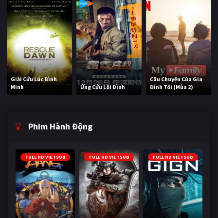
Giải Cứu Lúc Bình
Câu Chuyện Của Gia
Minh
Ứng Cứu Lôi Đình
Đình Tôi (Mùa 2)
Phim Hành Động
FULL HD VIETSUB
FULL HD VIETSUB
FULL HD VIETSUB