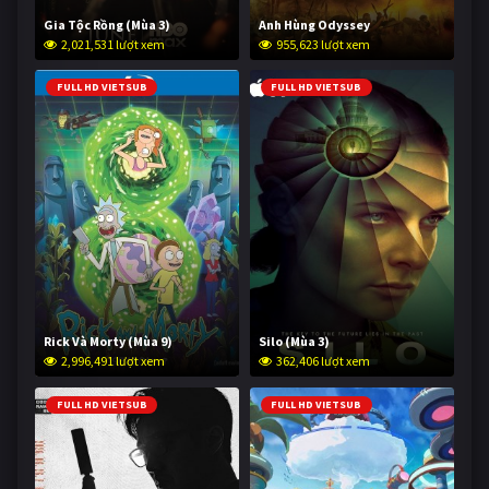
Gia Tộc Rồng (Mùa 3)
Anh Hùng Odyssey
2,021,531 lượt xem
955,623 lượt xem
FULL HD VIETSUB
FULL HD VIETSUB
Rick Và Morty (Mùa 9)
Silo (Mùa 3)
2,996,491 lượt xem
362,406 lượt xem
FULL HD VIETSUB
FULL HD VIETSUB