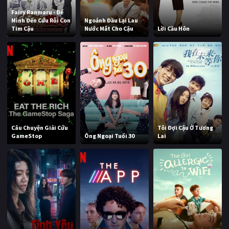
Fairy Ranmaru - Để
Mình Đến Cứu Rỗi Con
Ngoảnh Đầu Lại Lau
Tim Cậu
Nước Mắt Cho Cậu
Lời Cầu Hôn
Câu Chuyện Giải Cứu
Tôi Đợi Cậu Ở Tương
GameStop
Ông Ngoại Tuổi 30
Lai