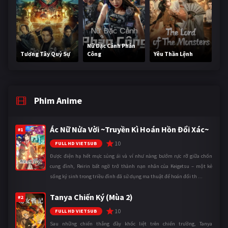
Nữ Đặc Cảnh Phản
Tương Tây Quỷ Sự
Công
Yêu Thần Lệnh
Phim Anime
Ác Nữ Nửa Vời ~Truyền Kì Hoán Hồn Đổi Xác~
#1
10
FULL HD VIETSUB
Được điện hạ hết mực sủng ái và ví như nàng bướm rực rỡ giữa chốn
cung đình, Reirin bất ngờ trở thành nạn nhân của Keigetsu – một kẻ
sống ký sinh trong triều đình đã sử dụng ma thuật để hoán đổi th ...
Tanya Chiến Ký (Mùa 2)
#2
10
FULL HD VIETSUB
Sau những chiến thắng đầy khốc liệt trên chiến trường, Tanya