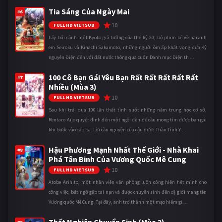
Tia Sáng Của Ngày Mai
#6
10
FULL HD VIETSUB
Lấy bối cảnh một Kyoto giả tưởng của thế kỷ 20, bộ phim kể về hai anh
em Seiroku và Kihachi Sakamoto, những người ôm ấp khát vọng đưa Kỷ
nguyên Điện đến với đất nước thông qua cuốn Danh mục Điện th ...
100 Cô Bạn Gái Yêu Bạn Rất Rất Rất Rất Rất
#7
Nhiều (Mùa 3)
10
FULL HD VIETSUB
Sau khi trải qua 100 lần thất tình suốt những năm trung học cơ sở,
Rentaro Aijo quyết định đến một ngôi đền để cầu mong tìm được bạn gái
khi bước vào cấp ba. Lời cầu nguyện của cậu được Thần Tình Y ...
Hậu Phương Mạnh Nhất Thế Giới - Nhà Khai
#8
Phá Tân Binh Của Vương Quốc Mê Cung
10
FULL HD VIETSUB
Atobe Arihito, một nhân viên văn phòng luôn cống hiến hết mình cho
công việc, bất ngờ gặp tai nạn và được chuyển sinh đến dị giới mang tên
Vương quốc Mê Cung. Tại đây, anh trở thành một mạo hiểm gi ...