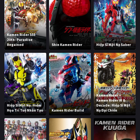
Kamen Rider 555
20th: Paradise
Regained
Shin Kamen Rider
Hiệp Sĩ Mặt Nạ Saber
Kamen Rider ×
Kamen Rider W &
Hiệp Sĩ Mặt Nạ: Hiểm
Decade: Hiệp Sĩ Mặt
Họa Trí Tuệ Nhân Tạo
Kamen Rider Build
Nạ Đại Chiến