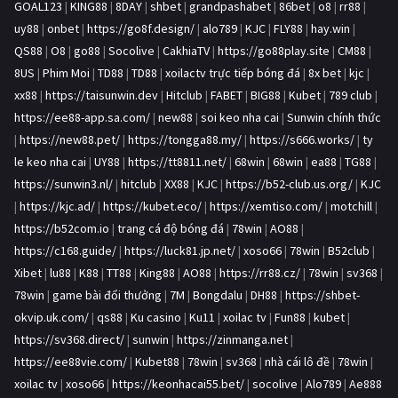
GOAL123
|
KING88
|
8DAY
|
shbet
|
grandpashabet
|
86bet
|
o8
|
rr88
|
uy88
|
onbet
|
https://go8f.design/
|
alo789
|
KJC
|
FLY88
|
hay.win
|
QS88
|
O8
|
go88
|
Socolive
|
CakhiaTV
|
https://go88play.site
|
CM88
|
8US
|
Phim Moi
|
TD88
|
TD88
|
xoilactv trực tiếp bóng đá
|
8x bet
|
kjc
|
xx88
|
https://taisunwin.dev
|
Hitclub
|
FABET
|
BIG88
|
Kubet
|
789 club
|
https://ee88-app.sa.com/
|
new88
|
soi keo nha cai
|
Sunwin chính thức
|
https://new88.pet/
|
https://tongga88.my/
|
https://s666.works/
|
ty
le keo nha cai
|
UY88
|
https://tt8811.net/
|
68win
|
68win
|
ea88
|
TG88
|
https://sunwin3.nl/
|
hitclub
|
XX88
|
KJC
|
https://b52-club.us.org/
|
KJC
|
https://kjc.ad/
|
https://kubet.eco/
|
https://xemtiso.com/
|
motchill
|
https://b52com.io
|
trang cá độ bóng đá
|
78win
|
AO88
|
https://c168.guide/
|
https://luck81.jp.net/
|
xoso66
|
78win
|
B52club
|
Xibet
|
lu88
|
K88
|
TT88
|
King88
|
AO88
|
https://rr88.cz/
|
78win
|
sv368
|
78win
|
game bài đổi thưởng
|
7M
|
Bongdalu
|
DH88
|
https://shbet-
okvip.uk.com/
|
qs88
|
Ku casino
|
Ku11
|
xoilac tv
|
Fun88
|
kubet
|
https://sv368.direct/
|
sunwin
|
https://zinmanga.net
|
https://ee88vie.com/
|
Kubet88
|
78win
|
sv368
|
nhà cái lô đề
|
78win
|
xoilac tv
|
xoso66
|
https://keonhacai55.bet/
|
socolive
|
Alo789
|
Ae888