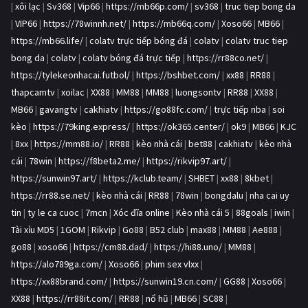
|
xôi lạc
|
Sv368
|
Vip66
|
https://mb66p.com/
|
sv368
|
truc tiep bong da
|
VIP66
|
https://78winnh.net/
|
https://mb66q.com/
|
Xoso66
|
MB66
|
https://mb66.life/
|
colatv trực tiếp bóng đá
|
colatv
|
colatv truc tiep
bong da
|
colatv
|
colatv bóng đá trực tiếp
|
https://rr88co.net/
|
https://tylekeonhacai.futbol/
|
https://bshbet.com/
|
xx88
|
RR88
|
thapcamtv
|
xoilac
|
XX88
|
MM88
|
MM88
|
luongsontv
|
RR88
|
XX88
|
MB66
|
gavangtv
|
cakhiatv
|
https://go88fc.com/
|
trực tiếp nba
|
soi
kèo
|
https://79king.express/
|
https://ok365.center/
|
ok9
|
MB66
|
KJC
|
8xx
|
https://mm88.io/
|
RR88
|
kèo nhà cái
|
bet88
|
cakhiatv
|
kèo nhà
cái
|
78win
|
https://f8beta2.me/
|
https://rikvip97.art/
|
https://sunwin97.art/
|
https://kclub.team/
|
SHBET
|
xx88
|
8kbet
|
https://rr88.se.net/
|
kèo nhà cái
|
RR88
|
78win
|
bongdalu
|
nha cai uy
tin
|
ty le ca cuoc
|
7mcn
|
Xóc đĩa online
|
Kèo nhà cái 5
|
88goals
|
iwin
|
Tài xỉu MD5
|
1GOM
|
Rikvip
|
Go88
|
B52 club
|
max88
|
MM88
|
Ae888
|
go88
|
xoso66
|
https://cm88.dad/
|
https://hi88.uno/
|
MM88
|
https://alo789ga.com/
|
Xoso66
|
phim sex vlxx
|
https://xx88brand.com/
|
https://sunwin19.cn.com/
|
GG88
|
Xoso66
|
XX88
|
https://rr88it.com/
|
RR88
|
nổ hũ
|
MB66
|
SC88
|