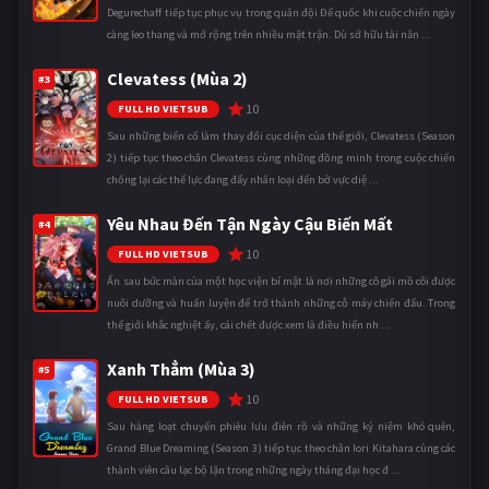
Degurechaff tiếp tục phục vụ trong quân đội Đế quốc khi cuộc chiến ngày
càng leo thang và mở rộng trên nhiều mặt trận. Dù sở hữu tài năn ...
Clevatess (Mùa 2)
#3
10
FULL HD VIETSUB
Sau những biến cố làm thay đổi cục diện của thế giới, Clevatess (Season
2) tiếp tục theo chân Clevatess cùng những đồng minh trong cuộc chiến
chống lại các thế lực đang đẩy nhân loại đến bờ vực diệ ...
Yêu Nhau Đến Tận Ngày Cậu Biến Mất
#4
10
FULL HD VIETSUB
Ẩn sau bức màn của một học viện bí mật là nơi những cô gái mồ côi được
nuôi dưỡng và huấn luyện để trở thành những cỗ máy chiến đấu. Trong
thế giới khắc nghiệt ấy, cái chết được xem là điều hiển nh ...
Xanh Thẳm (Mùa 3)
#5
10
FULL HD VIETSUB
Sau hàng loạt chuyến phiêu lưu điên rồ và những kỷ niệm khó quên,
Grand Blue Dreaming (Season 3) tiếp tục theo chân Iori Kitahara cùng các
thành viên câu lạc bộ lặn trong những ngày tháng đại học đ ...