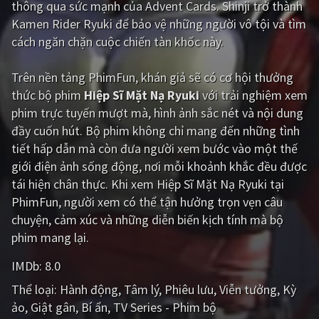
thông qua sức mạnh của Advent Cards. Shinji trở thành
Kamen Rider Ryuki để bảo vệ những người vô tội và tìm
Giật gân
Gia đình
cách ngăn chặn cuộc chiến tàn khốc này.
Bí ẩn
Lịch sử
Trên nền tảng
PhimFun
, khán giả sẽ có cơ hội thưởng
Viễn Tây
Tiểu sử
thức bộ phim
Hiệp Sĩ Mặt Nạ Ryuki
với trải nghiệm xem
GameShow
DramaTV
phim trực tuyến mượt mà, hình ảnh sắc nét và nội dung
đầy cuốn hút. Bộ phim không chỉ mang đến những tình
QUỐC GIA
tiết hấp dẫn mà còn đưa người xem bước vào một thế
giới điện ảnh sống động, nơi mỗi khoảnh khắc đều được
Âu - Mỹ
Trung Quốc - Hồng Kông
tái hiện chân thực. Khi xem Hiệp Sĩ Mặt Nạ Ryuki tại
PhimFun, người xem có thể tận hưởng trọn vẹn câu
Hàn Quốc
Nhật Bản
chuyện, cảm xúc và những diễn biến kịch tính mà bộ
Ấn Độ
Việt Nam
phim mang lại.
Tổng hợp
IMDb:
8.0
Thể loại:
Hành động
Tâm lý
Phiêu lưu
Viễn tưởng
Kỳ
CẬP NHẬT
ảo
Giật gân
Bí ẩn
TV Series - Phim bộ