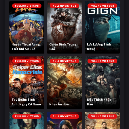
FULL HD VIETSUB
FULL HD VIETSUB
FULL HD VIETSUB
Huyền Thoại Aang:
Chiến Binh Trong
Lực Lượng Tinh
Tiết Khí Sư Cuối
Gió
Nhuệ
Cùng
FULL HD VIETSUB
FULL HD VIETSUB
FULL HD VIETSUB
Tay Ngắm Tinh
Độc Thích Nhập
Anh: Nguy Cơ Nano
Nhện Ăn Hồn
Hầu
FULL HD VIETSUB
FULL HD VIETSUB
FULL HD VIETSUB