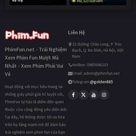
Vũ Trụ
492,523 lượt xem
241,432 lượt xem
Liên Hệ
22 đường Châu Long, P. Trúc
PhimFun.net - Trải Nghiệm
Bạch, Q. Ba Đình, Hà Nội, Việt
Nam
Xem Phim Fun Mượt Mà
Hotline: 0985646233
Nhất - Xem Phim Phải Vui
Vẻ
Email:
admin@phimfun.net
Telegram:
@golden885
Hoạt động với mục tiêu mang lại
những giây phút giải trí tuyệt vời,
PhimFun tự hào là điểm đến quen
thuộc của cộng đồng yêu điện ảnh.
Tại đây, hệ thống được tối ưu hóa
trên hạ tầng mạnh mẽ để đảm bảo
trải nghiệm xem phim fun của bạn