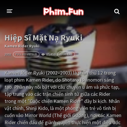
THỂ LOẠI
Hiệp Sĩ Mặt Nạ Ryuki
Thần thoại - Cổ trang
Hành động
Kamen Rider Ryuki
2002
85,459
FULL HD VIETSUB
NHẬT BẢN
Tâm lý
Chiến tranh
Võ thuật - Kiếm hiệp
Nhạc kịch
Kamen Rider Ryuki (2002–2003) là phần thứ 12 trong
loạt phim Kamen Rider, do Shotaro Ishinomori sáng
Kinh dị
Tội phạm - Hình sự
tạo. Phần này nổi bật với câu chuyện u ám và phức tạp,
Phiêu lưu
Hài hước
tập trung vào các trận chiến sinh tử giữa các Rider
trong một "Cuộc chiến Kamen Rider" đầy bi kịch. Nhân
Viễn tưởng
Khoa học - Tài liệu
vật chính, Shinji Kido, là một phóng viên trẻ vô tình bị
Hoạt hình
Thể thao
cuốn vào Mirror World (Thế giới Gương), nơi các Kamen
Rider chiến đấu để giành quyền thực hiện một điều ước
Tình cảm - Lãng mạn
Kỳ ảo