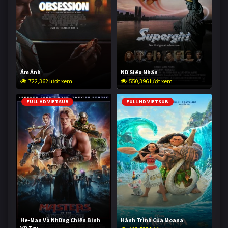
Ám Ảnh
Nữ Siêu Nhân
722,362 lượt xem
550,396 lượt xem
FULL HD VIETSUB
FULL HD VIETSUB
He-Man Và Những Chiến Binh
Hành Trình Của Moana