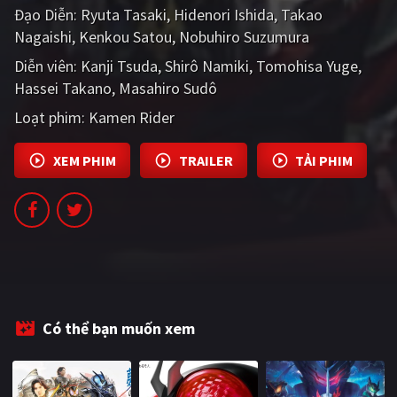
Đạo Diễn:
Ryuta Tasaki
Hidenori Ishida
Takao
PHIM MỚI
Nagaishi
Kenkou Satou
Nobuhiro Suzumura
PHIM BỘ
Diễn viên:
Kanji Tsuda
Shirô Namiki
Tomohisa Yuge
Hassei Takano
PHIM LẺ
Masahiro Sudô
Loạt phim:
Kamen Rider
PHIM CHIẾU RẠP
TUYỂN TẬP PHIM
XEM PHIM
TRAILER
TẢI PHIM
BLOG
Có thể bạn muốn xem