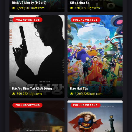
Rick Và Morty (Mùa 9)
Silo (Mùa 3)
2,999,901 lượt xem
370,059 lượt xem
FULL HD VIETSUB
FULL HD VIETSUB
Đặc Vụ Kim Tái Khởi Động
Đảo Hải Tặc
599,282 lượt xem
4,209,225 lượt xem
FULL HD VIETSUB
FULL HD VIETSUB