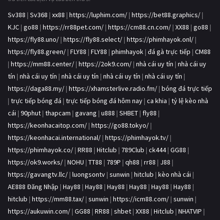
Sv388
|
Sv368
|
xx88
|
https://luphim.com/
|
https://bet88.graphics/
|
KJC
|
go88
|
https://rr88pet.com/
|
https://cm88.cn.com/
|
XX88
|
go88
|
https://fly88.uno/
|
https://fly88.select/
|
https://phimhayok.onl/
|
https://fly88.green/
|
FLY88
|
FLY88
|
phimhayok
|
đá gà trực tiếp
|
CM88
|
https://mm88.center/
|
https://2ok9.com/
|
nhà cái uy tín
|
nhà cái uy
tín
|
nhà cái uy tín
|
nhà cái uy tín
|
nhà cái uy tín
|
nhà cái uy tín
|
https://daga88.my/
|
https://xhamsterlive.radio.fm/
|
bóng đá trực tiếp
|
trực tiếp bóng đá
|
trực tiếp bóng đá hôm nay
|
ca khia
|
tỷ lệ kèo nhà
cái
|
90phut
|
thapcam
|
gavang
|
u888
|
SHBET
|
fly88
|
https://keonhacaitop.com/
|
https://go88.tokyo/
|
https://keonhacai.international/
|
https://phimhayok.tv/
|
https://phimhayok.co/
|
RR88
|
Hitclub
|
789Club
|
ck444
|
GG88
|
https://ok9.works/
|
NOHU
|
TT88
|
789P
|
qh88
|
rr88
|
J88
|
https://gavangtv.llc/
|
luongsontv
|
sunwin
|
hitclub
|
kèo nhà cái
|
AE888 Đăng Nhập
|
Hay88
|
Hay88
|
Hay88
|
Hay88
|
Hay88
|
Hay88
|
hitclub
|
https://mm88.tax/
|
sunwin
|
https://icm88.com/
|
sunwin
|
https://aukuwin.com/
|
GG88
|
RR88
|
shbet
|
XX88
|
Hitclub
|
NHATVIP
|