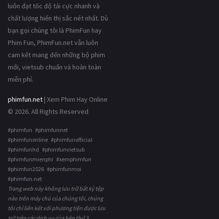
luôn đạt tốc độ tải cực nhanh và
chất lượng hiển thị sắc nét nhất. Dù
bạn gọi chúng tôi là PhimFun hay
Phim Fun, PhimFun.net vẫn luôn
cam kết mang đến những bộ phim
mới, vietsub chuẩn và hoàn toàn
miễn phí.
phimfun.net
| Xem Phim Hay Online
© 2026. All Rights Reserved
#phimfun #phimfunnet
#phimfunonline #phimfunofficial
#phimfunhd #phimfunvietsub
#phimfunmienphi #xemphimfun
#phimfun2026 #phimfunmoi
#phimfun.net
Trang web này không lưu trữ bất kỳ tệp
nào trên máy chủ của chúng tôi, chúng
tôi chỉ liên kết với phương tiện được lưu
trữ trên các dịch vụ của bên thứ 3.