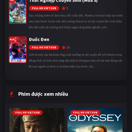
Thất Nghiệp Chuyển Sinh (Mùa 3)
#9
5
FULL HD VIETSUB
Sau những biến cố làm thay đổi cuộc đời, Rudeus Greyrat tiếp tục bước
vào một hành trình mới để trưởng thành cả về sức mạnh lẫn tinh thần.
Khi đối mặt với những thử thách ngày càng khắc nghiệt, anh ...
Đuốc Đen
#10
10
FULL HD VIETSUB
Jirô là một cậu bé được ông nuôi dưỡng và rèn luyện để trở thành ninja,
đồng thời sở hữu khả năng đặc biệt có thể giao tiếp với các loài động vật.
Bị mọi người xa lánh vì sự khác biệt của mình, cậu ...
Phim được xem nhiều
FULL HD VIETSUB
FULL HD VIETSUB