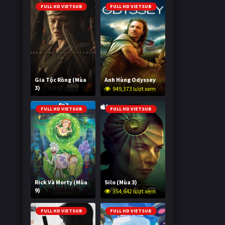
FULL HD VIETSUB
FULL HD VIETSUB
Gia Tộc Rồng (Mùa
Anh Hùng Odyssey
3)
949,373 lượt xem
2,017,171 lượt xem
FULL HD VIETSUB
FULL HD VIETSUB
Rick Và Morty (Mùa
Silo (Mùa 3)
9)
354,642 lượt xem
2,993,961 lượt xem
FULL HD VIETSUB
FULL HD VIETSUB