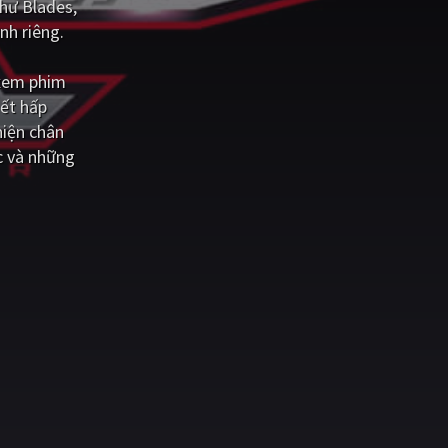
như Blades,
nh riêng.
 xem phim
iết hấp
hiện chân
c và những