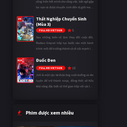
cống hiến hết mình cho công việc, bất ngờ gặp
tai nạn và được chuyển sinh đến dị giới mang
tên Vương quốc Mê Cung. Tại đây, anh trở
Thất Nghiệp Chuyển Sinh
thành một mạo hiểm gi ...
#9
(Mùa 3)
5
FULL HD VIETSUB
Sau những biến cố làm thay đổi cuộc đời,
Rudeus Greyrat tiếp tục bước vào một hành
trình mới để trưởng thành cả về sức mạnh lẫn
tinh thần. Khi đối mặt với những thử thách
Đuốc Đen
ngày càng khắc nghiệt, anh ...
#10
10
FULL HD VIETSUB
Jirô là một cậu bé được ông nuôi dưỡng và rèn
luyện để trở thành ninja, đồng thời sở hữu
khả năng đặc biệt có thể giao tiếp với các loài
động vật. Bị mọi người xa lánh vì sự khác biệt
của mình, cậu ...
Phim được xem nhiều