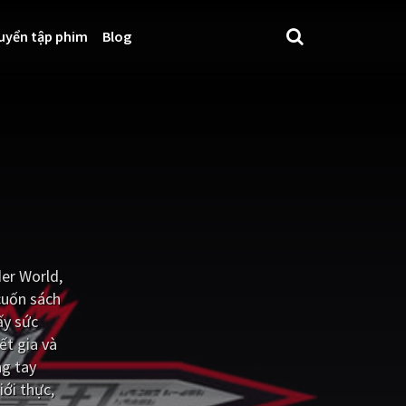
uyển tập phim
Blog
er World,
cuốn sách
ấy sức
ết gia và
ng tay
ới thực,