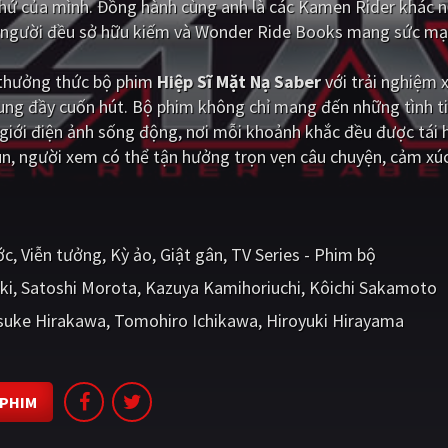
 khứ của mình. Đồng hành cùng anh là các Kamen Rider khác 
i người đều sở hữu kiếm và Wonder Ride Books mang sức mạ
i thưởng thức bộ phim
Hiệp Sĩ Mặt Nạ Saber
với trải nghiệm
dung đầy cuốn hút. Bộ phim không chỉ mang đến những tình t
iới điện ảnh sống động, nơi mỗi khoảnh khắc đều được tái 
un, người xem có thể tận hưởng trọn vẹn câu chuyện, cảm xú
ớc
Viễn tưởng
Kỳ ảo
Giật gân
TV Series - Phim bộ
ki
Satoshi Morota
Kazuya Kamihoriuchi
Kôichi Sakamoto
suke Hirakawa
Tomohiro Ichikawa
Hiroyuki Hirayama
 PHIM