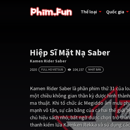
Thể loại
Quốc gia
Hiệp Sĩ Mặt Nạ Saber
Kamen Rider Saber
2020
104,157
FULL HD VIETSUB
NHẬT BẢN
Kamen Rider Saber là phần phim thứ 31 của l
một chiều không gian thần kỳ được hình thành 
ma thuật. Khi tổ chức ác Megiddo âm mưu phá 
mạnh vô tận, sự cân bằng của cả hai thế giới 
chủ hiệu sách nhỏ, bất ngờ được chọn trở thàn
thanh kiếm lửa Kaenken Rekka và sử dụng các