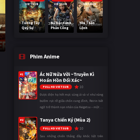
VIETSUB
VIETSUB
VIETSUB
Tương Tây
Nữ Đặc Cảnh
Yêu Thần
Quỷ Sự
Phản Công
Lệnh
Phim Anime
Ác Nữ Nửa Vời ~Truyền Kì
#1
Hoán Hồn Đổi Xác~
10
FULL HD VIETSUB
Được điện hạ hết mực sủng ái và ví như nàng
bướm rực rỡ giữa chốn cung đình, Reirin bất
ngờ trở thành nạn nhân của Keigetsu – một kẻ
sống ký sinh trong triều đình đã sử dụng ma
Tanya Chiến Ký (Mùa 2)
thuật để hoán đổi th ...
#2
10
FULL HD VIETSUB
Sau những chiến thắng đầy khốc liệt trên