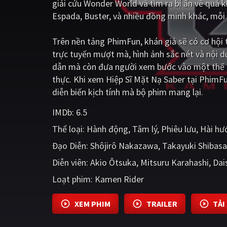
giải cứu Wonder World và tìm ra bí ẩn về quá
Espada, Buster, và nhiều đồng minh khác, mỗ
Trên nền tảng
PhimFun
, khán giả sẽ có cơ hộ
trực tuyến mượt mà, hình ảnh sắc nét và nội 
dẫn mà còn đưa người xem bước vào một thế g
thực. Khi xem Hiệp Sĩ Mặt Nạ Saber tại PhimF
diễn biến kịch tính mà bộ phim mang lại.
IMDb:
6.5
Thể loại:
Hành động
Tâm lý
Phiêu lưu
Hài hư
Đạo Diễn:
Shôjirô Nakazawa
Takayuki Shibasa
Diễn viên:
Akio Ôtsuka
Mitsuru Karahashi
Dai
Loạt phim:
Kamen Rider
XEM PHIM
TRAILER
TẢI