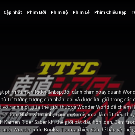
Cập nhật
Phim Mới
Phim Bộ
Phim Lẻ
Phim Chiếu Rạp
T
oạt phim Kamen Rider.&nbsp;Bối cảnh phim xoay quanh Wond
từ trí tưởng tượng của nhân loại và được lưu giữ trong các 
vỡ ranh giới giữa thế giới thực và Wonder World để chiếm l
bị đe dọa. Nhân vật chính, Touma Kamiyama, là một tiểu thuy
h Kamen Rider Saber khi thế giới bắt đầu hỗn loạn. Cầm tro
 cuốn Wonder Ride Books, Touma chiến đấu để bảo vệ thế gi