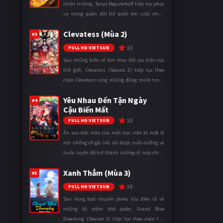
chiến trường, Tanya Degurechaff tiếp tục phục
vụ trong quân đội Đế quốc khi cuộc chiến
ngày càng leo thang và mở rộng trên nhiều
Clevatess (Mùa 2)
mặt trận. Dù sở hữu tài năn ...
#3
10
FULL HD VIETSUB
Sau những biến cố làm thay đổi cục diện của
thế giới, Clevatess (Season 2) tiếp tục theo
chân Clevatess cùng những đồng minh trong
cuộc chiến chống lại các thế lực đang đẩy nhân
Yêu Nhau Đến Tận Ngày
loại đến bờ vực diệ ...
#4
Cậu Biến Mất
10
FULL HD VIETSUB
Ẩn sau bức màn của một học viện bí mật là
nơi những cô gái mồ côi được nuôi dưỡng và
huấn luyện để trở thành những cỗ máy chiến
đấu. Trong thế giới khắc nghiệt ấy, cái chết
Xanh Thẳm (Mùa 3)
được xem là điều hiển nh ...
#5
10
FULL HD VIETSUB
Sau hàng loạt chuyến phiêu lưu điên rồ và
những kỷ niệm khó quên, Grand Blue
Dreaming (Season 3) tiếp tục theo chân Iori