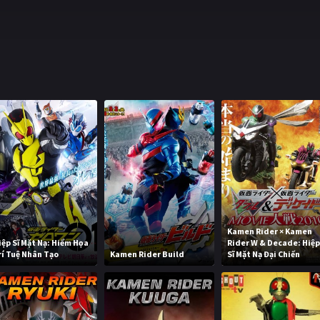
Kamen Rider × Kamen
iệp Sĩ Mặt Nạ: Hiểm Họa
Rider W & Decade: Hiệ
rí Tuệ Nhân Tạo
Kamen Rider Build
Sĩ Mặt Nạ Đại Chiến