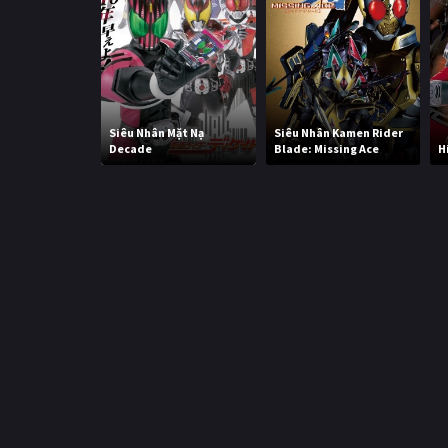
Siêu Nhân Mặt Nạ
Siêu Nhân Kamen Rider
Decade
Blade: Missing Ace
H