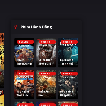
Phim Hành Động
FULL HD
FULL HD
FULL HD
VIETSUB
VIETSUB
VIETSUB
Huyền
Chiến Binh
Lực Lượng
Thoại Aang:
Trong Gió
Tinh Nhuệ
Tiết Khí Sư
Cuối Cùng
FULL HD
FULL HD
FULL HD
VIETSUB
VIETSUB
VIETSUB
p
Tay Ngắm
Nhện Ăn
Độc Thích
Tinh Anh:
Hồn
Nhập Hầu
Nguy Cơ
Nano
FULL HD
FULL HD
FULL HD