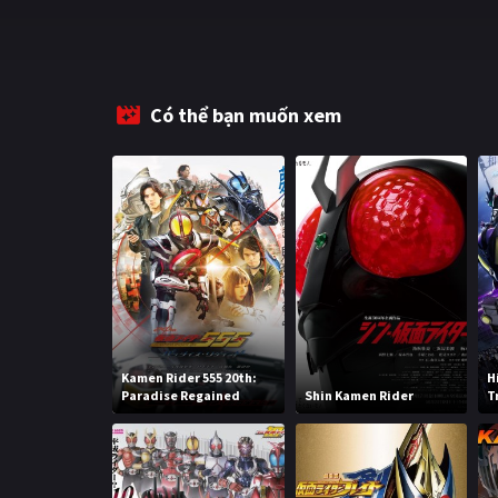
Có thể bạn muốn xem
Kamen Rider 555 20th:
H
Paradise Regained
Shin Kamen Rider
T